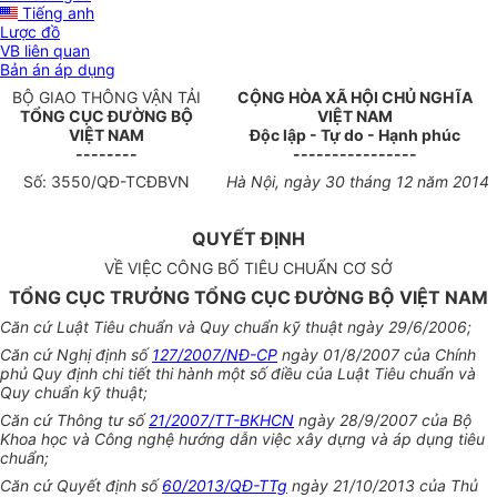
Tiếng anh
Lược đồ
VB liên quan
Bản án áp dụng
BỘ GIAO THÔNG VẬN TẢI
CỘNG HÒA XÃ HỘI CHỦ NGHĨA
T
Ổ
NG CỤC ĐƯỜNG BỘ
VIỆT NAM
VIỆT NAM
Độc lập - Tự do - Hạnh phúc
--------
----------------
Số:
3550
/QĐ-TCĐBVN
Hà Nội, ngày 30 tháng 12 năm 2014
QUYẾT ĐỊNH
VỀ VIỆC CÔNG BỐ TIÊU CHUẨN CƠ SỞ
TỔNG CỤC TRƯỞNG TỔNG CỤC ĐƯỜNG BỘ VIỆT NAM
Căn cứ Luật Tiêu chuẩn và Quy chuẩn kỹ thuật ngày 29/6/2006;
Căn cứ Nghị định số
127/2007/NĐ-CP
ngày 01/8/2007 của Chính
phủ Quy định chi tiết thi hành một số điều của Luật Tiêu chuẩn và
Quy chuẩn kỹ thuật;
Căn cứ Thông tư số
21/2007/TT-BKHCN
ngày 28/9/2007 của Bộ
Khoa học và Công nghệ hướng dẫn việc xây dựng và áp dụng tiêu
chuẩn;
Căn cứ Quyết định số
60/2013/QĐ-TTg
ngày 21/10/2013 của Thủ