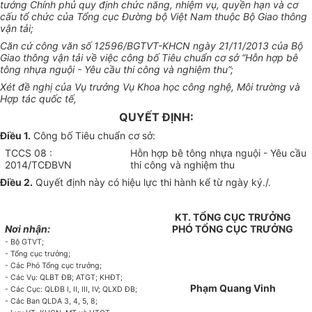
tướng Chính phủ quy định chức năng, nhiệm vụ, quyền hạn và cơ
cấu tổ chức của Tổng cục Đường bộ Việt Nam thuộc Bộ Giao thông
vận tải;
Căn cứ công văn số 12596/BGTVT-KHCN ngày 21/11/2013 của Bộ
Giao thông vận tải về việc công bố Tiêu chuẩn cơ sở “Hỗn hợp bê
tông nhựa nguội - Yêu cầu thi công và nghiệm thu”;
Xét đề nghị của Vụ trưởng Vụ Khoa học công nghệ, Môi trường và
Hợp tác quốc tế,
QUYẾT ĐỊNH:
Điều 1.
Công bố Tiêu chuẩn cơ sở:
TCCS 08 :
Hỗn hợp bê tông nhựa nguội - Yêu cầu
2014/TCĐBVN
thi công và nghiệm thu
Điều 2.
Quyết định này có hiệu lực thi hành kể từ ngày ký./.
KT. TỔNG CỤC TRƯỞNG
Nơi nhận:
PHÓ TỔNG CỤC TRƯỞNG
- Bộ GTVT;
- Tổng cục trưởng;
- Các Phó Tổng cục trưởng;
- Các Vụ: QLBT ĐB; ATGT; KHĐT;
Phạm Quang Vinh
- Các Cục: QLĐB I, II, III, IV; QLXD ĐB;
- Các Ban QLDA 3, 4, 5, 8;