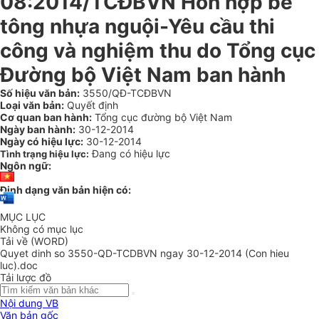
08:2014/TCĐBVN Hỗn hợp bê
tông nhựa nguội-Yêu cầu thi
công và nghiệm thu do Tổng cục
Đường bộ Việt Nam ban hành
Số hiệu văn bản:
3550/QĐ-TCĐBVN
Loại văn bản:
Quyết định
Cơ quan ban hành:
Tổng cục đường bộ Việt Nam
Ngày ban hành:
30-12-2014
Ngày có hiệu lực:
30-12-2014
Đang có hiệu lực
Tình trạng hiệu lực:
Ngôn ngữ:
Định dạng văn bản hiện có:
MỤC LỤC
Không có mục lục
Tải về (WORD)
Quyet dinh so 3550-QD-TCDBVN ngay 30-12-2014 (Con hieu
luc).doc
Tải lược đồ
Nội dung VB
Văn bản gốc