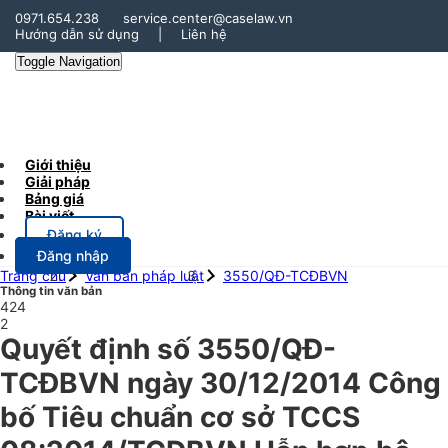
0971.654.238
service.center@caselaw.vn
Hướng dẫn sử dụng
|
Liên hệ
Toggle Navigation
Giới thiệu
Giải pháp
Bảng giá
Bài viết
Đăng ký
Đăng nhập
Trang chủ
Văn bản pháp luật
3550/QĐ-TCĐBVN
Thông tin văn bản
424
2
Quyết định số 3550/QĐ-
TCĐBVN ngày 30/12/2014 Công
bố Tiêu chuẩn cơ sở TCCS