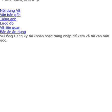
- Lưu VT, KHCN, MT và HTQT.
Nội dung VB
Văn bản gốc
Tiếng anh
Lược đồ
VB liên quan
Bản án áp dụng
Vui lòng
Đăng ký
tài khoản hoặc
đăng nhập
để xem và tải văn bản
gốc.