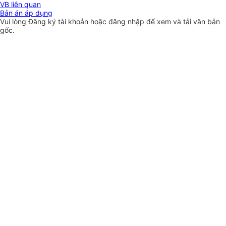
VB liên quan
Bản án áp dụng
Vui lòng
Đăng ký
tài khoản hoặc
đăng nhập
để xem và tải văn bản
gốc.