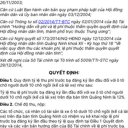
26/11/2003;
Căn cứ Luật Ban hành văn bản quy phạm pháp luật của Hội đồng
nhân dân và Ủy ban nhân dân ngày 03/12/2004;
Căn cứ Thông tư số
02/2014/TT-BTC
ngày 02/01/2014 của Bộ Tài
chính "Hướng dẫn về phí và lệ phí thuộc thẩm quyền quyết định của
Hội đồng nhân dân tỉnh, thành phố trực thuộc Trung ương";
Căn cứ Nghị quyết số 173/2014/NQ-HĐND ngày 12/12/2014 của
Hội đồng nhân dân tỉnh Quảng Ninh khoá XII - Kỳ họp thứ 18 "Về
việc quy định thu các khoản phí, lệ phí thuộc thẩm quyền quyết
định của Hội đồng nhân dân tỉnh”;
Xét đề nghị của Sở Tài chính tại Tờ trình số 5009/TTr-STC ngày
29/12/2014,
QUYẾT ĐỊNH:
Điều 1.
Quy định tỷ lệ thu phí trước bạ đăng ký lần đầu đối với ô tô
chở người dưới 10 chỗ ngồi (kể cả lái xe) như sau:
Tỷ lệ thu lệ phí trước bạ đăng ký lần đầu đối với xe ô tô chở người
dưới 10 chỗ ngồi (kể cả lái xe) trên địa bàn tỉnh Quảng Ninh là 12%.
Điều 2.
Chế độ thu, nộp:
Các tổ chức, cá nhân có tài sản là xe ô tô dưới 10 chỗ ngồi (kể cả lái
xe) trên địa bàn tỉnh Quảng Ninh có nhiệm vụ kê khai nộp lệ phí
trước bạ đăng ký lần đầu theo tỷ lệ quy định tại Điều 1 Quyết định
này và các văn bản hướng dẫn của Bộ Tài chính về lệ phí trước bạ.