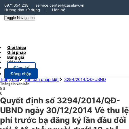
0971.654.238
service.center@caselaw.vn
Hướng dẫn sử dụng
|
Liên hệ
Toggle Navigation
Giới thiệu
Giải pháp
Bảng giá
Bài viết
Đăng ký
Đăng nhập
Trang chủ
Văn bản pháp luật
3294/2014/QĐ-UBND
Thông tin văn bản
96
0
Quyết định số 3294/2014/QĐ-
UBND ngày 30/12/2014 Về thu lệ
phí trước bạ đăng ký lần đầu đối