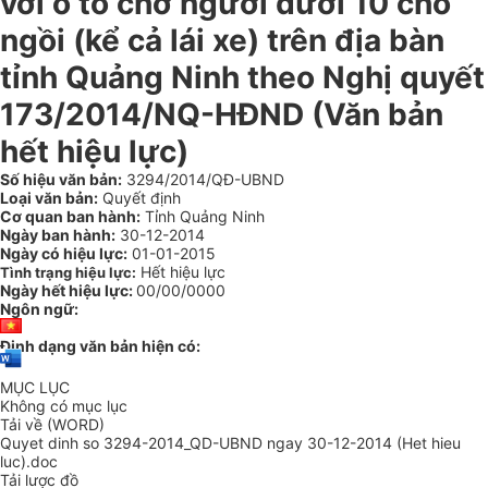
với ô tô chở người dưới 10 chỗ
ngồi (kể cả lái xe) trên địa bàn
tỉnh Quảng Ninh theo Nghị quyết
173/2014/NQ-HĐND (Văn bản
hết hiệu lực)
Số hiệu văn bản:
3294/2014/QĐ-UBND
Loại văn bản:
Quyết định
Cơ quan ban hành:
Tỉnh Quảng Ninh
Ngày ban hành:
30-12-2014
Ngày có hiệu lực:
01-01-2015
Hết hiệu lực
Tình trạng hiệu lực:
Ngày hết hiệu lực:
00/00/0000
Ngôn ngữ:
Định dạng văn bản hiện có:
MỤC LỤC
Không có mục lục
Tải về (WORD)
Quyet dinh so 3294-2014_QD-UBND ngay 30-12-2014 (Het hieu
luc).doc
Tải lược đồ