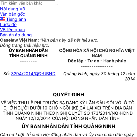
Nội dung VB
Văn bản gốc
Tiếng anh
Lược đồ
VB liên quan
Bản án áp dụng
Caselaw Việt Nam:
“Văn bản này đã hết hiệu lực.
Dòng trạng thái hiệu lực.
ỦY BAN NHÂN DÂN
CỘNG HÒA XÃ HỘI CHỦ NGHĨA VIỆT
TỈNH QUẢNG NINH
NAM
--------
Độc lập - Tự do - Hạnh phúc
---------------
Số:
3294/2014/QĐ-UBND
Quảng Ninh, ngày 30 tháng 12 năm
2014
QUYẾT ĐỊNH
VỀ VIỆC THU LỆ PHÍ TRƯỚC BẠ ĐĂNG KÝ LẦN ĐẦU ĐỐI VỚI Ô TÔ
CHỞ NGƯỜI DƯỚI 10 CHỖ NGỒI (KỂ CẢ LÁI XE) TRÊN ĐỊA BÀN
TỈNH QUẢNG NINH THEO NGHỊ QUYẾT SỐ 173/2014/NQ-HĐND
NGÀY 12/12/2014 CỦA HỘI ĐỒNG NHÂN DÂN TỈNH
ỦY BAN NHÂN DÂN TỈNH QUẢNG NINH
Căn cứ Luật Tổ chức Hội đồng nhân dân và Ủy ban nhân dân ngày