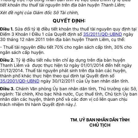
tiết khoản thu thuế tài nguyên trên địa bàn huyện Thanh Liêm;
Xét đề nghị của Giám đốc Sở Tài chính,
QUYẾT ĐỊNH:
Điều 1.
Sửa đổi tỷ lệ điều tiết khoản thu thuế tài nguyên quy định tại
Điểm 3 Khoản I Điều 1 của Quyết định số
35/2011/QĐ-UBND
ngày
30 tháng 12 năm 2011 trên địa bàn huyện Thanh Liêm, cụ thể:
- Thuế tài nguyên điều tiết 70% cho ngân sách cấp tỉnh, 30% cho
ngân sách cấp huyện.
Điều 2.
Tỷ lệ điều tiết nêu trên chỉ áp dụng trên địa bàn huyện
Thanh Liêm và được thực hiện từ ngày 01/01/2014 đến hết ngày
31/12/2014
.
Thuế tài nguyên phát sinh trên địa bàn các huyện,
thành phố khác thực hiện theo qui định tại Quyết định số
35/2001/QĐ-UBND
ngày 30/12/2011 của Ủy ban nhân dân tỉnh.
Điều 3.
Chánh Văn phòng Ủy ban nhân dân tỉnh, Thủ trưởng các Sở,
ngành: Tài chính, Kho bạc Nhà nước, Cục thuế tỉnh, Chủ tịch Ủy ban
nhân dân các huyện, thành phố và các đơn vị có liên quan chịu
trách nhiệm thi hành Quyết định này./.
TM. UỶ BAN NHÂN DÂN TỈNH
CHỦ TỊCH