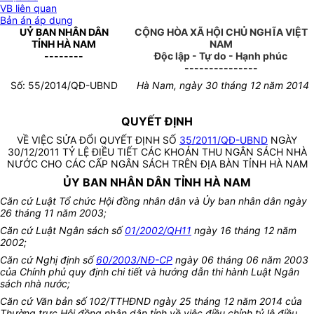
VB liên quan
Bản án áp dụng
UỶ BAN NHÂN DÂN
CỘNG HÒA XÃ HỘI CHỦ NGHĨA VIỆT
TỈNH HÀ NAM
NAM
--------
Độc lập - Tự do - Hạnh phúc
---------------
Số: 5
5
/2014/QĐ-UBND
Hà Nam, ngày
3
0 tháng 12 năm 2014
QUYẾT ĐỊNH
VỀ VIỆC SỬA ĐỔI QUYẾT ĐỊNH SỐ
35/2011/QĐ-UBND
NGÀY
30/12/2011 TỶ LỆ ĐIỀU TIẾT CÁC KHOẢN THU NGÂN SÁCH NHÀ
NƯỚC CHO CÁC CẤP NGÂN SÁCH TRÊN ĐỊA BÀN TỈNH HÀ NAM
ỦY BAN NHÂN DÂN TỈNH HÀ NAM
Căn cứ Luật Tổ chức Hội đồng nhân dân và Ủy ban nhân dân ngày
26 tháng 11 năm 2003;
Căn cứ Luật Ngân sách số
01/2002/QH11
ngày 16 tháng 12 năm
2002;
Căn cứ Nghị định số
60/2003/NĐ-CP
ngày 06 tháng 06 năm 2003
của Chính phủ quy định chi tiết và hướng dẫn thi hành Luật Ngân
sách nhà nước;
Căn cứ Văn bản số 102/TTHĐND ngày 25 tháng 12 năm 2014 của
Thường trực Hội đồng nhân dân tỉnh về việc điều chỉnh tỷ lệ điều