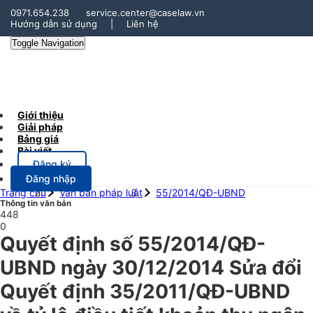
0971.654.238
service.center@caselaw.vn
Hướng dẫn sử dụng
|
Liên hệ
Toggle Navigation
Giới thiệu
Giải pháp
Bảng giá
Bài viết
Đăng ký
Đăng nhập
Trang chủ
Văn bản pháp luật
55/2014/QĐ-UBND
Thông tin văn bản
448
0
Quyết định số 55/2014/QĐ-
UBND ngày 30/12/2014 Sửa đổi
Quyết định 35/2011/QĐ-UBND