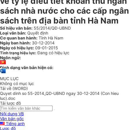
về tỷ lệ điều tiết khoản thu ngân
sách nhà nước cho các cấp ngân
sách trên địa bàn tỉnh Hà Nam
Số hiệu văn bản:
55/2014/QĐ-UBND
Loại văn bản:
Quyết định
Cơ quan ban hành:
Tỉnh Hà Nam
Ngày ban hành:
30-12-2014
Ngày có hiệu lực:
09-01-2015
Đang có hiệu lực
Tình trạng hiệu lực:
Ngôn ngữ:
Định dạng văn bản hiện có:
MỤC LỤC
Không có mục lục
Tải về (WORD)
Quyet dinh so 55-2014_QD-UBND ngay 30-12-2014 (Con hieu
luc).doc
Tải lược đồ
Nội dung VB
Văn bản gốc
Tiếng anh
Lược đồ