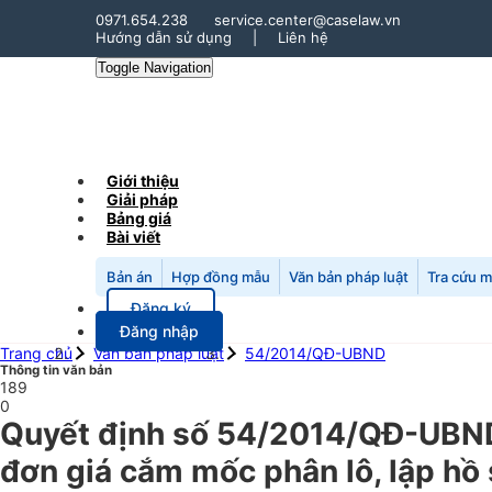
0971.654.238
service.center@caselaw.vn
Hướng dẫn sử dụng
|
Liên hệ
Toggle Navigation
Giới thiệu
Giải pháp
Bảng giá
Bài viết
Bản án
Hợp đồng mẫu
Văn bản pháp luật
Tra cứu 
Đăng ký
Đăng nhập
Trang chủ
Văn bản pháp luật
54/2014/QĐ-UBND
Thông tin văn bản
189
0
Quyết định số 54/2014/QĐ-UBND 
đơn giá cắm mốc phân lô, lập hồ 