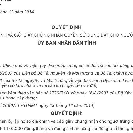
-
háng 12 năm 2014
QUYẾT ĐỊNH
HÍNH VÀ CẤP GIẤY CHỨNG NHẬN QUYỀN SỬ DỤNG ĐẤT CHO NGƯỜI
ỦY BAN NHÂN DÂN TỈNH
Chính phủ về việc quy định mức lương cơ sở đối với cán bộ, công ch
007 của Liên bộ Bộ Tài nguyên và Môi trường và Bộ Tài chính hướng
của Bộ Tài nguyên và Môi trường về việc ban hành Định mức kinh tế -
yền sở hữu nhà ở và tài sản khác gắn liền với đất;
hành kèm theo văn bản số 1776/BXD-VP ngày 16/8/2007 của Bộ Xây 
tư trong xây dựng;
h số 2660/TTr-STNMT ngày 29 tháng 12 năm 2014,
QUYẾT ĐỊNH:
 lô, lập hồ sơ địa chính và cấp giấy chứng nhận cho người trúng đấ
h 1.150.000 đồng/tháng và đơn giá nhân công lao động phổ thông 