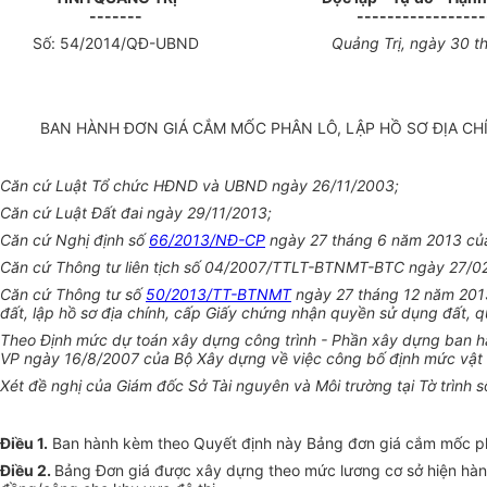
-------
-----------------
Số:
54
/2014/QĐ-UBND
Quảng Trị, ngày 30 t
BAN HÀNH ĐƠN GIÁ CẮM MỐC PHÂN LÔ, LẬP HỒ SƠ ĐỊA C
Căn cứ Luật Tổ chức HĐND và UBND ngày 26/11/2003;
Căn cứ Luật Đất đai ngày 29/11/2013;
Căn cứ Nghị định số
66/2013/NĐ-CP
ngày 27 tháng 6 năm 2013 của 
Căn cứ Thông tư liên tịch số 04/2007/TTLT-BTNMT-BTC ngày 27/02/2
Căn cứ Thông tư số
50/2013/TT-BTNMT
ngày 27 tháng 12 năm 2013 
đất, lập hồ sơ địa chính, cấp Giấy chứng nhận quyền sử dụng đất, qu
Theo Định mức dự toán xây dựng công trình - Phần xây dựng ban 
VP ngày 16/8/2007 của Bộ Xây dựng về việc công bố định mức vật 
Xét đề nghị của Giám đốc Sở Tài nguyên và Môi trường tại Tờ trìn
Điều 1.
Ban hành kèm theo Quyết định này Bảng đơn giá cắm mốc phân
Điều 2.
Bảng Đơn giá được xây dựng theo mức lương cơ sở hiện hàn