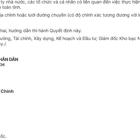
ty nhà nước, các tổ chức và cá nhân có liên quan đến việc thực hiệ
 toàn tỉnh.
a chính hoặc lưới đường chuyền (có độ chính xác tương đương với lướ
 khai, hướng dẫn thi hành Quyết định này.
ường, Tài chính, Xây dựng, Kế hoạch và Đầu tư; Giám đốc Kho bạc N
y./.
NHÂN DÂN
CH
 Chính
gốc.