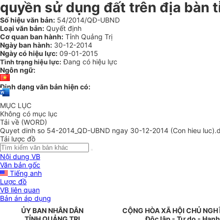
quyền sử dụng đất trên địa bàn t
Số hiệu văn bản:
54/2014/QĐ-UBND
Loại văn bản:
Quyết định
Cơ quan ban hành:
Tỉnh Quảng Trị
Ngày ban hành:
30-12-2014
Ngày có hiệu lực:
09-01-2015
Đang có hiệu lực
Tình trạng hiệu lực:
Ngôn ngữ:
Định dạng văn bản hiện có:
MỤC LỤC
Không có mục lục
Tải về (WORD)
Quyet dinh so 54-2014_QD-UBND ngay 30-12-2014 (Con hieu luc).
Tải lược đồ
Nội dung VB
Văn bản gốc
Tiếng anh
Lược đồ
VB liên quan
Bản án áp dụng
ỦY
BAN NHÂN DÂN
CỘNG HÒA XÃ HỘI CHỦ NGH
TỈNH QUẢNG TRỊ
Độc lập - Tự do - Hạn