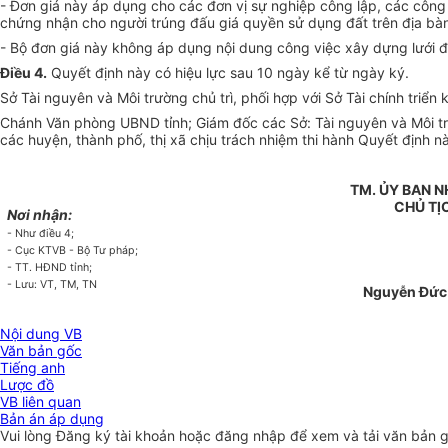
- Đơn giá này áp dụng cho các đơn vị sự nghiệp công lập, các công 
chứng nhận cho người trúng đấu giá quyền sử dụng đất trên địa bàn
- Bộ đơn giá này không áp dụng nội dung công việc xây dựng lưới đị
Điều 4.
Quyết định này có hiệu lực sau 10 ngày kể từ ngày ký.
Sở Tài nguyên và Môi trường chủ trì, phối hợp với Sở Tài chính triển
Chánh Văn phòng UBND tỉnh; Giám đốc các Sở: Tài nguyên và Môi tr
các huyện, thành phố, thị xã chịu trách nhiệm thi hành Quyết định nà
TM. ỦY BAN 
CHỦ TỊ
Nơi nhận:
- Như điều 4;
- Cục KTVB - Bộ Tư pháp;
- TT. HĐND tỉnh;
- Lưu: VT, TM, TN
Nguyễn Đức
Nội dung VB
Văn bản gốc
Tiếng anh
Lược đồ
VB liên quan
Bản án áp dụng
Vui lòng
Đăng ký
tài khoản hoặc
đăng nhập
để xem và tải văn bản 