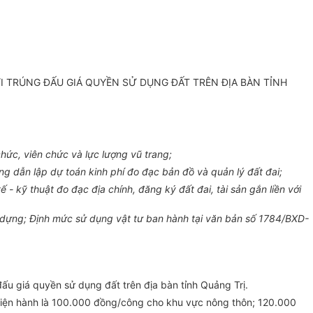
 TRÚNG ĐẤU GIÁ QUYỀN SỬ DỤNG ĐẤT TRÊN ĐỊA BÀN TỈNH
ức, viên chức và lực lượng vũ trang;
 dẫn lập dự toán kinh phí đo đạc bản đồ và quản lý đất đai;
 kỹ thuật đo đạc địa chính, đăng ký đất đai, tài sản gắn liền với
dựng; Định mức sử dụng vật tư ban hành tại văn bản số 1784/BXD-
u giá quyền sử dụng đất trên địa bàn tỉnh Quảng Trị.
hiện hành là 100.000 đồng/công cho khu vực nông thôn; 120.000