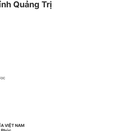
ỉnh Quảng Trị
doc
ĨA VIỆT NAM
h Phúc