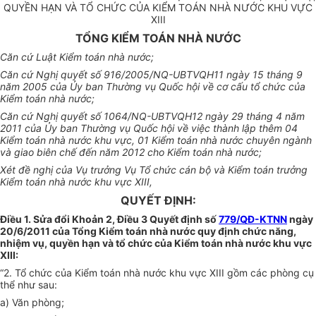
QUYỀN HẠN VÀ TỔ CHỨC CỦA KIỂM TOÁN NHÀ NƯỚC KHU VỰC
XIII
TỔNG KIỂM TOÁN NHÀ NƯỚC
Căn cứ Luật Kiểm toán nhà nước;
Căn cứ Nghị quyết số 916/2005/NQ-UBTVQH11 ngày 15 tháng 9
năm 2005 của Ủy ban Thường vụ Quốc hội về cơ cấu tổ chức của
Kiểm toán nhà nước;
Căn cứ Nghị quyết số 1064/NQ-UBTVQH12 ngày 29 tháng 4 năm
2011 của Ủy ban Thường vụ Quốc hội về việc thành lập thêm 04
Kiểm toán nhà nước khu vực, 01 Kiểm toán nhà nước chuyên ngành
và giao biên chế đến năm 2012 cho Kiểm toán nhà nước;
Xét đề nghị của Vụ trưởng Vụ Tổ chức cán bộ và Kiểm toán trưởng
Kiểm toán nhà nước khu vực XIII,
QUYẾT ĐỊNH:
Điều 1. Sửa đổi Khoản 2, Điều 3 Quyết định số
779/QĐ-KTNN
ngày
20/6/2011 của Tổng Kiểm toán nhà nước quy định chức năng,
nhiệm vụ, quyền hạn và tổ chức của Kiểm toán nhà nước khu vực
XIII:
“2. Tổ chức của Kiểm toán nhà nước khu vực XIII gồm các phòng cụ
thể như sau:
a) Văn phòng;