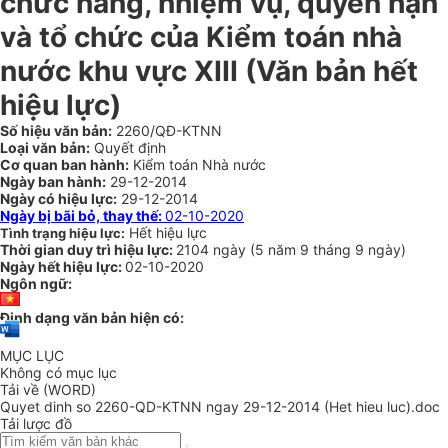
chức năng, nhiệm vụ, quyền hạn
và tổ chức của Kiểm toán nhà
nước khu vực XIII
(Văn bản hết
hiệu lực)
Số hiệu văn bản:
2260/QĐ-KTNN
Loại văn bản:
Quyết định
Cơ quan ban hành:
Kiểm toán Nhà nước
Ngày ban hành:
29-12-2014
Ngày có hiệu lực:
29-12-2014
Ngày bị bãi bỏ, thay thế:
02-10-2020
Hết hiệu lực
Tình trạng hiệu lực:
Thời gian duy trì hiệu lực:
2104 ngày
(
5 năm
9 tháng
9 ngày
)
Ngày hết hiệu lực:
02-10-2020
Ngôn ngữ:
Định dạng văn bản hiện có:
MỤC LỤC
Không có mục lục
Tải về (WORD)
Quyet dinh so 2260-QD-KTNN ngay 29-12-2014 (Het hieu luc).doc
Tải lược đồ