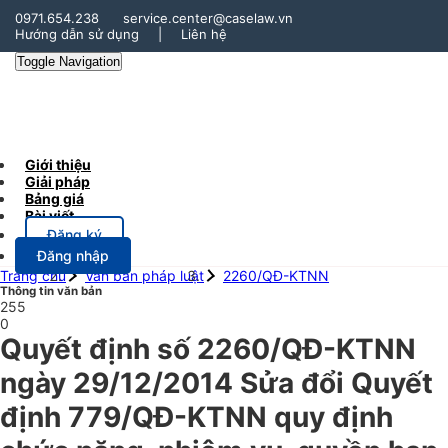
0971.654.238
service.center@caselaw.vn
Hướng dẫn sử dụng
|
Liên hệ
Toggle Navigation
Giới thiệu
Giải pháp
Bảng giá
Bài viết
Đăng ký
Đăng nhập
Trang chủ
Văn bản pháp luật
2260/QĐ-KTNN
Thông tin văn bản
255
0
Quyết định số 2260/QĐ-KTNN
ngày 29/12/2014 Sửa đổi Quyết
định 779/QĐ-KTNN quy định