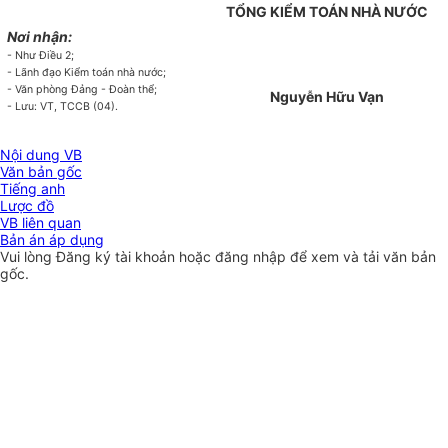
TỔNG KIỂM TOÁN NHÀ NƯỚC
Nơi nhận:
- Như Điều 2;
- Lãnh đạo Kiểm toán nhà nước;
- Văn phòng Đảng - Đoàn thể;
Nguyễn Hữu Vạn
- Lưu: VT, TCCB (04).
Nội dung VB
Văn bản gốc
Tiếng anh
Lược đồ
VB liên quan
Bản án áp dụng
Vui lòng
Đăng ký
tài khoản hoặc
đăng nhập
để xem và tải văn bản
gốc.