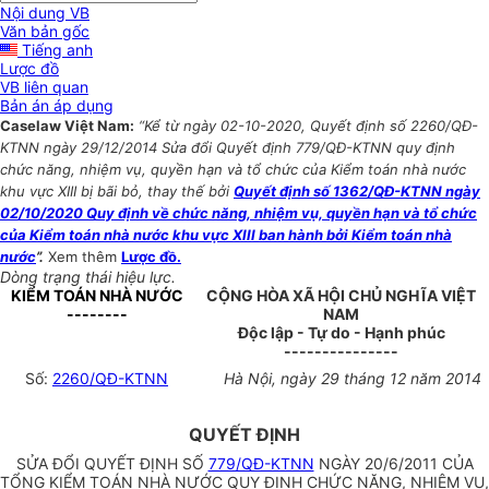
Nội dung VB
Văn bản gốc
Tiếng anh
Lược đồ
VB liên quan
Bản án áp dụng
Caselaw Việt Nam:
“Kể từ ngày 02-10-2020, Quyết định số 2260/QĐ-
KTNN ngày 29/12/2014 Sửa đổi Quyết định 779/QĐ-KTNN quy định
chức năng, nhiệm vụ, quyền hạn và tổ chức của Kiểm toán nhà nước
khu vực XIII bị bãi bỏ, thay thế bởi
Quyết định số 1362/QĐ-KTNN ngày
02/10/2020 Quy định về chức năng, nhiệm vụ, quyền hạn và tổ chức
của Kiểm toán nhà nước khu vực XIII ban hành bởi Kiểm toán nhà
nước
”.
Xem thêm
Lược đồ.
Dòng trạng thái hiệu lực.
KIỂM TOÁN NHÀ NƯỚC
CỘNG HÒA XÃ HỘI CHỦ NGHĨA VIỆT
--------
NAM
Độc lập - Tự do - Hạnh phúc
---------------
Số:
2260/QĐ-KTNN
Hà Nội, ngày 29 tháng 12 năm 2014
QUYẾT ĐỊNH
SỬA ĐỔI QUYẾT ĐỊNH SỐ
779/QĐ-KTNN
NGÀY 20/6/2011 CỦA
TỔNG KIỂM TOÁN NHÀ NƯỚC QUY ĐỊNH CHỨC NĂNG, NHIỆM VỤ,