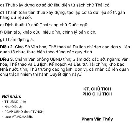
d) Thuê xây dựng cơ sở dữ liệu điện tử sách chữ Thái cổ.
đ) Thanh toán tiền thuê xây dựng, tạo lập cơ sở dữ liệu số (Ngân
hàng dữ liệu số).
e) Dịch thuật từ chữ Thái sang chữ Quốc ngữ.
f) Biên tập, khảo cứu, hiệu đính, chỉnh lý bản dịch.
g) Thẩm định giá.
Điều 2.
Giao Sở Văn hóa, Thể thao và Du lịch chỉ đạo các đơn vị liên
quan tổ chức thực hiện theo đúng các quy định.
Điều 3.
Chánh Văn phòng UBND tỉnh; Giám đốc các sở, ngành: Văn
hóa, Thể thao và Du lịch, Kế hoạch và Đầu tư, Tài chính; Kho bạc
Nhà nước tỉnh; Thủ trưởng các ngành, đơn vị, cá nhân có liên quan
chịu trách nhiệm thi hành Quyết định này./.
KT. CHỦ TỊCH
PHÓ CHỦ TỊCH
Nơi nhận:
- TT UBND tỉnh;
- Như Điều 3;
- PCVP UBND tỉnh PTVHXH;
- Lưu: VT.VX.HA.15b.
Phạm Văn Thủy