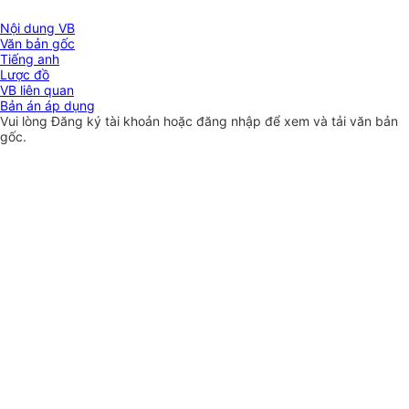
Nội dung VB
Văn bản gốc
Tiếng anh
Lược đồ
VB liên quan
Bản án áp dụng
Vui lòng
Đăng ký
tài khoản hoặc
đăng nhập
để xem và tải văn bản
gốc.