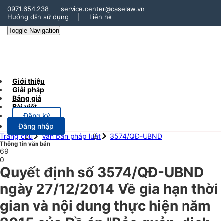
0971.654.238
service.center@caselaw.vn
Hướng dẫn sử dụng
|
Liên hệ
Toggle Navigation
Giới thiệu
Giải pháp
Bảng giá
Bài viết
Đăng ký
Đăng nhập
Trang chủ
Văn bản pháp luật
3574/QĐ-UBND
Thông tin văn bản
69
0
Quyết định số 3574/QĐ-UBND
ngày 27/12/2014 Về gia hạn thời
gian và nội dung thực hiện năm