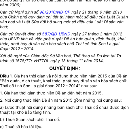
năm 2009;
Căn cứ Nghị định số
98/2010/NĐ-CP
ngày 21 tháng 9 năm 2010
của Chính phủ quy định chi tiết thi hành một số điều của Luật Di sản
văn hoá và Luật Sửa đổi bổ sung một số điều của Luật Di sản văn
hoá;
Căn cứ Quyết định số
587/QĐ-UBND
ngày 27 tháng 3 năm 2012
của UBND tỉnh về việc phê duyệt Đề án bảo quản, dịch thuật, khai
thác, phát huy di sản văn hóa sách chữ Thái cổ tỉnh Sơn La giai
đoạn 2012 - 2014.
Xét đề nghị của Giám đốc Sở Văn hoá, Thể thao và Du lịch tại Tờ
trình số 1578/TTr-VHTTDL ngày 13 tháng 11 năm 2014,
QUYẾT ĐỊNH:
Điều 1.
Gia hạn thời gian và nội dung thực hiện năm 2015 của Đề án
"Bảo quản, dịch thuật, khai thác, phát huy di sản văn hóa sách chữ
Thái cổ tỉnh Sơn La giai đoạn 2012 - 2014" như sau:
1. Gia hạn thời gian thực hiện Đề án đến hết năm 2015.
2. Nội dung thực hiện Đề án năm 2015 gồm những nội dung sau:
a) Lược thuật nội dung những bản sách chữ Thái cổ chưa được dịch
thuật tại kho Bảo tàng tỉnh.
b) Thuê Scan sách chữ Thái cổ.
c) Thuê số hóa tài liệu.