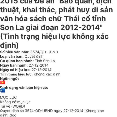
2015 của Đề án "Bảo quản, dịch
thuật, khai thác, phát huy di sản
văn hóa sách chữ Thái cổ tỉnh
Sơn La giai đoạn 2012-2014"
(Tình trạng hiệu lực không xác
định)
Số hiệu văn bản:
3574/QĐ-UBND
Loại văn bản:
Quyết định
Cơ quan ban hành:
Tỉnh Sơn La
Ngày ban hành:
27-12-2014
Ngày có hiệu lực:
27-12-2014
Không xác định
Tình trạng hiệu lực:
Ngôn ngữ:
Định dạng văn bản hiện có:
MỤC LỤC
Không có mục lục
Tải về (WORD)
Quyet dinh so 3574-QD-UBND ngay 27-12-2014 (Khong xac
dinh).doc