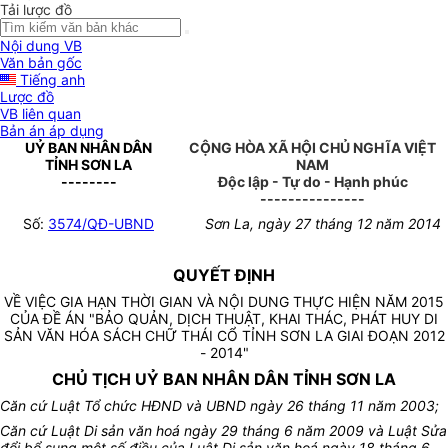
Tải lược đồ
Nội dung VB
Văn bản gốc
Tiếng anh
Lược đồ
VB liên quan
Bản án áp dụng
UỶ BAN NHÂN DÂN
CỘNG HÒA XÃ HỘI CHỦ NGHĨA VIỆT
TỈNH SƠN LA
NAM
--------
Độc lập - Tự do - Hạnh phúc
---------------
Số:
3574/QĐ-UBND
Sơn La, ngày 27 tháng 12 năm 2014
QUYẾT ĐỊNH
VỀ VIỆC GIA HẠN THỜI GIAN VÀ NỘI DUNG THỰC HIỆN NĂM 2015
CỦA ĐỀ ÁN "BẢO QUẢN, DỊCH THUẬT, KHAI THÁC, PHÁT HUY DI
SẢN VĂN HÓA SÁCH CHỮ THÁI CỔ TỈNH SƠN LA GIAI ĐOẠN 2012
- 2014"
CHỦ TỊCH UỶ BAN NHÂN DÂN TỈNH SƠN LA
Căn cứ Luật Tổ chức HĐND và UBND ngày 26 tháng 11 năm 2003;
Căn cứ Luật Di sản văn hoá ngày 29 tháng 6 năm 2009 và Luật Sửa
đổi bổ sung một số điều của Luật Di sản văn hoá ngày 18 tháng 6