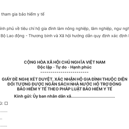
 tham gia bảo hiểm y tế
h phủ về tiêu chí hộ gia đình làm nông nghiệp, lâm nghiệp, ngư ng
Bộ Lao động - Thương binh và Xã hội hướng dẫn quy định xác định h
CỘNG HÒA XÃ HỘI CHỦ NGHĨA VIỆT NAM
Độc lập
-
Tự do
-
Hạnh phúc
------------------------
GIẤY ĐỀ NGHỊ XÉT DUYỆT, XÁC NHẬN HỘ GIA ĐÌNH THUỘC DIỆN
ĐỐI TƯỢNG ĐƯỢC NGÂN SÁCH NHÀ NƯỚC HỖ TRỢ ĐÓNG
BẢO HIỂM Y TẾ THEO PHÁP LUẬT BẢO HIỂM Y TẾ
Kính gửi:
Ủy ban
nhân dân xã......................................
 Nữ: □
......
..
......