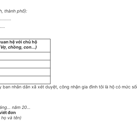
nh,
thành phố
):
..........
....
uan hệ với chủ hộ
(Vợ, chồng, con...)
y ban
nhân dân xã xét duyệt, công nhận gia đình tôi là hộ có mức s
 tháng… năm 20…
viết đơn
õ họ và tên)