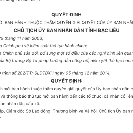
QUYẾT ĐỊNH
ỚI BAN HÀNH THUỘC THẨM QUYỀN GIẢI QUYẾT CỦA ỦY BAN NHÂN 
CHỦ TỊCH ỦY BAN NHÂN DÂN TỈNH BẠC LIÊU
26 tháng 11 năm 2003;
Chính phủ về kiểm soát thủ tục hành chính;
Chính phủ sửa đổi, bổ sung một số điều của các nghị định liên quan
 Bộ trưởng Bộ Tư pháp hướng dẫn công bố, niêm yết thủ tục hành ch
Tờ trình số 282/TTr-SLĐTBXH ngày 05 tháng 12 năm 2014,
QUYẾT ĐỊNH:
nh
mới ban hành thuộc thẩm quyền giải quyết của Ủy ban nhân dân c
à thông báo thủ tục mới ban hành đến các tổ chức, cá nhân có liên
ban nhân dân cấp xã.
, Giám đốc Sở Lao động, Thương binh và Xã hội, Chủ tịch Ủy ban n
.