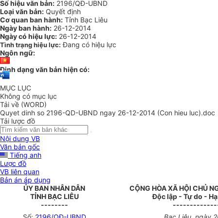
Số hiệu văn bản:
2196/QĐ-UBND
Loại văn bản:
Quyết định
Cơ quan ban hành:
Tỉnh Bạc Liêu
Ngày ban hành:
26-12-2014
Ngày có hiệu lực:
26-12-2014
Đang có hiệu lực
Tình trạng hiệu lực:
Ngôn ngữ:
Định dạng văn bản hiện có:
MỤC LỤC
Không có mục lục
Tải về (WORD)
Quyet dinh so 2196-QD-UBND ngay 26-12-2014 (Con hieu luc).doc
Tải lược đồ
Nội dung VB
Văn bản gốc
Tiếng anh
Lược đồ
VB liên quan
Bản án áp dụng
ỦY BAN NHÂN DÂN
CỘNG HÒA XÃ HỘI CHỦ N
TỈNH BẠC LIÊU
Độc lập - Tự do - H
--------
-------------
Số:
2196/QĐ-UBND
Bạc Liêu, ngày 