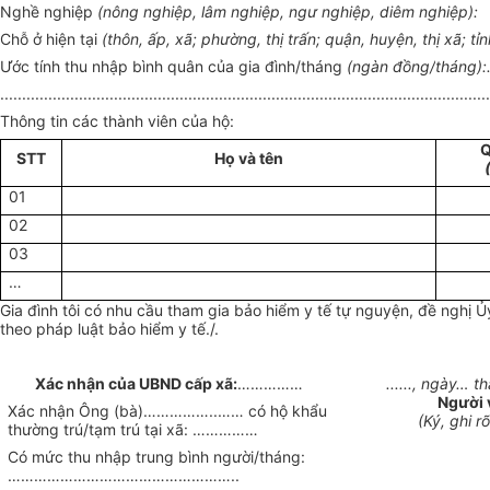
Nghề nghiệp
(nông nghiệp, lâm nghiệp, ngư nghiệp, diêm nghiệp):
Chỗ ở hiện tại
(thôn, ấp, xã; phường, thị trấn; quận, huyện, thị xã; tỉ
Ước tính thu nhập bình quân của gia đình/tháng
(ngàn đồng/
tháng
):
................................................................................................................
Thông tin các thành viên của hộ:
Q
STT
Họ và tên
01
02
03
…
Gia đình tôi có nhu cầu tham gia bảo hiểm y tế tự nguyện, đề nghị
Ủ
theo pháp luật bảo hiểm y tế./.
Xác nhận của UBND cấp xã:
……………
......, ngày…
Người 
Xác nhận Ông (bà)……………..…… có hộ khẩu
(Ký, ghi r
thường trú/tạm trú tại xã: ……………
Có mức thu nhập trung bình người/tháng:
……………………………………………..