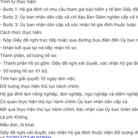
Trình tự thực hiện:
- Bước 1: Hộ gia đình có nhu cầu tham gia bảo hiểm y tế làm Giấy 
- Bước 2: Ủy ban nhân dân cấp xã chỉ đạo Ban Giảm nghèo cấp xã tổ
- Bước 3: Ủy ban nhân dân cấp xã xác nhận hộ gia đình thuộc hoặc
Cách thức thực hiện:
- Nộp Giấy đề nghị trực tiếp hoặc qua đường bưu điện đến Ủy ban 
- Nhận kết quả tại nơi tiếp nhận hồ sơ.
Thành phần, số lượng hồ sơ:
- Thành phần hồ sơ gồm: Giấy đề nghị xét duyệt, xác nhận hộ gia đ
- Số lượng hồ sơ: 01 bộ.
Thời hạn giải quyết:
10 ngày làm việc.
Đối tượng thực hiện thủ tục hành chính:
Hộ gia đình làm nông nghiệp, lâm nghiệp, ngư nghiệp và diêm nghiệ
Cơ quan thực hiện thủ tục hành chính:
Ủy ban nhân dân cấp xã.
Kết quả thực hiện thủ tục hành chính:
Xác nhận của Ủy ban nhân dân
Lệ phí:
Không.
Mẫu đơn, tờ khai:
Giấy đề nghị xét duyệt, xác nhận hộ gia đình thuộc diện đối tượng
số
22/2014/TT-BLĐTBXH
: