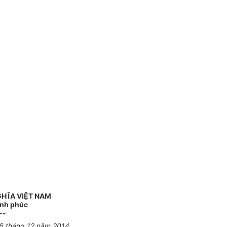
GHĨA VIỆT NAM
ạnh phúc
--
26 tháng 12 năm 2014