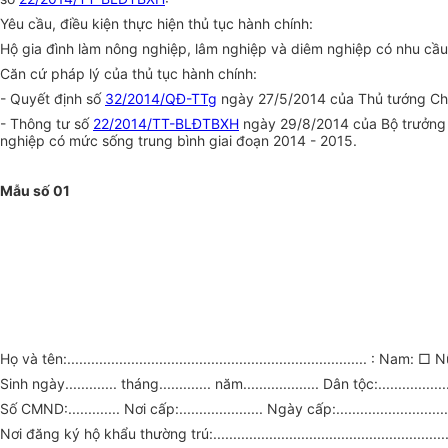
Yêu cầu, điều kiện thực hiện thủ tục hành chính:
Hộ gia đình làm nông nghiệp, lâm nghiệp và diêm nghiệp có nhu cầu
Căn cứ pháp lý của thủ tục hành chính:
- Quyết định số
32/2014/QĐ-TTg
ngày 27/5/2014 của Thủ tướng Chín
- Thông tư số
22/2014/TT-BLĐTBXH
ngày 29/8/2014 của Bộ trưởng 
nghiệp có mức sống trung bình giai đoạn 2014 - 2015.
Mẫu số 01
Họ và tên:........................................................................... : Nam: □
Sinh ngày............. tháng............. năm................... Dân tộc:..................
Số CMND:............. Nơi cấp:..................... Ngày cấp:............................
Nơi đăng ký hộ khẩu thường trú:...........................................................