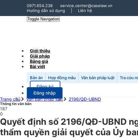
0971.654.238
service.center@caselaw.vn
Hướng dẫn sử dụng
|
Liên hệ
Toggle Navigation
Giới thiệu
Giải pháp
Bảng giá
Bài viết
Bản án
Hợp đồng mẫu
Văn bản pháp luật
Tra cứu 
Đăng ký
Đăng nhập
Trang chủ
Văn bản pháp luật
2196/QĐ-UBND
Thông tin văn bản
187
0
Quyết định số 2196/QĐ-UBND ngà
thẩm quyền giải quyết của Ủy ban