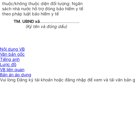
thuộc/không thuộc diện đối tượng: Ngân
sách nhà nước hỗ trợ đóng bảo hiểm y tế
theo pháp luật bảo hiểm y tế
TM. UBND xã
……………………………
(Ký tên và đóng dấu)
Nội dung VB
Văn bản gốc
Tiếng anh
Lược đồ
VB liên quan
Bản án áp dụng
Vui lòng
Đăng ký
tài khoản hoặc
đăng nhập
để xem và tải văn bản 