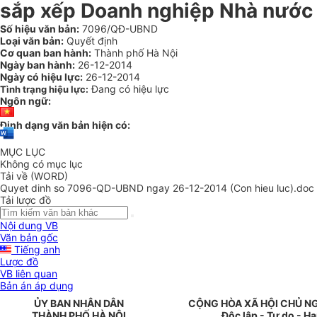
sắp xếp Doanh nghiệp Nhà nước 
Số hiệu văn bản:
7096/QĐ-UBND
Loại văn bản:
Quyết định
Cơ quan ban hành:
Thành phố Hà Nội
Ngày ban hành:
26-12-2014
Ngày có hiệu lực:
26-12-2014
Đang có hiệu lực
Tình trạng hiệu lực:
Ngôn ngữ:
Định dạng văn bản hiện có:
MỤC LỤC
Không có mục lục
Tải về (WORD)
Quyet dinh so 7096-QD-UBND ngay 26-12-2014 (Con hieu luc).doc
Tải lược đồ
Nội dung VB
Văn bản gốc
Tiếng anh
Lược đồ
VB liên quan
Bản án áp dụng
ỦY BAN NHÂN DÂN
CỘNG HÒA XÃ HỘI CHỦ N
THÀNH PHỐ HÀ NỘI
Độc lập - Tự do - H