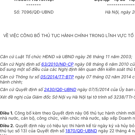
-------
-------------
Số:
7096
/QĐ-UBND
Hà Nội, ngày 
VỀ VIỆC CÔNG BỐ THỦ TỤC HÀNH CHÍNH TRONG LĨNH VỰC TỔ
Căn cứ Luật Tổ chức HĐND và UBND ngày 26 tháng 11 năm 2003;
Căn cứ Nghị định số
63/2010/NĐ-CP
ngày 08 tháng 6 năm 2010 của 
bổ sung một số điều của các Nghị định liên quan đến kiểm soát thủ 
Căn cứ Thông tư số
05/2014/TT-BTP
ngày
07 tháng 02 năm 2014 của
hành chính;
Căn cứ Quyết định số
2430/QĐ-UBND
ngày 07/5/2014 của
Ủy ban
Xét đề nghị của Giám đốc Sở Nội vụ Hà Nội tại tờ trình số 3238/T
Điều 1.
Công bố kèm theo Quyết định này 06 thủ tục hành chính mới b
nhà nước, cán bộ, công chức, viên chức nhà nước, sắp xếp Doanh 
Điều 2.
Quyết định này có hiệu lực thi hành kể từ
ngày
ký và hủy bỏ 
thủ tục số 13) của Quyết định số
1870/QĐ-UBND
ngày 22 tháng 4 n