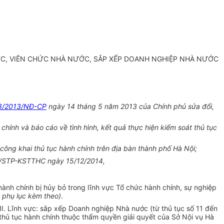
ỨC, VIÊN CHỨC NHÀ NƯỚC, SẮP XẾP DOANH NGHIỆP NHÀ NƯỚC
8/2013/NĐ-CP
ngày 14 tháng 5 năm 2013 của Chính phủ sửa đổi,
ính và báo cáo về tình hình, kết quả thực hiện kiểm soát thủ tục
ông khai thủ tục hành chính trên địa bàn thành phố Hà Nội;
408/STP-KSTTHC ngày 15/12/2014,
ành chính bị hủy bỏ trong lĩnh vực Tổ chức hành chính, sự nghiệp
 phụ lục kèm theo)
.
II. Lĩnh vực: sắp xếp Doanh nghiệp Nhà nước (từ thủ tục số 11 đến
thủ tục hành chính thuộc
thẩm quyền
giải quyết của Sở Nội vụ Hà