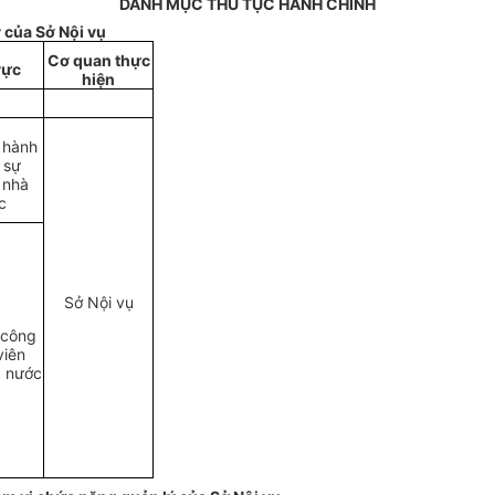
DANH MỤC THỦ TỤC HÀNH CHÍNH
 của Sở Nội vụ
Cơ quan thực
vực
hiện
 hành
 sự
 nhà
c
Sở Nội vụ
 công
viên
à nước