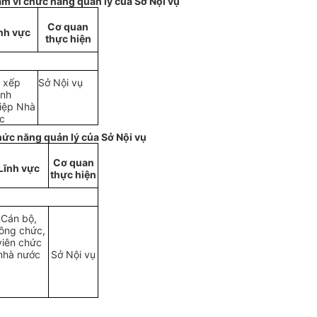
m vi chức năng quản lý của Sở Nội vụ
Cơ quan
nh vực
thực hiện
 xếp
Sở Nội vụ
nh
iệp Nhà
c
hức năng quản lý của Sở Nội vụ
Cơ quan
Lĩnh vực
thực hiện
Cán bộ,
ông chức,
viên chức
nhà nước
Sở
Nội vụ