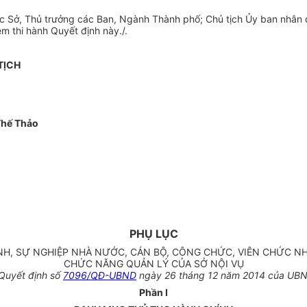
 Sở, Thủ trưởng các Ban, Ngành Thành phố; Chủ tịch
Ủy ban
nhân d
ệm thi hành Quyết định này./.
TỊCH
hế Thảo
PHỤ LỤC
H, SỰ NGHIỆP NHÀ NƯỚC, CÁN BỘ, CÔNG CHỨC, VIÊN CHỨC N
CHỨC NĂNG QUẢN LÝ CỦA SỞ NỘI VỤ
Quyết định số
7096/QĐ-UBND
ngày 26 tháng 12 năm 2014 của UBN
Phần I