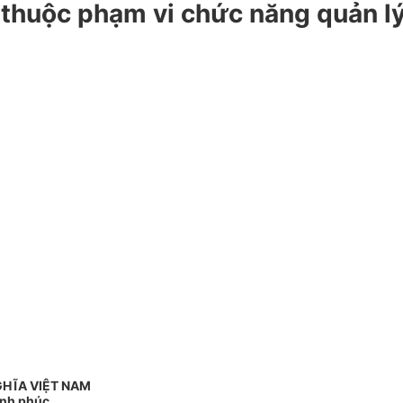
thuộc phạm vi chức năng quản lý
GHĨA VIỆT NAM
ạnh phúc