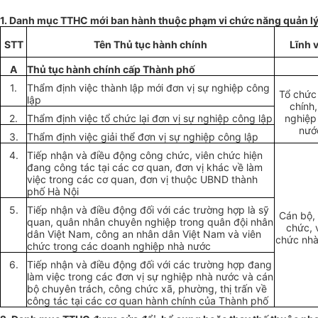
1. Danh mục TTHC mới ban hành thuộc phạm vi chức năng quản lý
STT
Tên Thủ tục hành chính
Lĩnh 
A
Thủ tục hành chính cấp Thành phố
1.
Thẩm định việc thành lập mới đơn vị sự nghiệp công
Tổ chức
lập
chính,
2.
Thẩm định việc tổ chức lại đơn vị sự nghiệp công lập
nghiệp
nướ
3.
Thẩm định việc giải thể
đơn vị
sự nghiệp công lập
4.
Tiếp nhận và điều động công chức, viên chức hiện
đang công tác tại các cơ quan, đơn vị khác về làm
việc trong các cơ quan, đơn vị thuộc UBND thành
phố Hà Nội
5.
Tiếp nhận và điều động đối với các trường hợp là sỹ
Cán bộ,
quan, quân nhân chuyên nghiệp trong quân đội nhân
chức, 
dân Việt Nam, công an nhân dân Việt Nam và viên
chức nh
chức trong các doanh nghiệp nhà nước
6.
Tiếp nhận và điều động đối với các trường hợp đang
làm việc trong các đơn vị sự nghiệp nhà nước và cán
bộ chuyên trách, công chức xã, phường, thị trấn về
công tác tại các cơ quan hành chính của Thành phố