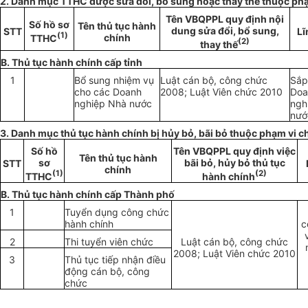
2. Danh mục TTHC được sửa đổi, bổ sung hoặc thay thế thuộc phạ
Tên VBQPPL quy định nội
Số hồ sơ
Tên thủ tục hành
dung sửa đổi, bổ sung,
STT
Lĩ
(
1
)
chính
TTHC
(2)
thay thế
B. Thủ tục hành chính cấp tỉnh
1
Bổ sung
nhiệm vụ
Luật cán bộ, công chức
Sắp
cho các Doanh
2008; Luật Viên chức 2010
Doa
nghiệp Nhà nước
ngh
nướ
3. Danh mục thủ tục hành chính bị hủy bỏ, bãi bỏ thuộc phạm vi c
Số hồ
Tên VBQPPL quy định việc
Tên thủ tục hành
sơ
bãi bỏ, hủy bỏ thủ tục
STT
chính
(1)
(2)
TTHC
hành chính
B. Thủ tục hành chính cấp Thành phố
1
Tuyển dụng công chức
hành chính
c
2
Thi tuyển viên chức
Luật cán bộ, công chức
2008; Luật Viên chức 2010
3
Thủ tục tiếp nhận điều
động cán bộ, công
chức