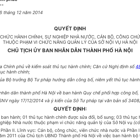
--
26 tháng 12 năm 2014
QUYẾT ĐỊNH
 CHỨC HÀNH CHÍNH, SỰ NGHIỆP NHÀ NƯỚC, CÁN BỘ, CÔNG CH
THUỘC PHẠM VI CHỨC NĂNG QUẢN LÝ CỦA SỞ NỘI VỤ HÀ NỘI
CHỦ TỊCH ỦY BAN NHÂN DÂN THÀNH PHỐ HÀ NỘI
Chính phủ về kiểm soát thủ tục hành chính; Căn cứ Nghị định số
4
tục hành chính;
 Bộ trưởng Bộ Tư pháp hướng dẫn công bố, niêm yết thủ tục hành ch
nhân dân thành phố Hà Nội về ban hành Quy chế phối hợp công bố, c
Tr-SNV ngày 17/12/2014 và ý kiến của Sở Tư pháp tại văn bản số 3
QUYẾT ĐỊNH:
an hành; 01 thủ tục hành chính được sửa đổi, bổ sung; 03 thủ tục h
nghiệp Nhà nước thuộc phạm vi chức năng quản lý của Sở Nội vụ
(có
Phần II. Lĩnh vực: Cán bộ, công chức, viên chức nhà nước và Phần I
ăm 2011 của Chủ tịch UBND Thành phố Hà Nội về việc ban hành bộ 