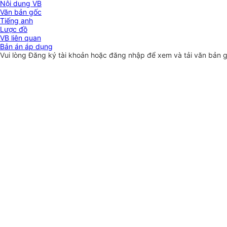
Nội dung VB
Văn bản gốc
Tiếng anh
Lược đồ
VB liên quan
Bản án áp dụng
Vui lòng
Đăng ký
tài khoản hoặc
đăng nhập
để xem và tải văn bản 