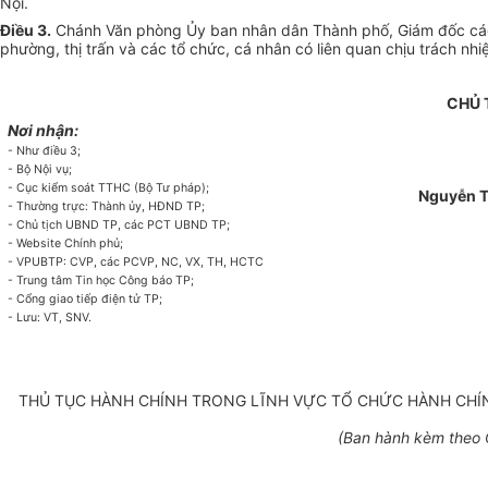
Nội.
Điều 3.
Chánh
Văn
phòng
Ủy ban
nhân dân Thành phố, Giám đốc các
phường, thị trấn và các tổ chức, cá nhân có liên quan chịu trách nhi
CHỦ 
Nơi nhận:
- Như điều 3;
- Bộ Nội vụ;
- Cục kiểm soát TTHC (Bộ Tư pháp);
Nguyễn T
- Thường trực: Thành ủy, HĐND TP;
- Chủ tịch UBND TP, các PCT UBND TP;
- Website Chính phủ;
- VPUBTP: CVP, các PCVP, NC, VX, TH, HCTC
- Trung tâm Tin học Công báo TP;
- Cổng giao tiếp điện tử TP;
- Lưu: VT, SNV.
THỦ TỤC HÀNH CHÍNH TRONG LĨNH VỰC TỔ CHỨC HÀNH CHÍN
(Ban hành kèm theo 