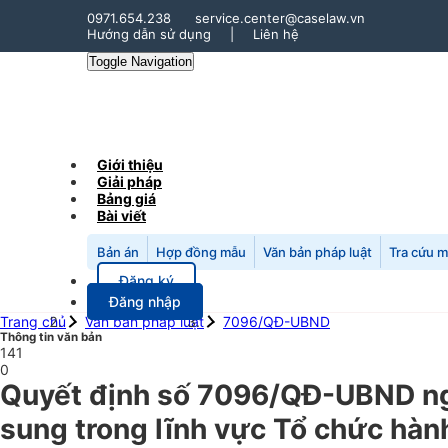
0971.654.238
service.center@caselaw.vn
Hướng dẫn sử dụng
|
Liên hệ
Toggle Navigation
Giới thiệu
Giải pháp
Bảng giá
Bài viết
Bản án
Hợp đồng mẫu
Văn bản pháp luật
Tra cứu 
Đăng ký
Đăng nhập
Trang chủ
Văn bản pháp luật
7096/QĐ-UBND
Thông tin văn bản
141
0
Quyết định số 7096/QĐ-UBND ngà
sung trong lĩnh vực Tổ chức hàn