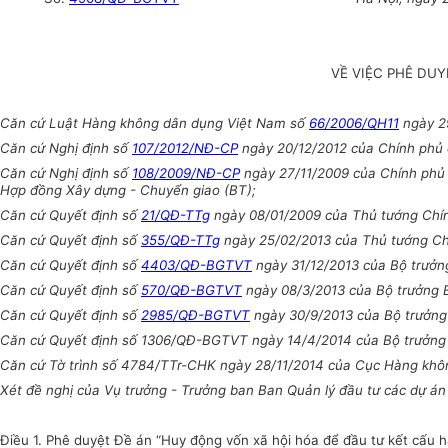
VỀ VIỆC PHÊ DU
Căn cứ Luật Hàng không dân dụng Việt Nam số
66/2006/QH11
ngày 2
Căn cứ Nghị định số
107/2012/NĐ-CP
ngày 20/12/2012 của Chính phủ q
Căn cứ Nghị định số
108/2009/NĐ-CP
ngày 27/11/2009 của Chính phủ 
Hợp đồng Xây dựng - Chuyển giao (BT);
Căn cứ Quyết định số
21/QĐ-TTg
ngày 08/01/2009 của Thủ tướng Chín
Căn cứ Quyết định số
355/QĐ-TTg
ngày 25/02/2013 của Thủ tướng Chí
Căn cứ Quyết định số
4403/QĐ-BGTVT
ngày 31/12/2013 của Bộ trưởng
Căn cứ Quyết định số
570/QĐ-BGTVT
ngày 08/3/2013 của Bộ trưởng B
Căn cứ Quyết định số
2985/QĐ-BGTVT
ngày 30/9/2013 của Bộ trưởng 
Căn cứ Quyết định số 1306/QĐ-BGTVT ngày 14/4/2014 của Bộ trưởng Bộ
Căn cứ Tờ trình số 4784/TTr-CHK ngày 28/11/2014 của Cục Hàng khôn
Xét đề nghị của Vụ trưởng - Trưởng ban Ban Quản lý đầu tư các dự án 
Điều 1
.
Phê duyệt Đề án “Huy động vốn xã hội hóa để đầu tư kết cấu h