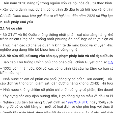
- Đến năm 2020 n
âng tỷ trọng nguồn vốn
xã hội hóa
đầu tư theo hình
- Xây dựng danh mục dự án, công trình để đầu tư xã hội hóa và lộ trìn
Chi tiết Danh mục kêu gọi đầu tư xã hội hóa đến năm 2020 tại Phụ lục 
2. Giải pháp chủ yếu
2.1.
Về cơ chế
- Bộ GTVT và Bộ Quốc phòng thống nhất phân loại các
cảng hàng khô
trách nhiệm từng bên
; thống nhất
phương án phối hợp
để thực hiện c
- Thực hiện các cơ chế về quản lý kinh tế để ràng buộc và khuyến khí
nghiệp ứng dụng tiến bộ khoa học và công nghệ
.
2.2.
Về sửa đổi, bổ sung văn bản quy phạm pháp luật và chỉ đạo điều 
- Báo cáo Thủ tướng Chính phủ cho phép điều chỉnh Quyết định
số
37
+ 100% vốn nhà nước: Đối với các công trình
kết cấu hạ tầng
cơ bản c
kiếm cứu nạn.
+ Nhà nước chiếm cổ phần chi phối (công ty cổ phần, liên doanh): Đối 
cấp dịch vụ
thông tin, giám sát, dẫn đường hàng không (
CNS
)
, khí tư
+ Nhà nước không chiếm cổ phần chi phối (công ty cổ phần, liên doanh
-
Xây dựng
các quy định hướng dẫn, Hợp đồng dự án mẫu về đầu tư P
- Nghiên cứu tiến tới nâng Quyết định số
1992/QĐ-BTC
ngày 15/8/2014
trong đó có cơ chế tăng phí một số loại dịch vụ cho phù hợp với thực 
-
Quyết liệt triển khai, thực hiện Đề án tăng cường quản lý giá, phí