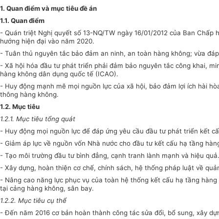
1. Quan điểm và mục tiêu đề án
1.1. Quan điểm
- Quán triệt Nghị quyết số 13-NQ/TW ngày 16/01/2012 của Ban Chấp 
hướng hiện đại vào năm 2020.
- Tuân thủ nguyên tắc bảo đảm an ninh, an toàn hàng không; vừa đáp
- Xã hội hóa đầu tư phát triển phải đảm bảo nguyên tắc công khai, mi
hàng không dân dụng quốc tế (ICAO).
- Huy
động
mạnh mẽ mọi nguồn lực của xã hội, bảo đảm lợi ích hài hòa
thông
hàng không
.
1.2. Mục tiêu
1.2.1. Mục tiêu tổng quát
- Huy động mọi nguồn lực để đáp ứng yêu cầu đầu tư phát triển kết c
- Giảm áp lực về nguồn vốn Nhà nước cho đầu tư kết cấu hạ tầng hàn
- Tạo môi trường đầu tư bình đẳng, cạnh tranh lành mạnh và hiệu quả
- Xây dựng, hoàn thiện cơ chế, chính sách, hệ thống pháp luật về quản
- Nâng cao năng lực phục vụ của toàn hệ thống kết cấu hạ tầng hàng
tại cảng hàng không, sân bay.
1.2.2. Mục tiêu cụ thể
- Đến năm 2016 cơ bản hoàn thành công tác sửa đổi, bổ sung, xây dựn