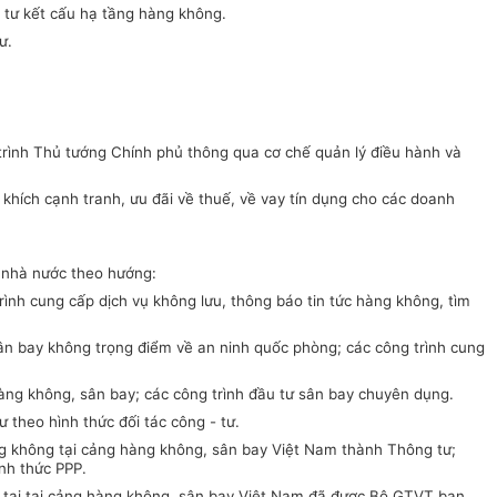
u tư kết cấu hạ tầng hàng không
.
ư.
ể trình Thủ tướng Chính phủ
thông qua cơ chế quản lý điều hành và
khích cạnh tranh, ưu đãi về thuế, về vay tín dụng cho các doanh
p nhà nước
theo hướng:
rình cung cấp dịch vụ không lưu,
thông báo tin tức hàng không
, tìm
ân bay
không trọng điểm về an ninh quốc phòng; các công trình cung
àng không, sân bay
; các công trình đầu tư sân bay chuyên dụng.
 theo hình thức đối tác công - tư.
ng không tại cảng hàng không, sân bay Việt Nam thành Thông tư;
ình thức PPP.
ng tại tại cảng hàng không, sân bay Việt Nam đã được Bộ GTVT ban