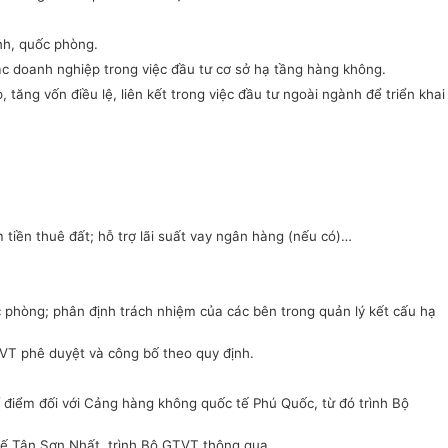
inh, quốc phòng
.
 các doanh nghiệp trong việc đầu tư cơ sở hạ tầng
hàng không
.
, tăng vốn điều lệ
, liên kết trong việc đầu tư ngoài ngành để
triển khai
 tiền thuê đất;
hỗ trợ lãi suất vay ngân hàng (nếu có)…
ốc phòng; phân định trách nhiệm của các bên trong quản lý kết cấu hạ
GTVT phê duyệt và công bố theo quy định.
í điểm đối với Cảng hàng không quốc tế Phú Quốc, từ đó trình Bộ
ế Tân Sơn Nhất,
trình Bộ GTVT thông qua.