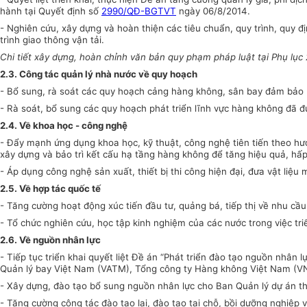
hành tại Quyết định số
2990/QĐ-BGTVT
ngày 06/8/2014.
- Nghiên cứu, xây dựng và hoàn thiện các tiêu chuẩn, quy trình, quy
đ
trình giao thông vận tải.
Chi tiết xây dựng, hoàn chỉnh văn bản quy phạm pháp luật tại Phụ lục 
2.3. Công tác quản lý nhà nước
về
quy hoạch
- Bổ sung, rà soát các quy hoạch cảng hàng không, sân bay đảm bảo kế
- Rà soát, bổ sung các quy hoạch phát triển lĩnh vực hàng không đã 
2.4. Về khoa học - công nghệ
- Đẩy mạnh ứng dụng khoa học, kỹ thuật, công nghệ tiên tiến theo hướ
xây dựng và bảo trì kết cấu hạ tầng hàng không để tăng hiệu quả, hấp
- Áp dụng công nghệ sản xuất, thiết bị thi công hiện đại, đưa vật liệu
2.5
. Về hợp tác quốc tế
- Tăng cường hoạt động xúc tiến đầu tư, quảng bá, tiếp thị về nhu cầ
-
Tổ chức n
ghiên cứu, học tập kinh nghiệm của các nước trong việc tr
2.6
. Về nguồn nhân lực
- Tiếp tục triển khai quyết liệt Đề án “Phát triển đào tạo nguồn nhâ
Quản lý bay Việt Nam (
VATM
)
,
Tổng công ty Hàng không Việt Nam (
V
- Xây dựng, đào tạo bổ sung nguồn nhân lực cho Ban Quản lý dự án thu
- Tăng cường công tác đào tạo lại, đào tạo tại chỗ, bồi dưỡng nghiệp