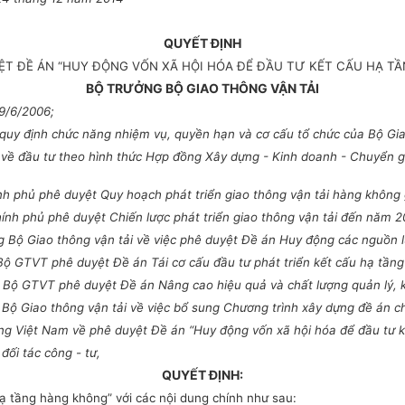
QUYẾT ĐỊNH
YỆT ĐỀ ÁN “HUY ĐỘNG VỐN XÃ HỘI HÓA ĐỂ ĐẦU TƯ KẾT CẤU HẠ T
BỘ TRƯỞNG BỘ GIAO THÔNG VẬN TẢI
9/6/2006;
uy định chức năng nhiệm vụ, quyền hạn và cơ cấu tổ chức của Bộ Gia
về đầu tư theo hình thức Hợp đồng Xây dựng - Kinh doanh - Chuyển g
h phủ phê duyệt Quy hoạch phát triển giao thông vận tải hàng không
nh phủ phê duyệt Chiến lược phát triển giao thông vận tải đến năm 
 Bộ Giao thông vận tải về việc phê duyệt Đề án Huy động các nguồn lự
ộ GTVT phê duyệt Đề án Tái cơ cấu đầu tư phát triển kết cấu hạ tầng
Bộ GTVT phê duyệt Đề án Nâng cao hiệu quả và chất lượng quản lý, k
 Giao thông vận tải về việc bổ sung Chương trình xây dựng đề án chi
g Việt Nam về phê duyệt Đề án “Huy động vốn xã hội hóa để đầu tư k
đối tác công - tư,
QUYẾT ĐỊNH:
ạ tầng hàng không” với các nội dung chính như sau: