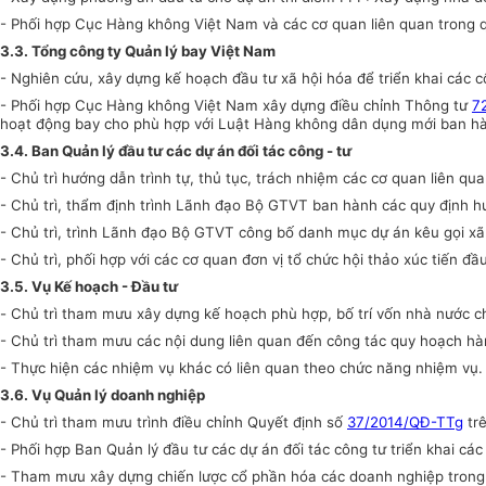
- Phối hợp Cục Hàng không Việt Nam và các cơ quan liên quan trong qu
3.3. Tổng công ty Quản lý bay Việt Nam
- Nghiên cứu, xây dựng kế hoạch đầu tư xã hội hóa để triển khai các c
- Phối hợp Cục Hàng không Việt Nam xây dựng điều chỉnh Thông tư
7
hoạt động bay cho phù hợp với Luật Hàng không dân dụng mới ban hàn
3.4. Ban Quản lý đầu tư các dự án đối tác công - tư
- Chủ trì hướng dẫn trình tự, thủ tục, trách nhiệm các cơ quan liên qu
- Chủ trì, thẩm định trình Lãnh đạo Bộ GTVT ban hành các quy định h
- Chủ trì, trình Lãnh đạo Bộ GTVT công bố danh mục dự án kêu gọi xã
- Chủ trì, phối hợp với các cơ quan đơn vị tổ chức hội thảo xúc tiến đầ
3.5. Vụ Kế hoạch - Đầu tư
-
Chủ trì tham mưu xây dựng kế hoạch phù hợp, bố trí vốn nhà nước c
- Chủ trì tham mưu các nội dung liên quan đến công tác quy hoạch hàn
- Thực hiện các nhiệm vụ khác có liên quan theo chức năng nhiệm vụ.
3.6. Vụ Quản lý doanh nghiệp
- Chủ trì tham mưu trình điều chỉnh Quyết định số
37/2014/QĐ-TTg
trê
- Phối hợp Ban Quản lý đầu tư các dự án đối tác công tư triển khai c
- Tham mưu xây dựng chiến lược cổ phần hóa các doanh nghiệp trong