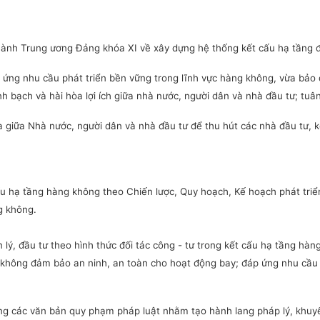
hành Trung ương Đảng khóa XI về xây dựng hệ thống kết cấu hạ tầng 
 ứng nhu cầu phát triển bền vững trong lĩnh vực hàng không, vừa bảo
nh bạch và hài hòa lợi ích giữa nhà nước, người dân và nhà đầu tư; tu
 giữa Nhà nước, người dân và nhà đầu tư để thu hút các nhà đầu tư, k
ấu hạ tầng hàng không theo Chiến lược, Quy hoạch, Kế hoạch phát tri
g không.
.
 lý, đầu tư theo hình thức đối tác công - tư trong kết cấu hạ tầng hàn
 không đảm bảo an ninh, an toàn cho hoạt động bay; đáp ứng nhu cầu 
g các văn bản quy phạm pháp luật nhằm tạo hành lang pháp lý, khuyến