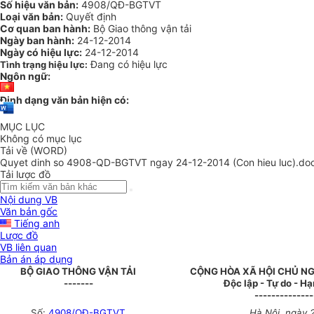
Số hiệu văn bản:
4908/QĐ-BGTVT
Loại văn bản:
Quyết định
Cơ quan ban hành:
Bộ Giao thông vận tải
Ngày ban hành:
24-12-2014
Ngày có hiệu lực:
24-12-2014
Đang có hiệu lực
Tình trạng hiệu lực:
Ngôn ngữ:
Định dạng văn bản hiện có:
MỤC LỤC
Không có mục lục
Tải về (WORD)
Quyet dinh so 4908-QD-BGTVT ngay 24-12-2014 (Con hieu luc).do
Tải lược đồ
Nội dung VB
Văn bản gốc
Tiếng anh
Lược đồ
VB liên quan
Bản án áp dụng
BỘ GIAO THÔNG VẬN TẢI
CỘNG HÒA XÃ HỘI CHỦ NG
-------
Độc lập - Tự do - H
--------------
Số:
4908/QĐ-BGTVT
Hà Nội, ngày 