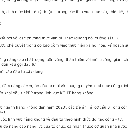
ịnh
, định mức kinh tế kỹ thuật … trong các lĩnh vực khảo sát, thiết kế, 
2.
t nối với các phương thức vận tải khác (đường bộ, đường sắt...)
.
được phê duyệt trong đó bao gồm việc thực hiện xã
hội hóa; kế hoạch 
ng nâng cao chất lượng, bền vững, thân thiện với môi trường, giảm chỉ
 dẫn kêu gọi đầu tư.
 mới vào đầu tư xây dựng.
u, tiềm năng các dự án đầu tư mới và nhượng quyền khai thác công trìn
iển khai đầu tư PPP trong lĩnh vực KCHT hàng không.
n lực ngành hàng không đến năm 2020”; các Đề án Tái cơ cấu 3 Tổng côn
NA
)
.
ộc lĩnh vực hàng không về đầu tư theo hình thức đối tác công - tư.
 vụ để nâng cao năng lực của tổ chức, cá nhân
thuộc cơ quan nhà nước