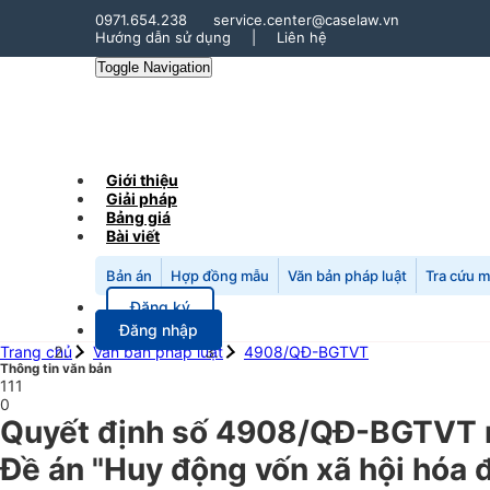
0971.654.238
service.center@caselaw.vn
Hướng dẫn sử dụng
|
Liên hệ
Toggle Navigation
Giới thiệu
Giải pháp
Bảng giá
Bài viết
Bản án
Hợp đồng mẫu
Văn bản pháp luật
Tra cứu 
Đăng ký
Đăng nhập
Trang chủ
Văn bản pháp luật
4908/QĐ-BGTVT
Thông tin văn bản
111
0
Quyết định số 4908/QĐ-BGTVT ng
Đề án "Huy động vốn xã hội hóa 