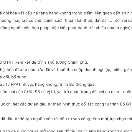
ã hội hóa kết cấu hạ tầng hàng không trọng điểm, liên quan đến an n
thương mại,
tạo cơ chế, chính sách thuận lợi (thuế,
đất đai,.
..) đối với
y động nguồn vốn hợp pháp, đặc biệt
phát hành trái phiếu doanh nghiệp
Bộ GTVT xem xét để trình Thủ tướng Chính phủ.
hội hóa đầu tư như: Ưu đãi về thuế thu nhập doanh nghiệp; miễn, giảm
a đổi, bổ sung.
u tư PPP lĩnh vực hàng không, trình Bộ thông qua.
n loại các CHK, SB có vị trí, vai trò quan trọng đối với an ninh - qu
ục chi tiết các dự án đầu tư theo hình thức đối tác công tư trình Bộ 
ã đầu tư để tạo nguồn vốn tái đầu tư vào công trình mới, lựa chọn th
 ô tô ga quốc nội và mở rộng sân đỗ t
à
u bay Cảng hàng không quốc t