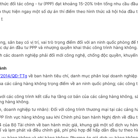
 thức đối tác công - tư (PPP) đạt khoảng 15-20% trên tổng nhu cầu đầ
h thực hiện ngay một số dự án thí điểm theo hình thức xã hội hóa đầu t
1.
ng, sân bay
có vị trí, vai trò trọng điểm đối với an ninh quốc phòng đ
ác dự án đầu tư PPP và nhượng quyền khai thác công trình hàng không.
ch các doanh nghiệp phải đổi mới công nghệ, chống độc quyền, khuyến 
hành
/2014/QĐ-TTg
về ban hành tiêu chí, danh mục phân loại doanh nghiệ
ủa các
cảng hàng không
trọng điểm về an ninh quốc phòng; các công t
với các công trình
kết cấu hạ tầng
cơ bản của các
cảng hàng không, s
ợng hàng không.
, doanh nghiệp tư nhân): Đối với công trình thương mại tại các
cảng h
PP lĩnh vực hàng không
sau khi Chính phủ ban hành Nghị định về đầu tư
 của Bộ Tài chính về ban hành mức giá, khung giá một số dịch vụ hà
tế và lạm phát và điều chỉnh giá, phí phù hợp để hấp dẫn đầu tư theo h
 dịch vụ hàng không và phi hàng không; Phương án giá dịch vụ hàng khô