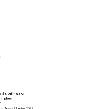
c
HĨA VIỆT NAM
ạnh phúc
-
24 tháng 12 năm 2014