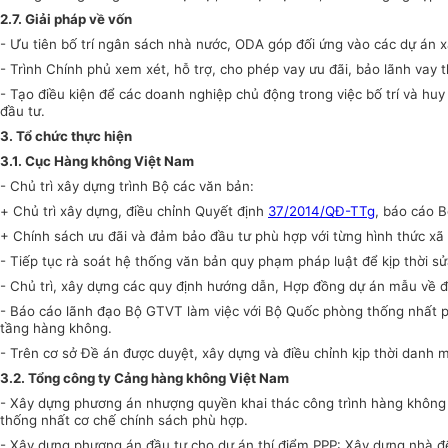
2.7. Giải pháp về vốn
-
Ưu tiên b
ố trí ngân sách nhà nước, ODA
góp đối ứng vào các dự án x
-
Trình
Chính phủ
xem xét,
hỗ trợ, cho phép vay ưu đãi,
bảo lãnh vay 
-
Tạo điều kiện để c
ác doanh nghiệp chủ động trong việc bố trí và hu
đầu tư.
3. Tổ chức thực hiện
3.1. Cục Hàng không Việt Nam
- Chủ trì xây dựng trình Bộ các văn bản:
+
Chủ trì xây dựng,
điều chỉnh Quyết định
37/2014/QĐ-TTg
, báo cáo 
+ Chính sách ưu đãi và đảm bảo đầu tư phù hợp với từng hình thức xã 
- Tiếp tục rà soát hệ thống văn bản quy phạm pháp luật để kịp thời sử
- Chủ trì, xây dựng
các quy định hướng dẫn, Hợp đồng dự án mẫu về đầ
- Báo cáo lãnh đạo Bộ GTVT làm việc với Bộ Quốc phòng thống nhất phâ
tầng hàng không.
- Trên cơ sở Đề án được duyệt, xây dựng và điều chỉnh kịp thời danh m
3.2. Tổng công ty Cảng hàng không Việt Nam
- Xây dựng phương án nhượng quyền khai thác công trình hàng không đ
thống nhất cơ chế chính sách phù hợp.
- Xây dựng phương án đầu tư cho dự án thí điểm PPP: X
ây dựng nhà để