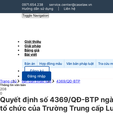
0971.654.238
service.center@caselaw.vn
Hướng dẫn sử dụng
|
Liên hệ
Toggle Navigation
Giới thiệu
Giải pháp
Bảng giá
Bài viết
Bản án
Hợp đồng mẫu
Văn bản pháp luật
Tra cứu 
Đăng ký
Đăng nhập
Trang chủ
Văn bản pháp luật
4369/QĐ-BTP
Thông tin văn bản
208
0
Quyết định số 4369/QĐ-BTP ngày
tổ chức của Trường Trung cấp L