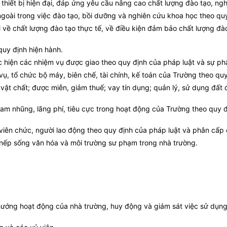
g thiết bị hiện đại, đáp ứng yêu cầu nâng cao chất lượng đào tạo, ng
 ngoài trong việc đào tạo, bồi dưỡng và nghiên cứu khoa học theo q
về chất lượng đào tạo thực tế, về điều kiện đảm bảo chất lượng đào 
quy định hiện hành.
c hiện các nhiệm vụ được giao theo quy định của pháp luật và sự p
 vụ, tổ chức bộ máy, biên chế, tài chính, kế toán của Trường theo q
ật chất; được miễn, giảm thuế; vay tín dụng; quản lý, sử dụng đất đa
 tham nhũng, lãng phí, tiêu cực trong hoạt động của Trường theo quy
 viên chức, người lao động theo quy định của pháp luật và phân cấp
 nếp sống văn hóa và môi trường sư phạm trong nhà trường.
 hướng hoạt động của nhà trường, huy động và giám sát việc sử dụn