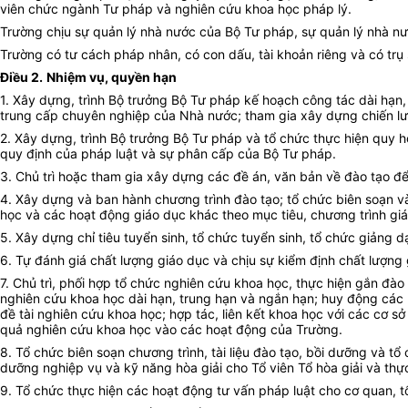
viên chức ngành Tư pháp và nghiên cứu khoa học pháp lý.
Trường chịu sự quản lý nhà nước của Bộ Tư pháp, sự quản lý nhà nư
Trường có tư cách pháp nhân, có con dấu, tài khoản riêng và có trụ
Điều 2.
Nhiệm vụ, quyền hạn
1. Xây dựng, trình Bộ trưởng Bộ Tư pháp kế hoạch công tác dài hạn,
trung cấp chuyên nghiệp của Nhà nước; tham gia xây dựng chiến lư
2. Xây dựng, trình Bộ trưởng Bộ Tư pháp và tổ chức thực hiện quy 
quy định của pháp luật và sự phân cấp của Bộ Tư pháp.
3. Chủ trì hoặc tham gia xây dựng các đề án, văn bản về đào tạo 
4. Xây dựng và ban hành chương trình đào tạo; tổ chức biên soạn và 
học và các hoạt động giáo dục khác theo mục tiêu, chương trình gi
5. Xây dựng chỉ tiêu tuyển sinh, tổ chức tuyển sinh, tổ chức giảng 
6. Tự đánh giá chất lượng giáo dục và chịu sự kiểm định chất lượn
7. Chủ trì, phối hợp tổ chức nghiên cứu khoa học, thực hiện gắn đà
nghiên cứu khoa học dài hạn, trung hạn và ngắn hạn; huy động các 
đề tài nghiên cứu khoa học; hợp tác, liên kết khoa học với các cơ 
quả nghiên cứu khoa học vào các hoạt động của Trường.
8. Tổ chức biên soạn chương trình, tài liệu đào tạo, bồi dưỡng và 
dưỡng nghiệp vụ và kỹ năng hòa giải cho Tổ viên Tổ hòa giải và thự
9. Tổ chức thực hiện các hoạt động tư vấn pháp luật cho cơ quan, t