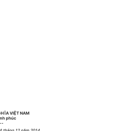
GHĨA VIỆT NAM
ạnh phúc
--
24 tháng 12 năm 2014