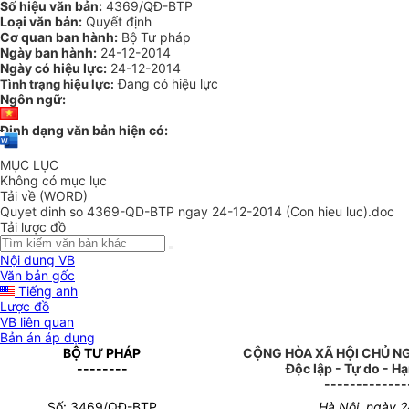
Số hiệu văn bản:
4369/QĐ-BTP
Loại văn bản:
Quyết định
Cơ quan ban hành:
Bộ Tư pháp
Ngày ban hành:
24-12-2014
Ngày có hiệu lực:
24-12-2014
Đang có hiệu lực
Tình trạng hiệu lực:
Ngôn ngữ:
Định dạng văn bản hiện có:
MỤC LỤC
Không có mục lục
Tải về (WORD)
Quyet dinh so 4369-QD-BTP ngay 24-12-2014 (Con hieu luc).doc
Tải lược đồ
Nội dung VB
Văn bản gốc
Tiếng anh
Lược đồ
VB liên quan
Bản án áp dụng
BỘ TƯ PHÁP
CỘNG HÒA XÃ HỘI CHỦ N
--------
Độc lập - Tự do - H
-------------
Số: 3469/QĐ-BTP
Hà Nội, ngày 