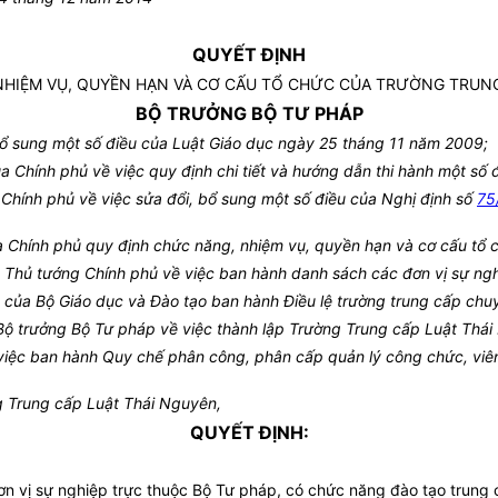
QUYẾT ĐỊNH
NHIỆM VỤ, QUYỀN HẠN VÀ CƠ CẤU TỔ CHỨC CỦA TRƯỜNG TRUNG
BỘ TRƯỞNG BỘ TƯ PHÁP
ổ sung một số điều của Luật Giáo dục ngày 25 tháng 11 năm 2009;
Chính phủ về việc quy định chi tiết và hướng dẫn thi hành một số đ
hính phủ về việc sửa đổi, bổ sung một số điều của Nghị định số
75
Chính phủ quy định chức năng, nhiệm vụ, quyền hạn và cơ cấu tổ 
hủ tướng Chính phủ về việc ban hành danh sách các đơn vị sự ngh
của Bộ Giáo dục và Đào tạo ban hành Điều lệ trường trung cấp chu
ộ trưởng Bộ Tư pháp về việc thành lập Trường Trung cấp Luật Thái
iệc ban hành Quy chế phân công, phân cấp quản lý công chức, viên
g Trung cấp Luật Thái Nguyên,
QUYẾT ĐỊNH:
đơn vị sự nghiệp trực thuộc Bộ Tư pháp, có chức năng đào tạo trung