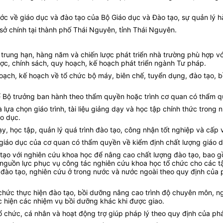
ớc về giáo dục và đào tạo của Bộ Giáo dục và Đào tạo, sự quản lý 
 sở chính tại thành phố Thái Nguyên, tỉnh Thái Nguyên.
 trung hạn, hàng năm và chiến lược phát triển nhà trường phù hợp vớ
ợc, chính sách, quy hoạch, kế hoạch phát triển ngành Tư pháp.
hoạch, kế hoạch về tổ chức bộ máy, biên chế, tuyển dụng, đào tạo, 
để Bộ trưởng ban hành theo thẩm quyền hoặc trình cơ quan có thẩm 
lựa chọn giáo trình, tài liệu giảng dạy và học tập chính thức trong
áo dục.
dạy, học tập, quản lý quá trình đào tạo, công nhận tốt nghiệp và cấp
g giáo dục của cơ quan có thẩm quyền về kiểm định chất lượng giáo 
o tạo với nghiên cứu khoa học để nâng cao chất lượng đào tạo, bao g
nguồn lực phục vụ công tác nghiên cứu khoa học tổ chức cho các tậ
sở đào tạo, nghiên cứu ở trong nước và nước ngoài theo quy định củ
tổ chức thực hiện đào tạo, bồi dưỡng nâng cao trình độ chuyên môn,
c hiện các nhiệm vụ bồi dưỡng khác khi được giao.
ổ chức, cá nhân và hoạt động trợ giúp pháp lý theo quy định của ph