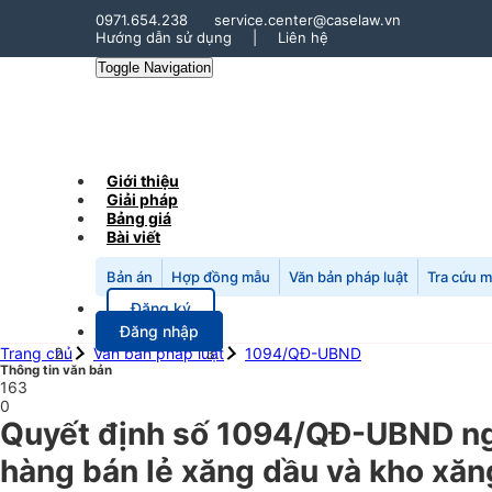
0971.654.238
service.center@caselaw.vn
Hướng dẫn sử dụng
|
Liên hệ
Toggle Navigation
Giới thiệu
Giải pháp
Bảng giá
Bài viết
Bản án
Hợp đồng mẫu
Văn bản pháp luật
Tra cứu 
Đăng ký
Đăng nhập
Trang chủ
Văn bản pháp luật
1094/QĐ-UBND
Thông tin văn bản
163
0
Quyết định số 1094/QĐ-UBND ngà
hàng bán lẻ xăng dầu và kho xăn