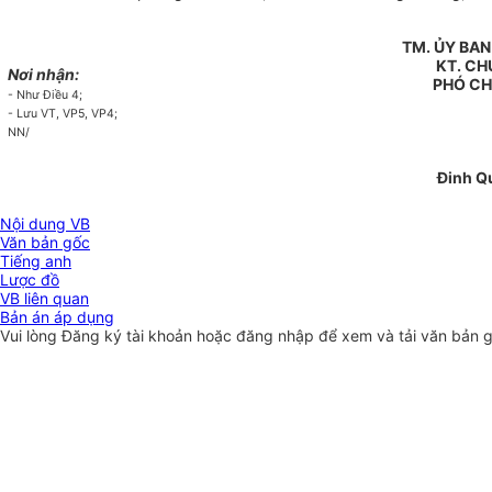
TM. ỦY BA
KT. CH
Nơi nhận:
PHÓ CH
- Như Điều 4;
- Lưu VT, VP5, VP4;
NN/
Đinh Qu
Nội dung VB
Văn bản gốc
Tiếng anh
Lược đồ
VB liên quan
Bản án áp dụng
Vui lòng
Đăng ký
tài khoản hoặc
đăng nhập
để xem và tải văn bản 