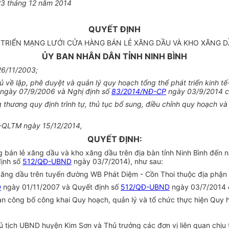
23 tháng 12 năm 2014
QUYẾT ĐỊNH
 TRIỂN MẠNG LƯỚI CỬA HÀNG BÁN LẺ XĂNG DẦU VÀ KHO XĂNG D
ỦY BAN NHÂN DÂN TỈNH NINH BÌNH
26/11/2003;
về lập, phê duyệt và quản lý quy hoạch tổng thể phát triển kinh tế
ngày 07/9/2006 và Nghị định số
83/2014/NĐ-CP
ngày 03/9/2014 củ
thương quy định trình tự, thủ tục
bổ sung
, điều chỉnh quy hoạch và
T-QLTM ngày 15/12/2014,
QUYẾT ĐỊNH:
 bán lẻ xăng dầu và kho xăng dầu trên địa bàn tỉnh Ninh Bình đến 
định số
512/QĐ-UBND
ngày 03/7/2014), như sau:
xăng dầu trên tuyến đường WB Phát Diệm - Cồn Thoi thuộc địa phận
D
ngày 01/11/2007 và Quyết định số
512/QĐ-UBND
ngày 03/7/2014 
uan công bố công khai Quy hoạch, quản lý và
tổ chức
thực hiện Quy 
ịch UBND huyện Kim Sơn và Thủ trưởng các đơn vị liên quan chịu tr