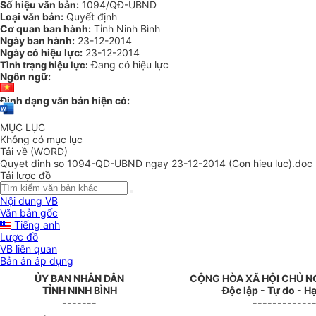
Số hiệu văn bản:
1094/QĐ-UBND
Loại văn bản:
Quyết định
Cơ quan ban hành:
Tỉnh Ninh Bình
Ngày ban hành:
23-12-2014
Ngày có hiệu lực:
23-12-2014
Đang có hiệu lực
Tình trạng hiệu lực:
Ngôn ngữ:
Định dạng văn bản hiện có:
MỤC LỤC
Không có mục lục
Tải về (WORD)
Quyet dinh so 1094-QD-UBND ngay 23-12-2014 (Con hieu luc).doc
Tải lược đồ
Nội dung VB
Văn bản gốc
Tiếng anh
Lược đồ
VB liên quan
Bản án áp dụng
ỦY BAN NHÂN DÂN
CỘNG HÒA XÃ HỘI CHỦ N
TỈNH NINH BÌNH
Độc lập - Tự do - 
-------
------------