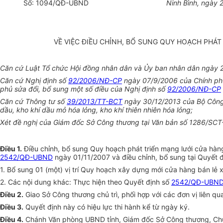
Số
: 1094
/QĐ-UBND
Ninh Bình, ngày 
VỀ VIỆC ĐIỀU CHỈNH, BỔ SUNG QUY HOẠCH PHÁT
Căn cứ Luật Tổ chức Hội đồng nhân dân và Ủy ban nhân dân ngày 
Căn cứ Nghị định số
92/2006/NĐ-CP
ngày 07/9/2006 của Chính phủ 
phủ sửa đổi, bổ sung một số điều của Nghị định số
92/2006/NĐ-CP
Căn cứ Thông tư số
39/2013/TT-BCT
ngày 30/12/2013 của Bộ Công 
dầu, kho khí dầu mỏ hóa lỏng, kho khí thiên nhiên hóa lỏng;
Xét đề nghị của Giám đốc Sở Công thương tại Văn bản số 1286/SC
Điều 1.
Điều chỉnh,
bổ sung
Quy hoạch phát
triển
mạng lưới cửa hàng
2542/QĐ-UBND
ngày 01/11/2007 và điều chỉnh,
bổ sung
tại Quyết 
1. Bổ sung
01 (một) vị trí Quy hoạch xây dựng mới cửa hàng bán lẻ 
2. Các nội dung khác: Thực hiện theo Quyết định số
2542/QĐ-UBN
Điều 2.
Giao Sở Công thương chủ trì, phối hợp với các đơn vị liên q
Điều 3.
Quyết định này có hiệu lực thi hành
kể từ
ngày ký.
Điều 4.
Chánh Văn phòng UBND tỉnh, Giám đốc Sở Công thương, Chủ t