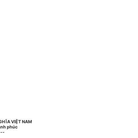
GHĨA VIỆT NAM
Hạnh phúc
---