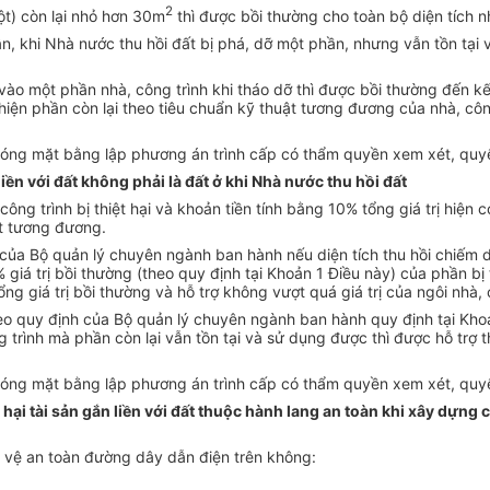
2
một) còn lại nhỏ hơn 30m
thì được bồi thường cho toàn bộ diện tích nh
nhân, khi Nhà nước thu hồi đất bị phá, dỡ một phần, nhưng vẫn tồn tạ
 vào một phần nhà, công trình khi tháo dỡ thì được bồi thường đến k
iện phần còn lại theo tiêu chuẩn kỹ thuật tương đương của nhà, công 
hóng mặt bằng lập phương án trình cấp có thẩm quyền xem xét, quyế
iền với đất không phải là đất ở khi Nhà nước thu hồi đất
công trình bị thiệt hại và khoản tiền tính bằng 10% tổng giá trị hiện
ật tương đương.
h của Bộ quản lý chuyên ngành ban hành nếu diện tích thu hồi chiếm 
 giá trị bồi thường (theo quy định tại Khoản 1 Điều này) của phần bị
ng giá trị bồi thường và hỗ trợ không vượt quá giá trị của ngôi nhà, 
heo quy định của Bộ quản lý chuyên ngành ban hành quy định tại Kho
g trình mà phần còn lại vẫn tồn tại và sử dụng được thì được hỗ trợ 
hóng mặt bằng lập phương án trình cấp có thẩm quyền xem xét, quyế
ệt hại tài sản gắn liền với đất thuộc hành lang an toàn khi xây dự
ảo vệ an toàn đường dây dẫn điện trên không: