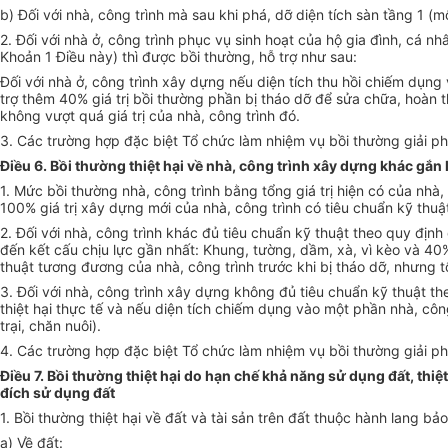
b) Đối với nhà, công trình mà sau khi phá, dỡ diện tích sàn tầng 1 (
2. Đối với nhà ở, công trình phục vụ sinh hoạt của hộ gia đình, cá 
Khoản 1 Điều này) thì được bồi thường, hỗ trợ như sau:
Đối với nhà ở, công trình xây dựng nếu diện tích thu hồi chiếm dụng
trợ thêm 40% giá trị bồi thường phần bị tháo dỡ để sửa chữa, hoàn th
không vượt quá giá trị của nhà, công trình đó.
3. Các trường hợp đặc biệt Tổ chức làm nhiệm vụ bồi thường giải p
Điều 6. Bồi thường thiệt hại về nhà, công trình xây dựng khác gắn l
1. Mức bồi thường nhà, công trình bằng tổng giá trị hiện có của nhà, 
100% giá trị xây dựng mới của nhà, công trình có tiêu chuẩn kỹ thu
2. Đối với nhà, công trình khác đủ tiêu chuẩn kỹ thuật theo quy địn
đến kết cấu chịu lực gần nhất: Khung, tường, dầm, xà, vì kèo và 40%
thuật tương đương của nhà, công trình trước khi bị tháo dỡ, nhưng tổ
3. Đối với nhà, công trình xây dựng không đủ tiêu chuẩn kỹ thuật t
thiệt hại thực tế và nếu diện tích chiếm dụng vào một phần nhà, côn
trại, chăn nuôi).
4. Các trường hợp đặc biệt Tổ chức làm nhiệm vụ bồi thường giải p
Điều 7. Bồi thường thiệt hại do hạn chế khả năng sử dụng đất, thi
đích sử dụng đất
1. Bồi thường thiệt hại về đất và tài sản trên đất thuộc hành lang b
a) Về đất: