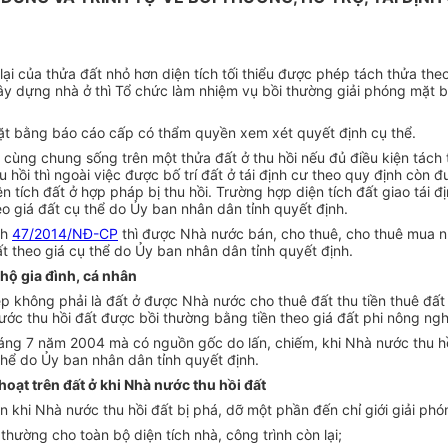
lại của thửa đất nhỏ hơn diện tích tối thiểu được phép tách thửa the
xây dựng nhà ở thì Tổ chức làm nhiệm vụ bồi thường giải phóng mặt
ặt bằng báo cáo cấp có thẩm quyền xem xét quyết định cụ thể.
 cùng chung sống trên một thửa đất ở thu hồi nếu đủ điều kiện tách 
hồi thì ngoài việc được bố trí đất ở tái định cư theo quy định còn đ
n tích đất ở hợp pháp bị thu hồi. Trường hợp diện tích đất giao tái đị
eo giá đất cụ thể do Ủy ban nhân dân tỉnh quyết định.
nh
47/2014/NĐ-CP
thì được Nhà nước bán, cho thuê, cho thuê mua nh
ất theo giá cụ thể do Ủy ban nhân dân tỉnh quyết định.
 hộ gia đình, cá nhân
p không phải là đất ở được Nhà nước cho thuê đất thu tiền thuê đất 
ước thu hồi đất được bồi thường bằng tiền theo giá đất phi nông ng
háng 7 năm 2004 mà có nguồn gốc do lấn, chiếm, khi Nhà nước thu h
thể do Ủy ban nhân dân tỉnh quyết định.
 hoạt trên đất ở khi Nhà nước thu hồi đất
nhân khi Nhà nước thu hồi đất bị phá, dỡ một phần đến chỉ giới giải 
 thường cho toàn bộ diện tích nhà, công trình còn lại;