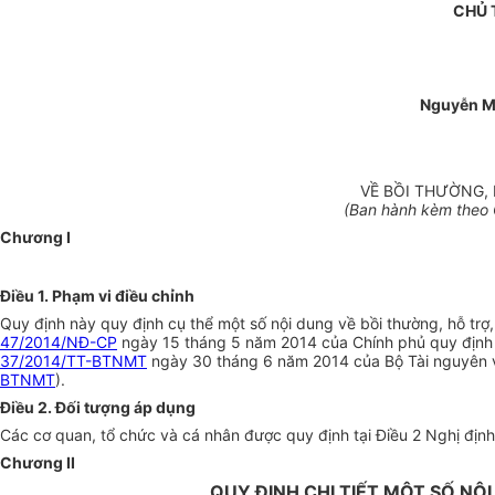
CHỦ 
Nguyễn M
VỀ BỒI THƯỜNG, 
(Ban hành kèm theo 
Chương I
Điều 1. Phạm vi điều chỉnh
Quy định này quy định cụ thể một số nội dung về bồi thường, hỗ trợ,
47/2014/NĐ-CP
ngày 15 tháng 5 năm 2014 của Chính phủ quy định về 
37/2014/TT-BTNMT
ngày 30 tháng 6 năm 2014 của Bộ Tài nguyên và m
BTNMT
).
Điều 2. Đối tượng áp dụng
Các cơ quan, tổ chức và cá nhân được quy định tại Điều 2 Nghị địn
Chương II
QUY ĐỊNH CHI TIẾT MỘT SỐ NỘI