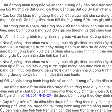
- Đất ở trong hành lang bảo vệ an toàn đường dây dẫn điện trên kh
giá bồi thường về đất cùng loại theo Bảng giá đất do Ủy ban nhân d
- Các loại đất khác trong cùng thửa với đất ở của một chủ sử dụng 
thực hiện một lần bằng tiền, mức bồi thường bằng 50% đơn giá bồi t
- Đất trồng cây lâu năm, đất rừng sản xuất trong hành lang bảo vệ 
tiền, mức bồi thường bằng 20% đơn giá bồi thường về đất cùng loại 
b) Về nhà ở, công trình trong hành lang bảo vệ an toàn đường dây d
- Nhà ở, công trình phục vụ sinh hoạt của hộ gia đình, cá nhân xây
đến 220KV xây dựng trước ngày thông báo thực hiện dự án công trình
mức bồi thường bằng 70% giá trị phần nhà ở, công trình tính trên d
đương do
Ủy ban
nhân dân tỉnh ban hành;
- Nhà ở, công trình phục vụ sinh hoạt của hộ gia đình, cá nhân xây
điện áp đến 220KV xây dựng trước ngày thông báo thực hiện dự án c
bằng tiền, mức bồi thường bằng 30% giá trị phần nhà ở, công trình 
tương đương do Ủy ban nhân dân tỉnh ban hành.
c) Đối với cây trong hành lang bảo vệ an toàn đường dây dẫn điện t
- Cây trồng trên đất đủ điều kiện được bồi thường theo quy định tại
điện nếu phải chặt bỏ và cấm trồng mới theo quy định tại Khoản 3, 
là Nghị định số
14/2014/NĐ-CP
) thì được bồi thường theo Quy định 
- Cây trồng trên đất đủ điều kiện được bồi thường theo quy định tại
không phải chặt bỏ, được tồn tại trong hành lang nhưng hàng năm p
Ủy ban nhân dân tỉnh tính trên diện tích đất nằm trong hành lang bả