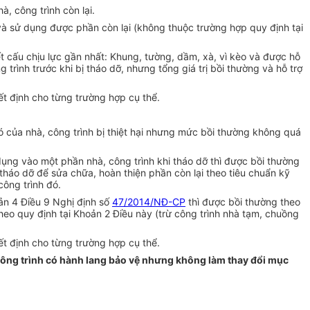
à, công trình còn lại.
i và sử dụng được phần còn lại (không thuộc trường hợp quy định tại
ết cấu chịu lực gần nhất: Khung, tường, dầm, xà, vì kèo và được hỗ
trình trước khi bị tháo dỡ, nhưng tổng giá trị bồi thường và hỗ trợ
t định cho từng trường hợp cụ thể.
 có của nhà, công trình bị thiệt hại nhưng mức bồi thường không quá
dụng vào một phần nhà, công trình khi tháo dỡ thì được bồi thường
 tháo dỡ để sửa chữa, hoàn thiện phần còn lại theo tiêu chuẩn kỹ
công trình đó.
ản 4 Điều 9 Nghị định số
47/2014/NĐ-CP
thì được bồi thường theo
theo quy định tại Khoản 2 Điều này (trừ công trình nhà tạm, chuồng
t định cho từng trường hợp cụ thể.
ng công trình có hành lang bảo vệ nhưng không làm thay đổi mục