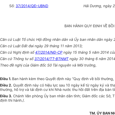
Số:
37/2014/QĐ-UBND
Hải Dương, ngày 2
BAN HÀNH QUY ĐỊNH VỀ BỒI
Căn cứ Luật Tổ chức Hội đồng nhân dân và Ủy ban nhân dân ngày 
Căn cứ Luật Đất đai ngày 29 tháng 11 năm 2013;
Căn cứ Nghị định số
47/2014/NĐ-CP
ngày 15 tháng 5 năm 2014 của C
Căn cứ Thông tư số
37/2014/TT-BTNMT
ngày 30 tháng 6 năm 2014 củ
Theo đề nghị của Giám đốc Sở Tài nguyên và Môi trường,
Điều 1
.
Ban hành kèm theo Quyết định này “Quy định về bồi thường, hỗ
Điều 2
.
Quyết định này có hiệu lực sau 10 ngày kể từ ngày ký và th
thường, hỗ trợ và tái định cư khi Nhà nước thu hồi đất trên địa bàn 
Điều 3
.
Chánh Văn phòng Ủy ban nhân dân tỉnh; Giám đốc các Sở, Thủ
định thi hành./.
TM. ỦY BAN N