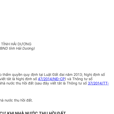
N TỈNH HẢI DƯƠNG
BND tỉnh Hải Dương)
heo thẩm quyền quy định tại Luật Đất đai năm 2013; Nghị định số
iết tắt là Nghị định số
47/2014/NĐ-CP
) và Thông tư số
hà nước thu hồi đất (sau đây viết tắt là Thông tư số
37/2014/TT-
hà nước thu hồi đất.
H CƯ KHI NHÀ NƯỚC THU HỒI ĐẤT