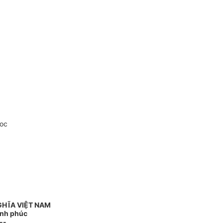
doc
GHĨA VIỆT NAM
ạnh phúc
--