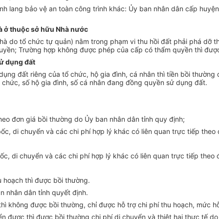
c hành lang bảo vệ an toàn công trình khác: Ủy ban nhân dân cấp huy
hà ở thuộc sở hữu Nhà nước
 do tổ chức tự quản) nằm trong phạm vi thu hồi đất phải phá dỡ thì
quyền; Trường hợp không được phép của cấp có thẩm quyền thì được
sử dụng đất
dụng đất riêng của tổ chức, hộ gia đình, cá nhân thì tiền bồi thườn
ổ chức, số hộ gia đình, số cá nhân đang đồng quyền sử dụng đất.
eo đơn giá bồi thường do Ủy ban nhân dân tỉnh quy định;
ốc, di chuyển và các chi phí hợp lý khác có liên quan trực tiếp theo
c, di chuyển và các chi phí hợp lý khác có liên quan trực tiếp theo
u hoạch thì được bồi thường.
n nhân dân tỉnh quyết định.
ch thì không được bồi thường, chỉ được hỗ trợ chi phí thu hoạch, mức 
ển được thì được bồi thường chi phí di chuyển và thiệt hại thực tế d