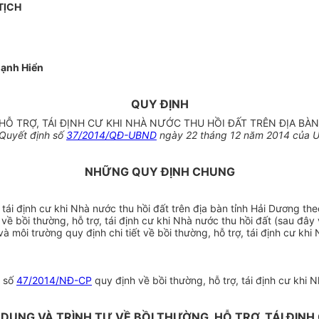
TỊCH
ạnh Hiển
QUY ĐỊNH
HỖ TRỢ, TÁI ĐỊNH CƯ KHI NHÀ NƯỚC THU HỒI ĐẤT TRÊN ĐỊA BÀ
Quyết định số
37/2014/QĐ-UBND
ngày 22 tháng 12 năm 2014 của U
NHỮNG QUY ĐỊNH CHUNG
 tái định cư khi Nhà nước thu hồi đất trên địa bàn tỉnh Hải Dương t
bồi thường, hỗ trợ, tái định cư khi Nhà nước thu hồi đất (sau đây v
ôi trường quy định chi tiết về bồi thường, hỗ trợ, tái định cư khi N
h số
47/2014/NĐ-CP
quy định về bồi thường, hỗ trợ, tái định cư khi N
 DUNG VÀ TRÌNH TỰ VỀ BỒI THƯỜNG, HỖ TRỢ, TÁI ĐỊN