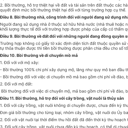
2. Bồi thường, hỗ trợ thiệt hại về đất và tài sản trên đất thuộc cá
quyết định mức bồi thường thiệt hại đối với từng trường hợp cụ thể.
Điều 8. Bồi thường nhà, công trình đối với người đang sử dụng n
Người đang sử dụng nhà ở thuộc sở hữu Nhà nước (nhà thuê hoặc nhà
khối lượng thực tế đối với trường hợp được phép của cấp có thẩm 
Điều 9. Bồi thường về đất đối với những người đang đồng quyền 
Trường hợp không có giấy tờ xác định diện tích đất thuộc quyền sử 
tự thỏa thuận được thì tiền bồi thường được phân chia đều cho số t
Điều 10. Bồi thường về di chuyển mồ mả
1. Đối với với mộ xây:
- Bồi thường 100% chi phí xây dựng mộ, lăng như quy mô ban đầu th
- Bồi thường đối với việc di chuyển mồ mả bao gồm chi phí về đào, b
2. Đối với mộ đất:
Bồi thường đối với việc di chuyển mộ, mả bao gồm chi phí về đào, bố
Điều 11. Bồi thường, hỗ trợ đối với cây trồng, vật nuôi là thủy sản
1. Đối với cây trồng, vật nuôi không di chuyển được, chưa đến kỳ th
Đơn giá bồi thường cho từng loại, nhóm cây trồng, vật nuôi do Ủy ba
2. Đối với vật nuôi tại thời điểm thu hồi đất đã đến thời kỳ thu hoạ
3. Đối với cây trồng, vật nuôi chưa đến kỳ thu hoạch, có thể di chuy