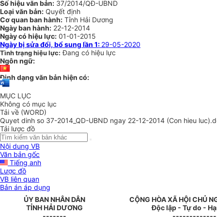
Số hiệu văn bản:
37/2014/QĐ-UBND
Loại văn bản:
Quyết định
Cơ quan ban hành:
Tỉnh Hải Dương
Ngày ban hành:
22-12-2014
Ngày có hiệu lực:
01-01-2015
Ngày bị sửa đổi, bổ sung lần 1:
29-05-2020
Đang có hiệu lực
Tình trạng hiệu lực:
Ngôn ngữ:
Định dạng văn bản hiện có:
MỤC LỤC
Không có mục lục
Tải về (WORD)
Quyet dinh so 37-2014_QD-UBND ngay 22-12-2014 (Con hieu luc).
Tải lược đồ
Nội dung VB
Văn bản gốc
Tiếng anh
Lược đồ
VB liên quan
Bản án áp dụng
ỦY BAN NHÂN DÂN
CỘNG HÒA XÃ HỘI CHỦ N
TỈNH HẢI DƯƠNG
Độc lập - Tự do - H
-------
-------------