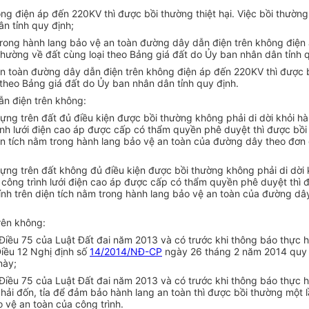
ông điện áp đến 220KV thì được bồi thường thiệt hại. Việc bồi thườ
ân tỉnh quy định;
trong hành lang bảo vệ an toàn đường dây dẫn điện trên không điện 
hường về đất cùng loại theo Bảng giá đất do Ủy ban nhân dân tỉnh q
an toàn đường dây dẫn điện trên không điện áp đến 220KV thì được b
theo Bảng giá đất do Ủy ban nhân dân tỉnh quy định.
ẫn điện trên không:
 dựng trên đất đủ điều kiện được bồi thường không phải di dời khỏi
 lưới điện cao áp được cấp có thẩm quyền phê duyệt thì được bồi th
iện tích nằm trong hành lang bảo vệ an toàn của đường dây theo đơn 
 dựng trên đất không đủ điều kiện được bồi thường không phải di dờ
ông trình lưới điện cao áp được cấp có thẩm quyền phê duyệt thì đư
tính trên diện tích nằm trong hành lang bảo vệ an toàn của đường dâ
rên không:
 Điều 75 của Luật Đất đai năm 2013 và có trước khi thông báo thực hi
Điều 12 Nghị định số
14/2014/NĐ-CP
ngày 26 tháng 2 năm 2014 quy địn
này;
 Điều 75 của Luật Đất đai năm 2013 và có trước khi thông báo thực hi
hải đốn, tỉa để đảm bảo hành lang an toàn thì được bồi thường một 
o vệ an toàn của công trình.