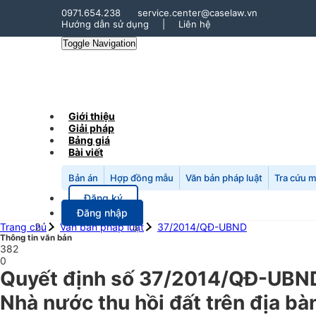
0971.654.238
service.center@caselaw.vn
Hướng dẫn sử dụng
|
Liên hệ
Toggle Navigation
Giới thiệu
Giải pháp
Bảng giá
Bài viết
Bản án
Hợp đồng mẫu
Văn bản pháp luật
Tra cứu 
Đăng ký
Đăng nhập
Trang chủ
Văn bản pháp luật
37/2014/QĐ-UBND
Thông tin văn bản
382
0
Quyết định số 37/2014/QĐ-UBND n
Nhà nước thu hồi đất trên địa bà