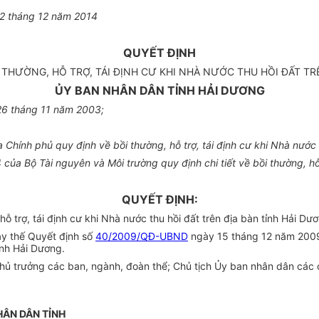
2 tháng 12 năm 2014
QUYẾT ĐỊNH
 THƯỜNG, HỖ TRỢ, TÁI ĐỊNH CƯ KHI NHÀ NƯỚC THU HỒI ĐẤT TR
ỦY BAN NHÂN DÂN TỈNH HẢI DƯƠNG
26 tháng 11 năm 2003;
hính phủ quy định về bồi thường, hỗ trợ, tái định cư khi Nhà nước t
a Bộ Tài nguyên và Môi trường quy định chi tiết về bồi thường, hỗ t
QUYẾT ĐỊNH:
 trợ, tái định cư khi Nhà nước thu hồi đất trên địa bàn tỉnh Hải Dươ
ay thế Quyết định số
40/2009/QĐ-UBND
ngày 15 tháng 12 năm 2009
tỉnh Hải Dương.
 trưởng các ban, ngành, đoàn thể; Chủ tịch Ủy ban nhân dân các cấ
HÂN DÂN TỈNH