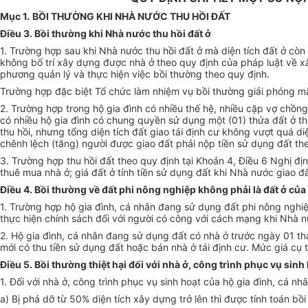
Mục 1.
BỒI THƯỜNG KHI NHÀ NƯỚC THU HỒI ĐẤT
Điều 3. Bồi thường khi Nhà nước thu hồi đất ở
1. Trường hợp sau khi Nhà nước thu hồi đất ở mà diện tích đất ở còn 
không bố trí xây dựng được nhà ở theo quy định của pháp luật về 
phương quản lý và thực hiện việc bồi thường theo quy định.
Trường hợp đặc biệt Tổ chức làm nhiệm vụ bồi thường giải phóng m
2. Trường hợp trong hộ gia đình có nhiều thế hệ, nhiều cặp vợ chồng
có nhiều hộ gia đình có chung quyền sử dụng một (01) thửa đất ở thu 
thu hồi, nhưng tổng diện tích đất giao tái định cư không vượt quá diệ
chênh lệch (tăng) người được giao đất phải nộp tiền sử dụng đất th
3. Trường hợp thu hồi đất theo quy định tại Khoản 4, Điều 6 Nghị đị
thuê mua nhà ở; giá đất ở tính tiền sử dụng đất khi Nhà nước giao đ
Điều 4. Bồi thường về đất phi nông nghiệp không phải là đất ở của
1. Trường hợp hộ gia đình, cá nhân đang sử dụng đất phi nông nghiệ
thực hiện chính sách đối với người có công với cách mạng khi Nhà n
2. Hộ gia đình, cá nhân đang sử dụng đất có nhà ở trước ngày 01 t
mới có thu tiền sử dụng đất hoặc bán nhà ở tái định cư. Mức giá cụ 
Điều 5. Bồi thường thiệt hại đối với nhà ở, công trình phục vụ sinh
1. Đối với nhà ở, công trình phục vụ sinh hoạt của hộ gia đình, cá 
a) Bị phá dỡ từ 50% diện tích xây dựng trở lên thì được tính toán bồi