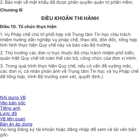
2. Bảo mật về mật khẩu đã được phân quyền quản trị phần mềm.
Chương III
ĐIỀU KHOẢN THI HÀNH
Điều 10. Tổ chức thực hiện
1. Vụ Pháp chế chủ trì phối hợp với Trung tâm Tin học chịu trách
nhiệm hướng dẫn nghiệp vụ pháp chế, theo dõi, đôn đốc, tổng hợp
tình hình thực hiện Quy chế này và báo cáo Bộ trưởng.
2. Thủ trưởng các đơn vị trực thuộc Bộ chịu trách nhiệm phổ biến,
quán triệt Quy chế tới toàn thể cán bộ, công chức của đơn vị mình.
3. Trong quá trình thực hiện Quy chế, nếu có vấn đề vướng mắc,
các đơn vị, cá nhân phản ánh về Trung tâm Tin học và Vụ Pháp chế
để tổng hợp, trình Bộ trưởng xem xét, quyết định./.
Nội dung VB
Văn bản gốc
Tiếng anh
Lược đồ
VB liên quan
Bản án áp dụng
Vui lòng
Đăng ký
tài khoản hoặc
đăng nhập
để xem và tải văn bản
gốc.