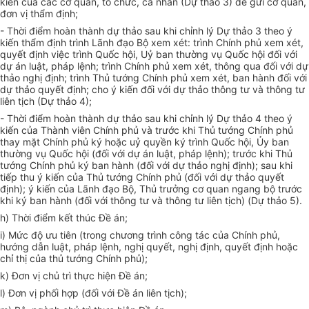
kiến của các cơ quan, tổ chức, cá nhân (Dự thảo 3) để gửi cơ quan,
đơn vị thẩm định;
- Thời điểm hoàn thành dự thảo sau khi chỉnh lý Dự thảo 3 theo ý
kiến thẩm định trình Lãnh đạo Bộ xem xét: trình Chính phủ xem xét,
quyết định việc trình Quốc hội, Uỷ ban thường vụ Quốc hội đối với
dự án luật, pháp lệnh; trình Chính phủ xem xét, thông qua đối với dự
thảo nghị định; trình Thủ tướng Chính phủ xem xét, ban hành đối với
dự thảo quyết định; cho ý kiến đối với dự thảo thông tư và thông tư
liên tịch (Dự thảo 4);
- Thời điểm hoàn thành dự thảo sau khi chỉnh lý Dự thảo 4 theo ý
kiến của Thành viên Chính phủ và trước khi Thủ tướng Chính phủ
thay mặt Chính phủ ký hoặc uỷ quyền ký trình Quốc hội, Ủy ban
thường vụ Quốc hội (đối với dự án luật, pháp lệnh); trước khi Thủ
tướng Chính phủ ký ban hành (đối với dự thảo nghị định); sau khi
tiếp thu ý kiến của Thủ tướng Chính phủ (đối với dự thảo quyết
định); ý kiến của Lãnh đạo Bộ, Thủ trưởng cơ quan ngang bộ trước
khi ký ban hành (đối với thông tư và thông tư liên tịch) (Dự thảo 5).
h) Thời điểm kết thúc Đề án;
i) Mức độ ưu tiên (trong chương trình công tác của Chính phủ,
hướng dẫn luật, pháp lệnh, nghị quyết, nghị định, quyết định hoặc
chỉ thị của thủ tướng Chính phủ);
k) Đơn vị chủ trì thực hiện Đề án;
l) Đơn vị phối hợp (đối với Đề án liên tịch);