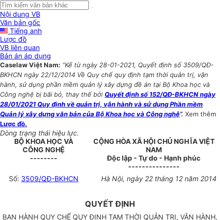
Nội dung VB
Văn bản gốc
Tiếng anh
Lược đồ
VB liên quan
Bản án áp dụng
Caselaw Việt Nam:
“Kể từ ngày 28-01-2021, Quyết định số 3509/QĐ-
BKHCN ngày 22/12/2014 Về Quy chế quy định tạm thời quản trị, vận
hành, sử dụng phần mềm quản lý xây dựng đề án tại Bộ Khoa học và
Công nghệ bị bãi bỏ, thay thế bởi
Quyết định số 152/QĐ-BKHCN ngày
28/01/2021 Quy định về quản trị, vận hành và sử dụng Phần mềm
Quản lý xây dựng văn bản của Bộ Khoa học và Công nghệ
”.
Xem thêm
Lược đồ.
Dòng trạng thái hiệu lực.
BỘ KHOA HỌC VÀ
CỘNG HÒA XÃ HỘI CHỦ NGHĨA VIỆT
CÔNG NGHỆ
NAM
--------
Độc lập - Tự do - Hạnh phúc
---------------
Số:
3509/QĐ-BKHCN
Hà Nội, ngày 22 tháng 12 năm 2014
QUYẾT ĐỊNH
BAN HÀNH QUY CHẾ QUY ĐỊNH TẠM THỜI QUẢN TRỊ, VẬN HÀNH,