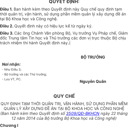
QUYẾT ĐỊNH:
Điều 1.
Ban hành kèm theo Quyết định này Quy chế quy định tạm
thời quản trị, vận hành, sử dụng phần mềm quản lý xây dựng đề án
tại Bộ Khoa học và Công nghệ.
Điều 2.
Quyết định này có hiệu lực kể từ ngày ký.
Điều 3.
Các ông Chánh Văn phòng Bộ, Vụ trưởng Vụ Pháp chế, Giám
đốc Trung tâm Tin học và Thủ trưởng các đơn vị trực thuộc Bộ chịu
trách nhiệm thi hành Quyết định này./.
BỘ TRƯỞNG
Nơi nhận:
- Như Điều 3;
- Bộ trưởng và các Thứ trưởng;
- Lưu VT, PC.
Nguyễn Quân
QUY CHẾ
QUY ĐỊNH TẠM THỜI QUẢN TRỊ, VẬN HÀNH, SỬ DỤNG PHẦN MỀM
QUẢN LÝ XÂY DỰNG ĐỀ ÁN TẠI BỘ KHOA HỌC VÀ CÔNG NGHỆ
(Ban hành kèm theo Quyết định số
3509/QĐ-BKHCN
ngày 22 tháng
12 năm 2014 của Bộ trưởng Bộ Khoa học và Công nghệ)
Chương
I