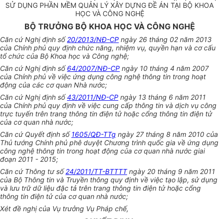
SỬ DỤNG PHẦN MỀM QUẢN LÝ XÂY DỰNG ĐỀ ÁN TẠI BỘ KHOA
HỌC VÀ CÔNG NGHỆ
BỘ TRƯỞNG BỘ KHOA HỌC VÀ CÔNG NGHỆ
Căn cứ Nghị định số
20/2013/NĐ-CP
ngày 26 tháng 02 năm 2013
của Chính phủ quy định chức năng, nhiệm vụ, quyền hạn và cơ cấu
tổ chức của Bộ Khoa học và Công nghệ;
Căn cứ Nghị định số
64/2007/NĐ-CP
ngày 10 tháng 4 năm 2007
của Chính phủ về việc ứng dụng công nghệ thông tin trong hoạt
động của các cơ quan Nhà nước;
Căn cứ Nghị định số
43/2011/NĐ-CP
ngày 13 tháng 6 năm 2011
của Chính phủ quy định về việc cung cấp thông tin và dịch vụ công
trực tuyến trên trang thông tin điện tử hoặc cổng thông tin điện tử
của cơ quan nhà nước;
Căn cứ Quyết định số
1605/QĐ-TTg
ngày 27 tháng 8 năm 2010 của
Thủ tướng Chính phủ phê duyệt Chương trình quốc gia về ứng dụng
công nghệ thông tin trong hoạt động của cơ quan nhà nước giai
đoạn 2011 - 2015;
Căn cứ Thông tư số
24/2011/TT-BTTTT
ngày 20 tháng 9 năm 2011
của Bộ Thông tin và Truyền thông quy định về việc tạo lập, sử dụng
và lưu trữ dữ liệu đặc tả trên trang thông tin điện tử hoặc cổng
thông tin điện tử của cơ quan nhà nước;
Xét đề nghị của Vụ trưởng Vụ Pháp chế,