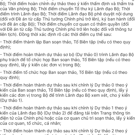
Bộ; Thời điểm hoàn chỉnh dự thảo theo ý kiến thẩm định và thẩm tra
của Văn phòng Bộ; Thời điểm chuyển Tổ thư ký Lãnh đạo Bộ; Thời
điểm trình Lãnh đạo Bộ; Thời điểm Lãnh đạo Bộ phê duyệt nội dung
(đối với Đề án từ cấp Thủ tướng Chính phủ trở lên), ký ban hành (đối
với đề án cấp Bộ); Thời điểm chuyển cơ quan có thẩm quyền (đối
với Đề án từ cấp Thủ tướng Chính phủ trở lên hoặc đối với thông tư
liên tịch). Đồng thời xác định rõ các thời điểm cụ thể sau:
- Thời điểm thành lập Ban soạn thảo, Tổ Biên tập (nếu có theo quy
định);
- Thời điểm hoàn thành dự thảo sơ bộ (Dự thảo 0) trình Lãnh đạo Bộ
phụ trách để tổ chức họp Ban soạn thảo, Tổ Biên tập (nếu có theo
quy định), lấy ý kiến các đơn vị trong Bộ;
- Thời điểm tổ chức họp Ban soạn thảo, Tổ Biên tập (nếu có theo
quy định);
- Thời điểm hoàn thành dự thảo sau khi chỉnh lý Dự thảo 0 theo ý
kiến của Ban soạn thảo, Tổ Biên tập (nếu có theo quy định), lấy ý
kiến các đơn vị trong Bộ để trình Lãnh đạo Bộ xem xét, cho ý kiến
(Dự thảo 1).
- Thời điểm hoàn thành dự thảo sau khi chỉnh lý Dự thảo 1 theo ý
kiến của Lãnh đạo Bộ (Dự thảo 2) để đăng tải trên Trang thông tin
điện tử của Chính phủ hoặc của cơ quan chủ trì soạn thảo, lấy ý kiến
của cơ quan, tổ chức, cá nhân;
- Thời điểm hoàn thành dự thảo sau khi chỉnh lý Dự thảo 2 theo ý