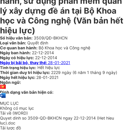
hành, sử dụng phần mềm quản
lý xây dựng đề án tại Bộ Khoa
học và Công nghệ
(Văn bản hết
hiệu lực)
Số hiệu văn bản:
3509/QĐ-BKHCN
Loại văn bản:
Quyết định
Cơ quan ban hành:
Bộ Khoa học và Công nghệ
Ngày ban hành:
22-12-2014
Ngày có hiệu lực:
22-12-2014
Ngày bị bãi bỏ, thay thế:
28-01-2021
Hết hiệu lực
Tình trạng hiệu lực:
Thời gian duy trì hiệu lực:
2229 ngày
(
6 năm
1 tháng
9 ngày
)
Ngày hết hiệu lực:
28-01-2021
Ngôn ngữ:
Định dạng văn bản hiện có:
MỤC LỤC
Không có mục lục
Tải về (WORD)
Quyet dinh so 3509-QD-BKHCN ngay 22-12-2014 (Het hieu
luc).doc
Tải lược đồ