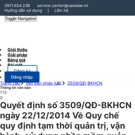
0971.654.238
service.center@caselaw.vn
Hướng dẫn sử dụng
|
Liên hệ
Toggle Navigation
Giới thiệu
Giải pháp
Bảng giá
Bài viết
Đăng ký
Đăng nhập
Trang chủ
Văn bản pháp luật
3509/QĐ-BKHCN
Thông tin văn bản
115
0
Quyết định số 3509/QĐ-BKHCN
ngày 22/12/2014 Về Quy chế
quy định tạm thời quản trị, vận