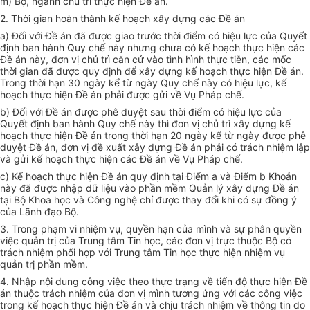
m) Bộ, ngành chủ trì thực hiện Đề án.
2. Thời gian hoàn thành kế hoạch xây dựng các Đề án
a) Đối với Đề án đã được giao trước thời điểm có hiệu lực của Quyết
định ban hành Quy chế này nhưng chưa có kế hoạch thực hiện các
Đề án này, đơn vị chủ trì căn cứ vào tình hình thực tiễn, các mốc
thời gian đã được quy định để xây dựng kế hoạch thực hiện Đề án.
Trong thời hạn 30 ngày kể từ ngày Quy chế này có hiệu lực, kế
hoạch thực hiện Đề án phải được gửi về Vụ Pháp chế.
b) Đối với Đề án được phê duyệt sau thời điểm có hiệu lực của
Quyết định ban hành Quy chế này thì đơn vị chủ trì xây dựng kế
hoạch thực hiện Đề án trong thời hạn 20 ngày kể từ ngày được phê
duyệt Đề án, đơn vị đề xuất xây dựng Đề án phải có trách nhiệm lập
và gửi kế hoạch thực hiện các Đề án về Vụ Pháp chế.
c) Kế hoạch thực hiện Đề án quy định tại Điểm a và Điểm b Khoản
này đã được nhập dữ liệu vào phần mềm Quản lý xây dựng Đề án
tại Bộ Khoa học và Công nghệ chỉ được thay đổi khi có sự đồng ý
của Lãnh đạo Bộ.
3. Trong phạm vi nhiệm vụ, quyền hạn của mình và sự phân quyền
việc quản trị của Trung tâm Tin học, các đơn vị trực thuộc Bộ có
trách nhiệm phối hợp với Trung tâm Tin học thực hiện nhiệm vụ
quản trị phần mềm.
4. Nhập nội dung công việc theo thực trạng về tiến độ thực hiện Đề
án thuộc trách nhiệm của đơn vị mình tương ứng với các công việc
trong kế hoạch thực hiện Đề án và chịu trách nhiệm về thông tin do