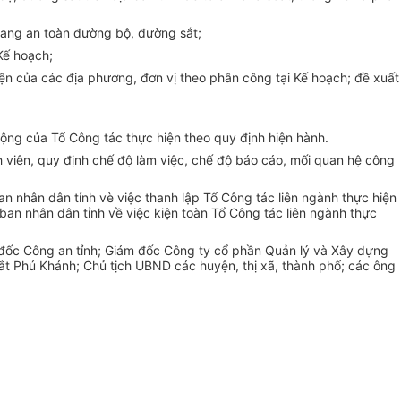
lang an toàn đường bộ, đường sắt;
K
ế
hoạch;
 hiện của các địa phương, đơn vị theo phân công tại Kế hoạch; đề xuất
động của T
ổ
Công tác thực hiện theo quy định hiện hành.
h viên, quy định ch
ế
độ l
à
m vi
ệ
c, chế đ
ộ
b
á
o cáo, mối quan hệ công
an nhân dân t
ỉ
nh v
è
việc thanh lập Tổ Công tác li
ê
n ngành thực hiện
ban nhân dân tỉnh về việc kiện toàn Tổ Công tác liên
n
g
ành thực
đốc Công
an tỉnh; Gi
á
m đốc Công t
y
cổ phần Quản lý v
à
Xây dựng
ắ
t Phú Khánh; Ch
ủ tịch UBND các huyện,
thị xã, th
à
nh phố; các ông