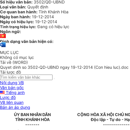
Số hiệu văn bản:
3502/QĐ-UBND
Loại văn bản:
Quyết định
Cơ quan ban hành:
Tỉnh Khánh Hòa
Ngày ban hành:
19-12-2014
Ngày có hiệu lực:
19-12-2014
Đang có hiệu lực
Tình trạng hiệu lực:
Ngôn ngữ:
Định dạng văn bản hiện có:
MỤC LỤC
Không có mục lục
Tải về (WORD)
Quyet dinh so 3502-QD-UBND ngay 19-12-2014 (Con hieu luc).doc
Tải lược đồ
Nội dung VB
Văn bản gốc
Tiếng anh
Lược đồ
VB liên quan
Bản án áp dụng
ỦY BAN NHÂN
DÂN
CỘNG HÒA XÃ HỘI CHỦ N
TỈNH
KHÁNH HÒA
Độc lập - Tự do - H
-------
-------------