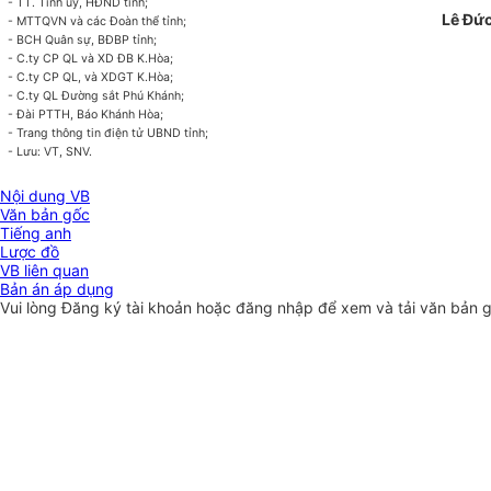
- TT. T
ỉ
nh ủy, HĐND t
ỉnh;
Lê Đức
- MTTQVN và các Đoàn th
ể
t
ỉ
nh;
- BCH Quân sự, BĐBP t
ỉ
nh;
- C.ty CP QL và XD ĐB K.Hòa;
- C
.
ty CP Q
L
, và XDGT K.Hòa;
- C
.
ty QL Đường sắt Phú Khánh;
- Đ
ài
PTTH, Báo Khánh Hòa;
- Trang thôn
g
tin điện t
ử
UBND tỉnh;
- Lưu: VT, SNV.
Nội dung VB
Văn bản gốc
Tiếng anh
Lược đồ
VB liên quan
Bản án áp dụng
Vui lòng
Đăng ký
tài khoản hoặc
đăng nhập
để xem và tải văn bản 