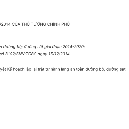
/2014 C
Ủ
A TH
Ủ
TƯ
Ớ
NG CHÍNH PH
Ủ
oàn đường bộ; đường sắt giai đoạn 2014-2020;
 số
3102/
SNV-TCBC ngày
15
/12/2014,
yệt K
ế
hoạch
l
ập lại tr
ậ
t tự hành lang an toàn đường bộ,
đ
ường s
ắ
t