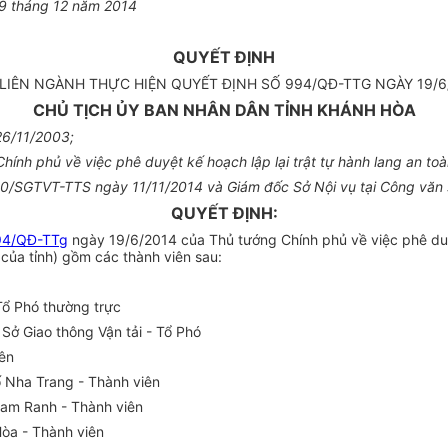
9
tháng
12
năm
2014
QUYẾT ĐỊNH
LIÊN NGÀNH TH
Ự
C HI
Ệ
N QUY
Ế
T Đ
Ị
NH S
Ố
994/QĐ-TTG NGÀY 19/6
CHỦ TỊCH ỦY BAN NHÂN DÂN TỈNH KHÁNH HÒA
26/11/2003;
hính phủ về việc ph
ê
duyệt kế hoạch lập lại tr
ậ
t tự hành lang an t
0/SGTVT-TTS ngày 11/11/2014 v
à
Giám đốc S
ở
Nội vụ tại Công văn
QUYẾT ĐỊNH:
94/QĐ-TTg
ngày 19/6/2014 của Thủ tướng Chính phủ v
ề
việc phê du
 của tỉnh) gồm các thành viên sau:
 Tổ Phó thường trực
Sở Giao thông Vận tải - T
ổ
Phó
ên
 Nha Trang - Thành viên
am Ranh - Thành viên
Hòa - Thành viên