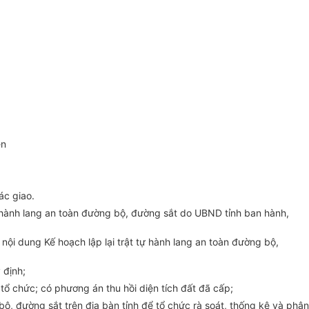
ên
ác giao.
ự hành
l
ang an to
à
n đường bộ, đường sắt do UBND tỉnh ban hành,
à nội dung K
ế
hoạch lập lại trật
t
ự hành lang an to
à
n đường bộ,
y
định;
t
ổ
chức; có phương án thu hồi diện tích đất đã cấp;
ộ, đường sắt trên địa bàn tỉnh đ
ể
tổ chức rà soát, thống kê và phân