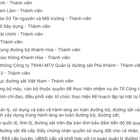
nh - Th
à
nh viên
am Lâm - Thành viên
ai S
ở
Tài ngu
y
ên và Môi trường - Thành viên
ở
Xây dựng - Thành viên
ài chính - Thành viên
 Thành viên
 dựng đường bộ Khánh Hoà - Thành viên
iao thông K
há
nh Hòa - Thành viên
ao thông Công ty TNHH MTV Quản lý đường sắt Phú Khánh - Thành vi
.3 - Thành viên
ục đường sắt Việt Nam - Thành viên
ụng bộ máy, cán bộ thuộc quyền để thực hiện nhiệm vụ do Tổ Công t
nh chỉ đạo, điều phối việc tổ chức thực hiện Kế hoạch lập
l
ại trật t
uản lý, sử dụng và bảo vệ hành lang an toàn đường bộ, đường s
ắ
t v
ình xây dựng trong hành lang an toàn đường bộ, đường s
ắ
t;
n quốc lộ
,
tỉnh lộ, đường sắt trên địa bàn tỉnh bảo đảm tiến độ đã qu
đường sắt đã cấp Giấy chứng nhận quyền sử dụng đất cho cá nhân, 
h 994 c
ấ
p hu
y
ện, UBND cấp xã phối hợp với cơ quan quản lý đường b