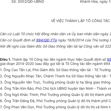
Số:
3052
/QĐ-UBND
Khánh Hòa
, ngày
1
V
Ề
VI
Ệ
C THÀNH L
Ậ
P T
Ổ
CÔNG TÁC 
C
ă
n cứ Luật Tổ chức Hội đồng nhân dân và Ủy ban nhân dân ngày 
Căn cứ Quyết định số
994/QĐ-TTg
ngày 19/6/2014 của Thủ tướng C
Xét đề nghị của Giám đốc Sở Giao thông Vận tải tại Công v
ă
n s
ố
322
Điều 1.
Thành lập T
ổ
Công tác liên ngành thực hiện Quyết định số
9
giai đoạn 2014-2020 (sau đây gọi tắt là Tổ Công tác liên ngành 994
1. Ông Cao Tấn Lợi, Phó Giám đốc Sở Giao thông Vận tải - Tổ Trưởng
2. Ông Nguyễn
N
hạc Tân, Chánh Thanh tra Sở Giao thông Vận t
ả
i -
3
.
Ông Nguyễn V
ă
n Trực, Trưởng phòng Quản lý hạ tầng giao thông 
4
.
Ô
ng
Trần Kim Bảo, Phó Chủ tịch UBND huyện Vạn Ninh - Thành vi
5
.
Ông Ngô Khắc Th
i
nh, Phó Trưởng ph
ò
ng Quản lý đô thị th
à
nh phố
6
.
Ông Trần Đ
ă
ng Đệ, Phó Trưởng phòng Quản lý đô thị thành ph
ố
C
7
.
Ông Phan V
ă
n Dọn, Phó Trư
ở
ng phòng Quản lý đô thị thị xã Ninh 