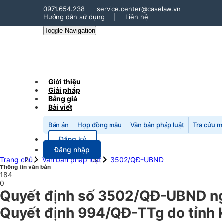
0971.654.238
service.center@caselaw.vn
Hướng dẫn sử dụng
|
Liên hệ
Toggle Navigation
Giới thiệu
Giải pháp
Bảng giá
Bài viết
Bản án
Hợp đồng mẫu
Văn bản pháp luật
Tra cứu 
Đăng ký
Đăng nhập
Trang chủ
Văn bản pháp luật
3502/QĐ-UBND
Thông tin văn bản
184
0
Quyết định số 3502/QĐ-UBND ngà
Quyết định 994/QĐ-TTg do tỉnh