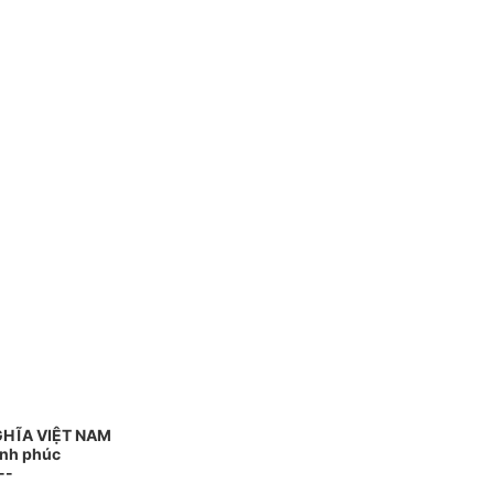
GHĨA VIỆT NAM
ạnh phúc
--