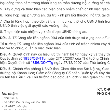
loại công trình nằm trong hành lang an toàn đường bộ, đường sắt cần
5
.
Xâ
y
dựng và thực hiện các biện pháp nhằm chấn chỉnh việc giao
6
.
Tổng hợp, lập phương án, dự trù kinh phí bồi thường, h
ỗ
trợ, tái 
7. Chủ trì tổng hợp; theo dõi và tham mưu kịp thời cho UBND tỉnh tro
UBND tỉnh việc giải quy
ế
t các vướng m
ắ
c;
8. Thực hiện các nhiệm vụ khác được UBND t
ỉ
nh giao.
Điều 3.
Tổ Công tác liên ngành 994 của tỉnh được sử dụng con dấu v
Tổ trưởng T
ổ
Công tác liên ngành 994 của tỉnh có trách nhiệm xây 
tác và tổ chức, quản lý việc thực hiện.
Điều 4
.
Quyết định này có hiệu lực thi hành kể từ ngày ký và thay th
Quyết định s
ố
1856/QĐ-TTg
ngày 27/12/2007 của Thủ tướng Chính 
hiện Quy
ế
t định
số
1856/QĐ-TTg
ngày 27/12/2007 của Thủ tư
ớ
ng C
Điều 5.
Chánh V
ă
n phòng UBND t
ỉ
nh, Giám đ
ố
c các Sở:
Nội vụ, Gia
đường
bộ Khánh Hòa;
Giám đốc Công ty
C
ổ phần Quản lý và Xây d
có tên tại Điều 1 và Thủ
trưởng các cơ quan,
đơn vị liên quan chịu tr
KT.
CH
Nơi nhận:
PHÓ
CH
- Như Điều 5
;
- Bộ GTVT, Cục Đường s
ắ
t, Cục ĐB;
- UB ATGT quốc gia;