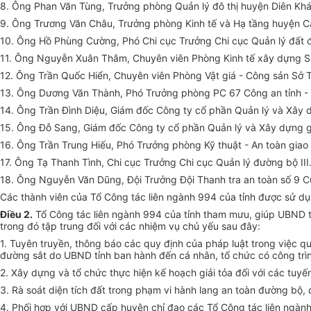
8. Ông Phan Văn Tùng
,
Trưởng phòng Quản lý đô thị huyện Diên Khá
9
.
Ông Trương V
ă
n Châu
,
Trưởng phòng Kinh t
ế
v
à
Hạ t
ầ
ng huyện C
10. Ông Hồ Phùn
g
Cường, Phó Chi cục Trưởng Chi cục Quản lý đất đ
11. Ông Nguyễn Xuân Thâm, Chuyên viên Phòng Kinh t
ế
xây dựng S
12. Ông Trần Quốc Hiển, Chuyên viên Phòng Vật giá - Công sản Sở T
13. Ông Dương Văn Th
à
nh, Phó Trưởng phòng PC
67
Công an tỉnh -
14. Ông Trần Đình Diệu, Giám đ
ố
c Công ty cổ phần Quản lý và Xây
15. Ông Đỗ Sang, Giám đốc Công t
y
cổ phần Quản lý và Xây dựng g
16. Ông Trần Trung Hiếu, Phó Trưởng phòng Kỹ thuật - An toàn gi
17. Ông Tạ Thanh Tình, Chi cục Trưởng Chi cục Quản lý đường bộ III
18. Ông Nguyễn Văn Dũng, Đội Trưởng Đội Thanh tra an toàn số 9 C
Các th
à
nh viên của Tổ Công tác liên ngành 994 của tỉnh được sử d
Điều 2.
Tổ Công tác liên ngành 994 của tỉnh tham mưu, giúp UBND tỉ
trong đó tập trung đ
ố
i với các nhiệm vụ chủ y
ế
u sau đây:
1. Tuyên truyền, thông báo các quy định của pháp luật trong việc q
đường sắt do UBND t
ỉ
nh ban hành đ
ế
n cá nhân, tổ chức có công tr
2. Xây dựng và tổ chức thực hiện k
ế
hoạch giải tỏa đối với các tuyế
3. Rà soát diện tích đất trong phạm v
i
hành lang an toàn đường bộ, 
4. Phối hợp với UBND cấp huyện ch
ỉ
đạo các Tổ Công tác liên ngàn