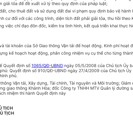
 giải tỏa để đề xuất xử lý theo qu
y
định của pháp luật;
 đ
ấ
t, cho thuê đ
ấ
t v
à
sử dụng đất đai vi phạm quy định bảo vệ hành 
định cư đối với các công trình, diện tích đất phải giải tỏa, thu hồi theo 
ng vi
ệ
c chỉ đạo đôn đ
ố
c,
kiể
m tra tình hình, kết quả triển khai thực
à tài khoản của Sở Giao thông Vận tải để hoạt động. K
i
nh phí hoạt 
dựn
g
kế ho
ạ
ch
hoạt
đ
ộ
ng, phân c
ô
ng nhiệm vụ cụ thể cho từng th
à
n
ế
Qu
yế
t định số
1065/QĐ-UBND
ngày 05/5/2008 của Chủ tịch Ủy b
phủ: Quyết định số
9
10/QĐ-UBND ngày 27/4/2009
của Chủ tịch Ủy 
hính phủ.
o
thông V
ậ
n tải, Xây dựng, Tài chính, Tài nguyên v
à
Môi trường; Gi
ám 
ựng giao thông Kh
ánh Hòa;
đốc Công ty TNHH MTV Quản lý đường s
á
ch nhiệm thi hành Quyết định này
Ủ TỊCH
Ủ TỊCH