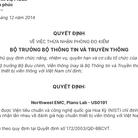
h phúc
--
háng 12 năm 2014
QUYẾT ĐỊNH
VỀ VIỆC THỪA NHẬN PHÒNG ĐO KIỂM
BỘ TRƯỞNG BỘ THÔNG TIN VÀ TRUYỀN THÔNG
ủ quy định chức năng, nhiệm vụ, quyền hạn và cơ cấu tổ chức của 
rưởng Bộ Bưu chính, Viễn thông (nay là Bộ Thông tin và Truyền th
iết bị viễn thông với Việt Nam chỉ định;
QUYẾT ĐỊNH:
Northwest EMC, Plano Lab - US0191
ã được Viện tiêu chuẩn và công nghệ quốc gia Hoa Kỳ (NIST) chỉ địn
nhận lẫn nhau về đánh giá hợp chuẩn thiết bị viễn thông với Việt 
vụ theo quy định tại Quyết định số 172/2003/QĐ-BBCVT.