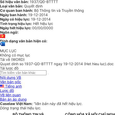
Số hiệu văn bản:
1937/QĐ-BTTTT
Loại văn bản:
Quyết định
Cơ quan ban hành:
Bộ Thông tin và Truyền thông
Ngày ban hành:
19-12-2014
Ngày có hiệu lực:
19-12-2014
Hết hiệu lực
Tình trạng hiệu lực:
Ngày hết hiệu lực:
00/00/0000
Ngôn ngữ:
Định dạng văn bản hiện có:
MỤC LỤC
Không có mục lục
Tải về (WORD)
Quyet dinh so 1937-QD-BTTTT ngay 19-12-2014 (Het hieu luc).doc
Tải lược đồ
Nội dung VB
Văn bản gốc
Tiếng anh
Lược đồ
VB liên quan
Bản án áp dụng
Caselaw Việt Nam:
“Văn bản này đã hết hiệu lực.
Dòng trạng thái hiệu lực.
B
Ộ
THÔNG TIN VÀ
CỘNG HÒA XÃ HỘI CHỦ NGH