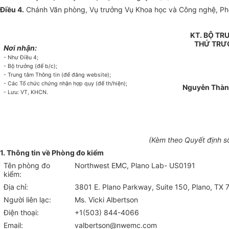
Điều 4.
Chánh Văn phòng, Vụ trưởng Vụ Khoa học và Công nghệ, Phòng 
KT. BỘ T
THỨ TRƯ
Nơi nhận:
- Như Điều 4;
- Bộ trưởng (để b/c);
- Trung tâm Thông tin (để đăng website);
- Các Tổ chức chứng nhận hợp quy (để th/hiện);
Nguyễn Thà
- Lưu: VT, KHCN.
(Kèm theo Quyết định 
1. Thông tin về Phòng đo kiểm
Tên phòn
g
đo
Northwest EMC, Plano Lab- US0191
kiểm:
Địa chỉ:
3801 E. Plano Parkway, Suite 150, Plano, TX
Người liên lạc:
Ms. Vicki Albertson
Điện thoại:
+1(503) 844-4066
Email:
valbertson@nwemc.com