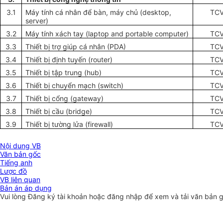
3.1
Máy tính cá nhân để bàn, máy chủ (desktop,
TCV
server)
3.2
Máy tính xách tay (laptop and portable
c
omputer)
TC
3.3
Thiết bị trợ giúp cá nhân (PDA)
TCV
3.4
Thiết bị định tuyến (router)
TCV
3.5
Thi
ế
t bị tập trung (hub)
TCV
3.6
Thiết bị chuyển mạch (switch)
TCV
3.7
Thiết bị cổng (gateway)
TCV
3.8
Thiết bị cầu (bridge)
TCV
3.9
Thiết bị tường lửa (f
i
rewall)
TCV
Nội dung VB
Văn bản gốc
Tiếng anh
Lược đồ
VB liên quan
Bản án áp dụng
Vui lòng
Đăng ký
tài khoản hoặc
đăng nhập
để xem và tải văn bản 