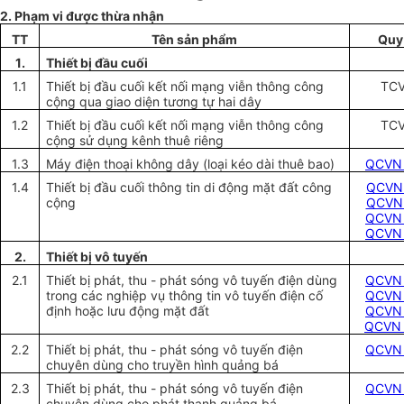
2. Phạm vi được thừa nhận
TT
Tên sản ph
ẩ
m
Quy 
1
.
Thiết bị đầu cuối
1.1
Thiết bị đầu cuối kết nối mạng viễn thông công
TCV
cộng qua giao diện tương tự hai dây
1.2
Thiết bị đầu cuối kết nối mạng viễn thông công
TCV
cộng sử dụng kênh thuê riêng
1.3
Máy điện thoại không dây (loại kéo dài thuê bao)
QCVN 
1.4
Thiết bị đầu cuối thông tin di động mặt đất công
QCVN 
cộng
QCVN 
QCVN 
QCVN 
2.
Thiết bị vô tuy
ế
n
2.1
Thiết bị phát, thu - phát sóng vô tuyến điện dùng
QCVN 
trong các nghiệp vụ thông tin vô tuyến điện cố
QCVN 
định hoặc lưu động mặt đất
QCVN 
QCVN 
2.2
Thiết bị phát, thu - phát sóng vô tuyến điện
QCVN 
chuyên dùng cho truyền hình quảng bá
2.3
Thiết bị phát, thu - phát sóng vô tuyến điện
QCVN 
chuyên dùng cho phát thanh quảng bá