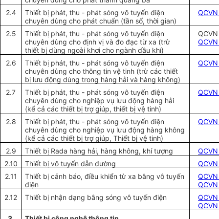
2.4
Thiết bị phát, thu - phát sóng vô tuyến điện
QCVN 
chuyên dùng cho phát chuẩn (tần số, thời gian)
2.5
Thiết bị phát, thu - phát sóng vô tuyến điện
QCV
chuyên dùng cho định vị và đo đạc từ xa (trừ
QCVN 
thiết bị dùng ngoài khơi cho ngành dầu khí)
2.6
Thiết bị phát, thu - phát sóng vô tuyến điện
QCVN 
chuyên dùng cho thông tin vệ tinh (trừ các thiết
bị lưu động dùng trong hàng hải và hàng không)
2.7
Thiết bị phát, thu - phát sóng vô tuyến điện
QCVN 
chuyên dùng cho nghiệp vụ lưu động hàng hải
(kể cả các thiết bị trợ giúp, thiết bị vệ tinh)
2.8
Thiết bị phát, thu - phát sóng vô tuyến điện
QCVN 
chuyên dùng cho nghiệp vụ lưu động hàng không
(kể cả các thiết bị trợ giúp, Thiết bị vệ tinh)
2.9
Thiết bị Rada hàng hải, hàng không, khí tượng
QCVN 
2.10
Thiết bị vô tuyến dẫn đường
QCVN 
2.11
Thiết bị cảnh báo, điều khiển từ xa bằng vô tuyến
QCVN 
điện
QCVN 
2.12
Thiết bị nhận dạng bằng sóng vô tuyến điện
QCVN 
QCVN 
3.
Thiết bị công nghệ thông tin