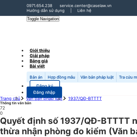
0971.654.238
service.center@caselaw.vn
Hướng dẫn sử dụng
|
Liên hệ
Toggle Navigation
Giới thiệu
Giải pháp
Bảng giá
Bài viết
Bản án
Hợp đồng mẫu
Văn bản pháp luật
Tra cứu 
Đăng ký
Đăng nhập
Trang chủ
Văn bản pháp luật
1937/QĐ-BTTTT
Thông tin văn bản
72
0
Quyết định số 1937/QĐ-BTTTT ng
thừa nhận phòng đo kiểm (Văn bả