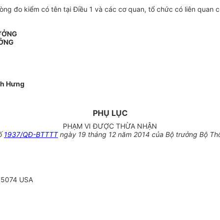
đo kiểm có tên tại Điều 1 và các cơ quan, tổ chức có liên quan chị
RƯỞNG
ỞNG
nh Hưng
PHỤ LỤC
PHẠM VI ĐƯỢC THỪA NHẬN
số
1937/QĐ-BTTTT
ngày 19 tháng 12 năm 2014 của Bộ trưởng Bộ Thô
 75074 USA