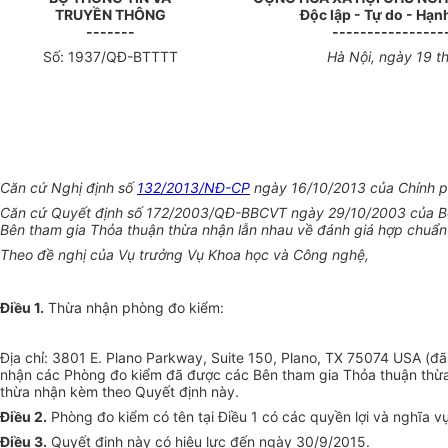
TRUY
Ề
N THÔNG
Độc lập - Tự do - Hạn
-------
----------------
Số:
1937
/QĐ-BTTTT
Hà Nội, ngày 19 t
Căn cứ Nghị định số
132/2013/NĐ-CP
ngày 16/10/2013 của Chính ph
Căn cứ Quyết định số 172/2003/QĐ-BBCVT ngày 29/10/2003 của Bộ t
Bên tham gia Thỏa thuận thừa nhận lẫn nhau về đánh giá hợp chuẩn th
Theo đề nghị của Vụ trưởng Vụ Khoa học và Công nghệ,
Điều 1.
Thừa nhận phòng đo kiểm:
Địa chỉ: 3801 E. Plano Parkway, Suite 150, Plano, TX 75074 USA (đ
nhận các Phòng đo kiểm đã được các Bên tham gia Thỏa thuận thừa 
thừa nhận kèm theo Quyết định này.
Điều 2.
Phòng đo kiểm có tên tại Điều 1 có các quyền lợi và nghĩa 
Điều 3.
Quyết định này có hiệu lực đến ngày 30/9/2015.