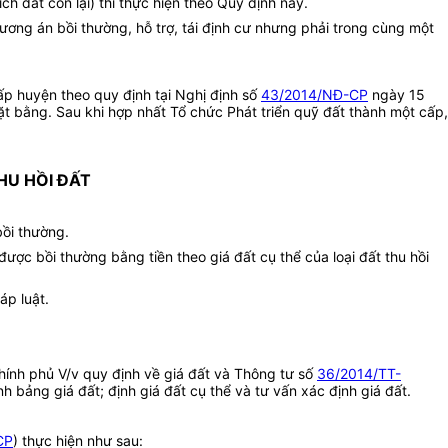
h đất còn lại) thì thực hiện theo Quy định này.
ương án bồi thường, hỗ trợ, tái định cư nhưng phải trong cùng một
cấp huyện theo quy định tại Nghị định số
43/2014/NĐ-CP
ngày 15
t bằng. Sau khi hợp nhất Tổ chức Phát triển quỹ đất thành một cấp,
HU HỒI ĐẤT
bồi thường.
được bồi thường bằng tiền theo giá đất cụ thể của loại đất thu hồi
áp luật.
ính phủ V/v quy định về giá đất và Thông tư số
36/2014/TT-
 bảng giá đất; định giá đất cụ thể và tư vấn xác định giá đất.
CP
) thực hiện như sau: