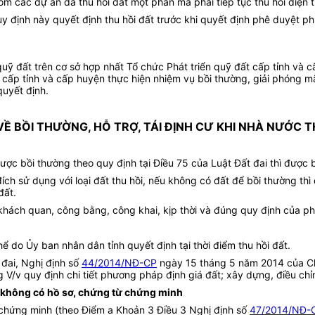
 các dự án đã thu hồi đất một phần mà phải tiếp tục thu hồi diện tíc
y định này quyết định thu hồi đất trước khi quyết định phê duyệt ph
 quỹ đất trên cơ sở hợp nhất Tổ chức Phát triển quỹ đất cấp tỉnh và 
cấp tỉnh và cấp huyện thực hiện nhiệm vụ bồi thường, giải phóng mặ
quyết định.
VỀ BỒI THƯỜNG, HỖ TRỢ, TÁI ĐỊNH CƯ KHI NHÀ NƯỚC T
ược bồi thường theo quy định tại Điều 75 của Luật Đất đai thì được 
ch sử dụng với loại đất thu hồi, nếu không có đất để bồi thường thì 
đất.
khách quan, công bằng, công khai, kịp thời và đúng quy định của ph
thể do Ủy ban nhân dân tỉnh quyết định tại thời điểm thu hồi đất.
 đai, Nghị định số
44/2014/NĐ-CP
ngày 15 tháng 5 năm 2014 của Ch
v quy định chi tiết phương pháp định giá đất; xây dựng, điều chỉnh
ợp không có hồ sơ, chứng từ chứng minh
ừ chứng minh (theo Điểm a Khoản 3 Điều 3 Nghị định số
47/2014/NĐ-