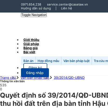
0971.654.238
service.center@caselaw.vn
Hướng dẫn sử dụng
|
Liên hệ
Toggle Navigation
Giới thiệu
Giải pháp
Bảng giá
Bài viết
Bản án
Hợp đồng mẫu
Văn bản pháp luật
Tra cứu 
Đăng ký
Đăng nhập
Trang chủ
Văn bản pháp luật
39/2014/QĐ-UBND
Thông tin văn bản
535
0
Quyết định số 39/2014/QĐ-UBND n
thu hồi đất trên địa bàn tỉnh Hậu