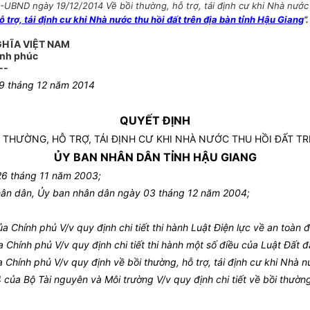
BND ngày 19/12/2014 Về bồi thường, hỗ trợ, tái định cư khi Nhà nước th
rợ, tái định cư khi Nhà nước thu hồi đất trên địa bàn tỉnh Hậu Giang
”.
GHĨA VIỆT NAM
ạnh phúc
--
19 tháng 12 năm 2014
QUYẾT ĐỊNH
I THƯỜNG, HỖ TRỢ, TÁI ĐỊNH CƯ KHI NHÀ NƯỚC
THU HỒI ĐẤT TR
ỦY BAN NHÂN DÂN TỈNH HẬU GIANG
26 tháng 11 năm 2003;
hân dân, Ủy ban nhân dân ngày 03 tháng 12 năm 2004;
Chính phủ V/v quy định chi tiết thi hành Luật Điện lực về an toàn đ
hính phủ V/v quy định chi tiết thi hành một số điều của Luật Đất đa
hính phủ V/v quy định về bồi thường, hỗ trợ, tái định cư khi Nhà nư
a Bộ Tài nguyên và Môi trường V/v quy định chi tiết về bồi thường, 