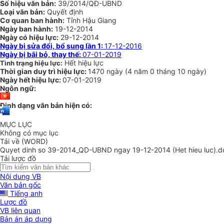
Số hiệu văn bản:
39/2014/QĐ-UBND
Loại văn bản:
Quyết định
Cơ quan ban hành:
Tỉnh Hậu Giang
Ngày ban hành:
19-12-2014
Ngày có hiệu lực:
29-12-2014
Ngày bị sửa đổi, bổ sung lần 1:
17-12-2016
Ngày bị bãi bỏ, thay thế:
07-01-2019
Hết hiệu lực
Tình trạng hiệu lực:
Thời gian duy trì hiệu lực:
1470 ngày
(
4 năm
0 tháng
10 ngày
)
Ngày hết hiệu lực:
07-01-2019
Ngôn ngữ:
Định dạng văn bản hiện có:
MỤC LỤC
Không có mục lục
Tải về (WORD)
Quyet dinh so 39-2014_QD-UBND ngay 19-12-2014 (Het hieu luc).d
Tải lược đồ
Nội dung VB
Văn bản gốc
Tiếng anh
Lược đồ
VB liên quan
Bản án áp dụng