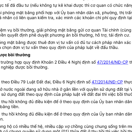
hực tế đã đầu tư (nếu không tự kê khai được thì cơ quan có chức năn
ải phóng mặt bằng phối hợp với Ủy ban nhân dân xã, phường, thị trấn
nhân có liên quan kiểm tra, xác minh các khoản chi phí quy định tạ
iệm vụ bồi thường, giải phóng mặt bằng gửi cơ quan Tài chính (cùng 
yền quyết định phê duyệt phương án bồi thường, hỗ trợ, tái định cư.
phóng mặt bằng được thuê đơn vị tư vấn có đủ tư cách pháp nhân xác
ựa chọn đơn vị tư vấn theo quy định của pháp luật về đấu thầu.
được bồi thường
c trường hợp quy định Khoản 2 Điều 4 Nghị định số
47/2014/NĐ-CP
t
 nghiệp được bồi thường.
ở theo Điều 79 Luật Đất đai, Điều 6 Nghị định số
47/2014/NĐ-CP
thực
ư ở nước ngoài đang sở hữu nhà ở gắn liền với quyền sử dụng
đất
tại 
sử dụng đất theo quy định của pháp luật về
đất
đai thì việc bồi th
au thu hồi không đủ điều kiện để ở theo quy định của Ủy ban nhân dâ
 bằng tiền.
au thu hồi không đủ điều kiện để ở theo quy định của Ủy ban nhân dân
ền.
ong hộ có nhiều thế hệ, nhiều cặp vợ chồng cùng chung sống trên một
nh có chung quyền sử dụng một (01) thửa đất ở thu hồi thì việc bồi t