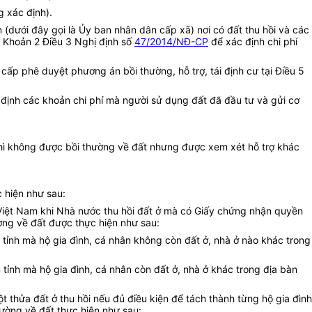
g xác định).
 (dưới đây gọi là Ủy ban nhân dân cấp xã) nơi có đất thu hồi và các
i Khoản 2 Điều 3 Nghị định số
47/2014/NĐ-CP
để xác định chi phí
cấp phê duyệt phương án bồi thường, hỗ trợ, tái định cư tại Điều 5
 định các khoản chi phí mà người sử dụng đất đã đầu tư và gửi cơ
hì không được bồi thường về đất nhưng được xem xét hỗ trợ khác
 hiện như sau:
Việt Nam khi Nhà nước thu hồi đất ở mà có Giấy chứng nhận quyền
ường về đất được thực hiện như sau:
n tỉnh mà hộ gia đình, cá nhân không còn đất ở, nhà ở nào khác trong
 tỉnh mà hộ gia đình, cá nhân còn đất ở, nhà ở khác trong địa bàn
 thửa đất ở thu hồi nếu đủ điều kiện để tách thành từng hộ gia đình
hường về đất thực hiện như sau: