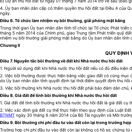
b) Dự án thu hồi đất từ ngày 01 tháng 7 năm 2014 trở về sau (bao gồm
4. Ủy ban nhân dân cấp có thẩm quyền thu hồi đất tại Điều 4 của Qu
ngày.
Điều 6. Tổ chức làm nhiệm vụ bồi thường, giải phóng mặt bằng
Trong thời gian Ủy ban nhân dân tỉnh tổ chức lại Tổ chức Phát triển
tháng 5 năm 2014 của Chính phủ, giao Trung tâm Phát triển quỹ đất 
nhiệm vụ bồi thường giải phóng mặt bằng do Ủy ban nhân dân tỉnh 
Chương II
QUY ĐỊNH 
Điều 7. Nguyên tắc bồi thường về đất khi Nhà nước thu hồi đất
1. Người sử dụng đất khi Nhà nước thu hồi đất nếu có đủ điều kiện đ
2. Việc bồi thường được thực hiện bằng việc giao đất có cùng mục đí
do Ủy ban nhân dân tỉnh quyết định tại thời điểm quyết định thu hồi 
3. Việc bồi thường khi Nhà nước thu hồi đất phải bảo đảm dân chủ, 
Điều 8. Giá đất để tính bồi thường khi Nhà nước thu hồi đất
1. Giá đất để tính bồi thường khi Nhà nước thu hồi đất là giá đất cụ 
2. Việc xác định giá đất cụ thể thực hiện theo quy định của Luật Đất
BTNMT
ngày 30 tháng 6 năm 2014 của Bộ Tài nguyên và Môi trường V/
Điều 9. Bồi thường chi phí đầu tư vào đất còn lại trong trường h
Trường hợp chi phí đầu tư vào đất còn lại không có hồ sơ, chứng t