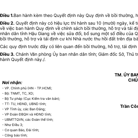
Điều 1
.
Ban hành kèm theo Quyết định này Quy định về bồi thường, hỗ 
Điều 2
.
Quyết định này có hiệu lực thi hành sau 10 (mười) ngày, kể 
về việc ban hành Quy định về chính sách bồi thường, hỗ trợ và tái đ
nhân dân tỉnh Hậu Giang về việc sửa đổi, bổ sung một số điều của 
bồi thường, hỗ trợ và tái định cư khi Nhà nước thu hồi đất trên địa b
Các quy định trước đây có liên quan đến bồi thường, hỗ trợ, tái định
Điều 3
.
Chánh Văn phòng Ủy ban nhân dân tỉnh; Giám đốc Sở, Thủ trưở
hành Quyết định này./.
TM. ỦY BA
CHỦ
Nơi nhận:
- VP. Chính phủ (HN - TP.HCM);
- Bộ: TNMT, TC, XD;
- Bộ Tư pháp (Cục Kiểm tra văn bản);
- TT: TU, HĐND, UBND tỉnh;
Trần Cô
- VP Tỉnh ủy, các Ban Đảng;
- VP Đoàn ĐBQH và HĐND tỉnh;
- UBMTTQVN, các Đoàn thể tỉnh;
- Như Điều 3;
- Cơ quan Báo, Đài tỉnh;
- Công báo tỉnh;