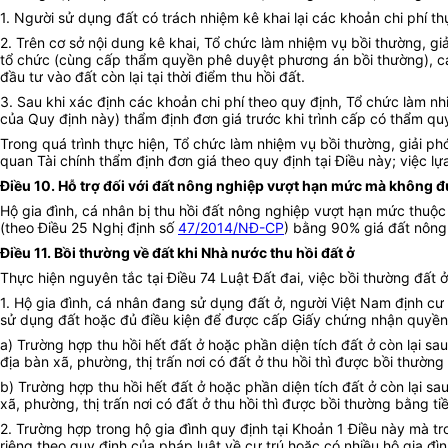
1. Người sử dụng đất có trách nhiệm kê khai lại các khoản chi phí t
2. Trên cơ sở nội dung kê khai, Tổ chức làm nhiệm vụ bồi thường, gi
tổ chức (cùng cấp thẩm quyền phê duyệt phương án bồi thường), cá 
đầu tư vào đất còn lại tại thời điểm thu hồi đất.
3. Sau khi xác định các khoản chi phí theo quy định, Tổ chức làm nh
của Quy định này) thẩm định đơn giá trước khi trình cấp có thẩm qu
Trong quá trình thực hiện, Tổ chức làm nhiệm vụ bồi thường, giải 
quan Tài chính thẩm định đơn giá theo quy định tại Điều này; việc l
Điều 10. Hỗ trợ đối với đất nông nghiệp vượt hạn mức mà không 
Hộ gia đình, cá nhân bị thu hồi đất nông nghiệp vượt hạn mức thuộ
(theo Điều 25 Nghị định số
47/2014/NĐ-CP
) bằng 90% giá đất nông
Điều 11. Bồi thường về đất khi Nhà nước thu hồi đất ở
Thực hiện nguyên tắc tại Điều 74 Luật Đất đai, việc bồi thường đất 
1. Hộ gia đình, cá nhân đang sử dụng đất ở, người Việt Nam định c
sử dụng
đất
hoặc đủ điều kiện để được cấp Giấy chứng nhận quyền 
a) Trường hợp thu hồi hết đất ở hoặc phần diện tích đất ở còn lại s
địa bàn xã, phường, thị trấn nơi có đất ở thu hồi thì được bồi thường
b) Trường hợp thu hồi hết đất ở hoặc phần diện tích đất ở còn lại s
xã, phường, thị trấn nơi có đất ở thu hồi thì được bồi thường bằng ti
2.
Trường hợp
trong hộ gia đình quy định tại Khoản 1 Điều này mà tr
riêng theo quy định của pháp luật về cư trú hoặc có nhiều hộ gia đì