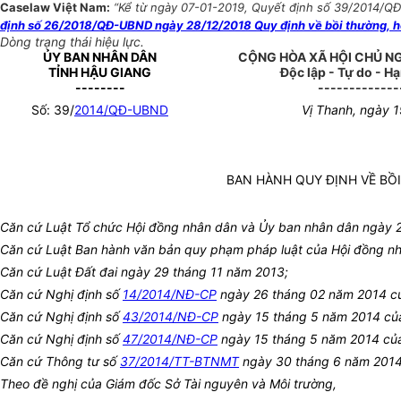
Caselaw Việt Nam:
“Kể từ ngày 07-01-2019, Quyết định số 39/2014/QĐ-U
định số 26/2018/QĐ-UBND ngày 28/12/2018 Quy định về bồi thường, hỗ t
Dòng trạng thái hiệu lực.
ỦY BAN NHÂN DÂN
CỘNG HÒA XÃ HỘI CHỦ N
TỈNH HẬU GIANG
Độc lập - Tự do - H
--------
-------------
Số: 39/
2014/QĐ-UBND
Vị Thanh, ngày 
BAN HÀNH QUY ĐỊNH VỀ BỒ
Căn cứ Luật Tổ chức Hội đồng nhân dân và Ủy ban nhân dân ngày 
Căn cứ Luật Ban hành văn bản quy phạm pháp luật của Hội đồng n
Căn cứ Luật Đất đai ngày 29 tháng 11 năm 2013;
Căn cứ Nghị định số
14/2014/NĐ-CP
ngày 26 tháng 02 năm 2014 của 
Căn cứ Nghị định số
43/2014/NĐ-CP
ngày 15 tháng 5 năm 2014 của C
Căn cứ Nghị định số
47/2014/NĐ-CP
ngày 15 tháng 5 năm 2014 của C
Căn cứ Thông tư số
37/2014/TT-BTNMT
ngày 30 tháng 6 năm 2014 củ
Theo đề nghị của Giám đốc Sở Tài nguyên và Môi trường,