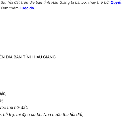
u hồi đất trên địa bàn tỉnh Hậu Giang bị bãi bỏ, thay thế bởi
Quyết
Xem thêm
Lược đồ.
ÊN ĐỊA BÀN TỈNH HẬU GIANG
iện;
i;
ớc thu hồi đất;
hỗ trợ, tái định cư khi Nhà nước thu hồi đất;