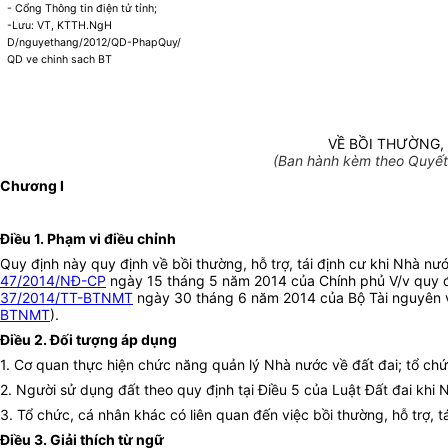
- Cổng Thông tin điện tử tỉnh;
-Lưu: VT, KTTH.NgH
D/nguyethang/2012/QD-PhapQuy/
QD ve chinh sach BT
VỀ BỒI THƯỜNG, 
(Ban hành kèm theo Quyết 
Chương I
Điều 1. Phạm vi điều chỉnh
Quy định này quy định về bồi thường, hỗ trợ, tái định cư khi Nhà nướ
47/2014/NĐ-CP
ngày 15 tháng 5 năm 2014 của Chính phủ V/v quy định
37/2014/TT-BTNMT
ngày 30 tháng 6 năm 2014 của Bộ Tài nguyên và M
BTNMT
).
Điều 2. Đối tượng áp dụng
1. Cơ quan thực hiện chức năng quản lý Nhà nước về đất đai; tổ ch
2. Người sử dụng đất theo quy định tại Điều 5 của Luật Đất đai khi 
3. Tổ chức, cá nhân khác có liên quan đến việc bồi thường, hỗ trợ, t
Điều 3. Giải thích từ ngữ