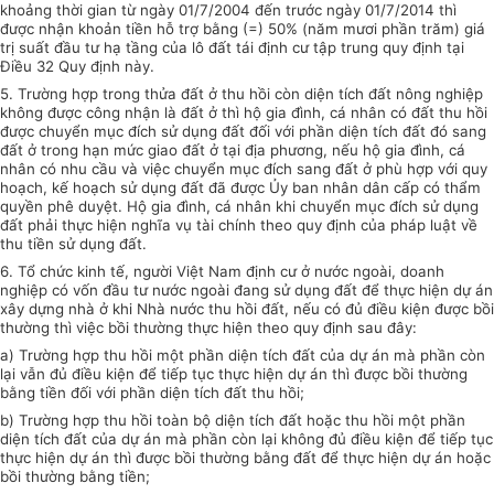
khoảng thời gian từ ngày 01/7/2004 đến trước ngày 01/7/2014 thì
được nhận khoản tiền hỗ trợ bằng (=) 50% (năm mươi phần trăm) giá
trị suất đầu tư hạ tầng của lô đất tái định cư tập trung quy định tại
Điều 32 Quy định này.
5. Trường hợp
trong thửa đất ở thu hồi còn diện tích đất nông nghiệp
không được công nhận là đất ở thì hộ gia đình, cá nhân có đất thu hồi
được chuyển mục đích sử dụng đất đối với phần diện tích đất đó sang
đất ở trong hạn mức giao đất ở tại địa phương, nếu hộ gia đình, cá
nhân có nhu cầu và việc chuyển mục đích sang đất ở phù hợp với quy
hoạch, kế hoạch sử dụng đất đã đ
ượ
c
Ủy ban
nhân dân cấp có thẩm
quyền phê duyệt. Hộ gia đình, cá nhân khi chuyển mục đích sử dụng
đất phải thực hiện nghĩa vụ tài chính theo quy định của pháp luật về
thu tiền sử dụng đất.
6. Tổ chức kinh tế, người Việt Nam định cư ở nước ngoài, doanh
nghiệp
có
vốn đầu tư nước ngoài đang sử dụng đất để thực hiện dự án
xây dựng nhà ở khi Nhà nước thu hồi đất, nếu có đủ điều kiện được bồi
thường thì việc bồi thường thực hiện theo quy định sau đây:
a) Trường hợp
thu hồi một phần diện tích đất của dự án mà phần còn
lại vẫn đủ điều kiện để tiếp tục thực hiện dự án thì được
bồi thường
bằng tiền đối
với
phần diện tích đất thu hồi;
b) Trường hợp
thu hồi toàn bộ diện tích đất hoặc thu hồi một phần
diện tích đất của dự án mà phần còn lại không đủ điều kiện để tiếp tục
thực hiện dự án thì được bồi thường bằng đất để thực hiện dự án hoặc
bồi thường bằng tiền;