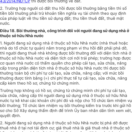
43/2014/NĐ-CP
thì được bồi thường về đất.
2. Trường hợp
người có đất thu hồi được bồi thường bằng tiền thì số
tiền bồi thường phải trừ khoản tiền nghĩa vụ tài chính theo quy định
của pháp luật về thu tiền
sử dụng
đất; thu tiền thuê đất, thuê mặt
nước.
Điều 18. Bồi thường nhà, công trình đối với ng
ườ
i đang sử dụng nhà ở
thuộc sở hữu Nhà nước
1. Người đang sử dụng nhà ở thuộc sở hữu Nhà nước (nhà thuê hoặc
nhà do tổ chức tự quản) nằm trong phạm vi thu hồi đất phải phá dỡ,
thì người đang thuê nhà không được bồi thường đối với diện tích nhà ở
thuộc sở hữu Nhà nước và diện tích cơi nới trái phép; trường hợp được
cơ quan nhà nước có thẩm quyền cho phép cải tạo, sửa chữa, nâng
cấp
trong phần diện tích nhà ở thuộc sở hữu Nhà nước thì được bồi
thường toàn bộ chi phí tự cải tạo, sửa chữa, nâng cấp; với mức bồi
thường được tính bằng (=) chi phí thực tế tự cải tạo, sửa chữa, nâng
cấp kèm theo hồ sơ, chứng từ chứng minh.
Trường hợp không có hồ sơ, chứng từ chứng minh chi phí tự cải tạo,
sửa chữa, nâng cấp thì người đang sử dụng nhà ở thuộc sở hữu Nhà
nước tự kê khai các khoản chi phí đó và nộp cho Tổ chức
là
m nhiệm vụ
bồi thường; Tổ chức làm nhiệm vụ bồi thường kiểm tra trước khi gửi hồ
sơ cho Sở Xây dựng thẩm định để trình
Ủy ban
nhân dân tỉnh xem xét,
quyết định.
2. Người đang sử dụng nhà ở thuộc sở hữu Nhà nước bị phá dỡ được
thuê nhà ở tại nơi tái định cư; giá thuê nhà
là
giá thuê nhà ở thuộc sở