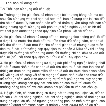
T1: Thời hạn sử dụng đất;
T2: Thời hạn sử dụng đất còn Iại;
b) Trường hợp hộ gia đình, cá nhân được bồi thường bằng đất mà có
nhu cầu
sử dụng
với thời hạn dài hơn thời hạn sử dụng còn lại của đất
thu hồi thì được Ủy ban nhân dân cấp có thẩm quyền tăng thời hạn sử
dụng nhưng người
sử dụng
đất phải thực hiện nghĩa vụ tài chính đối
với thời gian được tăng theo quy định của pháp luật
về
đất
đai.
2. Hộ gia đình, cá nhân sử dụng đất phi nông nghiệp không phải là đất
ở được Nhà nước cho thuê đất thu tiền thuê đất hàng năm, cho thuê
đất thu tiền thuê đất một lần cho cả thời gian thuê nhưng được miễn
tiền thuê đất, trừ trường hợp quy định tại Khoản 3 Điều này thì không
được bồi thường về đất nhưng được bồi thường chi phí đầu tư vào đất
còn lại (nếu có) theo quy định tại Điều 8 của Quy định này.
3. Hộ gia đình, cá nhân đang sử dụng đất phi nông nghiệp không phải
là đất ở được Nhà nước cho thuê đất thu tiền thuê đất một lần cho cả
thời gian thuê nhưng được miễn tiền thuê đất do thực hiện chính sách
đối
với
người có công với cách mạng thì được Nhà nước cho thuê đất
để tiếp tục sản xuất kinh doanh tại vị trí mới phù hợp với quy hoạch;
trường hợp không còn quỹ đất phù hợp để cho thuê thì được bồi
thường bằng tiền đối với các khoản chi phí đầu tư vào đất còn lại.
4. Hộ gia đình, cá nhân đang sử dụng đất thương mại, dịch vụ, đất cơ
sở sản xuất phi nông nghiệp, đất phi nông nghiệp khác có thời hạn sử
dụng ổn định lâu dài (có nguồn gốc không phải do nhà nước giao, cho
thuê; sử dụng đất trước ngày 01 tháng 7 năm 2004) mà có đủ điều