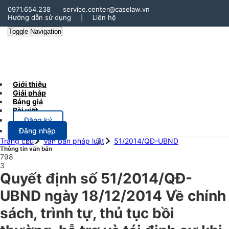
0971.654.238
service.center@caselaw.vn
Hướng dẫn sử dụng
|
Liên hệ
Toggle Navigation
Giới thiệu
Giải pháp
Bảng giá
Bài viết
Đăng ký
Đăng nhập
Trang chủ
Văn bản pháp luật
51/2014/QĐ-UBND
Thông tin văn bản
798
3
Quyết định số 51/2014/QĐ-
UBND ngày 18/12/2014 Về chính
sách, trình tự, thủ tục bồi