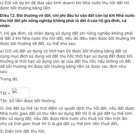
c) Đối với dự án đã đưa vào kinh doanh khi Nhà nước thu hồi đất thì
được bồi thường bằng tiền.
Điều 12. Bồi thường về đất, chi phí đầu tư vào đất còn lại khi Nhà nước
thu hồi đất phi nông nghiệp không phải
là
đất ở của hộ gia đình, cá
nhân
1. Hộ gia đình, cá nhân đang sử dụng đất phi nông nghiệp không phải
là đất ở khi Nhà nước thu hồi
đất
, nếu đủ
điều kiện
được
bồi thường
thì
được
bồi thường
về đất, cụ thể như sau:
a) Đối với đất sử dụng có thời hạn thì được bồi thường bằng đất có
cùng mục đích sử dụng vơi đất thu hồi; thời hạn sử dụng đất được bồi
thường là
thời
hạn
sử dụng
còn lại của đất thu hồi; nếu không có đất
để bồi thường thì được bồi thường bằng tiền và được xác định như
sau:
Trong đó:
Tbt =
Tbt: Số tiền được bồi thường;
G: Giá đất cụ thể tại thời điểm có quyết định thu hồi đất; nếu đất được
Nhà nước giao đất có thu tiền sử dụng đất thì G là giá đất cụ thể tính
tiền sử dụng đất, nếu đất được Nhà nước cho thuê trả tiền một lần
cho cả thời gian thuê thì G là giá đất cụ thể tính tiền thuê đất;
S: Diện tích đất thu hồi;