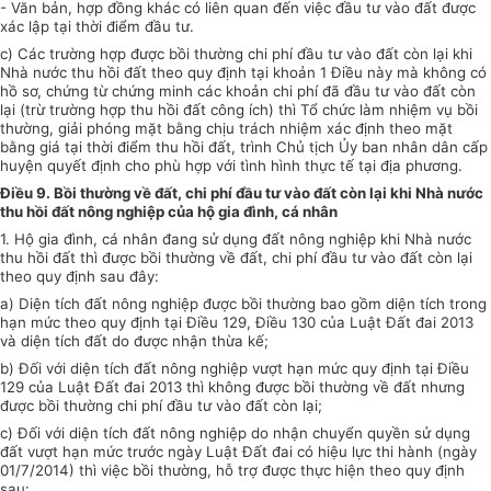
- Văn bản, hợp đồng khác có liên quan đến việc đầu tư vào đất được
xác lập tại thời điểm đầu tư.
c) Các trường hợp được bồi thường chi phí đầu tư vào đất còn lại khi
Nhà nước thu hồi đất theo quy định tại khoản 1 Điều này mà không có
hồ sơ, chứng từ chứng minh các khoản chi phí đã
đầu tư
vào đất còn
lại (trừ trường hợp thu hồi đất công ích) thì Tổ chức làm nhiệm vụ bồi
thường, giải phóng mặt bằng chịu trách nhiệm xác định theo mặt
bằng giá tại thời điểm thu hồi đất, trình Chủ tịch
Ủy ban
nhân dân cấp
huyện quyết định cho phù hợp với tình hình thực tế tại địa phương.
Điều 9. Bồi thường về đất, chi phí đầu tư vào đất còn lại khi Nhà nước
thu hồi đất nông nghiệp của hộ gia đình, cá nhân
1. Hộ gia đình, cá nhân đang sử dụng đất nông nghiệp khi Nhà nước
thu hồi đất thì được bồi thường về đất, chi phí đầu tư vào đất còn lại
theo quy định sau đây:
a) Diện tích đất nông nghiệp được bồi thường bao gồm diện tích trong
hạn mức theo quy định tại Điều 129, Điều 130 của Luật Đất đai 2013
và diện tích đất do được nhận thừa kế;
b) Đối với
diện tích
đất nông nghiệp v
ượ
t hạn mức quy định tại Điều
129 của Luật Đất đai 2013 thì không được bồi thường về đất nhưng
được bồi thường chi phí đầu tư vào đất còn lại;
c) Đối với diện tích đất nông nghiệp do nhận chuyển quyền sử dụng
đất vượt hạn mức trước ngày Luật Đất đai có hiệu lực thi hành (ngày
01/7/2014) thì việc bồi thường, hỗ trợ được thực hiện theo quy định
sau: