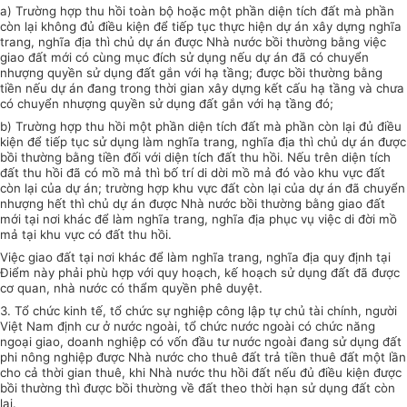
a) Trường hợp thu hồi toàn bộ hoặc một phần diện tích đất mà phần
còn lại không đủ điều kiện để tiếp tục thực hiện dự án xây dựng nghĩa
trang, nghĩa địa thì chủ dự án được Nhà nước bồi thường bằng việc
giao đất mới có cùng mục đích sử dụng nếu dự án đã có chuyển
nhượng quyền sử dụng đất gắn với hạ tầng; được bồi thường bằng
tiền nếu dự án đang
trong
thời gian xây dựng kết cấu hạ tầng và chưa
có chuyển nhượng quyền sử dụng đất gắn với hạ tầng đó;
b) Trường hợp thu hồi một phần diện tích đất mà phần còn lại đủ điều
kiện để tiếp tục sử dụng làm nghĩa trang, nghĩa địa thì chủ dự án được
bồi thường bằng tiền đối với diện tích đất thu hồi. Nếu trên diện tích
đất thu hồi đã có mồ mả thì bố trí di dời mồ mả đó vào khu vực đất
còn lại của dự án; trường hợp khu vực đất còn lại của
dự án
đã chuyển
nhượng hết thì chủ dự án được Nhà nước bồi thường bằng giao đất
mới tại nơi khác để làm nghĩa trang, nghĩa địa phục vụ việc di đời mồ
mả
tại
khu vực có đất thu hồi.
Việc giao đất tại nơi khác để làm nghĩa trang, nghĩa địa quy định tại
Điểm này phải phù hợp với quy hoạch, kế hoạch sử dụng đất đã được
cơ quan, nhà nước có thẩm quyền phê duyệt.
3. Tổ chức kinh tế, tổ chức sự nghiệp công lập tự
chủ
tài chính, người
Việt Nam
định
cư ở nước ngoài, tổ chức nước ngoài có chức năng
ngoại giao, doanh nghiệp có vốn đầu tư nước ngoài đang sử dụng đất
phi nông nghiệp được Nhà nước cho thuê đất trả tiền thuê đất một lần
cho cả
thời gian
thuê, khi Nhà nước thu hồi đất nếu đủ điều kiện được
bồi thường thì được bồi thường về
đất
theo thời hạn sử dụng đất còn
lại.