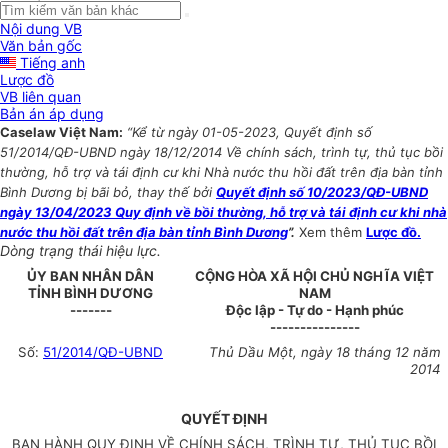
Nội dung VB
Văn bản gốc
Tiếng anh
Lược đồ
VB liên quan
Bản án áp dụng
Caselaw Việt Nam:
“Kể từ ngày 01-05-2023, Quyết định số
51/2014/QĐ-UBND ngày 18/12/2014 Về chính sách, trình tự, thủ tục bồi
thường, hỗ trợ và tái định cư khi Nhà nước thu hồi đất trên địa bàn tỉnh
Bình Dương bị bãi bỏ, thay thế bởi
Quyết định số 10/2023/QĐ-UBND
ngày 13/04/2023 Quy định về bồi thường, hỗ trợ và tái định cư khi nhà
nước thu hồi đất trên địa bàn tỉnh Bình Dương
”.
Xem thêm
Lược đồ.
Dòng trạng thái hiệu lực.
ỦY BAN NHÂN DÂN
CỘNG HÒA XÃ HỘI CHỦ NGHĨA VIỆT
TỈNH BÌNH DƯƠNG
NAM
-------
Độc lập - Tự do - Hạnh phúc
---------------
Số:
51/2014/QĐ-UBND
Thủ Dầu Một
, ngày
18
tháng
12
năm
2014
QUYẾT ĐỊNH
BAN HÀNH QUY ĐỊNH VỀ CHÍNH SÁCH, TRÌNH TỰ, THỦ TỤC BỒI