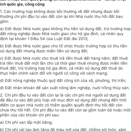
ích
quốc
gia, công cộng
1. Các trường hợp không được bồi thường về đất nhưng được bồi
thường chi phí
đầu tư
vào
đất
còn lại khi Nhà nước thu hồi
đất
bao
gồm:
a) Đất được Nhà nước giao không thu tiền sử dụng đất, trừ trường hợp
đất nông nghiệp được Nhà nước giao cho hộ gia đình, cá nhân quy
định tại khoản 1 Điều 54 của Luật Đất đai 2013;
b) Đất được Nhà nước giao cho tổ chức thuộc trường hợp có thu tiền
sử dụng đất nhưng được miễn tiền sử dụng đất;
c) Đất được Nhà nước cho thuê trả tiền thuê đất hàng năm; đất thuê
trả tiền thuê đất một lần cho cả thời gian thuê nhưng được miễn tiền
thuê đất, trừ
trường hợp
hộ gia đình, cá nhân sử dụng đất thuê do
thực hiện chính sách đối với người có công với cách mạng;
d) Đất nông nghiệp thuộc quỹ đất công ích của xã, phường, thị trấn;
đ) Đất nhận k
hoán
để sản xuất nông lâm nghiệp, nuôi trồng thủy sản.
2. Chi phí đầu tư vào đất còn lại là các chi phí mà người sử dụng đất
đã đầu tư vào đất
phù hợp
với mục đích sử dụng đất nhưng đến thời
điểm cơ quan nhà nước có thẩm quyền quyết định thu hồi đất còn
chưa thu hồi hết. Chi phí đầu tư vào đất còn lại gồm toàn bộ hoặc một
phần của các khoản chi phí sau:
a)
Chi phí san lấp mặt b
ằ
ng;
b) Chi phí cải tạo làm tăng độ màu mỡ của đất, chống xói mòn, xâm