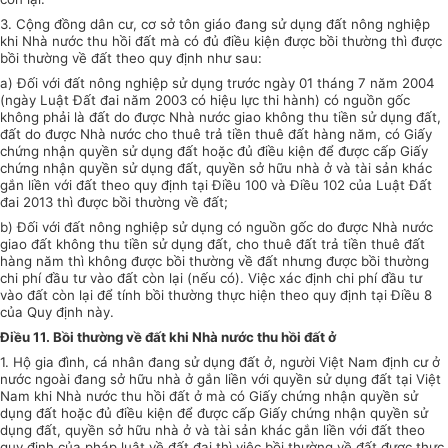
3. Cộng đồng dân cư, cơ sở tôn giáo đang sử dụng đất nông nghiệp
khi Nhà n
ướ
c thu hồi
đất
mà có đủ
điều kiện
được
bồi thường
thì được
bồi thường
về
đất
theo quy định như sau:
a) Đối với đất nông nghiệp sử dụng trước ngày 01
tháng
7 năm 2004
(ngày Luật
Đất
đai năm 2003 có hiệu lực thi hành) có
nguồn
gốc
không phải
là
đất
do được Nhà nước giao không thu tiền sử dụng đất,
đất do được Nhà nước cho thuê trả tiền thuê đất hàng
năm
, có Giấy
chứng nhận quyền sử dụng đất hoặc đủ điều kiện để được cấp Giấy
chứng nhận quyền sử dụng đất, quyền sở hữu nhà ở và tài sản khác
gắn liền
với
đất theo quy định tại Điều 100 và Điều 102 của Luật Đất
đai 2013 thì được bồi thường về đất;
b) Đối với đất nông nghiệp sử dụng có nguồn gốc do được Nhà nước
giao đất không thu tiền sử dụng đất, cho thuê đất trả tiền thuê đất
hàng năm thì không được bồi thường về đất nhưng được bồi thường
chi phí đầu tư vào đất còn lại (nếu có). Việc xác định chi phí đầu tư
vào đất còn lại để tính bồi thường thực hiện theo quy định tại Điều 8
của Quy định này.
Điều 11. Bồi thường về đất khi Nhà nước thu hồi đất ở
1. Hộ gia đình, cá nhân đang sử dụng đất ở, người Việt Nam định cư ở
nước ngoài đang sở hữu nhà ở gắn liền
với
quyền sử dụng đất tại Việt
Nam khi Nhà nước thu hồi đất ở mà có Giấy chứng nhận quyền
sử
dụng
đất hoặc đủ điều kiện để được cấp Giấy chứng nhận quyền sử
dụng đất, quyền sở hữu nhà ở và tài sản khác gắn liền với đất theo
quy định của pháp luật về đất đai thì việc bồi thường về đất được thực