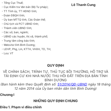
- Tổng Cục Thuế;
Lê Thanh Cung
- Cục Kiểm tra Văn bản (Bộ Tư pháp);
- TT Tỉnh ủy, TT HĐND tỉnh;
- Đoàn ĐBQH tỉnh;
- Ủy ban
MTTQ tỉnh, Các Đoàn thể;
- Chủ tịch và PCT UBND tỉnh;
- Thành viên UBND tỉnh;
- Các sở, ban, ngành;
- UBND các huyện, thị xã, thành phố;
- Trung tâm công báo tỉnh;
- Website tỉnh Bình Dương;
- LĐVP, Phg, Lm, KTTH, VHXH, TD, TH;
- Lưu: VT
QUY ĐỊNH
VỀ CHÍNH SÁCH, TRÌNH TỰ, THỦ TỤC BỒI THƯỜNG, HỖ TRỢ VÀ
TÁI ĐỊNH CƯ KHI NHÀ NƯỚC THU HỒI ĐẤT TRÊN ĐỊA BÀN TỈNH
BÌNH DƯƠNG
(Ban hành kèm theo
Quyết định số
:
51/2014/QĐ-UBND
ngày 18 tháng
12
năm
2014 của
Ủy ban
nhân dân tỉnh Bình Dương)
Chương I
NHỮNG QUY ĐỊNH CHUNG
Điều 1. Phạm vi điều chỉnh