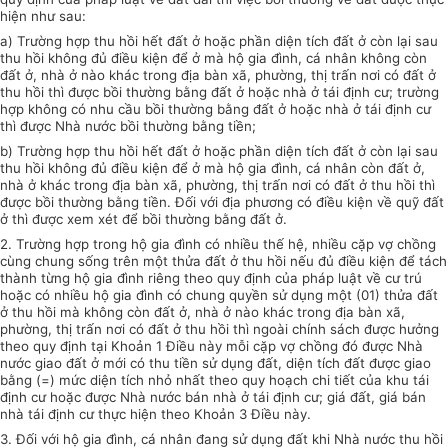
hiện như sau:
a) Trường hợp thu hồi hết đất ở hoặc phần diện tích đất ở còn lại sau
thu hồi không đủ
điều kiện
để ở mà hộ gia đình, cá nhân không còn
đất
ở, nhà ở nào khác trong địa bàn xã, phường, thị trấn nơi có đất ở
thu hồi thì được bồi thường bằng đất ở hoặc nhà ở tái định cư; trường
hợp không có nhu cầu
bồi thường
bằng đất ở hoặc nhà ở tái định cư
thì được Nhà nước bồi thường bằng tiền;
b) Trường hợp thu hồi hết đất ở hoặc phần diện tích đất ở còn lại sau
thu hồi không đủ điều kiện để ở mà hộ gia đình, cá nhân còn đất ở,
nhà ở khác trong địa bàn xã, phường, thị trấn nơi có
đất
ở thu hồi thì
được
bồi thường
bằng tiền. Đối với địa phương có điều kiện về quỹ đất
ở thì được xem xét để bồi thường bằng đất ở.
2. Trường hợp trong hộ gia đình có nhiều thế hệ, nhiều cặp vợ chồng
cùng chung sống trên một thửa đất ở thu hồi nếu đủ điều kiện để tách
thành từng hộ gia đình riêng theo quy định của pháp luật về cư trú
hoặc có nhiều hộ gia đình có chung quyền sử dụng một (01) thửa đất
ở thu hồi mà không còn đất ở, nhà ở nào khác trong địa bàn xã,
phường, thị trấn nơi có đất ở thu hồi thì ngoài chính sách được hưởng
theo
quy định
tại Khoản 1 Điều này mỗi cặp vợ chồng đó được Nhà
nước giao đất ở mới có thu tiền sử dụng đất, diện tích đất được giao
bằng (=) mức diện tích nhỏ nhất theo quy hoạch chi tiết của khu tái
định cư hoặc được Nhà nước bán nhà ở tái định cư; giá đất, giá bán
nhà tái định cư thực hiện theo Khoản 3 Điều này.
3. Đối với hộ gia đình, cá nhân đang sử dụng đất khi Nhà nước thu hồi