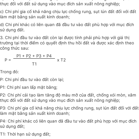
thực đối với đất sử dụng vào mục đích sản xuất nông nghiệp;
c) Chi phí gia cố khả năng chịu lực chống rung, sụt lún đất đối với đất
làm mặt bằng sản xuất kinh doanh;
d) Chi phí khác có liên quan đã đầu tư vào đất phù hợp với mục đích
sử dụng đất.
3. Chi phí đầu tư vào đất còn lại được tính phải phù hợp với giá thị
trường tại thời điểm có quyết định thu hồi đất và được xác định theo
công thức sau:
P1 + P2 + P3 + P4
P =
x T2
T1
Trong đó:
P: Chi phí đầu tư vào đất còn lại;
P
1
: Chi phí san lấp mặt bằng;
P2: Chi phí cải tạo làm tăng độ màu mỡ của đất, chống xói mòn, xâm
thực đối với đất sử dụng vào mục đích sản xuất nông nghiệp;
P3: Chi phí gia cố khả năng chịu lực chống rung, sụt lún đất đối với đất
làm mặt bằng sản xuất kinh doanh;
P4: Chi
phí
khác có liên quan đã đầu tư vào đất
phù hợp
với
mục đích
sử dụng đất;
T1: Thời hạn sử dụng đất;