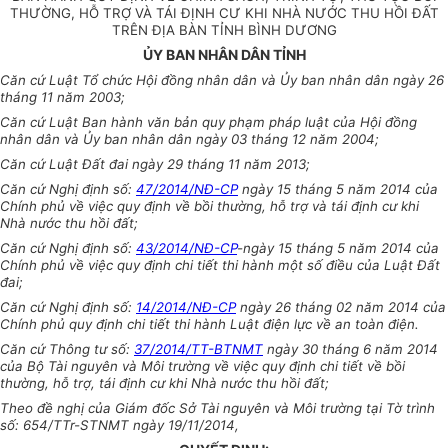
THƯỜNG, HỖ TRỢ VÀ TÁI ĐỊNH CƯ KHI NHÀ NƯỚC THU HỒI ĐẤT
TRÊN ĐỊA BÀN TỈNH BÌNH DƯƠNG
ỦY BAN NHÂN DÂN TỈNH
Căn cứ Luật Tổ chức Hội đồng nhân dân và
Ủy ban
nhân dân ngày 26
tháng 11 năm 2003;
Căn cứ Luật Ban hành văn bản quy phạm pháp luật của Hội đồng
nhân dân và
Ủy ban
nhân dân ngày 03 tháng 12 năm 2004;
Căn cứ Luật
Đất
đai ngày 29 tháng 11 năm 2013;
Căn cứ Nghị định số:
47/2014/NĐ-CP
ngày 15 tháng 5 năm 2014 của
Chính phủ về việc
quy định
về bồi thường, hỗ trợ và tái định cư khi
Nhà nước thu hồi đất;
Căn cứ Nghị định số:
43/2014/NĐ-CP
-ngày 15 tháng 5 năm 2014 của
Chính phủ về việc
quy định
chi tiết thi hành một số điều của Luật Đất
đai;
Căn cứ Nghị định số:
14/2014/NĐ-CP
ngày
26 tháng 02 năm 2014 của
Chính phủ quy định chi tiết thi hành Luật điện lực về an toàn điện.
Căn cứ Thông tư số:
37/2014/TT-BTNMT
ngày
30 tháng 6 năm 2014
của Bộ Tài nguyên và Môi trường về việc quy định chi tiết về bồi
thường, hỗ trợ, tái định cư khi Nhà nước thu hồi đất;
Theo đề nghị của Giám đốc Sở Tài nguyên và Môi trường tại Tờ trình
số: 654/TTr-STNMT ngày 19/11/2014,