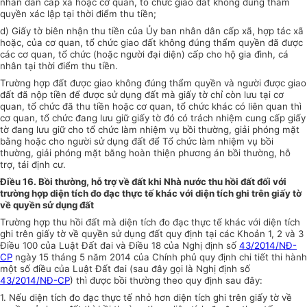
nhân dân cấp xã hoặc cơ quan, tổ chức giao đất không đúng thẩm
quyền xác lập tại thời điểm thu tiền;
d) Giấy tờ biên nhận thu tiền của
Ủy ban
nhân dân cấp xã,
hợp tác
xã
hoặc, của cơ quan, tổ chức giao đất không đúng thẩm quyền đã được
các cơ quan, tổ chức (hoặc người đại diện) cấp cho hộ gia đình, cá
nhân tại thời điểm thu tiền.
Trường hợp
đất được giao không đúng thẩm quyền và người được giao
đất đã nộp tiền để được sử dụng đất mà giấy tờ chỉ còn lưu tại cơ
quan, tổ chức đã thu tiền hoặc cơ quan, tổ chức khác có liên quan thì
cơ quan, tổ chức đang lưu giữ giấy tờ đó có trách nhiệm cung cấp giấy
tờ đang lưu giữ cho tổ chức làm nhiệm vụ bồi thường, giải phóng mặt
bằng hoặc cho người sử dụng đất để Tổ chức làm nhiệm vụ bồi
thường, giải phóng mặt bằng hoàn thiện phương án bồi thường, hỗ
trợ, tái định cư.
Điều 16. Bồi thường, hỗ trợ về đất khi Nhà nước thu hồi đất đối với
trường hợp diện tích đo đạc thực tế khác với diện tích ghi trên giấy tờ
về quyền sử dụng đất
Trường hợp thu hồi đất mà diện tích đo đạc thực tế khác với diện tích
ghi trên giấy tờ về quyền sử dụng đất quy định tại các Khoản 1, 2 và 3
Điều 100 của Luật Đất đai và Điều 18 của Nghị định số
43/2014/NĐ-
CP
ngày 15 tháng 5 năm 2014 của Chính phủ quy định chi tiết thi hành
một số điều của Luật Đất đai (sau đây gọi là Nghị định số
43/2014/NĐ-CP
) thì được bồi th
ườ
ng theo quy định sau đây:
1. Nếu diện tích đo đạc thực tế nhỏ hơn diện tích ghi trên giấy tờ về