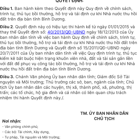
QUYẾT ĐỊNH:
Điều 1
.
Ban hành kèm theo Quyết định này Quy định về chính sách,
trình tự, thủ tục bồi thường, hỗ trợ và tái định cư khi Nhà nước thu hồi
đất
trên
địa bàn tỉnh Bình Dương.
Điều 2
.
Quy
ết định này có hiệu lực thi hành kể từ ngày 01/01/2015 và
thay thế Quyết định số:
40/2013/QĐ-UBND
ngày 18/12/2013 của
Ủy
ban
nhân dân tỉnh về việc ban hành Quy định về chính sách,
trình
tự,
thủ tục bồi thường,
hỗ trợ
và tái định cư khi Nhà nước thu hồi đất trên
địa bàn tỉnh Bình Dương và Quyết định số 15/2011/QĐ-
UBND
ngày
20/7/2011 của
Ủy ban
nhân dân tỉnh về việc Quy định trình tự, thủ tục
kiểm kê bắt buộc hiện trạng khuôn viên nhà, đất và tài sản gắn liền
với đất để phục vụ công tác bồi thường, hỗ trợ và tái định cư khi Nhà
nước thu hồi đất trên địa bàn tỉnh Bình Dương.
Điều 3
.
Chánh Văn phòng
Ủy ban
nhân dân tỉnh; Giám đốc Sở Tài
nguyên và Môi trường; Thủ tr
ưở
ng các sở, ban, ngành của tỉnh; Chủ
tịch
Ủy ban
nhân dân các huyện, thị xã, thành phố, xã, phường, thị
trấn; các tổ chức, hộ gia đình và cá nhân có liên quan chịu trách
nhiệm thi hành
Quyết
định này./.
TM. ỦY BAN NHÂN DÂN
CHỦ TỊCH
Nơi nhận:
- Văn
phòng chính phủ;
- Các bộ: Tài chính, Xây dựng,
- Tư pháp, Tài nguyên và Môi trường;