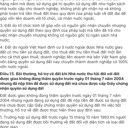
hàng năm mà được sử dụng giá trị quyền sử dụng đất như ngân sách
nhà nước cấp cho doanh nghiệp, không phải ghi nhận nợ và không
phải hoàn trả tiền thuê
đất
theo quy định của pháp luật
về
đất
đai để
góp vốn liên doanh với tổ chức, cá nhân nước ngoài;
3. Đất do tổ chức kinh tế góp vốn có nguồn gốc nhận chuyển nhượng
quyền sử dụng đất theo quy định của pháp luật mà tiền đã trả cho
việc nhận chuyển nhượng không có nguồn gốc từ ngân sách nhà
nước;
4. Đất do người Việt Nam định cư ở nước ngoài được Nhà nước giao
đất có thu tiền sử dụng đất, cho thuê đất thu tiền thuê đất một lần
cho cả thời gian thuê; doanh nghiệp liên doanh mà bên Việt Nam góp
vốn bằng quyền sử dụng đất nay chuyển thành doanh nghiệp có 100%
vốn nước ngoài.
Điều 15. Bồi thường, hỗ trợ về đất khi Nhà nước thu hồi đối với đất
được giao không đúng thẩm quyền trước ngày 01 tháng 7 năm 2004
nhưng đã nộp tiền để được sử dụng đất mà chưa được cấp Giấy chứng
nhận quyền sử dụng đất
Đất đ
ượ
c giao không đúng thẩm quyền trước ngày 01 tháng 7 năm
2004 nhưng người đang sử dụng đất đã nộp tiền để được sử dụng đất
mà chưa được cấp Giấy chứng nhận quyền sử dụng đất thì việc bồi
thường, hỗ trợ về đất được thực hiện theo quy định sau:
1. Trường hợp sử dụng đất trước ngày 15 tháng 10 năm 1993 thì người
đang sử dụng đất được bồi thường về đất đối với diện tích và loại đất
được giao.