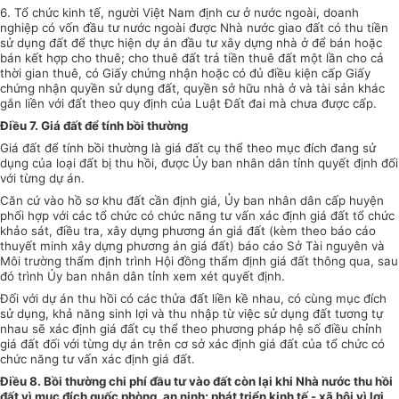
6. Tổ chức
kinh tế, người Việt Nam định cư ở nước ngoài, doanh
nghiệp có vốn đầu tư nước ngoài được Nhà nước giao đất có thu tiền
sử dụng đất để thực hiện dự án đầu tư xây dựng nhà ở để bán hoặc
bán kết hợp cho thuê; cho thuê đất trả tiền thuê đất một lần cho cả
thời gian thuê, có Giấy chứng nhận hoặc có đủ điều kiện cấp Giấy
chứng nhận quyền sử dụng đất, quyền sở hữu nhà ở và tài sản khác
gắn liền với đất theo quy định của Luật Đất đai mà chưa được cấp.
Điều 7. Giá đất để tính bồi th
ườ
ng
Giá đất để tính bồi thường là giá đất cụ thể theo mục đích đang sử
dụng của
loại
đất bị thu hồi, được
Ủy ban
nhân dân tỉnh quyết định đối
với từng dự án.
Căn cứ vào hồ sơ khu đất cần định giá,
Ủy ban
nhân dân cấp huyện
phối hợp với các tổ chức có chức năng tư vấn xác định giá đất
tổ chức
khảo sát, điều tra, xây dựng phương án giá đất (kèm theo báo cáo
thuyết minh xây dựng phương án giá đất) báo cáo Sở Tài nguyên và
Môi trường thẩm định trình Hội đồng thẩm định giá đất thông qua, sau
đó trình
Ủy ban
nhân dân tỉnh xem xét quyết định.
Đối với dự án thu hồi có các thửa đất liền kề nhau, có cùng mục đích
sử dụng
, khả năng sinh lợi và thu nhập từ việc sử dụng đất tương tự
nhau sẽ xác định giá đất cụ thể theo phương pháp hệ số điều chỉnh
giá đất đối với từng dự án trên cơ sở xác định giá đất
của
tổ chức có
chức năng tư vấn xác định giá đất.
Điều 8. Bồi th
ườ
ng chi phí đầu tư vào đất còn lại khi Nhà nước thu hồi
đất vì mục đích quốc phòng, an ninh; phát triển kinh tế - xã hội vì lợi