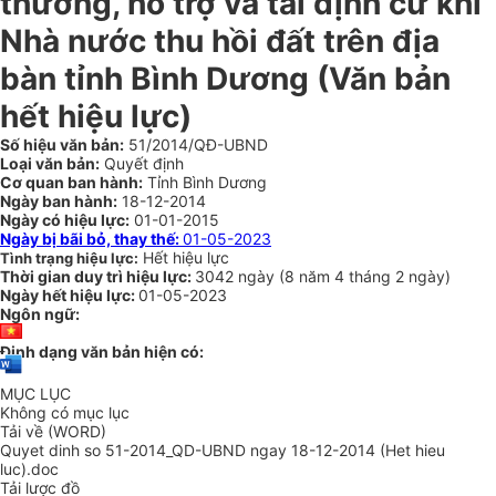
thường, hỗ trợ và tái định cư khi
Nhà nước thu hồi đất trên địa
bàn tỉnh Bình Dương
(Văn bản
hết hiệu lực)
Số hiệu văn bản:
51/2014/QĐ-UBND
Loại văn bản:
Quyết định
Cơ quan ban hành:
Tỉnh Bình Dương
Ngày ban hành:
18-12-2014
Ngày có hiệu lực:
01-01-2015
Ngày bị bãi bỏ, thay thế:
01-05-2023
Hết hiệu lực
Tình trạng hiệu lực:
Thời gian duy trì hiệu lực:
3042 ngày
(
8 năm
4 tháng
2 ngày
)
Ngày hết hiệu lực:
01-05-2023
Ngôn ngữ:
Định dạng văn bản hiện có:
MỤC LỤC
Không có mục lục
Tải về (WORD)
Quyet dinh so 51-2014_QD-UBND ngay 18-12-2014 (Het hieu
luc).doc
Tải lược đồ