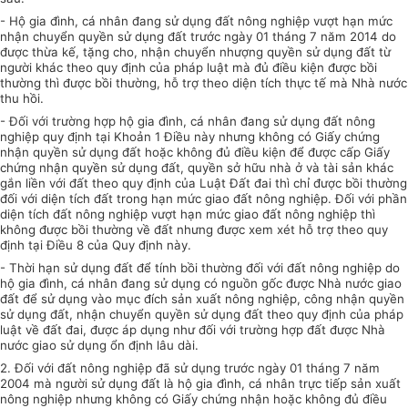
- Hộ gia đình, cá nhân đang sử dụng đất nông nghiệp vượt hạn mức
nhận chuyển quyền sử dụng đất trước ngày 01 tháng 7 năm 2014 do
được
thừa kế
, tặng cho, nhận chuyển nhượng quyền sử dụng đất từ
người khác theo quy định của pháp luật mà đủ điều kiện được bồi
thường thì được bồi thường, hỗ trợ theo diện tích thực tế mà Nhà nước
thu hồi.
- Đối với trường hợp hộ gia đình, cá nhân đang sử dụng đất nông
nghiệp quy định tại Khoản 1 Điều này nhưng không có Giấy chứng
nhận quyền sử dụng đất hoặc không đủ điều kiện để được cấp Giấy
chứng nhận quyền sử dụng đất, quyền sở hữu nhà ở và tài sản khác
gắn liền với đất theo quy định của Luật Đất đai thì chỉ được bồi thường
đối với diện tích đất trong hạn mức giao đất nông nghiệp. Đối với phần
diện tích đất nông nghiệp v
ượ
t hạn mức giao đất nông nghiệp thì
không được bồi th
ườ
ng về đất nhưng được xem xét hỗ trợ theo quy
định tại Điều 8 của Quy định này.
- Thời hạn sử dụng đất để tính bồi thường đối với đất nông nghiệp do
hộ gia đình, cá nhân đang
sử dụng
có nguồn gốc được Nhà nước giao
đất để sử dụng vào mục đích sản xuất nông nghiệp, công nhận quyền
sử dụng đất, nhận chuyển quyền sử dụng đất theo quy định của pháp
luật về đất đai, được áp dụng như đối với
trường hợp
đất được Nhà
nước giao sử dụng ổn định lâu dài.
2. Đối với đất nông nghiệp đã sử dụng trước ngày 01 tháng 7 năm
2004 mà người sử dụng
đất
là hộ gia đình, cá nhân trực tiếp sản xuất
nông nghiệp nhưng không có Giấy chứng nhận hoặc không đủ điều