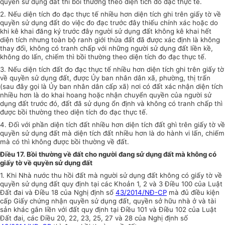
quyền sử dụng đất thì bồi thường theo diện tích đo đạc thực tế.
2. Nếu diện tích đo đạc thực tế nhiều hơn diện tích ghi trên giấy tờ về
quyền sử dụng
đất
do việc đo đạc trước đây thiếu chính xác hoặc do
khi kê khai đăng ký trước đây người sử dụng đất không kê khai hết
diện tích nhưng toàn bộ ranh giới thửa đất đã được xác định là không
thay đổi, không có tranh chấp với những người sử dụng đất liền kề,
không do lấn, chiếm thì bồi thường theo diện tích đo đạc thực tế.
3. Nếu diện tích đất đo đạc thực tế nhiều hơn diện tích ghi trên giấy tờ
về quyền sử dụng đất, được
Ủy ban
nhân dân xã, phường, thị trấn
(sau đây gọi là
Ủy ban
nhân dân cấp xã) nơi có đất xác nhận diện tích
nhiều hơn là do khai hoang hoặc nhận chuyển quyền của người sử
dụng đất trước đó, đất đã sử dụng ổn định và không có tranh chấp thì
được bồi thường theo diện tích đo đạc thực tế.
4. Đối với phần diện tích đất nhiều hơn diện tích đất ghì trên giấy tờ về
quyền
sử dụng
đất mà diện tích đất nhiều hơn là do hành vi lấn, chiếm
mà có thì không được bồi thường về đất.
Điều 17. Bồi thường về đất cho người đang sử dụng đất mà không có
giấy tờ về quyền sử dụng đất
1. Khi Nhà nước thu hồi đất mà người sử dụng đất không có giấy tờ về
quyền sử dụng
đất
quy định tại các Khoản 1, 2 và 3 Điều 100 của Luật
Đất đai và Điều 18 của Nghị định số
43/2014/NĐ-CP
mà đủ điều kiện
cấp Giấy chứng nhận quyền sử dụng đất, quyền sở hữu nhà ở và tài
sản khác gắn liền với đất quy định tại Điều 101 và Điều 102 của Luật
Đất đai, các Điều 20, 22, 23, 25, 27 và 28 của Nghị định số