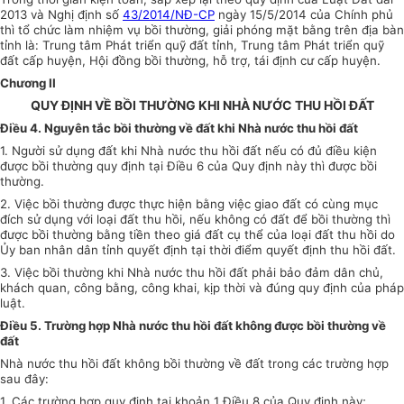
2013 và Nghị định số
43/2014/NĐ-CP
ngày 15/5/2014 của Chính phủ
thì tổ chức làm nhiệm vụ bồi thường, giải phóng mặt bằng trên địa bàn
tỉnh là: Trung tâm Phát triển quỹ đất tỉnh, Trung tâm Phát triển quỹ
đất cấp huyện, Hội đồng bồi thường, hỗ trợ, tái định cư cấp huyện.
Chương II
QUY ĐỊNH VỀ BỒI THƯỜNG KHI NHÀ NƯỚC THU HỒI ĐẤT
Điều 4. Nguyên tắc bồi thường về đất khi Nhà n
ướ
c thu hồi đất
1. Người sử dụng đất khi Nhà nước thu hồi đất nếu có đủ điều kiện
được bồi thường quy định tại Điều 6 của Quy định này thì được bồi
thường.
2. Việc bồi thường được thực hiện bằng việc giao đất có cùng mục
đích sử dụng với loại đất thu hồi, nếu không có đất để bồi thường thì
được bồi thường bằng tiền theo giá đất cụ thể của loại đất thu hồi do
Ủy ban
nhân dân tỉnh quyết định tại thời điểm
quyết
định thu hồi đất.
3. Việc bồi thường khi Nhà nước thu hồi đất phải bảo đảm dân chủ,
khách quan, công bằng, công khai, kịp thời và đúng quy định của pháp
luật.
Điều 5.
Trường hợp
Nhà nước thu hồi đất không được bồi thường về
đất
Nhà nước thu hồi đất không bồi thường về đất trong các trường hợp
sau đây:
1. Các trường
hợp quy
định tại khoản 1 Điều 8 của Quy định này;