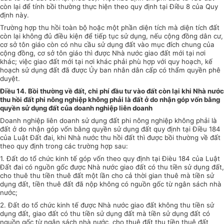
còn lại để tính bồi thường thực hiện theo quy định tại Điều 8 của Quy
định này.
Trường hợp thu hồi toàn bộ hoặc một phần diện tích mà diện tích đất
còn lại không đủ điều kiện để tiếp tục sử dụng, nếu cộng đồng dân cư,
cơ sở tôn giáo còn có nhu cầu sử dụng
đất
vào mục đích chung của
cộng đồng, cơ sở tôn giáo thì được Nhà nước giao đất mới tại nơi
khác; việc giao đất mới tại nơi khác phải
phù hợp
với quy hoạch, kế
hoạch sử dụng đất đã được
Ủy ban
nhân dân cấp có thẩm quyền phê
duyệt.
Điều 14. Bồi th
ườ
ng về đất, chi phí đầu tư vào đất còn lại khi Nhà nước
thu hồi đất phi nông nghiệp không phải
là
đất ở do nhận góp vốn bằng
quyền sử dụng
đất
của doanh nghiệp liên doanh
Doanh nghiệp liên doanh sử dụng đất phi nông nghiệp không phải là
đất ở do nhận góp vốn bằng quyền sử dụng đất quy định tại Điều 184
của Luật Đất đai, khi Nhà n
ướ
c thu hồi đất thì được bồi thường về đất
theo quy định trong các trường hợp sau:
1. Đất do tổ chức kinh tế góp vốn theo quy định tại Đièu 184 của Luật
Đất đai có nguồn gốc được Nhà nước giao đất có thu tiền sử dụng đất,
cho thuê thu tiền thuê đất một lần cho cả thời gian thuê mà tiền sử
dụng đất, tiền thuê đất đã nộp không có nguồn gốc từ ngân sách nhà
nước;
2. Đất do tổ chức kinh tế được Nhà nước giao đất không thu tiền sử
dụng đất, giao đất có thu tiền sử dụng đất mà tiền sử dụng đất có
nguồn gốc từ ngân sách nhà nước, cho thuê đất thu tiền thuê đất