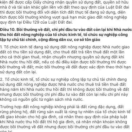
kiện để được cấp Giấy chứng nhận quyền sử dụng đất, quyền
sở
hữu
nhà ở và tài sản khác gắn liền với đất theo quy định của Luật Đất đai
thì được bồi th
ườ
ng đối với diện tích đất thực tế đang sử dụng, diện
tích được bồi thường không vượt quá hạn mức giao đất nông nghiệp
quy định tại Điều 129 của Luật Đất đai.
Điều 10. Bồi th
ườ
ng về đất, chi phí đầu tư vào đất còn lại khi Nhà nước
thu hồi đất nông nghiệp của tổ chức kinh tế, tổ chức sự nghiệp công
lập tự chủ tài chính, cộng đồng dân cư, cơ sở tôn giáo
1. Tổ chức kinh tế đang sử dụng đất nông nghiệp được Nhà nước giao
đất có thu tiền sử dụng đất, cho thuê đất trả tiền thuê đất một lần
cho cả thời gian thuê, nhận chuyển nhượng quyền sử dụng đất khi
Nhà nước thu hồi đất, nếu có đủ điều kiện được bồi thường thì được
bồi thường về
đất
; mức bồi thường về đất được xác định theo thời hạn
sử dụng đất còn lại.
2. Tổ chức kinh tế, tổ chức sự nghiệp công lập tự chủ tài chính đang
sử dụng
đất nông nghiệp được Nhà nước cho thuê trả tiền thuê đất
hàng năm khi Nhà nước thu hồi đất thì không được bồi thường về đất
nhưng được bồi thường chi phí đầu tư vào đất còn lại nếu chi phí này
không có nguồn gốc từ ngân sách nhà nước.
Trường hợp đất nông nghiệp không phải là đất rừng đặc dụng,
đất
rừng phòng hộ, đất rừng sản xuất là rừng tự nhiên của tổ chức
kinh tế
đã giao k
hoán
cho hộ gia đình, cá nhân theo quy định của pháp luật
khi Nhà nước thu hồi đất thì hộ gia đình, cá nhân nhận k
hoán
không
được bồi th
ườ
ng về đất nhưng được bồi thường chi phí đầu tư vào đất
còn lại.