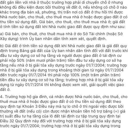
đất gắn liền với nhà ở thuộc trường hợp phải di chuyển chỗ ở nhưng
không đủ điều kiện được bồi thường về đất ở, nếu không có chỗ ở nào
khác trong địa bàn xã, phường, thị trấn nơi có đất ở thu hồi thì được
Nhà nước bán, cho thuê, cho thuê mua nhà ở hoặc được giao đất ở có
thu tiền sử dụng đất. Giá bán, cho thuê, cho thuê mua nhà ở; giá đất
ở tính tiền sử dụng đất khi Nhà nước giao đất được quy định như sau:
a) Giá bán, cho thuê, cho thuê mua nhà ở do Sở Tài chính (hoặc Sở
Xây dựng) trình
Ủy ban
nhân dân tỉnh xem xét, quyết định.
b) Giá đất ở tính tiền sử dụng đất khi Nhà nước giao đất là giá đất quy
định trong Bảng giá đất của
Ủy ban
nhân dân tỉnh đối với đất trước khi
đầu tư xây dựng cơ sở hạ tầng và người được giao đất ở tái định cư
phải nộp 50% (năm mươi phần trăm) tiền đầu tư xây dựng cơ sở hạ
tầng nếu nhà ở bị giải tỏa xây dựng trước ngày 01/7/2004;
trường hợp
nhà ở bị giải tỏa xây dựng trong khoảng thời gian từ ngày 01/7/2004
đến trước ngày 01/7/2014 thì phải nộp 100% (một trăm phần trăm)
tiền
đầu tư
xây dựng cơ sở hạ tầng; trường hợp nhà ở bị giải tỏa xây
dựng từ ngày 01/7/2014 thì không được xem xét, giải quyết việc giao
đất ở.
4. Trường hợp
hộ gia đình, cá nhân được Nhà nước bán, cho thuê, cho
thuê mua nhà ở hoặc được giao đất ở có thu tiền sử dụng đất theo
quy định tại Khoản 3 Điều này mà tự lo chỗ ở thì ngoài việc được bồi
thường về đất (nếu có) còn được nhận khoản tiền hỗ trợ bằng (=) giá
trị suất đầu tư hạ tầng của lô đất tái định cư tập trung quy định tại
Điều 32 Quy định này đối với trường hợp nhà ở bị giải tỏa xây dựng
trước ngày 01/7/2004; trường hợp nhà ở bị giải tỏa xây dựng trong