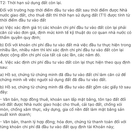
T2: Thời hạn sử dụng đất còn lại.
Đối với
trường hợp
thời điểm đầu tư vào đất sau thời điểm được Nhà
nước giao đất, cho thuê đất thì thời hạn sử dụng đất (T1) được tính từ
thời điểm đầu tư vào đất
a) Việc xác định giá trị các khoản chi phí đầu tư vào đất còn lại phải
căn cứ vào đơn giá, định mức kinh tế kỹ thuật do cơ quan nhà nước
có
thẩm quyền quy định;
b) Đối với khoản chi phí đầu tư vào đất mà việc đầu tư thực hiện trong
nhiều lần, nhiều năm thì khi xác định chi phí đầu tư vào đất còn lại
được cộng dồn chi phí của tất cả các lần, các năm đó.
4. Việc xác định chi phí đầu tư vào đất còn lại thực hiện theo
quy định
sau:
a) Hồ sơ, chứng từ chứng minh đã đầu tư vào đất chỉ làm căn cứ để
chứng minh về việc người
sử dụng
đất đã đầu tư vào đất.
b) Hồ sơ, chứng từ chứng minh đã đầu tư vào đất gồm các giấy tờ sau
đây:
- Văn
bản, hợp đồng thuê, k
hoán
san lấp mặt bằng, tôn tạo đất đối
với đất được Nhà nước giao hoặc cho thuê, cải tạo đất, chống xói
mòn, chống xâm thực, xây dựng, gia cố nền đất làm mặt bằng sản
xuất kinh doanh;
- Văn
bản, thanh lý hợp đồng; hóa đơn, chứng từ thanh toán đối
với
từng khoản chi phí đã đầu tư vào đất quy định tài Khoản này;