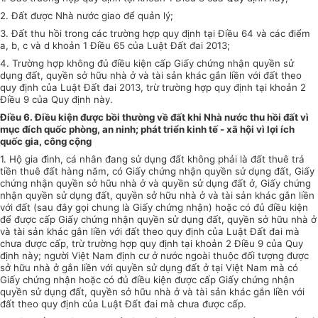
2. Đất được Nhà nước giao để quản lý;
3. Đất thu hồi trong các trường
hợp quy
định tại Điều 64 và các điểm
a, b, c và d khoản 1 Điều 65 của Luật Đất đai 2013;
4. Trường hợp
không đủ điều kiện cấp Giấy chứng nhận quyền sử
dụng đất, quyền sở hữu nhà ở và tài sản khác gắn liền với đất theo
quy định của Luật Đất đai 2013, trừ trường hợp quy định tại khoản 2
Điều 9 của Quy định này.
Điều 6. Điều kiện được bồi thường về đất khi Nhà nước thu hồi đất vì
mục đích quốc phòng, an ninh; phát triển kinh tế - xã hội vì lợi ích
quốc gia, công cộng
1. Hộ gia đình, cá nhân đang sử dụng đất không phải là đất thuê trả
tiền thuê đất hàng năm, có Giấy chứng nhận quyền sử dụng đất, Giấy
chứng nhận quyền sở hữu nhà ở và quyền sử dụng đất ở, Giấy chứng
nhận quyền sử dụng đất, quyền sở hữu nhà ở và tài sản khác gắn liền
với đất (sau đây gọi chung là Giấy chứng nhận) hoặc có đủ điều kiện
để được cấp Giấy chứng nhận quyền sử dụng đất, quyền sở hữu nhà ở
và tài sản khác gắn liền với đất theo quy định của Luật Đất đai mà
chưa được cấp, trừ trường
hợp quy
định tại khoản 2 Điều 9 của Quy
định này; người Việt Nam định cư ở nước ngoài thuộc đối tượng được
sở hữu nhà ở gắn liền với quyền sử dụng đất ở tại Việt Nam mà có
Giấy chứng nhận hoặc có đủ điều kiện được cấp Giấy chứng nhận
quyền sử dụng đất, quyền sở hữu nhà ở và tài sản khác gắn liền với
đất theo quy định của Luật Đất đai mà chưa được cấp.