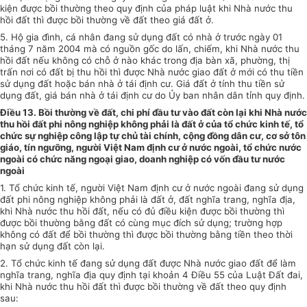
kiện được bồi thường theo quy định của pháp luật khi Nhà nước thu
hồi đất thì được bồi thường về đất theo giá đất ở.
5. Hộ gia đình, cá nhân đang sử dụng đất có nhà ở trước ngày 01
tháng 7 năm 2004 mà có nguồn gốc do lấn, chiếm, khi Nhà nước thu
hồi đất nếu không có chỗ ở nào khác trong địa bàn xã, phường, thị
trấn nơi có đất bị thu hồi thì được Nhà nước giao đất ở mới có thu tiền
sử dụng đất hoặc bán nhà ở tái định cư. Giá đất ở tính thu tiền sử
dụng đất, giá bán nhà ở tái định cư do
Ủy ban
nhân dân tỉnh
quy định
.
Điều 13. Bồi thường về đất, chi phí đầu tư vào đất còn lại khi Nhà nước
thu hồi đất phi nông nghiệp không phải là đất ở của tổ chức kinh tế, tổ
chức sự nghiệp công lập tự chủ tài chính, cộng đồng dân cư, cơ sở tôn
giáo, tín ngưỡng, người Việt Nam định cư ở nước ngoài, tổ chức nước
ngoài có chức năng ngoại giao, doanh nghiệp có vốn đầu tư n
ướ
c
ngoài
1. Tổ chức kinh tế, người Việt Nam định cư ở nước ngoài đang sử dụng
đất phi nông nghiệp không phải là đất ở,
đất
nghĩa trang, nghĩa địa,
khi Nhà nước thu hồi đất, nếu có đủ điều kiện được bồi thường thì
được bồi thường bằng đất có cùng mục đích sử dụng;
trường hợp
không có đất để bồi thường thì được bồi thường bằng tiền theo thời
hạn sử dụng đất còn lại.
2. Tổ chức
kinh
tế đang sử dụng đất được Nhà nước giao đất để làm
nghĩa trang, nghĩa địa quy định tại khoản 4 Điều 55 của Luật Đất đai,
khi Nhà nước thu hồi đất thì được bồi thường về đất theo quy định
sau: