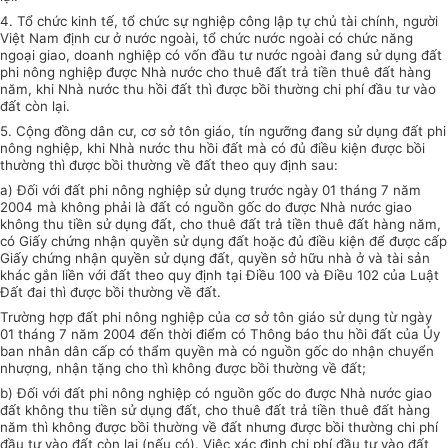
4. Tổ chức kinh tế, tổ chức sự nghiệp công lập tự chủ tài chính, người
Việt Nam định cư ở nước ngoài, tổ chức nước ngoài có chức năng
ngoại giao, doanh nghiệp có vốn đầu tư nước ngoài đang sử dụng đất
phi nông nghiệp được Nhà nước cho thuê đất trả tiền thuê
đất
hàng
năm, khi Nhà nước thu hồi đất thì được bồi thường chi phí đầu tư vào
đất còn lại.
5. Cộng đồng dân cư, cơ sở tôn giáo, tín ngưỡng đang sử dụng đất phi
nông nghiệp, khi Nhà nước thu hồi đất mà có đủ điều kiện được bồi
thường thì được bồi thường về đất theo quy định sau:
a) Đối với đất phi nông nghiệp sử dụng trước ngày 01 tháng 7 năm
2004 mà không phải là đất có nguồn gốc do được Nhà nước giao
không thu tiền sử dụng đất, cho thuê đất trả tiền thuê đất hàng năm,
có Giấy chứng nhận quyền sử dụng đất hoặc đủ điều kiện để được cấp
Giấy chứng nhận quyền sử dụng đất, quyền sở hữu nhà ở và tài sản
khác gắn liền với đất theo quy định tại Điều 100 và Điều 102 của Luật
Đất đai thì được bồi thường về đất.
Trường hợp đất phi nông nghiệp của cơ sở tôn giáo sử dụng từ ngày
01
tháng
7 năm 2004 đến thời
điểm
có Thông báo thu hồi
đất
của Ủy
ban nhân dân cấp có thẩm quyền mà có nguồn gốc do nhận chuyển
nhượng, nhận tặng cho thì không được bồi thường về đất;
b) Đối với đất phi nông nghiệp có nguồn gốc do được Nhà nước giao
đất không thu tiền sử dụng đất, cho thuê đất trả tiền thuê đất hàng
năm thì không được bồi thường về đất nhưng được bồi thường chi phí
đầu tư vào đất còn lại (nếu có). Việc xác định chi phí đầu tư vào đất