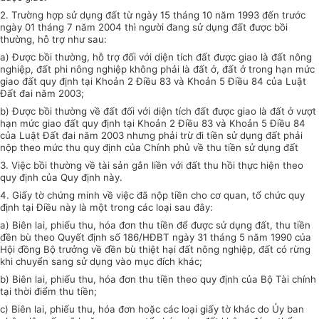
2. Trường hợp sử dụng đất từ ngày 15 tháng 10 năm 1993 đến trước
ngày 01 tháng 7 năm 2004 thì người đang sử dụng đất được bồi
thường, hỗ trợ như sau:
a) Được bồi thường, hỗ trợ đối với diện tích đất được giao
là
đất nông
nghiệp, đất phi nông nghiệp không phải là đất ở, đất ở trong hạn mức
giao đất quy định tại Khoản 2 Điều 83 và Khoản 5 Điều 84 của Luật
Đất đai năm 2003;
b) Được bồi thường về đất đối với diện tích đất được giao là đất ở vượt
hạn mức giao đất quy định tại Khoản 2 Điều 83 và Khoản 5 Điều 84
của Luật Đất đai năm 2003 nhưng phải trừ đi tiền sử dụng
đất
phải
nộp theo mức thu quy định của Chính phủ về thu tiền sử dụng đất
3. Việc bồi thường về tài sản gắn liền với đất thu hồi thực hiện theo
quy định của Quy định này.
4. Giấy tờ chứng minh về việc đã nộp tiền cho cơ quan, tổ chức quy
định tại Điều này là một trong các loại sau đây:
a) Biên lai, phiếu thu, hóa đơn thu tiền để được sử dụng đất, thu tiền
đền bù theo Quyết định số 186/HĐBT ngày 31 tháng 5 năm 1990 của
Hội đồng Bộ trưởng về đền bù thiệt hại đất nông nghiệp, đất có rừng
khi chuyển sang sử dụng vào mục đích khác;
b) Biên lai, phiếu thu, hóa đơn thu tiền theo quy định của Bộ Tài chính
tại thời điểm thu tiền;
c) Biên lai, phiếu thu, hóa đơn hoặc các loại giấy tờ khác do
Ủy ban