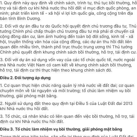
1.
Quy định này quy định về chính sách, trình tự, thủ tục bồi thường, hỗ
trợ và tái định cư khi Nhà nước thu hồi đất vì mục đích quốc phòng, an
ninh; phát triển kinh tế - xã hội vì lợi ích quốc gia, công cộng trên địa
bàn tỉnh Bình Dương.
2. Đối với dự án đầu tư do Quốc hội quyết định chủ trương đầu tư, Thủ
tướng Chính phủ chấp thuận chủ trương đầu tư mà phải di chuyển cả
cộng đồng dân cư, làm ảnh hưởng đến toàn bộ đời sống,
kinh tế
- xã
hội, truyền thống văn hóa của cộng đồng, các dự án thu hồi đất liên
quan đến nhiều tỉnh, thành phố trực thuộc trung ương thì Thủ tướng
Chính phủ quyết định khung chính sách bồi thường, hỗ trợ, tái định cư.
3. Đối với dự án sử dụng vốn vay của các tổ chức quốc tế, nước ngoài
mà Nhà nước Việt Nam có cam kết về khung chính sách bồi thường,
hỗ trợ, tái định cư thì thực hiện theo khung chính sách đó.
Điều 2. Đối tượng áp dụng
1. Cơ quan thực hiện chức năng quản lý nhà nước về đất đai; cơ quan
chuyên môn về tài nguyên và môi trường; tổ chức làm nhiệm vụ bồi
thường, giải phóng mặt bằng.
2. Người sử dụng đất theo quy định tại Điều 5 của Luật Đất đai 2013
khi Nhà nước thu hồi đất.
3. Tổ chức, cá nhân khác có liên quan đến việc bồi thường, hỗ trợ, tái
định cư khi Nhà nước thu hồi đất.
Điều 3. Tổ chức làm nhiệm vụ bồi thường, giải phóng mặt bằng
Trong
thời gian
kiện toàn, sắp xếp lại theo quy định của Luật Đất đai