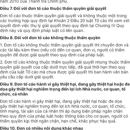
năm 2010 của Thanh tra Chính phủ.
Điều 7. Đối với đơn tố cáo thuộc thẩm quyền giải quyết
Đơn tố cáo thuộc thẩm quyền giải quyết và không thuộc một trong
các trường hợp quy định tại Khoản 2 Điều 20 luật Tố cáo thì xem xét
quyết định việc thụ lý giải quyết theo quy định tại Chương IV Quy
định này và quy định pháp luật có liên quan.
Điều 8. Đối với đơn tố cáo không thuộc thẩm quyền
1. Đơn tố cáo không thuộc thẩm quyền giải quyết thì chuyển đơn và
các tài liệu kèm theo (nếu có) đến cơ quan, đơn vị, người có thẩm
quyền để được giải quyết theo quy định của pháp luật.
2. Đơn tố cáo không thuộc thẩm quyền giải quyết nhưng thuộc thẩm
quyền giải quyết của cấp dưới trực tiếp, đã quá thời hạn theo quy
định của luật Tố cáo mà chưa được giải quyết thì ban hành văn bản
yêu cầu cấp dưới giải quyết.
Điều 9. Đơn tố cáo hành vi gây thiệt hại, đang gây thiệt hại hoặc đe
dọa gây thiệt hại nghiêm trọng đến lợi ích Nhà nước, cơ quan, tổ
chức, cá nhân
Đơn tố cáo hành vi gây thiệt hại, đang gây thiệt hại hoặc đe dọa
gây thiệt hại nghiêm trọng đến lợi ích Nhà nước, cơ quan, tổ chức,
tính mạng, tài sản của cá nhân thì áp dụng biện pháp ngăn chặn
theo quy định của pháp luật hoặc thông báo cho cơ quan, người có
thẩm quyền kịp thời ngăn chặn, hạn chế, khắc phục hậu quả.
Điều 10. Đơn có nhiều nội dung khác nhau