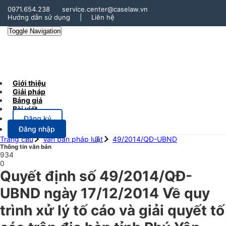
0971.654.238
service.center@caselaw.vn
Hướng dẫn sử dụng
|
Liên hệ
Toggle Navigation
Giới thiệu
Giải pháp
Bảng giá
Bài viết
Đăng ký
Đăng nhập
Trang chủ
Văn bản pháp luật
49/2014/QĐ-UBND
Thông tin văn bản
934
0
Quyết định số 49/2014/QĐ-
UBND ngày 17/12/2014 Về quy
trình xử lý tố cáo và giải quyết tố