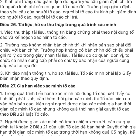
2. Kinh phí trưng cầu giám định do người yêu cầu giám định chi trả
từ nguồn kinh phí của cơ quan, tổ chức đó. Trường hợp giám định
theo yêu cầu của người tố cáo, người bị tố cáo thì kinh phí giám định
do người tố cáo, người bị tố cáo chi trả.
Điều 26. Tài liệu, hồ sơ thu thập trong quá trình xác minh
1. Việc thu thập tài liệu, thông tin bằng chứng phải theo nội dung tố
cáo và kế hoạch xác minh tố cáo.
2. Trường hợp không nhận bản chính thì khi nhận bản sao phải đối
chiếu với bản chính. Trường hợp không có bản chính đối chiếu phải
ghi rõ lý do trong giấy nhận tài liệu. Tài liệu do cơ quan, đơn vị, tổ
chức cá nhân cung cấp phải có chữ ký xác nhận của người cung
cấp vào tài liệu đó.
3. Khi tiếp nhận thông tin, hồ sơ, tài liệu, Tổ xác minh phải lập Giấy
biên nhận theo quy định.
Điều 27. Gia hạn việc xác minh tố cáo
1. Trong quá trình tiến hành xác minh nội dung tố cáo, xét thấy có
tình tiết phát sinh, cần thêm thời gian xác minh thì Tổ xác minh có
văn bản báo cáo, kiến nghị người được giao xác minh gia hạn thời
gian xác minh tố cáo nhưng không quá thời hạn giải quyết tố cáo
theo Điều 21 luật Tố cáo.
2. Người được giao xác minh có trách nhiệm xem xét, căn cứ quy
định tại Khoản 2 Điều 21 của luật Tố cáo để ban hành Quyết định gia
hạn thời gian xác minh tố cáo trong thời hạn không quá 05 ngày, kể