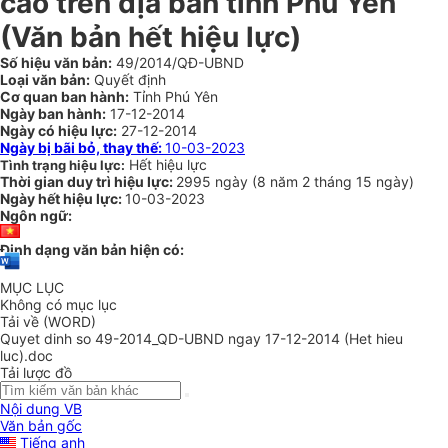
cáo trên địa bàn tỉnh Phú Yên
(Văn bản hết hiệu lực)
Số hiệu văn bản:
49/2014/QĐ-UBND
Loại văn bản:
Quyết định
Cơ quan ban hành:
Tỉnh Phú Yên
Ngày ban hành:
17-12-2014
Ngày có hiệu lực:
27-12-2014
Ngày bị bãi bỏ, thay thế:
10-03-2023
Hết hiệu lực
Tình trạng hiệu lực:
Thời gian duy trì hiệu lực:
2995 ngày
(
8 năm
2 tháng
15 ngày
)
Ngày hết hiệu lực:
10-03-2023
Ngôn ngữ:
Định dạng văn bản hiện có:
MỤC LỤC
Không có mục lục
Tải về (WORD)
Quyet dinh so 49-2014_QD-UBND ngay 17-12-2014 (Het hieu
luc).doc
Tải lược đồ
Nội dung VB
Văn bản gốc
Tiếng anh