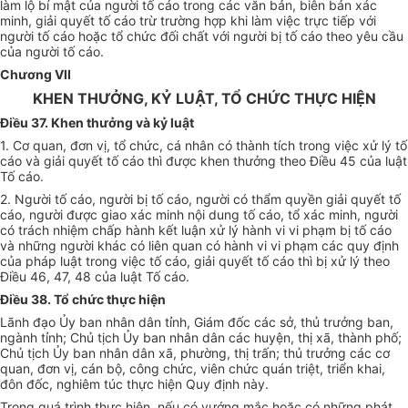
làm lộ bí mật của người tố cáo trong các văn bản, biên bản xác
minh, giải quyết tố cáo trừ trường hợp khi làm việc trực tiếp với
người tố cáo hoặc tổ chức đối chất với người bị tố cáo theo yêu cầu
của người tố cáo.
Chương VII
KHEN THƯỞNG, KỶ LUẬT, TỔ CHỨC THỰC HIỆN
Điều 37. Khen thưởng và kỷ luật
1. Cơ quan, đơn vị, tổ chức, cá nhân có thành tích trong việc xử lý tố
cáo và giải quyết tố cáo thì được khen thưởng theo Điều 45 của luật
Tố cáo.
2. Người tố cáo, người bị tố cáo, người có thẩm quyền giải quyết tố
cáo, người được giao xác minh nội dung tố cáo, tổ xác minh, người
có trách nhiệm chấp hành kết luận xử lý hành vi vi phạm bị tố cáo
và những người khác có liên quan có hành vi vi phạm các quy định
của pháp luật trong việc tố cáo, giải quyết tố cáo thì bị xử lý theo
Điều 46, 47, 48 của luật Tố cáo.
Điều 38. Tổ chức thực hiện
Lãnh đạo Ủy ban nhân dân tỉnh, Giám đốc các sở, thủ trưởng ban,
ngành tỉnh; Chủ tịch Ủy ban nhân dân các huyện, thị xã, thành phố;
Chủ tịch Ủy ban nhân dân xã, phường, thị trấn; thủ trưởng các cơ
quan, đơn vị, cán bộ, công chức, viên chức quán triệt, triển khai,
đôn đốc, nghiêm túc thực hiện Quy định này.
Trong quá trình thực hiện, nếu có vướng mắc hoặc có những phát