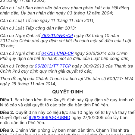
26 tháng 11 năm 2003;
Căn cứ Luật Ban hành văn bản quy phạm pháp luật của Hội đồng
nhân dân, Ủy ban nhân dân ngày 03 tháng 12 năm 2004;
Căn cứ Luật Tố cáo ngày 11 tháng 11 năm 2011;
Căn cứ Luật Tiếp công dân năm 2013;
Căn cứ Nghị định số
76/2012/NĐ-CP
ngày 03 tháng 10 năm
2012 của Chính phủ quy định chi tiết thi hành một số điều của Luật
Tố cáo;
Căn cứ Nghị định số
64/2014/NĐ-CP
ngày 26/6/2014 của Chính
Phủ quy định chi tiết thi hành một số điều của Luật tiếp công dân;
Căn cứ Thông tư
06/2013/TT-TTCP
ngày 30/9/2013 của Thanh tra
Chính Phủ quy định quy trình giải quyết tố cáo;
Theo đề nghị của Chánh Thanh tra tỉnh tại Văn bản số 609/TTr-NV4
ngày 25 tháng 11 năm 2014,
QUYẾT ĐỊNH
Điều 1
.
Ban hành kèm theo Quyết định này Quy định về quy trình xử
lý tố cáo và giải quyết tố cáo trên địa bàn tỉnh Phú Yên.
Điều 2
.
Quyết định này có hiệu lực sau 10 ngày kể từ ký và thay thế
Quyết định số
928/2009/QĐ-UBND
ngày 27/5/2009 của Ủy ban
nhân dân tỉnh Phú Yên.
Điều 3
.
Chánh Văn phòng Ủy ban nhân dân tỉnh, Chánh Thanh tra