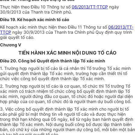
Thực hiện theo Điều 10 Thông tư số
06/2013/TT-TTCP
ngày
30/9/2013 của Thanh tra Chính phủ.
Điều 19. Kế hoạch xác minh tố cáo
Kế hoạch xác minh thực hiện theo Điều 11 Thông tư số
06/2013/TT-
TTCP
ngày 30/9/2013 của Thanh tra Chính phủ Quy định quy trình
giải quyết tố cáo.
Chương V
TIẾN HÀNH XÁC MINH NỘI DUNG TỐ CÁO
Điều 20. Công bố Quyết định thành lập Tổ xác minh
1. Trường hợp người bị tố cáo là cá nhân thì Tổ trưởng Tổ xác minh
gửi quyết định thành lập Tổ xác minh, trường hợp cần thiết thì tổ
chức việc công bố quyết định thành lập Tổ xác minh.
2. Trường hợp người bị tố cáo là cơ quan, tổ chức thì Tổ trưởng Tổ
xác minh có trách nhiệm tổ chức công bố quyết định thành lập Tổ
xác minh, người đứng đầu cơ quan, tổ chức đó hoặc người đại diện
hợp pháp của cơ quan, tổ chức đó là người tham dự buổi công bố.
3. Việc công bố quyết định thành lập Tổ xác minh cho người bị tố
cáo phải giữ bí mật thông tin về người tố cáo và được thực hiện
trong thời hạn không quá 05 ngày, kể từ ngày ban hành quyết định
thành lập Tổ xác minh. Nội dung buổi công bố được lập thành biên
bản, có chữ ký của những người tham dự công bố, mỗi bên một bản
và lưu hồ sơ giải quyết tố cáo