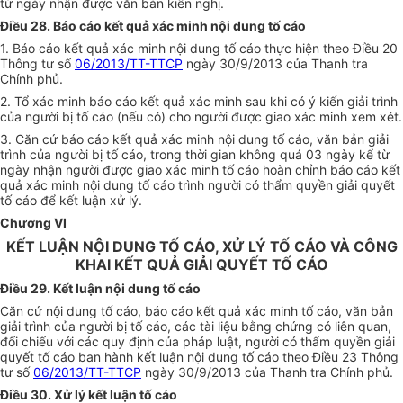
từ ngày nhận được văn bản kiến nghị.
Điều 28. Báo cáo kết quả xác minh nội dung tố cáo
1. Báo cáo kết quả xác minh nội dung tố cáo thực hiện theo Điều 20
Thông tư số
06/2013/TT-TTCP
ngày 30/9/2013 của Thanh tra
Chính phủ.
2. Tổ xác minh báo cáo kết quả xác minh sau khi có ý kiến giải trình
của người bị tố cáo (nếu có) cho người được giao xác minh xem xét.
3. Căn cứ báo cáo kết quả xác minh nội dung tố cáo, văn bản giải
trình của người bị tố cáo, trong thời gian không quá 03 ngày kể từ
ngày nhận người được giao xác minh tố cáo hoàn chỉnh báo cáo kết
quả xác minh nội dung tố cáo trình người có thẩm quyền giải quyết
tố cáo để kết luận xử lý.
Chương VI
KẾT LUẬN NỘI DUNG TỐ CÁO, XỬ LÝ TỐ CÁO VÀ CÔNG
KHAI KẾT QUẢ GIẢI QUYẾT TỐ CÁO
Điều 29. Kết luận nội dung tố cáo
Căn cứ nội dung tố cáo, báo cáo kết quả xác minh tố cáo, văn bản
giải trình của người bị tố cáo, các tài liệu bằng chứng có liên quan,
đối chiếu với các quy định của pháp luật, người có thẩm quyền giải
quyết tố cáo ban hành kết luận nội dung tố cáo theo Điều 23 Thông
tư số
06/2013/TT-TTCP
ngày 30/9/2013 của Thanh tra Chính phủ.
Điều 30. Xử lý kết luận tố cáo