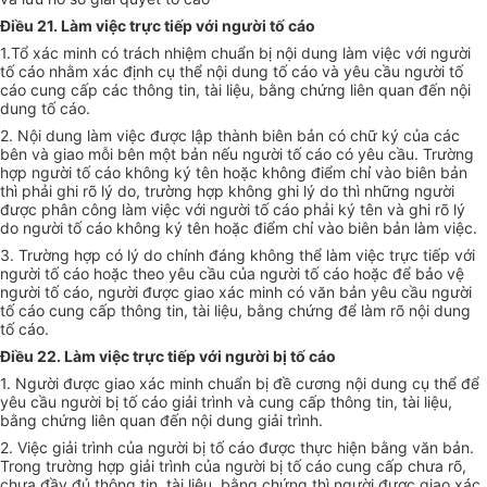
Điều 21. Làm việc trực tiếp với người tố cáo
1.Tổ xác minh có trách nhiệm chuẩn bị nội dung làm việc với người
tố cáo nhằm xác định cụ thể nội dung tố cáo và yêu cầu người tố
cáo cung cấp các thông tin, tài liệu, bằng chứng liên quan đến nội
dung tố cáo.
2. Nội dung làm việc được lập thành biên bản có chữ ký của các
bên và giao mỗi bên một bản nếu người tố cáo có yêu cầu. Trường
hợp người tố cáo không ký tên hoặc không điểm chỉ vào biên bản
thì phải ghi rõ lý do, trường hợp không ghi lý do thì những người
được phân công làm việc với người tố cáo phải ký tên và ghi rõ lý
do người tố cáo không ký tên hoặc điểm chỉ vào biên bản làm việc.
3. Trường hợp có lý do chính đáng không thể làm việc trực tiếp với
người tố cáo hoặc theo yêu cầu của người tố cáo hoặc để bảo vệ
người tố cáo, người được giao xác minh có văn bản yêu cầu người
tố cáo cung cấp thông tin, tài liệu, bằng chứng để làm rõ nội dung
tố cáo.
Điều 22. Làm việc trực tiếp với người bị tố cáo
1. Người được giao xác minh chuẩn bị đề cương nội dung cụ thể để
yêu cầu người bị tố cáo giải trình và cung cấp thông tin, tài liệu,
bằng chứng liên quan đến nội dung giải trình.
2. Việc giải trình của người bị tố cáo được thực hiện bằng văn bản.
Trong trường hợp giải trình của người bị tố cáo cung cấp chưa rõ,
chưa đầy đủ thông tin, tài liệu, bằng chứng thì người được giao xác