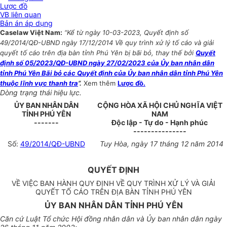
Lược đồ
VB liên quan
Bản án áp dụng
Caselaw Việt Nam:
“Kể từ ngày 10-03-2023, Quyết định số
49/2014/QĐ-UBND ngày 17/12/2014 Về quy trình xử lý tố cáo và giải
quyết tố cáo trên địa bàn tỉnh Phú Yên bị bãi bỏ, thay thế bởi
Quyết
định số 05/2023/QĐ-UBND ngày 27/02/2023 của Ủy ban nhân dân
tỉnh Phú Yên Bãi bỏ các Quyết định của Ủy ban nhân dân tỉnh Phú Yên
thuộc lĩnh vực thanh tra
”.
Xem thêm
Lược đồ.
Dòng trạng thái hiệu lực.
ỦY BAN NHÂN DÂN
CỘNG HÒA XÃ HỘI CHỦ NGHĨA VIỆT
TỈNH PHÚ YÊN
NAM
-------
Độc lập - Tự do - Hạnh phúc
---------------
Số:
49/2014/QĐ-UBND
Tuy Hòa, ngày 17 tháng 12 năm 2014
QUYẾT ĐỊNH
VỀ VIỆC BAN HÀNH QUY ĐỊNH VỀ QUY TRÌNH XỬ LÝ VÀ GIẢI
QUYẾT TỐ CÁO TRÊN ĐỊA BÀN TỈNH PHÚ YÊN
ỦY BAN NHÂN DÂN TỈNH PHÚ YÊN
Căn cứ Luật Tổ chức Hội đồng nhân dân và Ủy ban nhân dân ngày