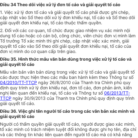
Điều 34 Theo dõi việc xử lý đơn tố cáo và giải quyết tố cáo
1. Việc xử lý đơn tố cáo và giải quyết tố cáo phải được ghi chép,
cập nhật vào Sổ theo dõi xử lý đơn khiếu nại, tố cáo và Sổ theo dõi
giải quyết đơn khiếu nại, tố cáo thuộc thẩm quyền.
2. Đối với các cơ quan, tổ chức được giao nhiệm vụ xác minh nội
dung tố cáo hoặc có cán bộ, công chức, viên chức đơn vị mình làm
Tổ trưởng Tổ xác minh thì ghi chép, cập nhật việc xác minh, giải
quyết tố cáo vào Sổ theo dõi giải quyết đơn khiếu nại, tố cáo của
đơn vị mình do cơ quan cấp trên giao.
Điều 35. Hình thức mẫu văn bản dùng trong việc xử lý tố cáo và
giải quyết tố cáo
Mẫu văn bản văn bản dùng trong việc xử lý tố cáo và giải quyết tố
cáo được thực hiện theo các mẫu ban hành kèm theo Thông tư số
04/2010/TT-TTCP
ngày 26/8/2010 của Thanh tra Chính phủ quy
định quy trình xử lý đơn khiếu nại, đơn tố cáo, đơn phản ảnh, kiến
nghị liên quan đến khiếu nại, tố cáo và Thông tư số
06/2013/TT-
TTCP
ngày 30/9/2013 của Thanh tra Chính phủ quy định quy trình
giải quyết tố cáo.
Điều 36. Việc ghi tên người tố cáo trong các văn bản xác minh và
giải quyết tố cáo
Người có thẩm quyền giải quyết tố cáo, người được giao xác minh,
tổ xác minh có trách nhiệm tuyệt đối không được ghi họ tên, địa chỉ
và các thông tin khác liên quan đến người tố cáo mà có khả năng