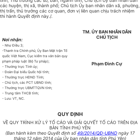
tỉnh, Thủ trưởng các sở, ban, ngành tỉnh; Chủ tịch Ủy ban nhân dân
các huyện, thị xã, thành phố; Chủ tịch Ủy ban nhân dân xã, phường,
thị trấn
,
thủ trưởng các cơ quan, đơn vị liên quan chịu trách nhiệm
thi hành Quyết định này./.
TM. ỦY BAN NHÂN DÂN
CHỦ TỊCH
Nơi nhận:
- Như Điều 3;
-Thanh tra Chính phủ; Ủy Ban Mặt trận Tổ
quốc Việt Nam, Cục kiểm tra văn bản quy
phạm pháp luật (Bộ Tư pháp);
Phạm Đình Cự
- Thường trực Tỉnh ủy;
- Đoàn Đại biểu Quốc hội tỉnh;
- Thường trực HĐND Tỉnh;
- Chủ tịch, các PCT UBND tỉnh;
- Thường trực UBMTTQVN tỉnh;
- Trung tâm THCB tỉnh;
- Lưu: VT, NC.
QUY ĐỊNH
VỀ QUY TRÌNH XỬ LÝ TỐ CÁO VÀ GIẢI QUYẾT TỐ CÁO TRÊN ĐỊA
BÀN TỈNH PHÚ YÊN
(Ban hành kèm theo Quyết định số
49/2014/QĐ-UBND
ngày 17
tháng 12 năm 2014 của Ủy ban nhân dân tỉnh Phú Yên)