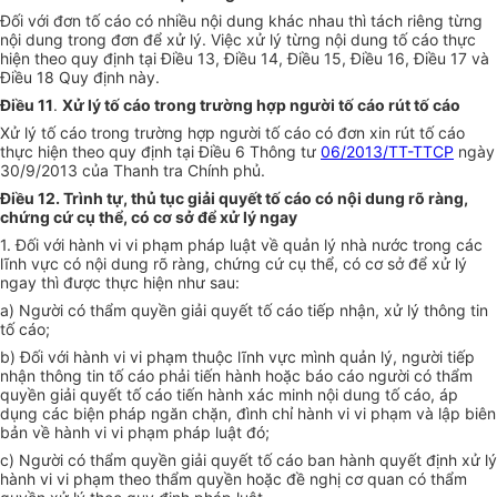
Đối với đơn tố cáo có nhiều nội dung khác nhau
thì tách riêng từng
nội dung trong đơn để xử lý. Việc xử lý từng nội dung tố cáo thực
hiện theo quy định tại Điều 13, Điều 14, Điều 15, Điều 16, Điều 17 và
Điều 18
Quy định này.
Điều 11
.
Xử lý tố cáo trong trường hợp người tố cáo rút tố cáo
Xử lý tố cáo trong trường hợp người tố cáo có đơn xin rút tố cáo
thực hiện theo quy định tại Điều 6 Thông tư
06/2013/TT-TTCP
ngày
30/9/2013 của Thanh tra Chính phủ.
Điều 12. Trình tự, thủ tục giải quyết tố cáo có nội dung rõ ràng,
chứng cứ cụ thể, có cơ sở để xử lý ngay
1. Đối với hành vi vi phạm pháp luật về quản lý nhà nước trong các
lĩnh vực có nội dung rõ ràng, chứng cứ cụ thể, có cơ sở để xử lý
ngay thì được thực hiện như sau:
a) Người có thẩm quyền giải quyết tố cáo tiếp nhận, xử lý thông tin
tố cáo;
b) Đối với hành vi vi phạm thuộc lĩnh vực mình quản lý, người tiếp
nhận thông tin tố cáo phải tiến hành hoặc báo cáo người có thẩm
quyền giải quyết tố cáo tiến hành xác minh nội dung tố cáo, áp
dụng các biện pháp ngăn chặn, đình chỉ hành vi vi phạm và lập biên
bản về hành vi vi phạm pháp luật đó;
c) Người có thẩm quyền giải quyết tố cáo ban hành quyết định xử lý
hành vi vi phạm theo thẩm quyền hoặc đề nghị cơ quan có thẩm