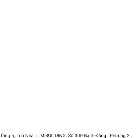
Tầng 5, Toà Nhà TTM BUILDING, Số 309 Bạch Đằng , Phường 2 ,