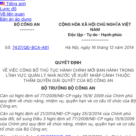
Tiếng anh
Lược đồ
VB liên quan
Bản án áp dụng
BỘ CÔNG AN
CỘNG HÒA XÃ HỘI CHỦ NGHĨA VIỆT
--------
NAM
Độc lập - Tự do - Hạnh phúc
---------------
Số:
7437/QĐ-BCA-A61
Hà Nội, ngày 16 tháng 12 năm 2014
QUYẾT ĐỊNH
VỀ VIỆC CÔNG BỐ THỦ TỤC HÀNH CHÍNH MỚI BAN HÀNH TRONG
LĨNH VỰC QUẢN LÝ NHÀ NƯỚC VỀ XUẤT NHẬP CẢNH THUỘC
THẨM QUYỀN GIẢI QUYẾT CỦA BỘ CÔNG AN
BỘ TRƯỞNG BỘ CÔNG AN
Căn cứ Nghị định số 77/2009/NĐ-CP ngày 15/9/ 2009 của Chính phủ
quy định về chức năng, nhiệm vụ, quyền hạn và cơ cấu tổ chức của Bộ
Công an;
Căn cứ Nghị định số 21/2014/NĐ-CP ngày 25/3/2014 của Chính phủ
sửa đổi, bổ sung Điều 3 Nghị định số 77/2009/NĐ-CP ngày 15/9/2009
của Chính phủ quy định về chức năng, nhiệm vụ, quyền hạn và cơ cấu
tổ chức của Bộ Công an;