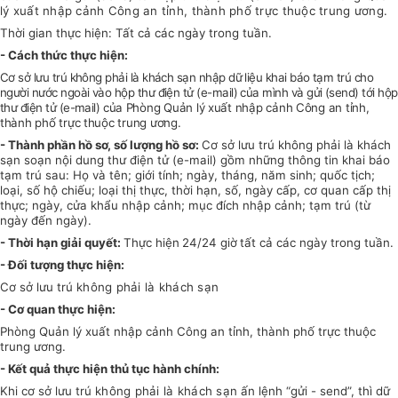
lý xuất nhập cảnh Công an tỉnh, thành phố trực thuộc trung ương.
Thời gian thực hiện: Tất cả các ngày trong tuần.
- Cách thức thực hiện:
Cơ sở lưu trú không phải là khách sạn nhập dữ liệu khai báo tạm trú cho
người nước ngoài vào hộp thư điện tử (e-mail) của mình và gửi (send) tới hộp
thư điện tử (e-mail)
của Phòng Quản lý xuất nhập cảnh Công an tỉnh,
thành phố trực thuộc trung ương.
- Thành phần hồ sơ, số lượng hồ sơ:
Cơ sở lưu trú không phải là khách
sạn soạn nội dung thư điện tử (e-mail) gồm những thông tin khai báo
tạm trú sau: Họ và tên; giới tính; ngày, tháng, năm sinh; quốc tịch;
loại, số hộ chiếu; loại thị thực, thời hạn, số, ngày cấp, cơ quan cấp thị
thực; ngày, cửa khẩu nhập cảnh; mục đích nhập cảnh; tạm trú (từ
ngày đến ngày).
- Thời hạn giải quyết:
Thực hiện
24/24 giờ
tất cả các ngày trong tuần.
- Đối tượng thực hiện:
Cơ sở lưu trú
không phải là khách sạn
- Cơ quan thực hiện:
Phòng Quản lý xuất nhập cảnh Công an tỉnh, thành phố trực thuộc
trung ương.
- Kết quả thực hiện thủ tục hành chính:
Khi cơ sở lưu trú
không phải là khách sạn
ấn lệnh “gửi - send”, thì dữ