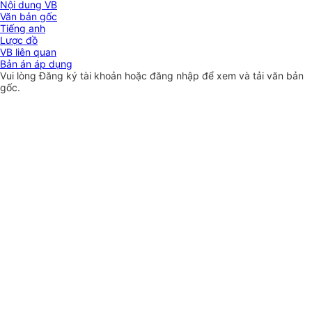
Nội dung VB
Văn bản gốc
Tiếng anh
Lược đồ
VB liên quan
Bản án áp dụng
Vui lòng
Đăng ký
tài khoản hoặc
đăng nhập
để xem và tải văn bản
gốc.