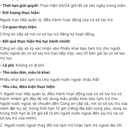
- Thời hạn giải quyết:
Thực hiện
24/24 giờ
tất cả các ngày trong tuần.
- Đối tượng thực hiện:
Người trực tiếp quản lý, điều hành hoạt động của cơ sở lưu trú
.
- Cơ quan thực hiện:
Công an cấp xã nơi cơ sở lưu trú đăng ký hoạt động.
- Kết quả thực hiện thủ tục hành chính:
Công an cấp xã ký xác nhận vào Phiếu khai báo tạm trú cho người
nước ngoài do cơ sở lưu trú trực tiếp nộp, sao 01 bản gửi lại cơ sở lưu
trú lưu.
- Lệ phí:
Không có lệ phí
- Tên mẫu đơn, mẫu tờ khai:
Phiếu khai báo tạm trú cho người nước ngoài (mẫu KB)
- Yêu cầu, điều kiện thực hiện:
1. Người trực tiếp quản lý, điều hành hoạt động của cơ sở lưu trú có
trách nhiệm ghi đầy đủ nội dung mẫu phiếu khai báo tạm trú cho
người nước ngoài và chuyển đến Công an cấp xã, nơi cơ sở lưu trú
của
mình đặt trụ sở,
trong thời hạn 12 giờ (riêng địa bàn vùng sâu, vùng xa
trong thời hạn là 24 giờ kể từ khi người nước ngoài đến lưu trú tại cơ
sở lưu trú của mình).
2. Người nước ngoài thay đổi nơi tạm trú hoặc tạm trú ngoài địa chỉ