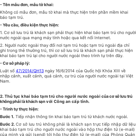
- Tên mẫu đơn, mẫu tờ khai:
Không có mẫu đơn, mẫu tờ khai mà thực hiện trên phần mềm khai
báo tạm trú.
- Yêu cầu, điều kiện thực hiện:
1. Cơ sở lưu trú là khách sạn phải thực hiện khai báo tạm trú cho người
nước ngoài qua mạng máy tính hoặc qua kết nối Internet.
2. Người nước ngoài thay đổi nơi tạm trú hoặc tạm trú ngoài địa chỉ
ghi trong thẻ thường trú, thì cơ sở lưu trú là khách sạn phải thực hiện
khai báo tạm trú lại cho người nước ngoài theo trình tự trên đây.
- Cơ sở pháp lý:
Luật số
47/2014/QH13
ngày 16/6/2014 của Quốc hội Khóa XIII về
nhập cảnh, xuất cảnh, quá cảnh, cư trú của người nước ngoài tại Việt
Nam.
2.
Thủ tục khai báo tạm trú cho người nước ngoài
của cơ sở lưu trú
không phải là khách sạn
với Công an cấp tỉnh.
- Trình tự thực hiện:
Bước 1.
Tiếp nhận thông tin khai báo tạm trú từ khách nước ngoài.
Bước 2.
Cơ sở lưu trú không phải là khách sạn trực tiếp nhập dữ liệu
khai báo tạm trú cho người nước ngoài vào hộp thư điện tử (e-mail)
của mình và gửi
(send)
tới hộp thư điện tử (e-mail) của Phòng Quản