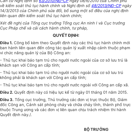
Căn cứ Nghị định số
63/2010/NĐ-CP
ngày 08/6/2010 của Chính phủ
về kiểm soát thủ tục hành chính và Nghị định số
48/2013/NĐ-CP
ngày
14/3/2013 của Chính phủ sửa đổi, bổ sung một số điều của nghị định
liên quan đến kiểm soát thủ tục hành chính;
Xét đề nghị của Tổng cục trưởng Tổng cục An ninh I và Cục trưởng
Cục Pháp chế và cải cách hành chính, tư pháp,
QUYẾT ĐỊNH:
Điều 1.
Công bố kèm theo Quyết định này các thủ tục hành chính mới
ban hành liên quan đến công tác quản lý xuất nhập cảnh thuộc phạm
vi chức năng quản lý của Bộ Công an:
- Thủ tục khai báo tạm trú cho người nước ngoài của cơ sở lưu trú là
khách sạn với Công an cấp tỉnh;
- Thủ tục khai báo tạm trú cho người nước ngoài của cơ sở lưu trú
không phải là khách sạn với Công an cấp tỉnh;
- Thủ tục khai báo tạm trú cho người nước ngoài với Công an cấp xã.
Điều 2.
Quyết định này có hiệu lực kể từ ngày 01 tháng 01 năm 2015.
Điều 3.
Tổng cục trưởng, Thủ trưởng các đơn vị trực thuộc Bộ, Giám
đốc Công an, Cảnh sát phòng cháy và chữa cháy tỉnh, thành phố trực
thuộc Trung ương và các đơn vị liên quan chịu trách nhiệm thi hành
Quyết định này./.
BỘ TRƯỞNG