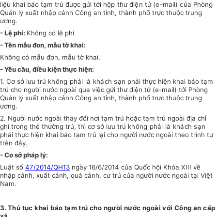
liệu khai báo tạm trú được gửi tới
hộp thư điện tử (e-mail) của
Phòng
Quản lý xuất nhập cảnh Công an tỉnh, thành phố trực thuộc trung
ương.
- Lệ phí:
Không có lệ phí
- Tên mẫu đơn, mẫu tờ khai:
Không có mẫu đơn, mẫu tờ khai.
- Yêu cầu, điều kiện thực hiện:
1. Cơ sở lưu trú
không phải là khách sạn
phải thực hiện khai báo tạm
trú cho người nước ngoài qua việc gửi thư điện tử (e-mail) tới Phòng
Quản lý xuất nhập cảnh Công an tỉnh, thành phố trực thuộc trung
ương.
2. Người nước ngoài thay đổi nơi tạm trú hoặc tạm trú ngoài địa chỉ
ghi trong thẻ thường trú, thì cơ sở lưu trú
không phải là khách sạn
phải thực hiện khai báo tạm trú lại cho người nước ngoài theo trình tự
trên đây.
- Cơ sở pháp lý:
Luật số
47/2014/QH13
ngày 16/6/2014 của Quốc hội Khóa XIII về
nhập cảnh, xuất cảnh, quá cảnh, cư trú của người nước ngoài tại Việt
Nam.
3.
Thủ tục khai báo tạm trú cho người nước ngoài với Công an cấp
xã