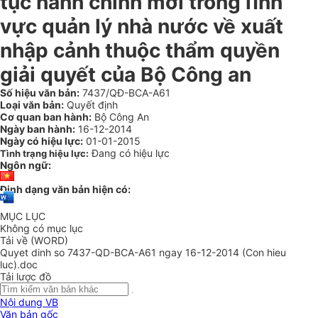
tục hành chính mới trong lĩnh
vực quản lý nhà nước về xuất
nhập cảnh thuộc thẩm quyền
giải quyết của Bộ Công an
Số hiệu văn bản:
7437/QĐ-BCA-A61
Loại văn bản:
Quyết định
Cơ quan ban hành:
Bộ Công An
Ngày ban hành:
16-12-2014
Ngày có hiệu lực:
01-01-2015
Đang có hiệu lực
Tình trạng hiệu lực:
Ngôn ngữ:
Định dạng văn bản hiện có:
MỤC LỤC
Không có mục lục
Tải về (WORD)
Quyet dinh so 7437-QD-BCA-A61 ngay 16-12-2014 (Con hieu
luc).doc
Tải lược đồ
Nội dung VB
Văn bản gốc