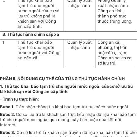
2
Thủ tục khai báo
Quản lý xuất
Phòng Quản lý
tạm trú cho người
nhập cảnh
xuất nhập cảnh
nước ngoài
của cơ sở
Công an tỉnh,
lưu trú không phải là
thành phố trực
khách sạn
với Công
thuộc trung ương.
an cấp tỉnh.
B. Thủ tục hành chính cấp xã
1
Thủ tục khai báo
Quản lý xuất
Công an xã,
tạm trú cho người
nhập cảnh
phường, thị trấn
nước ngoài với Công
hoặc đồn, trạm
an cấp xã
Công an nơi có cơ
sở lưu trú.
PHẦN II. NỘI DUNG CỤ THỂ CỦA TỪNG THỦ TỤC HÀNH CHÍNH
1.
Thủ tục khai báo tạm trú cho người nước ngoài
của cơ sở lưu trú
là khách sạn
với Công an cấp tỉnh.
- Trình tự thực hiện:
Bước 1.
Tiếp nhận thông tin khai báo tạm trú từ khách nước ngoài.
Bước 2.
Cơ sở lưu trú là khách sạn trực tiếp nhập dữ liệu khai báo tạm
trú cho người nước ngoài qua mạng máy tính hoặc qua kết nối
Internet.
Bước 3.
Cơ sở lưu trú là khách sạn truyền dữ liệu khai báo tạm trú cho