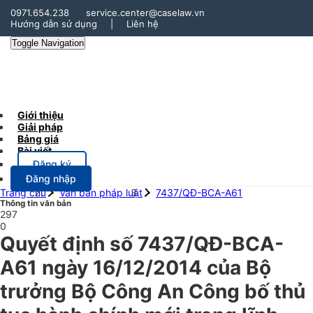
0971.654.238
service.center@caselaw.vn
Hướng dẫn sử dụng
|
Liên hệ
Toggle Navigation
Giới thiệu
Giải pháp
Bảng giá
Bài viết
Đăng ký
Đăng nhập
Trang chủ
Văn bản pháp luật
7437/QĐ-BCA-A61
Thông tin văn bản
297
0
Quyết định số 7437/QĐ-BCA-
A61 ngày 16/12/2014 của Bộ
trưởng Bộ Công An Công bố thủ