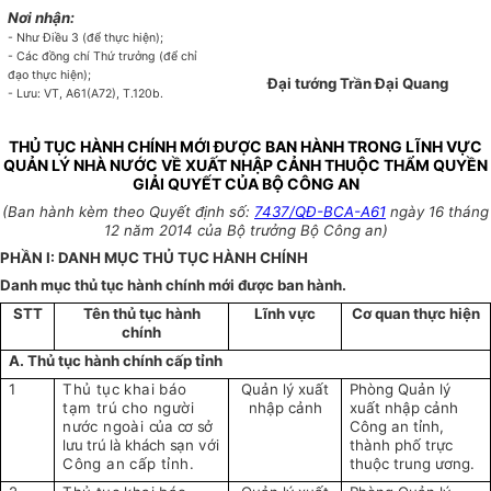
Nơi nhận:
- Như Điều 3 (để thực hiện);
- Các đồng chí Thứ trưởng (để chỉ
đạo thực hiện);
Đại tướng Trần Đại Quang
- Lưu: VT, A61(A72), T.120b.
THỦ TỤC HÀNH CHÍNH MỚI ĐƯỢC BAN HÀNH TRONG LĨNH VỰC
QUẢN LÝ NHÀ NƯỚC VỀ XUẤT NHẬP CẢNH THUỘC THẨM QUYỀN
GIẢI QUYẾT CỦA BỘ CÔNG AN
(Ban hành kèm theo Quyết định số:
7437/QĐ-BCA-A61
ngày 16 tháng
12 năm 2014 của Bộ trưởng Bộ Công an)
PHẦN I: DANH MỤC THỦ TỤC HÀNH CHÍNH
Danh mục thủ tục hành chính mới được ban hành.
STT
Tên thủ tục hành
Lĩnh vực
Cơ quan thực hiện
chính
A. Thủ tục hành chính cấp tỉnh
1
Thủ tục khai báo
Quản lý xuất
Phòng Quản lý
tạm trú cho người
nhập cảnh
xuất nhập cảnh
nước ngoài
của cơ sở
Công an tỉnh,
lưu trú là khách sạn
với
thành phố trực
Công an cấp tỉnh.
thuộc trung ương.