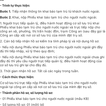
- Trình tự thực hiện:
Bước 1.
Tiếp nhận thông tin khai báo tạm trú từ khách nước ngoài.
Bước 2.
Khai, nộp
Phiếu khai báo tạm trú cho người nước ngoài.
1. Người trực tiếp quản lý, điều hành hoạt động cơ sở lưu trú khai
Phiếu khai báo tạm trú cho người nước ngoài và trực tiếp nộp cho
công an xã, phường, thị trấn hoặc đồn, trạm Công an (sau đây gọi là
Công an cấp xã) nơi cơ sở lưu trú của mình đặt trụ sở.
2. Cán bộ tiếp nhận hồ sơ kiểm tra tính pháp lý và nội dung hồ sơ:
- Nếu nội dung Phiếu khai báo tạm trú cho người nước ngoài ghi đầy
đủ thì tiếp nhập, xử lý theo quy định;
- Nếu nội dung Phiếu khai báo tạm trú cho người nước ngoài chưa ghi
đầy đủ thì yêu cầu người trực tiếp quản lý, điều hành hoạt động của
cơ sở lưu trú ghi lại cho đầy đủ.
3. Thời gian nhận hồ sơ: Tất cả các ngày trong tuần.
- Cách thức thực hiện:
Cơ sở lưu trú trực tiếp
nộp Phiếu khai báo tạm trú cho người nước
ngoài tại công an cấp xã nơi cơ sở lưu trú
của mình đặt trụ sở.
- Thành phần hồ sơ, số lượng hồ sơ:
- 01 Phiếu khai báo tạm trú cho người nước ngoài (mẫu KB)
- Số lượng hồ sơ: 01 (một) bộ