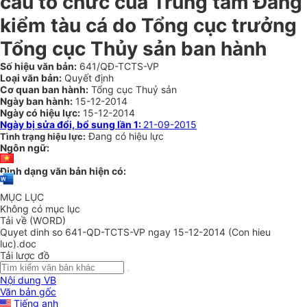
cấu tổ chức của Trung tâm Đăng
kiểm tàu cá do Tổng cục trưởng
Tổng cục Thủy sản ban hành
Số hiệu văn bản:
641/QĐ-TCTS-VP
Loại văn bản:
Quyết định
Cơ quan ban hành:
Tổng cục Thuỷ sản
Ngày ban hành:
15-12-2014
Ngày có hiệu lực:
15-12-2014
Ngày bị sửa đổi, bổ sung lần 1:
21-09-2015
Đang có hiệu lực
Tình trạng hiệu lực:
Ngôn ngữ:
Định dạng văn bản hiện có:
MỤC LỤC
Không có mục lục
Tải về (WORD)
Quyet dinh so 641-QD-TCTS-VP ngay 15-12-2014 (Con hieu
luc).doc
Tải lược đồ
Nội dung VB
Văn bản gốc
Tiếng anh