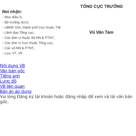
TỔNG CỤC TRƯỞNG
Nơi nhận:
- Như điều 5;
- Bộ trư
ở
ng (b/c)
;
- UBND tỉnh, thành phố trực thuộc TW;
Vũ Văn Tám
- Lãnh đạo Tổng cục;
- Các đơn vị thuộc Bộ NN & PTNT;
- Các
đơn vị
trực thuộc
T
ổng cục;
- Các sở NN & PTNT;
- Lưu: VT, VP.
Nội dung VB
Văn bản gốc
Tiếng anh
Lược đồ
VB liên quan
Bản án áp dụng
Vui lòng
Đăng ký
tài khoản hoặc
đăng nhập
để xem và tải văn bản
gốc.