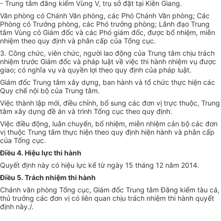
- Trung tâm đăng kiểm Vùng V, trụ s
ở
đặt tại Ki
ê
n Giang.
Văn phòng có Chánh Văn phòng, các Phó Chánh Văn phòng; Các
Phòng có Trưởng phòng, các Phó trưởng phòng; L
ã
nh đạo Trung
tâm Vùng có Giám đốc và các Phó giám đốc, được bổ nhiệm, miễn
nhiệm theo quy định và phân cấp của Tổng cục.
3. Công chức, viên chức, người lao động của Trung tâm chịu trách
nhiệm trước Giám đốc và pháp luật về việc thi hành nhiệm vụ được
giao; có nghĩa vụ và quyền lợi theo quy định của pháp luật.
Giám đốc Trung tâm xây dựng, ban hành và tổ chức thực hiện các
Quy chế nội bộ của Trung tâm.
Việc thành lập mới, điều chỉnh, bổ sun
g
các đơn vị trực thuộc, Trung
tâm xây dựng đề án và trình Tổng cục theo quy định.
Việc điều động, luân chuyển, b
ổ
nhiệm, miễn nhiệm cán bộ các đơn
vị thuộc Trung tâm thực hiện theo quy định hiện hành và phân cấp
của Tổng cục.
Điều 4. Hi
ệ
u l
ự
c thi hành
Quyết định này có hiệu lực kể từ ngày 15 tháng 12 năm 2014.
Điều 5. Trách nhiệm thi hành
Chánh văn phòng Tổng cục, Giám đốc Trung tâm Đăng kiểm tàu cá,
thủ trưởng các đơn vị có liên quan chịu trách nhiệm thi hành quyết
định này./.