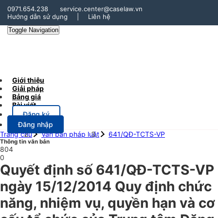
0971.654.238
service.center@caselaw.vn
Hướng dẫn sử dụng
|
Liên hệ
Toggle Navigation
Giới thiệu
Giải pháp
Bảng giá
Bài viết
Đăng ký
Đăng nhập
Trang chủ
Văn bản pháp luật
641/QĐ-TCTS-VP
Thông tin văn bản
804
0
Quyết định số 641/QĐ-TCTS-VP
ngày 15/12/2014 Quy định chức
năng, nhiệm vụ, quyền hạn và cơ