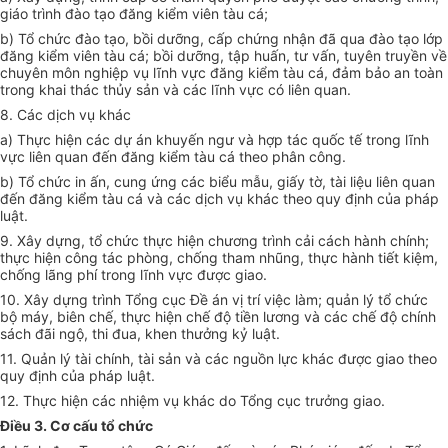
giáo trình đào tạo đăng kiểm viên tàu cá;
b) Tổ chức đào tạo, bồi dưỡng, cấp chứng nhận đã qua đào tạo lớp
đăng kiểm viên tàu cá; bồi dưỡng, tập huấn, tư vấn, tuyên truyền về
chuyên môn nghiệp vụ lĩnh vực đăng kiểm tàu cá, đảm bảo an toàn
trong khai thác thủy sản và các lĩnh vực có liên quan.
8. Các dịch vụ khác
a) Thực hiện các dự án khuyến ngư và
hợp tác
quốc tế trong lĩnh
vực liên quan đến đăng kiểm tàu cá theo phân công.
b) Tổ chức in ấn, cung ứng các biểu mẫu, giấy tờ, tài liệu liên quan
đến đăng kiểm tàu cá và các dịch vụ khác theo quy định của pháp
luật.
9. Xây dựng, tổ chức thực hiện chương trình cải cách hành chính;
thực hiện công tác phòng, chống tham nhũng, thực hành tiết kiệm,
chống lãng phí trong lĩnh vực được giao.
10.
Xây dựng
trình Tổng cục Đ
ề
án vị trí việc làm; quản lý tổ chức
bộ máy, biên chế, thực hiện chế độ tiền lương và các chế độ chính
sách đãi ngộ, thi đua, khen thưởng kỷ luật.
11. Quản lý tài chính, tài sản và các nguồn lực khác được giao theo
quy định của pháp luật.
12. Thực hiện các nhiệm vụ khác do Tổng cục trưởng giao.
Điều 3. Cơ cấu
tổ chức