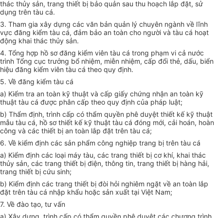
thác th
ủy
sản, trang thiết bị bảo quản sau thu hoạch lắp đặt, sử
dụng trên tàu cá.
3. Tham gia xây dựng các văn bản quản l
ý
chuyên ngành về lĩnh
vực đăng kiểm tàu cá, đảm bảo an toàn cho người và tàu cá hoạt
động khai thác th
ủy
sản.
4. Tổng hợp hồ sơ đăng kiểm viên tàu cá trong phạm vi cả nước
trình Tổng cục trưởng bổ nhiệm, miễn nhiệm, cấp đổi thẻ, dấu, biển
hiệu đăng kiểm viên tàu cá theo
quy định
.
5.
V
ề đăng kiểm tàu cá
a) Kiểm tra an toàn kỹ thuật và cấp giấy chứng nhận an toàn kỹ
thuật tàu cá được phân cấp theo quy định của pháp luật;
b) Thẩm định, trình cấp có thẩm quyền phê duyệt thiết kế kỹ thuật
mẫu tàu cá, hồ sơ thiết kế kỹ thuật tàu cá đóng mới, cải
hoán
, hoàn
công và các thiết bị an toàn lắp đặt trên tàu cá;
6.
V
ề kiểm định các sản phẩm công nghiệp trang bị trên tàu cá
a) Kiểm định các loại máy tàu, các trang thiết bị cơ khí, khai thác
thủy sản, các trang thiết bị điện, thông tin, trang thiết bị hàng hải,
trang thiết bị cứu sinh;
b) Kiểm định các trang thiết bị đòi hỏi nghiêm ngặt về an toàn lắp
đặt trên tàu cá nhập khẩu hoặc sản xuất tại Việt Nam;
7.
V
ề đào tạo, tư vấn
a) Xây dựng, trình cấp có thẩm quyền phê duyệt các chương trình,