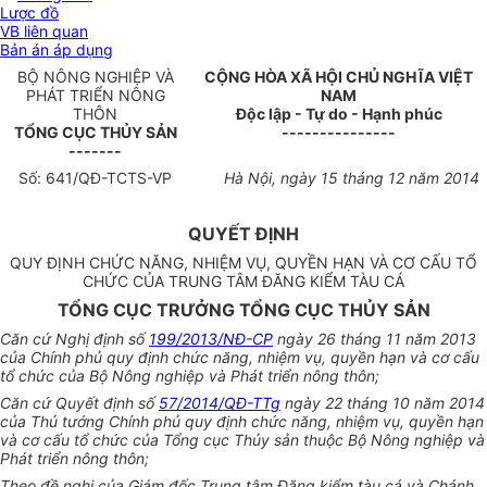
Lược đồ
VB liên quan
Bản án áp dụng
BỘ NÔNG NGHIỆP VÀ
CỘNG HÒA XÃ HỘI CHỦ NGHĨA VIỆT
PHÁT TRIỂN NÔNG
NAM
THÔN
Độc lập - Tự do - Hạnh phúc
TỔNG CỤC THỦY SẢN
---------------
-------
Số: 64
1
/QĐ-TCTS-VP
Hà Nội, ngày 15
tháng
12 năm 2014
QUYẾT ĐỊNH
QUY ĐỊNH CHỨC NĂNG, NHIỆM VỤ, QUYỀN HẠN VÀ CƠ CẤU TỔ
CHỨC CỦA TRUNG TÂM
ĐĂNG KIỂM TÀU CÁ
TỔNG CỤC TRƯỞNG TỔNG CỤC THỦY SẢN
Căn cứ Nghị định số
199/2013/NĐ-CP
ngày 26 tháng 11 năm 2013
của Chính phủ quy định chức năng, nhiệm vụ, quyền hạn và cơ cấu
tổ chức của Bộ Nông ng
hi
ệp và Phát triển nông thôn;
Căn cứ Quyết định số
57/2014/QĐ-TTg
ngày 22 tháng 10 năm 2014
của Thủ tướng Chính phủ quy định chức năng, nhiệm vụ, quyền hạn
và cơ cấu
tổ chức
của Tổng cục Th
ủy
sản thuộc Bộ Nông nghiệp và
Phát
triển
nông thôn;
Theo đề nghị của Giám đốc Trung tâm
Đăng kiểm tàu cá và Chánh