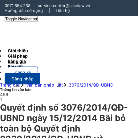
0971.654.238
service.center@caselaw.vn
Hướng dẫn sử dụng
|
Liên hệ
Toggle Navigation
Giới thiệu
Giải pháp
Bảng giá
Bài viết
Đăng ký
Đăng nhập
Trang chủ
Văn bản pháp luật
3076/2014/QĐ-UBND
Thông tin văn bản
496
1
Quyết định số 3076/2014/QĐ-
UBND ngày 15/12/2014 Bãi bỏ
toàn bộ Quyết định