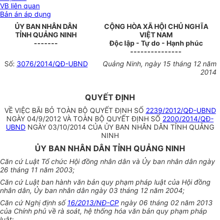
VB liên quan
Bản án áp dụng
ỦY BAN NHÂN DÂN
CỘNG HÒA XÃ HỘI CHỦ NGHĨA
TỈNH QUẢNG NINH
VIỆT NAM
-------
Độc lập - Tự do - Hạnh phúc
---------------
Số:
3076/2014/QĐ-UBND
Quảng Ninh, ngày 15 tháng 12 năm
2014
QUYẾT ĐỊNH
VỀ VIỆC BÃI BỎ TOÀN BỘ QUYẾT ĐỊNH SỐ
2239/2012/QĐ-UBND
NGÀY 04/9/2012 VÀ TOÀN BỘ QUYẾT ĐỊNH SỐ
2200/2014/QĐ-
UBND
NGÀY 03/10/2014 CỦA ỦY BAN NHÂN DÂN TỈNH QUẢNG
NINH
ỦY BAN NHÂN DÂN TỈNH QUẢNG NINH
Căn cứ Luật Tổ chức Hội đồng nhân dân và Ủy ban nhân dân ngày
26 tháng 11 năm 2003;
Căn cứ Luật ban hành văn bản quy phạm pháp luật của Hội đồng
nhân dân, Ủy ban nhân dân ngày 03 tháng 12 năm 2004;
Căn cứ Nghị định số
16/2013/NĐ-CP
ngày 06 tháng 02 năm 2013
của Chính phủ về rà soát, hệ thống hóa văn bản quy phạm pháp
luật;