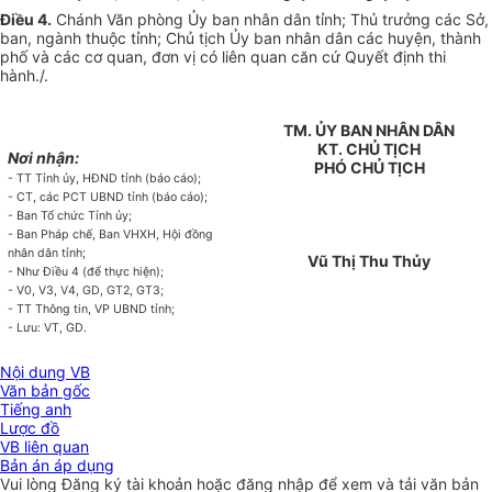
Điều 4.
Chánh Văn phòng Ủy ban nhân dân tỉnh; Thủ trưởng các Sở,
ban, ngành thuộc tỉnh; Chủ tịch Ủy ban nhân dân các huyện, thành
phố và các cơ quan, đơn vị có liên quan căn cứ Quyết định thi
hành./.
TM. ỦY BAN NHÂN DÂN
KT. CHỦ TỊCH
Nơi nhận:
PHÓ CHỦ TỊCH
- TT Tỉnh ủy, HĐND tỉnh (báo cáo);
- CT, các PCT UBND tỉnh (báo cáo);
- Ban Tổ chức Tỉnh ủy;
- Ban Pháp chế, Ban VHXH, Hội đồng
nhân dân tỉnh;
Vũ Thị Thu Thủy
- Như Điều 4 (để thực hiện);
- V0, V3, V4, GD, GT2, GT3;
- TT Thông tin, VP UBND tỉnh;
- Lưu: VT, GD.
Nội dung VB
Văn bản gốc
Tiếng anh
Lược đồ
VB liên quan
Bản án áp dụng
Vui lòng
Đăng ký
tài khoản hoặc
đăng nhập
để xem và tải văn bản