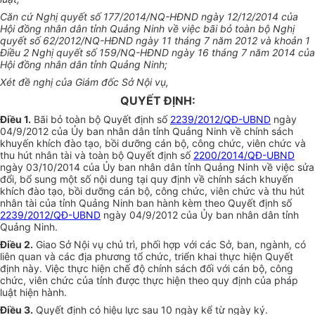
Căn cứ Nghị quyết số 177/2014/NQ-HĐND ngày 12/12/2014 của
Hội đồng nhân dân tỉnh Quảng Ninh về việc bãi bỏ toàn bộ Nghị
quyết số 62/2012/NQ-HĐND ngày 11 tháng 7 năm 2012 và khoản 1
Điều 2 Nghị quyết số 159/NQ-HĐND ngày 16 tháng 7 năm 2014 của
Hội đồng nhân dân tỉnh Quảng Ninh;
Xét đề nghị của Giám đốc Sở Nội vụ,
QUYẾT ĐỊNH:
Điều 1.
Bãi bỏ toàn bộ Quyết định số
2239/2012/QĐ-UBND
ngày
04/9/2012 của Ủy ban nhân dân tỉnh Quảng Ninh về chính sách
khuyến khích đào tạo, bồi dưỡng cán bộ, công chức, viên chức và
thu hút nhân tài và toàn bộ Quyết định số
2200/2014/QĐ-UBND
ngày 03/10/2014 của Ủy ban nhân dân tỉnh Quảng Ninh về việc sửa
đổi, bổ sung một số nội dung tại quy định về chính sách khuyến
khích đào tạo, bồi dưỡng cán bộ, công chức, viên chức và thu hút
nhân tài của tỉnh Quảng Ninh ban hành kèm theo Quyết định số
2239/2012/QĐ-UBND
ngày 04/9/2012 của Ủy ban nhân dân tỉnh
Quảng Ninh.
Điều 2.
Giao Sở Nội vụ chủ trì, phối hợp với các Sở, ban, ngành, có
liên quan và các địa phương tổ chức, triển khai thực hiện Quyết
định này. Việc thực hiện chế độ chính sách đối với cán bộ, công
chức, viên chức của tỉnh được thực hiện theo quy định của pháp
luật hiện hành.
Điều 3.
Quyết định có hiệu lực sau 10 ngày kể từ ngày ký.