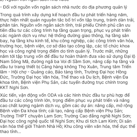
- Đối với nguồn vốn ngân sách nhà nước do địa phương quản lý
Trong quá trình xây dựng kế hoạch đầu tư phát triển hàng năm,
thực hiện nhất quán nguyên tắc bố trí vốn tập trung, tránh dàn trải,
phân tán. Nguồn vốn ngân sách tỉnh, trái phiếu Chính phủ cần ưu
tiên đầu tư các công trình hạ tầng quan trọng, phục vụ phát triển
các ngành dịch vụ như: hệ thống đường giao thông, hạ tầng sân
bay, hạ tầng khu kinh tế, khu công nghiệp, các công trình văn hóa,
trường học, bệnh viện, cơ sở đào tạo công lập, các tổ chức khoa
học và công nghệ trọng điểm do
tỉnh
quản lý. Trước mắt, những
năm tới tập trung vốn để đầu tư hoàn thành đưa vào sử dụng Đại lộ
Nam Sông Mã, đường ngã ba Voi đi Sầm Sơn, nâng cấp hạ tầng và
đầu tư trang thiết bị Cảng hàng không Thọ Xuân, Trung tâm Triển
lãm - Hội chợ - Quảng cáo, Bảo tàng
tỉnh
, Trường Đại học Hồng
Đức, Trường Đại học Văn hóa, Thể thao và Du lịch, Bệnh viện Đa
khoa tỉnh, Bệnh viện Phụ Sản, các tuyến đường trục chính trong
KKT Nghi Sơn.
Xúc tiến, vận động vốn ODA và các hình thức đầu tư phù hợp để
đầu tư các công trình lớn, trọng điểm phục vụ phát triển và nâng
cao chất lượng ngành dịch vụ, gồm các dự án: nâng cấp, mở rộng
Bệnh viện Đa khoa tỉnh; cải tạo, nâng cấp Bệnh viện Phụ Sản;
Trường THPT chuyên Lam Sơn; Trường Cao đẳng nghề Nghi Sơn;
Đại học công nghệ quốc tế Nghi Sơn; Khu di tích Lam Kinh; Di sản
văn hóa thế giới Thành Nhà Hồ; Khu công viên văn hóa, thể dục thể
thao tỉnh...