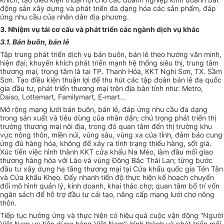
động sản xây dựng và phát triển đa dạng hóa các sản phẩm, đáp
ứng nhu cầu của nhân dân địa phương.
3. Nhiệm vụ tái cơ cấu và phát triển các ngành dịch vụ khác
3.1. Bán buôn, bán lẻ
Tập trung phát triển dịch vụ bán buôn, bán lẻ theo hướng văn minh,
hiện đại; khuyến khích phát triển mạnh hệ thống siêu thị, trung tâm
thương mại, trọng tâm là tại TP. Thanh Hóa, KKT Nghi Sơn, TX. Sầm
Sơn. Tạo điều kiện thuận lợi để thu hút các tập đoàn bán lẻ đa quốc
gia đầu tư, phát triển thương mại trên địa bàn tỉnh như: Metro,
Daiso, Lottemart, Familymart, E-mart...
Mở rộng mạng lưới bán buôn, bán lẻ, đáp ứng nhu cầu đa dạng
trong sản xuất và tiêu dùng của nhân dân; chú trọng phát triển thị
trường thương mại nội địa, trong đó quan tâm đến thị trường khu
vực nông thôn, miền núi, vùng sâu, vùng xa của tỉnh, đảm bảo cung
ứng đủ hàng hóa, không để xảy ra tình trạng thiếu hàng, sốt giá.
Xúc tiến việc hình thành KKT cửa khẩu Na Mèo, làm đầu mối giao
thương hàng hóa với Lào và vùng Đông Bắc Thái Lan; từng bước
đầu tư xây dựng hạ tầng thương mại tại Cửa khẩu quốc gia Tén Tằn
và Cửa khẩu Khẹo. Đẩy nhanh tiến độ thực hiện kế hoạch chuyển
đổi mô hình quản lý, kinh doanh, khai thác chợ; quan tâm bố trí vốn
ngân sách để hỗ trợ đầu tư cải tạo, nâng cấp mạng lưới chợ nông
thôn.
Tiếp tục hưởng ứng và thực hiện có hiệu quả cuộc vận động “Người
Việt Nam ưu tiên dùng hàng Việt Nam”; hình thành và phát triển mối