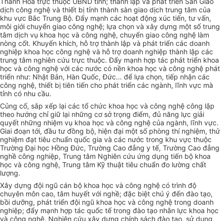
Thanh Hóa trực thuộc
UBND
tỉnh; thành lập và phát triển Sàn Giao
dịch công nghệ và thiết bị tỉnh thành sàn giao dịch trung tâm
của
khu vực Bắc Trung Bộ. Đẩy mạnh các hoạt động xúc tiến, tư vấn,
môi giới chuyển giao công nghệ; lựa chọn và xây dựng một số trung
tâm dịch vụ khoa học và công nghệ, chuyển giao công nghệ làm
nòng cốt. Khuyến khích, hỗ trợ thành lập và phát triển các doanh
nghiệp khoa học công nghệ và hỗ trợ doanh nghiệp thành lập các
trung tâm nghiên cứu trực thuộc. Đẩy mạnh hợp tác phát triển khoa
học và công nghệ với các nước có nền khoa học và công nghệ phát
triển như: Nhật Bản, Hàn Quốc, Đức... để lựa chọn, tiếp nhận các
công nghệ, thiết bị tiên tiến cho phát triển các ngành, lĩnh vực mà
tỉnh có nhu cầu.
Củng cố, sắp xếp lại các tổ chức khoa học và công nghệ công lập
theo hướng chỉ giữ lại những cơ sở trọng điểm, đủ năng lực giải
quyết những nhiệm vụ khoa học và công nghệ của ngành, lĩnh vực.
Giai đoạn tới, đầu tư đồng bộ, hiện đại một số phòng thí nghiệm, thử
nghiệm đạt tiêu chuẩn quốc gia và các nước trong khu vực thuộc
Trường Đại học Hồng Đức, Trường Cao đẳng y tế, Trường Cao đẳng
nghề công nghiệp, Trung tâm Nghiên cứu ứng dụng tiến bộ khoa
học và công nghệ, Trung tâm Kỹ thuật tiêu chuẩn đo lường chất
lượng.
Xây dựng đội ngũ cán bộ khoa học và công nghệ có trình độ
chuyên môn cao, tâm huyết với nghề; đặc biệt chú ý đến đào tạo,
bồi dưỡng, phát triển đội ngũ khoa học và công nghệ trong doanh
nghiệp; đẩy mạnh hợp tác quốc tế trong đào tạo nhân lực khoa học
và công nghệ. Nghiên cứu xây dựng chính sách đào tạo, sử dụng,