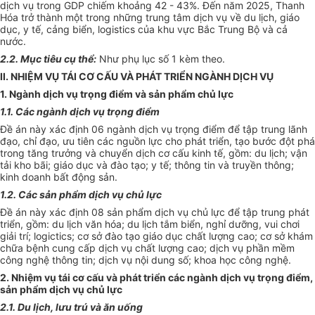
dịch vụ trong GDP chiếm khoảng 42 - 43%. Đến năm 2025, Thanh
Hóa trở thành một trong những trung tâm dịch vụ về du lịch, giáo
dục, y tế, cảng biển, logistics của khu vực Bắc Trung Bộ và cả
n
ướ
c.
2.2. Mục tiêu cụ thể:
Như phụ lục số 1 kèm theo.
II. NHIỆM VỤ TÁI CƠ CẤU VÀ PHÁT TRIỂN NGÀNH DỊCH VỤ
1. Ngành dịch vụ trọng điểm và sản phẩm chủ lực
1.1. Các ngành dịch vụ trọng điểm
Đề án này xác định 06 ngành dịch vụ trọng điểm để tập trung lãnh
đạo, chỉ đạo, ưu tiên các nguồn lực cho phát triển, tạo bước đột phá
trong tăng trưởng và chuyển dịch cơ cấu kinh tế, gồm: du lịch; vận
tải kho bãi; giáo dục và đào tạo; y tế; thông tin và truyền thông;
kinh doanh bất động sản.
1.2. Các sản phẩm dịch vụ chủ lực
Đề án
này xác định 08 sản phẩm dịch vụ chủ lực để tập trung phát
triển, gồm: du lịch văn hóa; du lịch tắm biển, nghỉ dưỡng, vui chơi
giải trí; lo
gi
ctics; cơ sở đào tạo giáo dục chất lượng cao; cơ sở khám
chữa bệnh cung cấp dịch vụ chất lượng cao; dịch vụ phần mềm
công ng
hệ thông tin
; dịch vụ nội dung số; khoa học công nghệ.
2. Nhiệm vụ tái cơ cấu và phát triển các ngành dịch vụ trọng điểm,
sản phẩm dịch vụ chủ lực
2.1. Du lịch, lưu trú và ăn uống