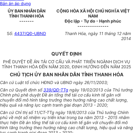
Bản án áp dụng
ỦY BAN NHÂN DÂN
CỘNG HÒA XÃ HỘI CHỦ NGHĨA VIỆT
TỈNH THANH HÓA
NAM
-------
Độc lập - Tự do - Hạnh phúc
---------------
Số:
4437/QĐ-UBND
Thanh Hóa, ngày 11 tháng 12 năm
2014
QUYẾT ĐỊNH
PHÊ DUYỆT ĐỀ ÁN TÁI CƠ CẤU VÀ PHÁT TRIỂN NGÀNH DỊCH VỤ
TỈNH THANH HÓA ĐẾN NĂM 2020, ĐỊNH HƯỚNG ĐẾN NĂM 2025
CHỦ TỊCH ỦY BAN NHÂN DÂN TỈNH THANH HÓA
Căn cứ Luật tổ chức HĐND và
UBND
ngày 26/11/2003;
Căn cứ Quyết định số
339/QĐ-TTg
ngày 19/02/2013 của Thủ tướng
Chính phủ phê duyệt Đề án tổng thể tái cơ cấu kinh tế gắn với
chuyển đổi mô hình tăng trưởng theo h
ướ
ng nâng cao chất lượng,
hiệu quả và năng lực cạnh tranh giai đoạn 2013 - 2020;
Căn cứ Chỉ thị số 11/CT-TTg ngày 19/6/2013 của Thủ tướng Chính
phủ về một số nhiệm vụ triển khai trong ba năm 2013 - 2015 nhằm
thực hiện Đề án
tổng
thể tái cơ cấu kinh tế gắn với chuyển đổi mô
hình tăng trưởng theo hướng nâng cao chất lượng, hiệu quả và năng
lực cạnh tranh giai đoạn 2013 - 2020;