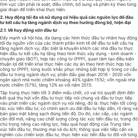
lĩnh vực cần phải rà soát, điều chỉnh, bổ sung và phân kỳ theo từng
giai đoạn để triển khai thực hiện.
2. Huy động tối đa và sử dụng có hiệu quả các nguồn lực để đầu
tư kết cấu hạ tầng ngành dịch vụ theo hướng đồng bộ, hiện đại
2.1. Về huy động vốn đầu tư
Đẩy mạnh xã hội hóa, đa dạng các hình thức đầu tư nhằm huy động
tối đa nguồn vốn của các thành phần kinh tế để đầu tư kết cấu hạ
tầng ngành dịch vụ; đặc biệt là khuyến khích các nhà đầu tư thực
hiện đầu tư kết cấu hạ tầng theo hình thức xây dựng - kinh doanh -
chuyển giao (BOT), hợp tác công tư (PPP), quan tâm tạo điều kiện
thuận lợi để triển khai thực hiện các dự án theo hình thức hợp tác
công tư (PPP); từng bước khắc phục những bất hợp lý trong cơ cấu
đầu tư trong ngành dịch vụ; phấn đấu giai đoạn 2016 - 2020 vốn
ngân sách nhà nước chiếm khoảng 40% (giảm 15%); vốn ngoài nhà
nước chiếm (57%), tăng 12% so với năm 2015.
Tập trung thực hiện tốt 3 điểm mấu chốt, có vai trò quyết định đến
kết quả thu hút vốn đầu tư trực tiếp nói chung và đầu tư trực tiếp
vào phát triển các ngành dịch vụ nói riêng, đó là: thực hiện tốt công
tác xúc tiến đầu tư; có chính sách ưu đãi đầu tư hấp dẫn, rõ ràng và
bàn giao mặt bằng sạch đúng tiến độ. Do đó, các cấp, các ngành
cần đổi mới, nâng cao chất lượng công tác xúc tiến đầu tư, trong đó
chú trọng nâng cao năng lực, hiệu quả hoạt động của Trung tâm
xúc tiến đầu tư, thương mại và du lịch; thông qua việc tiếp cận và
nghiên cứu chiến lược đầu tư, thực hiện xúc tiến đầu tư đối với từng