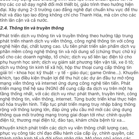
trợ các cơ sở dạy nghề đổi mới thiết bị, giáo trình theo hướng hiện
đại. Xây dựng 2-3 trường cao đẳng nghề đạt chuẩn khu vực để thu
hút và đào tạo lao động không chỉ cho Thanh Hóa, mà còn cho các
tỉnh lân cận và cả nước.
2.4. Thông tin và truyền thông
Phát triển dịch vụ thông tin và truyền thông theo hướng tập trung
phát triển nhanh dịch vụ viễn thông, công ng
hệ thông tin
với công
nghệ hiện đại, chất lượng cao. Ưu tiên phát triển sản phẩm dịch vụ
phần mềm công ng
hệ thông tin
và nội dung số (chứng thực chữ ký
số cho các doanh nghiệp, tổ chức; dịch vụ
số
liên lạc điện tử cho
phụ huynh học sinh; dịch vụ giám sát phương tiện vận tải, xe ô tô;
dịch vụ thông tin kinh tế xã hội, hộp thư thoại cung cấp thông tin
giải trí - khoa học kỹ thuật - y tế - giáo dục; game Online...). Khuyến
khích, tạo điều kiện thuận lợi để thu hút các dự án đầu tư mở rộng
mạng viễn thông và internet ứng dụng công nghệ tiên tiến. Phát
triển mạng thế hệ sau (NGN) để cung cấp đa dịch vụ trên một hạ
tầng thống nhất, với các dịch vụ như: phát thanh, truyền hình, công
ng
hệ thông tin
, viễn thông, internet. Từng bước triển khai thực hiện
số hóa truyền hình. Tiếp tục phát triển mạng truy nhập băng thông
rộng với thông lượng lớn, đáp ứng yêu cầu mở mới các ứng dụng
thông qua môi trường mạng trong giai đoạn tới như: chính quyền
điện tử, thương mại điện tử, đào tạo, khám chữa bệnh từ xa...
Khuyến khích phát triển các dịch vụ viễn thông chất lượng cao,
phục vụ công tác chỉ đạo điều hành của cấp ủy, chính quyền, các
thành phần kinh tế và đời sống nhân dân. Mở rộng phủ sóng các