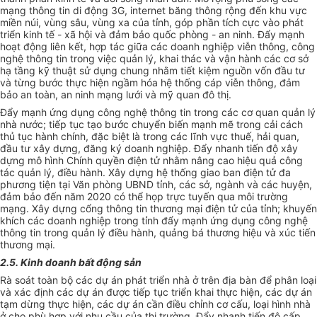
mạng thông tin di động 3G, internet băng thông rộng đến khu vực
miền núi, vùng sâu, vùng xa của tỉnh, góp phần tích cực vào phát
triển kinh tế - xã hội và đảm bảo quốc phòng - an ninh. Đẩy mạnh
hoạt động liên kết, hợp tác giữa các doanh nghiệp viễn thông, công
nghệ thông tin trong việc quản lý, khai thác và vận hành các cơ sở
hạ tầng kỹ thuật sử dụng chung nhằm tiết kiệm nguồn vốn đầu tư
và từng bước thực hiện ngầm
hóa
hệ thống cáp viễn thông, đảm
bảo an toàn, an ninh mạng lưới và mỹ quan đô thị.
Đẩy mạnh ứng dụng công ng
hệ thông tin
trong các cơ quan quản lý
nhà nước; tiếp tục tạo bước chuyển biến mạnh mẽ trong cải cách
thủ tục hành chính, đặc biệt là trong các lĩnh vực thuế, hải quan,
đầu tư xây dựng, đăng ký doanh nghiệp. Đẩy nhanh tiến độ xây
dựng mô hình Chính quyền điện tử nhằm nâng cao hiệu quả công
tác
quản lý
, điều hành. Xây dựng hệ thống giao ban điện tử đa
phương tiện tại Văn phòng
UBND
tỉnh, các sở, ngành và các huyện,
đảm bảo đến năm 2020 có thể họp trực tuyến qua môi trường
mạng. Xây dựng cổng thông tin thương mại điện tử của tỉnh; khuyến
khích các doanh nghiệp trong
tỉnh
đẩy mạnh ứng dụng công ng
hệ
thông tin
trong quản lý điều hành, quảng bá thương hiệu và xúc tiến
thương mại.
2.5. Kinh doanh bất động sản
Rà soát toàn bộ các dự án phát triển nhà ở trên địa bàn để phân loại
và xác định các dự án được tiếp tục triển khai thực hiện, các dự án
tạm dừng thực hiện, các dự án cần điều chỉnh cơ cấu, loại hình nhà
ở cho phù hợp với nhu cầu của thị trường. Đẩy nhanh tiến độ cấp