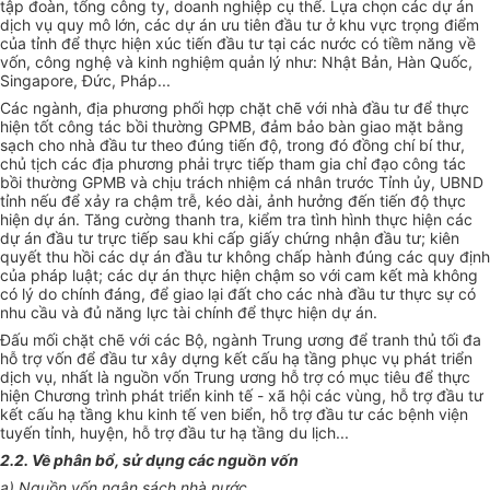
tập đoàn, tổng công ty, doanh nghiệp cụ thể. Lựa chọn các dự án
dịch vụ quy mô lớn, các dự án ưu tiên
đầu tư
ở khu vực trọng điểm
của tỉnh để thực hiện xúc tiến đầu tư tại các nước có tiềm năng về
vốn, công nghệ và kinh nghiệm quản lý như: Nhật Bản, Hàn Quốc,
Singapore, Đức, Pháp...
Các ngành, địa phương phối hợp chặt chẽ với nhà đầu tư để thực
hiện tốt công tác bồi thường GPMB, đảm bảo bàn giao mặt bằng
sạch cho nhà đầu tư theo đúng tiến độ, trong đó đồng chí bí thư,
chủ tịch các địa phương phải trực tiếp tham gia chỉ đạo công tác
bồi thường GPMB và chịu trách nhiệm cá nhân trước Tỉnh ủy, UBND
tỉnh nếu để xảy ra chậm trễ, kéo dài, ảnh hưởng đến tiến độ thực
hiện dự án. Tăng cường thanh tra, kiểm tra tình hình thực hiện các
dự án đầu tư trực tiếp sau khi cấp giấy chứng nhận đầu tư; kiên
quyết thu hồi các dự án đầu tư không chấp hành đúng các quy định
của pháp luật; các dự án thực hiện chậm so với cam kết mà không
có lý do chính đáng, để giao lại đất cho các nhà đầu tư thực sự có
nhu cầu và đủ năng lực tài chính để thực hiện dự án.
Đấu mối chặt chẽ với các Bộ, ngành Trung ương để tranh thủ tối đa
hỗ trợ vốn để đầu tư xây dựng kết cấu hạ tầng phục vụ phát triển
dịch vụ, nhất là nguồn vốn Trung ương hỗ trợ có mục tiêu để thực
hiện Chương trình phát triển kinh tế - xã hội các vùng,
hỗ trợ
đầu tư
kết cấu hạ tầng khu kinh tế ven biển, hỗ trợ đầu tư các bệnh viện
tuyến tỉnh, huyện, hỗ trợ
đầu tư
hạ tầng du lịch...
2.2. Về phân bổ, sử dụng các nguồn vốn
a) Nguồn vốn ngân sách nhà nước