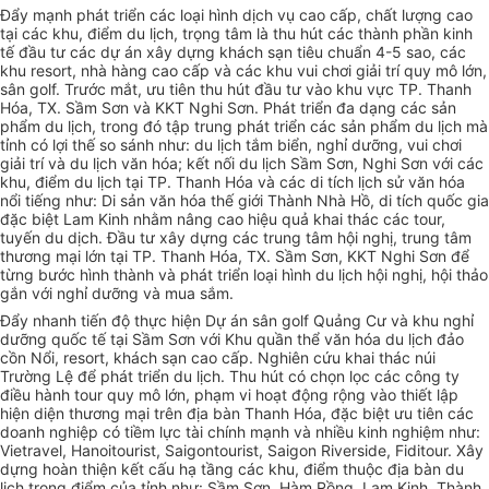
Đẩy mạnh phát triển các loại hình dịch vụ cao cấp, chất lượng cao
tại các khu, điểm du lịch, trọng tâm là thu hút các thành phần kinh
tế đầu tư các dự án xây dựng khách sạn tiêu chuẩn 4-5 sao, các
khu resort, nhà hàng cao cấp và các khu vui chơi giải trí quy mô lớn,
sân golf. Trước mắt, ưu tiên thu hút
đầu tư
vào khu vực TP. Thanh
Hóa
, TX. Sầm Sơn và KKT Nghi Sơn. Phát triển đa dạng các sản
phẩm du lịch, trong đó tập trung phát triển các sản phẩm du lịch mà
tỉnh có lợi thế so sánh như: du lịch tắm biển, nghỉ dưỡng, vui chơi
giải trí và du lịch văn hóa; kết nối du lịch Sầm Sơn, Nghi Sơn với các
khu, điểm du lịch tại TP. Thanh Hóa và các di tích lịch sử văn hóa
nổi tiếng như: Di sản văn hóa thế giới Thành Nhà Hồ, di tích quốc gia
đặc biệt Lam Kinh nhằm nâng cao hiệu quả khai thác các tour,
tuyến du dịch. Đầu tư xây dựng các trung tâm hội nghị, trung tâm
thương mại lớn tại TP. Thanh Hóa, TX. Sầm Sơn, KKT Nghi Sơn để
từng bước hình thành và phát triển loại hình du lịch hội nghị, hội thảo
gắn với nghỉ dưỡng và mua sắm.
Đẩy nhanh tiến độ thực hiện Dự án sân golf Quảng Cư và khu nghỉ
dưỡng quốc tế tại Sầm Sơn với Khu quần thể văn
hóa
du lịch đảo
cồn Nổi, resort, khách sạn cao cấp. Nghiên cứu khai thác núi
Trường Lệ để phát triển du lịch. Thu hút có chọn lọc các công ty
điều hành tour quy mô lớn, phạm vi hoạt động rộng vào thiết lập
hiện diện thương mại trên địa bàn Thanh Hóa, đặc biệt ưu tiên các
doanh nghiệp có tiềm lực tài chính mạnh và nhiều kinh nghiệm như:
Vietravel, Hanoitourist, Saigontourist, Saigon Riverside, Fiditour. Xây
dựng hoàn thiện kết cấu hạ tầng các khu, điểm thuộc địa bàn du
lịch trọng điểm của tỉnh như: Sầm Sơn, Hàm Rồng, Lam Kinh, Thành