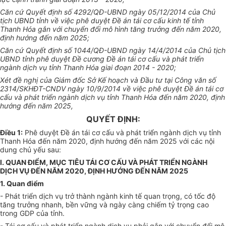
Căn cứ Quyết định số 4292/QĐ-
UBND
ngày 05/12/2014 của Chủ
tịch UBND tỉnh về việc phê duyệt
Đề án
tái cơ cấu kinh tế tỉnh
Thanh Hóa gắn với chuyển đổi mô hình tăng trưởng đến năm 2020,
định hướng đến năm 2025;
Căn cứ Quyết định số 1044/QĐ-
UBND
ngày 14/4/2014 của Chủ tịch
UBND
tỉnh phê duyệt Đề cương Đề án tái cơ cấu và phát triển
ngành dịch vụ tỉnh Thanh Hóa giai đoạn 2014 - 2020;
Xét đề nghị của Giám đốc Sở Kế hoạch và Đầu tư tại Công văn số
2314/SKHĐT-CNDV ngày 10/9/2014 về việc phê duyệt Đề án tái cơ
cấu và phát triển ngành dịch vụ tỉnh Thanh Hóa đến năm 2020, định
hướng đến năm 2025,
QUYẾT ĐỊNH:
Điều 1:
Phê duyệt Đề án tái cơ cấu và phát triển ngành dịch vụ
tỉnh
Thanh Hóa đến năm 2020, định hướng đến năm 2025 với các nội
dung chủ yếu sau:
I. QUAN ĐIỂM, MỤC TIÊU TÁI CƠ CẤU VÀ PHÁT TRIỂN NGÀNH
DỊCH VỤ ĐẾN NĂM 2020, ĐỊNH HƯỚNG ĐẾN NĂM 2025
1. Quan điểm
- Phát triển dịch vụ trở thành ngành kinh tế quan trọng, có tốc độ
tăng trưởng nhanh, bền vững và ngày càng chiếm tỷ trọng cao
trong GDP của tỉnh.
- Tái cơ cấu và phát triển ngành dịch vụ phải gắn
với
chuyển đổi mô