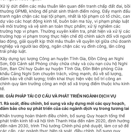
Xử lý dứt điểm các mâu thuẫn liên quan đến tranh chấp đất đai, bồi
thường GPMB, không để phát sinh thành điểm nóng. Đẩy mạnh đấu
tranh ngăn chặn các loại tội phạm, nhất là tội phạm có tổ chức, can
dự vào các hoạt động kinh tế, buôn bán ma túy, vi phạm pháp luật
về môi trường và vệ sinh an toàn thực phẩm; xử lý nghiêm các
trường hợp vi phạm. Thường xuyên kiểm tra, phát hiện và xử lý các
trường hợp vi phạm trong thực hiện chế độ chính sách đối với người
lao động, giải
quyết
kịp thời mâu thuẫn về quyền lợi giữa chủ doanh
nghiệp và người lao động, ngăn chặn các vụ đình công, lãn công
trái pháp luật.
Xây dựng lực lượng Công an huyện
Tĩnh
Gia, Đồn Công an Nghi
Sơn, Đội Cảnh sát Phòng cháy chữa cháy và cứu nạn cứu hộ Nghi
Sơn, Ban Chỉ huy Quân sự huyện
Tĩnh
Gia, Đồn Biên phòng Cửa
khẩu Cảng Nghi Sơn chuyên trách, vững mạnh, đủ về số lượng,
đảm bảo về chất lượng; triển khai thực hiện việc bố trí công an
chính quy làm trưởng công an một số xã trọng điểm thuộc khu kinh
tế.
III. GIẢI PHÁP TÁI CƠ CẤU VÀ PHÁT TRIỂN NGÀNH DỊCH VỤ
1. Rà soát, điều chỉnh, bổ sung và xây dựng mới các quy hoạch,
đảm bảo cho sự phát triển của các ngành dịch vụ trong tương lai
Khẩn trương hoàn thành điều chỉnh, bổ sung Quy hoạch tổng thể
phát triển kinh tế-xã hội tỉnh Thanh Hóa đến năm 2020, định hướng
đến năm 2030, trình Thủ tướng Chính phủ phê duyệt, làm cơ sở để
các cấp, các ngành thực hiện rà soát, điều chỉnh, bổ sung quy