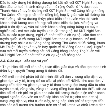
Đầu tư xây dựng hệ thống đường bộ kết nối với KKT Nghi Sơn; ưu
tiên đầu tư hoàn thành nâng cấp, mở rộng Quốc lộ 1A đoạn qua
Thanh Hóa và tuyến đường nối KKT Nghi Sơn với Cảng hàng không
Thọ Xuân. Kết hợp phát triển đồng bộ, hợp lý giữa vận tải đường bộ
với đường sắt và đường thủy; phát triển các tuyến vận tải hành
khách chất lượng cao kết hợp với phát triển du lịch. Mở rộng và
phát triển dịch vụ vận tải hành khách công cộng bằng xe buýt;
nghiên cứu mở mới các tuyến xe buýt trong nội bộ KKT Nghi Sơn.
Đầu tư các trạm dừng, nghỉ và phát triển dịch vụ hậu cần dọc các
tuyến quốc lộ và trong KKT Nghi Sơn theo quy hoạch. Mở mới
đường bay nội địa từ Cảng hàng không Thọ Xuân đi Đà Nẵng, Buôn
Mê Thuật, Đà Lạt và tuyến bay quốc tế đi Viêng Chăn (Lào). Nghiên
cứu mở mới tuyến đường sắt nối Cảng hàng không Thọ Xuân với
KKT Nghi Sơn để phát triển dịch vụ vận tải hàng hóa.
2.3. Giáo dục - đào tạo và y tế
- Thực hiện đổi mới căn bản, toàn diện giáo dục và đào tạo theo tinh
thần Nghị quyết Trung ương 8 (khóa XI).
- Đổi mới cơ chế phân bổ tài chính đối với
đơn vị
cung cấp dịch vụ
giáo dục và y tế, trong đó cơ cấu lại phân bổ NSNN cho các
đơn vị
cung cấp dịch vụ giáo dục và y tế theo hướng tập trung đầu tư cho
tuyến cơ sở, vùng sâu, vùng xa, vùng đồng bào dân tộc thiểu số; ưu
tiên bố trí kinh phí trợ giúp cho các đối tượng thuộc diện chính sách,
người nghèo. Chuyển cơ chế cấp kinh phí
hỗ trợ
cho các đơn vị
cung ứng dịch vụ như trước đây, sang cấp kinh phí
hỗ trợ
trực tiếp
cho các đối tượng thụ hưởng trên cơ sở số lượng và chất lượng dịch