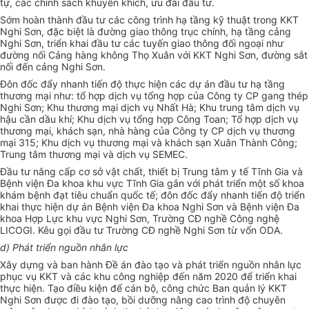
tự, các chính sách khuyến khích, ưu đãi đầu tư.
Sớm hoàn thành
đầu tư
các công trình hạ tầng kỹ thuật trong KKT
Nghi Sơn, đặc biệt là đường giao thông trục chính, hạ tầng cảng
Nghi Sơn, triển khai đầu tư các tuyến giao thông đối ngoại như
đường nối Cảng hàng không Thọ Xuân với KKT Nghi Sơn, đường sắt
nối đến cảng Nghi Sơn.
Đôn đốc đẩy nhanh tiến độ thực hiện các dự án
đầu tư
hạ tầng
thương mại như: tổ hợp dịch vụ tổng hợp của Công ty CP gang thép
Nghi Sơn; Khu thương mại dịch vụ Nhất Hà; Khu trung tâm dịch vụ
hậu cần dầu khí; Khu dịch vụ
tổng
hợp Công Toan; Tổ hợp dịch vụ
thương mại, khách sạn, nhà hàng của Công ty CP dịch vụ thương
mại 315; Khu dịch vụ thương mại và khách sạn Xuân Thành Công;
Trung tâm thương mại và dịch vụ SEMEC.
Đầu tư nâng cấp cơ sở vật chất, thiết bị Trung tâm y tế Tĩnh Gia và
Bệnh viện Đa khoa khu vực
Tĩnh
Gia gắn với phát triển một số khoa
khám bệnh đạt tiêu chuẩn quốc tế; đôn đốc đẩy nhanh tiến độ triển
khai thực hiện dự án Bệnh viện Đa khoa Nghi Sơn và Bệnh viện Đa
khoa Hợp Lực khu vực Nghi Sơn, Trường CĐ nghề Công nghệ
LICOGI. Kêu gọi đầu tư Trường CĐ nghề Nghi Sơn từ vốn ODA.
d) Phát triển nguồn nhân lực
Xây dựng và ban hành Đề án đào tạo và phát triển nguồn nhân lực
phục vụ KKT và các khu công nghiệp đến năm 2020 để triển khai
thực hiện. Tạo điều kiện để cán bộ, công chức Ban quản lý KKT
Nghi Sơn được đi đào tạo, bồi dưỡng nâng cao trình độ chuyên