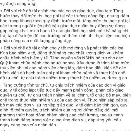
vụ được cung ứng.
+ Đối với chế độ tài chính cho các cơ sở giáo dục, đào tạo: Từng
bước thay đổi mức thu học phí tại các trường công lập, nhưng đảm
bảo
trong
khung theo quy định; trước mắt, tăng mức thu học phí tại
các trường ngoài diện phổ cập giáo dục nhằm huy động sự đóng
góp công khai, minh bạch từ các gia đình học sinh có khả năng chi
trả, tạo điều kiện để các trường có thêm kinh phí thực hiện các biện
pháp nâng cao chất lượng giảng dạy.
+ Đối với chế độ tài chính cho y tế: mở rộng và phát triển các loại
hình bảo hiểm y tế, đồng
thời
nâng cao chất lượng dịch vụ khám
chữa bệnh bảo hiểm y tế. Tăng nguồn vốn NSNN hỗ trợ cho các
Quỹ khám chữa bệnh cho người nghèo. Xây dựng lộ trình tăng mức
thu viện phí tại các bệnh viện công lập, đảm bảo điều kiện để các
bệnh viện đủ hạch toán chi phí khám chữa bệnh và thực hiện chế
độ tự chủ, tự chịu trách nhiệm trong thực hiện nhiệm vụ được giao.
- Tăng cường tính tự
chủ
, tự chịu trách nhiệm của các
đơn vị
giáo
dục, y tế công lập; tiếp tục đẩy mạnh phân công, phân cấp giao
quyền tự chủ, tự chịu trách nhiệm về tài chính, tổ chức bộ máy, biên
chế trong thực hiện nhiệm vụ của các
đơn vị
. Thực hiện sắp xếp lại
bộ máy các
đơn vị
sự nghiệp giáo dục, y tế đảm bảo tinh gọn, quy
định rõ thẩm quyền, trách nhiệm của người đứng đầu; đổi mới
phương thức hoạt động nhằm nâng cao chất lượng, tạo sự cạnh
tranh bình đẳng
trong
việc cung ứng dịch vụ, đáp ứng yêu cầu
ngày càng cao của nhân dân.