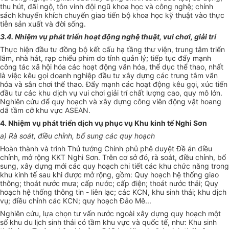
thu hút, đãi ngộ, tôn vinh đội ngũ khoa học và công nghệ; chính
sách khuyến khích chuyển giao tiến bộ khoa học kỹ thuật vào thực
tiễn sản xuất và đời sống.
3.4. Nhiệm vụ phát triển hoạt động nghệ thuật, vui chơi, giải trí
Thực hiện đầu tư đồng bộ kết cấu hạ tầng thư viện, trung tâm triển
lãm, nhà hát, rạp chiếu phim do tỉnh quản lý; tiếp tục đẩy mạnh
công tác xã hội hóa các hoạt động văn hóa, thể dục thể thao, nhất
là việc kêu gọi doanh nghiệp đầu tư xây dựng các trung tâm văn
hóa và sân chơi thể thao. Đẩy mạnh các hoạt động kêu gọi, xúc tiến
đầu tư các khu dịch vụ vui chơi giải trí chất lượng cao, quy mô lớn.
Nghiên cứu để quy hoạch và xây dựng công viên động vật hoang
dã tầm cỡ khu vực ASEAN.
4. Nhiệm vụ phát triển dịch vụ phục vụ Khu kinh tế Nghi Sơn
a) Rà soát, điều chỉnh, bổ sung
các
quy hoạch
Hoàn thành và trình Thủ tướng Chính phủ phê duyệt Đề án điều
chỉnh, mở rộng KKT Nghi Sơn. Trên cơ
sở
đó, rà soát, điều chỉnh, bổ
sung, xây dựng mới các quy hoạch chi tiết các khu chức năng trong
khu kinh tế sau khi được mở rộng, gồm: Quy hoạch hệ thống giao
thông;
thoát
nước mưa; cấp nước; cấp điện;
thoát
nước thải; Quy
hoạch hệ thống thông tin - liên lạc; các KCN, khu sinh thái; khu dịch
vụ; điều chỉnh các KCN; quy hoạch Đảo Mê...
Nghiên cứu, lựa chọn tư vấn nước ngoài xây dựng quy hoạch một
số khu du lịch sinh thái có tầm khu vực và quốc tế, như: Khu sinh