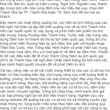
Nhà Hồ, Bến En, Suối cá Cẩm Lương, Nghi Sơn. Nghiên cứu, thành
lập trung tâm văn hóa cung đình của các triều đại vua, chúa tỉnh
Thanh Hóa tại TP. Thanh Hóa hoặc TX. Sầm Sơn để thu hút du
khách.
Đẩy mạnh các hoạt động quảng bá, xúc tiến du lịch thông qua các
hội nghị, hội thảo và lắp đặt biển quảng cáo về du lịch Thanh Hóa
trên các tuyến quốc lộ; xây dựng và phát triển sản phẩm du lịch
đặc trưng, mang thương hiệu Thanh Hóa. Trước mắt, tập trung xây
dựng Sầm Sơn trở thành đô thị du lịch biển quốc gia, trong đó chú
trọng phát triển thương hiệu du lịch Sầm Sơn gắn với huyền thoại
Thần Độc Cước, Hòn Trống Mái. Hình thành và phát triển các trung
tâm (chợ) mua sắm, khu vui chơi giải trí về đêm tại Sầm Sơn. Chuẩn
bị tốt các điều kiện để
tổ chức
thành công Năm du lịch quốc gia
2015 tại Thanh Hóa. Đề nghị Ban Chấp hành Đảng bộ
tỉnh
xem xét,
ban hành Nghị quyết chuyên đề về phát triển du lịch.
Cải tạo, nâng cấp cơ sở vật chất, trang thiết bị của các cơ sở lưu trú
hiện có theo hướng hiện đại, chú trọng nâng cao chất lượng thiết bị
buồng, phòng; đa dạng hóa các loại phòng nghỉ, đáp ứng nhu cầu
của khách hàng. Đào tạo, bồi dưỡng nâng cao trình độ, thái độ phục
vụ của đội ngũ tiếp viên, nhân viên tại các cơ sở lưu trú, đảm bảo
văn minh, chuyên nghiệp. Công bố công khai, minh bạch đơn giá
các loại phòng nghỉ tại nơi đón tiếp khách hàng. Nghiên cứu xây
dựng website để quảng bá các cơ sở lưu trú và thường xuyên cập
nhật thông tin, từng bước triển khai thực hiện việc đặt phòng qua
mạng. Các cơ sở lưu trú cần chủ động phối hợp với các công ty du