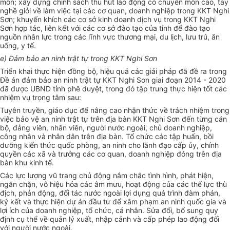
môn; xây dựng chính sách thu hút lao động có chuyên môn cao, tay
nghề giỏi về làm việc tại các cơ quan, doanh nghiệp trong KKT Nghi
Sơn; khuyến khích các cơ sở kinh doanh dịch vụ trong KKT Nghi
Sơn hợp tác, liên kết với các cơ sở đào tạo của tỉnh để đào tạo
nguồn nhân lực trong các lĩnh vực thương mại, du lịch, lưu trú, ăn
uống, y tế.
e) Đảm bảo an ninh trật tự trong KKT Nghi Sơn
Triển khai thực hiện đồng bộ, hiệu quả các giải pháp đã đề ra trong
Đề án đảm bảo an ninh trật tự KKT Nghi Sơn giai đoạn 2014 - 2020
đã được UBND tỉnh phê duyệt, trong đó tập trung thực hiện tốt các
nhiệm vụ trọng tâm sau:
Tuyên truyền, giáo dục để nâng cao nhận thức về trách nhiệm trong
việc bảo vệ an ninh trật tự trên địa bàn KKT Nghi Sơn đến từng cán
bộ, đảng viên, nhân viên, người nước ngoài, chủ doanh nghiệp,
công nhân và nhân dân trên địa bàn. Tổ chức các tập huấn, bồi
dưỡng kiến thức quốc phòng, an ninh cho lãnh đạo cấp ủy, chính
quyền các xã và trưởng các cơ quan, doanh nghiệp đóng trên địa
bàn khu kinh tế.
Các lực lượng vũ trang chủ động nắm chắc tình hình, phát hiện,
ngăn chặn, vô hiệu hóa các âm mưu, hoạt động của các thế lực thù
địch, phản động, đối tác nước ngoài lợi dụng quá trình đàm phán,
ký kết và thực hiện dự án
đầu tư
để xâm phạm an ninh quốc gia và
lợi ích của doanh nghiệp, tổ chức, cá nhân. Sửa đổi, bổ sung quy
định cụ thể về quản lý xuất, nhập cảnh và cấp phép lao động đối
với người nước ngoài.