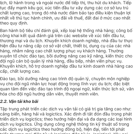
lịch, lữ hành trong và ngoài nước để tiếp thị, thu hút du khách. Tiếp
tục đẩy mạnh kêu gọi, xúc tiến đầu tư xây dựng các cơ sở lưu trú
chất lượng cao, trong đó nhà nước đảm bảo tạo điều kiện thuận lợi
nhất về thủ tục hành chính, ưu đãi về thuế, đất đai ở mức cao nhất
theo quy định.
Ban hành bộ tiêu chí đánh giá, xếp loại hệ thống nhà hàng; công bố
công khai kết quả đánh giá trên các website về xúc tiến
đầu tư
,
thương mại và du lịch. Khuyến khích doanh nghiệp, nhà đầu tư thực
hiện đầu tư nâng cấp cơ sở vật chất, thiết bị, dụng cụ của các nhà
hàng, nhằm nâng cao chất lượng phục vụ khách hàng. Thường
xuyên tổ chức đào tạo, bồi dưỡng nâng cao kỹ năng, kiến thức cho
đội ngũ cán bộ quản lý nhà hàng, đầu bếp, nhân viên phục vụ.
Khuyến khích, hỗ trợ doanh nghiệp đầu tư kinh doanh nhà hàng cao
cấp, chất lượng cao.
Đào tạo, bồi dưỡng nâng cao trình độ quản lý, chuyên môn nghiệp
vụ cho đội ngũ nhân lực hoạt động trong lĩnh vực du lịch; đặc biệt
quan tâm đến việc đào tạo trình độ ngoại ngữ, kiến thức lịch sử, văn
hóa cho đội ngũ hướng dẫn viên, thuyết minh viên.
2.2. Vận tải kho bãi
Tập trung phát triển các dịch vụ vận tải có giá trị gia tăng cao như:
cảng biển, hàng hải và logictics. Xác định đi tắt đón đầu trong phát
triển dịch vụ logictics; theo hướng hiện đại và đa dạng các loại hình
dịch vụ logictics. Ứng dụng công ng
hệ thông tin
kỹ thuật số trong
các dịch vụ logictics theo hướng đồng bộ, hiện đại, tiến tới phát