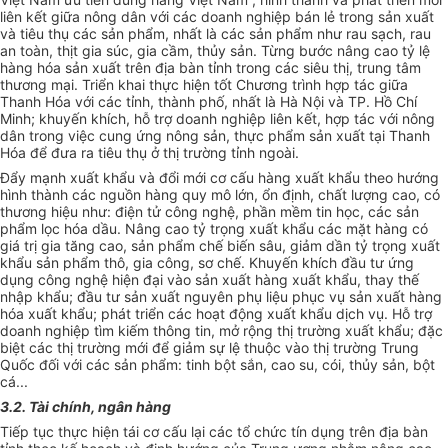
liên kết giữa nông dân với các doanh nghiệp bán lẻ trong sản xuất
và tiêu thụ các sản phẩm, nhất là các sản phẩm như rau sạch, rau
an toàn, thịt gia súc, gia cầm, thủy sản. Từng bước nâng cao tỷ lệ
hàng hóa sản xuất trên địa bàn tỉnh trong các siêu thị, trung tâm
thương mại. Triển khai thực hiện tốt Chương trình hợp tác giữa
Thanh Hóa với các tỉnh, thành phố, nhất là Hà Nội và TP. Hồ Chí
Minh; khuyến khích, hỗ trợ doanh nghiệp liên kết, hợp tác với nông
dân trong việc cung ứng nông sản, thực phẩm sản xuất tại Thanh
Hóa để đưa ra tiêu thụ ở thị trường tỉnh ngoài.
Đẩy mạnh xuất khẩu và đổi mới cơ cấu hàng xuất khẩu theo hướng
hình thành các nguồn hàng quy mô lớn, ổn định, chất lượng cao, có
thương hiệu như: điện tử công nghệ, phần mềm tin học, các sản
phẩm lọc
hóa
dầu. Nâng cao tỷ trọng xuất khẩu các mặt hàng có
giá trị gia tăng cao, sản phẩm chế biến sâu, giảm dần tỷ trọng xuất
khẩu sản phẩm thô, gia công, sơ chế. Khuyến khích đầu tư ứng
dụng công nghệ hiện đại vào sản xuất hàng xuất khẩu, thay thế
nhập khẩu; đầu tư sản xuất nguyên phụ liệu phục vụ sản xuất hàng
hóa xuất khẩu; phát triển các hoạt động xuất khẩu dịch vụ. Hỗ trợ
doanh nghiệp tìm kiếm thông tin, mở rộng thị trường xuất khẩu; đặc
biệt các thị trường mới để giảm sự lệ thuộc vào thị trường Trung
Quốc đối với các sản phẩm: tinh bột sắn, cao su, cói, thủy sản, bột
cá...
3.2. Tài chính, ngân hàng
Tiếp tục thực hiện tái cơ cấu lại các tổ chức tín dụng trên địa bàn