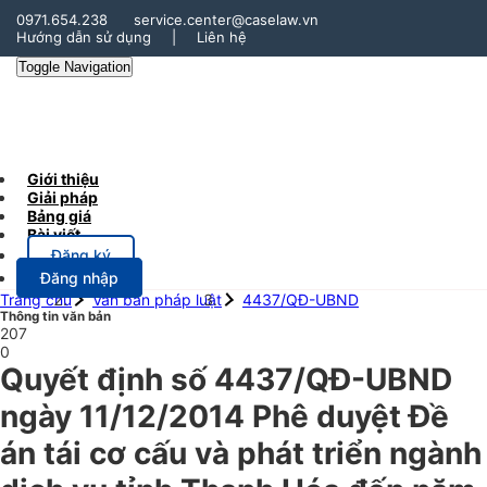
0971.654.238
service.center@caselaw.vn
Hướng dẫn sử dụng
|
Liên hệ
Toggle Navigation
Giới thiệu
Giải pháp
Bảng giá
Bài viết
Đăng ký
Đăng nhập
Trang chủ
Văn bản pháp luật
4437/QĐ-UBND
Thông tin văn bản
207
0
Quyết định số 4437/QĐ-UBND
ngày 11/12/2014 Phê duyệt Đề
án tái cơ cấu và phát triển ngành