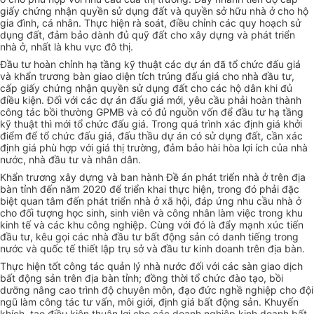
giấy chứng nhận quyền sử dụng đất và quyền sở hữu nhà ở cho hộ
gia đình, cá nhân. Thực hiện rà soát, điều chỉnh các quy hoạch sử
dụng đất, đảm bảo dành đủ quỹ đất cho xây dựng và phát triển
nhà ở, nhất là khu vực đô thị.
Đầu tư hoàn chỉnh hạ tầng kỹ thuật các dự án đã tổ chức đấu giá
và khẩn trương bàn giao diện tích trúng đấu giá cho nhà đầu tư,
cấp giấy chứng nhận quyền sử dụng đất cho các hộ dân khi đủ
điều kiện. Đối với các dự án đấu giá mới, yêu cầu phải hoàn thành
công tác bồi thường GPMB và có đủ nguồn vốn để đầu tư hạ tầng
kỹ thuật thì mới tổ chức đấu giá. Trong quá trình xác định giá khởi
điểm để tổ chức đấu giá, đấu thầu dự án có
sử dụng
đất, cần xác
định giá phù hợp với giá thị trường, đảm bảo hài hòa lợi ích của nhà
nước, nhà đầu tư và nhân dân.
Khẩn trương xây dựng và ban hành Đề án phát triển nhà ở trên địa
bàn tỉnh đến năm 2020 để triển khai thực hiện, trong đó phải đặc
biệt quan tâm đến phát triển nhà ở xã hội, đáp ứng nhu cầu nhà ở
cho đối tượng học sinh, sinh viên và công nhân làm việc trong khu
kinh tế và các khu công nghiệp. Cùng với đó là đẩy mạnh xúc tiến
đầu tư, kêu gọi các nhà đầu tư bất động sản có danh tiếng trong
nước và quốc tế thiết lập trụ sở và đầu tư kinh doanh
trên
địa bàn.
Thực hiện tốt công tác quản lý nhà nước đối với các sàn giao dịch
bất động sản trên địa bàn tỉnh; đồng thời
tổ chức
đào tạo, bồi
dưỡng nâng cao trình độ chuyên môn, đạo đức nghề nghiệp cho đội
ngũ làm công tác tư vấn, môi giới, định giá bất động sản. Khuyến
khích, tạo điều kiện thuận lợi cho các doanh nghiệp kinh doanh bất