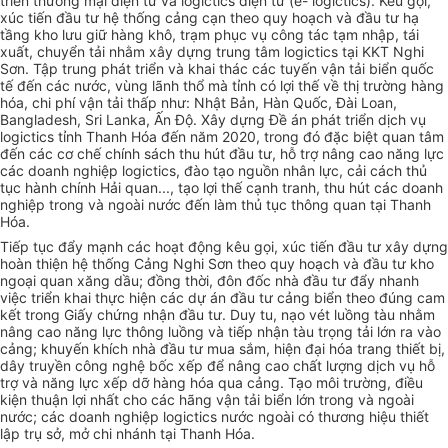
triển thương mại điện tử và logictics điện tử (e- logictics). Kêu gọi,
xúc tiến đầu tư hệ thống cảng cạn theo quy hoạch và
đầu tư
hạ
tầng kho lưu giữ hàng khô, trạm phục vụ công tác tạm nhập, tái
xuất, chuyển tải nhằm xây dựng trung tâm logictics tại KKT Nghi
Sơn. Tập trung phát triển và khai thác các tuyến vận tải biển quốc
tế đến các nước, vùng lãnh thổ mà tỉnh có lợi thế về thị trường hàng
hóa, chi phí vận tải thấp như: Nhật Bản, Hàn Quốc, Đài Loan,
Bangladesh, Sri Lanka, Ấn Độ. Xây dựng Đề án phát triển dịch vụ
logictics
tỉnh
Thanh Hóa đến năm 2020,
trong
đó đặc biệt quan tâm
đến các cơ chế chính sách thu hút đầu tư, hỗ trợ nâng cao năng lực
các doanh nghiệp logictics, đào tạo nguồn nhân lực, cải cách thủ
tục hành chính Hải quan..., tạo lợi thế
cạnh tranh
, thu hút các doanh
nghiệp trong và ngoài nước đến làm thủ tục thông quan tại Thanh
Hóa.
Tiếp tục đẩy mạnh các hoạt động kêu gọi, xúc tiến đầu tư xây dựng
hoàn thiện hệ thống Cảng Nghi Sơn theo quy hoạch và đầu tư kho
ngoại quan xăng dầu; đồng
thời
, đôn đốc nhà đầu tư đẩy nhanh
việc triển khai thực hiện các dự án đầu tư cảng biển theo đúng cam
kết trong Giấy chứng nhận
đầu tư
. Duy tu, nạo vét luồng tàu nhằm
nâng cao năng lực thông luồng và tiếp nhận tàu trọng tải lớn ra vào
cảng; khuyến khích nhà đầu tư mua sắm, hiện đại hóa trang thiết bị,
dây truyền công nghệ bốc xếp để nâng cao chất lượng dịch vụ
hỗ
trợ
và năng lực xếp dỡ hàng hóa qua cảng. Tạo môi trường, điều
kiện thuận lợi nhất cho các hãng vận tải biển lớn trong và ngoài
nước; các doanh nghiệp logictics nước ngoài có thương hiệu thiết
lập trụ
sở
, mở chi nhánh tại Thanh Hóa.