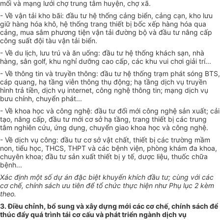
mối và mạng lưới chợ trung tâm huyện, chợ xã.
- Về vận tải kho bãi: đầu tư hệ thống cảng biển, cảng cạn, kho lưu
giữ hàng hóa khô, hệ thống trang thiết bị bốc xếp hàng hóa qua
cảng, mua sắm phương tiện vận tải đường bộ và đầu tư nâng cấp
công suất đội tàu vận tải biển.
- Về du lịch, lưu trú và ăn uống: đầu tư hệ thống khách sạn, nhà
hàng, sân golf, khu nghỉ dưỡng cao cấp, các khu vui chơi giải trí...
- Về thông tin và truyền thông: đầu tư hệ thống trạm phát sóng BTS,
cáp quang, hạ tầng viễn thông thụ động; hạ tầng dịch vụ truyền
hình trả tiền, dịch vụ internet, công ng
hệ thông tin
; mạng dịch vụ
bưu chính, chuyển phát...
- Về khoa học và công nghệ:
đầu tư
đổi mới công nghệ sản xuất; cải
tạo, nâng cấp, đầu tư mới cơ
sở
hạ tầng, trang thiết bị các trung
tâm nghiên cứu, ứng dụng, chuyển giao khoa học và công nghệ.
- Về dịch vụ công: đầu tư cơ
sở
vật chất, thiết bị các trường mầm
non, tiểu học, THCS, THPT và các bệnh viện, phòng khám đa khoa,
chuyên khoa; đầu tư sản xuất thiết bị y tế, dược liệu, thuốc chữa
bệnh...
Xác định một số dự án đặc biệt khuyến khích đầu tư; cùng với các
cơ chế, chính sách ưu tiên để
tổ chức
thực hiện như Phụ lục 2 kèm
theo.
3. Điều chỉnh, bổ sung và xây dựng mới các cơ chế, chính sách để
thúc đẩy quá trình tái cơ cấu và phát triển ngành dịch vụ