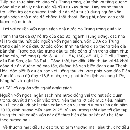
Tiếp tục thực hiện chỉ đạo của Trung ương,
của tỉnh
về tăng cường
công tác quản lý nhà nước về đầu tư xây dựng. Đẩy mạnh thanh
tra, kiểm tra các chương trình, dự án đầu tư sử dụng nguồn vốn
ngân sách nhà nước để chống thất
thoát
, lãng phí, nâng cao chất
lượng công trình.
- Đối với nguồn vốn ngân sách nhà nước do Trung ương quản lý
Tranh thủ tối đa sự hỗ trợ của các Bộ, ngành Trung ương, các nhà
tài trợ để thu hút các nguồn vốn ngân sách, vốn ODA do Trung
ương quản lý để đầu tư các công trình hạ tầng giao thông trên địa
bàn tỉnh. Trong đó, tập trung đầu tư các công trình trọng điểm như:
nâng cấp, mở rộng Quốc lộ 1A, 10, 15A, 15C, 45, 47, 217, cầu Thắm,
cầu Bút Sơn, cầu Đò Đại... Đồng thời, tạo điều kiện thuận lợi để khởi
công dự án đ
ườ
ng bộ cao tốc, đ
ườ
ng bộ ven biển đoạn qua Thanh
Hóa, đặc biệt là dự án nạo vét luồng tàu khu vực phía Nam đảo Biện
Sơn đến cao độ đáy -13,5m phục vụ phát triển dịch vụ cảng biển,
hàng hải và logictics.
b) Đối với nguồn vốn ngoài ngân sách
Nguồn vốn ngoài ngân sách nhà nước đóng vai trò hết sức quan
trọng, quyết định đến việc thực hiện thắng lợi các mục tiêu, nhiệm
vụ tái cơ cấu và phát triển ngành dịch vụ trên địa bàn tỉnh đến năm
2020, định hướng đến năm 2025. Vì vậy, trong thời gian tới cần tập
trung thu hút nguồn vốn này để thực hiện đầu tư kết cấu hạ tầng
theo hướng sau:
- Về thương mại: đầu tư các trung tâm thương mại, siêu thị, chợ đầu