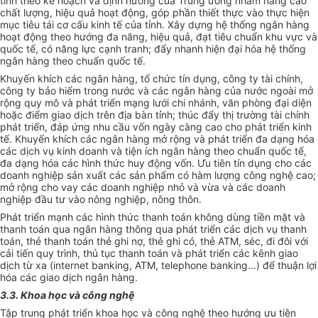
tỉnh theo kế hoạch và định hướng của Trung ương nhằm nâng cao
chất lượng, hiệu quả hoạt động, góp phần thiết thực vào thực hiện
mục tiêu tái cơ cấu kinh tế của tỉnh. Xây dựng hệ thống ngân hàng
hoạt động theo hướng đa năng, hiệu quả, đạt tiêu chuẩn khu vực và
quốc tế, có năng lực cạnh tranh; đẩy nhanh hiện đại hóa hệ thống
ngân hàng theo chuẩn quốc tế.
Khuyến khích các ngân hàng, tổ chức tín dụng, công ty tài chính,
công ty bảo hiểm trong nước và các ngân hàng của nước ngoài mở
rộng quy mô và phát triển mạng lưới chi nhánh, văn phòng đại diện
hoặc điểm giao dịch trên địa bàn tỉnh; thúc đẩy thị trường tài chính
phát triển, đáp ứng nhu cầu vốn ngày càng cao cho phát triển kinh
tế. Khuyến khích các ngân hàng mở rộng và phát triển đa dạng hóa
các dịch vụ kinh doanh và tiện ích ngân hàng theo chuẩn quốc tế,
đa dạng hóa các hình thức huy động vốn. Ưu tiên tín dụng cho các
doanh nghiệp sản xuất các sản phẩm có hàm lượng công nghệ cao;
mở rộng cho vay các doanh nghiệp nhỏ và vừa và các doanh
nghiệp đầu tư vào nông nghiệp, nông thôn.
Phát triển mạnh các hình thức thanh toán không dùng tiền mặt và
thanh toán qua ngân hàng thông qua phát triển các dịch vụ thanh
toán, thẻ thanh toán thẻ ghi nợ, thẻ ghi có, thẻ ATM, séc, đi
đôi với
cải tiến quy trình, thủ tục thanh toán và phát triển các kênh giao
dịch từ xa (internet banking, ATM, telephone banking...) để thuận lợi
hóa
các giao dịch ngân hàng.
3.3. Khoa học và công nghệ
Tập trung phát triển khoa học và công nghệ theo hướng ưu tiên