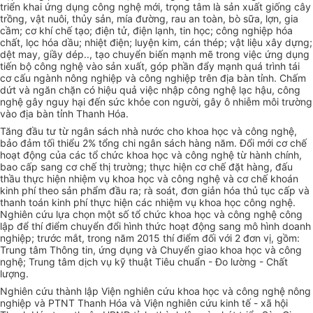
triển khai ứng dụng công nghệ mới, trọng tâm là sản xuất giống cây
trồng, vật nuôi, thủy sản, mía đường, rau an toàn, bò sữa, lợn, gia
cầm; cơ khí chế tạo; điện tử, điện lạnh, tin học; công nghiệp
hóa
chất, lọc hóa dầu; nhiệt điện; luyện kim, cán thép; vật liệu xây dựng;
dệt may, giầy dép.., tạo chuyển biến mạnh mẽ trong việc ứng dụng
tiến bộ công nghệ vào sản xuất, góp phần đẩy mạnh quá trình tái
cơ cấu ngành nông nghiệp và công nghiệp trên địa bàn tỉnh. Chấm
dứt và ngăn chặn có hiệu quả việc nhập công nghệ lạc hậu, công
nghệ gây nguy hại đến sức
khỏe
con người, gây ô nhiễm môi trường
vào địa bàn tỉnh Thanh Hóa.
Tăng đầu tư từ ngân sách nhà nước cho khoa học và công nghệ,
bảo đảm tối thiểu 2% tổng chi ngân sách hàng năm. Đổi mới cơ chế
hoạt động của các tổ chức khoa học và công nghệ từ hành chính,
bao cấp sang cơ chế thị trường; thực hiện cơ chế đặt hàng, đấu
thầu thực hiện nhiệm vụ khoa học và công nghệ và cơ chế k
hoán
kinh phí theo sản phẩm đầu ra; rà soát, đơn giản hóa thủ tục cấp và
thanh toán kinh phí thực hiện các nhiệm vụ khoa học công nghệ.
Nghiên cứu lựa chọn một số tổ chức khoa học và công nghệ công
lập để thí điểm chuyển đổi hình thức hoạt động sang mô hình doanh
nghiệp; trước mắt,
trong
năm 2015 thí điểm đối với 2
đơn vị
, gồm:
Trung tâm Thông tin, ứng dụng và Chuyển giao khoa học và công
nghệ; Trung tâm dịch vụ kỹ thuật Tiêu chuẩn - Đo lường - Chất
lượng.
Nghiên cứu thành lập Viện nghiên cứu khoa học và công nghệ nông
nghiệp và PTNT Thanh Hóa và Viện nghiên cứu kinh tế - xã hội