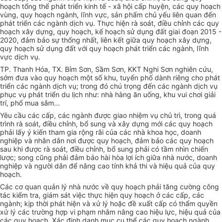
hoạch
tổng
thể phát triển kinh tế - xã hội cấp huyện, các quy hoạch
vùng, quy hoạch ngành, lĩnh vực, sản phẩm chủ yếu liên quan đến
phát triển các ngành dịch vụ. Thực hiện rà soát, điều chỉnh các quy
hoạch xây dựng, quy hoạch, kế hoạch sử dụng đất giai đoạn 2015 -
2020, đảm bảo sự thống nhất, liên
kết
giữa quy hoạch xây dựng,
quy hoạch sử dụng đất với quy hoạch phát triển các ngành, lĩnh
vực dịch vụ.
TP. Thanh Hóa, TX. Bỉm Sơn, Sầm Sơn, KKT Nghi Sơn nghiên cứu,
sớm đưa vào quy hoạch một số khu, tuyến phố dành riêng cho phát
triển các ngành dịch vụ; trong đó chú trọng đến các ngành dịch vụ
phục vụ phát triển du lịch như: nhà hàng ăn uống, khu vui chơi giải
trí, phố mua sắm...
Yêu cầu các cấp, các ngành được giao nhiệm vụ chủ trì, trong quá
trình rà soát, điều chỉnh, bổ sung và xây dựng mới các quy hoạch
phải lấy ý kiến tham gia rộng rãi của các nhà khoa học, doanh
nghiệp và nhân dân nơi được quy hoạch, đảm bảo các quy hoạch
sau khi được rà soát, điều chỉnh,
bổ sung
phải có tầm nhìn chiến
lược; song cũng phải đảm bảo hài hòa lợi ích giữa nhà nước, doanh
nghiệp và người dân để nâng cao tính khả thi và hiệu quả của quy
hoạch.
Các cơ quan quản lý nhà nước về quy hoạch phải tăng cường công
tác kiểm tra, giám sát việc thực hiện quy hoạch ở các cấp, các
ngành; kịp
thời
phát hiện và xử lý hoặc đề xuất cấp có thẩm quyền
xử lý các trường hợp vi phạm nhằm nâng cao hiệu lực, hiệu quả của
các quy hoạch. Xác định danh mục cụ thể các quy hoạch ngành,