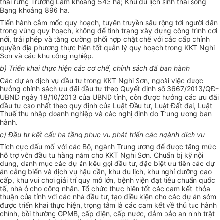
thái rừng Trường Lâm khoảng 543 ha; Khu du lịch sinh thái sông
Bạng khoảng 896 ha.
Tiến hành cắm mốc quy hoạch, tuyên truyền sâu rộng tới người dân
trong vùng quy hoạch, không để tình trạng xây dựng công trình cơi
nới, trái phép và tăng cường phối hợp chặt chẽ với các cấp chính
quyền địa phương thực hiện tốt quản lý quy hoạch trong KKT Nghi
Sơn và các khu công nghiệp.
b) Triển khai thực hiện các cơ chế, chính sách đã ban hành
Các dự án dịch vụ đầu tư trong KKT Nghi Sơn, ngoài việc được
hưởng chính sách ưu đãi đầu tư theo Quyết định số 3667/2013/QĐ-
UBND
ngày 18/10/2013 của
UBND
tỉnh, còn được hưởng các ưu đãi
đầu tư cao nhất theo quy định của Luật Đầu tư, Luật Đất đai, Luật
Thuế thu nhập doanh nghiệp và các nghị định do Trung ương ban
hành.
c) Đầu tư kết cấu hạ tầng phục vụ phát triển các ngành dịch vụ
Tích cực đấu mối với các Bộ, ngành Trung ương để được tăng mức
hỗ trợ vốn
đầu tư
hàng năm cho KKT Nghi Sơn. Chuẩn bị kỹ nội
dung, danh mục các dự án kêu gọi đầu tư, đặc biệt ưu tiên các dự
án cảng biển và dịch vụ hậu cần, khu du lịch, khu nghỉ dưỡng cao
cấp, khu vui chơi giải trí quy mô lớn, bệnh viện đạt tiêu chuẩn quốc
tế, nhà ở cho công nhân. Tổ chức thực hiện tốt các cam kết, thỏa
thuận của tỉnh với các nhà đầu tư, tạo điều kiện cho các dự án sớm
được triển khai thực hiện, trọng tâm là các cam kết về thủ tục hành
chính, bồi thường GPMB, cấp điện, cấp nước, đảm bảo an ninh trật