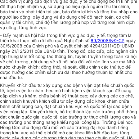
Các
đơn vị
cung cấp dịch vụ giáo dục, y tế chủ động bố trí kinh phí
để thực hiện nhiệm vụ, sử dụng có hiệu quả nguồn thu tài chính,
bảo toàn và phát triển tài sản, bảo đảm lợi ích và tăng thu nhập cho
người lao động; xây dựng và áp dụng chế độ hạch toán, cơ chế
quản lý tài chính, chế độ tiền lương phù hợp với từng loại hình dịch
vụ công, từng lĩnh vực.
- Đẩy mạnh xã hội hóa trong lĩnh vực giáo dục, y tế, trọng tâm là
triển khai thực hiện rõ hiệu quả Nghị định số
69/2008/NĐ-CP
ngày
30/5/2008 của Chính phủ và Quyết định số 4294/2011/QĐ-
UBND
ngày 21/12/2011 của
UBND
tỉnh. Trong đó, các cấp, các ngành cần
tập trung làm tốt công tác thông tin, tuyên truyền trong toàn xã hội
về chủ trương, nội dung về xã hội hóa đối với các lĩnh vực mà Nhà
nước khuyến khích; đồng thời, rà soát, điều chỉnh các thủ tục để
được hưởng các chính sách ưu đãi theo hướng thuận lợi nhất cho
nhà đầu tư.
Khuyến khích đầu tư xây dựng các bệnh viện đạt tiêu chuẩn quốc
tế, bệnh viện tư nhân theo mô hình bệnh viện khách sạn để cung
cấp dịch vụ khám, chữa bệnh kỹ thuật cao; xây dựng các cơ chế,
chính sách khuyến khích đầu tư xây dựng các khoa khám chữa
bệnh chất lượng cao, đạt chuẩn khu vực và quốc tế tại các bệnh
viện công lập. Khuyến khích, hỗ trợ thành lập các trường phổ thông
đạt chuẩn quốc gia, quốc tế, các trường tư thục chất lượng cao và
các trường phổ thông năng khiếu ngoài công lập. Trường Đại học
Hồng Đức chủ động đấu mối với các trường đại học danh tiếng
trong khu vực và thế giới để mở các khoa liên kết đào tạo; từng
bước xây dựng các chương trình đào tạo theo chuẩn quốc tế. Hỗ