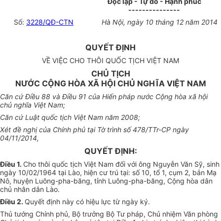
Độc lập - Tự do - Hạnh phúc
---------------
Số:
3228/QĐ-CTN
Hà Nội, ngày 10 tháng 12 năm 2014
QUYẾT ĐỊNH
VỀ VIỆC CHO THÔI QUỐC TỊCH VIỆT NAM
CHỦ TỊCH
NƯỚC CỘNG HÒA XÃ HỘI CHỦ NGHĨA VIỆT NAM
Căn cứ Điều 88 và Điều 91 của Hiến pháp nước Cộng hòa xã hội
chủ nghĩa Việt Nam;
Căn cứ Luật quốc tịch Việt Nam năm 2008;
Xét đề nghị của Chính phủ tại Tờ trình số 478/TTr-CP ngày
04/11/2014,
QUYẾT ĐỊNH:
Điều 1.
Cho thôi quốc tịch Việt Nam đối với ông Nguyễn Văn Sỹ, sinh
ngày 10/02/1964 tại Lào, hiện cư trú tại: số 10, tổ 1, cụm 2, bản Mạ
Nô, huyện Luông-pha-băng, tỉnh Luông-pha-băng, Cộng hòa dân
chủ nhân dân Lào.
Điều 2.
Quyết định này có hiệu lực từ ngày ký.
Thủ tướng Chính phủ, Bộ trưởng Bộ Tư pháp, Chủ nhiệm Văn phòng