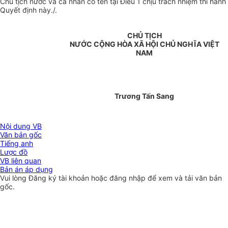
Chủ tịch nước và cá nhân có tên tại Điều 1 chịu trách nhiệm thi hành
Quyết định này./.
CHỦ TỊCH
NƯỚC CỘNG HÒA XÃ HỘI CHỦ NGHĨA VIỆT
NAM
Trương Tấn Sang
Nội dung VB
Văn bản gốc
Tiếng anh
Lược đồ
VB liên quan
Bản án áp dụng
Vui lòng
Đăng ký
tài khoản hoặc
đăng nhập
để xem và tải văn bản
gốc.