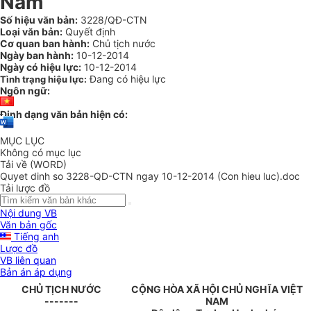
Nam
Số hiệu văn bản:
3228/QĐ-CTN
Loại văn bản:
Quyết định
Cơ quan ban hành:
Chủ tịch nước
Ngày ban hành:
10-12-2014
Ngày có hiệu lực:
10-12-2014
Đang có hiệu lực
Tình trạng hiệu lực:
Ngôn ngữ:
Định dạng văn bản hiện có:
MỤC LỤC
Không có mục lục
Tải về (WORD)
Quyet dinh so 3228-QD-CTN ngay 10-12-2014 (Con hieu luc).doc
Tải lược đồ
Nội dung VB
Văn bản gốc
Tiếng anh
Lược đồ
VB liên quan
Bản án áp dụng
CHỦ TỊCH NƯỚC
CỘNG HÒA XÃ HỘI CHỦ NGHĨA VIỆT
-------
NAM