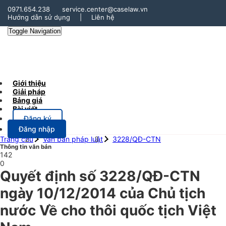
0971.654.238
service.center@caselaw.vn
Hướng dẫn sử dụng
|
Liên hệ
Toggle Navigation
Giới thiệu
Giải pháp
Bảng giá
Bài viết
Đăng ký
Đăng nhập
Trang chủ
Văn bản pháp luật
3228/QĐ-CTN
Thông tin văn bản
142
0
Quyết định số 3228/QĐ-CTN
ngày 10/12/2014 của Chủ tịch
nước Về cho thôi quốc tịch Việt