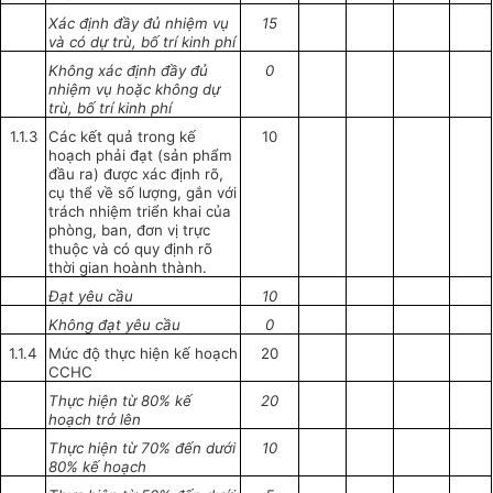
Xác định đầy đủ nhiệm vụ
15
và
có
dự trù, bố trí kinh phí
Không xác định đầy đủ
0
nhiệm vụ hoặc không dự
trù, bố trí
kinh
phí
1.1.3
Các kết quả trong kế
10
hoạch phải đạt (sản phẩm
đầu ra) được xác định rõ,
cụ thể về số lượng, gắn với
trách nhiệm
triển khai
của
phòng, ban, đơn vị trực
thuộc và có quy định rõ
thời gian hoành thành.
Đạt yêu cầu
10
Không đạt yêu cầu
0
1.1.4
Mức độ thực hiện kế hoạch
20
CCHC
Thực hiện từ 80% kế
20
hoạch trở lên
Thực hiện từ 70% đến dưới
10
80% kế hoạch