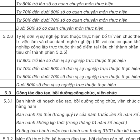
Từ 80% trở lên số cơ quan chuyên môn thực hiện
Từ 70% đến dưới 80% số cơ quan chuyên môn thực hiện
Từ 50% đ
ế
n
d
ưới 70% s
ố
cơ quan chuyên môn thực hiện
Dưới 50% số cơ quan chuyên môn thực hiện
5.2.6
Tỷ lệ đơn vị sự nghiệp trực thuộc thực hiện bố trí viên chức th
trí việc làm và chức danh n
g
hề nghiệp (đối với các cơ quan kh
nghiệp công lập trực thuộc thì số điểm tại tiêu chí thành phầ
tiêu chí thành phần 5.2.5)
Từ 80% trở lên số đơn vị sự nghiệp trực thuộc thực hiện
Từ 70% đến dưới 80% số đơn vị sự nghiệp trực thuộc thực hiệ
Từ 50% đến dưới 70% số đơn vị sự nghiệp trực thuộc thực hiệ
Dưới 50% số đơn vị sự nghiệp trực thuộc thực hiện
5.3
Công tác đào tạo, bồi dưỡng công chức, viên chức
5.3.1
Ban hành kế hoạch đào tạo, bồi dưỡng công chức, viên chức c
hàng năm
Ban hành kịp thời (tron
g
quý IV của năm trước liền kề năm kế
Ban hành không kịp thời (trong tháng 01 năm kế hoạch)
Không ban hành hoặc ban hành san tháng 31/01 năm kế hoạ
5.3.2
Mức độ thực hiện kế hoạch đào tạo, bồi dưỡng cán bộ, công c