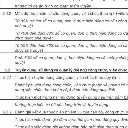
Không có đề án trình cơ quan thẩm quyền
5.1.2
Mức độ thực hiện cơ cấu công chức, viên chức theo vị trí việc
Từ 80% trở lên s
ố
cơ quan, đơn vị thực hiện đúng cơ cấu công
phê duyệt
Từ 70% đến dưới 80% số cơ quan, đơn vị thực hiện đúng cơ Cấ
chức được phê duyệt
Từ 50% đến dưới 70% số cơ quan, đơn vị thực hiện đúng cơ cấ
được phê duyệt
Dưới 50% số cơ quan, đơn vị thực hiện đúng cơ cấu
công
chức,
duyệt
5.2
Tuyển
dụng, sử dụng và quản lý đội ngũ công chức, viên chức
5.2.1
Thực hiện tuyển dụng công chức, viên chức theo quy định
Đ
ăng
ký tuyển dụng công chức, viên chức (hoặc xây dựng kế 
dụng viên chức theo ph
â
n cấp) đảm bảo đúng quy định
Thực hiện một
trong
hai nội dung tuyển dụng nêu trên đảm b
Không thực hiện cả 02 nội dung trên về tuyển dụng
5.2.2
Đánh giá kết quả thực hiện nhiệm vụ của cán bộ, công chức,
Thực hiện việc
đánh giá
đảm bảo thời gian theo đúng quy địn
Thực hiện việc đánh giá không đảm b
ả
o thời gian theo đúng q