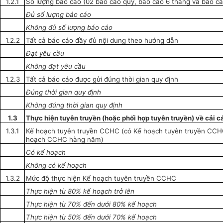
1.2.1
Số lượng báo cáo (02 báo cáo quý, báo cáo 6 tháng và báo c
Đủ số lượng
báo cáo
Không đủ số lượng báo cáo
1.2.2
Tất cả báo cáo đầy đủ nội dung theo hướng dẫn
Đạt yê
u
cầu
Không đạt yêu cầu
1.2.3
Tất cả báo cáo được gửi đúng thời gian quy định
Đúng
thời gian quy định
Không đúng thời gian quy định
1.3
Thực hiện tuyên truyền (hoặc phối hợp tuyên truyền) về cải 
1.3.1
Kế hoạch tuyên truyền CCHC (có Kế hoạch tuyên
truyền
CCHC
hoạch CCHC hàng năm)
Có kế hoạch
Không có kế hoạch
1.3.2
Mức độ thực hiện Kế hoạch tuyên truyền CCHC
Thực hiện từ 80% kế hoạch trở lên
Thực hiện từ 70% đến dưới 80% kế hoạch
Thực hiện từ 50% đến dưới 70% kế hoạch