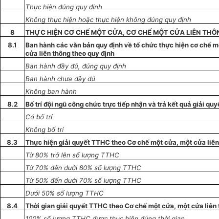
Thực hiện đúng quy định
Không thực hiện hoặc thực hiện không đúng quy định
8
THỰC HIỆN CƠ CHẾ MỘT CỬA, CƠ CHẾ MỘT CỬA LIÊN THÔ
8.1
Ban hành các văn bản quy định về
tổ
chức thực hiện
cơ
chế m
cửa liên thông theo quy định
Ban hành đầy đủ, đúng quy định
Ban hành chưa đầy đủ
Không ban hành
8.2
Bố trí đội ngũ công chức trực tiếp nhận và trả kết quả giải q
Có bố trí
Không bố trí
8.3
Thực hiện giải quyết TTHC theo Cơ chế một cửa, một cửa liê
Từ 80% trở lên số
lượng
TTHC
Từ 70% đến dưới 80% số lượng TTHC
Từ 50% đến dưới 70% số lượng TTHC
Dưới 50% số lượng TTHC
8.4
Thời gian giải quyết TTHC theo Cơ chế một cửa, một cửa liên
1
00% số lượng TTHC được thực hiện đúng thời gian