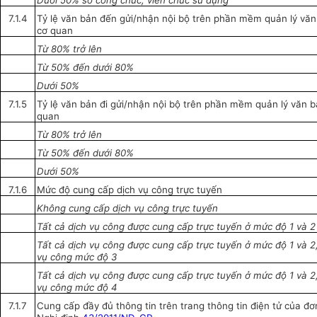
Dưới 50% số công chức, viên chức sử dụng
7.1.4
Tỷ lệ văn bản đến gửi/nhận nội bộ trên phần mềm quản lý văn
cơ quan
Từ 80% trở lên
Từ
5
0
% đến dưới 80%
Dưới 50%
7.1.5
Tỷ lệ văn bản đi gửi/nhận nội bộ trên phần mềm quản lý văn b
quan
Từ 80% trở lên
Từ 50% đến dưới 80%
Dưới 50%
7.1.6
Mức độ cung cấp dịch vụ công trực tuyến
Không cung cấp dịch vụ công trực tuyến
Tất cả dịch vụ công được cung cấp trực tuyến ở mức độ 1 và 2
Tất cả dịch vụ công được cung cấp trực tuyến ở mức độ
1
và 2,
vụ công mức độ 3
T
ấ
t cả dịch vụ công được cung cấp trực tuyến ở mức độ 1 và 2,
vụ công mức độ 4
7.1.7
Cung cấp đầy đủ thông tin trên trang thông tin điện tử của đơn