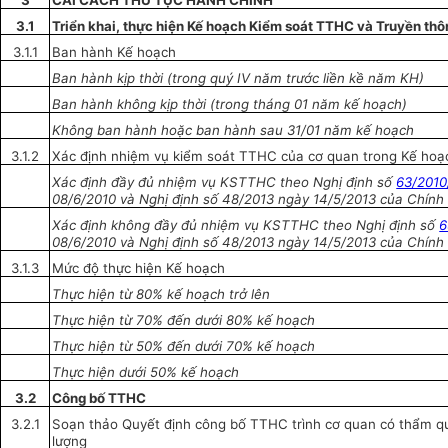
3
CẢI CÁCH THỦ TỤC HÀNH CHÍNH
3.1
Triển khai, thực hiện Kế hoạch Kiểm soát TTHC và Truy
ề
n th
3.1.1
Ban hành Kế hoạch
Ban hành kịp thời (trong
quý
IV năm trước liền kề năm KH)
Ban hành không kịp thời (trong thán
g
01 năm kế hoạch)
Không ban hành hoặc ban hành sau 31/01 năm kế hoạch
3.1.2
Xác định nhiệm vụ kiểm soát TTHC của cơ quan trong Kế hoạ
Xác định đầy đủ nhiệm vụ KSTTHC theo Nghị định số
63/201
08/6/2010 và Nghị định s
ố
48/2013 ngày 14/5/2013 của Chính
Xác định không đầy đủ nhiệm vụ KSTTHC theo Nghị định số
6
08/6/2010 và Nghị định số 48/2013 ngày 14/5/2013 của Chính
3.1.3
Mức độ thực hiện Kế hoạch
Thực hiện từ 80% k
ế
hoạch trở
l
ên
Thực hiện từ 70% đến dưới 80% kế hoạch
Thực hiện từ 50% đến dưới 70% kế hoạch
Thực hiện dưới 50% kế hoạch
3.2
Công bố TTHC
3.2.1
Soạn thảo Quyết định công bố TTHC trình cơ quan có thẩm q
lượng