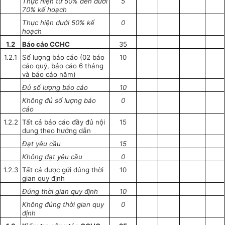
Thực hiện từ 50% đến dưới
5
70% kế hoạch
Thực hiện dưới 50% kế
0
hoạch
1.2
Báo cáo CCHC
35
1.2.1
Số lượng báo cáo (02 báo
10
cáo quý, báo cáo 6 tháng
và báo cáo năm)
Đủ số
lượng
báo cáo
10
Không đủ số lượng báo
0
cáo
1.2.2
Tất cả báo cáo đầy đủ nội
15
dung theo hướng dẫn
Đạt yêu cầu
15
Không đạt yêu cầu
0
1.2.3
Tất cả được gửi đúng thời
10
gian quy định
Đúng thời gian quy định
10
Không đúng thời gian quy
0
định