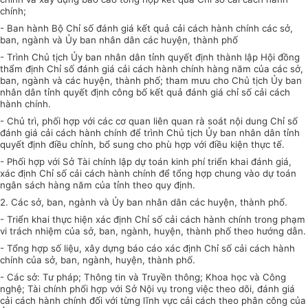
chính;
-
Ban hành Bộ Chỉ số đánh giá kế
t
quả cải cách hành chính các sở
,
ban, ngành và
Ủy
ban nhân dân các
huyện
, thành
p
hố
-
Trình Chủ tịch
Ủy ban
nhân dân tỉnh quyết định thành lập Hội đồng
thẩm định Chỉ số đánh giá cải cách hành chính hàng năm của các sở,
ban, ngành và các huyện, thành phố; tham mưu cho Chủ tịch
Ủy ban
nhân dân tỉnh quyết định công bố kết quả đánh giá chỉ số cải cách
hành chính.
-
Chủ trì, phối hợp với các cơ quan liên quan rà soát nội dung Chỉ số
đánh giá cải cách hành chính để trình Chủ tịch Ủy ban nhân dân tỉnh
q
uy
ết định điều chỉnh,
bổ sung
cho phù hợp với điều kiện thực tế.
-
Phối hợp với Sở Tài chính lập dự toán kinh phí triển khai đánh giá,
xác định Chỉ số cải cách hành chính để tổng hợp chung vào dự toán
ngân sách hàng năm của tỉnh theo quy định.
2.
Các sở, ban, ngành và Ủy ban nhân dân các huyện, thành phố.
-
Triển khai
thực hiện xác định Chỉ số cải cách hành chính trong phạm
vi trách nhiệm của sở, ban, ngành, huyện, thành phố theo hướng dẫn.
-
Tổng
hợp số liệu, xây dựng báo cáo xác định Chỉ số cải cách hành
chính của sở, ban, ngành, huyện, thành phố.
-
Các sở: Tư pháp; Thông tin và Truyền thông; Khoa học và Công
nghệ; Tài chính phối hợp với Sở Nội vụ trong việc theo dõi, đánh giá
cải cách hành chính đối với từng lĩnh vực cải cách theo phân công của