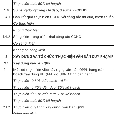
Thực hiện dưới 50% kế hoạch
1.4
Sự năng động trong ch
ỉ
đạo, điều hành CCHC
1.4.1
Gắn kết quả thực hiện CCHC với công tác thi đua, khen thưởn
Có thực hiện
Không thực hiện
1.4.2
Sáng kiến trong triển khai công tác CCHC
Có
sáng
, kiến
Không có sáng kiến
2
XÂY DỰNG VÀ TỔ CHỨC THỰC HIỆN VĂN BẢN QUY PHẠM 
2.1
Xây dựng văn bản QPPL
2.1.1
Mức độ thực hiện việc xây dựng văn bản
Q
PPL hàng năm theo 
hoạch xây dựng VBQPPL do UBND tỉnh ban hành
Thực hiện từ 80% kế hoạch trở lên
Thực hiện từ 70% đến dưới 80% kế hoạch
Thực hiện từ 50% đến dưới 70% kế hoạch
Thực hiện dưới 50% kế hoạch
2.1.2
Thực hiện quy trình xây dựng; văn bản
Q
PPL
Đúng quy định