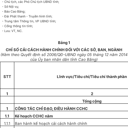
-
Chủ
tịch, các Ph
ó
Chủ tịch
UBND
tỉnh;
-
Sở Nội vụ;
-
Báo Cao Bằng;
-
Đài Phát thanh - Truyền hình tỉnh;
-
Trung tâm Thông tin, VP UBND tỉnh;
-
Cổng thông tin
tỉnh;
-
Lưu: VT, NC.
Bảng 1
CHỈ SỐ CẢI CÁCH HÀNH CHÍNH ĐỐI VỚI CÁC SỞ, BAN, NGÀNH
(Kèm theo
Q
uyết định
số
2006
/QĐ-
UBND
ngày
05
tháng
12
năm
2014
của
Ủy ban
nhân dân tỉnh Cao Bằng)
STT
Lĩnh vực/Tiêu chí/Tiêu chí thành phần
1
2
T
ổ
ng cộng
1
CÔNG TÁC CHỈ ĐẠO, ĐIỀU HÀNH CCHC
1.1
Kế hoạch CCHC năm
1.1.1
Ban hành kế hoạch cải cách hành chính