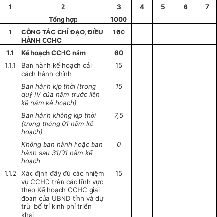
1
2
3
4
5
6
7
Tổng hợp
1000
1
CÔNG TÁC CHỈ ĐẠO, ĐIỀU
160
HÀNH CCHC
1.1
Kế hoạch
CCHC năm
60
1.1.1
Ban hành kế hoạch cải
15
cách hành chính
Ban hành kịp thời (trong
15
quý IV của năm trước liền
kề năm kế hoạch)
Ban hành không kịp thời
7,5
(trong tháng 01 năm kế
hoạch)
Không ban hành hoặc ban
0
hành sau 31/01 năm
kế
hoạch
1.1.2
Xác định đầy đủ các nhiệm
15
vụ CCHC trên các lĩnh vực
theo
Kế hoạch
CCHC giai
đoạn của
UBND
tỉnh và dự
trù, bố trí kinh phí triển
khai