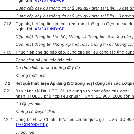
Nghị định
43/2011/NĐ-CP
Cung cấp đầy đủ thông tin chủ yếu quy định tại Điều 10 đạt từ
Cung cấp đầy đủ thông tin chủ yếu quy định tại Điều 10 nhưn
7.1.8
Cập nhật thông tin kịp thời trên trang thông tin điện tử của đơ
Nghị
định
43/2011/NĐ-CP
Cập nhật thông tin kịp thời, không có thông tin cũ không còn
Cập nhật thông tin không kịp thời hoặc thông tin cũ không c
ò
7.1.9
Thực hiện chế độ báo cáo, cung cấp số liệu công tác ứng d
Thực hiện đầy đủ các báo cáo
Có thực hiện nh
ư
ng không đầy đủ
Không thực hiện
7.2
Kết quả thực hiện Áp dụng ISO trong hoạt động của các
cơ qu
7.2.1
Ban hành tài liệu HTQLCL áp dụn
g
vào hoạt động của đơn vị,
nhận HTQLCL phù hợp tiêu chuẩn TCVN ISO 9001:2008 còn hi
Có
Q
uyết định
Không có Quyết định
7.2.2
Công bố HTQLCL phù hợp tiêu chuẩn quốc gia TCVN ISO 900
19/2014/QĐ-TTg
).
Thực hiện