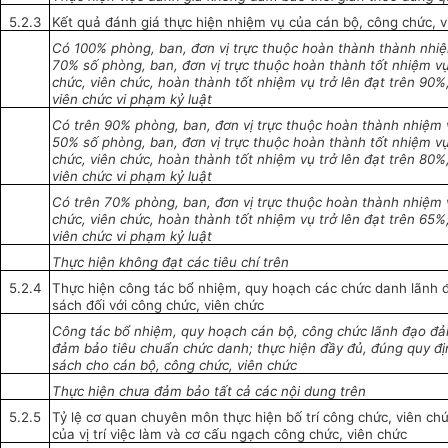
5.2.3
Kết quả đánh giá thực hiện nhiệm vụ của cán bộ, công chức, 
Có 100% phòng, ban, đơn vị trực thuộc hoàn thành thành nhiệ
70% s
ố
phòng, ban, đơn vị trực thuộc hoàn thành tốt nhiệm vụ
chức, viên chức, hoàn thành tốt nhiệm vụ trở lên đạt trên 90
viên chức v
i
phạm kỷ luật
Có trên 90% phòng, ban, đơn vị trực thuộc hoàn thành nhiệm v
50% số phòng, ban, đơn vị trực thuộc hoàn thành tốt nhiệm vụ;
chức, viên chức, hoàn thành tốt nhiệm vụ trở
l
ên đạt trên 80%
viên chức vi phạm kỷ luật
Có trên 70% phòng, ban, đơn vị trực thuộc hoàn thành nhiệm v
chức, viên chức, hoàn thành t
ố
t nhiệm vụ trở lên đạt trên 65
viên chức vi phạm kỷ luật
Thực hiện không đạt các tiêu chí trên
5.2.4
Thực hiện công tác bổ nhiệm, quy hoạch các chức danh lãnh đ
sách đối với công chức, viên chức
Công tác bổ nhiệm, quy hoạch cán bộ, công chức lãnh đạo đả
đảm bảo tiêu chuẩn chức danh; thực hiện đầy đủ, đúng quy đị
sách cho cán bộ, công chức, viên chức
Thực hiện chưa đảm bảo t
ấ
t c
ả
các nội dung trên
5.2.5
Tỷ lệ cơ quan chuyên m
ô
n thực hiện bố trí công chức, viên c
của vị trí việc làm và cơ cấu ngạch công chức, viên chức