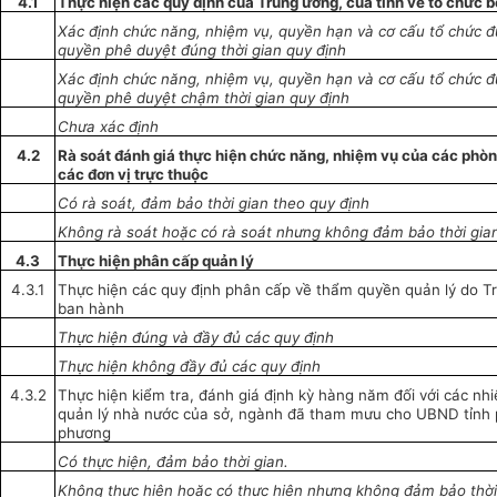
4.1
Thực hiện các quy định của Trung ương, của tỉnh về tổ chức 
Xác định chức năng, nhiệm vụ, quyền hạn và cơ cấu tổ chức 
quyền
phê duyệt đúng thời gian quy định
Xác định chức năng, nhiệm vụ, quyền hạn và cơ cấu tổ chức 
quyền phê duyệt chậm thời gian quy định
Chưa xác định
4.2
Rà soát đánh giá thực hiện chức năng, nhiệm vụ của các phò
các đơn vị
trực thuộc
Có rà soát, đảm bảo thời gian theo quy định
Không rà soát hoặc có rà soát nhưng không đảm bảo thời gi
4.3
Thực hiện phân cấp quản lý
4.3.1
Thực hiện các quy định phân cấp về thẩm quyền quản lý do T
ban hành
Thực hiện đún
g
và đầy đủ các quy định
Thực hiện không đầy đủ các quy định
4.3.2
Thực hiện kiểm tra, đánh giá định k
ỳ
hàng năm đối với các nh
quản lý nhà nước của sở, ngành đã tham mưu cho UBND tỉnh 
phương
Có thực hiện, đảm bảo thời gian.
Không thực hiện hoặc có thực hiện
nhưng
không đảm bảo thời