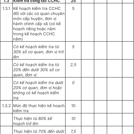
1.3
Kiểm tra công tác CCHC
25
1.3.1
Kế hoạch kiểm tra CCHC
5
đối với các cơ quan chuyên
môn cấp huyện, đơn vị
hành chính cấp xã (có kế
hoạch riêng hoặc nằm
tron
g
kế hoạch CCHC
năm)
Có kế hoạch kiểm tra từ
5
30% số cơ quan, đơn vị trở
lên
Có kế hoạch kiểm tra từ
2,5
20% đến dưới
30% số cơ
quan, đơn vị
Có kế hoạch kiểm tra dưới
0
20% cơ quan, đơn vị hoặc
không có kế hoạch kiểm
tra
1.3.2
Mức độ thực hiện kế hoạch
10
kiểm tra
Thực hiện từ 80% kế
10
hoạch trở lên
Thực hiện từ 70% đến dưới
7,5