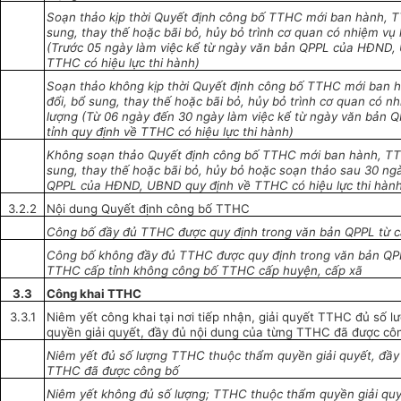
Soạn thảo kịp thời Quyết định công bố TTHC mới ban hành, T
sung, thay th
ế
hoặc bãi bỏ, hủy bỏ trình cơ quan có nhiệm vụ
(Trước 05 ngày làm việc kể từ ngày văn bản QPPL của HĐND, 
TTHC có hiệu lực thi hành)
Soạn thảo không kịp thời Quyết định công bố TTHC mới ban
đổi, bổ sung, thay thế hoặc bãi bỏ, hủy bỏ trình cơ quan có n
lượng (Từ 06 ngày đến 30 ngày làm việc kể từ ngày văn bả
tỉnh quy định về TTHC có hiệu lực thi hành)
Không soạn thảo Quyết định công bố TTHC mới ban hành, TT
sung, thay thế hoặc bãi bỏ, hủy bỏ hoặc soạn thảo sau 30 n
Q
PPL của HĐND, UBND quy định về TTHC có hiệu lực thi hàn
3.2.2
Nội dung Quyết định công bố TTHC
Công bố đầ
y
đủ TTHC được quy định trong văn bản QPPL từ c
Công bố không đầy đủ TTHC được quy định trong v
ă
n bản QP
TTHC cấp tỉnh không công bố TTHC cấp huyện, cấp xã
3.3
Công khai TTHC
3.3.1
Niêm yết công khai tại nơi tiếp nhận, giải quyết TTHC đủ số
quyền giải quyết, đầy đủ nội dung của từng TTHC đã được cô
Niêm yết đủ số lượng TTHC thuộc thẩm quyền giải quyết, đầy
TTHC đã được công bố
Niêm yết không đủ số lượn
g
; TTHC thuộc thẩm quyền giải quy