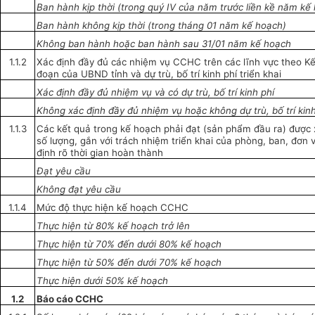
Ban hành kịp thời (trong
quý
IV của năm trước liền kề năm kế
Ban hành không kịp thời (trong tháng 01 năm kế hoạch)
Không ban hành hoặc ban hành sau 31/01 năm kế hoạch
1.1.2
Xác định đầy đủ các nhiệm vụ CCHC trên các lĩnh vực theo K
đoạn của
UBND
tỉnh và dự trù, bố trí kinh phí triển khai
Xác định đầy đủ nhiệm vụ và có dự trù, bố trí kinh phí
Không xác định đầy đủ nhiệm vụ hoặc không dự trù, b
ố
trí
kin
1.1.3
Các kết quả trong kế hoạch phải đạt (sản phẩm đầu ra) được x
số lượng, gắn với trách nhiệm triển khai của phòng, ban, đơn v
định rõ thời gian hoàn thành
Đạt yêu cầu
Không đạt yêu cầu
1.1.4
Mức độ thực hiện kế hoạch CCHC
Thực hiện từ 80% kế hoạch trở lên
Thực hiện từ 70% đến dưới 80% kế hoạch
Thực hiện từ 50% đến dưới 70% kế hoạch
Thực hiện dưới 50% kế hoạch
1.2
Báo cáo CCHC