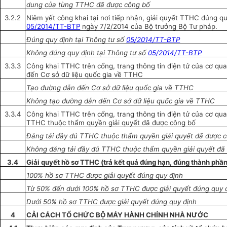
dung của từng TTHC đã được công bố
3.2.2
Niêm yết công khai tại nơi tiếp nhận, giải quyết TTHC đúng qu
05/2014/TT-BTP
ngày 7/2/2014 của Bộ trưởng Bộ Tư pháp.
Đúng quy định tại Thông tư số
05/2014/TT-BTP
Không đúng quy định tại Thông tư số
05/2014/TT-BTP
3.3.3
Công khai TTHC trên
cổng
, trang thông tin điện tử của cơ q
đến Cơ sở dữ liệu quốc gia về TTHC
Tạo đường d
ẫ
n đến Cơ sở dữ liệu quốc gia về TTHC
Không tạo đường d
ẫ
n đến Cơ sở dữ liệu quốc gia về TTHC
3.3.4
Công khai TTHC trên
cổng
, trang thông tin điện tử của cơ qu
TTHC thuộc thẩm quyền giải quyết đã được công bố
Đăng t
ả
i đầy đủ TTHC thuộc thẩm quyền giải quyết đã được
c
Không đăng tải đầy đủ TTHC thuộc thẩm quyền giải quyết đã
3.4
Giải quyết hồ sơ TTHC (trả kết quả đúng hạn, đúng thành phần
1
00% hồ sơ TTHC được giải quyết đúng quy định
Từ 50% đến dưới 100% hồ sơ TTHC được giải quyết đúng quy 
Dưới 50% hồ sơ TTHC được giải quyết đúng quy định
4
CẢI CÁCH TỔ CHỨC BỘ MÁY HÀNH CHÍNH NHÀ NƯỚC