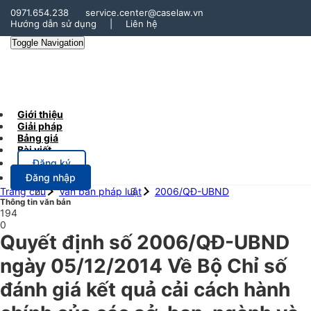
0971.654.238
service.center@caselaw.vn
Hướng dẫn sử dụng
|
Liên hệ
Toggle Navigation
Giới thiệu
Giải pháp
Bảng giá
Bài viết
Đăng ký
Đăng nhập
Trang chủ
Văn bản pháp luật
2006/QĐ-UBND
Thông tin văn bản
194
0
Quyết định số 2006/QĐ-UBND
ngày 05/12/2014 Về Bộ Chỉ số
đánh giá kết quả cải cách hành