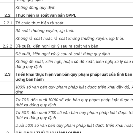
Không đúng quy định
2.2
Thực hiện rà soát văn bản QPPL
2.2.1
Tổ chức thực hiện rà soát
Rà soát thường xuyên, kịp thời.
Không rà soát hoặc rà soát không thường xuyên, kịp thời.
2.2.2
Đề xuất, kiến nghị xử lý sau rà soát văn bản
Đ
ề
xuất, kiến nghị xử lý sau rà soát đúng quy định
Không đề xuất, kiến nghị hoặc có đề xuất, kiến nghị xử lý sau
đúng quy định
2.3
Triển khai thực hiện văn bản quy phạm pháp luật của tỉnh ba
ương ban hành
100% số văn bản quy phạm pháp luật được triển khai đầy đủ, k
định
Từ 70% đến dưới 100% số v
ă
n bản quy phạm pháp luật được tri
thời và đúng quy định
Từ 50% đến dưới 70% số văn bản quy phạm pháp luật
được
tri
thời và đúng quy định
Dưới 50% số văn bản quy phạm pháp luật được triển khai hoặc