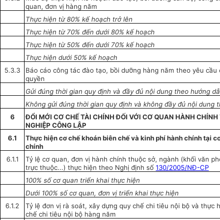
quan, đơn vị hàng năm
Thực hiện từ 80% kế hoạch trở lên
Thực hiện từ 70% đến dưới 80% kế hoạch
Thực hiện từ 50% đến dưới 70% kế hoạch
Thực hiện dưới 50% kế hoạch
5.3.3
Báo cáo công tác đào tạo, bồi dưỡng hàng năm theo yêu cầu
quyền
Gửi đúng thời gian quy định và đầy đủ nội dung theo hướng d
Không gửi đúng thời gian quy định và không đầy đủ nội dung
6
ĐỔI MỚI CƠ CHẾ TÀI CHÍNH ĐỐI VỚI CƠ QUAN HÀNH CHÍNH
NGHIỆP CÔNG LẬP
6.1
Thực hiện
cơ chế
khoán
biên
chế và kinh phí hành chính tại
c
chính
6.1.1
Tỷ lệ cơ quan, đơn vị hành chính thuộc sở, n
g
ành (khối văn ph
trực thuộc...) thực hiện theo Nghị định số
130/2005/NĐ-CP
100% số cơ quan tri
ể
n khai thực hiện
Dưới 100% số cơ quan, đơn vị triển khai thực hiện
6.1.2
Tỷ lệ đơn vị rà soát, xây dựng quy chế chi tiêu nội bộ và thực
chế chi tiêu nội bộ hàng năm