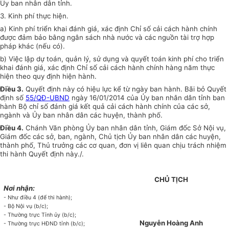
Ủy ban
nhân dân tỉnh.
3.
Kinh phí thực hiện.
a)
Kinh phí triển khai đánh giá, xác định Chỉ số cải cách hành chính
được đảm bảo bằng ngân sách nhà nước và các nguồn tài trợ hợp
pháp khác (nếu có).
b)
Việc lập dự toán, quản lý, sử dụng và quyết toán kinh phí cho triển
khai đánh giá, xác định Chỉ s
ố
cải cách hành chính hàng năm thực
hiện theo quy định hiện hành.
Điều 3.
Quyết định này có hiệu lực kể từ ngày ban hành. Bãi bỏ Quyết
định số
55/QĐ-UBND
ngày 16/01/2014 của
Ủy ban
nhân dân tỉnh ban
hành Bộ chỉ số đánh giá kết quả cải cách hành chính của các sở,
ngành và
Ủy ban
nhân dân các huyện, thành phố.
Điều 4.
Chánh Văn phòng
Ủy ban
nhân dân tỉnh, Giám đốc Sở Nội vụ,
Giám đốc các sở, ban, ngành, Chủ tịch
Ủy ban
nhân dân các huyện,
thành phố, Thủ trưởng các cơ quan, đơn vị liên quan chịu trách nhiệm
thi hành Quyết định này./
.
CHỦ TỊCH
Nơi nhận:
-
Như điều 4 (để thi hành);
-
Bộ Nội vụ (b/c);
-
Thường trực
Tỉnh
ủy (b/c);
Nguyễn Hoàng Anh
-
Thường trực HĐND tỉnh (b/c);