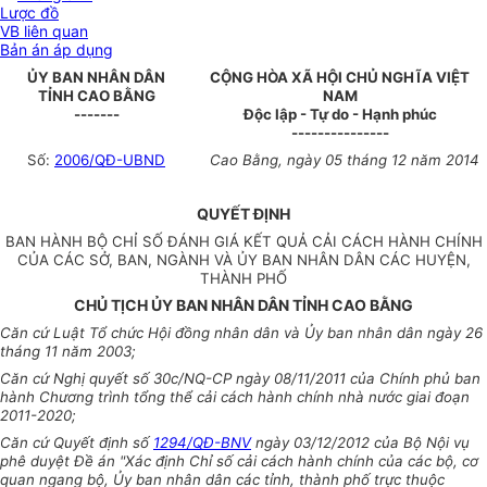
Lược đồ
VB liên quan
Bản án áp dụng
ỦY BAN NHÂN DÂN
CỘNG HÒA XÃ HỘI CHỦ NGHĨA VIỆT
TỈNH CAO BẰNG
NAM
-------
Độc lập - Tự do - Hạnh phúc
---------------
Số:
2006/QĐ-UBND
Cao Bằng
, ngày
05
tháng
12
năm
2014
QUYẾT ĐỊNH
BAN HÀNH BỘ CHỈ SỐ ĐÁNH GIÁ KẾT QUẢ CẢI CÁCH HÀNH CHÍNH
CỦA CÁC SỞ, BAN, NGÀNH VÀ ỦY BAN NHÂN DÂN CÁC HUYỆN,
THÀNH PHỐ
CHỦ TỊCH ỦY BAN NHÂN DÂN TỈNH CAO BẰNG
Căn cứ Luật Tổ chức Hội đồng nhân dân và
Ủy ban
nhân dân ngày 26
tháng 11 năm 2003;
Căn cứ Nghị quyết số 30c/NQ-CP ngày 08/11/2011 của Chính phủ ban
hành Chương trình
tổng thể
cải cách hành chính nhà nước giai đoạn
2011-2020;
Căn cứ Quyết định số
1294/QĐ-BNV
ngày 03/12/2012 của Bộ Nội vụ
phê duyệt
Đề án
"Xác định Chỉ số cải cách hành chính của các bộ, cơ
quan ngang bộ,
Ủy ban
nhân dân các tỉnh, thành phố trực thuộc