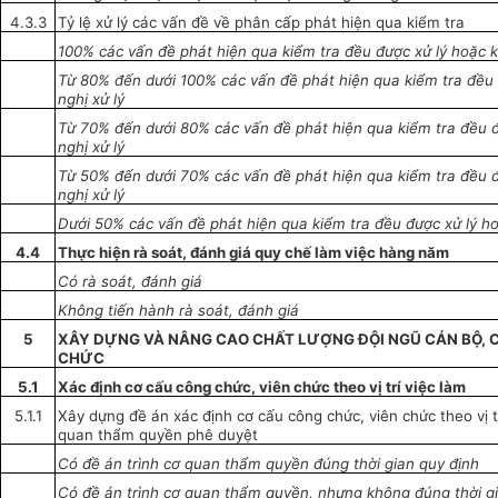
4.3.3
Tỷ lệ xử lý các vấn đề về phân cấp phát hiện qua kiểm tra
100% các vấn đề phát hiện qua kiểm tra đều được xử lý hoặc ki
Từ 80% đến dưới 100% các vấn đề phát hiện qua kiểm tra đều
nghị xử lý
Từ 70% đến dưới 80% các vấn đề phát hiện qua kiểm tra đều đ
nghị xử lý
Từ 50% đến dưới 70% các vấn đề phát hiện qua kiểm tra đều đ
nghị xử lý
Dưới 50% các vấn đề phát hi
ệ
n qua kiểm tra đều được xử lý
h
4.4
Thực hiện rà soát, đánh giá quy chế làm việc hàng năm
Có rà soát, đánh giá
Không tiến hành rà soát, đánh giá
5
XÂY DỰNG VÀ NÂNG CAO CHẤT LƯỢNG ĐỘI NGŨ CÁN BỘ, 
CHỨC
5.1
Xác định
cơ cấu
công chức, viên chức theo vị trí việc làm
5.1.1
Xây dựng đề án xác định cơ cấu công chức, viên chức theo vị tr
quan thẩm quyền phê duyệt
Có đề
á
n trình cơ quan thẩm quyền đúng thời
gian
quy định
Có đề án trình cơ quan
thẩm quyền
, nhưng không đúng thời g