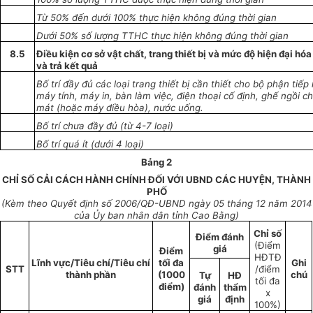
Từ 50% đến dưới 100% thực hiện không đúng thời gian
Dưới 50% số lượng TTHC thực hiện không đúng thời gian
8.5
Điều kiện
cơ sở
vật chất, trang thiết bị và mức độ hiện đại hó
và trả kết quả
B
ố
trí đầy đủ các loại trang thiết bị cần thiết cho bộ phận tiếp
máy tính, máy in, bàn làm việc, điện thoại cố định, ghế ngồi 
mát (hoặc máy điều hòa), nước uống.
Bố trí chưa đầy đủ (từ 4-7 loại)
Bố trí qu
á
ít (dưới 4 loại)
Bảng 2
CHỈ SỐ CẢI CÁCH HÀNH CHÍNH ĐỐI VỚI UBND CÁC HUYỆN, THÀNH
PHỐ
(Kèm theo
Quyết định số
2006
/QĐ-UBND ngày
05 tháng 12
năm 2014
của
Ủ
y ban nhân dân tỉnh Cao Bằng)
Chỉ
số
Điểm
đánh
(Điểm
giá
Điểm
HĐTĐ
Lĩnh vực/Tiêu chí/Tiêu chí
tối đa
Ghi
STT
/điểm
thành phần
(1000
chú
T
ự
HĐ
tối đa
điểm)
đánh
thẩm
x
giá
định
100%)