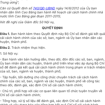
Trung ương";
Căn cứ Quyết định số
740/QĐ-UBND
ngày 14/6/2012 của
Ủy ban
nhân dân tỉnh Cao Bằng ban hành
Kế hoạch
cải cách hành chính nhà
nước tỉnh Cao Bằng giai đoạn 2011-2015;
Xét đề nghị của Giám đốc Sở Nội vụ,
QUYẾT ĐỊNH:
Điều 1.
Ban hành kèm theo Quyết định này Bộ Chỉ số đánh giá kết quả
cải cách hành chính của các sở, ban, ngành và Ủy ban nhân dân các
huyện, thành phố.
Điều 2.
Trách nhiệm thực hiện.
1.
Sở Nội vụ:
-
Ban hành văn bản hướng dẫn, theo d
õ
i, đôn đốc các sở, ban, ngành,
Ủy ban
nhân dân các huyện, thành phố triển khai việc áp dụng Bộ Chỉ
số để đánh giá kết quả cải cách hành chính trong phạm vi trách nhiệm
của sở, ban, ngành và huyện, thành phố;
-
Tập huấn, bồi dưỡng cho công chức chuyên trách cải cách hành
chính của các sở, ban, ngành và các huyện, thành phố về công tác
theo dõi, đánh giá, xác định Chỉ số cải cách hành chính;
-
Chủ trì, phối hợp với các cơ quan liên quan tổ chức tuyên truyền về
Chỉ số cải cách hành chính;
-
Tổng hợp, xử lý số liệu để đánh giá, xác định Chỉ số cải cách hành
chính và xây dựng báo cáo
tổng
hợp kết quả Chỉ số cải cách hành