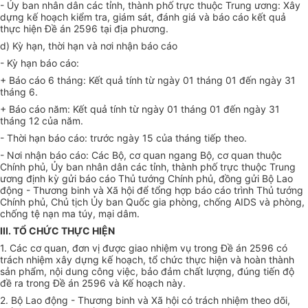
- Ủy ban nhân dân các tỉnh, thành phố trực thuộc Trung ương: Xây
dựng kế hoạch kiểm tra, giám sát, đánh giá và báo cáo kết quả
thực hiện Đề án 2596 tại địa phương.
d) Kỳ hạn, thời hạn và nơi nhận báo cáo
- Kỳ hạn báo cáo:
+ Báo cáo 6 tháng: Kết quả tính từ ngày 01 tháng 01 đến ngày 31
tháng 6.
+ Báo cáo năm: Kết quả tính từ ngày 01 tháng 01 đến ngày 31
tháng 12 của năm.
- Thời hạn báo cáo: trước ngày 15 của tháng tiếp theo.
- Nơi nhận báo cáo: Các Bộ, cơ quan ngang Bộ, cơ quan thuộc
Chính phủ, Ủy ban nhân dân các tỉnh, thành phố trực thuộc Trung
ương định kỳ gửi báo cáo Thủ tướng Chính phủ, đồng gửi Bộ Lao
động - Thương binh và Xã hội để tổng hợp báo cáo trình Thủ tướng
Chính phủ, Chủ tịch Ủy ban Quốc gia phòng, chống AIDS và phòng,
chống tệ nạn ma túy, mại dâm.
III. TỔ CHỨC THỰC HIỆN
1. Các cơ quan, đơn vị được giao nhiệm vụ trong Đề án 2596 có
trách nhiệm xây dựng kế hoạch, tổ chức thực hiện và hoàn thành
sản phẩm, nội dung công việc, bảo đảm chất lượng, đúng tiến độ
đề ra trong Đề án 2596 và Kế hoạch này.
2. Bộ Lao động - Thương binh và Xã hội có trách nhiệm theo dõi,