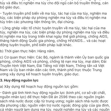
túy và điều trị nghiện ma túy cho đội ngũ cán bộ truyền thông, cán
bộ giáo dục.
- Tuyên truyền phổ biến về ma túy, tác hại của ma túy, nghiện ma
túy, các biện pháp dự phòng nghiện ma túy và điều trị nghiện ma
túy trên các phương tiện thông tin, đại chúng.
- Lồng ghép việc tổ chức tuyên truyền về ma túy, tác hại của ma
túy, nghiện ma túy, các biện pháp dự phòng nghiện ma túy và điều
trị nghiện ma túy trong triển khai ngày thế giới phòng, chống AIDS,
tháng hành động Quốc gia phòng, chống HIV/AIDS... và các hoạt
động tuyên truyền, phổ biến pháp luật khác.
b) Thời gian thực hiện: Hàng năm.
c) Cơ quan thực hiện: Các Bộ, ngành là thành viên Ủy ban quốc gia
phòng, chống AIDS và phòng, chống tệ nạn ma túy, mại dâm; Đài
Truyền hình Việt Nam, Đài Tiếng nói Việt Nam, Thông tấn xã Việt
Nam và Ủy ban nhân dân các tỉnh, thành phố trực thuộc Trung
ương xây dựng kế hoạch tuyên truyền, giáo dục.
3. Huy động nguồn lực
a) Xây dựng Kế hoạch huy động nguồn lực gồm:
- Đánh giá tình hình huy động nguồn lực (kinh phí, cơ sở vật chất,
nguồn nhân lực) để thực hiện Đề án 2596 theo các nguồn (ngân
sách nhà nước được cấp từ trung ương; ngân sách nhà nước được
địa phương cấp; nguồn viện trợ nước ngoài; đóng góp của gia đình,
cá nhân người lạm dụng ma túy, người nghiện ma túy và các nguồn