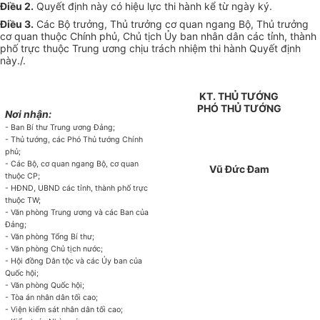
Điều 2.
Quyết định này có hiệu lực thi hành kể từ ngày ký.
Điều 3.
Các Bộ trưởng, Thủ trưởng cơ quan ngang Bộ, Thủ trưởng
cơ quan thuộc Chính phủ, Chủ tịch Ủy ban nhân dân các tỉnh, thành
phố trực thuộc Trung ương chịu trách nhiệm thi hành Quyết định
này./.
KT. THỦ TƯỚNG
PHÓ THỦ TƯỚNG
Nơi nhận:
- Ban Bí thư Trung ương Đảng;
- Thủ tướng, các Phó Thủ tướng Chính
phủ;
- Các Bộ, cơ quan ngang Bộ, cơ quan
Vũ Đức Đam
thuộc CP;
- HĐND, UBND các tỉnh, thành phố trực
thuộc TW;
- Văn phòng Trung ương và các Ban của
Đảng;
- Văn phòng Tổng Bí thư;
- Văn phòng Chủ tịch nước;
- Hội đồng Dân tộc và các Ủy ban của
Quốc hội;
- Văn phòng Quốc hội;
- Tòa án nhân dân tối cao;
- Viện kiểm sát nhân dân tối cao;