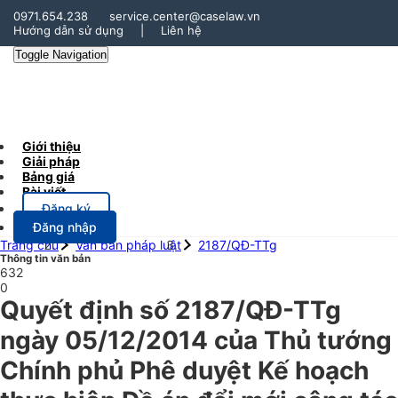
0971.654.238
service.center@caselaw.vn
Hướng dẫn sử dụng
|
Liên hệ
Toggle Navigation
Giới thiệu
Giải pháp
Bảng giá
Bài viết
Đăng ký
Đăng nhập
Trang chủ
Văn bản pháp luật
2187/QĐ-TTg
Thông tin văn bản
632
0
Quyết định số 2187/QĐ-TTg
ngày 05/12/2014 của Thủ tướng
Chính phủ Phê duyệt Kế hoạch