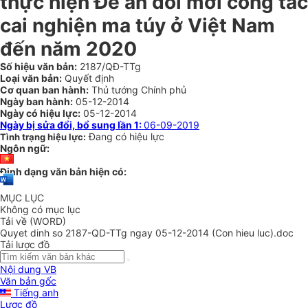
thực hiện Đề án đổi mới công tác
cai nghiện ma túy ở Việt Nam
đến năm 2020
Số hiệu văn bản:
2187/QĐ-TTg
Loại văn bản:
Quyết định
Cơ quan ban hành:
Thủ tướng Chính phủ
Ngày ban hành:
05-12-2014
Ngày có hiệu lực:
05-12-2014
Ngày bị sửa đổi, bổ sung lần 1:
06-09-2019
Đang có hiệu lực
Tình trạng hiệu lực:
Ngôn ngữ:
Định dạng văn bản hiện có:
MỤC LỤC
Không có mục lục
Tải về (WORD)
Quyet dinh so 2187-QD-TTg ngay 05-12-2014 (Con hieu luc).doc
Tải lược đồ
Nội dung VB
Văn bản gốc
Tiếng anh
Lược đồ