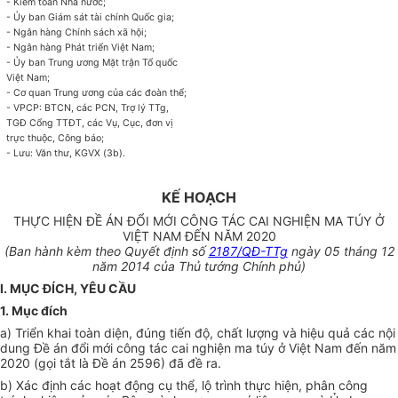
- Kiểm toán Nhà nước;
- Ủy ban Giám sát tài chính Quốc gia;
- Ngân hàng Chính sách xã hội;
- Ngân hàng Phát triển Việt Nam;
- Ủy ban Trung ương Mặt trận Tổ quốc
Việt Nam;
- Cơ quan Trung ương của các đoàn thể;
- VPCP: BTCN, các PCN, Trợ lý TTg,
TGĐ Cổng TTĐT, các Vụ, Cục, đơn vị
trực thuộc, Công báo;
- Lưu: Văn thư, KGVX (3b).
KẾ HOẠCH
THỰC HIỆN ĐỀ ÁN ĐỔI MỚI CÔNG TÁC CAI NGHIỆN MA TÚY Ở
VIỆT NAM ĐẾN NĂM 2020
(Ban hành kèm theo Quyết định số
2187/QĐ-TTg
ngày 05 tháng 12
năm 2014 của Thủ tướng Chính phủ)
I. MỤC ĐÍCH, YÊU CẦU
1. Mục đích
a) Triển khai toàn diện, đúng tiến độ, chất lượng và hiệu quả các nội
dung Đề án đổi mới công tác cai nghiện ma túy ở Việt Nam đến năm
2020 (gọi tắt là Đề án 2596) đã đề ra.
b) Xác định các hoạt động cụ thể, lộ trình thực hiện, phân công