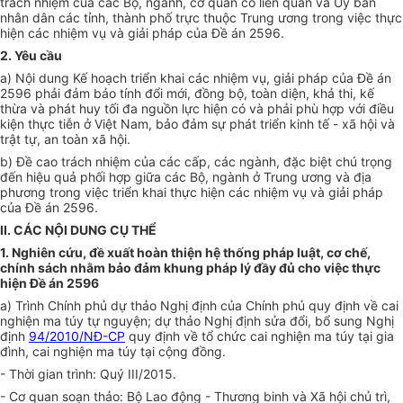
trách nhiệm của các Bộ, ngành, cơ quan có liên quan và Ủy ban
nhân dân các tỉnh, thành phố trực thuộc Trung ương trong việc thực
hiện các nhiệm vụ và giải pháp của Đề án 2596.
2. Yêu cầu
a) Nội dung Kế hoạch triển khai các nhiệm vụ, giải pháp của Đề án
2596 phải đảm bảo tính đổi mới, đồng bộ, toàn diện, khả thi, kế
thừa và phát huy tối đa nguồn lực hiện có và phải phù hợp với điều
kiện thực tiễn ở Việt Nam, bảo đảm sự phát triển kinh tế - xã hội và
trật tự, an toàn xã hội.
b) Đề cao trách nhiệm của các cấp, các ngành, đặc biệt chú trọng
đến hiệu quả phối hợp giữa các Bộ, ngành ở Trung ương và địa
phương trong việc triển khai thực hiện các nhiệm vụ và giải pháp
của Đề án 2596.
II. CÁC NỘI DUNG CỤ THỂ
1. Nghiên cứu, đề xuất hoàn thiện hệ thống pháp luật, cơ chế,
chính sách nhằm bảo đảm khung pháp lý đầy đủ cho việc thực
hiện Đề án 2596
a) Trình Chính phủ dự thảo Nghị định của Chính phủ quy định về cai
nghiện ma túy tự nguyện; dự thảo Nghị định sửa đổi, bổ sung Nghị
định
94/2010/NĐ-CP
quy định về tổ chức cai nghiện ma túy tại gia
đình, cai nghiện ma túy tại cộng đồng.
- Thời gian trình: Quý III/2015.
- Cơ quan soạn thảo: Bộ Lao động - Thương binh và Xã hội chủ trì,