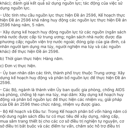
khác); đánh giá kết quả sử dụng nguồn lực; tác động của việc sử
dụng nguồn lực.
- Ước tính nhu cầu nguồn lực thực hiện Đề án 2596, Kế hoạch thực
hiện Đề án 2596 khả năng huy động các nguồn lực thực hiện Đề án
2596 hàng năm, 5 năm.
- Xây dựng kế hoạch huy động nguồn lực từ các nguồn (ngân sách
nhà nước được cấp từ trung ương; ngân sách nhà nước được địa
phương cấp; nguồn viện trợ nước ngoài; đóng góp của gia đình, cá
nhân người lạm dụng ma túy, người nghiện ma túy và các nguồn
khác) để thực hiện Đề án 2596.
b) Thời gian thực hiện: Hàng năm.
c) Đơn vị thực hiện.
- Ủy ban nhân dân các tỉnh, thành phố trực thuộc Trung ương: Xây
dựng kế hoạch huy động và phân bổ nguồn lực để thực hiện Đề án
2596.
- Các Bộ, ngành là thành viên Ủy ban quốc gia phòng, chống AIDS
và phòng, chống tệ nạn ma túy, mại dâm: Xây dựng kế hoạch huy
động và phân bổ nguồn lực để thực hiện các nhiệm vụ, giải pháp
của Đề án 2596 theo chức năng, nhiệm vụ được giao.
- Bộ Kế hoạch và Đầu tư: Trong Kế hoạch phân bổ vốn hàng năm có
nội dung ngân sách đầu tư có mục tiêu để xây dựng, nâng cấp,
mua sắm trang thiết bị cho các cơ sở điều trị nghiện tự nguyện, cơ
sở điều trị bắt buộc và các điểm tư vấn, chăm sóc hỗ trợ điều trị