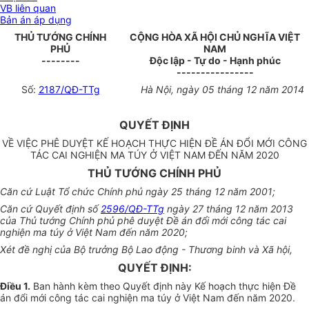
VB liên quan
Bản án áp dụng
THỦ TƯỚNG CHÍNH
CỘNG HÒA XÃ HỘI CHỦ NGHĨA VIỆT
PHỦ
NAM
--------
Độc lập - Tự do - Hạnh phúc
----------------
Số:
2187/QĐ-TTg
Hà Nội, ngày 05 tháng 12 năm 2014
QUYẾT ĐỊNH
VỀ VIỆC PHÊ DUYỆT KẾ HOẠCH THỰC HIỆN ĐỀ ÁN ĐỔI MỚI CÔNG
TÁC CAI NGHIỆN MA TÚY Ở VIỆT NAM ĐẾN NĂM 2020
THỦ TƯỚNG CHÍNH PHỦ
Căn cứ Luật Tổ chức Chính phủ ngày 25 tháng 12 năm 2001;
Căn cứ Quyết định số
2596/QĐ-TTg
ngày 27 tháng 12 năm 2013
của Thủ tướng Chính phủ phê duyệt Đề án đổi mới công tác cai
nghiện ma túy ở Việt Nam đến năm 2020;
Xét đề nghị của Bộ trưởng Bộ Lao động - Thương binh và Xã hội,
QUYẾT ĐỊNH:
Điều 1.
Ban hành kèm theo Quyết định này Kế hoạch thực hiện Đề
án đổi mới công tác cai nghiện ma túy ở Việt Nam đến năm 2020.