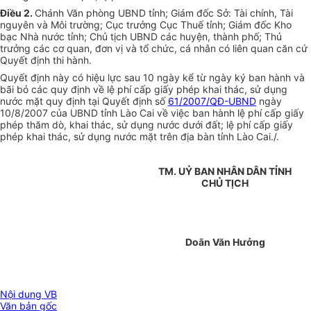
Điều 2.
Chánh Văn phòng UBND tỉnh; Giám đốc Sở: Tài chính, Tài
nguyên và Môi trường; Cục trưởng Cục Thuế tỉnh; Giám đốc Kho
bạc Nhà nước tỉnh; Chủ tịch UBND các huyện, thành phố; Thủ
trưởng các cơ quan, đơn vị và tổ chức, cá nhân có liên quan căn cứ
Quyết định thi hành.
Quyết định này có hiệu lực sau 10 ngày kể từ ngày ký ban hành và
bãi bỏ các quy định về lệ phí cấp giấy phép khai thác, sử dụng
nước mặt quy định tại Quyết định số
61/2007/QĐ-UBND
ngày
10/8/2007 của UBND tỉnh Lào Cai về việc ban hành lệ phí cấp giấy
phép thăm dò, khai thác, sử dụng nước dưới đất; lệ phí cấp giấy
phép khai thác, sử dụng nước mặt trên địa bàn tỉnh Lào Cai./.
TM. UỶ BAN NHÂN DÂN TỈNH
CHỦ TỊCH
Doãn Văn Hưởng
Nội dung VB
Văn bản gốc