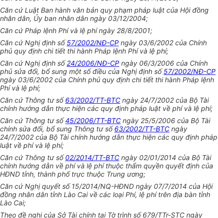
Căn cứ Luật Ban hành văn bản quy phạm pháp luật của Hội đồng
nhân dân, Ủy ban nhân dân ngày 03/12/2004;
Căn cứ Pháp lệnh Phí và lệ phí ngày 28/8/2001;
Căn cứ Nghị định số
57/2002/NĐ-CP
ngày 03/6/2002 của Chính
phủ quy định chi tiết thi hành Pháp lệnh Phí và lệ phí;
Căn cứ Nghị định số
24/2006/NĐ-CP
ngày 06/3/2006 của Chính
phủ sửa đổi, bổ sung một số điều của Nghị định số
57/2002/NĐ-CP
ngày 03/6/2002 của Chính phủ quy định chi tiết thi hành Pháp lệnh
Phí và lệ phí;
Căn cứ Thông tư số
63/2002/TT-BTC
ngày 24/7/2002 của Bộ Tài
chính hướng dẫn thực hiện các quy định pháp luật về phí và lệ phí;
Căn cứ Thông tư số
45/2006/TT-BTC
ngày 25/5/2006 của Bộ Tài
chính sửa đổi, bổ sung Thông tư số
63/2002/TT-BTC
ngày
24/7/2002 của Bộ Tài chính hướng dẫn thực hiện các quy định pháp
luật về phí và lệ phí;
Căn cứ Thông tư số
02/2014/TT-BTC
ngày 02/01/2014 của Bộ Tài
chính hướng dẫn về phí và lệ phí thuộc thẩm quyền quyết định của
HĐND tỉnh, thành phố trực thuộc Trung ương;
Căn cứ Nghị quyết số 15/2014/NQ-HĐND ngày 07/7/2014 của Hội
đồng nhân dân tỉnh Lào Cai về các loại Phí, lệ phí trên địa bàn tỉnh
Lào Cai;
Theo đề nghị của Sở Tài chính tại Tờ trình số 679/TTr-STC ngày