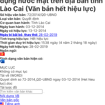
dụng nước mặt trên địa bàn tỉnh
Lào Cai (Văn bản hết hiệu lực)
Số hiệu văn bản:
72/2014/QĐ-UBND
Loại văn bản:
Quyết định
Cơ quan ban hành:
Tỉnh Lào Cai
Ngày ban hành:
03-12-2014
Ngày có hiệu lực:
13-12-2014
Ngày bị bãi bỏ, thay thế:
28-02-2019
Hết hiệu lực
Tình trạng hiệu lực:
Thời gian duy trì hiệu lực:
1538 ngày
(
4 năm
2 tháng
18 ngày
)
Ngày hết hiệu lực:
28-02-2019
Ngôn ngữ:
Định dạng văn bản hiện có:
MỤC LỤC
Không có mục lục
Tải về (WORD)
Quyet dinh so 72-2014_QD-UBND ngay 03-12-2014 (Het hieu
luc).doc
Tải lược đồ
Nội dung VB
Văn bản gốc
Tiếng anh