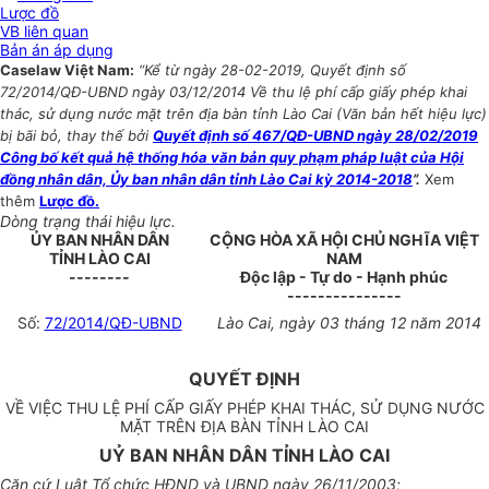
Lược đồ
VB liên quan
Bản án áp dụng
Caselaw Việt Nam:
“Kể từ ngày 28-02-2019, Quyết định số
72/2014/QĐ-UBND ngày 03/12/2014 Về thu lệ phí cấp giấy phép khai
thác, sử dụng nước mặt trên địa bàn tỉnh Lào Cai (Văn bản hết hiệu lực)
bị bãi bỏ, thay thế bởi
Quyết định số 467/QĐ-UBND ngày 28/02/2019
Công bố kết quả hệ thống hóa văn bản quy phạm pháp luật của Hội
đồng nhân dân, Ủy ban nhân dân tỉnh Lào Cai kỳ 2014-2018
”.
Xem
thêm
Lược đồ.
Dòng trạng thái hiệu lực.
ỦY BAN NHÂN DÂN
CỘNG HÒA XÃ HỘI CHỦ NGHĨA VIỆT
TỈNH LÀO CAI
NAM
--------
Độc lập - Tự do - Hạnh phúc
---------------
Số:
72/2014/QĐ-UBND
Lào Cai, ngày 03 tháng 12 năm 2014
QUYẾT ĐỊNH
VỀ VIỆC THU LỆ PHÍ CẤP GIẤY PHÉP KHAI THÁC, SỬ DỤNG NƯỚC
MẶT TRÊN ĐỊA BÀN TỈNH LÀO CAI
UỶ BAN NHÂN DÂN TỈNH LÀO CAI
Căn cứ Luật Tổ chức HĐND và UBND ngày 26/11/2003;