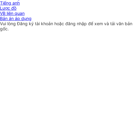
Tiếng anh
Lược đồ
VB liên quan
Bản án áp dụng
Vui lòng
Đăng ký
tài khoản hoặc
đăng nhập
để xem và tải văn bản
gốc.