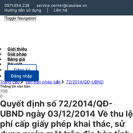
0971.654.238
service.center@caselaw.vn
Hướng dẫn sử dụng
|
Liên hệ
Toggle Navigation
Giới thiệu
Giải pháp
Bảng giá
Bài viết
Đăng ký
Đăng nhập
Trang chủ
Văn bản pháp luật
72/2014/QĐ-UBND
Thông tin văn bản
706
0
Quyết định số 72/2014/QĐ-
UBND ngày 03/12/2014 Về thu lệ
phí cấp giấy phép khai thác, sử