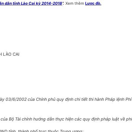
ân dân tỉnh Lào Cai kỳ 2014-2018
”.
Xem thêm
Lược đồ.
H LÀO CAI
y 03/6/2002 của Chính phủ quy định chi tiết thi hành Pháp lệnh Phí
ủa Bộ Tài chính hướng dẫn thực hiện các quy định pháp luật về phí
ND tỉnh, thành phố trực thuộc Trung ương;