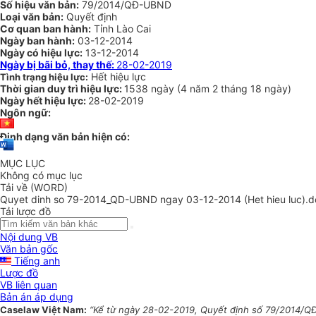
Số hiệu văn bản:
79/2014/QĐ-UBND
Loại văn bản:
Quyết định
Cơ quan ban hành:
Tỉnh Lào Cai
Ngày ban hành:
03-12-2014
Ngày có hiệu lực:
13-12-2014
Ngày bị bãi bỏ, thay thế:
28-02-2019
Hết hiệu lực
Tình trạng hiệu lực:
Thời gian duy trì hiệu lực:
1538 ngày
(
4 năm
2 tháng
18 ngày
)
Ngày hết hiệu lực:
28-02-2019
Ngôn ngữ:
Định dạng văn bản hiện có:
MỤC LỤC
Không có mục lục
Tải về (WORD)
Quyet dinh so 79-2014_QD-UBND ngay 03-12-2014 (Het hieu luc).d
Tải lược đồ
Nội dung VB
Văn bản gốc
Tiếng anh
Lược đồ
VB liên quan
Bản án áp dụng
Caselaw Việt Nam:
“Kể từ ngày 28-02-2019, Quyết định số 79/2014/QĐ-