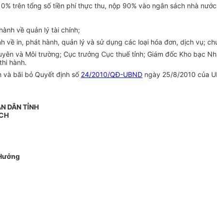
i 10% trên tổng số tiền phí thực thu, nộp 90% vào ngân sách nhà nướ
ành về quản lý tài chính;
 về in, phát hành, quản lý và sử dụng các loại hóa đơn, dịch vụ; chứn
uyên và Môi trường; Cục trưởng Cục thuế tỉnh; Giám đốc Kho bạc Nh
thi hành.
h và bãi bỏ Quyết định số
24/2010/QĐ-UBND
ngày 25/8/2010 của UB
N DÂN TỈNH
ỊCH
Hưởng