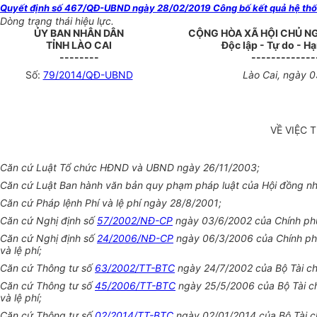
Quyết định số 467/QĐ-UBND ngày 28/02/2019 Công bố kết quả hệ thống 
Dòng trạng thái hiệu lực.
ỦY BAN NHÂN DÂN
CỘNG HÒA XÃ HỘI CHỦ N
TỈNH LÀO CAI
Độc lập - Tự do - H
--------
-------------
Số:
79/2014/QĐ-UBND
Lào Cai, ngày 
VỀ VIỆC 
Căn cứ Luật Tổ chức HĐND và UBND ngày 26/11/2003;
Căn cứ Luật Ban hành văn bản quy phạm pháp luật của Hội đồng n
Căn cứ Pháp lệnh Phí và lệ phí ngày 28/8/2001;
Căn cứ Nghị định số
57/2002/NĐ-CP
ngày 03/6/2002 của Chính phủ q
Căn cứ Nghị định số
24/2006/NĐ-CP
ngày 06/3/2006 của Chính phủ
và lệ phí;
Căn cứ Thông tư số
63/2002/TT-BTC
ngày 24/7/2002 của Bộ Tài chí
Căn cứ Thông tư số
45/2006/TT-BTC
ngày 25/5/2006 của Bộ Tài ch
và lệ phí;
Căn cứ Thông tư số
02/2014/TT-BTC
ngày 02/01/2014 của Bộ Tài ch