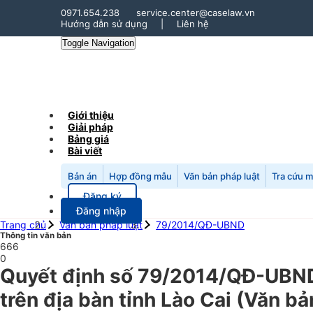
0971.654.238
service.center@caselaw.vn
Hướng dẫn sử dụng
|
Liên hệ
Toggle Navigation
Giới thiệu
Giải pháp
Bảng giá
Bài viết
Bản án
Hợp đồng mẫu
Văn bản pháp luật
Tra cứu 
Đăng ký
Đăng nhập
Trang chủ
Văn bản pháp luật
79/2014/QĐ-UBND
Thông tin văn bản
666
0
Quyết định số 79/2014/QĐ-UBND 
trên địa bàn tỉnh Lào Cai (Văn bả