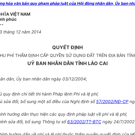
hóa văn bản quy phạm pháp luật của Hội đồng nhân dân, Ủy ban nh
GHĨA VIỆT NAM
ạnh phúc
--
03 tháng 12 năm 2014
QUYẾT ĐỊNH
THU PHÍ THẨM ĐỊNH CẤP QUYỀN SỬ DỤNG ĐẤT TRÊN ĐỊA BÀN TỈN
UỶ BAN NHÂN DÂN TỈNH LÀO CAI
hân dân, Ủy ban nhân dân ngày 03/12/2004;
uy định chi tiết thi hành Pháp lệnh Phí và lệ phí;
 sửa đổi, bổ sung một số điều của Nghị định số
57/2002/NĐ-CP
ngà
nh hướng dẫn thực hiện các quy định pháp luật về phí và lệ phí;
ính sửa đổi, bổ sung Thông tư số
63/2002/TT-BTC
ngày 24/7/2002 c
ính hướng dẫn về phí và lệ phí thuộc thẩm quyền quyết định của HĐ