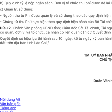
b) Quy định tỷ lệ nộp ngân sách: Đơn vị tổ chức thu phí được để lạ
c) Quản lý, sử dụng:
- Nguồn thu từ Phí được quản lý và sử dụng theo các quy định hiện h
- Chứng từ thu Phí thực hiện theo quy định hiện hành của Bộ Tài chính
Điều 2.
Chánh Văn phòng UBND tỉnh; Giám đốc Sở: Tài chính, Tài ng
cơ quan, đơn vị và tổ chức, cá nhân có liên quan căn cứ Quyết định 
Quyết định có hiệu lực thi hành sau 10 ngày, kể từ ngày ký ban hàn
đất trên địa bàn tỉnh Lào Cai./.
TM. UỶ BAN NHÂ
CHỦ T
Doãn Văn 
Nội dung VB
Văn bản gốc
Tiếng anh