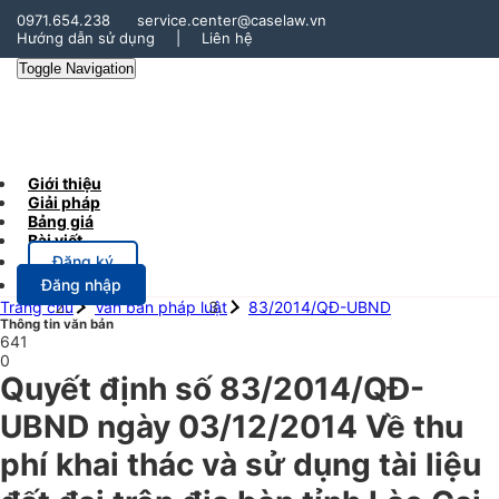
0971.654.238
service.center@caselaw.vn
Hướng dẫn sử dụng
|
Liên hệ
Toggle Navigation
Giới thiệu
Giải pháp
Bảng giá
Bài viết
Đăng ký
Đăng nhập
Trang chủ
Văn bản pháp luật
83/2014/QĐ-UBND
Thông tin văn bản
641
0
Quyết định số 83/2014/QĐ-
UBND ngày 03/12/2014 Về thu
phí khai thác và sử dụng tài liệu