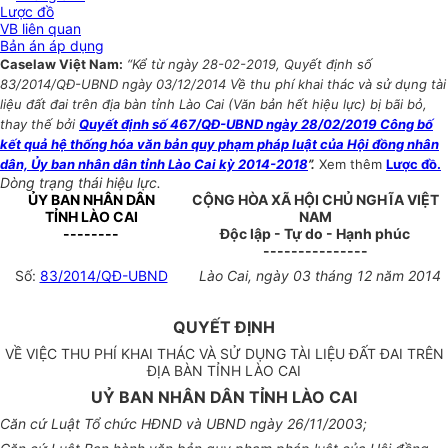
Lược đồ
VB liên quan
Bản án áp dụng
Caselaw Việt Nam:
“Kể từ ngày 28-02-2019, Quyết định số
83/2014/QĐ-UBND ngày 03/12/2014 Về thu phí khai thác và sử dụng tài
liệu đất đai trên địa bàn tỉnh Lào Cai (Văn bản hết hiệu lực) bị bãi bỏ,
thay thế bởi
Quyết định số 467/QĐ-UBND ngày 28/02/2019 Công bố
kết quả hệ thống hóa văn bản quy phạm pháp luật của Hội đồng nhân
dân, Ủy ban nhân dân tỉnh Lào Cai kỳ 2014-2018
”.
Xem thêm
Lược đồ.
Dòng trạng thái hiệu lực.
ỦY BAN NHÂN DÂN
CỘNG HÒA XÃ HỘI CHỦ NGHĨA VIỆT
TỈNH LÀO CAI
NAM
--------
Độc lập - Tự do - Hạnh phúc
---------------
Số:
83/2014/QĐ-UBND
Lào Cai, ngày 03 tháng 12 năm 2014
QUYẾT ĐỊNH
VỀ VIỆC THU PHÍ KHAI THÁC VÀ SỬ DỤNG TÀI LIỆU ĐẤT ĐAI TRÊN
ĐỊA BÀN TỈNH LÀO CAI
UỶ BAN NHÂN DÂN TỈNH LÀO CAI
Căn cứ Luật Tổ chức HĐND và UBND ngày 26/11/2003;