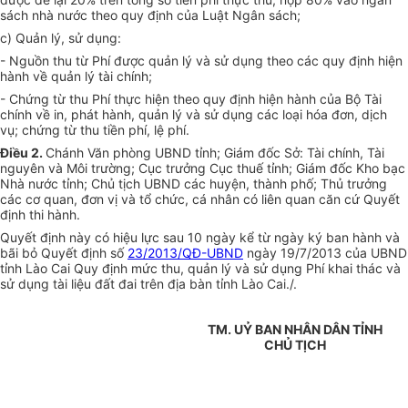
sách nhà nước theo quy định của Luật Ngân sách;
c) Quản lý, sử dụng:
- Nguồn thu từ Phí được quản lý và sử dụng theo các quy định hiện
hành về quản lý tài chính;
- Chứng từ thu Phí thực hiện theo quy định hiện hành của Bộ Tài
chính về in, phát hành, quản lý và sử dụng các loại hóa đơn, dịch
vụ; chứng từ thu tiền phí, lệ phí.
Điều 2.
Chánh Văn phòng UBND tỉnh; Giám đốc Sở: Tài chính, Tài
nguyên và Môi trường; Cục trưởng Cục thuế tỉnh; Giám đốc Kho bạc
Nhà nước tỉnh; Chủ tịch UBND các huyện, thành phố; Thủ trưởng
các cơ quan, đơn vị và tổ chức, cá nhân có liên quan căn cứ Quyết
định thi hành.
Quyết định này có hiệu lực sau 10 ngày kể từ ngày ký ban hành và
bãi bỏ Quyết định số
23/2013/QĐ-UBND
ngày 19/7/2013 của UBND
tỉnh Lào Cai Quy định mức thu, quản lý và sử dụng Phí khai thác và
sử dụng tài liệu đất đai trên địa bàn tỉnh Lào Cai./.
TM. UỶ BAN NHÂN DÂN TỈNH
CHỦ TỊCH