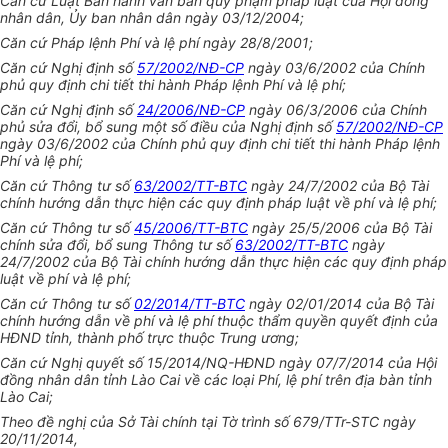
Căn cứ Luật Ban hành văn bản quy phạm pháp luật của Hội đồng
nhân dân, Ủy ban nhân dân ngày 03/12/2004;
Căn cứ Pháp lệnh Phí và lệ phí ngày 28/8/2001;
Căn cứ Nghị định số
57/2002/NĐ-CP
ngày 03/6/2002 của Chính
phủ quy định chi tiết thi hành Pháp lệnh Phí và lệ phí;
Căn cứ Nghị định số
24/2006/NĐ-CP
ngày 06/3/2006 của Chính
phủ sửa đổi, bổ sung một số điều của Nghị định số
57/2002/NĐ-CP
ngày 03/6/2002 của Chính phủ quy định chi tiết thi hành Pháp lệnh
Phí và lệ phí;
Căn cứ Thông tư số
63/2002/TT-BTC
ngày 24/7/2002 của Bộ Tài
chính hướng dẫn thực hiện các quy định pháp luật về phí và lệ phí;
Căn cứ Thông tư số
45/2006/TT-BTC
ngày 25/5/2006 của Bộ Tài
chính sửa đổi, bổ sung Thông tư số
63/2002/TT-BTC
ngày
24/7/2002 của Bộ Tài chính hướng dẫn thực hiện các quy định pháp
luật về phí và lệ phí;
Căn cứ Thông tư số
02/2014/TT-BTC
ngày 02/01/2014 của Bộ Tài
chính hướng dẫn về phí và lệ phí thuộc thẩm quyền quyết định của
HĐND tỉnh, thành phố trực thuộc Trung ương;
Căn cứ Nghị quyết số 15/2014/NQ-HĐND ngày 07/7/2014 của Hội
đồng nhân dân tỉnh Lào Cai về các loại Phí, lệ phí trên địa bàn tỉnh
Lào Cai;
Theo đề nghị của Sở Tài chính tại Tờ trình số 679/TTr-STC ngày
20/11/2014,