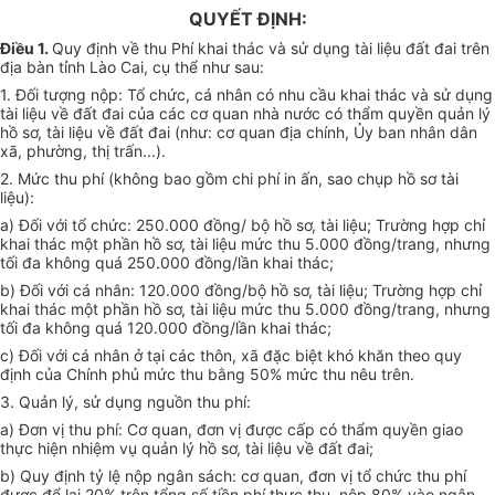
QUYẾT ĐỊNH:
Điều 1.
Quy định về thu Phí khai thác và sử dụng tài liệu đất đai trên
địa bàn tỉnh Lào Cai, cụ thể như sau:
1. Đối tượng nộp: Tổ chức, cá nhân có nhu cầu khai thác và sử dụng
tài liệu về đất đai của các cơ quan nhà nước có thẩm quyền quản lý
hồ sơ, tài liệu về đất đai (như: cơ quan địa chính, Ủy ban nhân dân
xã, phường, thị trấn...).
2. Mức thu phí (không bao gồm chi phí in ấn, sao chụp hồ sơ tài
liệu):
a) Đối với tổ chức: 250.000 đồng/ bộ hồ sơ, tài liệu; Trường hợp chỉ
khai thác một phần hồ sơ, tài liệu mức thu 5.000 đồng/trang, nhưng
tối đa không quá 250.000 đồng/lần khai thác;
b) Đối với cá nhân: 120.000 đồng/bộ hồ sơ, tài liệu; Trường hợp chỉ
khai thác một phần hồ sơ, tài liệu mức thu 5.000 đồng/trang, nhưng
tối đa không quá 120.000 đồng/lần khai thác;
c) Đối với cá nhân ở tại các thôn, xã đặc biệt khó khăn theo quy
định của Chính phủ mức thu bằng 50% mức thu nêu trên.
3. Quản lý, sử dụng nguồn thu phí:
a) Đơn vị thu phí: Cơ quan, đơn vị được cấp có thẩm quyền giao
thực hiện nhiệm vụ quản lý hồ sơ, tài liệu về đất đai;
b) Quy định tỷ lệ nộp ngân sách: cơ quan, đơn vị tổ chức thu phí
được để lại 20% trên tổng số tiền phí thực thu, nộp 80% vào ngân