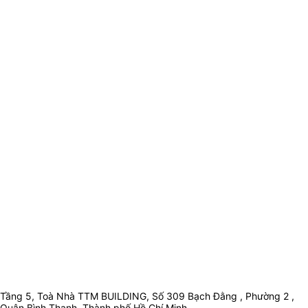
Tầng 5, Toà Nhà TTM BUILDING, Số 309 Bạch Đằng , Phường 2 ,
Quận Bình Thạnh, Thành phố Hồ Chí Minh