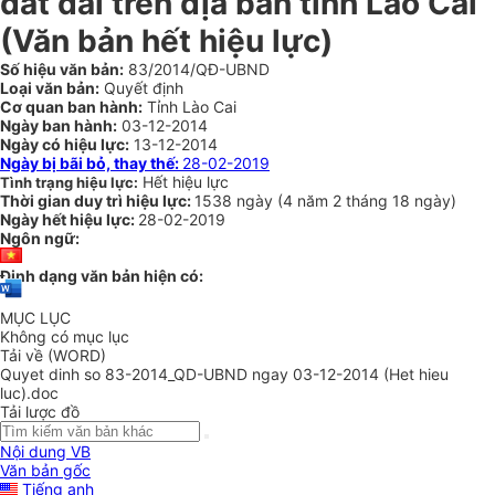
đất đai trên địa bàn tỉnh Lào Cai
(Văn bản hết hiệu lực)
Số hiệu văn bản:
83/2014/QĐ-UBND
Loại văn bản:
Quyết định
Cơ quan ban hành:
Tỉnh Lào Cai
Ngày ban hành:
03-12-2014
Ngày có hiệu lực:
13-12-2014
Ngày bị bãi bỏ, thay thế:
28-02-2019
Hết hiệu lực
Tình trạng hiệu lực:
Thời gian duy trì hiệu lực:
1538 ngày
(
4 năm
2 tháng
18 ngày
)
Ngày hết hiệu lực:
28-02-2019
Ngôn ngữ:
Định dạng văn bản hiện có:
MỤC LỤC
Không có mục lục
Tải về (WORD)
Quyet dinh so 83-2014_QD-UBND ngay 03-12-2014 (Het hieu
luc).doc
Tải lược đồ
Nội dung VB
Văn bản gốc
Tiếng anh