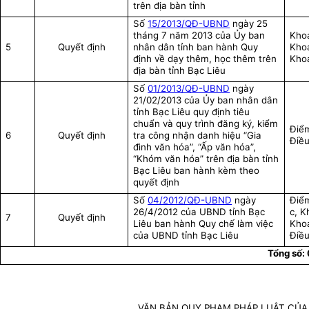
trên địa bàn tỉnh
Số
15/2013/QĐ-UBND
ngày 25
tháng 7 năm 2013 của Ủy ban
Khoả
5
Quyết định
nhân dân tỉnh ban hành Quy
Khoả
định về dạy thêm, học thêm trên
Khoả
địa bàn tỉnh Bạc Liêu
Số
01/2013/QĐ-UBND
ngày
21/02/2013 của Ủy ban nhân dân
tỉnh Bạc Liêu quy định tiêu
chuẩn và quy trình đăng ký, kiểm
Điểm
6
Quyết định
tra công nhận danh hiệu “Gia
Điều
đình văn hóa”, “Ấp văn hóa”,
“Khóm văn hóa” trên địa bàn tỉnh
Bạc Liêu ban hành kèm theo
quyết định
Số
04/2012/QĐ-UBND
ngày
Điểm
26/4/2012 của UBND tỉnh Bạc
c, K
7
Quyết định
Liêu ban hành Quy chế làm việc
Khoả
của UBND tỉnh Bạc Liêu
Điều
Tổng số:
VĂN BẢN QUY PHẠM PHÁP LUẬT CỦA 