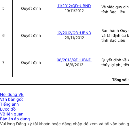
11/2012/QĐ-UBND
Về việc quy địn
5
Quyết định
19/11/2012
tỉnh Bạc Liêu
Ban hành Quy đ
12/2012/QĐ-UBND
6
Quyết định
và tái định cư 
29/11/2012
tỉnh Bạc Liêu
08/2013/QĐ-UBND
Quyết định về 
7
Quyết định
18/6/2013
thủy lợi phí, t
Tổng số:
Nội dung VB
Văn bản gốc
Tiếng anh
Lược đồ
VB liên quan
Bản án áp dụng
Vui lòng
Đăng ký
tài khoản hoặc
đăng nhập
để xem và tải văn bản 