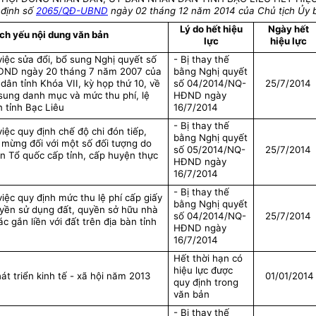
 định số
2065/QĐ-UBND
ngày 02 tháng 12 năm 2014 của Chủ tịch Ủy b
Lý do hết hiệu
Ngày hết
ích yếu nội dung văn bản
lực
hiệu lực
việc sửa đổi, bổ sung Nghị quyết số
- Bị thay thế
ĐND ngày 20 tháng 7 năm 2007 của
bằng Nghị quyết
dân tỉnh Khóa VII, kỳ họp thứ 10, về
số 04/2014/NQ-
25/7/2014
 sung danh mục và mức thu phí, lệ
HĐND ngày
n tỉnh Bạc Liêu
16/7/2014
- Bị thay thế
iệc quy định chế độ chi đón tiếp,
bằng Nghị quyết
 mừng đối với một số đối tượng do
số 05/2014/NQ-
25/7/2014
n Tổ quốc cấp tỉnh, cấp huyện thực
HĐND ngày
16/7/2014
- Bị thay thế
việc quy định mức thu lệ phí cấp giấy
bằng Nghị quyết
yền sử dụng đất, quyền sở hữu nhà
số 04/2014/NQ-
25/7/2014
ác gắn liền với đất trên địa bàn tỉnh
HĐND ngày
16/7/2014
Hết thời hạn có
hiệu lực được
át triển kinh tế - xã hội năm 2013
01/01/2014
quy định trong
văn bản
- Bị thay thế