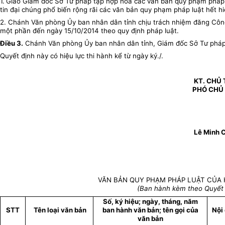
1.
Giao Giám đốc Sở Tư pháp tập hợp hóa các văn bản quy phạm pháp l
tin đại chúng phổ biến rộng rãi các văn bản quy phạm pháp luật hết h
2. Chánh Văn phòng Ủy ban nhân dân tỉnh chịu trách nhiệm đăng Công
một phần đến ngày 15/10/2014 theo quy định pháp luật.
Điều 3.
Chánh Văn phòng Ủy ban nhân dân tỉnh, Giám đốc Sở Tư pháp, T
Quyết định này có hiệu lực thi hành kể từ ngày ký./.
KT. CHỦ 
PHÓ CHỦ 
Lê Minh 
VĂN BẢN QUY PHẠM PHÁP LUẬT CỦA H
(Ban hành kèm theo Quyết
Số, ký hiệu; ngày, tháng, năm
STT
Tên loại văn bản
ban hành văn bản; tên gọi của
Nội 
văn bản