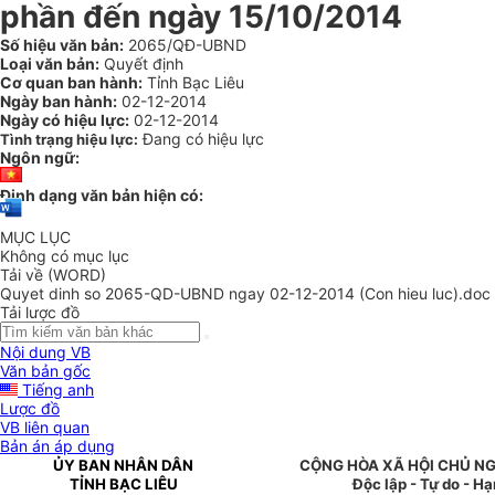
phần đến ngày 15/10/2014
Số hiệu văn bản:
2065/QĐ-UBND
Loại văn bản:
Quyết định
Cơ quan ban hành:
Tỉnh Bạc Liêu
Ngày ban hành:
02-12-2014
Ngày có hiệu lực:
02-12-2014
Đang có hiệu lực
Tình trạng hiệu lực:
Ngôn ngữ:
Định dạng văn bản hiện có:
MỤC LỤC
Không có mục lục
Tải về (WORD)
Quyet dinh so 2065-QD-UBND ngay 02-12-2014 (Con hieu luc).doc
Tải lược đồ
Nội dung VB
Văn bản gốc
Tiếng anh
Lược đồ
VB liên quan
Bản án áp dụng
ỦY BAN NHÂN DÂN
CỘNG HÒA XÃ HỘI CHỦ NG
TỈNH BẠC LIÊU
Độc lập - Tự do - H