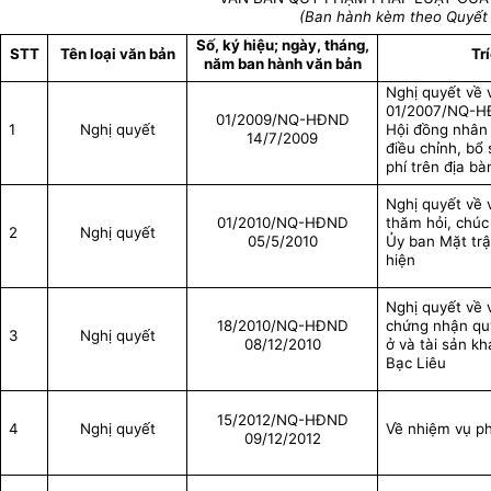
(Ban hành kèm theo Quyết
Số, ký hiệu; ngày, tháng,
STT
Tên loại văn bản
Tr
năm ban hành văn bản
Nghị quyết về 
01/2007/NQ-H
01/2009/NQ-HĐND
1
Nghị quyết
Hội đồng nhân 
14/7/2009
điều chỉnh, bổ
phí trên địa bà
Nghị quyết về v
01/2010/NQ-HĐND
thăm hỏi, chúc
2
Nghị quyết
05/5/2010
Ủy ban Mặt trậ
hiện
Nghị quyết về 
18/2010/NQ-HĐND
chứng nhận qu
3
Nghị quyết
08/12/2010
ở và tài sản kh
Bạc Liêu
15/2012/NQ-HĐND
4
Nghị quyết
Về nhiệm vụ ph
09/12/2012