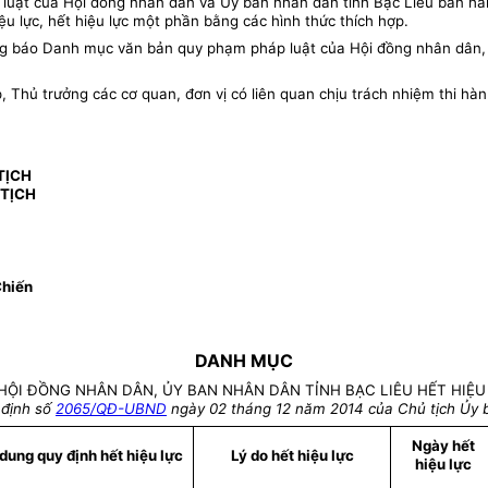
uật của Hội đồng nhân dân và Ủy ban nhân dân tỉnh Bạc Liêu ban hành 
iệu lực, hết hiệu lực một phần bằng các hình thức thích hợp.
 báo Danh mục văn bản quy phạm pháp luật của Hội đồng nhân dân, Ủy
hủ trưởng các cơ quan, đơn vị có liên quan chịu trách nhiệm thi hàn
TỊCH
TỊCH
Chiến
DANH MỤC
ỘI ĐỒNG NHÂN DÂN, ỦY BAN NHÂN DÂN TỈNH BẠC LIÊU HẾT HIỆU
 định số
2065/QĐ-UBND
ngày 02 tháng 12 năm 2014 của Chủ tịch Ủy b
Ngày hết
dung quy định hết hiệu lực
Lý do hết hiệu lực
hiệu lực