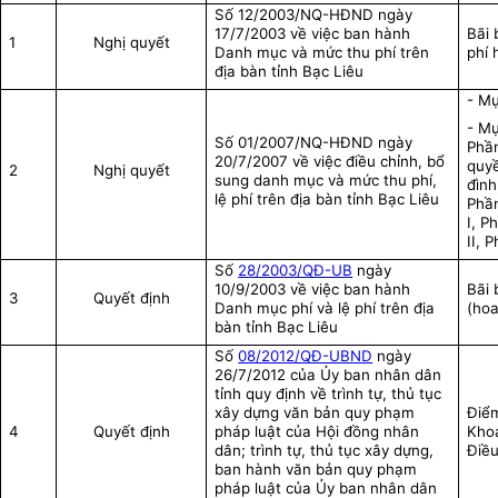
Số 12/2003/NQ-HĐND ngày
17/7/2003 về việc ban hành
Bãi 
1
Nghị quyết
Danh mục và mức thu phí trên
phí 
địa bàn tỉnh Bạc Liêu
- Mụ
- Mụ
Số 01/2007/NQ-HĐND ngày
Phần
20/7/2007 về việc điều chỉnh, bổ
quyề
2
Nghị quyết
sung danh mục và mức thu phí,
đình
lệ phí trên địa bàn tỉnh Bạc Liêu
Phần
I, P
II, 
Số
28/2003/QĐ-UB
ngày
10/9/2003
về việc
ban hành
Bãi 
3
Quyết định
Danh mục phí và lệ phí trên địa
(hoa
bàn tỉnh Bạc Liêu
Số
08/2012/QĐ-UBND
ngày
26/7/2012 của Ủy ban nhân dân
tỉnh quy định về trình tự, thủ tục
xây dựng văn bản quy phạm
Điểm
4
Quyết định
pháp luật của Hội đồng nhân
Khoả
dân; trình tự, thủ tục xây dựng,
Điều
ban hành văn bản quy phạm
pháp luật của Ủy ban nhân dân