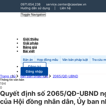
0971.654.238
service.center@caselaw.vn
Hướng dẫn sử dụng
|
Liên hệ
Toggle Navigation
Giới thiệu
Giải pháp
Bảng giá
Bài viết
Bản án
Hợp đồng mẫu
Văn bản pháp luật
Tra cứu 
Đăng ký
Đăng nhập
Trang chủ
Văn bản pháp luật
2065/QĐ-UBND
Thông tin văn bản
194
0
Quyết định số 2065/QĐ-UBND ng
của Hội đồng nhân dân, Ủy ban nh