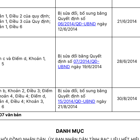
Bị sửa đổi, bổ sung bằng
n 1, Điều 2 của quy định;
Quyết định số
n 1, Điều 3 của Quy định;
21/6/2014
06/2014/QĐ-UBND
ngày
n 1, Điều 6
12/6/2014
Bị sửa đổi bằng Quyết
 c và Điểm d, Khoản 1,
định số
07/2014/QĐ-
28/6/2014
 5
UBND
ngày 19/6/2014
 b, Khoản 2, Điều 3; Điểm
Bị sửa đổi, bổ sung bằng
hoản 4, Điều 4; Điểm d,
Quyết định số
30/8/2014
n 4, Điều 4; Khoản 3,
15/2014/QĐ-UBND
ngày
 6
21/8/2014
 07 văn bản
DANH MỤC
HỘI ĐỒNG NHÂN DÂN, ỦY BAN NHÂN DÂN TỈNH BẠC LIÊU HẾT HIỆU