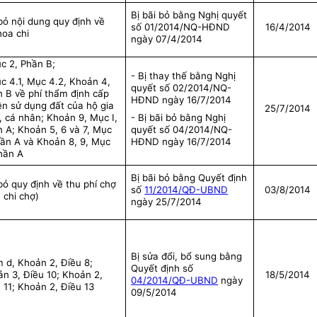
Bị bãi bỏ bằng Nghị quyết
bỏ nội dung quy định về
số 01/2014/NQ-HĐND
16/4/2014
hoa chi
ngày 07/4/2014
c 2, Phần B;
- Bị thay thế bằng Nghị
c 4.1, Mục 4.2, Khoản 4,
quyết số 02/2014/NQ-
 B về phí thẩm định cấp
HĐND ngày 16/7/2014
n sử dụng đất của hộ gia
25/7/2014
, cá nhân; Khoản 9, Mục I,
- Bị bãi bỏ bằng Nghị
 A; Khoản 5, 6 và 7, Mục
quyết số 04/2014/NQ-
hần A và Khoản 8, 9, Mục
HĐND ngày 16/7/2014
Phần A
Bị bãi bỏ bằng Quyết định
bỏ quy định về thu phí chợ
số
11/2014/QĐ-UBND
03/8/2014
 chi chợ)
ngày 25/7/2014
Bị sửa đổi, bổ sung bằng
 d, Khoản 2, Điều 8;
Quyết định số
n 3, Điều 10; Khoản 2,
18/5/2014
04/2014/QĐ-UBND
ngày
 11; Khoản 2, Điều 13
09/5/2014