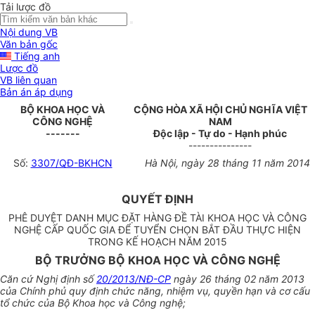
Tải lược đồ
Nội dung VB
Văn bản gốc
Tiếng anh
Lược đồ
VB liên quan
Bản án áp dụng
BỘ KHOA HỌC VÀ
CỘNG HÒA XÃ HỘI CHỦ NGHĨA VIỆT
CÔNG NGHỆ
NAM
-------
Độc lập - Tự do - Hạnh phúc
---------------
Số:
3307/QĐ-BKHCN
Hà Nội, ngày 28 tháng 11 năm 2014
QUYẾT ĐỊNH
PHÊ DUYỆT DANH MỤC ĐẶT HÀNG ĐỀ TÀI KHOA HỌC VÀ CÔNG
NGHỆ CẤP QUỐC GIA ĐỂ TUYỂN CHỌN BẮT ĐẦU THỰC HIỆN
TRONG KẾ HOẠCH NĂM 2015
BỘ TRƯỞNG BỘ KHOA HỌC VÀ CÔNG NGHỆ
Căn cứ Nghị định số
20/2013/NĐ-CP
ngày 26 tháng 02 năm 2013
của Chính phủ quy định chức năng, nhiệm vụ, quyền hạn và cơ cấu
tổ chức của Bộ Khoa học và Công nghệ;