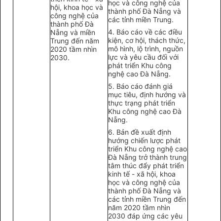
học và công nghệ của
hội, khoa học và
thành phố Đà Nẵng và
công nghệ của
các tỉnh miền Trung.
thành phố Đà
4. Báo cáo về các điều
Nẵng và miền
kiện, cơ hội, thách thức,
Trung đến năm
mô hình, lộ trình, nguồn
2020 tầm nhìn
lực và yêu cầu đối với
2030.
phát triển Khu công
nghệ cao Đà Nẵng.
5. Báo cáo đánh giá
mục tiêu, định hướng và
thực trạng phát triển
Khu công nghệ cao Đà
Nẵng.
6. Bản đề xuất định
hướng chiến lược phát
triển Khu công nghệ cao
Đà Nẵng trở thành trung
tâm thúc đẩy phát triển
kinh tế - xã hội, khoa
học và công nghệ của
thành phố Đà Nẵng và
các tỉnh miền Trung đến
năm 2020 tầm nhìn
2030 đáp ứng các yêu