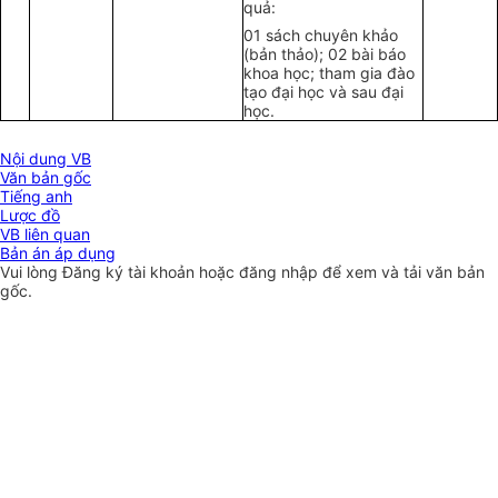
quả:
01 sách chuyên khảo
(bản thảo); 02 bài báo
khoa học; tham gia đào
tạo đại học và sau đại
học.
Nội dung VB
Văn bản gốc
Tiếng anh
Lược đồ
VB liên quan
Bản án áp dụng
Vui lòng
Đăng ký
tài khoản hoặc
đăng nhập
để xem và tải văn bản
gốc.