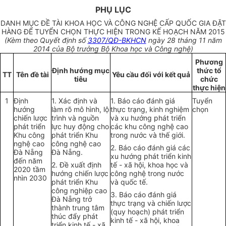
PHỤ LỤC
DANH MỤC ĐỀ TÀI KHOA HỌC VÀ CÔNG NGHỆ CẤP QUỐC GIA ĐẶT
HÀNG ĐỂ TUYỂN CHỌN THỰC HIỆN TRONG KẾ HOẠCH NĂM 2015
(Kèm theo Quyết định số
3307/QĐ-BKHCN
ngày 28 tháng 11 năm
2014 của Bộ trưởng Bộ Khoa học và Công nghệ)
Phương
Định hướng mục
thức tổ
TT
Tên đề tài
Yêu cầu đối với kết quả
tiêu
chức
thực hiện
1
Định
1. Xác định và
1. Báo cáo đánh giá
Tuyển
hướng
làm rõ mô hình, lộ
thực trạng, kinh nghiệm
chọn
chiến lược
trình và nguồn
và xu hướng phát triển
phát triển
lực huy động cho
các khu công nghệ cao
Khu công
phát triển Khu
trong nước và thế giới.
nghệ cao
công nghệ cao
2. Báo cáo đánh giá các
Đà Nẵng
Đà Nẵng.
xu hướng phát triển kinh
đến năm
2. Đề xuất định
tế - xã hội, khoa học và
2020 tầm
hướng chiến lược
công nghệ trong nước
nhìn 2030
phát triển Khu
và quốc tế.
công nghiệp cao
3. Báo cáo đánh giá
Đà Nẵng trở
thực trạng và chiến lược
thành trung tâm
(quy hoạch) phát triển
thúc đẩy phát
kinh tế - xã hội, khoa
triển kinh tế - xã