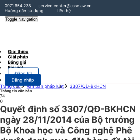
0971.654.238
service.center@caselaw.vn
Hướng dẫn sử dụng
|
Liên hệ
Toggle Navigation
Giới thiệu
Giải pháp
Bảng giá
Bài viết
Đăng ký
Đăng nhập
Trang chủ
Văn bản pháp luật
3307/QĐ-BKHCN
Thông tin văn bản
74
0
Quyết định số 3307/QĐ-BKHCN
ngày 28/11/2014 của Bộ trưởng
Bộ Khoa học và Công nghệ Phê