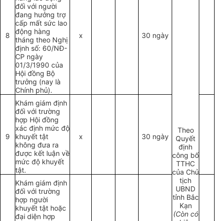
đối với người
đang hưởng trợ
cấp mất sức lao
động hàng
8
x
30 ngày
tháng theo Nghị
định số: 60/NĐ-
CP ngày
01/3/1990 của
Hội đồng Bộ
trưởng (nay là
Chính phủ).
Khám giám định
đối với trường
hợp Hội đồng
xác định mức độ
Theo
9
khuyết tật
x
30 ngày
Quyết
không đưa ra
định
được kết luận về
công bố
mức độ khuyết
TTHC
tật.
của Chủ
tịch
Khám giám định
UBND
đối với trường
tỉnh Bắc
hợp người
Kạn
khuyết tật hoặc
(Còn có
đại diện hợp