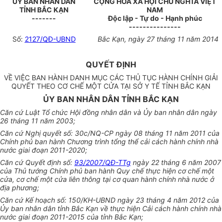
ỦY BAN NHÂN DÂN
CỘNG HÒA XÃ HỘI CHỦ NGHĨA VIỆT
TỈNH BẮC KẠN
NAM
-------
Độc lập - Tự do - Hạnh phúc
---------------
Số:
2127/QĐ-UBND
Bắc Kạn, ngày 27 tháng 11 năm 2014
QUYẾT ĐỊNH
VỀ VIỆC BAN HÀNH DANH MỤC CÁC THỦ TỤC HÀNH CHÍNH GIẢI
QUYẾT THEO CƠ CHẾ MỘT CỬA TẠI SỞ Y TẾ TỈNH BẮC KẠN
ỦY BAN NHÂN DÂN TỈNH BẮC KẠN
Căn cứ Luật Tổ chức Hội đồng nhân dân và Ủy ban nhân dân ngày
26 tháng 11 năm 2003;
Căn cứ Nghị quyết số: 30c/NQ-CP ngày 08 tháng 11 năm 2011 của
Chính phủ ban hành Chương trình tổng thể cải cách hành chính nhà
nước giai đoạn 2011-2020;
Căn cứ Quyết định số:
93/2007/QĐ-TTg
ngày 22 tháng 6 năm 2007
của Thủ tướng Chính phủ ban hành Quy chế thực hiện cơ chế một
cửa, cơ chế một cửa liên thông tại cơ quan hành chính nhà nước ở
địa phương;
Căn cứ Kế hoạch số: 150/KH-UBND ngày 23 tháng 4 năm 2012 của
Ủy ban nhân dân tỉnh Bắc Kạn về thực hiện Cải cách hành chính nhà
nước giai đoạn 2011-2015 của tỉnh Bắc Kạn;