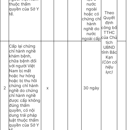
thuộc thẩm
nước
quyền của Sở Y
ngoài
Theo
tế.
hoặc có
Quyết
chứng chỉ
định
hành
công bố
nghề do
TTHC
nước
của Chủ
ngoài cấp
tịch
Cấp lại chứng
UBND
chỉ hành nghề
tỉnh Bắc
khám bệnh,
Kạn
chữa bệnh đối
(Còn có
với người Việt
hiệu
Nam bị mất
lực)
hoặc hư hỏng
hoặc bị thu hồi
chứng chỉ hành
2
x
30 ngày
nghề do chứng
chỉ hành nghề
được cấp không
đúng thẩm
quyền, có nội
dung trái pháp
luật thuộc thẩm
quyền của Sở Y
tế.