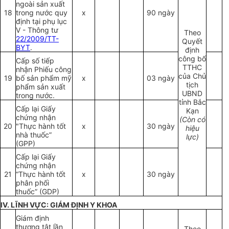
ngoài sản xuất
18
trong nước quy
x
90 ngày
định tại phụ lục
V - Thông tư
Theo
22/2009/TT-
Quyết
BYT
.
định
công bố
Cấp số tiếp
TTHC
nhận Phiếu công
của Chủ
19
bố sản phẩm mỹ
x
03 ngày
tịch
phẩm sản xuất
UBND
trong nước.
tỉnh Bắc
Cấp lại Giấy
Kạn
chứng nhận
(Còn có
20
"Thực hành tốt
x
30 ngày
hiệu
nhà thuốc”
lực)
(GPP)
Cấp lại Giấy
chứng nhận
21
“Thực hành tốt
x
30 ngày
phân phối
thuốc” (GDP)
IV. LĨNH VỰC: GIÁM ĐỊNH Y KHOA
Giám định
thương tật lần
Theo