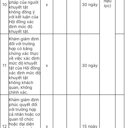
hiệu
pháp của người
10
x
30 ngày
lực)
khuyết tật
không đồng ý
với kết luận của
Hội đồng xác
định mức độ
khuyết tật.
Khám giám định
đối với trường
hợp có bằng
chứng xác thực
về việc xác định
mức độ khuyết
11
x
30 ngày
tật của Hội đồng
xác định mức độ
khuyết tật
không khách
quan, không
chính xác.
Khám giám định
phúc quyết đối
với trường hợp
cá nhân hoặc cơ
quan tổ chức
hoặc đại diện
12
x
15 ngày