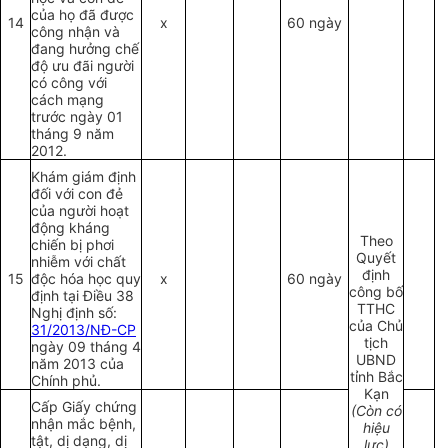
của họ đã được
14
x
60 ngày
công nhận và
đang hưởng chế
độ ưu đãi người
có công với
cách mạng
trước ngày 01
tháng 9 năm
2012.
Khám giám định
đối với con đẻ
của người hoạt
động kháng
Theo
chiến bị phơi
Quyết
nhiễm với chất
định
15
độc hóa học quy
x
60 ngày
công bố
định tại Điều 38
TTHC
Nghị định số:
của Chủ
31/2013/NĐ-CP
tịch
ngày 09 tháng 4
UBND
năm 2013 của
tỉnh Bắc
Chính phủ.
Kạn
Cấp Giấy chứng
(Còn có
nhận mắc bệnh,
hiệu
tật, dị dạng, dị
lực)