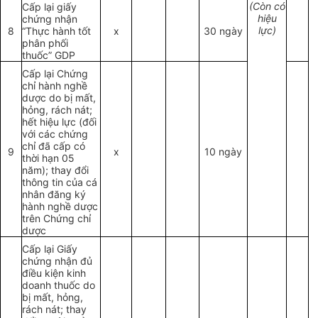
(Còn có
Cấp lại giấy
hiệu
chứng nhận
lực)
8
“Thực hành tốt
x
30 ngày
phân phối
thuốc” GDP
Cấp lại Chứng
chỉ hành nghề
dược do bị mất,
hỏng, rách nát;
hết hiệu lực (đối
với các chứng
chỉ đã cấp có
9
x
10 ngày
thời hạn 05
năm); thay đổi
thông tin của cá
nhân đăng ký
hành nghề dược
trên Chứng chỉ
dược
Cấp lại Giấy
chứng nhận đủ
điều kiện kinh
doanh thuốc do
bị mất, hỏng,
rách nát; thay