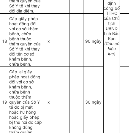
thẩm quyền của
định
Sở Y tế khi thay
công bố
đổi địa điểm.
TTHC
của Chủ
Cấp giấy phép
tịch
hoạt động đối
UBND
với cơ sở khám
tỉnh Bắc
bệnh, chữa
Kạn
bệnh thuộc
18
x
90 ngày
(Còn có
thẩm quyền của
hiệu
Sở Y tế khi thay
lực)
đổi tên cơ sở
khám bệnh,
chữa bệnh.
Cấp lại giấy
phép hoạt động
đối với cơ sở
khám bệnh,
chữa bệnh
thuộc thẩm
19
quyền của Sở Y
x
30 ngày
tế do bị mất
hoặc hư hỏng
hoặc giấy phép
bị thu hồi do cấp
không đúng
thẩm quyền.