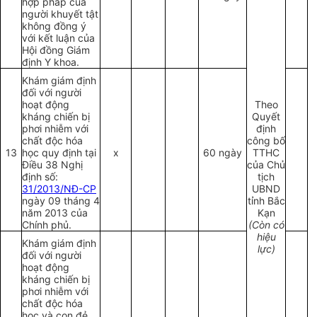
hợp pháp của
người khuyết tật
không đồng ý
với kết luận của
Hội đồng Giám
định Y khoa.
Khám giám định
đối với người
hoạt động
Theo
kháng chiến bị
Quyết
phơi nhiễm với
định
chất độc hóa
công bố
13
học quy định tại
x
60 ngày
TTHC
Điều 38 Nghị
của Chủ
định số:
tịch
31/2013/NĐ-CP
UBND
ngày 09 tháng 4
tỉnh Bắc
năm 2013 của
Kạn
Chính phủ.
(Còn có
hiệu
Khám giám định
lực)
đối với người
hoạt động
kháng chiến bị
phơi nhiễm với
chất độc hóa
học và con đẻ