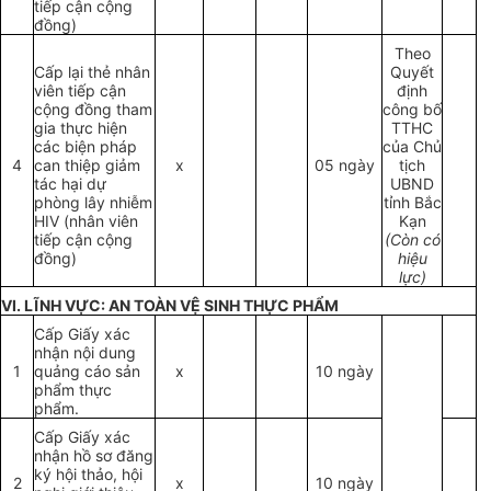
tiếp cận cộng
đồng)
Theo
Cấp lại thẻ nhân
Quyết
viên tiếp cận
định
cộng đồng tham
công bố
gia thực hiện
TTHC
các biện pháp
của Chủ
4
can thiệp giảm
x
05 ngày
tịch
tác hại dự
UBND
phòng lây nhiễm
tỉnh Bắc
HIV (nhân viên
Kạn
tiếp cận cộng
(Còn có
đồng)
hiệu
lực)
VI. LĨNH VỰC: AN TOÀN VỆ SINH THỰC PHẨM
Cấp Giấy xác
nhận nội dung
1
quảng cáo sản
x
10 ngày
phẩm thực
phẩm.
Cấp Giấy xác
nhận hồ sơ đăng
ký hội thảo, hội
2
x
10 ngày