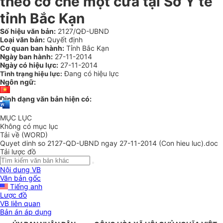
theo cơ chế một cửa tại Sở Y tế
tỉnh Bắc Kạn
Số hiệu văn bản:
2127/QĐ-UBND
Loại văn bản:
Quyết định
Cơ quan ban hành:
Tỉnh Bắc Kạn
Ngày ban hành:
27-11-2014
Ngày có hiệu lực:
27-11-2014
Đang có hiệu lực
Tình trạng hiệu lực:
Ngôn ngữ:
Định dạng văn bản hiện có:
MỤC LỤC
Không có mục lục
Tải về (WORD)
Quyet dinh so 2127-QD-UBND ngay 27-11-2014 (Con hieu luc).doc
Tải lược đồ
Nội dung VB
Văn bản gốc
Tiếng anh
Lược đồ
VB liên quan
Bản án áp dụng