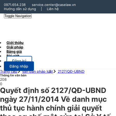
0971.654.238
service.center@caselaw.vn
Hướng dẫn sử dụng
|
Liên hệ
Toggle Navigation
Giới thiệu
Giải pháp
Bảng giá
Bài viết
Đăng ký
Đăng nhập
Trang chủ
Văn bản pháp luật
2127/QĐ-UBND
Thông tin văn bản
208
0
Quyết định số 2127/QĐ-UBND
ngày 27/11/2014 Về danh mục
thủ tục hành chính giải quyết