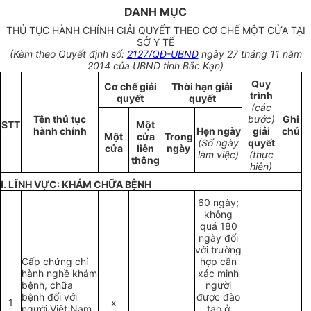
DANH MỤC
THỦ TỤC HÀNH CHÍNH GIẢI QUYẾT THEO CƠ CHẾ MỘT CỬA TẠI
SỞ Y TẾ
(Kèm theo Quyết định số:
2127/QĐ-UBND
ngày 27 tháng 11 năm
2014 của UBND tỉnh Bắc Kạn)
Quy
Cơ chế giải
Thời hạn giải
trình
quyết
quyết
(các
Tên thủ tục
bước)
Ghi
STT
Một
hành chính
Hẹn ngày
giải
chú
Một
cửa
Trong
(Số ngày
quyết
cửa
liên
ngày
làm việc)
(thực
thông
hiện)
I. LĨNH VỰC: KHÁM CHỮA BỆNH
60 ngày;
không
quá 180
ngày đối
với trường
Cấp chứng chỉ
hợp cần
hành nghề khám
xác minh
bệnh, chữa
người
bệnh đối với
được đào
1
x
người Việt Nam
tạo ở