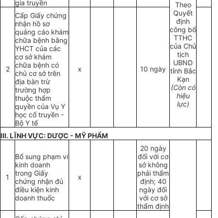
gia truyền
Theo
Quyết
Cấp Giấy chứng
định
nhận hồ sơ
công bố
quảng cáo khám
TTHC
chữa bệnh bằng
của Chủ
YHCT của các
tịch
cơ sở khám
UBND
chữa bệnh có
2
x
10 ngày
tỉnh Bắc
chủ cơ sở trên
Kạn
địa bàn trừ
(Còn có
trường hợp
hiệu
thuộc thẩm
lực)
quyền của Vụ Y
học cổ truyền -
Bộ Y tế
III. LĨNH VỰC: DƯỢC - MỸ PHẨM
20 ngày
Bổ sung phạm vi
đối với cơ
kinh doanh
sở không
trong Giấy
phải thẩm
1
x
chứng nhận đủ
định; 40
điều kiện kinh
ngày đối
doanh thuốc
với cơ sở
thẩm định