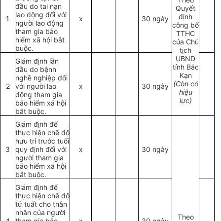
đầu do tai nạn
Quyết
lao động đối với
định
1
x
30 ngày
người lao động
công bố
tham gia bảo
TTHC
hiểm xã hội bắt
của Chủ
buộc.
tịch
UBND
Giám định lần
tỉnh Bắc
đầu do bệnh
Kạn
nghề nghiệp đối
(Còn có
2
với người lao
x
30 ngày
hiệu
động tham gia
lực)
bảo hiểm xã hội
bắt buộc.
Giám định để
thực hiện chế độ
hưu trí trước tuổi
3
quy định đối với
x
30 ngày
người tham gia
bảo hiểm xã hội
bắt buộc.
Giám định để
thực hiện chế độ
tử tuất cho thân
nhân của người
Theo
4
tham gia bảo
x
30 ngày