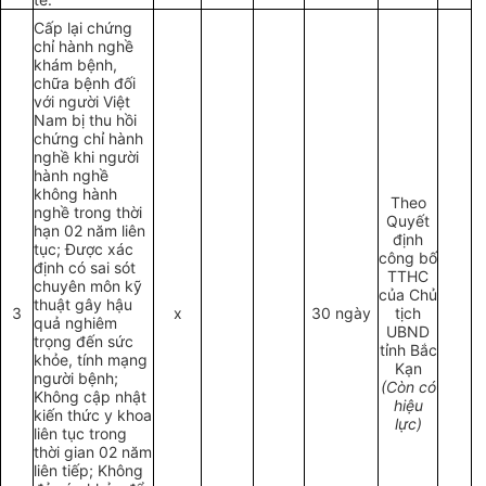
Cấp lại chứng
chỉ hành nghề
khám bệnh,
chữa bệnh đối
với người Việt
Nam bị thu hồi
chứng chỉ hành
nghề khi người
hành nghề
không hành
Theo
nghề trong thời
Quyết
hạn 02 năm liên
định
tục; Được xác
công bố
định có sai sót
TTHC
chuyên môn kỹ
của Chủ
thuật gây hậu
3
x
30 ngày
tịch
quả nghiêm
UBND
trọng đến sức
tỉnh Bắc
khỏe, tính mạng
Kạn
người bệnh;
(Còn có
Không cập nhật
hiệu
kiến thức y khoa
lực)
liên tục trong
thời gian 02 năm
liên tiếp; Không