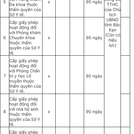
5
x
90 ngày
Đa khoa thuộc
TTHC
thẩm quyền của
của Chủ
Sở Y tế.
tịch
UBND
Cấp giấy phép
tỉnh Bắc
hoạt động đối
Kạn
với Phòng khám
(Còn có
6
Chuyên khoa
x
90 ngày
hiệu
thuộc thẩm
lực)
quyền của Sở Y
tế.
Cấp giấy phép
hoạt động đối
với Phòng Chẩn
7
trị y học cổ
x
90 ngày
truyền thuộc
thẩm quyền của
Sở Y tế.
Cấp giấy phép
hoạt động đối
với nhà hộ sinh
8
x
90 ngày
thuộc thẩm
quyền của Sở Y
tế.
Cấp giấy phép