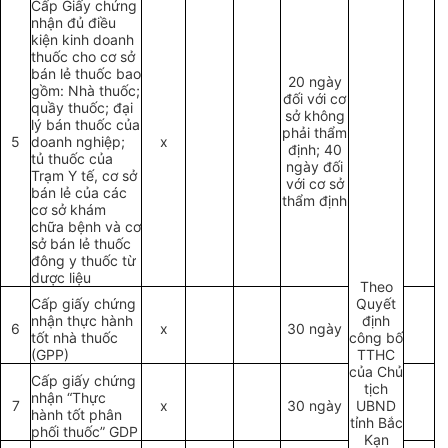
Cấp Giấy chứng
nhận đủ điều
kiện kinh doanh
thuốc cho cơ sở
bán lẻ thuốc bao
20 ngày
gồm: Nhà thuốc;
đối với cơ
quầy thuốc; đại
sở không
lý bán thuốc của
phải thẩm
5
doanh nghiệp;
x
định; 40
tủ thuốc của
ngày đối
Trạm Y tế, cơ sở
với cơ sở
bán lẻ của các
thẩm định
cơ sở khám
chữa bệnh và cơ
sở bán lẻ thuốc
đông y thuốc từ
dược liệu
Theo
Cấp giấy chứng
Quyết
nhận thực hành
định
6
x
30 ngày
tốt nhà thuốc
công bố
(GPP)
TTHC
của Chủ
Cấp giấy chứng
tịch
nhận “Thực
7
x
30 ngày
UBND
hành tốt phân
tỉnh Bắc
phối thuốc” GDP
Kạn