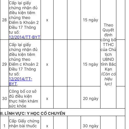
Cấp lại giấy
chứng nhận đủ
điều kiện tiêm
chủng theo
28
x
15 ngày
Điểm b Khoản 2
Theo
Điều 17 Thông
Quyết
tư số:
định
12/2014/TT-BYT
công bố
Cấp lại giấy
TTHC
chứng nhận đủ
của Chủ
điều kiện tiêm
tịch
chủng theo
UBND
29
Điểm c Khoản 2
x
15 ngày
tỉnh Bắc
Điều 17 Thông
Kạn
tư số:
(Còn có
12/2014/TT-
hiệu
BYT
.
lực)
Công bố cơ sở
đủ điều kiện
30
x
20 ngày
thực hiện khám
sức khỏe
II. LĨNH VỰC: Y HỌC CỔ CHUYỂN
Cấp Giấy chứng
1
nhận bài thuốc
x
30 ngày