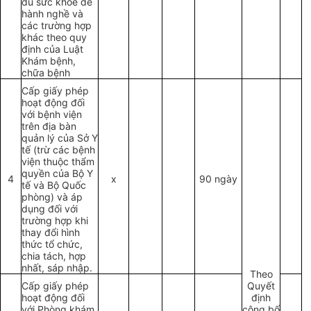
đủ sức khỏe để
hành nghề và
các trường hợp
khác theo quy
định của Luật
Khám bệnh,
chữa bệnh
Cấp giấy phép
hoạt động đối
với bệnh viện
trên địa bàn
quản lý của Sở Y
tế (trừ các bệnh
viện thuộc thẩm
quyền của Bộ Y
4
x
90 ngày
tế và Bộ Quốc
phòng) và áp
dụng đối với
trường hợp khi
thay đổi hình
thức tổ chức,
chia tách, hợp
nhất, sáp nhập.
Theo
Cấp giấy phép
Quyết
hoạt động đối
định
với Phòng khám
công bố