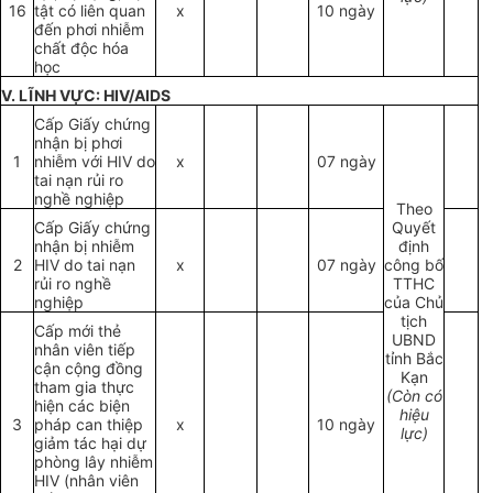
16
tật có liên quan
x
10 ngày
đến phơi nhiễm
chất độc hóa
học
V. LĨNH VỰC: HIV/AIDS
Cấp Giấy chứng
nhận bị phơi
1
nhiễm với HIV do
x
07 ngày
tai nạn rủi ro
nghề nghiệp
Theo
Cấp Giấy chứng
Quyết
nhận bị nhiễm
định
2
HIV do tai nạn
x
07 ngày
công bố
rủi ro nghề
TTHC
nghiệp
của Chủ
tịch
Cấp mới thẻ
UBND
nhân viên tiếp
tỉnh Bắc
cận cộng đồng
Kạn
tham gia thực
(Còn có
hiện các biện
hiệu
3
pháp can thiệp
x
10 ngày
lực)
giảm tác hại dự
phòng lây nhiễm
HIV (nhân viên