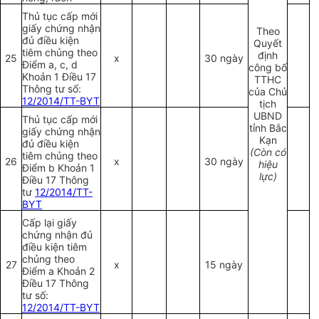
Thủ tục cấp mới
giấy chứng nhận
Theo
đủ điều kiện
Quyết
tiêm chủng theo
định
25
x
30 ngày
Điểm a, c, d
công bố
Khoản 1 Điều 17
TTHC
Thông tư số:
của Chủ
12/2014/TT-BYT
tịch
UBND
Thủ tục cấp mới
tỉnh Bắc
giấy chứng nhận
Kạn
đủ điều kiện
(Còn có
tiêm chủng theo
26
x
30 ngày
hiệu
Điểm b Khoản 1
lực)
Điều 17 Thông
tư
12/2014/TT-
BYT
Cấp lại giấy
chứng nhận đủ
điều kiện tiêm
chủng theo
27
x
15 ngày
Điểm a Khoản 2
Điều 17 Thông
tư số:
12/2014/TT-BYT