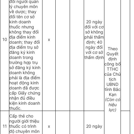
đổi người quản
lý chuyên môn
về dược; thay
đổi tên cơ sở
kinh doanh
20 ngày
thuốc nhưng
đối với cơ
không thay đổi
sở không
địa điểm kinh
phải thẩm
10
x
doanh; thay đổi
định; 40
địa điểm trụ sở
ngày đối
Theo
đăng ký kinh
với cơ sở
Quyết
doanh trong
thẩm định
định
trường hợp trụ
công bố
sở đăng ký kinh
TTHC
doanh không
của Chủ
phải là địa điểm
tịch
hoạt động kinh
UBND
doanh đã được
tỉnh Bắc
cấp Giấy chứng
Kạn
nhận đủ điều
(Còn có
kiện kinh doanh
hiệu
thuốc.
lực)
Cấp thẻ cho
người giới thiệu
11
thuốc có trình
x
20 ngày
độ chuyên môn