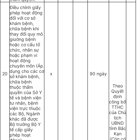
Điều chỉnh giấy
phép hoạt động
đối với cơ sở
khám bệnh,
chữa bệnh khi
thay đổi quy mô
giường bệnh
hoặc cơ cấu tổ
chức, nhân sự
hoặc phạm vi
hoạt động
chuyên môn (Áp
dụng cho các cơ
20
x
90 ngày
sở khám bệnh,
chữa bệnh
Theo
thuộc thẩm
Quyết
quyền của Sở Y
định
tế và bệnh viện
công bố
tư nhân, bệnh
TTHC
viện trực thuộc
của Chủ
các Bộ, Ngành
tịch
khác đã được
UBND
Bộ trưởng Bộ Y
tỉnh Bắc
tế cấp giấy
Kạn
phép hoạt
(Còn có