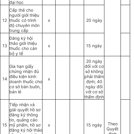
đại học
Cấp thẻ cho
người giới thiệu
12
thuốc có trình
x
20 ngày
độ chuyên môn
trung cấp
Đăng ký hội
thảo giới thiệu
13
x
15 ngày
thuốc cho cán
bộ y tế
20 ngày
Gia hạn giấy
đối với cơ
chứng nhận đủ
sở không
điều kiện kinh
phải thẩm
14
x
doanh thuốc cho
định; 40
cơ sở bán buôn,
ngày đối
bán lẻ
với cơ sở
thẩm định
Tiếp nhận và
giải quyết hồ sơ
đăng ký thông
tin, quảng cáo
Theo
15
mỹ phẩm, hồ sơ
x
15 ngày
Quyết
đăng ký hội thảo
định