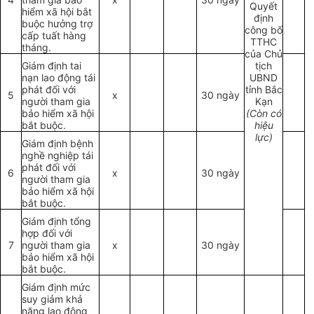
Quyết
hiểm xã hội bắt
định
buộc hưởng trợ
công bố
cấp tuất hàng
TTHC
tháng.
của Chủ
Giám định tai
tịch
nạn lao động tái
UBND
phát đối với
tỉnh Bắc
5
x
30 ngày
người tham gia
Kạn
bảo hiểm xã hội
(Còn có
bắt buộc.
hiệu
lực)
Giám định bệnh
nghề nghiệp tái
phát đối với
6
x
30 ngày
người tham gia
bảo hiểm xã hội
bắt buộc.
Giám định tổng
hợp đối với
7
người tham gia
x
30 ngày
bảo hiểm xã hội
bắt buộc.
Giám định mức
suy giảm khả
năng lao động