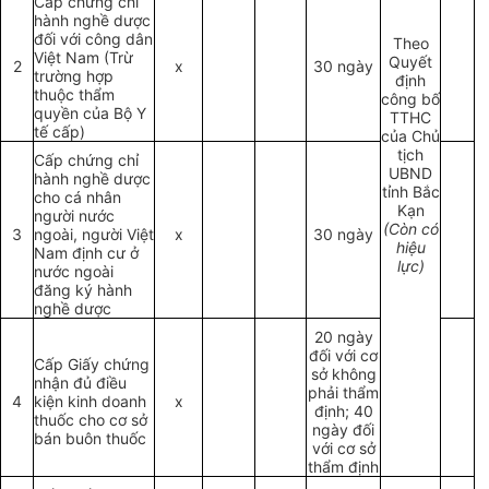
Cấp chứng chỉ
hành nghề dược
đối với công dân
Theo
Việt Nam (Trừ
Quyết
2
x
30 ngày
trường hợp
định
thuộc thẩm
công bố
quyền của Bộ Y
TTHC
tế cấp)
của Chủ
tịch
Cấp chứng chỉ
UBND
hành nghề dược
tỉnh Bắc
cho cá nhân
Kạn
người nước
(Còn có
3
ngoài, người Việt
x
30 ngày
hiệu
Nam định cư ở
lực)
nước ngoài
đăng ký hành
nghề dược
20 ngày
đối với cơ
Cấp Giấy chứng
sở không
nhận đủ điều
phải thẩm
4
kiện kinh doanh
x
định; 40
thuốc cho cơ sở
ngày đối
bán buôn thuốc
với cơ sở
thẩm định