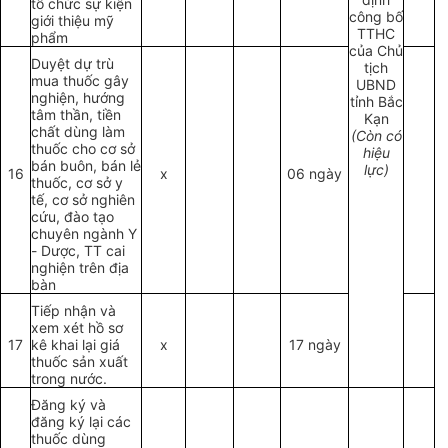
tổ chức sự kiện
công bố
giới thiệu mỹ
TTHC
phẩm
của Chủ
Duyệt dự trù
tịch
mua thuốc gây
UBND
nghiện, hướng
tỉnh Bắc
tâm thần, tiền
Kạn
chất dùng làm
(Còn có
thuốc cho cơ sở
hiệu
bán buôn, bán lẻ
lực)
16
x
06 ngày
thuốc, cơ sở y
tế, cơ sở nghiên
cứu, đào tạo
chuyên ngành Y
- Dược, TT cai
nghiện trên địa
bàn
Tiếp nhận và
xem xét hồ sơ
17
kê khai lại giá
x
17 ngày
thuốc sản xuất
trong nước.
Đăng ký và
đăng ký lại các
thuốc dùng