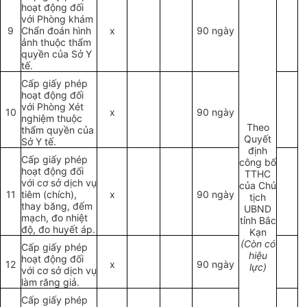
hoạt động đối
với Phòng khám
9
Chẩn đoán hình
x
90 ngày
ảnh thuộc thẩm
quyền của Sở Y
tế.
Cấp giấy phép
hoạt động đối
với Phòng Xét
10
x
90 ngày
nghiệm thuộc
Theo
thẩm quyền của
Quyết
Sở Y tế.
định
Cấp giấy phép
công bố
hoạt động đối
TTHC
với cơ sở dịch vụ
của Chủ
11
tiêm (chích),
x
90 ngày
tịch
thay băng, đếm
UBND
mạch, đo nhiệt
tỉnh Bắc
độ, đo huyết áp.
Kạn
(Còn có
Cấp giấy phép
hiệu
hoạt động đối
12
x
90 ngày
lực)
với cơ sở dịch vụ
làm răng giả.
Cấp giấy phép