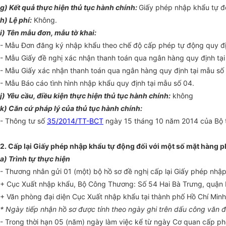
g) Kết quả thực hiện thủ tục hành chính:
Giấy phép nhập khẩu tự 
h) Lệ phí:
Không.
i) Tên mẫu đơn, mẫu tờ khai:
- Mẫu Đơn đăng ký nhập khẩu theo chế độ cấp phép tự động quy địn
- Mẫu Giấy đề nghị xác nhận thanh toán qua ngân hàng quy định tại
- Mẫu Giấy xác nhận thanh toán qua ngân hàng quy định tại mẫu số
- Mẫu Báo cáo tình hình nhập khẩu quy định tại mẫu số 04.
j) Yêu cầu, điều kiện thực hiện thủ tục hành chính:
không
k) Căn cứ pháp lý của thủ tục hành chính:
- Thông tư số
35/2014/TT-BCT
ngày 15 tháng 10 năm 2014 của Bộ t
2. Cấp lại Giấy phép nhập khẩu tự động đối với một số mặt hàng 
a) Trình tự thực hiện
- Thương nhân gửi 01 (một) bộ hồ sơ đề nghị cấp lại Giấy phép nhập
+ Cục Xuất nhập khẩu, Bộ Công Thương: Số 54 Hai Bà Trưng, quận 
+ Văn phòng đại diện Cục Xuất nhập khẩu tại thành phố Hồ Chí Minh:
* Ngày tiếp nhận hồ sơ được tính theo ngày ghi trên dấu công văn đ
- Trong thời hạn 05 (năm) ngày làm việc kể từ ngày Cơ quan cấp p