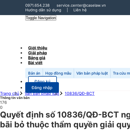
0971.654.238
service.center@caselaw.vn
Hướng dẫn sử dụng
|
Liên hệ
Toggle Navigation
Giới thiệu
Giải pháp
Bảng giá
Bài viết
Bản án
Hợp đồng mẫu
Văn bản pháp luật
Tra cứu 
Đăng ký
Đăng nhập
Trang chủ
Văn bản pháp luật
10836/QĐ-BCT
Thông tin văn bản
176
0
Quyết định số 10836/QĐ-BCT ngày
bãi bỏ thuộc thẩm quyền giải q