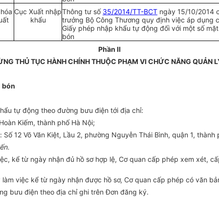
 hóa
Cục Xuất nhập
Thông tư số
35/2014/TT-BCT
ngày 15/10/2014 
uất
khẩu
trưởng Bộ Công Thương quy định việc áp dụng 
Giấy phép nhập khẩu tự động đối với một số mặ
bón
Phần II
TỪNG THỦ TỤC HÀNH CHÍNH THUỘC PHẠM VI CHỨC NĂNG QUẢN 
n bón
ẩu tự động theo đường bưu điện tới địa chỉ:
Hoàn Kiếm, thành phố Hà Nội;
 Số 12 Võ Văn Kiệt, Lầu 2, phường Nguyễn Thái Bình, quận 1, thành 
ến.
việc, kể từ ngày nhận đủ hồ sơ hợp lệ, Cơ quan cấp phép xem xét, 
ày làm việc kể từ ngày nhận được hồ sơ, Cơ quan cấp phép có văn bả
g bưu điện theo địa chỉ ghi trên Đơn đăng ký.