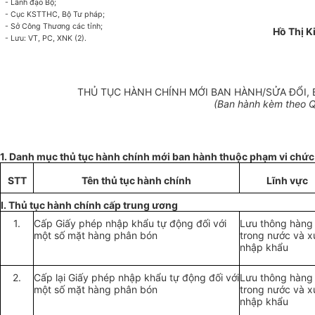
- Lãnh đạo Bộ;
- Cục KSTTHC, Bộ Tư pháp;
- Sở Công Thương các tỉnh;
Hồ Thị K
- Lưu: VT, PC, XNK (2).
THỦ TỤC HÀNH CHÍNH MỚI BAN HÀNH/SỬA ĐỔI,
(Ban hành kèm theo Q
1. Danh mục thủ tục hành chính mới ban hành thuộc phạm vi chứ
STT
Tên thủ tục hành chính
Lĩnh vực
I. Thủ tục hành chính cấp trung ương
1.
Cấp Giấy phép nhập khẩu tự động đối với
Lưu thông hàng
một số mặt hàng phân bón
trong nước và x
nhập khẩu
2.
Cấp lại Giấy phép nhập khẩu tự động đối với
Lưu thông hàng
một số mặt hàng phân bón
trong nước và x
nhập khẩu