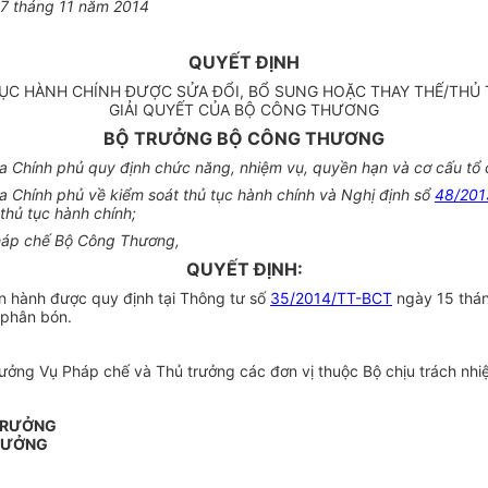
27 tháng 11 năm 2014
QUYẾT ĐỊNH
TỤC HÀNH CHÍNH ĐƯỢC SỬA ĐỔI, BỔ SUNG HOẶC THAY THẾ/THỦ 
GIẢI QUYẾT CỦA BỘ CÔNG THƯƠNG
BỘ TRƯỞNG BỘ CÔNG THƯƠNG
a Chính phủ quy định chức năng, nhiệm vụ, quyền hạn và cơ cấu tổ
Chính phủ về kiểm soát thủ tục hành chính và Nghị định sổ
48/20
thủ tục hành chính;
Pháp chế Bộ Công Thương,
QUYẾT ĐỊNH:
n hành được quy định tại Thông tư số
35/2014/TT-BCT
ngày 15 thán
 phân bón.
ng Vụ Pháp chế và Thủ trưởng các đơn vị thuộc Bộ chịu trách nhiệm
 TRƯỞNG
RƯỞNG