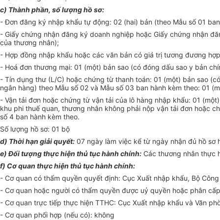
c) Thành phần, số lượng hồ sơ:
- Đơn đăng ký nhập khẩu tự động: 02 (hai) bản (theo Mẫu số 01 ban
- Giấy chứng nhận đăng ký doanh nghiệp hoặc Giấy chứng nhận đăn
của thương nhân);
- Hợp đồng nhập khẩu hoặc các văn bản có giá trị tương đương hợp
- Hoá đơn thương mại: 01 (một) bản sao (có đóng dấu sao y bản chí
- Tín dụng thư (L/C) hoặc chứng từ thanh toán: 01 (một) bản sao (
ngân hàng) theo Mẫu số 02 và Mẫu số 03 ban hành kèm theo: 01 (mộ
- Vận tải đơn hoặc chứng từ vận tải của lô hàng nhập khẩu: 01 (m
khu phi thuế quan, thương nhân không phải nộp vận tải đơn hoặc c
số 4 ban hành kèm theo.
Số lượng hồ sơ: 01 bộ
d) Thời hạn giải quyết:
07 ngày làm việc kể từ ngày nhận đủ hồ sơ h
e) Đối tượng thực hiện thủ tục hành chính:
Các thương nhân thực h
f) Cơ quan thực hiện thủ tục hành chính:
- Cơ quan có thẩm quyền quyết định: Cục Xuất nhập khẩu, Bộ Côn
- Cơ quan hoặc người có thẩm quyền được uỷ quyền hoặc phân cấp 
- Cơ quan trực tiếp thực hiện TTHC: Cục Xuất nhập khẩu và Văn ph
- Cơ quan phối hợp (nếu có): không