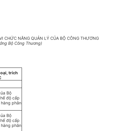
M VI CHỨC NĂNG QUẢN LÝ CỦA BỘ CÔNG THƯƠNG
ưởng Bộ Công Thương)
ại, trích
C
của Bộ
chế độ cấp
t hàng phân
của Bộ
chế độ cấp
t hàng phân