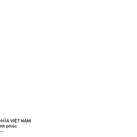
GHĨA VIỆT NAM
ạnh phúc
--