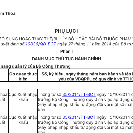
im Thoa
PHỤ LỤC I
 BỔ SUNG HOẶC THAY THẾ/BỊ HỦY BỎ HOẶC BÃI BỎ THUỘC PHẠ
uyết định số
10836/QĐ-BCT
ngày 27 tháng 11 năm 2014 của Bộ tr
Phần I
DANH MỤC THỦ TỤC HÀNH CHÍNH
c năng quản lý của Bộ Công Thương
Cơ quan thực
Số, ký hiệu, ngày tháng năm ban hành và tên lo
hiện
yếu của VBQPPL có quy định về TTH
 hóa
Cục Xuất nhập
Thông tư số
35/2014/TT-BCT
ngày 15/10/2014 
uất
khẩu
trưởng Bộ Công Thương quy định việc áp dụng 
Giấy phép nhập khẩu tự động đối với một số mặ
bón
 hóa
Cục Xuất nhập
Thông tư số
35/2014/TT-BCT
ngày 15/10/2014 
uất
khẩu
trưởng Bộ Công Thương quy định việc áp dụng 
Giấy phép nhập khẩu tự động đối với một số mặ
bón