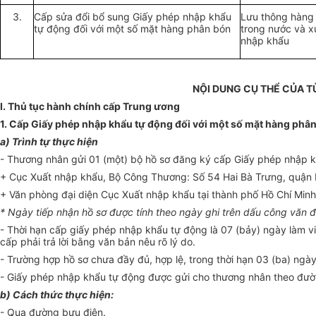
3.
Cấp sửa đổi bổ sung Giấy phép nhập khẩu
Lưu thông hàng
tự động đối với một số mặt hàng phân bón
trong nước và x
nhập khẩu
NỘI DUNG CỤ THỂ CỦA 
I. Thủ tục hành chính cấp Trung ương
1. Cấp Giấy phép nhập khẩu tự động đối với một số mặt hàng phâ
a) Trình tự thực hiện
- Thương nhân gửi 01 (một) bộ hồ sơ đăng ký cấp Giấy phép nhập kh
+ Cục Xuất nhập khẩu, Bộ Công Thương: Số 54 Hai Bà Trưng, quận 
+ Văn phòng đại diện Cục Xuất nhập khẩu tại thành phố Hồ Chí Minh:
* Ngày tiếp nhận hồ sơ được tính theo ngày ghi trên dấu công văn đ
- Thời hạn cấp giấy phép nhập khẩu tự động là 07 (bảy) ngày làm 
cấp phải trả lời bằng văn bản nêu rõ lý do.
- Trường hợp hồ sơ chưa đầy đủ, hợp lệ, trong thời hạn 03 (ba) ng
- Giấy phép nhập khẩu tự động được gửi cho thương nhân theo đườn
b) Cách thức thực hiện:
- Qua đường bưu điện.