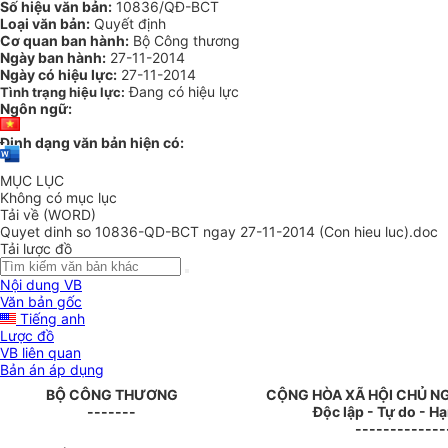
Số hiệu văn bản:
10836/QĐ-BCT
Loại văn bản:
Quyết định
Cơ quan ban hành:
Bộ Công thương
Ngày ban hành:
27-11-2014
Ngày có hiệu lực:
27-11-2014
Đang có hiệu lực
Tình trạng hiệu lực:
Ngôn ngữ:
Định dạng văn bản hiện có:
MỤC LỤC
Không có mục lục
Tải về (WORD)
Quyet dinh so 10836-QD-BCT ngay 27-11-2014 (Con hieu luc).doc
Tải lược đồ
Nội dung VB
Văn bản gốc
Tiếng anh
Lược đồ
VB liên quan
Bản án áp dụng
BỘ CÔNG THƯƠNG
CỘNG HÒA XÃ HỘI CHỦ N
-------
Độc lập - Tự do - H
-------------