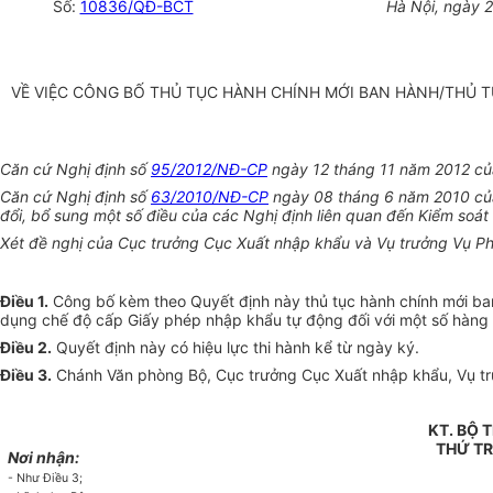
Số:
10836/QĐ-BCT
Hà Nội, ngày 
VỀ VIỆC CÔNG BỐ THỦ TỤC HÀNH CHÍNH MỚI BAN HÀNH/THỦ 
Căn cứ Nghị định số
95/2012/NĐ-CP
ngày 12 tháng 11 năm 2012 củ
Căn cứ Nghị định số
63/2010/NĐ-CP
ngày 08 tháng 6 năm 2010 của 
đổi, bổ sung một số điều của các Nghị định liên quan đến Kiểm soát 
Xét đề nghị của Cục trưởng Cục Xuất nhập khẩu và Vụ trưởng Vụ 
Điều 1.
Công bố kèm theo Quyết định này thủ tục hành chính mới ba
dụng chế độ cấp Giấy phép nhập khẩu tự động đối với một số hàng
Điều 2.
Quyết định này có hiệu lực thi hành kể từ ngày ký.
Điều 3.
Chánh Văn phòng Bộ, Cục trưởng Cục Xuất nhập khẩu, Vụ trưở
KT. BỘ
THỨ T
Nơi nhận:
- Như Điều 3;