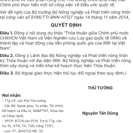
Chính phủ thực hiện một số công việc về Điều ước quốc tế;
Xét đề nghị của Bộ trưởng Bộ Nông nghiệp và Phát triển nông thôn
tại công văn số 9196/TTr-BNN-HTQT ngày 14 tháng 11 năm 2014,
QUYẾT ĐỊNH:
Điều
1.
Đồng ý nội dung dự thảo “Thỏa thuận giữa Chính phủ nước
CHXHCN Việt Nam và Viện Nghiên cứu Lúa gạo quốc tế (IRRI) về
thành lập và hoạt động của Văn phòng quốc gia của IRRI tại Việt
Nam”.
Điều 2.
Đồng ý Lãnh đạo Bộ Nông nghiệp và Phát triển nông thôn
ký Thỏa thuận với đại diện IRRI. Bộ Nông nghiệp và Phát triển nông
thôn xây dựng và triển khai kế hoạch thực hiện Thỏa thuận.
Điều 3.
Bộ Ngoại giao thực hiện thủ tục đối ngoại theo quy định./.
THỦ TƯỚNG
Nơi nhận:
- TTg CP, các Phó Thủ tướng;
- Các Bộ: Ngoại giao, Tư pháp, Tài chính,
Kế hoạch và Đầu tư, NN&PTNT, Khoa học
Nguyễn Tấn Dũng
và Công nghệ;
- VPCP: BTCN,các PCN, Trợ lý TTg, các
Vụ: PL, KTN, TH, TGĐ Cổng TTĐT;
- Lưu: VT, QHQT(3).NĐ. 32