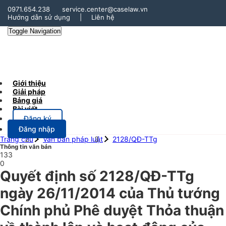
0971.654.238
service.center@caselaw.vn
Hướng dẫn sử dụng
|
Liên hệ
Toggle Navigation
Giới thiệu
Giải pháp
Bảng giá
Bài viết
Đăng ký
Đăng nhập
Trang chủ
Văn bản pháp luật
2128/QĐ-TTg
Thông tin văn bản
133
0
Quyết định số 2128/QĐ-TTg
ngày 26/11/2014 của Thủ tướng
Chính phủ Phê duyệt Thỏa thuận