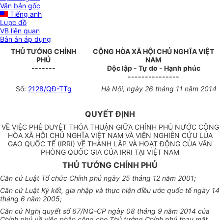
Văn bản gốc
Tiếng anh
Lược đồ
VB liên quan
Bản án áp dụng
THỦ TƯỚNG CHÍNH
CỘNG HÒA XÃ HỘI CHỦ NGHĨA VIỆT
PHỦ
NAM
-------
Độc lập - Tự do - Hạnh phúc
---------------
Số:
2128/QĐ-TTg
Hà Nội, ngày 26 tháng 11 năm 2014
QUYẾT ĐỊNH
VỀ VIỆC PHÊ DUYỆT THỎA THUẬN GIỮA CHÍNH PHỦ NƯỚC CỘNG
HÒA XÃ HỘI CHỦ NGHĨA VIỆT NAM VÀ VIỆN NGHIÊN CỨU LÚA
GẠO QUỐC TẾ (IRRI) VỀ THÀNH LẬP VÀ HOẠT ĐỘNG CỦA VĂN
PHÒNG QUỐC GIA CỦA IRRI TẠI VIỆT NAM
THỦ TƯỚNG CHÍNH PHỦ
Căn cứ Luật Tổ chức Chính phủ ngày 25 tháng 12 năm 2001;
Căn cứ Luật Ký kết, gia nhập và thực hiện điều ước quốc tế ngày 14
tháng 6 năm 2005;
Căn cứ Nghị quyết số 67/NQ-CP ngày 08 tháng 9 năm 2014 của
Chính phủ về việc phân công cho Thủ tướng Chính phủ thay mặt