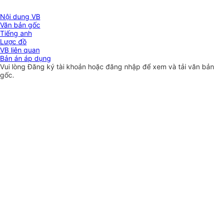
Nội dung VB
Văn bản gốc
Tiếng anh
Lược đồ
VB liên quan
Bản án áp dụng
Vui lòng
Đăng ký
tài khoản hoặc
đăng nhập
để xem và tải văn bản
gốc.