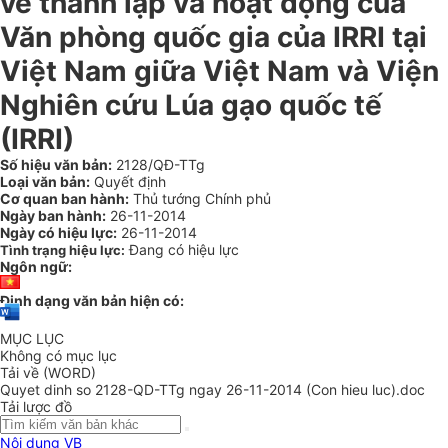
về thành lập và hoạt động của
Văn phòng quốc gia của IRRI tại
Việt Nam giữa Việt Nam và Viện
Nghiên cứu Lúa gạo quốc tế
(IRRI)
Số hiệu văn bản:
2128/QĐ-TTg
Loại văn bản:
Quyết định
Cơ quan ban hành:
Thủ tướng Chính phủ
Ngày ban hành:
26-11-2014
Ngày có hiệu lực:
26-11-2014
Đang có hiệu lực
Tình trạng hiệu lực:
Ngôn ngữ:
Định dạng văn bản hiện có:
MỤC LỤC
Không có mục lục
Tải về (WORD)
Quyet dinh so 2128-QD-TTg ngay 26-11-2014 (Con hieu luc).doc
Tải lược đồ
Nội dung VB