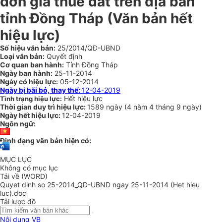
đơn giá thuê đất trên địa bàn
tỉnh Đồng Tháp (Văn bản hết
hiệu lực)
Số hiệu văn bản:
25/2014/QĐ-UBND
Loại văn bản:
Quyết định
Cơ quan ban hành:
Tỉnh Đồng Tháp
Ngày ban hành:
25-11-2014
Ngày có hiệu lực:
05-12-2014
Ngày bị bãi bỏ, thay thế:
12-04-2019
Hết hiệu lực
Tình trạng hiệu lực:
Thời gian duy trì hiệu lực:
1589 ngày
(
4 năm
4 tháng
9 ngày
)
Ngày hết hiệu lực:
12-04-2019
Ngôn ngữ:
Định dạng văn bản hiện có:
MỤC LỤC
Không có mục lục
Tải về (WORD)
Quyet dinh so 25-2014_QD-UBND ngay 25-11-2014 (Het hieu
luc).doc
Tải lược đồ
Nội dung VB