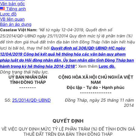
Văn bản gốc
Tiếng anh
Lược đồ
VB liên quan
Bản án áp dụng
Caselaw Việt Nam:
“Kể từ ngày 12-04-2019, Quyết định số
25/2014/QĐ-UBND ngày 25/11/2014 Quy định mức tỷ lệ phần trăm (%)
để tính đơn giá thuê đất trên địa bàn tỉnh Đồng Tháp (Văn bản hết hiệu
lực) bị bãi bỏ, thay thế bởi
Quyết định số 306/QĐ-UBND-HC ngày
12/04/2019 Công bố kết quả hệ thống hóa các văn bản quy phạm
pháp luật do Hội đồng nhân dân, Ủy ban nhân dân tỉnh Đồng Tháp ban
hành trong kỳ hệ thống hóa 2014-2018
”.
Xem thêm
Lược đồ.
Dòng trạng thái hiệu lực.
UỶ BAN NHÂN DÂN
CỘNG HÒA XÃ HỘI CHỦ NGHĨA VIỆT
TỈNH ĐỒNG THÁP
NAM
--------
Độc lập - Tự do - Hạnh phúc
---------------
Số:
25/2014/QĐ-UBND
Đồng Tháp, ngày 25 tháng 11 năm
2014
QUYẾT ĐỊNH
VỀ VIỆC QUY ĐỊNH MỨC TỶ LỆ PHẦN TRĂM (%) ĐỂ TÍNH ĐƠN GIÁ
THUÊ ĐẤT TRÊN ĐỊA BÀN TỈNH ĐỒNG THÁP