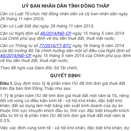
UỶ BAN NHÂN DÂN TỈNH ĐỒNG THÁP
Căn cứ Luật Tổ chức Hội đồng nhân dân và Uỷ ban nhân dân ngày
26 tháng 11 năm 2003;
Căn cứ Luật Đất đai ngày 29 tháng 11 năm 2013;
Căn cứ Nghị định số
46/2014/NĐ-CP
ngày 15 tháng 5 năm 2014
của Chính phủ quy định về thu tiền thuê đất, thuê mặt nước;
Căn cứ Thông tư số
77/2014/TT-BTC
ngày 16 tháng 6 năm 2014
của Bộ trưởng Bộ Tài chính hướng dẫn một số điều của Nghị định số
46/2014/NĐ-CP
ngày 15 tháng 5 năm 2014 của Chính phủ quy định
về thu tiền thuê đất, thuê mặt nước;
Theo đề nghị của Giám đốc Sở Tài chính,
QUYẾT ĐỊNH:
Điều 1.
Quy định mức tỷ lệ phần trăm (%) để tính đơn giá thuê đất
trên địa bàn tỉnh Đồng Tháp như sau:
1. Tỷ lệ phần trăm (%) để tính đơn giá thuê đất một năm là 1%, riêng
đối với vùng có điều kiện kinh tế - xã hội khó khăn, đặc biệt khó
khăn; đất sử dụng làm mặt bằng sản xuất kinh doanh của dự án
thuộc lĩnh vực khuyến khích đầu tư, lĩnh vực đặc biệt khuyến khích
đầu tư thì tỷ lệ phần trăm (%) để tính đơn giá thuê đất một năm là
0,5%.
Việc xác định vùng kinh tế - xã hội khó khăn, đặc biệt khó khăn; dự