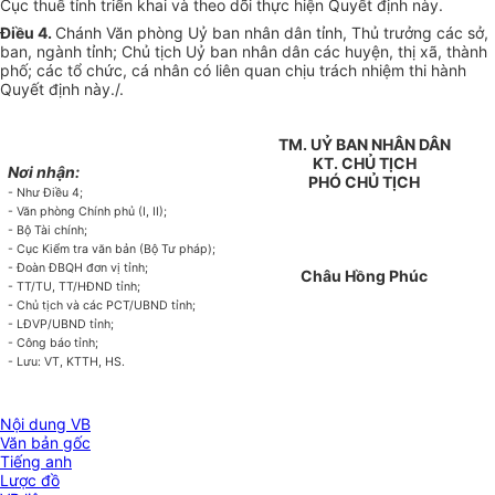
Cục thuế tỉnh triển khai và theo dõi thực hiện Quyết định này.
Điều 4.
Chánh Văn phòng Uỷ ban nhân dân tỉnh, Thủ trưởng các sở,
ban, ngành tỉnh; Chủ tịch Uỷ ban nhân dân các huyện, thị xã, thành
phố; các tổ chức, cá nhân có liên quan chịu trách nhiệm thi hành
Quyết định này./.
TM. UỶ BAN NHÂN DÂN
KT. CHỦ TỊCH
Nơi nhận:
PHÓ CHỦ TỊCH
- Như Điều 4;
- Văn phòng Chính phủ (I, II);
- Bộ Tài chính;
- Cục Kiểm tra văn bản (Bộ Tư pháp);
- Đoàn ĐBQH đơn vị tỉnh;
Châu Hồng Phúc
- TT/TU, TT/HĐND tỉnh;
- Chủ tịch và các PCT/UBND tỉnh;
- LĐVP/UBND tỉnh;
- Công báo tỉnh;
- Lưu: VT, KTTH, HS.
Nội dung VB
Văn bản gốc
Tiếng anh
Lược đồ