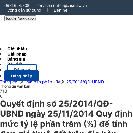
0971.654.238
service.center@caselaw.vn
Hướng dẫn sử dụng
|
Liên hệ
Toggle Navigation
Giới thiệu
Giải pháp
Bảng giá
Bài viết
Đăng ký
Đăng nhập
Trang chủ
Văn bản pháp luật
25/2014/QĐ-UBND
Thông tin văn bản
718
0
Quyết định số 25/2014/QĐ-
UBND ngày 25/11/2014 Quy định
mức tỷ lệ phần trăm (%) để tính