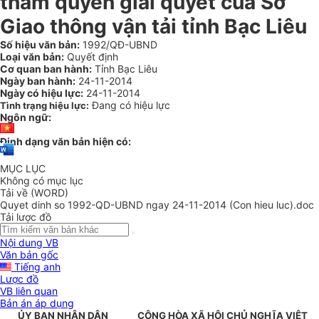
thẩm quyền giải quyết của Sở
Giao thông vận tải tỉnh Bạc Liêu
Số hiệu văn bản:
1992/QĐ-UBND
Loại văn bản:
Quyết định
Cơ quan ban hành:
Tỉnh Bạc Liêu
Ngày ban hành:
24-11-2014
Ngày có hiệu lực:
24-11-2014
Đang có hiệu lực
Tình trạng hiệu lực:
Ngôn ngữ:
Định dạng văn bản hiện có:
MỤC LỤC
Không có mục lục
Tải về (WORD)
Quyet dinh so 1992-QD-UBND ngay 24-11-2014 (Con hieu luc).doc
Tải lược đồ
Nội dung VB
Văn bản gốc
Tiếng anh
Lược đồ
VB liên quan
Bản án áp dụng
ỦY BAN NHÂN DÂN
CỘNG HÒA XÃ HỘI CHỦ NGHĨA VIỆT