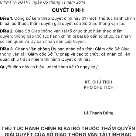
649/TTr-SGTVT ngày 05 tháng 11 năm 2014,
QUYẾT ĐỊNH:
Điều 1
.
Công bố kèm theo Quyết định này 01 (một) thủ tục hành chính
bị bãi bỏ thuộc thẩm quyền giải quyết của Sở
Giao thông vận tải
.
Điều 2
.
Giao Sở
Giao thông vận tải tổ chức thực hiện theo thẩm
quyền; thông báo thủ tục hành chính bị bãi bỏ đến tổ chức, cá nhân
có liên quan và Ủy ban nhân dân cấp huyện.
Điều 3.
Chánh Văn phòng Ủy ban nhân dân tỉnh; Giám đốc Sở
Giao
thông vận tải
; Giám đốc Sở Tư pháp và các tổ chức, cá nhân có liên
quan chịu trách nhiệm thi hành Quyết định này.
Quyết định này có hiệu lực thi hành kể từ ngày ký./.
KT. CHỦ TỊCH
PHÓ CHỦ TỊCH
Lê Thanh Dũng
THỦ TỤC HÀNH CHÍNH BỊ BÃI BỎ THUỘC THẨM QUYỀN
GIẢI QUYẾT CỦA SỞ GIAO THÔNG VẬN TẢI TỈNH BẠC