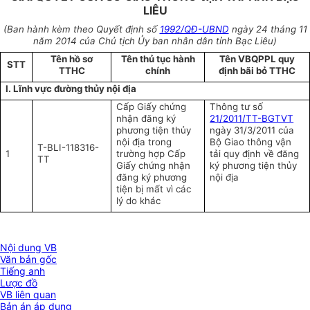
LIÊU
(Ban hành kèm theo Quyết định số
1992/QĐ-UBND
ngày 24 tháng 11
năm 2014 của Chủ tịch Ủy ban nhân dân tỉnh Bạc Liêu)
Tên hồ sơ
Tên thủ tục hành
Tên VBQPPL quy
STT
TTHC
chính
định bãi bỏ TTHC
I. Lĩnh vực đường thủy nội địa
Cấp Giấy chứng
Thông tư số
nhận đăng ký
21/2011/TT-BGTVT
phương tiện thủy
ngày 31/3/2011 của
nội địa trong
Bộ Giao thông vận
T-BLI-118316-
1
trường hợp Cấp
tải quy định về đăng
TT
Giấy chứng nhận
ký phương tiện thủy
đăng ký phương
nội địa
tiện bị mất vì các
lý do khác
Nội dung VB
Văn bản gốc
Tiếng anh
Lược đồ
VB liên quan
Bản án áp dụng