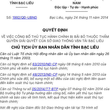
TỈNH BẠC LIÊU
NAM
--------
Độc lập - Tự do - Hạnh phúc
---------------
Số:
1992/QĐ-UBND
Bạc Liêu, ngày 24 tháng 11 năm 2014
QUYẾT ĐỊNH
VỀ VIỆC CÔNG BỐ THỦ TỤC HÀNH CHÍNH BỊ BÃI BỎ THUỘC THẨM
QUYỀN GIẢI QUYẾT CỦA SỞ GIAO THÔNG VẬN TẢI BẠC LIÊU
CHỦ TỊCH ỦY BAN NHÂN DÂN TỈNH BẠC LIÊU
Căn cứ Luật Tổ chức Hội đồng nhân dân và Ủy ban nhân dân ngày 26
tháng 11 năm 2003;
Căn cứ Nghị định số
63/2010/NĐ-CP
ngày 08 tháng 6 năm 2010 của
Chính phủ về kiểm soát thủ tục hành chính;
Căn cứ Nghị định số
48/2013/NĐ-CP
ngày 14 tháng 5 năm 2013 của
Chính phủ sửa đổi, bổ sung một số điều của các nghị định liên quan
đến kiểm soát thủ tục hành chính;
Căn cứ Thông tư số
05/2014/TT-BTP
ngày 07 tháng 02 năm 2014 của
Bộ trưởng Bộ Tư pháp hướng dẫn công bố, niêm yết thủ tục hành
chính và báo cáo về tình hình, kết quả thực hiện kiểm soát thủ tục
hành chính;
Xét đề nghị của Giám đốc Sở Giao thông vận tải tại Tờ trình số