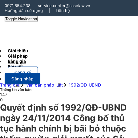
0971.654.238
service.center@caselaw.vn
Hướng dẫn sử dụng
|
Liên hệ
Toggle Navigation
Giới thiệu
Giải pháp
Bảng giá
Bài viết
Đăng ký
Đăng nhập
Trang chủ
Văn bản pháp luật
1992/QĐ-UBND
Thông tin văn bản
147
0
Quyết định số 1992/QĐ-UBND
ngày 24/11/2014 Công bố thủ
tục hành chính bị bãi bỏ thuộc