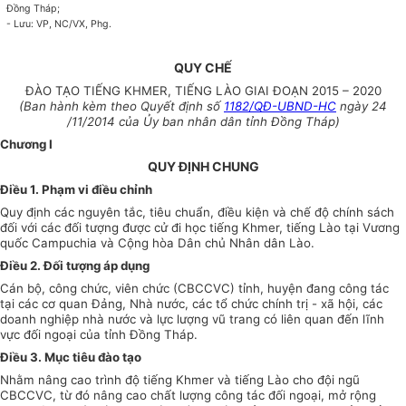
Đồng Tháp;
- Lưu: VP, NC/VX, Phg.
QUY CHẾ
ĐÀO TẠO TIẾNG KHMER, TIẾNG LÀO GIAI ĐOẠN 2015 – 2020
(Ban hành kèm theo Quyết định số
1182/QĐ-UBND-HC
ngày 24
/11/2014 của Ủy ban nhân dân tỉnh Đồng Tháp)
Chương I
QUY ĐỊNH CHUNG
Điều 1. Phạm vi điều chỉnh
Quy định các nguyên tắc, tiêu chuẩn, điều kiện và chế độ chính sách
đối với các đối tượng được cử đi học tiếng Khmer, tiếng Lào tại Vương
quốc Campuchia và Cộng hòa Dân chủ Nhân dân Lào.
Điều 2. Đối tượng áp dụng
Cán bộ, công chức, viên chức (CBCCVC) tỉnh, huyện đang công tác
tại các cơ quan Đảng, Nhà nước, các tổ chức chính trị - xã hội, các
doanh nghiệp nhà nước và lực lượng vũ trang có liên quan đến lĩnh
vực đối ngoại của tỉnh Đồng Tháp.
Điều 3. Mục tiêu đào tạo
Nhằm nâng cao trình độ tiếng Khmer và tiếng Lào cho đội ngũ
CBCCVC, từ đó nâng cao chất lượng công tác đối ngoại, mở rộng