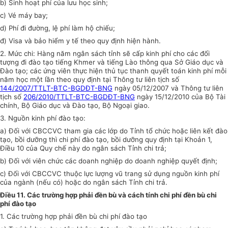
b) Sinh hoạt phí của lưu học sinh;
c) Vé máy bay;
d) Phí đi đường, lệ phí làm hộ chiếu;
đ) Visa và bảo hiểm y tế theo quy định hiện hành.
2. Mức chi: Hàng năm ngân sách tỉnh sẽ cấp kinh phí cho các đối
tượng đi đào tạo tiếng Khmer và tiếng Lào thông qua Sở Giáo dục và
Đào tạo; các ứng viên thực hiện thủ tục thanh quyết toán kinh phí mỗi
năm học một lần theo quy định tại Thông tư liên tịch số
144/2007/TTLT-BTC-BGDĐT-BNG
ngày 05/12/2007 và Thông tư liên
tịch số
206/2010/TTLT-BTC-BGDĐT-BNG
ngày 15/12/2010 của Bộ Tài
chính, Bộ Giáo dục và Đào tạo, Bộ Ngoại giao.
3. Nguồn kinh phí đào tạo:
a) Đối với CBCCVC tham gia các lớp do Tỉnh tổ chức hoặc liên kết đào
tạo, bồi dưỡng thì chi phí đào tạo, bồi dưỡng quy định tại Khoản 1,
Điều 10 của Quy chế này do ngân sách Tỉnh chi trả;
b) Đối với viên chức các doanh nghiệp do doanh nghiệp quyết định;
c) Đối với CBCCVC thuộc lực lượng vũ trang sử dụng nguồn kinh phí
của ngành (nếu có) hoặc do ngân sách Tỉnh chi trả.
Điều 11. Các trường hợp phải đền bù và cách tính chi phí đền bù chi
phí đào tạo
1. Các trường hợp phải đền bù chi phí đào tạo