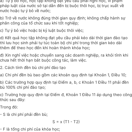
a) Tự ý bỏ học, học tập không đạt yêu cầu phải nghỉ học, vi phạm
pháp luật của nước sở tại dẫn đến bị buộc thôi học, bị trục xuất về
nước hoặc tự ý bỏ về nước;
b) Trở về nước không đúng thời gian quy định; không chấp hành sự
phân công của tổ chức sau khi tốt nghiệp;
c) Tự ý bỏ việc hoặc bị kỷ luật buộc thôi việc;
d) Kết quả học tập không đạt yêu cầu phải kéo dài thời gian đào tạo
thì lưu học sinh phải tự túc toàn bộ chi phí trong thời gian kéo dài
thêm để theo học đến khi hoàn thành khóa học;
đ) Xin nghỉ việc hoặc chuyển sang các doanh nghiệp, ra khỏi tỉnh khi
chưa hết thời hạn bắt buộc công tác, làm việc.
2. Cách tính đền bù chi phí đào tạo
a) Chi phí đền bù bao gồm các khoản quy định tại Khoản 1, Điều 10;
b) Các trường hợp quy định tại Điểm a, b, c Khoản 1 Điều 11 phải đền
bù 100% chi phí đào tạo;
c) Trường hợp quy định tại Điểm đ, Khoản 1 Điều 11 áp dụng theo công
thức sau đây:
Trong đó:
- S là chi phí phải đền bù;
S =
x (T1 - T2)
- F là tổng chi phí của khóa học;