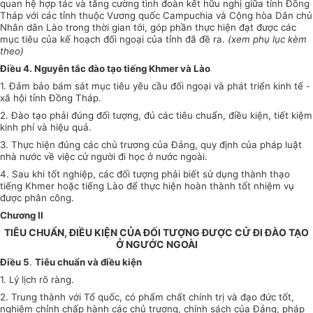
quan hệ hợp tác và tăng cường tình đoàn kết hữu nghị giữa tỉnh Đồng
Tháp với các tỉnh thuộc Vương quốc Campuchia và Cộng hòa Dân chủ
Nhân dân Lào trong thời gian tới, góp phần thực hiện đạt được các
mục tiêu của kế hoạch đối ngoại của tỉnh đã đề ra.
(xem phụ lục kèm
theo)
Điều 4. Nguyên tắc đào tạo tiếng Khmer và Lào
1. Đảm bảo bám sát mục tiêu yêu cầu đối ngoại và phát triển kinh tế -
xã hội tỉnh Đồng Tháp.
2. Đào tạo phải đúng đối tượng, đủ các tiêu chuẩn, điều kiện, tiết kiệm
kinh phí và hiệu quả.
3. Thực hiện đúng các chủ trương của Đảng, quy định của pháp luật
nhà nước về việc cử người đi học ở nước ngoài.
4. Sau khi tốt nghiệp, các đối tượng phải biết sử dụng thành thạo
tiếng Khmer hoặc tiếng Lào để thực hiện hoàn thành tốt nhiệm vụ
được phân công.
Chương II
TIÊU CHUẨN, ĐIỀU KIỆN CỦA ĐỐI TƯỢNG ĐƯỢC CỬ ĐI ĐÀO TẠO
Ở NGƯỚC NGOÀI
Điều 5
.
Tiêu chuẩn và điều kiện
1. Lý lịch rõ ràng.
2. Trung thành với Tổ quốc, có phẩm chất chính trị và đạo đức tốt,
nghiêm chỉnh chấp hành các chủ trương, chính sách của Đảng, pháp