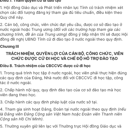
Điều 7. Thẩm quyền cử đi đào tạo
1. Hội đồng Giáo dục và Phát triển nhân lực Tỉnh có trách nhiệm xét
chọn các đối tượng đăng ký tham gia đủ tiêu chuẩn, điều kiện theo
Quy chế này.
2. Cán bộ, công chức, viên chức đạt yêu cầu, được cơ sở đào tạo ở
nước ngoài hoặc Trung ương
(đối với các trường hợp tham gia các
chương trình, đề án của Trung ương)
đồng ý tiếp nhận thì sẽ được Hội
đồng đề nghị UBND Tỉnh cử đi đào tạo ở nước ngoài theo quy định.
Chương III
TRÁCH NHIỆM, QUYỀN LỢI CỦA CÁN BỘ, CÔNG CHỨC, VIÊN
CHỨC ĐƯỢC CỬ ĐI HỌC VÀ CHẾ ĐỘ HỖ TRỢ ĐÀO TẠO
Điều 8. Trách nhiệm của CBCCVC được cử đi học
1. Trong quá trình học tập ở nước ngoài, học viên phải thực hiện đúng
các quy định của Đảng, Nhà nước đối với CBCCVC đi học tập, công
tác ở nước ngoài.
2. Chấp hành nội quy, quy định đào tạo của cơ sở đào tạo mà học
viên đang theo học.
3. Chấp hành các quy định pháp luật của nước sở tại.
4. Tham gia sinh hoạt Đảng, Đoàn tại nước ngoài theo quy định
(nếu
là Đảng viên Đảng Cộng sản Việt Nam hoặc Đoàn viên Thanh niên
Cộng sản Hồ Chí Minh).
5. Thường xuyên giữ liên lạc với Thường trực Hội đồng Giáo dục và