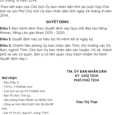
20 tháng 10 năm 2014;
Theo kết luận của Chủ tịch Ủy ban nhân dân tỉnh tại cuộc họp Chủ
tịch và các Phó Chủ tịch Ủy ban nhân dân tỉnh ngày 24 tháng 9 năm
2014,
QUYẾT ĐỊNH:
Điều 1.
Ban hành kèm theo Quyết định này Quy chế đào tạo tiếng
Khmer, tiếng Lào giai đoạn 2015 - 2020.
Điều 2.
Quyết định này có hiệu lực thi hành kể từ ngày ký.
Điều 3.
Chánh Văn phòng Ủy ban nhân dân Tỉnh; thủ trưởng các Sở,
Ban, ngành Tỉnh; Chủ tịch Ủy ban nhân dân các huyện, thị xã, thành
phố và các cơ quan, đơn vị có liên quan chịu trách nhiệm thi hành
Quyết định này./.
TM. ỦY BAN NHÂN DÂN
KT. CHỦ TỊCH
Nơi nhận:
PHÓ CHỦ TỊCH
- Như Điều 3;
- TT/TU, TT/HĐND tỉnh;
- Chủ tịch và các PCT/UBND tỉnh;
- Ban Tổ chức Tỉnh ủy;
- Văn phòng Đoàn ĐBQH và HĐND tỉnh;
Trần Thị Thái
- Công an tỉnh; Bộ CHQS tỉnh; Bộ đội BP
tỉnh;
- Đài PTTH ĐT, Báo ĐT, Cổng TTĐT