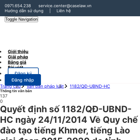
0971.654.238
service.center@caselaw.vn
Hướng dẫn sử dụng
|
Liên hệ
Toggle Navigation
Giới thiệu
Giải pháp
Bảng giá
Bài viết
Đăng ký
Đăng nhập
Trang chủ
Văn bản pháp luật
1182/QĐ-UBND-HC
Thông tin văn bản
137
0
Quyết định số 1182/QĐ-UBND-
HC ngày 24/11/2014 Về Quy chế
đào tạo tiếng Khmer, tiếng Lào