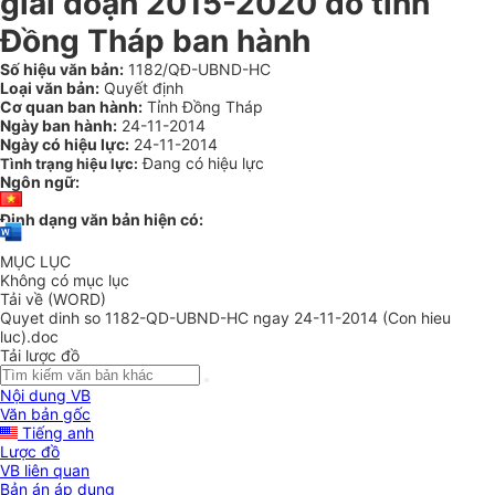
giai đoạn 2015-2020 do tỉnh
Đồng Tháp ban hành
Số hiệu văn bản:
1182/QĐ-UBND-HC
Loại văn bản:
Quyết định
Cơ quan ban hành:
Tỉnh Đồng Tháp
Ngày ban hành:
24-11-2014
Ngày có hiệu lực:
24-11-2014
Đang có hiệu lực
Tình trạng hiệu lực:
Ngôn ngữ:
Định dạng văn bản hiện có:
MỤC LỤC
Không có mục lục
Tải về (WORD)
Quyet dinh so 1182-QD-UBND-HC ngay 24-11-2014 (Con hieu
luc).doc
Tải lược đồ
Nội dung VB
Văn bản gốc
Tiếng anh
Lược đồ
VB liên quan
Bản án áp dụng