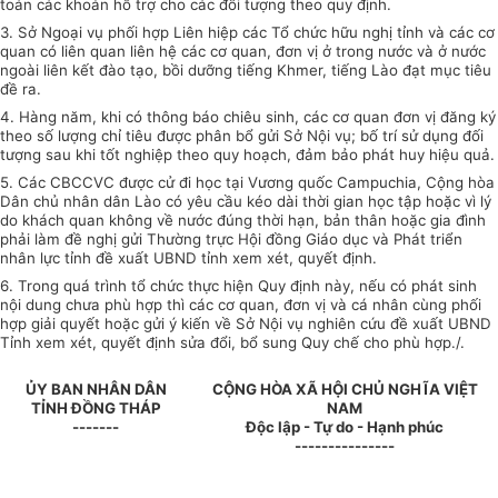
toán các khoản hỗ trợ cho các đối tượng theo quy định.
3. Sở Ngoại vụ phối hợp Liên hiệp các Tổ chức hữu nghị tỉnh và các cơ
quan có liên quan liên hệ các cơ quan, đơn vị ở trong nước và ở nước
ngoài liên kết đào tạo, bồi dưỡng tiếng Khmer, tiếng Lào đạt mục tiêu
đề ra.
4. Hàng năm, khi có thông báo chiêu sinh, các cơ quan đơn vị đăng ký
theo số lượng chỉ tiêu được phân bổ gửi Sở Nội vụ; bố trí sử dụng đối
tượng sau khi tốt nghiệp theo quy hoạch, đảm bảo phát huy hiệu quả.
5. Các CBCCVC được cử đi học tại Vương quốc Campuchia, Cộng hòa
Dân chủ nhân dân Lào có yêu cầu kéo dài thời gian học tập hoặc vì lý
do khách quan không về nước đúng thời hạn, bản thân hoặc gia đình
phải làm đề nghị gửi Thường trực Hội đồng Giáo dục và Phát triển
nhân lực tỉnh đề xuất UBND tỉnh xem xét, quyết định.
6. Trong quá trình tổ chức thực hiện Quy định này, nếu có phát sinh
nội dung chưa phù hợp thì các cơ quan, đơn vị và cá nhân cùng phối
hợp giải quyết hoặc gửi ý kiến về Sở Nội vụ nghiên cứu đề xuất UBND
Tỉnh xem xét, quyết định sửa đổi, bổ sung Quy chế cho phù hợp./.
ỦY BAN NHÂN DÂN
CỘNG HÒA XÃ HỘI CHỦ NGHĨA VIỆT
TỈNH ĐỒNG THÁP
NAM
-------
Độc lập - Tự do - Hạnh phúc
---------------