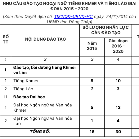
NHU CẦU ĐÀO TẠO NGOẠI NGỮ TIẾNG KHMER VÀ TIẾNG LÀO GIAI
ĐOẠN 2015 – 2020
(Kèm theo Quyết định số
1182/QĐ-UBND-HC
ngày 24/11/2014 của
UBND tỉnh Đồng Tháp)
SỐ LƯỢNG NHÂN LỰC
CẦN ĐÀO TẠO
SỐ
NỘI DUNG ĐÀO TẠO
Giai đoạn
TT
Năm
2016 -
2015
2020
1
2
3
4
Đào tạo, bồi dưỡng tiếng Khmer
I
và Lào
1
Tiếng Khmer
8
10
2
Tiếng Lào
2
3
II
Đào tạo Đại học
Đại học Ngôn ngữ và Văn hóa
1
5
13
Khmer
Đại học Ngôn ngữ và Văn hóa
2
1
4
Lào
TỔNG SỐ:
16
30