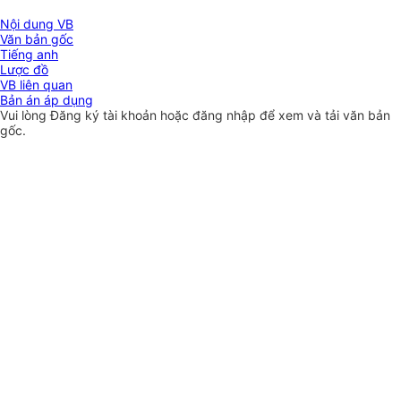
Nội dung VB
Văn bản gốc
Tiếng anh
Lược đồ
VB liên quan
Bản án áp dụng
Vui lòng
Đăng ký
tài khoản hoặc
đăng nhập
để xem và tải văn bản
gốc.