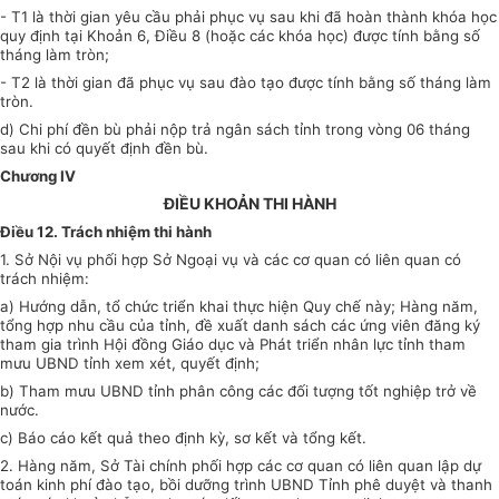
- T1 là thời gian yêu cầu phải phục vụ sau khi đã hoàn thành khóa học
quy định tại Khoản 6, Điều 8 (hoặc các khóa học) được tính bằng số
tháng làm tròn;
- T2 là thời gian đã phục vụ sau đào tạo được tính bằng số tháng làm
tròn.
d) Chi phí đền bù phải nộp trả ngân sách tỉnh trong vòng 06 tháng
sau khi có quyết định đền bù.
Chương IV
ĐIỀU KHOẢN THI HÀNH
Điều 12. Trách nhiệm thi hành
1. Sở Nội vụ phối hợp Sở Ngoại vụ và các cơ quan có liên quan có
trách nhiệm:
a) Hướng dẫn, tổ chức triển khai thực hiện Quy chế này; Hàng năm,
tổng hợp nhu cầu của tỉnh, đề xuất danh sách các ứng viên đăng ký
tham gia trình Hội đồng Giáo dục và Phát triển nhân lực tỉnh tham
mưu UBND tỉnh xem xét, quyết định;
b) Tham mưu UBND tỉnh phân công các đối tượng tốt nghiệp trở về
nước.
c) Báo cáo kết quả theo định kỳ, sơ kết và tổng kết.
2. Hàng năm, Sở Tài chính phối hợp các cơ quan có liên quan lập dự
toán kinh phí đào tạo, bồi dưỡng trình UBND Tỉnh phê duyệt và thanh