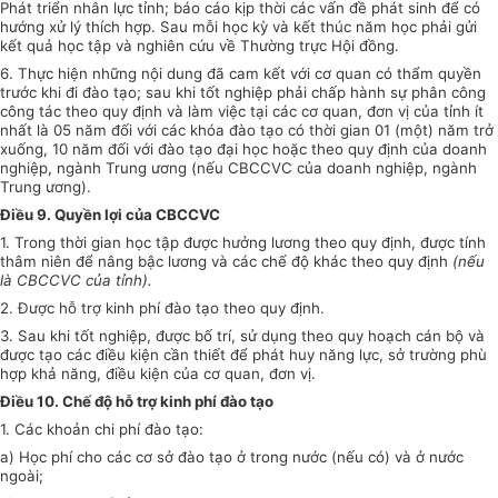
Phát triển nhân lực tỉnh; báo cáo kịp thời các vấn đề phát sinh để có
hướng xử lý thích hợp. Sau mỗi học kỳ và kết thúc năm học phải gửi
kết quả học tập và nghiên cứu về Thường trực Hội đồng.
6. Thực hiện những nội dung đã cam kết với cơ quan có thẩm quyền
trước khi đi đào tạo; sau khi tốt nghiệp phải chấp hành sự phân công
công tác theo quy định và làm việc tại các cơ quan, đơn vị của tỉnh ít
nhất là 05 năm đối với các khóa đào tạo có thời gian 01 (một) năm trở
xuống, 10 năm đối với đào tạo đại học hoặc theo quy định của doanh
nghiệp, ngành Trung ương (nếu CBCCVC của doanh nghiệp, ngành
Trung ương).
Điều 9. Quyền lợi của CBCCVC
1. Trong thời gian học tập được hưởng lương theo quy định, được tính
thâm niên để nâng bậc lương và các chế độ khác theo quy định
(nếu
là CBCCVC của tỉnh)
.
2. Được hỗ trợ kinh phí đào tạo theo quy định.
3. Sau khi tốt nghiệp, được bố trí, sử dụng theo quy hoạch cán bộ và
được tạo các điều kiện cần thiết để phát huy năng lực, sở trường phù
hợp khả năng, điều kiện của cơ quan, đơn vị.
Điều 10. Chế độ hỗ trợ kinh phí đào tạo
1. Các khoản chi phí đào tạo:
a) Học phí cho các cơ sở đào tạo ở trong nước (nếu có) và ở nước
ngoài;