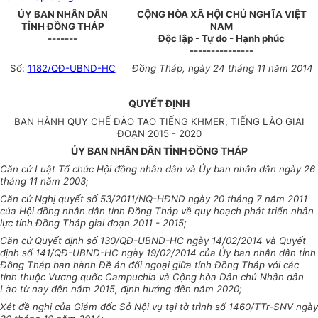
ỦY BAN NHÂN DÂN
CỘNG HÒA XÃ HỘI CHỦ NGHĨA VIỆT
TỈNH ĐỒNG THÁP
NAM
-------
Độc lập - Tự do - Hạnh phúc
---------------
Số:
1182/QĐ-UBND-HC
Đồng Tháp, ngày 24 tháng 11 năm 2014
QUYẾT ĐỊNH
BAN HÀNH QUY CHẾ ĐÀO TẠO TIẾNG KHMER, TIẾNG LÀO GIAI
ĐOẠN 2015 - 2020
ỦY BAN NHÂN DÂN TỈNH ĐỒNG THÁP
Căn cứ Luật Tổ chức Hội đồng nhân dân và Ủy ban nhân dân ngày 26
tháng 11 năm 2003;
Căn cứ Nghị quyết số 53/2011/NQ-HĐND ngày 20 tháng 7 năm 2011
của Hội đồng nhân dân tỉnh Đồng Tháp về quy hoạch phát triển nhân
lực tỉnh Đồng Tháp giai đoạn 2011 - 2015;
Căn cứ Quyết định số 130/QĐ-UBND-HC ngày 14/02/2014 và Quyết
định số 141/QĐ-UBND-HC ngày 19/02/2014 của Ủy ban nhân dân tỉnh
Đồng Tháp ban hành Đề án đối ngoại giữa tỉnh Đồng Tháp với các
tỉnh thuộc Vương quốc Campuchia và Cộng hòa Dân chủ Nhân dân
Lào từ nay đến năm 2015, định hướng đến năm 2020;
Xét đề nghị của Giám đốc Sở Nội vụ tại tờ trình số 1460/TTr-SNV ngày