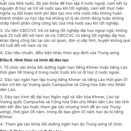
luật của Nhà nước, đủ sức khỏe để học tập ở nước ngoài, cam kết tự
nguyện đi học và trở về nước sau khi tốt nghiệp, cam kết thực hiện
nghĩa vụ bồi hoàn kinh phí đào tạo cho nhà nước nếu không hoàn
thành nhiệm vụ học tập mà không có lý do chính đáng hoặc không
chấp hành phân công công tác của nhà nước sau khi tốt nghiệp.
3. Ưu tiên CBCCVC trẻ có bằng tốt nghiệp đại học ngoại ngữ, không
quá 25 tuổi đối với nam và nữ; CBCCVC có bằng tốt nghiệp đại học
khác đang công tác tại các cơ quan, đơn vị cấp tỉnh, huyện không quá
40 tuổi đối với nam và nữ.
4. Các tiêu chuẩn, điều kiện khác theo quy định của Trung ương.
Điều 6. Hình thức và trình độ đào tạo
1. Tổ chức các khóa bồi dưỡng ngắn hạn tiếng Khmer hoặc tiếng Lào
thời gian 06 tháng ở trong nước trước khi cử đi học ở nước ngoài.
2. Đào tạo ngắn hạn tập trung tiếng Khmer và tiếng Lào thời gian 01
năm trở lên tại Vương quốc Campuchia và Cộng hòa Dân chủ Nhân
dân Lào.
3. Đào tạo trình độ đại học Ngôn ngữ và Văn hóa Khmer, Lào tại
Vương quốc Campuchia và Cộng hòa Dân chủ Nhân dân Lào
(do tỉnh
liên kết đào tạo hoặc tham gia các chương trình đề án của Trung
ương)
, thời gian 05 năm, trong đó bao gồm 01 năm học dự bị tiếng
Khmer.
4. Tham gia các khóa bồi dưỡng ngắn hạn do Trung ương tổ chức.