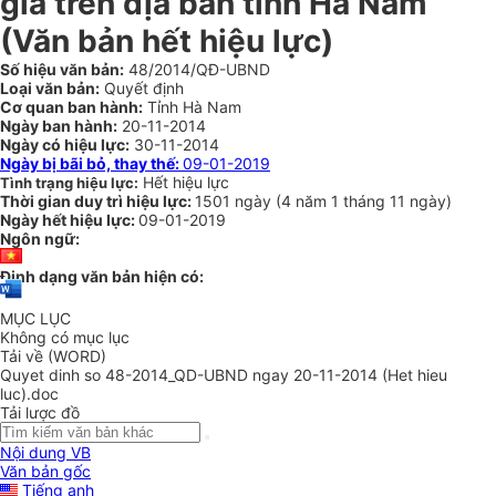
giá trên địa bàn tỉnh Hà Nam
(Văn bản hết hiệu lực)
Số hiệu văn bản:
48/2014/QĐ-UBND
Loại văn bản:
Quyết định
Cơ quan ban hành:
Tỉnh Hà Nam
Ngày ban hành:
20-11-2014
Ngày có hiệu lực:
30-11-2014
Ngày bị bãi bỏ, thay thế:
09-01-2019
Hết hiệu lực
Tình trạng hiệu lực:
Thời gian duy trì hiệu lực:
1501 ngày
(
4 năm
1 tháng
11 ngày
)
Ngày hết hiệu lực:
09-01-2019
Ngôn ngữ:
Định dạng văn bản hiện có:
MỤC LỤC
Không có mục lục
Tải về (WORD)
Quyet dinh so 48-2014_QD-UBND ngay 20-11-2014 (Het hieu
luc).doc
Tải lược đồ
Nội dung VB
Văn bản gốc
Tiếng anh