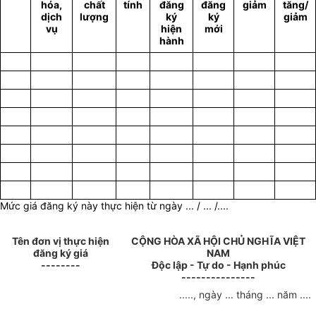
hóa,
chất
tính
đăng
đăng
giảm
tăng/
dịch
lượng
ký
ký
giảm
vụ
hiện
mới
hành
Mức giá đăng ký này thực hiện từ ngày ... / ... /....
Tên đơn vị thực hiện
CỘNG HÒA XÃ HỘI CHỦ NGHĨA VIỆT
đăng ký giá
NAM
--------
Độc lập - Tự do - Hạnh phúc
---------------
....., ngày ... tháng ... năm ....