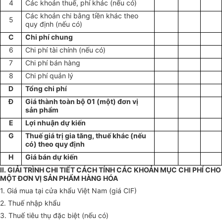
4
Các khoản thuế, phí khác (nếu có)
Các khoản chi bằng tiền khác theo
5
quy định (nếu có)
C
Chi phí chung
6
Chi phí tài chính (nếu có)
7
Chi phí bán hàng
8
Chi phí quản lý
D
Tổng chi phí
Đ
Giá thành toàn bộ 01 (một) đơn vị
sản phẩm
E
Lợi nhuận dự kiến
G
Thuế giá trị gia tăng, thuế khác (nếu
có) theo quy định
H
Giá bán dự kiến
II. GIẢI TRÌNH CHI TIẾT CÁCH TÍNH CÁC KHOẢN MỤC CHI PHÍ CHO
MỘT ĐƠN VỊ SẢN PHẨM HÀNG HÓA
1. Giá mua tại cửa khẩu Việt Nam (giá CIF)
2. Thuế nhập khẩu
3. Thuế tiêu thụ đặc biệt (nếu có)