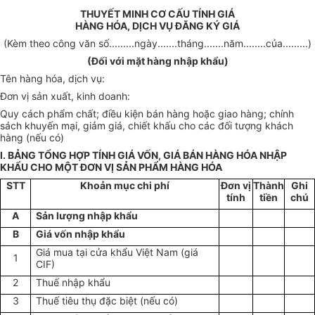
THUYẾT MINH CƠ CẤU TÍNH GIÁ
HÀNG HÓA, DỊCH VỤ ĐĂNG KÝ GIÁ
(Kèm theo công văn số.........ngày.......tháng.......năm........của.........)
(Đối với mặt hàng nhập khẩu)
Tên hàng hóa, dịch vụ:
Đơn vị sản xuất, kinh doanh:
Quy cách phẩm chất; điều kiện bán hàng hoặc giao hàng; chính
sách khuyến mại, giảm giá, chiết khấu cho các đối tượng khách
hàng (nếu có)
I. BẢNG TỔNG HỢP TÍNH GIÁ VỐN, GIÁ BÁN HÀNG HÓA NHẬP
KHẨU CHO MỘT ĐƠN VỊ SẢN PHẨM HÀNG HÓA
STT
Khoản mục chi phí
Đơn vị
Thành
Ghi
tính
tiền
chú
A
Sản lượng nhập khẩu
B
Giá vốn nhập khẩu
Giá mua tại cửa khẩu Việt Nam (giá
1
CIF)
2
Thuế nhập khẩu
3
Thuế tiêu thụ đặc biệt (nếu có)