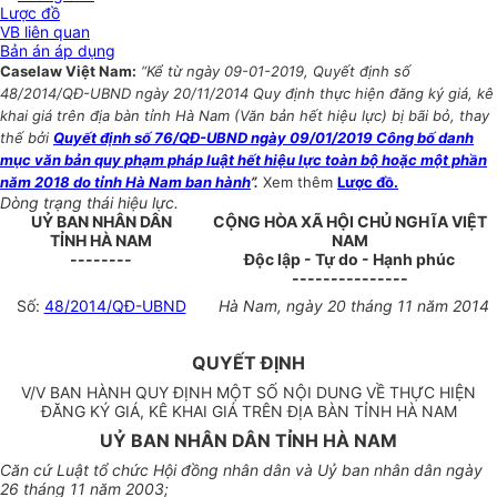
Lược đồ
VB liên quan
Bản án áp dụng
Caselaw Việt Nam:
“Kể từ ngày 09-01-2019, Quyết định số
48/2014/QĐ-UBND ngày 20/11/2014 Quy định thực hiện đăng ký giá, kê
khai giá trên địa bàn tỉnh Hà Nam (Văn bản hết hiệu lực) bị bãi bỏ, thay
thế bởi
Quyết định số 76/QĐ-UBND ngày 09/01/2019 Công bố danh
mục văn bản quy phạm pháp luật hết hiệu lực toàn bộ hoặc một phần
năm 2018 do tỉnh Hà Nam ban hành
”.
Xem thêm
Lược đồ.
Dòng trạng thái hiệu lực.
UỶ BAN NHÂN DÂN
CỘNG HÒA XÃ HỘI CHỦ NGHĨA VIỆT
TỈNH HÀ NAM
NAM
--------
Độc lập - Tự do - Hạnh phúc
---------------
Số:
48/2014/QĐ-UBND
Hà Nam, ngày 20 tháng 11 năm 2014
QUYẾT ĐỊNH
V/V BAN HÀNH QUY ĐỊNH MỘT SỐ NỘI DUNG VỀ THỰC HIỆN
ĐĂNG KÝ GIÁ, KÊ KHAI GIÁ TRÊN ĐỊA BÀN TỈNH HÀ NAM
UỶ BAN NHÂN DÂN TỈNH HÀ NAM
Căn cứ Luật tổ chức Hội đồng nhân dân và Uỷ ban nhân dân ngày
26 tháng 11 năm 2003;