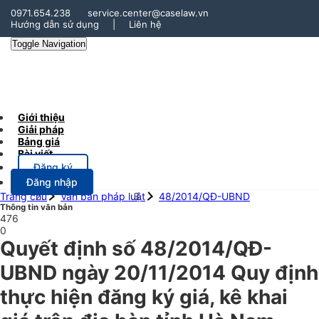
0971.654.238
service.center@caselaw.vn
Hướng dẫn sử dụng
|
Liên hệ
Toggle Navigation
Giới thiệu
Giải pháp
Bảng giá
Bài viết
Đăng ký
Đăng nhập
Trang chủ
Văn bản pháp luật
48/2014/QĐ-UBND
Thông tin văn bản
476
0
Quyết định số 48/2014/QĐ-
UBND ngày 20/11/2014 Quy định
thực hiện đăng ký giá, kê khai