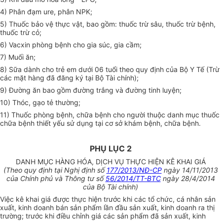
4) Phân đạm ure, phân NPK;
5) Thuốc bảo vệ thực vật, bao gồm: thuốc trừ sâu, thuốc trừ bệnh,
thuốc trừ cỏ;
6) Vacxin phòng bệnh cho gia súc, gia cầm;
7) Muối ăn;
8) Sữa dành cho trẻ em dưới 06 tuổi theo quy định của Bộ Y Tế (Trừ
các mặt hàng đã đăng ký tại Bộ Tài chính);
9) Đường ăn bao gồm đường trắng và đường tinh luyện;
10) Thóc, gạo tẻ thường;
11) Thuốc phòng bệnh, chữa bệnh cho người thuộc danh mục thuốc
chữa bệnh thiết yếu sử dụng tại cơ sở khám bệnh, chữa bệnh.
PHỤ LỤC 2
DANH MỤC HÀNG HÓA, DỊCH VỤ THỰC HIỆN KÊ KHAI GIÁ
(Theo quy định tại
Nghị định số
177/2013/NĐ-CP
ngày 14/11/2013
của Chính phủ
và
Thông tư số
56/2014/TT-BTC
ngày 28/4/2014
của Bộ Tài chính)
Việc kê khai giá được thực hiện trước khi các tổ chức, cá nhân sản
xuất, kinh doanh bán sản phẩm lần đầu sản xuất, kinh doanh ra thị
trường; trước khi điều chỉnh giá các sản phẩm đ
ã
sản xuất, kinh