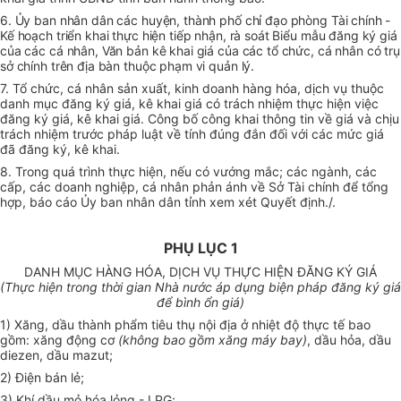
6. Ủy ban nhân dân các huyện, thành phố chỉ đạo phòng Tài chính -
Kế hoạch triển khai thực hiện tiếp nhận, rà soát Biểu mẫu đăng ký giá
của các cá nhân, Văn bản kê khai giá của các tổ chức, cá nhân có trụ
sở chính trên địa bàn thuộc phạm vi quản lý.
7. Tổ chức, cá nhân sản xuất, kinh doanh hàng hóa, dịch vụ thuộc
danh mục đăng ký giá, kê khai giá có trách nhiệm thực hiện việc
đăng ký giá, kê khai giá. Công bố công khai thông tin về giá và chịu
trách nhiệm trước pháp luật về tính đúng đắn đối với các mức giá
đã đăng ký, kê khai.
8. Trong quá trình thực hiện, nếu có vướng mắc; các ngành, các
cấp, các doanh nghiệp, cá nhân phản ánh về Sở Tài chính để tổng
hợp, báo cáo Ủy ban nhân dân tỉnh xem xét Quyết định./.
PHỤ LỤC 1
DANH MỤC HÀNG HÓA, DỊCH VỤ THỰC HIỆN ĐĂNG KÝ GIÁ
(
Thực hiện trong thời gian Nhà nước áp dụng biện pháp đăng ký giá
để bình ổn giá)
1) Xăng, dầu thành phẩm tiêu thụ nội địa ở nhiệt độ thực tế bao
gồm: xăng động cơ
(không bao gồm xăng máy bay)
, dầu hỏa, dầu
diezen, dầu mazut;
2) Điện bán lẻ;
3) Khí dầu mỏ hóa lỏng - LPG;