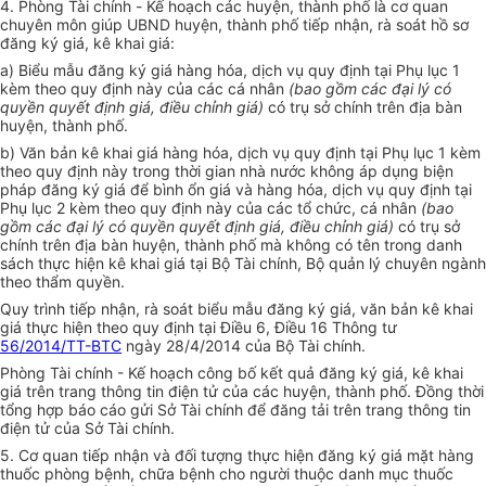
4
. Phòng Tài chính
-
Kế hoạch các huyện, thành phố
là cơ quan
chuyên môn giúp UBND huyện, thành phố
tiếp nhận
, rà soát hồ sơ
đăng ký giá, kê khai giá:
a) Biểu mẫu đăng ký giá hàng hóa, dịch vụ quy định tại Phụ lục 1
kèm theo quy định này của các cá nhân
(bao gồm các đại lý có
quyền quyết định giá, điều chỉnh giá)
có trụ sở chính trên địa bàn
huyện, thành phố.
b) Văn bản
kê khai giá
hàng hóa, dịch vụ quy định tại Phụ lục 1 kèm
theo quy định này trong thời gian nhà nước không áp dụng biện
pháp đăng ký giá để bình ổn giá và hàng hóa
,
dịch vụ quy định tại
Phụ lục 2 kèm theo quy định này của các tổ chức, cá nhân
(bao
gồm các đại lý có quyền quyết định giá, điều chỉnh giá)
có trụ sở
chính trên địa bàn huyện, thành phố mà không có tên trong danh
sách thực hiện kê khai giá tại Bộ Tài chính, Bộ quản lý chuyên ngành
theo thẩm quyền.
Quy trình tiếp nhận, rà soát biểu mẫu đăng ký giá, văn bản kê khai
giá thực hiện theo quy định tại Điều 6, Điều 16 Thông tư
56/2014/TT-BTC
ngày 28/4/2014 của Bộ Tài chính
.
Phòng Tài chính - Kế hoạch công bố kết quả đăng ký giá, kê khai
giá trên trang thông tin điện tử của các huyện, thành phố. Đồng thời
tổng hợp báo cáo gửi Sở Tài chính để đăng tải trên trang thông tin
điện tử của Sở Tài chính.
5. Cơ quan tiếp nhận và đối tượng thực hiện đăng ký giá mặt hàng
thuốc phòng bệnh, chữa bệnh cho người thuộc danh mục thuốc