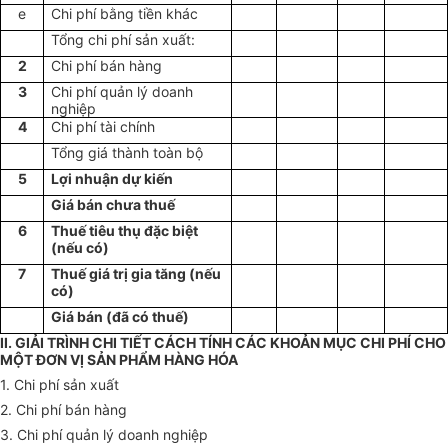
e
Chi phí bằng tiền khác
Tổng chi phí sản xuất:
2
Chi phí bán hàng
3
Chi phí quản lý doanh
nghiệp
4
Chi phí tài chính
Tổng giá thành toàn bộ
5
Lợi nhuận dự kiến
Giá bán chưa thuế
6
Thuế tiêu thụ đặc biệt
(nếu có)
7
Thuế giá trị gia tăng (nếu
có)
Giá bán (đã có thuế)
II. GIẢI TRÌNH CHI TIẾT CÁCH TÍNH CÁC KHOẢN MỤC CHI PHÍ CHO
MỘT ĐƠN VỊ SẢN PHẨM HÀNG HÓA
1. Chi phí sản xuất
2. Chi phí bán hàng
3. Chi phí quản lý doanh nghiệp