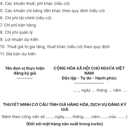
4. Các khoản thuế, phí khác (nếu có)
5. Các khoản chi bằng tiền khác theo quy định (nếu có)
6. Chi phí tài chính (nếu có)
7. Chi phí bán hàng
8. Chi phí quản lý
9. Lợi nhuận dự kiến
10. Thuế giá trị gia tăng, thuế khác (nếu có) theo quy định
11. Giá bán dự kiến
Tên đơn vị thực hiện
CỘNG HÒA XÃ HỘI CHỦ NGHĨA VIỆT
đăng ký giá
NAM
--------
Độc lập - Tự do - Hạnh phúc
---------------
....., ngày ... tháng ... năm ....
THUYẾT MINH CƠ CẤU TÍNH GIÁ HÀNG HÓA, DỊCH VỤ ĐĂNG KÝ
GIÁ
(Kèm theo công văn số.........ngày.......tháng.......năm........của.........)
(Đối với mặt hàng sản xuất trong nước)