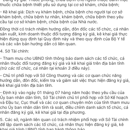
thuốc chữa bệnh thiết yếu sử dụng tại cơ sở khám, chữa bệnh;
- Kê khai giá: Dịch vụ khám bệnh, chữa bệnh cho người tại cơ sở
khám bệnh, chữa bệnh tư nhân, khám bệnh, chữa bệnh theo yêu
cầu tại cơ sở khám bệnh, chữa bệnh của Nhà nước.
Đồng thời có trách nhiệm hướng dẫn, đôn đốc các tổ chức, cá nhân
sản xuất, kinh doanh thuộc đối tượng đăng ký giá, kê khai giá thực
hiện đúng quy định tại Quy định này và theo quy định của Bộ Y tế
và các văn bản hướng dẫn có liên quan.
4. Sở Tài chính:
- Tham mưu cho UBND tỉnh thông báo danh sách các tổ chức, cá
nhân thuộc đối tượng đăng ký giá và kê khai giá trên địa bàn tỉnh
(trừ các tổ chức, cá nhân tại khoản 3 điều này).
- Chủ trì phối hợp với Sở Công thương và các cơ quan chức năng
hướng dẫn, đôn đốc, kiểm tra và giám sát việc thực hiện đăng ký giá,
kê khai giá trên địa bàn tỉnh.
-
Định kỳ vào ngày 01 tháng 07 hàng năm hoặc theo yêu cầu của
Ủy ban nhân dân tỉnh, Sở Tài chính chủ trì phối hợp với Sở Kế hoạch
và Đầu tư, Cục thuế và các cơ quan chuyên môn của tỉnh tham mưu
cho Ủy ban nhân dân tỉnh rà soát, điều chỉnh danh sách tổ chức, cá
nhân đăng ký giá, kê khai giá tại địa phương.
5. Các sở, ngành liên quan có trách nhiệm phối hợp với Sở Tài chính
để lập danh sách các tổ chức, cá nhân thực hiện đăng ký giá, kê
khai giá trình UBND tỉnh ban hành thông báo.