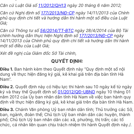
Căn cứ Luật Giá số
11/2012/QH13
ngày 20 tháng 6 năm 2012;
Căn cứ Nghị định số
177/2013/NĐ-CP
ngày 14/11/2013 của Chính
phủ quy định chi tiết và hướng dẫn thi hành một số điều của Luật
Giá;
Căn cứ Thông tư số
56/2014/TT-BTC
ngày 28/4/2014 của Bộ Tài
chính hướng dẫn thực hiện Nghị định số
177/2013/NĐ-CP
ngày
14/11/2013 của Chính phủ quy định chi tiết và hướng dẫn thi hành
một số điều của Luật Giá;
Xét đề nghị của Giám đốc Sở Tài chính,
QUYẾT ĐỊNH:
Điều 1.
Ban hành kèm theo Quyết định này “Quy định một số nội
dung về thực hiện đăng ký giá, kê khai
gi
á trên địa bàn tỉnh Hà
Nam”.
Điều 2.
Quyết định này có hiệu lực thi hành sau 10 ngày kể từ ngày
ký và thay thế Quyết định số
01/2012/QĐ-UBND
ngày 10 tháng 01
năm 2012 của Ủy ban nhân dân tỉnh Hà Nam về việc ban hành quy
định về thực hiện đăng ký giá, kê khai giá trên địa bàn tỉnh Hà Nam.
Điều 3.
Chánh Văn phòng Uỷ ban nhân dân tỉnh; Thủ trưởng các Sở,
ban, ngành, đoàn thể; Chủ tịch Uỷ ban nhân dân các huyện, thành
phố; Chủ tịch Uỷ ban nhân dân các xã, phường, thị trấn; các tổ
chức, cá nhân liên quan
chịu trách nhiệm thi hành
Quyết định
này
./.