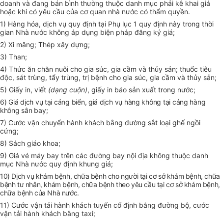
doanh và đang bán b
ì
nh thường thuộc danh mục phải kê khai giá
hoặc khi có yêu cầu của cơ quan nhà nước có thẩm quyền.
1) Hàng hóa, dịch vụ quy định tại Phụ lục 1 quy định này trong thời
gian Nhà nước không áp dụng biện pháp đăng ký giá;
2)
Xi măng; Thép xây dựng;
3) Than;
4) Thức ăn chăn nuôi cho gia súc, gia cầm và thủy sản; thuốc tiêu
độc, sát trùng, tẩy trùng, trị bệnh cho gia súc, gia cầm và thủy sản;
5) Giấy in, viết
(dạng cuộn)
, giấy in báo sản xuất trong nước;
6) Giá dịch vụ tại cảng biển, giá dịch vụ hàng không tại cảng hàng
không sân bay;
7) Cước vận chuyển hành khách bằng đường sắt loại ghế ngồi
cứng;
8) Sách giáo khoa;
9) Giá vé máy bay trên các đường bay nội địa không thuộc danh
mục Nhà nước quy định khung giá;
10) Dịch vụ khám bệnh, chữa bệnh cho người tại cơ sở khám bệnh, chữa
bệnh tư nhân, khám bệnh, chữa bệnh theo yêu cầu tại cơ sở khám bệnh,
chữa bệnh của Nhà nước.
11) Cước vận tải hành khách tuyến cố định bằng đường bộ, cước
vận tải hành khách bằng taxi;