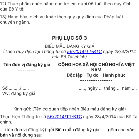
12) Thực phẩm chức năng cho trẻ em dưới 06 tuổi theo quy định
của Bộ Y tế;
13) Hàng hóa, dịch vụ khác theo quy quy định của Pháp luật
chuyên ngành.
PHỤ LỤC SỐ 3
BIỂU MẪU ĐĂNG KÝ GIÁ
(Theo quy định tại Thông tư số
56/2014/TT-BTC
ngày 28/4/2014
của Bộ Tài chính)
Tên đơn vị đăng ký giá
CỘNG HÒA XÃ HỘI CHỦ NGHĨA VIỆT
--------
NAM
Độc lập - Tự do - Hạnh phúc
---------------
Số ........./ .....
....., ngày ... tháng ... năm ....
V/v: đăng ký giá
Kính gửi: (Tên cơ quan tiếp nhận Biểu mẫu đăng ký giá)
Thực hiện Thông tư số
56/2014/TT-BTC
ngày 28/4/2014 của Bộ Tài
chính.
... (tên đơn vị đăng ký) gửi
Biểu mẫu đăng ký giá ..... gồm các văn
bản và nội dung sau: