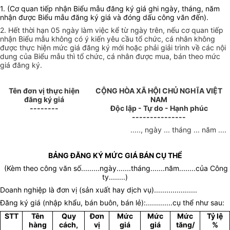
1. (Cơ quan tiếp nhận Biểu mẫu đăng ký giá ghi ngày, tháng, năm
nhận được Biểu mẫu đăng ký giá và đóng dấu công văn đến).
2. Hết thời hạn 05 ngày làm việc kể từ ngày trên, nếu cơ quan tiếp
nhận Biểu mẫu không có ý kiến yêu cầu tổ chức, cá nhân không
được thực hiện mức giá đăng ký mới hoặc phải giải trình về các nội
dung của Biểu mẫu thì tổ chức, cá nhân được mua, bán theo mức
giá đăng ký.
Tên đơn vị thực hiện
CỘNG HÒA XÃ HỘI CHỦ NGHĨA VIỆT
đăng ký giá
NAM
--------
Độc lập - Tự do - Hạnh phúc
---------------
....., ngày ... tháng ... năm ....
BẢNG ĐĂNG KÝ MỨC GIÁ BÁN CỤ THỂ
(Kèm theo công văn số.........ngày.......tháng.......năm........của Công
ty........)
Doanh nghiệp là đơn vị (sản xuất hay dịch vụ).....................
Đăng ký giá (nhập khẩu, bán buôn, bán lẻ):.............cụ thể như sau:
STT
Tên
Quy
Đơn
Mức
Mức
Mức
Tỷ lệ
hàng
cách,
vị
giá
giá
tăng/
%