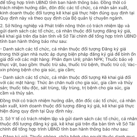
để tổng hợp trình UBND tỉnh ban hành thông báo. Đồng thời có
trách nhiệm hướng dẫn, đôn đốc các tổ chức, cá nhân sản xuất,
kinh doanh thuộc đối tượng kê khai giá thực hiện đúng quy định tại
Quy định này và theo quy định của Bộ quản lý chuyên ngành.
2. Sở Nông nghiệp và Phát triển nông thôn có trách nhiệm lập và
gửi danh sách các tổ chức, cá nhân thuộc đối tượng đăng ký giá,
kê khai giá trên địa bàn tỉnh về Sở Tài chính để tổng hợp trình UBND
tỉnh ban hành thông báo như sau:
- Danh sách các tổ chức, cá nhân thuộc đối tượng Đăng ký giá
trong thời gian nhà nước áp dụng biện pháp đăng ký giá để bình ổn
giá đối với các mặt hàng: Phân đạm Urê; phân NPK; Thuốc bảo vệ
thực vật, bao gồm: thuốc trừ sâu, thuốc trừ bệnh, thuốc trừ cỏ; Vac-
xin phòng bệnh cho gia súc, gia cầm;
- Danh sách các tổ chức, cá nhân thuộc đối tượng Kê khai giá đối
với các mặt hàng: Thức ăn chăn nuôi cho gia súc, gia cầm và thủy
sản; thuốc tiêu độc, sát trùng, tẩy trùng, trị bệnh cho gia súc, gia
cầm và thủy sản.
Đồng thời có trách nhiệm hướng dẫn, đôn đốc các tổ chức, cá nhân
sản xuất, kinh doanh thuộc đối tượng đăng ký giá, kê khai giá thực
hiện đúng quy định tại Quy định này.
3. Sở Y tế có trách nhiệm lập và gửi danh sách các tổ chức, cá nhân
thuộc đối tượng đăng ký giá, kê khai giá trên địa bàn tỉnh về Sở Tài
chính để tổng hợp trình UBND tỉnh ban hành thông báo như sau:
- Đăng ký giá: Thuốc phòng, chữa bệnh cho người thuộc danh mục