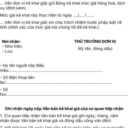
... (tên đơn vị kê khai giá) gửi Bảng kê khai mức giá hàng hoá, dịch
vụ (đính kèm).
Mức giá kê khai này thực hiện từ ngày ..../.... / ......
... (tên đơn vị kê khai giá) xin chịu trách nhiệm trước pháp luật về
tính chính xác của mức giá mà chúng tôi đã kê khai./.
Nơi nhận:
THỦ TRƯỞNG ĐƠN VỊ
- Như trên;
(Ký tên, đóng dấu)
- Lưu:
- Họ tên người nộp Biểu
mẫu:..................................................................................
- Số điện thoại liên
lạc:............................................................................................
- Số
fax:.........................................................................................................
Ghi nhận ngày nộp Văn bản kê khai giá của cơ quan tiếp nhận
1. (Cơ quan tiếp nhận Văn bản kê khai giá ghi ngày, tháng, năm
nhận được Văn bản kê khai giá và đóng dấu công văn đến)
2.
Hết thời hạn 05 ngày làm việc kể từ ngày trên, nếu cơ quan tiếp