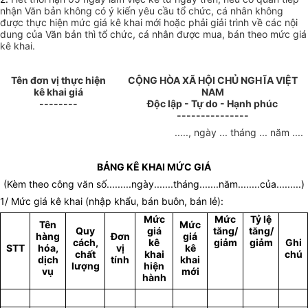
nhận Văn bản không có ý kiến yêu cầu tổ chức, cá nhân không
được thực hiện mức giá kê khai mới hoặc phải giải trình về các nội
dung của Văn bản thì tổ chức, cá nhân được mua, bán theo mức giá
kê khai.
Tên đơn vị thực hiện
CỘNG HÒA XÃ HỘI CHỦ NGHĨA VIỆT
kê khai giá
NAM
--------
Độc lập - Tự do - Hạnh phúc
---------------
....., ngày ... tháng ... năm ....
BẢNG KÊ KHAI MỨC GIÁ
(Kèm theo công văn số.........ngày.......tháng.......năm........của.........)
1/ Mức giá kê khai (nhập khẩu, bán buôn, bán lẻ):
Mức
Mức
Tỷ lệ
Tên
Mức
Quy
giá
tăng/
tăng/
hàng
Đơn
giá
cách,
kê
giảm
giảm
Ghi
STT
hóa,
vị
kê
chất
khai
chú
dịch
tính
khai
lượng
hiện
vụ
mới
hành