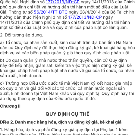
Quốc hội,
Nghị định số
177/2013/NĐ-CP
ngày 14/11/2013 của Chính
phủ quy định chi tiết và hướng dẫn thi hành một số điều của Luật
Giá, Thông tư số
56/2014/TT-BTC
ngày 28/4/2014 của Bộ Tài chính
hướng dẫn thực hiện Nghị định số
177/2013/NĐ-CP
ngày
14/11/2013 của Chính phủ quy định chi tiết và hướng dẫn thi hành
một số điều của Luật Giá và quy định của pháp luật có liên quan.
2. Đối tượng áp dụng.
a) Tổ chức, cá nhân sản xuất, kinh doanh trên địa bàn tỉnh Hà Nam
căn cứ Quy định này để thực hiện đăng ký giá, kê khai giá hàng hóa
dịch vụ và các biện pháp quản lý giá theo quy định của pháp luật.
b) Cơ quan quản lý nhà nước theo thẩm quyền, căn cứ Quy định
này để tiếp nhận, giám sát, kiểm tra việc thực hiện đăng ký giá, kê
khai giá, chấp hành pháp luật nhà nước về giá của tổ chức, cá nhân
sản xuất, kinh doanh.
c) Trường hợp Điều ước quốc tế mà Việt Nam ký kết hoặc gia nhập
có quy định về giá đối với các tổ chức, cá nhân nước ngoài sản
xuất, kinh doanh tại Việt Nam khác với quy định tại Quy định này thì
áp dụng theo quy định của Điều ước quốc tế đó.
Chương II
QUY ĐỊNH CỤ THỂ
Điều 2. Danh mục hàng hóa, dịch vụ đăng ký giá, kê khai giá
1. Hàng hóa, dịch vụ phải đăng ký giá quy định tại Phụ lục 1 kèm
theo Quy định này
. (
Thực hiện trong thời gian Nhà nước áp dụng