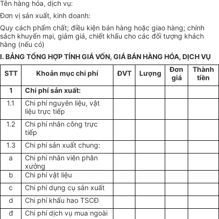
Tên hàng hóa, dịch vụ:
Đơn vị sản xuất, kinh doanh:
Quy cách phẩm chất; điều kiện bán hàng hoặc giao hàng; chính
sách khuyến mại, giảm giá, chiết khấu cho các đối tượng khách
hàng (nếu có)
I. BẢNG TỔNG HỢP TÍNH GIÁ VỐN, GIÁ BÁN HÀNG HÓA, DỊCH VỤ
Đơn
Thành
STT
Khoản mục chi phí
ĐVT
Lượng
giá
tiền
1
Chi phí sản xuất:
1.1
Chi phí nguyên liệu, vật
liệu trực tiếp
1.2
Chi phí nhân công trực
tiếp
1.3
Chi phí sản xuất chung:
a
Chi phí nhân viên phân
xưởng
b
Chi phí vật liệu
c
Chi phí dụng cụ sản xuất
d
Chi phí khấu hao TSCĐ
đ
Chi phí dịch vụ mua ngoài