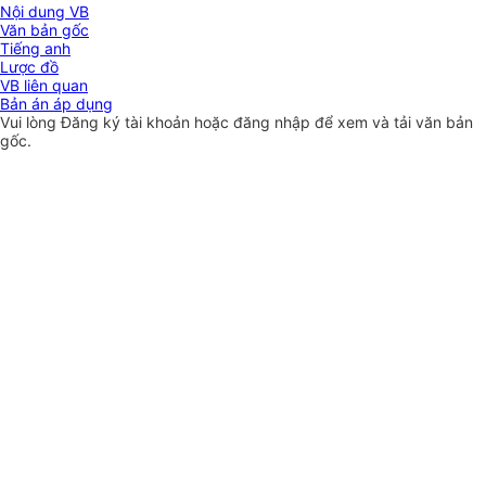
Nội dung VB
Văn bản gốc
Tiếng anh
Lược đồ
VB liên quan
Bản án áp dụng
Vui lòng
Đăng ký
tài khoản hoặc
đăng nhập
để xem và tải văn bản
gốc.