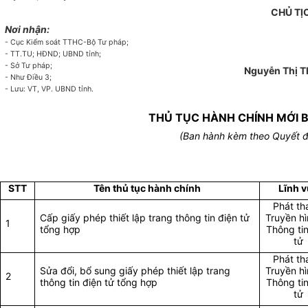
CHỦ TỊ
Nơi nhận:
-
Cục Kiểm soát TTHC-B
ộ
Tư pháp;
-
TT.TU; HĐND; UBND t
ỉ
nh;
-
S
ở
Tư pháp;
Nguyễn Thị T
-
Như Điều 3;
-
Lưu: V
T
, VP. UBND t
ỉ
nh.
THỦ TỤC HÀNH CHÍNH MỚI 
(Ban hành kèm theo Quyết đ
STT
Tên thủ tục hành chính
Lĩnh 
Phát th
Cấp giấy phép thiết lập trang thông tin điện tử
Truyền hì
1
tổng hợp
Thông tin
tử
Phát th
Sửa đổi, bổ sung giấy phép thiết lập trang
Truyền hì
2
thông tin điện tử tổng hợp
Thông tin
tử