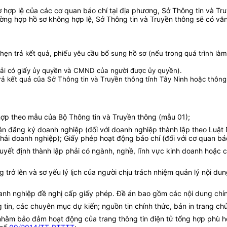
ơ hợp lệ của các cơ quan báo chí tại địa phương, Sở Thông tin và T
ờng hợp hồ sơ không hợp lệ, Sở Thông tin và Truyền thông sẽ có văn
hẹn trả kết quả, phiếu yêu cầu bổ sung hồ sơ (nếu trong quá trình làm t
hải có giấy ủy quyền và CMND của người được ủy quyền).
trả kết quả của
Sở Thông tin và Truyền thông tỉnh Tây Ninh hoặc thông
g hợp theo mẫu của Bộ Thông tin và Truyền thông (mẫu 01);
hận đăng ký doanh nghiệp (đối với doanh nghiệp thành lập theo Luật
hải doanh nghiệp); Giấy phép hoạt động báo chí (đối với cơ quan báo 
ết định thành lập phải có ngành, nghề, lĩnh vực kinh doanh hoặc c
 trở lên và sơ yếu lý lịch của người chịu trách nhiệm quản lý nội 
anh nghiệp đề nghị cấp giấy phép. Đề án bao gồm các nội dung chí
g tin, các chuyên mục dự kiến; nguồn tin chính thức, bản in trang c
nh nhằm bảo đảm hoạt động của trang thông tin điện tử tổng hợp phù 