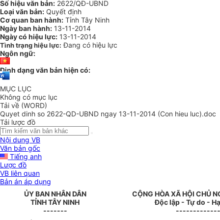
Số hiệu văn bản:
2622/QĐ-UBND
Loại văn bản:
Quyết định
Cơ quan ban hành:
Tỉnh Tây Ninh
Ngày ban hành:
13-11-2014
Ngày có hiệu lực:
13-11-2014
Đang có hiệu lực
Tình trạng hiệu lực:
Ngôn ngữ:
Định dạng văn bản hiện có:
MỤC LỤC
Không có mục lục
Tải về (WORD)
Quyet dinh so 2622-QD-UBND ngay 13-11-2014 (Con hieu luc).doc
Tải lược đồ
Nội dung VB
Văn bản gốc
Tiếng anh
Lược đồ
VB liên quan
Bản án áp dụng
ỦY
BAN NHÂN DÂN
CỘNG HÒA XÃ HỘI CHỦ N
TỈNH TÂY NINH
Độc lập - Tự do - 
-------
------------