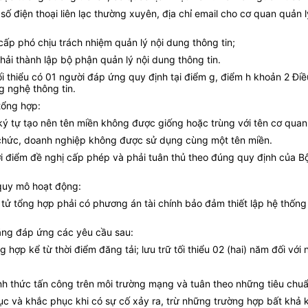
số điện thoại liên lạc thường xuyên, địa chỉ email cho cơ quan quản
ấp phó chịu trách nhiệm quản lý nội dung thông tin;
hải thành lập bộ phận quản lý nội dung thông tin.
ối thiểu có 01 người đáp ứng quy định tại điểm g, điểm h khoản 2 Đi
 nghệ thông tin.
tổng hợp:
 ký tự tạo nên tên miền không được giống hoặc trùng với tên cơ quan
ổ chức, doanh nghiệp không được sử dụng cùng một tên miền.
thời điểm đề nghị cấp phép và phải tuân thủ theo đúng quy định của B
 quy mô hoạt động:
tử tổng hợp phải có phương án tài chính bảo đảm thiết lập hệ thống t
 năng đáp ứng các yêu cầu sau:
g hợp kể từ thời điểm đăng tải; lưu trữ tối thiểu 02 (hai) năm đối với 
nh thức tấn công trên môi trường mạng và tuân theo những tiêu chuẩ
ục và khắc phục khi có sự cố xảy ra, trừ những trường hợp bất khả 