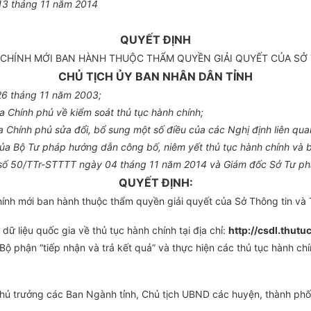
13
tháng
1
1 năm 20
14
QUYẾT ĐỊNH
 CHÍNH MỚI BAN HÀNH THUỘC THẨM QUYỀN GIẢI QUYẾT CỦA SỞ
CHỦ TỊCH ỦY BAN NHÂN DÂN TỈNH
26 tháng 11 năm 2003;
 Chính phủ về ki
ể
m soát thủ tục hành chính;
 Chính phủ s
ử
a đ
ổ
i, bổ sung một số điều của các Nghị định liên qua
 Bộ Tư pháp hướng dẫn công bố, niêm yết thủ tục hành chính và báo 
s
ố
50/TTr-STTTT ngày 04 tháng 1
1
năm 2014 và Giám đốc Sở Tư pháp
QUYẾT ĐỊNH:
nh mới ban hành thuộc thẩm quyền giải quyết của Sở Thông tin và T
ữ liệu quốc gia về thủ tục hành chính tại địa chỉ:
http://csdl.thut
Bộ phận “tiếp nhận và trả kết quả” và thực hiện các thủ tục hành ch
 trưởng các Ban Ngành tỉnh, Chủ tịch UBND các huyện, thành phố và