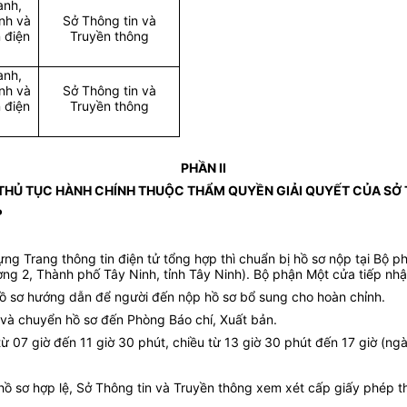
anh,
nh và
Sở Thông tin và
 điện
Truyền thông
anh,
nh và
Sở Thông tin và
 điện
Truyền thông
PHẦN II
THỦ TỤC HÀNH CHÍNH THUỘC THẨM QUYỀN GIẢI QUYẾT CỦA SỞ
P
ựng Trang thông tin điện tử tổng hợp
thì chuẩn bị hồ sơ nộp tại Bộ p
g 2, Thành phố Tây Ninh, tỉnh Tây Ninh). Bộ phận Một cửa tiếp nhận
hồ sơ hướng dẫn để người đến nộp hồ sơ bổ sung cho hoàn chỉnh.
p và chuyển hồ sơ đến Phòng Báo chí, Xuất bản.
 07 giờ đến 11 giờ 30 phút, chiều từ 13 giờ 30 phút đến 17 giờ (ngày
ồ sơ hợp lệ, Sở Thông tin và Truyền thông xem xét cấp giấy phép thi