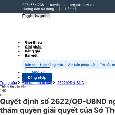
0971.654.238
service.center@caselaw.vn
Hướng dẫn sử dụng
|
Liên hệ
Toggle Navigation
Giới thiệu
Giải pháp
Bảng giá
Bài viết
Bản án
Hợp đồng mẫu
Văn bản pháp luật
Tra cứu 
Đăng ký
Đăng nhập
Trang chủ
Văn bản pháp luật
2622/QĐ-UBND
Thông tin văn bản
149
0
Quyết định số 2622/QĐ-UBND ngà
thẩm quyền giải quyết của Sở Thô