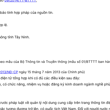
 số
09/2014/TT-BTTTT
;
bảo tính hợp pháp của nguồn tin.
p lệ.
ông tỉnh Tây Ninh.
p theo mẫu của Bộ Thông tin và Truyền thông (mẫu số
01/BTTTT ban hà
2013/NĐ-CP
ngày 15 tháng 7 năm 2013 của Chính phủ)
điện tử tổng hợp khi có đủ các điều kiện sau đây:
m, có chức năng, nhiệm vụ hoặc đăng ký kinh doanh ngành nghề phù 
rước pháp luật về quản lý nội dung cung cấp trên trang thông tin đi
oặc tương đương trở lên, có quốc tịch Việt Nam. Đối
với người nước n