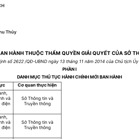
CH
hu Thủy
BAN HÀNH THUỘC THẨM QUYỀN GIẢI QUYẾT CỦA SỞ T
ịnh số
2622
/QĐ-UBND ngày
13
tháng
11
năm 201
4
của Chủ tịch Ủy
PHẦN I
DANH MỤC THỦ TỤC HÀNH CHÍNH MỚI BAN HÀNH
vực
Cơ quan thực hiện
anh,
nh và
Sở Thông tin và
 điện
Truyền thông
anh,
nh và
Sở Thông tin và
 điện
Truyền thông