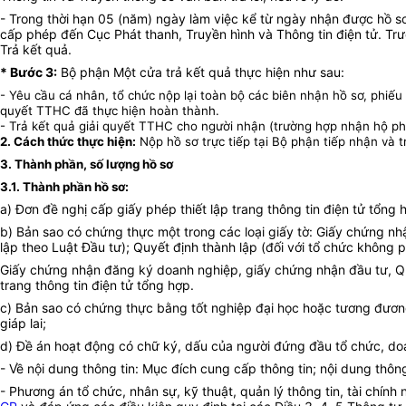
- Trong thời hạn 05 (năm) ngày làm việc kể từ ngày nhận được hồ s
cấp phép đến Cục Phát thanh, Truyền hình và Thông tin điện tử. Trư
Trả kết quả.
* Bước 3:
Bộ phận Một cửa trả kết quả thực hiện như sau:
- Yêu cầu cá nhân, tổ chức nộp lại toàn bộ các biên nhận hồ sơ, phiếu 
quyết TTHC đã thực hiện hoàn thành.
- Trả kết quả giải quyết TTHC cho người nhận (trường hợp nhận hộ p
2. Cách thức thực hiện:
Nộp hồ sơ trực tiếp tại
B
ộ phận tiếp nhận và 
3. Thành phần, số lượng hồ sơ
3.1. Thành phần hồ sơ:
a) Đơn đề nghị cấp giấy phép thiết lập trang thông tin điện tử tổn
b) Bản sao có chứng thực một trong các loại giấy tờ: Giấy chứng n
lập theo Luật Đầu tư); Quyết định thành lập (đối với tổ chức không p
Giấy chứng nhận đăng ký doanh nghiệp, giấy chứng nhận đầu tư, Quy
trang thông tin điện tử tổng hợp.
c) Bản sao có chứng thực bằng tốt nghiệp đại học hoặc tương đương
giáp lai;
d) Đề án hoạt động có chữ ký, dấu của người đứng đầu tổ chức, do
- Về nội dung thông tin: Mục đích cung cấp thông tin; nội dung thôn
- Phương án tổ chức, nhân sự, kỹ thuật, quản lý thông tin, tài chí