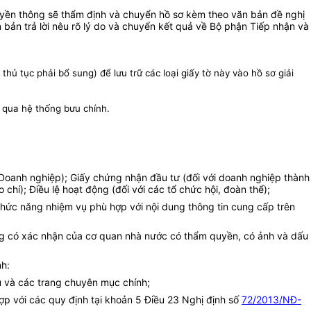
ruyền thông sẽ thẩm định và chuyển hồ sơ kèm theo văn bản đề nghị
 bản trả lời nêu rõ lý do và chuyển kết quả về Bộ phận Tiếp nhận và
hủ tục phải bổ sung) để lưu trữ các loại giấy tờ này vào hồ sơ giải
 qua hệ thống bưu chính.
 Doanh nghiệp); Giấy chứng nhận đầu tư (đối với doanh nghiệp thành
chí); Điều lệ hoạt động (đối với các tổ chức hội, đoàn thể);
hức năng nhiệm vụ phù hợp với nội dung thông tin cung cấp trên
dung có xác nhận của cơ quan nhà nước có thẩm quyền, có ảnh và dấu
nh:
hủ và các trang chuyên mục chính;
hợp với các quy định tại khoản 5 Điều 23 Nghị định số
72/2013/NĐ-