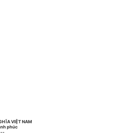
GHĨA VIỆT NAM
Hạnh phúc
---