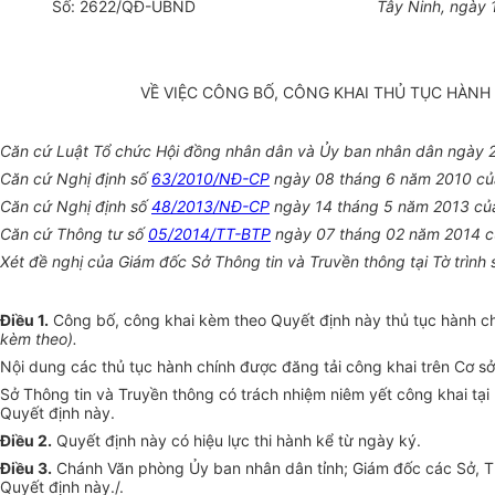
Số:
2622
/QĐ-
U
BND
Tây Ninh
, ngày
VỀ VIỆC CÔNG BỐ, CÔNG KHAI THỦ TỤC HÀNH
Căn cứ Luật Tổ chức Hội đồng nhân dân và Ủy ban nhân dân ngày 
Căn cứ Nghị định số
63/2010/NĐ-CP
ngày 08 tháng 6 năm 2010 của
Căn cứ Nghị định số
48/2013/NĐ-CP
ngày 14 tháng 5 năm 2013 của
C
ă
n cứ Thông tư s
ố
05/2014/TT-BTP
ngày 07 tháng 02 năm 2014 của
Xét đề nghị của Giám đốc Sở Thông tin và Truvền thông tại Tờ trình 
Điều 1.
Công bố, công khai kèm theo Quyết định này thủ tục hành chí
kèm theo).
Nội dung các thủ tục hành chính được đăng tải công khai trên Cơ sở d
Sở Thông tin và Truyền thông có trách nhiệm niêm yết công khai tại 
Quyết định này.
Điều 2.
Quyết định này có hiệu lực thi hành kể từ ngày ký.
Điều 3.
Chánh Văn phòng Ủy ban nhân dân tỉnh; Giám đốc các Sở, Thủ
Quyết định này./.