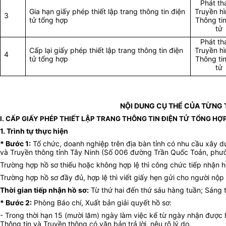
Phát th
Gia hạn giấy phép thiết lập trang thông tin điện
Truyền hì
3
tử tổng hợp
Thông tin
tử
Phát th
Cấp lại giấy phép thiết lập trang thông tin điện
Truyền hì
4
tử tổng hợp
Thông tin
tử
NỘI DUNG CỤ THỂ CỦA TỪNG 
I. CẤP GIẤY PHÉP THIẾT LẬP TRANG THÔNG TIN ĐIỆN TỬ TỔNG HỢ
1. Trình tự thực hiện
* Bước 1:
Tổ chức, doanh nghiệp trên địa bàn tỉnh có nhu cầu xây d
và Truyền thông tỉnh Tây Ninh (Số 006 đường Trần Quốc Toản, phườn
Trường hợp hồ sơ thiếu hoặc không hợp lệ thì công chức tiếp nhận 
Trường hợp hồ sơ đầy đủ, hợp lệ thì viết giấy hẹn gửi cho người nộ
Thời gian tiếp nhận hồ sơ:
Từ thứ hai đến thứ sáu hàng tuần; Sáng từ
* Bước 2:
Phòng Báo chí, Xuất bản giải quyết hồ sơ:
- Trong thời hạn 15 (mười lăm) ngày làm việc kể từ ngày nhận được h
Thông tin và Truyền thông có văn bản trả lời, nêu rõ lý do.