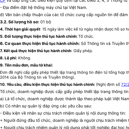
CP
và đáp ứng các điều kiện quy định tại các Điều 3, 4, 5 Thông tư
- Địa điểm đặt hệ thống máy chủ tại Việt Nam.
đ) Văn bản chấp thuận của các tổ chức cung cấp nguồn tin để đảm 
3.2. Số lượng hồ sơ:
01 bộ
4. Thời hạn giải quyết
: 15 ngày làm việc kể từ ngày nhận được hồ sơ hợ
5. Đối tượng thực hiện thủ tục hành chính:
Tổ chức.
6. Cơ quan thực hiện thủ tục hành chính:
Sở Thông tin và Truyền th
7. Kết quả thực hiện thủ tục hành chính
: Giấy phép.
8. Lệ phí:
Không.
9. Tên mẫu đơn, mẫu tờ khai:
Đơn đề nghị cấp giấy phép thiết lập trang thông tin điện tử tổng hợ
2014 của Bộ Thông tin và Truyền thông).
10. Yêu cầu, điều kiện thực hiện thủ tục hành chính:
(Nghị định số
72/
Tổ chức, doanh nghiệp được cấp giấy phép thiết lập trang thông tin 
a) Là tổ chức, doanh nghiệp được thành lập theo pháp luật Việt Na
b) Có nhân sự quản lý đáp ứng các yêu cầu sau:
- Điều kiện về nhân sự chịu trách nhiệm quản lý nội dung thông tin:
+ Người đứng đầu tổ chức, doanh nghiệp là người chịu trách nhiệm t
+ Người chịu trách nhiệm quản lý nội dung phải tốt nghiệp đại học h