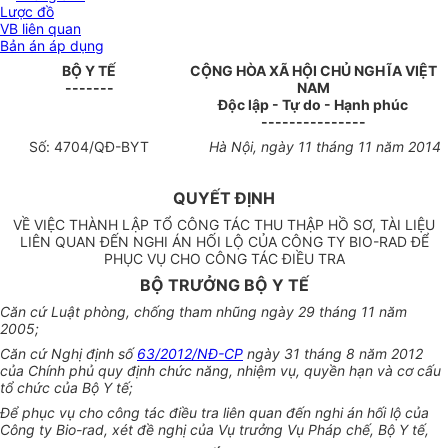
Lược đồ
VB liên quan
Bản án áp dụng
BỘ Y TẾ
CỘNG HÒA XÃ HỘI CHỦ NGHĨA VIỆT
-------
NAM
Độc lập - Tự do - Hạnh phúc
---------------
Số:
4704/QĐ
-BYT
Hà Nội, ngày 11 tháng 11 năm 2014
QUYẾT ĐỊNH
VỀ VIỆC THÀNH LẬP TỔ CÔNG TÁC THU THẬP HỒ SƠ, TÀI LIỆU
LIÊN QUAN ĐẾN NGHI ÁN HỐI LỘ CỦA CÔNG TY BIO-RAD ĐỂ
PHỤC VỤ CHO CÔNG TÁC ĐIỀU TRA
BỘ TRƯỞNG BỘ Y TẾ
Căn cứ Luật phòng, chống tham nhũng ngày 29 tháng 11 năm
2005;
Căn cứ Nghị định số
63/2012/NĐ-CP
ngày 31 tháng 8 năm 2012
của Chính phủ quy định chức năng, nhiệm vụ, quyền hạn và cơ cấu
tổ chức của Bộ Y tế;
Để phục vụ cho công tác điều tra liên quan đến nghi án hối lộ của
Công ty Bio-rad, xét đề nghị của Vụ trưởng Vụ Pháp chế, Bộ Y tế,