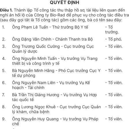
QUYẾT ĐỊNH
Điều 1.
Thành lập Tổ công tác thu thập hồ sơ, tài liệu liên quan đến
nghi án hối lộ của Công ty Bio-Rad để phục vụ cho công tác điều tra
(sau đây gọi tắt là Tổ công tác) gồm các ông, bà có tên sau đây:
1.
Ông Phạm Lê Tuấn - Thứ trưởng Bộ Y tế
- Tổ
trưởng.
2.
Ông Đặng Văn Chính - Chánh Thanh tra Bộ
- Tổ phó.
3.
Ông Trương Quốc Cường - Cục trưởng Cục
- Tổ viên.
Quản lý dược
4.
Ông Nguyễn Minh Tuấn - Vụ trưởng Vụ Trang
- Tổ viên.
thiết bị và công trình y tế
5.
Bà Nguyễn Minh Hằng - Phó Cục trưởng Cục Y
- Tổ viên.
tế dự phòng
6.
Ông Nguyễn Nam Liên - Vụ trưởng Vụ Kế
- Tổ viên.
hoạch - Tài chính
7.
Bà Trần Thị Giáng Hương - Vụ trưởng Vụ Hợp
- Tổ viên.
tác quốc tế
8.
Ông Lương Ngọc Khuê - Cục trưởng Cục Quản
- Tổ viên.
lý khám, chữa bệnh
9.
Ông Nguyễn Huy Quang - Vụ trưởng Vụ Pháp
- Tổ viên.
chế