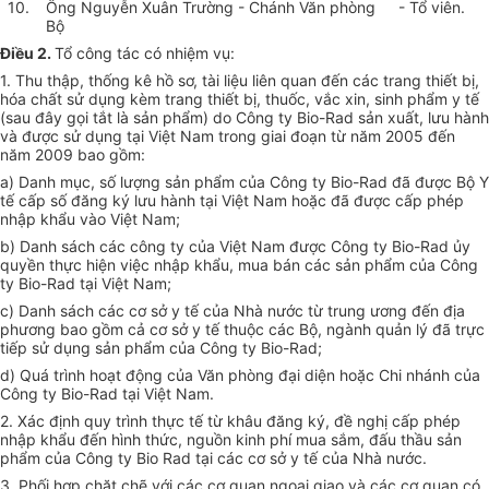
10.
Ông Nguyễn Xuân Trường - Chánh Văn phòng
- Tổ viên.
Bộ
Điều 2.
Tổ công tác có nhiệm vụ:
1. Thu thập, thống kê hồ sơ, tài liệu liên quan đến các trang thiết bị,
hóa chất sử dụng kèm trang thiết bị, thuốc, vắc xin, sinh phẩm y tế
(sau đây gọi tắt là sản phẩm) do Công ty Bio-Rad sản xuất, lưu hành
và được sử dụng tại Việt Nam trong giai đoạn từ năm 2005 đến
năm 2009 bao gồm:
a) Danh mục, số lượng sản phẩm của Công ty Bio-Rad đã được Bộ Y
tế cấp số đăng ký lưu hành tại Việt Nam hoặc đã được cấp phép
nhập khẩu vào Việt Nam;
b) Danh sách các công ty của Việt Nam được Công ty Bio-Rad ủy
quyền thực hiện việc nhập khẩu, mua bán các sản phẩm của Công
ty Bio-Rad tại Việt Nam;
c) Danh sách các cơ sở y tế của Nhà nước từ trung ương đến địa
phương bao gồm cả cơ sở y tế thuộc các Bộ, ngành quản lý đã trực
tiếp sử dụng sản phẩm của Công ty Bio-Rad;
d) Quá trình hoạt động của Văn phòng đại diện hoặc Chi nhánh của
Công ty Bio-Rad tại Việt Nam.
2. Xác định quy trình thực tế từ khâu đăng ký, đề nghị cấp phép
nhập khẩu đến hình thức, nguồn kinh phí mua sắm, đấu thầu sản
phẩm của Công ty Bio Rad tại các cơ sở y tế của Nhà nước.
3. Phối hợp chặt chẽ với các cơ quan ngoại giao và các cơ quan có