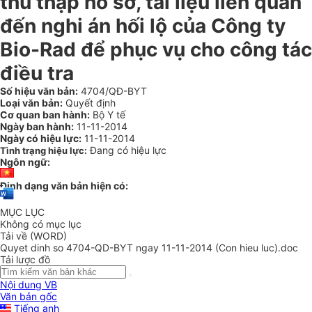
thu thập hồ sơ, tài liệu liên quan
đến nghi án hối lộ của Công ty
Bio-Rad để phục vụ cho công tác
điều tra
Số hiệu văn bản:
4704/QĐ-BYT
Loại văn bản:
Quyết định
Cơ quan ban hành:
Bộ Y tế
Ngày ban hành:
11-11-2014
Ngày có hiệu lực:
11-11-2014
Đang có hiệu lực
Tình trạng hiệu lực:
Ngôn ngữ:
Định dạng văn bản hiện có:
MỤC LỤC
Không có mục lục
Tải về (WORD)
Quyet dinh so 4704-QD-BYT ngay 11-11-2014 (Con hieu luc).doc
Tải lược đồ
Nội dung VB
Văn bản gốc
Tiếng anh