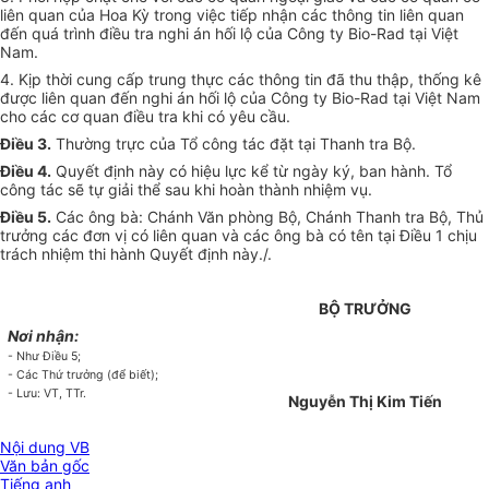
liên quan của Hoa Kỳ trong việc tiếp nhận các thông tin liên quan
đến quá trình điều tra nghi án hối lộ của Công ty Bio-Rad tại Việt
Nam.
4. Kịp thời cung cấp trung thực các thông tin đã thu thập, thống kê
được liên quan đến nghi án hối lộ của Công ty Bio-Rad tại Việt Nam
cho các cơ quan điều tra khi có yêu cầu.
Điều 3.
Thường trực của Tổ công tác đặt tại Thanh tra Bộ.
Điều 4.
Quyết định này có hiệu lực kể từ ngày ký, ban hành. Tổ
công tác sẽ tự giải thể sau khi hoàn thành nhiệm vụ.
Điều 5.
Các ông bà: Chánh Văn phòng Bộ, Chánh Thanh tra Bộ, Thủ
trưởng các đơn vị có liên quan và các ông bà có tên tại Điều 1 chịu
trách nhiệm thi hành Quyết định này./.
BỘ TRƯỞNG
Nơi nhận:
- Như Điều 5;
- Các Thứ trưởng (để biết);
- Lưu: VT, TTr.
Nguyễn Thị Kim Tiến
Nội dung VB
Văn bản gốc
Tiếng anh