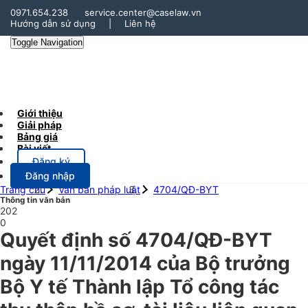
0971.654.238
service.center@caselaw.vn
Hướng dẫn sử dụng
|
Liên hệ
Toggle Navigation
Giới thiệu
Giải pháp
Bảng giá
Bài viết
Đăng ký
Đăng nhập
Trang chủ
Văn bản pháp luật
4704/QĐ-BYT
Thông tin văn bản
202
0
Quyết định số 4704/QĐ-BYT
ngày 11/11/2014 của Bộ trưởng
Bộ Y tế Thành lập Tổ công tác