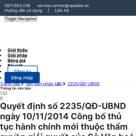
0971.654.238
service.center@caselaw.vn
Hướng dẫn sử dụng
|
Liên hệ
Toggle Navigation
Giới thiệu
Giải pháp
Bảng giá
Bài viết
Đăng ký
Đăng nhập
Trang chủ
Văn bản pháp luật
2235/QĐ-UBND
Thông tin văn bản
132
0
Quyết định số 2235/QĐ-UBND
ngày 10/11/2014 Công bố thủ
tục hành chính mới thuộc thẩm