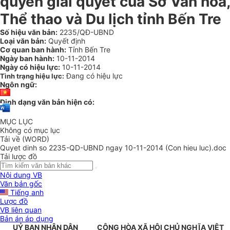
quyền giải quyết của Sở Văn hoá,
Thể thao và Du lịch tỉnh Bến Tre
Số hiệu văn bản:
2235/QĐ-UBND
Loại văn bản:
Quyết định
Cơ quan ban hành:
Tỉnh Bến Tre
Ngày ban hành:
10-11-2014
Ngày có hiệu lực:
10-11-2014
Đang có hiệu lực
Tình trạng hiệu lực:
Ngôn ngữ:
Định dạng văn bản hiện có:
MỤC LỤC
Không có mục lục
Tải về (WORD)
Quyet dinh so 2235-QD-UBND ngay 10-11-2014 (Con hieu luc).doc
Tải lược đồ
Nội dung VB
Văn bản gốc
Tiếng anh
Lược đồ
VB liên quan
Bản án áp dụng
UỶ BAN NHÂN DÂN
CỘNG HÒA XÃ HỘI CHỦ NGHĨA VIỆT