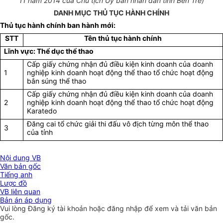
11 năm 2014 của Chủ tịch Uỷ ban nhân dân tỉnh Bến Tre)
DANH MỤC THỦ TỤC HÀNH CHÍNH
Thủ tục hành chính ban hành mới:
STT
Tên thủ tục hành chính
Lĩnh vực: Thể dục thể thao
Cấp giấy chứng nhận đủ điều kiện kinh doanh của doanh
1
nghiệp kinh doanh hoạt động thể thao tổ chức hoạt động
bắn súng thể thao
Cấp giấy chứng nhận đủ điều kiện kinh doanh của doanh
2
nghiệp kinh doanh hoạt động thể thao tổ chức hoạt động
Karatedo
Đ
ăng cai tổ chức giải thi đấu vô địch từng môn thể thao
3
của tỉnh
Nội dung VB
Văn bản gốc
Tiếng anh
Lược đồ
VB liên quan
Bản án áp dụng
Vui lòng
Đăng ký
tài khoản hoặc
đăng nhập
để xem và tải văn bản
gốc.