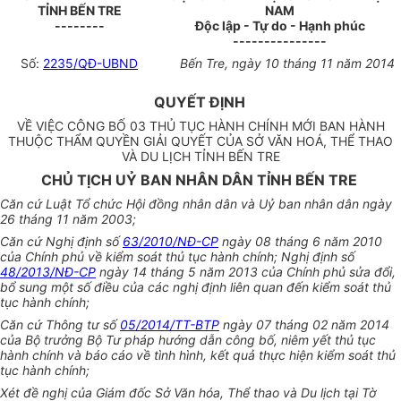
TỈNH BẾN TRE
NAM
--------
Độc lập - Tự do - Hạnh phúc
---------------
Số:
2235/QĐ-UBND
Bến Tre, ngày 10 tháng 11 năm 2014
QUYẾT ĐỊNH
VỀ VIỆC CÔNG BỐ 03 THỦ TỤC HÀNH CHÍNH MỚI BAN HÀNH
THUỘC THẨM QUYỀN GIẢI QUYẾT CỦA SỞ VĂN HOÁ, THỂ THAO
VÀ DU LỊCH TỈNH BẾN TRE
CHỦ TỊCH UỶ BAN NHÂN DÂN TỈNH BẾN TRE
Căn cứ Luật Tổ chức Hội đồng nhân dân và Uỷ ban nhân dân ngày
26 tháng 11 năm 2003;
Căn cứ Nghị định số
63/2010/NĐ-CP
ngày 08 tháng 6 năm 2010
của Chính phủ về kiểm soát thủ tục hành chính; Nghị định số
48/2013/NĐ-CP
ngày 14 tháng 5 năm 2013 của Chính phủ sửa đổi,
bổ sung một số điều của các nghị định liên quan đến kiểm soát thủ
tục hành chính;
Căn cứ Thông tư số
05/2014/TT-BTP
ngày 07 tháng 02 năm 2014
của Bộ trưởng Bộ Tư pháp hướng dẫn công bố, niêm yết thủ tục
hành chính và báo cáo về tình hình, kết quả thực hiện kiểm soát thủ
tục hành chính;
Xét đề nghị của Giám đốc Sở Văn hóa, Thể thao và Du lịch tại Tờ