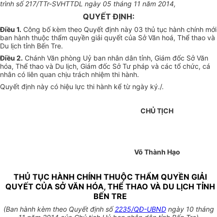
trình số 217/TTr-SVHTTDL ngày 05 tháng 11 năm 2014,
QUYẾT ĐỊNH:
Điều 1.
Công bố kèm theo Quyết định này 03 thủ tục hành chính mới
ban hành thuộc thẩm quyền giải quyết của Sở Văn hoá, Thể thao và
Du lịch tỉnh Bến Tre.
Điều 2.
Chánh Văn phòng Uỷ ban nhân dân tỉnh, Giám đốc Sở Văn
hóa, Thể thao và Du lịch, Giám đốc Sở Tư pháp và các tổ chức, cá
nhân có liên quan chịu trách nhiệm thi hành.
Quyết định này có hiệu lực thi hành kể từ ngày ký./.
CHỦ TỊCH
Võ Thành Hạo
THỦ TỤC HÀNH CHÍNH THUỘC THẨM QUYỀN GIẢI
QUYẾT CỦA SỞ VĂN HÓA, THỂ THAO VÀ DU LỊCH TỈNH
BẾN TRE
(Ban hành kèm theo Quyết định số
2235/QĐ-UBND
ngày 10 tháng