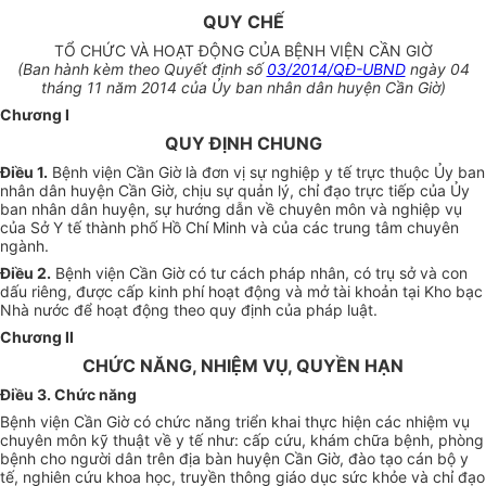
QUY CHẾ
TỔ CHỨC VÀ HOẠT ĐỘNG CỦA BỆNH VIỆN CẦN GIỜ
(Ban hành kèm theo Quyết định số
03/2014/QĐ-UBND
ngày 04
tháng 11 năm 2014 của Ủy ban nhân dân huyện Cần Giờ)
Chương I
QUY ĐỊNH CHUNG
Điều 1
.
Bệnh viện Cần Giờ là đơn vị sự nghiệp y tế trực thuộc Ủy ban
nhân dân huyện Cần Giờ, chịu sự quản lý, chỉ đạo trực tiếp của Ủy
ban nhân dân huyện, sự hướng dẫn về chuyên môn và nghiệp vụ
của Sở Y tế thành phố Hồ Chí Minh và của các trung tâm chuyên
ngành.
Điều 2
.
Bệnh viện Cần Giờ có tư cách pháp nhân, có trụ sở và con
dấu riêng, được cấp kinh phí hoạt động và mở tài khoản tại Kho bạc
Nhà nước để hoạt động theo quy định của pháp luật.
Chương II
CHỨC NĂNG, NHIỆM VỤ, QUYỀN HẠN
Điều 3. Chức năng
Bệnh viện Cần Giờ có chức năng triển khai thực hiện các nhiệm vụ
chuyên môn kỹ thuật về y tế như: cấp cứu, khám chữa bệnh, phòng
bệnh cho người dân trên địa bàn huyện Cần Giờ, đào tạo cán bộ y
tế, nghiên cứu khoa học, truyền thông giáo dục sức khỏe và chỉ đạo