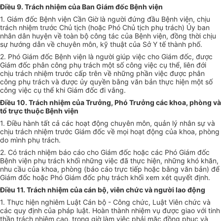
Điều 9. Trách nhiệm của Ban Giám đốc Bệnh viện
1. Giám đốc Bệnh viện Cần Giờ là người đứng đầu Bệnh viện, chịu
trách nhiệm trước Chủ tịch (hoặc Phó Chủ tịch phụ trách) Ủy ban
nhân dân huyện về toàn bộ công tác của Bệnh viện, đồng thời chịu
sự hướng dẫn về chuyên môn, kỹ thuật của Sở Y tế thành phố.
2. Phó Giám đốc Bệnh viện là người giúp việc cho Giám đốc, được
Giám đốc phân công phụ trách một số công việc cụ thể, liên đới
chịu trách nhiệm trước cấp trên về những phần việc được phân
công phụ trách và được ủy quyền bằng văn bản thực hiện một số
công việc cụ thể khi Giám đốc đi vắng.
Điều 10. Trách nhiệm của Trưởng, Phó Trưởng các khoa, phòng và
tổ trực thuộc Bệnh viện
1. Điều hành tất cả các hoạt động chuyên môn, quản lý nhân sự và
chịu trách nhiệm trước Giám đốc về mọi hoạt động của khoa, phòng
do mình phụ trách.
2. Có trách nhiệm báo cáo cho Giám đốc hoặc các Phó Giám đốc
Bệnh viện phụ trách khối những việc đã thực hiện, những khó khăn,
nhu cầu của khoa, phòng (báo cáo trực tiếp hoặc bằng văn bản) để
Giám đốc hoặc Phó Giám đốc phụ trách khối xem xét quyết định.
Điều 11. Trách nhiệm của cán bộ, viên chức và người lao động
1. Thực hiện nghiêm Luật Cán bộ - Công chức, Luật Viên chức và
các quy định của pháp luật. Hoàn thành nhiệm vụ được giao với tinh
thần trách nhiệm cao, trong giờ làm việc phải mặc đồng phục và