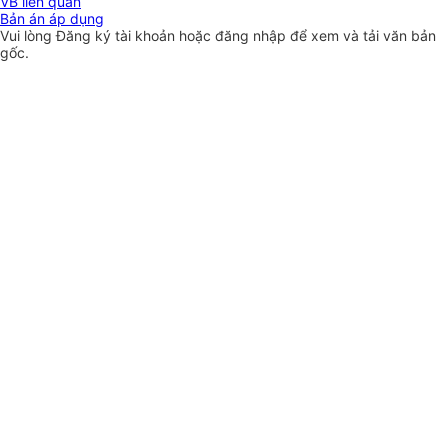
VB liên quan
Bản án áp dụng
Vui lòng
Đăng ký
tài khoản hoặc
đăng nhập
để xem và tải văn bản
gốc.