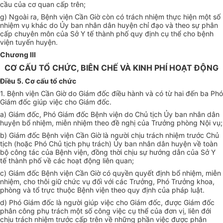
cầu của cơ quan cấp trên;
g) Ngoài ra, Bệnh viện Cần Giờ còn có trách nhiệm thực hiện một số
nhiệm vụ khác do Ủy ban nhân dân huyện chỉ đạo và theo sự phân
cấp chuyên môn của Sở Y tế thành phố quy định cụ thể cho bệnh
viện tuyến huyện.
Chương III
CƠ CẤU TỔ CHỨC, BIÊN CHẾ VÀ KINH PHÍ HOẠT ĐỘNG
Điều 5. Cơ cấu tổ chức
1. Bệnh viện Cần Giờ do Giám đốc điều hành và có từ hai đến ba Phó
Giám đốc giúp việc cho Giám đốc.
a) Giám đốc, Phó Giám đốc Bệnh viện do Chủ tịch Ủy ban nhân dân
huyện bổ nhiệm, miễn nhiệm theo đề nghị của Trưởng phòng Nội vụ;
b) Giám đốc Bệnh viện Cần Giờ là người chịu trách nhiệm trước Chủ
tịch (hoặc Phó Chủ tịch phụ trách) Ủy ban nhân dân huyện về toàn
bộ công tác của Bệnh viện, đồng thời chịu sự hướng dẫn của Sở Y
tế thành phố về các hoạt động liên quan;
c) Giám đốc Bệnh viện Cần Giờ có quyền quyết định bổ nhiệm, miễn
nhiệm, cho thôi giữ chức vụ đối với các Trưởng, Phó Trưởng khoa,
phòng và tổ trực thuộc Bệnh viện theo quy định của pháp luật.
d) Phó Giám đốc là người giúp việc cho Giám đốc, được Giám đốc
phân công phụ trách một số công việc cụ thể của đơn vị, liên đới
chịu trách nhiệm trước cấp trên về những phần việc được phân