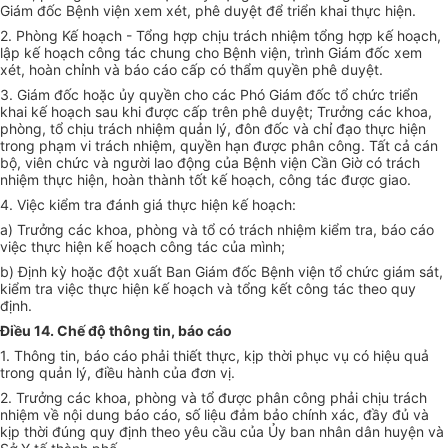
Giám đốc Bệnh viện xem xét, phê duyệt để triển khai thực hiện.
2. Phòng Kế hoạch - Tổng hợp chịu trách nhiệm tổng hợp kế hoạch,
lập kế hoạch công tác chung cho Bệnh viện, trình Giám đốc xem
xét, hoàn chỉnh và báo cáo cấp có thẩm quyền phê duyệt.
3. Giám đốc hoặc ủy quyền cho các Phó Giám đốc tổ chức triển
khai kế hoạch sau khi được cấp trên phê duyệt; Trưởng các khoa,
phòng, tổ chịu trách nhiệm quản lý, đôn đốc và chỉ đạo thực hiện
trong phạm vi trách nhiệm, quyền hạn được phân công. Tất cả cán
bộ, viên chức và người lao động của Bệnh viện Cần Giờ có trách
nhiệm thực hiện, hoàn thành tốt kế hoạch, công tác được giao.
4. Việc kiểm tra đánh giá thực hiện kế hoạch:
a) Trưởng các khoa, phòng và tổ có trách nhiệm kiểm tra, báo cáo
việc thực hiện kế hoạch công tác của mình;
b) Định kỳ hoặc đột xuất Ban Giám đốc Bệnh viện tổ chức giám sát,
kiểm tra việc thực hiện kế hoạch và tổng kết công tác theo quy
định.
Điều 14. Chế độ thông tin, báo cáo
1. Thông tin, báo cáo phải thiết thực, kịp thời phục vụ có hiệu quả
trong quản lý, điều hành của đơn vị.
2. Trưởng các khoa, phòng và tổ được phân công phải chịu trách
nhiệm về nội dung báo cáo, số liệu đảm bảo chính xác, đầy đủ và
kịp thời đúng quy định theo yêu cầu của Ủy ban nhân dân huyện và