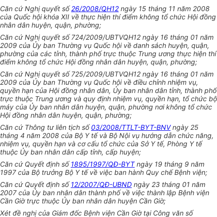
Căn cứ Nghị quyết số
26/2008/QH12
ngày 15 tháng 11 năm 2008
của Quốc hội khóa XII về thực hiện thí điểm không tổ chức Hội đồng
nhân dân huyện, quận, phường;
Căn cứ Nghị quyết số 724/2009/UBTVQH12 ngày 16 tháng 01 năm
2009 của Ủy ban Thường vụ Quốc hội về danh sách huyện, quận,
phường của các tỉnh, thành phố trực thuộc Trung ương thực hiện thí
điểm không tổ chức Hội đồng nhân dân huyện, quận, phường;
Căn cứ Nghị quyết số 725/2009/UBTVQH12 ngày 16 tháng 01 năm
2009 của Ủy ban Thường vụ Quốc hội về điều chỉnh nhiệm vụ,
quyền hạn của Hội đồng nhân dân, Ủy ban nhân dân tỉnh, thành phố
trực thuộc Trung ương và quy định nhiệm vụ, quyền hạn, tổ chức bộ
máy của Ủy ban nhân dân huyện, quận, phường nơi không tổ chức
Hội đồng nhân dân huyện, quận, phường;
Căn cứ Thông tư liên tịch số
03/2008/TTLT-BYT-BNV
ngày 25
tháng 4 năm 2008 của Bộ Y tế và Bộ Nội vụ hướng dẫn chức năng,
nhiệm vụ, quyền hạn và cơ cấu tổ chức của Sở Y tế, Phòng Y tế
thuộc Ủy ban nhân dân cấp tỉnh, cấp huyện;
Căn cứ Quyết định số
1895/1997/QĐ-BYT
ngày 19 tháng 9 năm
1997 của Bộ trưởng Bộ Y tế về việc ban hành Quy chế Bệnh viện;
Căn cứ Quyết định số
12/2007/QĐ-UBND
ngày 23 tháng 01 năm
2007 của Ủy ban nhân dân thành phố về việc thành lập Bệnh viện
Cần Giờ trực thuộc Ủy ban nhân dân huyện Cần Giờ;
Xét đề nghị của Giám đốc Bệnh viện Cần Giờ tại Công văn số