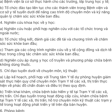
a) Bệnh viện là cơ sở thực hành cho các trường, lớp trung học y tế;
b) Tổ chức đào tạo liên tục cho các thành viên trong Bệnh viện và
cơ sở y tế tuyến dưới để nâng cao trình độ chuyên môn và kỹ năng
quản lý chăm sóc sức khỏe ban đầu.
4. Nghiên cứu khoa học về y học:
a) Nghiên cứu hoặc phối hợp nghiên cứu với các tổ chức trong và
ngoài nước;
b) Tổ chức tổng kết, đánh giá các đề tài và chương trình về chăm
sóc sức khỏe ban đầu;
c) Tham gia các công trình nghiên cứu về y tế cộng đồng và dịch tễ
học trong công tác chăm sóc sức khỏe ban đầu;
d) Nghiên cứu áp dụng y học cổ truyền và phương pháp chữa bệnh
không dùng thuốc.
5. Chỉ đạo tuyến dưới về chuyên môn, kỹ thuật:
a) Lập kế hoạch, phối hợp với Trung tâm Y tế dự phòng huyện giám
sát thực hiện quy chế chuyên môn Trạm Y tế các xã, thị trấn thực
hiện về phác đồ chẩn đoán và điều trị theo quy định.
b) Triển khai khám, chữa bệnh bảo hiểm y tế tại Trạm Y tế các xã,
thị trấn. Chỉ đạo tuyến trong hoạt động cấp cứu, khám chữa bệnh
tại Trạm Y tế các xã, thị trấn; hỗ trợ chuyên môn kỹ thuật các trạm y
tế trong hoạt động phát triển y tế trên địa bàn huyện.
6. Phòng bệnh: