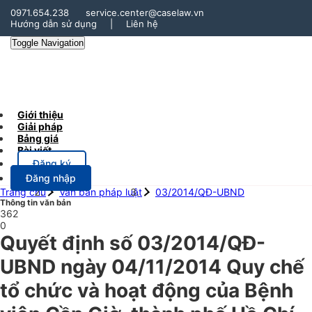
0971.654.238
service.center@caselaw.vn
Hướng dẫn sử dụng
|
Liên hệ
Toggle Navigation
Giới thiệu
Giải pháp
Bảng giá
Bài viết
Đăng ký
Đăng nhập
Trang chủ
Văn bản pháp luật
03/2014/QĐ-UBND
Thông tin văn bản
362
0
Quyết định số 03/2014/QĐ-
UBND ngày 04/11/2014 Quy chế
tổ chức và hoạt động của Bệnh