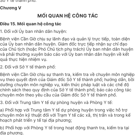
Sở Y tế thành phố.
Chương V
MỐI QUAN HỆ CÔNG TÁC
Điều 15. Mối quan hệ công tác
1. Đối với Ủy ban nhân dân huyện:
Bệnh viện Cần Giờ chịu sự lãnh đạo và quản lý trực tiếp, toàn diện
của Ủy ban nhân dân huyện. Giám đốc trực tiếp nhận sự chỉ đạo
của Chủ tịch (hoặc Phó Chủ tịch phụ trách) Ủy ban nhân dân huyện
và phải thường xuyên báo cáo với Ủy ban nhân dân huyện về kết
quả thực hiện nhiệm vụ.
2. Đối với Sở Y tế thành phố:
Bệnh viện Cần Giờ chịu sự thanh tra, kiểm tra về chuyên môn nghiệp
vụ theo quyết định của Giám đốc Sở Y tế thành phố; hướng dẫn, bồi
dưỡng chuyên môn nghiệp vụ, kiến thức pháp luật và các chế độ
chính sách theo quy định của Sở Y tế thành phố; báo cáo công tác
chuyên môn theo yêu cầu của Giám đốc Sở Y tế thành phố.
3. Đối với Trung tâm Y tế dự phòng huyện và Phòng Y tế:
a) Phối hợp với Trung tâm Y tế dự phòng huyện trong việc hỗ trợ
chuyên môn kỹ thuật đối với Trạm Y tế các xã, thị trấn và trong kế
hoạch phát triển y tế tại địa phương;
b) Phối hợp với Phòng Y tế trong hoạt động thanh tra, kiểm tra tại
địa phương.