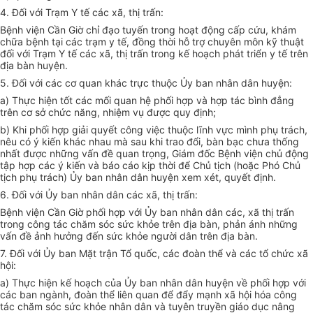
4. Đối với Trạm Y tế các xã, thị trấn:
Bệnh viện Cần Giờ chỉ đạo tuyến trong hoạt động cấp cứu, khám
chữa bệnh tại các trạm y tế, đồng thời hỗ trợ chuyên môn kỹ thuật
đối với Trạm Y tế các xã, thị trấn trong kế hoạch phát triển y tế trên
địa bàn huyện.
5. Đối với các cơ quan khác trực thuộc Ủy ban nhân dân huyện:
a) Thực hiện tốt các mối quan hệ phối hợp và hợp tác bình đẳng
trên cơ sở chức năng, nhiệm vụ được quy định;
b) Khi phối hợp giải quyết công việc thuộc lĩnh vực mình phụ trách,
nêu có ý kiến khác nhau mà sau khi trao đổi, bàn bạc chưa thống
nhất được những vấn đề quan trọng, Giám đốc Bệnh viện chủ động
tập hợp các ý kiến và báo cáo kịp thời để Chủ tịch (hoặc Phó Chủ
tịch phụ trách) Ủy ban nhân dân huyện xem xét, quyết định.
6. Đối với Ủy ban nhân dân các xã, thị trấn:
Bệnh viện Cần Giờ phối hợp với Ủy ban nhân dân các, xã thị trấn
trong công tác chăm sóc sức khỏe trên địa bàn, phản ánh những
vấn đề ảnh hưởng đến sức khỏe người dân trên địa bàn.
7. Đối với Ủy ban Mặt trận Tổ quốc, các đoàn thể và các tổ chức xã
hội:
a) Thực hiện kế hoạch của Ủy ban nhân dân huyện về phối hợp với
các ban ngành, đoàn thể liên quan để đẩy mạnh xã hội hóa công
tác chăm sóc sức khỏe nhân dân và tuyên truyền giáo dục nâng