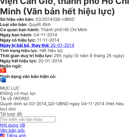
viện Cần Giờ, thành phố Hồ Chí
Minh (Văn bản hết hiệu lực)
Số hiệu văn bản:
03/2014/QĐ-UBND
Loại văn bản:
Quyết định
Cơ quan ban hành:
Thành phố Hồ Chí Minh
Ngày ban hành:
04-11-2014
Ngày có hiệu lực:
11-11-2014
Ngày bị bãi bỏ, thay thế:
20-01-2014
Hết hiệu lực
Tình trạng hiệu lực:
Thời gian duy trì hiệu lực:
295 ngày
(
0 năm
9 tháng
25 ngày
)
Ngày hết hiệu lực:
20-01-2014
Ngôn ngữ:
Định dạng văn bản hiện có:
MỤC LỤC
Không có mục lục
Tải về (WORD)
Quyet dinh so 03-2014_QD-UBND ngay 04-11-2014 (Het hieu
luc).doc
Tải lược đồ
Nội dung VB
Văn bản gốc
Tiếng anh