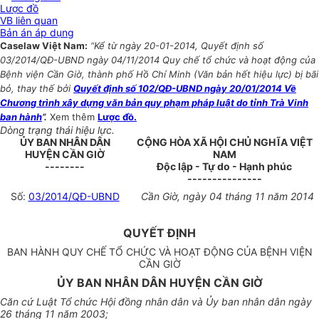
Lược đồ
VB liên quan
Bản án áp dụng
Caselaw Việt Nam:
“Kể từ ngày 20-01-2014, Quyết định số
03/2014/QĐ-UBND ngày 04/11/2014 Quy chế tổ chức và hoạt động của
Bệnh viện Cần Giờ, thành phố Hồ Chí Minh (Văn bản hết hiệu lực) bị bãi
bỏ, thay thế bởi
Quyết định số 102/QĐ-UBND ngày 20/01/2014 Về
Chương trình xây dựng văn bản quy phạm pháp luật do tỉnh Trà Vinh
ban hành
”.
Xem thêm
Lược đồ.
Dòng trạng thái hiệu lực.
ỦY BAN NHÂN DÂN
CỘNG HÒA XÃ HỘI CHỦ NGHĨA VIỆT
HUYỆN CẦN GIỜ
NAM
--------
Độc lập - Tự do - Hạnh phúc
---------------
Số:
03/2014/QĐ-UBND
Cần Giờ, ngày 04 tháng 11 năm 2014
QUYẾT ĐỊNH
BAN HÀNH QUY CHẾ TỔ CHỨC VÀ HOẠT ĐỘNG CỦA BỆNH VIỆN
CẦN GIỜ
ỦY BAN NHÂN DÂN HUYỆN CẦN GIỜ
Căn cứ Luật Tổ chức Hội đồng nhân dân và Ủy ban nhân dân ngày
26 tháng 11 năm 2003;