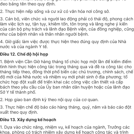
đeo bảng tên theo quy định.
2. Thực hiện nếp sống và cư xử có văn hóa nơi công sở.
3. Cán bộ, viên chức và người lao động phải có thái độ, phong cách
làm việc lịch sự, tận tụy, khiêm tốn, tôn trọng và lắng nghe ý kiến
của cán bộ phụ trách và lãnh đạo Bệnh viện, của đồng nghiệp, cũng
như của bệnh nhân và thân nhân người bệnh.
4. Giờ giấc làm việc được thực hiện theo đúng quy định của Nhà
nước và của ngành Y tế.
Điều 12. Chế độ hội họp
1. Bệnh viện Cần Giờ hàng tháng tổ chức họp một lần để kiểm điểm
tình hình thực hiện công tác trong tháng qua và đề ra công tác cho
tháng tiếp theo, đồng thời phổ biến các chủ trương, chính sách, chế
độ mới của Nhà nước và nhiệm vụ mới phát sinh ở địa phương; tổ
chức họp đột xuất để triển khai các công việc cần thiết và cấp
bách theo yêu cầu của Ủy ban nhân dân huyện hoặc của lãnh đạo
Sở Y tế thành phố.
2. Họp giao ban định kỳ theo nội quy của cơ quan.
3. Thực hiện chế độ báo cáo hàng tháng, quý, năm và báo cáo đột
xuất theo quy định.
Điều 13. Xây dựng kế hoạch
1. Dựa vào chức năng, nhiệm vụ, kế hoạch của ngành, Trưởng các
khoa, phòng có trách nhiệm xây dựng kế hoạch công tác và trình