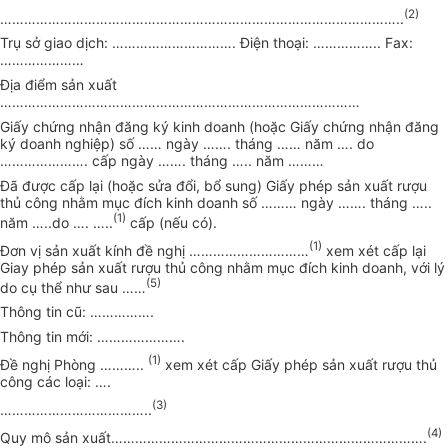
(2)
………………………………………………………………………………………..
Trụ sở giao dịch:
………………………….
Điện thoại:
……………..
Fax:
…………………
Địa điểm sản xuất
………………………………………………………………………………
Giấy chứng nhận đăng ký kinh doanh (hoặc Giấy chứng nhận đăng
ký doanh nghiệp) số
……
ngày
…….
tháng
……
năm
….
do
………………….
cấp ngày
…….
tháng
…..
năm
………
Đã được cấp lại (hoặc sửa đổi, bổ sung) Giấy phép sản xuất rượu
thủ công nhằm mục đích kinh doanh số
………
ngày
…….
tháng
…..
(1)
năm
…..
do
…. …..
cấp (nếu có).
(1)
Đơn vị sản xuất kính đề nghị
…………………………
xem xét cấp lại
Giay phép sản xuất rượu thủ công nhằm mục đích kinh doanh, với lý
(5)
do cụ thể như sau
……
Thông tin cũ:
…………….
Thông tin mới:
………………….
(1)
Đề nghị Phòng
………..
xem xét cấp Giấy phép sản xuất rượu thủ
công các loại:
….
(3)
………………………………..
(4)
Quy mô sản xuất
…………………………………………………………………….