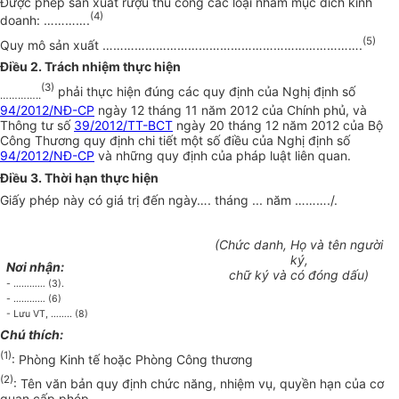
Được phép sản xuất rượu thủ công các loại nhằm mục đích kinh
(4)
doanh:
………….
(5)
Quy mô sản xuất
……………………………………………………………….
Điều 2. Trách nhiệm thực hiện
(3)
phải thực hiện đúng các quy định của Nghị định số
…………..
94/2012/NĐ-CP
ngày 12 tháng 11 năm 2012 của Chính phủ, và
Thông tư số
39/2012/TT-BCT
ngày 20 tháng 12 năm 2012 của Bộ
Công Thương quy định chi tiết một số điều của Nghị định số
94/2012/NĐ-CP
và những quy định của pháp luật liên quan.
Điều 3. Thời hạn thực hiện
Giấy phép này có giá trị đến ngày…. tháng ... năm
……….
/.
(Chức danh, Họ và tên người
ký,
Nơi nhận:
chữ ký và có đóng dấu)
- …………
(3).
-
…………
(6)
- Lưu VT,
……..
(8)
Ch
ú
thích:
(1)
: Phòng Kinh tế hoặc Phòng Công thương
(2)
: Tên văn bản quy định chức năng, nhiệm vụ, quyền hạn của cơ
quan cấp phép.