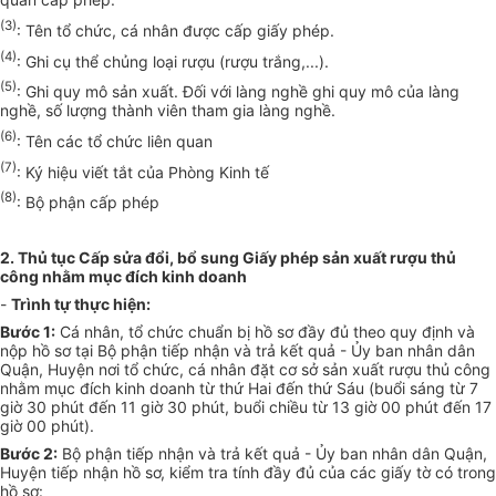
(3)
: Tên tổ chức, cá nhân được cấp giấy phép.
(4)
: Ghi cụ thể chủng loại rượu (rượu trắng,...).
(5)
: Ghi quy mô sản xuất. Đối với làng nghề ghi quy mô của làng
nghề, số lượng thành viên tham gia làng nghề.
(6)
: Tên các tổ chức liên quan
(7)
: Ký hiệu viết tắt của Phòng Kinh tế
(8)
: Bộ phận cấp phép
2. Thủ tục Cấp sửa đổi, bổ sung Giấy phép sản xuất rượu thủ
công nhằm mục đích kinh doanh
-
Trình tự thực hiện:
Bước 1:
Cá nhân, tổ chức chuẩn bị hồ sơ đầy đủ theo quy định và
nộp hồ sơ tại Bộ phận tiếp nhận và trả kết quả - Ủy ban nhân dân
Quận, Huyện nơi tổ chức, cá nhân đặt cơ sở sản xuất rượu thủ công
nhằm mục đích kinh doanh từ thứ Hai đến thứ Sáu (buổi sáng từ 7
giờ 30 phút đến 11 giờ 30 phút, buổi chiều từ 13 giờ 00 phút đến 17
giờ 00 phút).
Bước 2:
Bộ phận tiếp nhận và trả kết quả - Ủy ban nhân dân Quận,
Huyện tiếp nhận hồ sơ, kiểm tra tính đầy đủ của các giấy tờ có trong
hồ sơ: