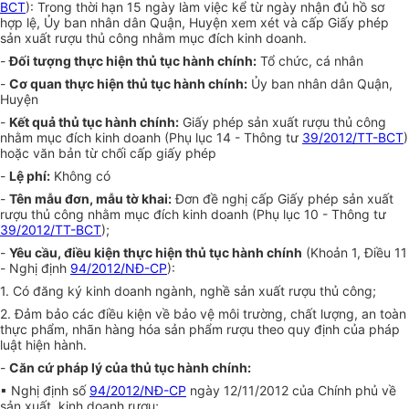
BCT
): Trong thời hạn 15 ngày làm việc kể từ ngày nhận đủ hồ sơ
hợp lệ, Ủy ban nhân dân Quận, Huyện xem xét và cấp Giấy phép
sản xuất rượu thủ công nhằm mục đích kinh doanh.
-
Đối tượng thực hiện thủ tục hành chính:
Tổ chức, cá nhân
-
Cơ quan thực hiện thủ tục hành chính:
Ủy ban nhân dân Quận,
Huyện
-
Kết quả thủ tục hành chính:
Giấy phép sản xuất rượu thủ công
nhằm mục đích kinh doanh (Phụ lục 14 - Thông tư
39/2012/TT-BCT
)
hoặc văn bản từ chối cấp giấy phép
-
Lệ phí:
Không có
-
Tên mẫu đơn, mẫu tờ khai:
Đơn đề nghị cấp Giấy phép sản xuất
rượu thủ công nhằm mục đích kinh doanh (Phụ lục 10 - Thông tư
39/2012/TT-BCT
);
-
Yêu cầu, điều kiện thực hiện thủ tục hành chính
(Khoản 1, Điều 11
- Nghị định
94/2012/NĐ-CP
):
1. Có đăng ký kinh doanh ngành, nghề sản xuất rượu thủ công;
2. Đảm bảo các điều kiện về bảo vệ môi trường, chất lượng, an toàn
thực phẩm, nhãn hàng hóa sản phẩm rượu theo quy định của pháp
luật hiện hành.
-
Căn cứ pháp lý của thủ tục hành chính:
▪ Nghị định số
94/2012/NĐ-CP
ngày 12/11/2012 của Chính phủ về
sản xuất, kinh doanh rượu;