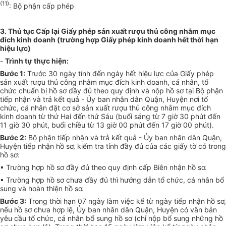
(11)
: Bộ phận cấp phép
3. Thủ tục Cấp lại Giấy phép sản xuất rượu thủ công nhằm mục
đích kinh doanh (trường hợp Giấy phép kinh doanh hết thời hạn
hiệu lực)
-
Trình tự thực hiện:
Bước 1:
Trước 30 ngày tính đến ngày hết hiệu lực của Giấy phép
sản xuất rượu thủ công nhằm mục đích kinh doanh, cá nhân, tổ
chức chuẩn bị hồ sơ đầy đủ theo quy định và nộp hồ sơ tại Bộ phận
tiếp nhận và trả kết quả - Ủy ban nhân dân Quận, Huyện nơi tổ
chức, cá nhân đặt cơ sở sản xuất rượu thủ công nhằm mục đích
kinh doanh từ thứ Hai đến thứ Sáu (buổi sáng từ 7 giờ 30 phút đến
11 giờ 30 phút, buổi chiều từ 13 giờ 00 phút đến 17 giờ 00 phút).
Bước 2:
Bộ phận tiếp nhận và trả kết quả - Ủy ban nhân dân Quận,
Huyện tiếp nhận hồ sơ, kiểm tra tính đầy đủ của các giấy tờ có trong
hồ sơ:
▪ Trường hợp hồ sơ đầy đủ theo quy định cấp Biên nhận hồ sơ.
▪ Trường hợp hồ sơ chưa đầy đủ thì hướng dẫn tổ chức, cá nhân bổ
sung và hoàn thiện hồ sơ.
Bước 3:
Trong thời hạn 07 ngày làm việc kể từ ngày tiếp nhận hồ sơ,
nếu hồ sơ chưa hợp lệ, Ủy ban nhân dân Quận, Huyện có văn bản
yêu cầu tổ chức, cá nhân bổ sung hồ sơ (chỉ nộp bổ sung những hồ