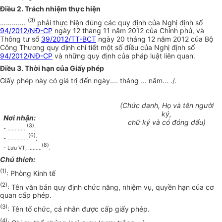
Điều 2. Trách nhiệm thực hiện
(3)
………….
phải thực hiện đúng các quy định của Nghị định số
94/2012/NĐ-CP
ngày 12 tháng 11 năm 2012 của Chính phủ, và
Thông tư số
39/2012/TT-BCT
ngày 20 tháng 12 năm 2012 của Bộ
Công Thương quy định chi tiết một số điều của Nghị định số
94/2012/NĐ-CP
và những quy định của pháp luật liên quan.
Điều 3. Thời hạn của Giấy phép
Giấy phép này có giá trị đến ngày.... tháng ... năm... ./.
(Chức danh, Họ và tên người
ký,
Nơi nhận:
chữ ký và có đóng dấu)
(3)
- ………….
;
(6)
-
…………..
;
(
8
)
- Lưu VT,
………
.
Ch
ú
thích:
(1)
: Phòng Kinh tế
(2)
: Tên văn bản quy định chức năng, nhiệm vụ, quyền hạn của cơ
quan cấp phép.
(3)
: Tên tổ chức, cá nhân được cấp giấy phép.
(4)