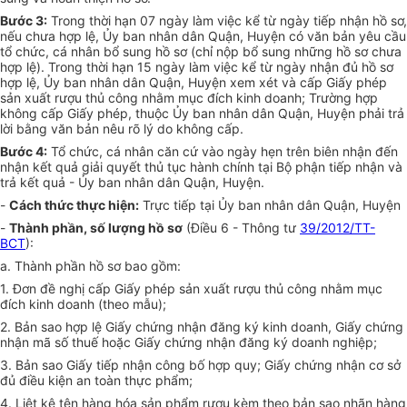
Bước 3:
Trong thời hạn 07 ngày làm việc kể từ ngày tiếp nhận hồ sơ,
nếu chưa hợp lệ, Ủy ban nhân dân Quận, Huyện có văn bản yêu cầu
tổ chức, cá nhân bổ sung hồ sơ (chỉ nộp bổ sung những hồ sơ chưa
hợp lệ). Trong thời hạn 15 ngày làm việc kể từ ngày nhận đủ hồ sơ
hợp lệ, Ủy ban nhân dân Quận, Huyện xem xét và cấp Giấy phép
sản xuất rượu thủ công nhằm mục đích kinh doanh; Trường hợp
không cấp Giấy phép, thuộc Ủy ban nhân dân Quận, Huyện phải trả
lời bằng văn bản nêu rõ lý do không cấp.
Bước 4:
Tổ chức, cá nhân căn cứ vào ngày hẹn trên biên nhận đến
nhận kết quả giải quyết thủ tục hành chính tại Bộ phận tiếp nhận và
trả kết quả - Ủy ban nhân dân Quận, Huyện.
-
Cách thức thực hiện:
Trực tiếp tại Ủy ban nhân dân Quận, Huyện
-
Thành phần, số lượng hồ sơ
(Điều 6 - Thông tư
39/2012/TT-
BCT
):
a. Thành phần hồ sơ bao gồm:
1. Đơn đề nghị cấp Giấy phép sản xuất rượu thủ công nhằm mục
đích kinh doanh (theo mẫu);
2. Bản sao hợp lệ Giấy chứng nhận đăng ký kinh doanh, Giấy chứng
nhận mã số thuế hoặc Giấy chứng nhận đăng ký doanh nghiệp;
3. Bản sao Giấy tiếp nhận công bố hợp quy; Giấy chứng nhận cơ sở
đủ điều kiện an toàn thực phẩm;
4. Liệt kê tên hàng hóa sản phẩm rượu kèm theo bản sao nhãn hàng