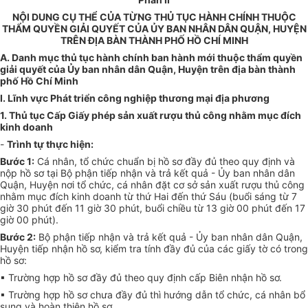
NỘI DUNG CỤ THỂ CỦA TỪNG THỦ TỤC HÀNH CHÍNH THUỘC
THẨM QUYỀN GIẢI QUYẾT CỦA ỦY BAN NHÂN DÂN QUẬN, HUYỆN
TRÊN ĐỊA BÀN THÀNH PHỐ HỒ CHÍ MINH
A. Danh mục thủ tục hành chính ban hành mới thuộc thẩm quyền
giải quyết của Ủy ban nhân dân Quận, Huyện trên địa bàn thành
phố Hồ Chí Minh
I. Lĩnh vực Phát triển công nghiệp thương mại địa phương
1. Thủ tục Cấp Giấy phép sản xuất rượu thủ công nhằm mục đích
kinh doanh
-
Trình tự thực hiện:
Bước 1:
Cá nhân, tổ chức chuẩn bị hồ sơ đầy đủ theo quy định và
nộp hồ sơ tại Bộ phận tiếp nhận và trả kết quả - Ủy ban nhân dân
Quận, Huyện nơi tổ chức, cá nhân đặt cơ sở sản xuất rượu thủ công
nhằm mục đích kinh doanh từ thứ Hai đến thứ Sáu (buổi sáng từ 7
giờ 30 phút đến 11 giờ 30 phút, buổi chiều từ 13 giờ 00 phút đến 17
giờ 00 phút).
Bước 2:
Bộ phận tiếp nhận và trả kết quả - Ủy ban nhân dân Quận,
Huyện tiếp nhận hồ sơ, kiểm tra tính đầy đủ của các giấy tờ có trong
hồ sơ:
▪ Trường hợp hồ sơ đầy đủ theo quy định cấp Biên nhận hồ sơ.
▪ Trường hợp hồ sơ chưa đầy đủ thì hướng dẫn tổ chức, cá nhân bổ
sung và hoàn thiện hồ sơ.