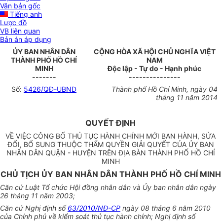
Văn bản gốc
Tiếng anh
Lược đồ
VB liên quan
Bản án áp dụng
ỦY BAN NHÂN DÂN
CỘNG HÒA XÃ HỘI CHỦ NGHĨA VIỆT
THÀNH PHỐ HỒ CHÍ
NAM
MINH
Độc lập - Tự do - Hạnh phúc
-------
---------------
Số:
5426/QĐ-UBND
Thành phố Hồ Chí Minh, ngày 04
tháng 11 năm 2014
QUYẾT ĐỊNH
VỀ VIỆC CÔNG BỐ THỦ TỤC HÀNH CHÍNH MỚI BAN HÀNH, SỬA
ĐỔI, BỔ SUNG THUỘC THẨM QUYỀN GIẢI QUYẾT CỦA ỦY BAN
NHÂN DÂN QUẬN - HUYỆN TRÊN ĐỊA BÀN THÀNH PHỐ HỒ CHÍ
MINH
CHỦ TỊCH ỦY BAN NHÂN DÂN THÀNH PHỐ HỒ CHÍ MINH
Căn cứ Luật
Tổ chức
Hội đồng nhân dân và
Ủy ban
nhân dân ngày
26 tháng 11 năm 2003;
Căn cứ Nghị định số
63/2010/NĐ-CP
ngày 08 tháng 6 năm 2010
của Chính phủ về kiểm soát thủ tục hành chính; Nghị định số