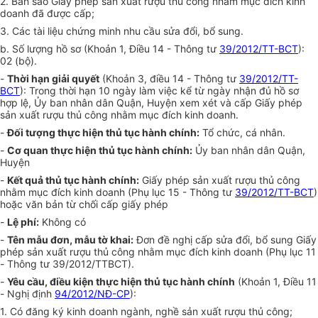
2. Bản sao Giấy phép sản xuất rượu thủ công nhằm mục đích kinh
doanh đã được cấp;
3. Các tài liệu chứng minh nhu cầu sửa đổi, bổ sung.
b. Số lượng hồ sơ (Khoản 1, Điều 14 - Thông tư
39/2012/TT-BCT
):
02 (bộ).
-
Thời hạn giải quyết
(Khoản 3, điều 14 - Thông tư
39/2012/TT-
BCT
): Trong thời hạn 10 ngày làm việc kể từ ngày nhận đủ hồ sơ
hợp lệ, Ủy ban nhân dân Quận, Huyện xem xét và cấp Giấy phép
sản xuất rượu thủ công nhằm mục đích kinh doanh.
-
Đối tượng thực hiện thủ tục hành chính:
Tổ chức, cá nhân.
-
Cơ quan thực hiện thủ tục hành chính:
Ủy ban nhân dân Quận,
Huyện
-
Kết quả thủ tục hành chính:
Giấy phép sản xuất rượu thủ công
nhằm mục đích kinh doanh (Phụ lục 15 - Thông tư
39/2012/TT-BCT
)
hoặc văn bản từ chối cấp giấy phép
-
Lệ phí:
Không có
-
Tên mẫu đơn, mẫu tờ khai:
Đơn đề nghị cấp sửa đổi, bổ sung Giấy
phép sản xuất rượu thủ công nhằm mục đích kinh doanh (Phụ lục 11
- Thông tư 39/2012/TTBCT).
-
Yêu cầu, điều kiện thực hiện thủ tục hành chính
(Khoản 1, Điều 11
- Nghị định
94/2012/NĐ-CP
):
1. Có đăng ký kinh doanh ngành, nghề sản xuất rượu thủ công;