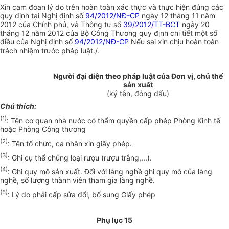
Xin cam đoan lý do trên hoàn toàn xác thực và thực hiện đúng các
quy định tại Nghị định số
94/2012/NĐ-CP
ngày 12 tháng 11 năm
2012 của Chính phủ, và Thông tư số
39/2012/TT-BCT
ngày 20
tháng 12 năm 2012 của Bộ Công Thương quy định chi tiết một số
điều của Nghị định số
94/2012/NĐ-CP
Nếu sai xin chịu hoàn toàn
trách nhiệm trước pháp luật./.
Người đại diện theo pháp luật của Đơn vị, chủ th
ể
sản xuất
(ký tên, đóng dấu)
Chú thích:
(1)
: Tên cơ quan nhà nước có thẩm quyền cấp phép Phòng Kinh tế
hoặc Phòng Công thương
(2)
: Tên tổ chức, cá nhân xin giấy phép.
(3)
: Ghi cụ thể chủng loại rượu (rượu trắng,...).
(4)
: Ghi quy mô sản xuất. Đối với làng nghề ghi quy mô của làng
nghề, số lượng thành viên tham gia làng nghề.
(5)
: Lý do phải cấp sửa đổi, bổ sung Giấy phép
Phụ lục 15