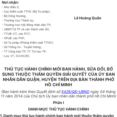
Nơi nhận:
- Như điều 3;
- Cục Kiểm soát TTHC (Bộ Tư pháp);
- Bộ Công thương;
Lê Hoàng Quân
- Thường trực Thành ủy;
- Thường trực Hội đồng nhân dân TP;
- UBMTTQ TP và các thành viên (6);
- TTUB: CT, các PCT;
- VPUB: các PVP;
- Sở Tư pháp (Phòng Kiểm soát TTHC);
- Sở Thông tin - Truyền thông;
- TT Công báo TP; TT Tin học TP;
- Lưu: VT, (CCHC/Đ).
THỦ TỤC HÀNH CHÍNH MỚI BAN HÀNH, SỬA ĐỔI, BỔ
SUNG THUỘC THẨM QUYỀN GIẢI QUYẾT CỦA ỦY BAN
NHÂN DÂN QUẬN, HUYỆN TRÊN ĐỊA BÀN THÀNH PHỐ
HỒ CHÍ MINH
(Ban hành kèm theo
Quyết định số
5426/QĐ-UBND
ngày 04 tháng
11 năm 2014 của Chủ tịch Ủy ban nhân dân
thành phố
Hồ Chí Minh)
Phần I
DANH MỤC THỦ TỤC HÀNH CHÍNH
1. Danh mục thủ tục hành chính ban hành mới thuộc thẩm quyền