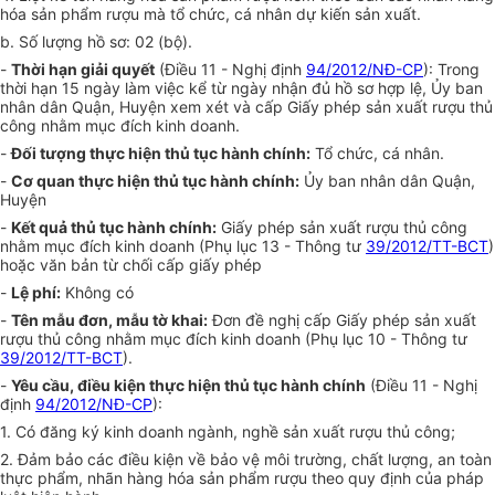
hóa sản phẩm rượu mà tổ chức, cá nhân dự kiến sản xuất.
b. Số lượng hồ sơ: 02 (bộ).
-
Thời hạn giải quyết
(Điều 11 - Nghị định
94/2012/NĐ-CP
): Trong
thời hạn 15 ngày làm việc kể từ ngày nhận đủ hồ sơ hợp lệ, Ủy ban
nhân dân Quận, Huyện xem xét và cấp Giấy phép sản xuất rượu thủ
công nhằm mục đích kinh doanh.
-
Đối tượng thực hiện thủ tục hành chính:
Tổ chức, cá nhân.
-
Cơ quan thực hiện thủ tục hành chính:
Ủy ban nhân dân Quận,
Huyện
-
Kết quả thủ tục hành chính:
Giấy phép sản xuất rượu thủ công
nhằm mục đích kinh doanh (Phụ lục 13 - Thông tư
39/2012/TT-BCT
)
hoặc văn bản từ chối cấp giấy phép
-
Lệ phí:
Không có
-
Tên mẫu đơn, mẫu tờ khai:
Đơn đề nghị cấp Giấy phép sản xuất
rượu thủ công nhằm mục đích kinh doanh (Phụ lục 10 - Thông tư
39/2012/TT-BCT
).
-
Yêu cầu, điều kiện thực hiện thủ tục hành chính
(Điều 11 - Nghị
định
94/2012/NĐ-CP
):
1. Có đăng ký kinh doanh ngành, nghề sản xuất rượu thủ công;
2. Đảm bảo các điều kiện về bảo vệ môi trường, chất lượng, an toàn
thực phẩm, nhãn hàng hóa sản phẩm rượu theo quy định của pháp