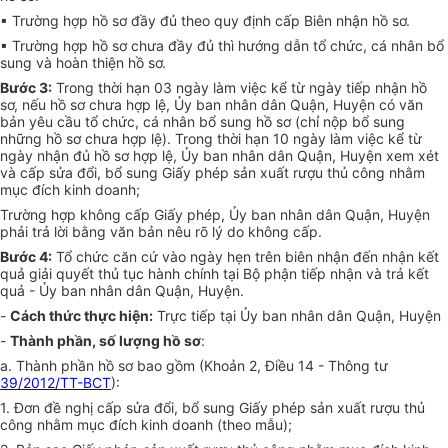
▪ Trường hợp hồ sơ đầy đủ theo quy định cấp Biên nhận hồ sơ.
▪ Trường hợp hồ sơ chưa đầy đủ thì hướng dẫn tổ chức, cá nhân bổ
sung và hoàn thiện hồ sơ.
Bước 3:
Trong thời hạn 03 ngày làm việc kể từ ngày tiếp nhận hồ
sơ, nếu hồ sơ chưa hợp lệ, Ủy ban nhân dân Quận, Huyện có văn
bản yêu cầu tổ chức, cá nhân bổ sung hồ sơ (chỉ nộp bổ sung
những hồ sơ chưa hợp lệ). Trong thời hạn 10 ngày làm việc kể từ
ngày nhận đủ hồ sơ hợp lệ, Ủy ban nhân dân Quận, Huyện xem xét
và cấp sửa đổi, bổ sung Giấy phép sản xuất rượu thủ công nhằm
mục đích kinh doanh;
Trường hợp không cấp Giấy phép, Ủy ban nhân dân Quận, Huyện
phải trả lời bằng văn bản nêu rõ lý do không cấp.
Bước 4:
Tổ chức căn cứ vào ngày hẹn trên biên nhận đến nhận kết
quả giải quyết thủ tục hành chính tại Bộ phận tiếp nhận và trả kết
quả - Ủy ban nhân dân Quận, Huyện.
-
Cách thức thực hiện:
Trực tiếp tại Ủy ban nhân dân Quận, Huyện
-
Thành phần, số lượng hồ sơ
:
a. Thành phần hồ sơ bao gồm (Khoản 2, Điều 14 - Thông tư
39/2012/TT-BCT
):
1. Đơn đề nghị cấp sửa đổi, bổ sung Giấy phép sản xuất rượu thủ
công nhằm mục đích kinh doanh (theo mẫu);