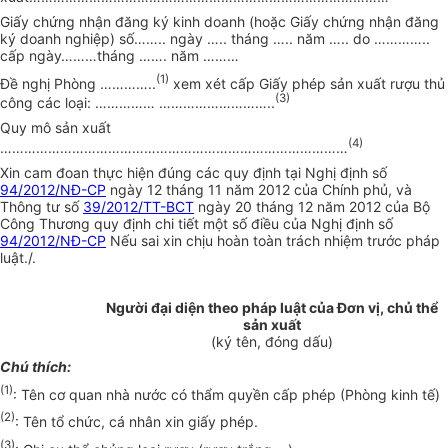
Giấy chứng nhận đăng ký kinh doanh (hoặc Giấy chứng nhận đăng
ký doanh nghiệp) số
……..
ngày
…..
tháng
…..
năm
…..
do
…………..
cấp ngày
………
tháng
…….
năm
………
(1)
Đề nghị Phòng
…………..
xem xét cấp Giấy phép sản xuất rượu thủ
(3)
công các loại:
…………… ………………………..
Quy mô sản xuất
(4)
……………………………………………………………………………
Xin cam đoan thực hiện đúng các quy định tại Nghị định số
94/2012/NĐ-CP
ngày 12 tháng 11 năm 2012 của Chính phủ, và
Thông tư số
39/2012/TT-BCT
ngày 20 tháng 12 năm 2012 của Bộ
Công Thương quy định chi tiết một số điều của Nghị định số
94/2012/NĐ-CP
Nếu sai xin chịu hoàn toàn trách nhiệm trước pháp
luật./.
Người đại diện theo pháp luật của Đơn vị, chủ thể
sản xuất
(ký tên, đóng dấu)
Ch
ú
thích:
(1)
: Tên cơ quan nhà nước có thẩm quyền cấp phép (Phòng kinh tế)
(2)
: Tên tổ chức, cá nhân xin giấy phép.
(3)