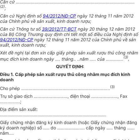
Căn cứ
…………………………………………………………………………………..
(2)
;
Căn cứ Nghị định s
ố
94/2012/NĐ-CP
ngày 12 tháng 11 năm 2012
của Chính phủ về sản xuất, kinh doanh rượu;
Căn cứ Thông tư s
ố
39/2012/TT-BCT
ngày 20 tháng 12 năm 2012
của Bộ Công Thương quy định chi tiết một số điều của Nghị định số
94/2012/NĐ-CP
ngày 12 tháng 11 năm 2012 của Chính phủ về sản
xuất, kinh doanh rượu;
Xét đề nghị tại đơn xin cấp giấy phép sản xuất rượu thủ công nhằm
(3)
mục đích kinh doanh ngày
….
tháng.. ..năm
…..
của
…………..
,
QUYẾT ĐỊNH:
Điều 1.
Cấp phép sản xuất rượu thủ công nhằm mục đích kinh
doanh
(3)
Cho phép
……………………………………………………………..
Trụ sở giao dịch
………………………
, điện thoại
…………………
, Fax
…………….
;
Địa điểm sản xuất:
………………………………………………………………………….
Giấy chứng nhận đăng ký kinh doanh (hoặc Giấy chứng nhận đăng
ký doanh nghiệp) số
…..
do
………………….
cấp ngày
…..
tháng
……
năm....