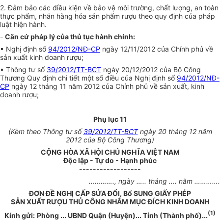
2. Đảm bảo các điều kiện về bảo vệ môi trường, chất lượng, an toàn
thực phẩm, nhãn hàng hóa sản phẩm rượu theo quy định của pháp
luật hiện hành.
-
Căn cứ pháp lý của thủ tục hành chính:
▪ Nghị định số
94/2012/NĐ-CP
ngày 12/11/2012 của Chính phủ về
sản xuất kinh doanh rượu;
▪ Thông tư số
39/2012/TT-BCT
ngày 20/12/2012 của Bộ Công
Thương Quy định chi tiết một số điều của Nghị định số
94/2012/NĐ-
CP
ngày 12 tháng 11 năm 2012 của Chính phủ về sản xuất, kinh
doanh rượu;
Phụ lục 11
(Kèm theo Thông tư số
39/2012/TT-BCT
ngày 20 tháng 12 năm
2012 của Bộ Công Thương)
CỘNG HÒA XÃ HỘI CHỦ NGHĨA VIỆT NAM
Độc lập - Tự do - Hạnh phúc
------------------
………….
, ngày
…..
tháng
….
năm
………….
ĐƠN ĐỀ NGHỊ CẤP SỬA ĐỔI, Bổ SUNG GIẤY PHÉP
SẢN XUẤT RƯỢU THỦ CÔNG NHẰM MỤC ĐÍCH KINH DOANH
(1)
Kính gửi:
Phòng ... UBND Quận (Huyện)... Tỉnh (Thành phố)...