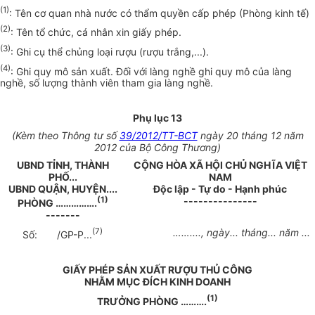
(1)
: Tên cơ quan nhà nước có thẩm quyền cấp phép (Phòng kinh tế)
(2)
: Tên tổ chức, cá nhân xin giấy phép.
(3)
: Ghi cụ thể chủng loại rượu (rượu trắng,...).
(4)
: Ghi quy mô sản xuất. Đối với làng nghề ghi quy mô của làng
nghề, số lượng thành viên tham gia làng nghề.
Phụ lục 13
(Kèm theo Thông tư số
39/2012/TT-BCT
ngày 20 tháng 12 năm
2012 của Bộ Công Thương)
UBND TỈNH, THÀNH
CỘNG HÒA XÃ HỘI CHỦ NGHĨA VIỆT
PHỐ...
NAM
UBND QUẬN, HUYỆN....
Độc lập - Tự do - Hạnh phúc
(1)
---------------
PHÒNG …
………….
-------
(7)
……....
, ngày... tháng... năm ...
Số:
/GP-P...
GIẤY PHÉP SẢN XUẤT RƯỢU THỦ CÔNG
NHẰM MỤC ĐÍCH KINH DOANH
(1)
TRƯỞNG PHÒNG
……….