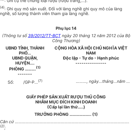
: Ghi cụ thể chủng loại rượu (rượu trắng,...).
(4)
: Ghi quy mô sản xuất. Đối với làng nghề ghi quy mô của làng
nghề, số lượng thành viên tham gia làng nghề.
Phụ lục 14
(Thông tư số
39/2012/TT-BCT
ngày 20 tháng 12 năm 2012 của Bộ
Công Thương)
UBND TỈNH, THÀNH
CỘNG HÒA XÃ HỘI CHỦ NGHĨA VIỆT
PHỐ...
NAM
UBND QUẬN,
Độc lập - Tự do - Hạnh phúc
HUYỆN....
---------------
(1)
PHÒNG
……….
-------
(
7
)
………
, ngày...tháng...năm ...
Số:
/GP-P...
GIẤY PHÉP SẢN XUẤT RƯỢU THỦ CÔNG
NHẰM MỤC ĐÍCH KINH DOANH
(Cấp
lại
lần thứ
….
.)
TRƯỞNG PHÒNG
………………..
(1)
Căn cứ
…………………………………………………………………………………….
(2)
;