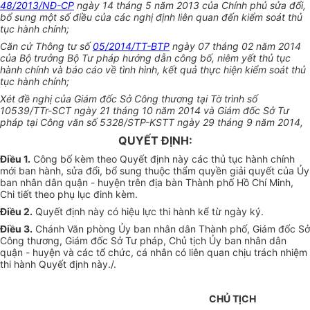
48/2013/NĐ-CP
ngày 14 tháng 5 năm 2013 của Chính phủ sửa đổi,
bổ sung một số điều của các nghị định liên quan đến kiểm soát thủ
tục hành chính;
Căn cứ Thông tư số
05/2014/TT-BTP
ngày 07 tháng 02 năm 2014
của Bộ trưởng Bộ Tư pháp hướng dẫn công bố, niêm yết thủ tục
hành chính và báo cáo về tình hình, kết quả thực hiện kiểm soát thủ
tục hành chính;
Xét đề nghị của Giám đốc Sở Công thương tại Tờ trình số
10539/TTr-SCT ngày 21 tháng 10 năm 2014 và Giám đốc Sở Tư
pháp tại Công văn số 5328/STP-KSTT ngày 29 tháng 9 năm 2014,
QUYẾT ĐỊNH:
Điều 1.
Công bố kèm theo Quyết định này các thủ tục hành chính
mới ban hành, sửa đổi, bổ sung thuộc
thẩm quyền
giải quyết của
Ủy
ban
nhân dân quận - huyện trên địa bàn Thành phố Hồ Chí Minh,
Chi tiết theo phụ lục đinh kèm.
Điều 2.
Quyết định này có hiệu lực thi hành kể từ ngày ký.
Điều 3.
Chánh Văn phòng
Ủy ban
nhân dân Thành phố, Giám đốc Sở
Công thương, Giám đốc Sở Tư pháp, Chủ tịch Ủy ban nhân dân
quận - huyện và các
tổ chức
, cá nhân có liên quan chịu trách nhiệm
thi hành Quyết định này./.
CHỦ TỊCH