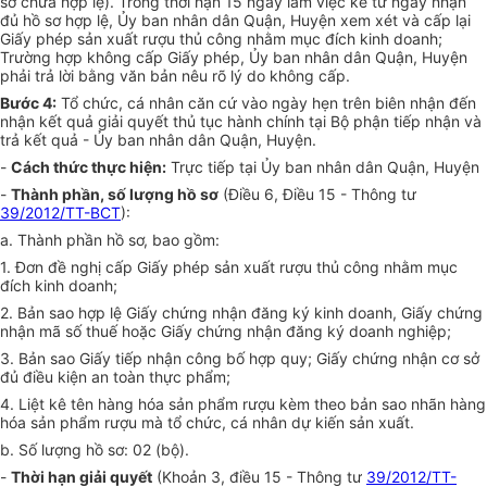
sơ chưa hợp lệ). Trong thời hạn 15 ngày làm việc kể từ ngày nhận
đủ hồ sơ hợp lệ, Ủy ban nhân dân Quận, Huyện xem xét và cấp lại
Giấy phép sản xuất rượu thủ công nhằm mục đích kinh doanh;
Trường hợp không cấp Giấy phép, Ủy ban nhân dân Quận, Huyện
phải trả lời bằng văn bản nêu rõ lý do không cấp.
Bước 4:
Tổ chức, cá nhân căn cứ vào ngày hẹn trên biên nhận đến
nhận kết quả giải quyết thủ tục hành chính tại Bộ phận tiếp nhận và
trả kết quả - Ủy ban nhân dân Quận, Huyện.
-
Cách thức thực hiện:
Trực tiếp tại Ủy ban nhân dân Quận, Huyện
-
Thành phần, số lượng hồ sơ
(Điều 6, Điều 15 - Thông tư
39/2012/TT-BCT
):
a. Thành phần hồ sơ, bao gồm:
1. Đơn đề nghị cấp Giấy phép sản xuất rượu thủ công nhằm mục
đích kinh doanh;
2. Bản sao hợp lệ Giấy chứng nhận đăng ký kinh doanh, Giấy chứng
nhận mã số thuế hoặc Giấy chứng nhận đăng ký doanh nghiệp;
3. Bản sao Giấy tiếp nhận công bố hợp quy; Giấy chứng nhận cơ sở
đủ điều kiện an toàn thực phẩm;
4. Liệt kê tên hàng hóa sản phẩm rượu kèm theo bản sao nhãn hàng
hóa sản phẩm rượu mà tổ chức, cá nhân dự kiến sản xuất.
b. Số lượng hồ sơ: 02 (bộ).
-
Thời hạn giải quyết
(Khoản 3, điều 15 - Thông tư
39/2012/TT-