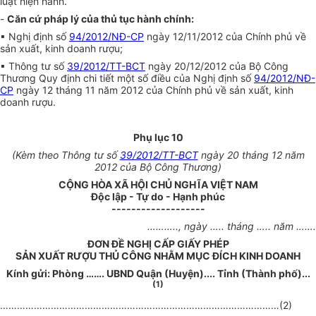
luật hiện hành.
-
Căn cứ pháp lý của thủ tục hành chính:
▪ Nghị định số
94/2012/NĐ-CP
ngày 12/11/2012 của Chính phủ v
ề
sản xuất, kinh doanh rượu;
▪ Thông tư số
39/2012/TT-BCT
ngày 20/12/2012 của Bộ Công
Thương Quy định chi tiết một số điều của Nghị định số
94/2012/NĐ-
CP
ngày 12 tháng 11 năm 2012 của Chính phủ về sản xuất, kinh
doanh rượu.
Phụ lục 10
(Kèm theo Thông tư số
39/2012/TT-BCT
ngày 20 tháng 12 năm
2012 của Bộ Công Thương)
CỘNG HÒA XÃ HỘI CHỦ NGHĨA VIỆT NAM
Độc lập - Tự do - Hạnh phúc
-------------------
………..
, ngày
…..
tháng
…..
năm
…….
ĐƠN ĐỀ NGHỊ CẤP GIẤY PHÉP
SẢN XUẤT RƯỢU THỦ CÔNG NHẰM MỤC ĐÍCH KINH DOANH
Kính gửi: Phòng
…….
UBND Quận (Huyện).... Tỉnh (Thành phố)...
(1)
………………………………………………………………………………………
(2)