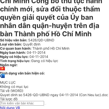
Chí Minh Công bố thủ tục hành
chính mới, sửa đổi thuộc thẩm
quyền giải quyết của Ủy ban
nhân dân quận-huyện trên địa
bàn Thành phố Hồ Chí Minh
Số hiệu văn bản:
5426/QĐ-UBND
Loại văn bản:
Quyết định
Cơ quan ban hành:
Thành phố Hồ Chí Minh
Ngày ban hành:
04-11-2014
Ngày có hiệu lực:
04-11-2014
Đang có hiệu lực
Tình trạng hiệu lực:
Ngôn ngữ:
Định dạng văn bản hiện có:
MỤC LỤC
Không có mục lục
Tải về (WORD)
Quyet dinh so 5426-QD-UBND ngay 04-11-2014 (Con hieu luc).doc
Tải lược đồ
Nội dung VB