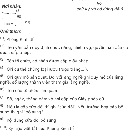
ký,
Nơi nhận:
chữ ký và có đóng dấu)
(3)
- ………….
;
(6)
-
…………..
;
(11)
- Lưu VT,
………
.
Ch
ú
thích:
(1)
: Phòng Kinh tế
(2)
: Tên văn bản quy định chức năng, nhiệm vụ, quyền hạn của cơ
quan cấp phép.
(3)
: Tên tổ chức, cá nhân được cấp giấy phép.
(4)
: Ghi cụ thể chủng loại rượu (rượu trắng,...).
(5)
: Ghi quy mô sản xuất. Đối với làng nghề ghi quy mô của làng
nghề, số lượng thành viên tham gia làng nghề.
(6)
: Tên các tổ chức liên quan
(7)
: Số, ngày, tháng năm và nơi cấp của Giấy phép cũ
(8)
: Nếu là cấp sửa đổi thì ghi "sửa đổi". Nếu trường hợp cấp bổ
sung thì ghi "bổ sung"
(9)
: nội dung sửa đổi bổ sung
(10)
: Ký hiệu viết tắt của Phòng Kinh tế