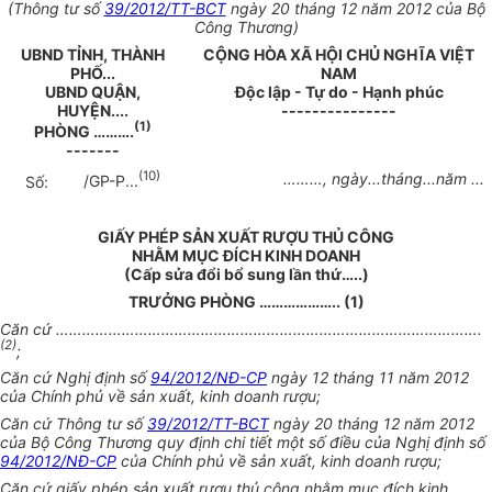
(Thông tư số
39/2012/TT-BCT
ngày 20 tháng 12 năm 2012 của Bộ
Công Thương)
UBND TỈNH, THÀNH
CỘNG HÒA XÃ HỘI CHỦ NGHĨA VIỆT
PHỐ...
NAM
UBND QUẬN,
Độc lập - Tự do - Hạnh phúc
HUYỆN....
---------------
(1)
PHÒNG
……….
-------
(10)
………
, ngày...tháng...năm ...
Số:
/GP-P...
GIẤY PHÉP SẢN XUẤT RƯỢU THỦ CÔNG
NHẰM MỤC ĐÍCH KINH DOANH
(Cấp sửa đổi bổ sung lần thứ
….
.)
TRƯỞNG PHÒNG
………………..
(1)
Căn cứ
…………………………………………………………………………………….
(2)
;
Căn cứ Nghị định số
94/2012/NĐ-CP
ngày 12 tháng 11 năm 2012
của Chính phủ về sản xuất, kinh doanh rượu;
Căn cứ Thông tư số
39/2012/TT-BCT
ngày 20 tháng 12 năm 2012
của Bộ Công Thương quy định chi tiết một số điều của Nghị định số
94/2012/NĐ-CP
của Chính phủ về sản xuất, kinh doanh rượu;
Căn cứ giấy phép sản xuất rượu thủ công nhằm mục đích kinh