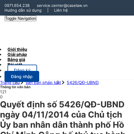
0971.654.238
service.center@caselaw.vn
Hướng dẫn sử dụng
|
Liên hệ
Toggle Navigation
Giới thiệu
Giải pháp
Bảng giá
Bài viết
Đăng ký
Đăng nhập
Trang chủ
Văn bản pháp luật
5426/QĐ-UBND
Thông tin văn bản
121
0
Quyết định số 5426/QĐ-UBND
ngày 04/11/2014 của Chủ tịch
Ủy ban nhân dân thành phố Hồ