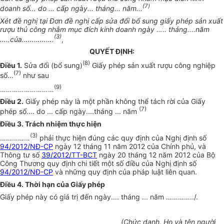
(7
)
doanh số... do ... cấp ngày... tháng... năm...
Xét đề nghị tại Đơn đề nghị cấp sửa đổi bổ sung giấy phép sản xuất
rượu thủ công nhằm mục đích kinh doanh ngày
…..
tháng....năm
(3)
…..
của
…………….
,
QUYẾT ĐỊNH:
(8)
Điều 1.
Sửa đổi (bổ sung)
Giấy phép sản xuất rượu công nghiệp
(7)
số...
như sau
(9)
………………………
Điều 2.
Giấy phép này là một phần không thể tách rời của Giấy
(7)
phép số.... do ... cấp ngày....tháng ... năm
Điều 3. Trách nhiệm thực hiện
(3
)
……………
phải thực hiện đúng các quy định của Nghị định số
94/2012/NĐ-CP
ngày 12 tháng 11 năm 2012 của Chính phủ, và
Thông tư số
39/2012/TT-BCT
ngày 20 tháng 12 năm 2012 của Bộ
Công Thương quy định chi tiết một số điều của Nghị định số
94/2012/NĐ-CP
và những quy định của pháp luật liên quan.
Điều 4. Thời hạn của Giấy phép
Giấy phép này có giá trị đến ngày.... tháng ... năm
…………..
/.
(Chức danh, Họ và tên người