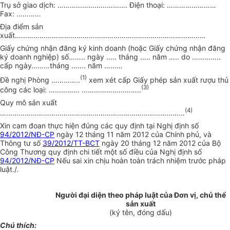
Trụ sở giao dịch:
…………………………….
Điện thoại:
……………………
Fax:
…………
Địa điểm sản
xuất
…………………………………………………………………………………
Giấy chứng nhận đăng ký kinh doanh (hoặc Giấy chứng nhận đăng
ký doanh nghiệp) số
……..
ngày
…..
tháng
…..
năm
…..
do
…………..
cấp ngày
………
tháng
…….
năm
………
(1)
Đề nghị Phòng
…………..
xem xét cấp Giấy phép sản xuất rượu thủ
(3)
công các loại:
…………… ………………………..
Quy mô sản xuất
(4)
………………………………………………………………………………
Xin cam đoan thực hiện đúng các quy định tại Nghị định số
94/2012/NĐ-CP
ngày 12 tháng 11 năm 2012 của Chính phủ, và
Thông tư số
39/2012/TT-BCT
ngày 20 tháng 12 năm 2012 của Bộ
Công Thương quy định chi tiết một số điều của Nghị định số
94/2012/NĐ-CP
Nếu sai xin chịu hoàn toàn trách nhiệm trước pháp
luật./.
Người đại diện theo pháp luật của Đơn vị, chủ thể
sản xuất
(ký tên, đóng dấu)
Ch
ú
thích: