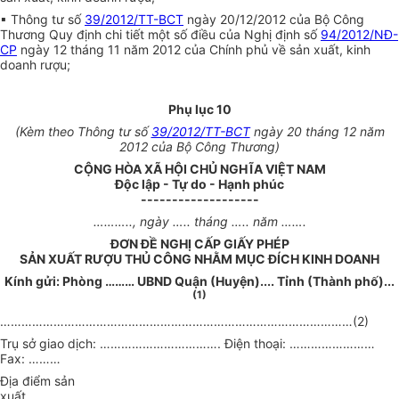
▪ Thông tư số
39/2012/TT-BCT
ngày 20/12/2012 của Bộ Công
Thương Quy định chi tiết một số điều của Nghị định số
94/2012/NĐ-
CP
ngày 12 tháng 11 năm 2012 của Chính phủ về sản xuất, kinh
doanh rượu;
Phụ lục 10
(Kèm theo Thông tư số
39/2012/TT-BCT
ngày 20 tháng 12 năm
2012 của Bộ Công Thương)
CỘNG HÒA XÃ HỘI CHỦ NGHĨA VIỆT NAM
Độc lập - Tự do - Hạnh phúc
-------------------
………..
, ngày
…..
tháng
…..
năm
…….
ĐƠN ĐỀ NGHỊ CẤP GIẤY PHÉP
SẢN XUẤT RƯỢU THỦ CÔNG NHẰM MỤC ĐÍCH KINH DOANH
Kính gửi: Phòng
………
UBND Quận (Huyện).... Tỉnh (Thành phố)...
(1)
………………………………………………………………………………………
(2)
Trụ sở giao dịch:
…………………………….
Điện thoại:
……………………
Fax:
………
Địa điểm sản
xuất
………………………………………………………………………………