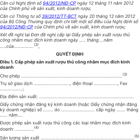
Căn cứ Nghị định số
94/2012/NĐ-CP
ngày 12 tháng 11 năm 2012
của Chính phủ về sản xuất, kinh doanh rượu;
Căn cứ Thông tư số
39/2012/TT-BCT
ngày 20 tháng 12 năm 2012
của Bộ Công Thương quy định chi tiết một số điều của Nghị định số
94/2012/NĐ-CP
của Chính phủ về sản xuất, kinh doanh rượu;
Xét đề nghị tại Đơn đề nghị cấp
lại G
iấy phép sản xuất rượu thủ
công nhằm mục đích kinh doanh ngày
…..
tháng....năm
(3)
…..
của
…………….
,
QUYẾT ĐỊNH:
Điều 1. Cấp phép sản xuất rượu thủ công nhằm mục đích kinh
doanh
(3)
Cho phép
………………………………………………………………………
Trụ sở giao dịch
………………………..
, điện thoại
……………….
, Fax
………………
;
Địa điểm sản xuất:
………………………………………………………………….
Giấy chứng nhận đăng ký kinh doanh (hoặc Giấy chứng nhận đăng
ký doanh nghiệp) số
……..
do
………………………
cấp ngày
…….
tháng
……
năm....
Được phép sản xuất rượu thủ công các loại nhằm mục đích kinh
(4)
doanh:
……………
(5)
Sản lượng sản xuất
…………………………………………………………………