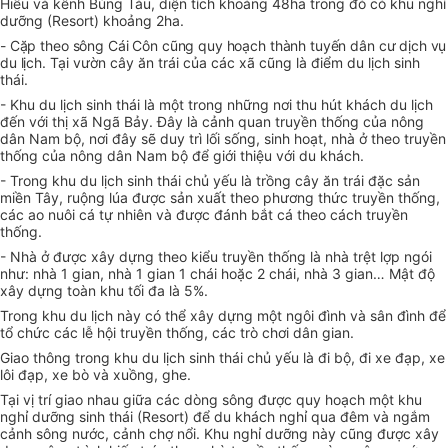
Hiếu và kênh Búng Tàu, diện tích khoảng 48ha trong đó có khu nghỉ
dưỡng (Resort) khoảng 2ha.
- Cặp theo sông Cái Côn cũng quy hoạch thành tuyến dân cư dịch vụ
du lịch.
Tại vườn cây ăn trái của các xã cũng là điểm du lịch sinh
thái.
- Khu du lịch sinh thái là một trong những nơi thu hút khách du lịch
đến với thị xã Ngã Bảy. Đây là cảnh quan truyền thống của nông
dân Nam bộ, nơi đây sẽ duy trì lối sống, sinh hoạt, nhà ở theo truyền
thống của nông dân Nam bộ để giới thiệu với du khách.
- Trong khu du lịch sinh thái chủ yếu là trồng cây ăn trái đặc sản
miền Tây, ruộng lúa được sản xuất theo phương thức truyền thống,
các ao nuôi cá tự nhiên và được đánh bắt cá theo cách truyền
thống.
- Nhà ở được xây dựng theo kiểu truyền thống là nhà trệt lợp ngói
như: nhà 1 gian, nhà 1 gian 1 chái hoặc 2 chái, nhà 3 gian… Mật độ
xây dựng toàn khu tối đa là 5%.
Trong khu du lịch này có thể xây dựng một ngôi đình và sân đình để
tổ chức các lễ hội truyền thống, các trò chơi dân gian.
Giao thông trong khu du lịch sinh thái chủ yếu là đi bộ, đi xe đạp, xe
lôi đạp, xe bò và xuồng, ghe.
Tại vị trí giao nhau giữa các dòng sông được quy hoạch một khu
nghỉ dưỡng sinh thái (Resort) để du khách nghỉ qua đêm và ngắm
cảnh sông nước, cảnh chợ nổi. Khu nghỉ dưỡng này cũng được xây