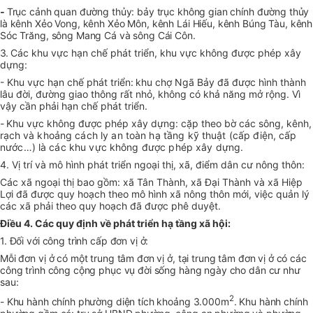
-
Trục cảnh quan đường thủy: bảy trục không gian chính đường thủy
là kênh Xẻo Vong, kênh Xẻo Môn, kênh Lái Hiếu, kênh Búng Tàu, kênh
Sóc Trăng, sông Mang Cá và sông Cái Côn.
3.
Các khu vực hạn chế phát triển, khu vực không được phép xây
dựng:
- Khu vực hạn chế phát triển:
khu chợ Ngã Bảy đã được hình thành
lâu đời, đường giao thông rất nhỏ, không có khả năng mở rộng. Vì
vậy cần phải hạn chế phát triển.
-
Khu vực không được phép xây dựng: cặp theo bờ các sông, kênh,
rạch
và khoảng cách ly an toàn hạ tầng kỹ thuật (cấp điện, cấp
nước…)
là các khu vực không được phép xây dựng.
4. Vị trí và mô hình phát triển ngoại thị, xã, điểm dân cư nông thôn:
Các xã ngoại thị bao gồm: xã Tân Thành, xã Đại Thành và xã Hiệp
Lợi đã được quy hoạch theo mô hình xã nông thôn mới, việc quản lý
các xã phải theo quy hoạch đã được phê duyệt.
Điều 4. Các quy định về phát triển hạ tầng xã hội:
1. Đối với công trình cấp đơn vị ở:
Mỗi đơn vị ở có một trung tâm đơn vị ở, tại trung tâm đơn vị ở có các
công trình công cộng phục vụ đời sống hàng ngày cho dân cư như
sau:
2
- Khu hành chính phường diện tích khoảng 3.000m
. Khu hành chính