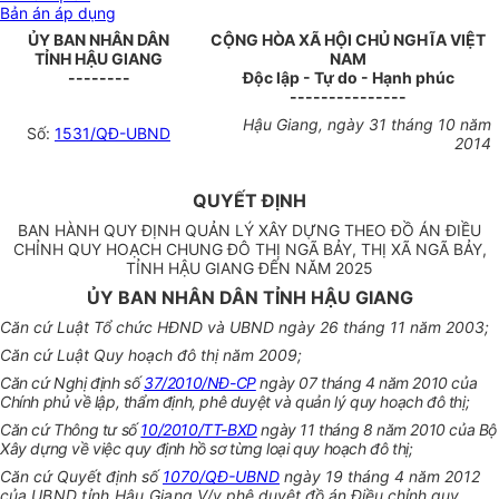
Bản án áp dụng
ỦY BAN NHÂN DÂN
CỘNG HÒA XÃ HỘI CHỦ NGHĨA VIỆT
TỈNH HẬU GIANG
NAM
--------
Độc lập - Tự do - Hạnh phúc
---------------
Hậu Giang, ngày 31 tháng 10 năm
Số:
1531/QĐ-UBND
2014
QUYẾT ĐỊNH
BAN HÀNH QUY ĐỊNH QUẢN LÝ XÂY DỰNG THEO ĐỒ ÁN ĐIỀU
CHỈNH QUY HOẠCH CHUNG ĐÔ THỊ NGÃ BẢY, THỊ XÃ NGÃ BẢY,
TỈNH HẬU GIANG ĐẾN NĂM 2025
ỦY BAN NHÂN DÂN TỈNH HẬU GIANG
Căn cứ Luật Tổ chức HĐND và UBND ngày 26 tháng 11 năm 2003;
Căn cứ Luật Quy hoạch đô thị năm 2009;
Căn cứ Nghị định số
37/2010/NĐ-CP
ngày 07 tháng 4 năm 2010 của
Chính phủ về lập, thẩm định, phê duyệt và quản lý quy hoạch đô thị;
Căn cứ Thông tư số
10/2010/TT-BXD
ngày 11 tháng 8 năm 2010 của Bộ
Xây dựng về việc quy định hồ sơ từng loại quy hoạch đô thị;
Căn cứ Quyết định số
1070/QĐ-UBND
ngày 19 tháng 4 năm 2012
của
UBND tỉnh Hậu Giang V/v
phê duyệt đồ án Điều chỉnh quy