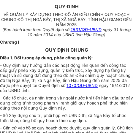
QUY ĐỊNH
VỀ QUẢN LÝ XÂY DỰNG THEO ĐỒ ÁN ĐIỀU CHỈNH QUY HOẠCH
CHUNG ĐÔ THỊ NGÃ BẢY, THỊ XÃ NGÃ BẢY, TỈNH HẬU GIANG ĐẾN
NĂM 2025
(Ban hành kèm theo Quyết định số
1531/QĐ-UBND
ngày 31 tháng
10 năm 2014 của UBND tỉnh Hậu Giang)
Chương I
QUY ĐỊNH CHUNG
Điều 1.
Đối tượng áp dụng, phân công quản lý:
- Quy định này hướng dẫn các hoạt động liên quan đến công tác
cấp giấy phép xây dựng, quản lý kiến trúc, xây dựng hạ tầng kỹ
thuật và sử dụng đất đúng theo đồ án Điều chỉnh quy hoạch chung
đô thị Ngã Bảy, thị xã Ngã Bảy, tỉnh Hậu Giang đến năm 2025 đã
được phê duyệt tại Quyết định số
1070/QĐ-UBND
ngày 19/4/2012
của UBND tỉnh.
- Các tổ chức, cá nhân trong và ngoài nước khi tiến hành đầu tư xây
dựng công trình trong phạm vi ranh giới quy hoạch phải thực hiện
đúng theo nội dung Quy định này.
-
Sở Xây dựng chủ trì, phối hợp với UBND thị xã Ngã Bảy tổ chức
triển khai, công bố quy hoạch theo quy định.
- Căn cứ vào hồ sơ quy hoạch được duyệt, quy định quản lý, Chủ tịch
UBND thị x
ã Ngã Bảy
có trách nhiệm hướng dẫn và thực hiện việc