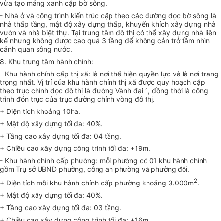
vừa tạo mảng xanh cặp bờ sông.
- Nhà ở và công trình kiến trúc cặp theo các đường dọc bờ sông là
nhà thấp tầng, mật độ xây dựng thấp, khuyến khích xây dựng nhà
vườn và nhà biệt thự. Tại trung tâm đô thị có thể xây dựng nhà liên
kế nhưng không được cao quá 3 tầng để không cản trở tầm nhìn
cảnh quan sông nước.
8. Khu trung tâm hành chính:
- Khu hành chính cấp thị xã: là nơi thể hiện quyền lực và là nơi trang
trọng nhất. Vị trí của khu hành chính thị xã được quy hoạch cặp
theo trục chính dọc đô thị là đường Vành đai 1, đồng thời là công
trình đón trục của trục đường chính vòng đô thị.
+ Diện tích khoảng 10ha.
+ Mật độ xây dựng tối đa: 40%.
+ Tầng cao xây dựng tối đa: 04 tầng.
+ Chiều cao xây dựng công trình tối đa: +19m.
- Khu hành chính cấp phường: mỗi
phường có 01 khu hành chính
gồm Trụ sở UBND phường, công an phường và phường đội.
2
+ Diện tích mỗi khu hành chính cấp phường khoảng 3.000m
.
+ Mật độ xây dựng tối đa: 40%.
+ Tầng cao xây dựng tối đa: 03 tầng.
+ Chiều cao xây dựng công trình tối đa: +16m.