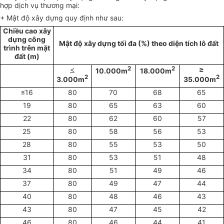
hợp dịch vụ thương mại:
+ Mật độ xây dựng quy định như sau:
Chiều cao xây
dựng công
Mật độ xây dựng tối đa (%) theo diện tích lô đất
trình trên mặt
đất (m)
<
2
2
≥
10.000m
18.000m
2
2
3.000m
35.000m
≤16
80
70
68
65
19
80
65
63
60
22
80
62
60
57
25
80
58
56
53
28
80
55
53
50
31
80
53
51
48
34
80
51
49
46
37
80
49
47
44
40
80
48
46
43
43
80
47
45
42
46
80
46
44
41