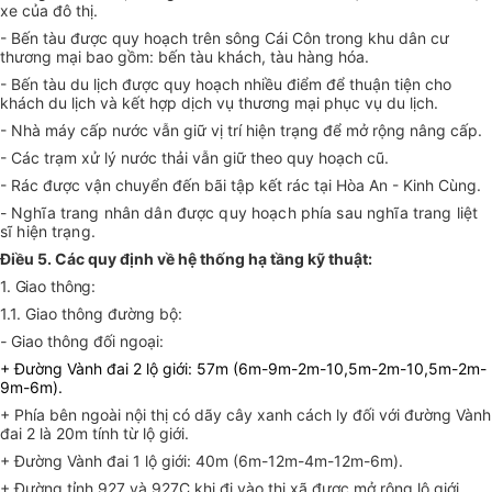
xe của đô thị.
- Bến tàu được quy hoạch trên sông Cái Côn trong khu dân cư
thương mại bao gồm: bến tàu khách, tàu hàng hóa.
- Bến tàu du lịch được quy hoạch nhiều điểm để thuận tiện cho
khách du lịch và kết hợp dịch vụ thương mại phục vụ du lịch.
- Nhà máy cấp nước vẫn giữ vị trí hiện trạng để mở rộng nâng cấp.
- Các trạm xử lý nước thải vẫn giữ theo quy hoạch cũ.
- Rác được vận chuyển đến bãi tập kết rác tại Hòa An - Kinh Cùng.
-
Nghĩa trang nhân dân được quy hoạch phía sau nghĩa trang liệt
sĩ hiện trạng.
Điều 5. Các quy định về hệ thống hạ tầng kỹ thuật:
1. Giao thông:
1.1. Giao thông đường bộ:
-
Giao thông đối ngoại:
+ Đường Vành đai 2 lộ giới: 57m (6m-9m-2m-10,5m-2m-10,5m-2m-
9m-6m).
+ Phía bên ngoài nội thị có dãy cây xanh cách ly đối với đường Vành
đai 2 là 20m tính từ lộ giới.
+ Đường Vành đai 1 lộ giới: 40m (6m-12m-4m-12m-6m).
+ Đường tỉnh 927 và 927C khi đi vào thị xã được mở rộng lộ giới