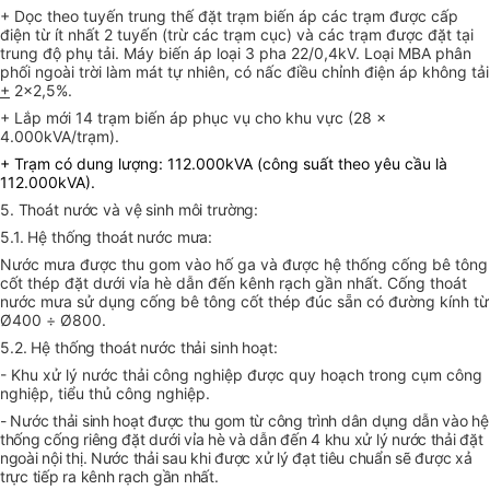
+ Dọc theo tuyến trung thế đặt trạm biến áp các trạm được cấp
điện từ ít nhất 2 tuyến (trừ các trạm cục) và các trạm được đặt tại
trung độ phụ tải. Máy biến áp loại 3 pha 22/0,4kV. Loại MBA phân
phối ngoài trời làm mát tự nhiên, có nấc điều chỉnh điện áp không tải
+
2x2,5%.
+ Lắp mới 14 trạm biến áp phục vụ cho khu vực (28 x
4.000kVA/trạm).
+ Trạm có dung lượng: 112.000kVA (công suất theo yêu cầu là
112.000kVA).
5. Thoát nước và vệ sinh môi trường:
5.1. Hệ thống thoát nước mưa:
Nước mưa được thu gom vào hố ga và được hệ thống cống bê tông
cốt thép đặt dưới vỉa hè dẫn đến kênh rạch gần nhất. Cống thoát
nước mưa sử dụng cống bê tông cốt thép đúc sẵn có đường kính từ
Ø400
÷
Ø800.
5.2. Hệ thống thoát nước thải sinh hoạt:
- Khu xử lý nước thải công nghiệp được quy hoạch trong cụm công
nghiệp, tiểu thủ công nghiệp.
- Nước thải sinh hoạt được thu gom từ công trình dân dụng dẫn vào hệ
thống cống riêng đặt dưới vỉa hè và dẫn đến 4 khu xử lý nước thải đặt
ngoài nội thị. Nước thải sau khi được xử lý đạt tiêu chuẩn sẽ được xả
trực tiếp ra kênh rạch gần nhất.