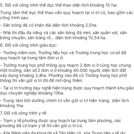
5. Đối với công trình thể dục thể thao diện tích khoảng 15 ha
:
Trung tâm thể dục thể thao vẫn quy hoạch tại vị trí cũ, bao gồm các
công trình sau:
- Sân bóng đá có khán đài diện tích khoảng 2,5ha.
- Nhà thi đấu đa năng và các sân bóng đá mini, sân quần vợt, sân
bóng chuyền, sân bóng rổ… diện tích khoảng 10,54 ha.
6. Đối với công trình giáo dục:
- Trường mầm non, Trường tiểu học và Trường trung học cơ sở đã
quy hoạch tại trung tâm đơn vị ở.
- Trường trung học phổ thông quy hoạch 2 đơn vị ở cùng học chung
một trường, dân số 2 đơn vị ở khoảng 40.000 người, diện tích đất
xây dựng khoảng 2,4ha. Phường nào đã có Trường trung học phổ
thông thì vẫn giữ vị trí đó để mở rộng thêm.
- Tại vị trí trường dạy nghề hiện trạng được quy hoạch thành khu giáo
dục chuyên nghiệp khoảng 10ha.
-
Trung tâm bồi dưỡng chính trị vẫn giữ vị trí hiện trạng, diện tích
khoảng 1ha.
7. Đối với công trình y tế:
- Trạm y tế phường được quy hoạch tại trung tâm phường, các
phường đã có trạm y tế thì vẫn giữ vị trí cũ.
- X
óa Bệnh viện đa khoa thị xã Tân Hiệp cũ, xóa Trung tâm y tế dự