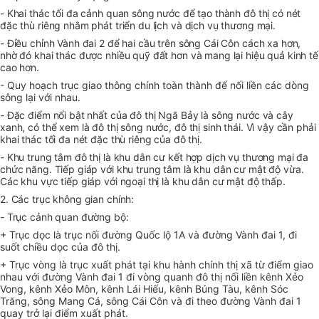
- Khai thác tối đa cảnh quan sông nước để tạo thành đô thị có nét
đặc thù riêng nhằm phát triển du lịch và dịch vụ thương mại.
- Điều chỉnh Vành đai 2 để hai cầu trên sông Cái Côn cách xa hơn,
nhờ đó khai thác được nhiều quỹ đất hơn và mang lại hiệu quả kinh tế
cao hơn.
- Quy hoạch trục giao thông chính toàn thành để nối liền các dòng
sông lại với nhau.
- Đặc điểm nổi bật nhất của đô thị Ngã Bảy là sông nước và cây
xanh, có thể xem là đô thị sông nước, đô thị sinh thái. Vì vậy cần phải
khai thác tối đa nét đặc thù riêng của đô thị.
- Khu trung tâm đô thị là khu dân cư kết hợp dịch vụ thương mại đa
chức năng. Tiếp giáp với khu trung tâm là khu dân cư mật độ vừa.
Các khu vực tiếp giáp với ngoại thị là khu dân cư mật độ thấp.
2. Các trục không gian chính:
-
Trục cảnh quan đường bộ:
+ Trục dọc là trục nối đường Quốc lộ 1A và đường Vành đai 1, đi
suốt chiều dọc của đô thị.
+ Trục vòng là trục xuất phát tại khu hành chính thị xã từ điểm giao
nhau với đường Vành đai 1 đi vòng quanh đô thị nối liền kênh Xẻo
Vong, kênh Xẻo Môn, kênh Lái Hiếu, kênh Búng Tàu, kênh Sóc
Trăng, sông Mang Cá, sông Cái Côn và đi theo đường Vành đai 1
quay trở lại điểm xuất phát.