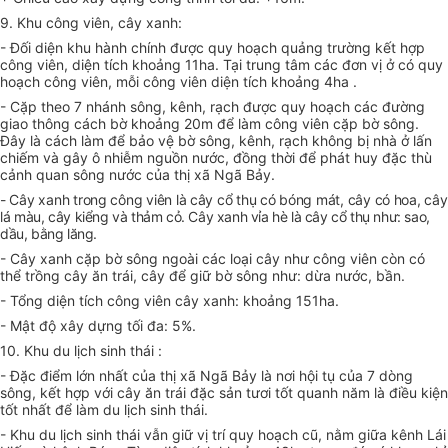
9. Khu công viên, cây xanh:
- Đối diện khu hành chính được quy hoạch quảng trường kết hợp
công viên, diện tích khoảng 11ha. Tại trung tâm các đơn vị ở có quy
hoạch công viên, mỗi công viên diện tích khoảng 4ha .
- Cặp theo 7 nhánh sông, kênh, rạch được quy hoạch các đường
giao thông cách bờ khoảng 20m để làm công viên cặp bờ sông.
Đây là cách làm để bảo vệ bờ sông, kênh, rạch không bị nhà ở lấn
chiếm và gây ô nhiễm nguồn nước, đồng thời để phát huy đặc thù
cảnh quan sông nước của thị xã Ngã Bảy.
- Cây xanh trong công viên là cây cổ thụ có bóng mát, cây có hoa, cây
lá
màu, cây kiểng và thảm cỏ. Cây xanh vỉa hè là cây cổ thụ như: sao,
dầu, bằng lăng.
- Cây xanh cặp bờ sông ngoài các loại cây như công viên còn có
thể trồng cây ăn trái, cây để giữ bờ sông như: dừa nước, bần.
- Tổng diện tích công viên cây xanh: khoảng 151ha.
- Mật độ xây dựng tối đa: 5%.
10. Khu du lịch sinh thái :
- Đặc điểm lớn nhất của thị xã Ngã Bảy là nơi hội tụ của 7 dòng
sông, kết hợp với cây ăn trái đặc sản tươi tốt quanh năm là điều kiện
tốt nhất để làm du lịch sinh thái.
- Khu du lịch sinh thái vẫn giữ vị trí quy hoạch cũ, nằm giữa kênh Lái