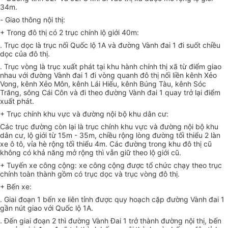
34m.
-
Giao thông nội thị:
+ Trong đô thị có 2 trục chính lộ giới 40m:
. Trục dọc là trục nối Quốc lộ 1A và đường Vành đai 1 đi suốt chiều
dọc của đô thị.
. Trục vòng là trục xuất phát tại khu hành chính thị xã từ điểm giao
nhau với đường Vành đai 1 đi vòng quanh đô thị nối liền kênh Xẻo
Vong, kênh Xẻo Môn, kênh Lái Hiếu, kênh Búng Tàu, kênh Sóc
Trăng, sông Cái Côn và đi theo đường Vành đai 1 quay trở lại điểm
xuất phát.
+ Trục chính khu vực và đường nội bộ khu dân cư:
Các trục đường còn lại là trục chính khu vực và đường nội bộ khu
dân cư, lộ giới từ 15m - 35m, chiều rộng lòng đường tối thiểu 2 làn
xe ô tô, vỉa hè rộng tối thiểu 4m. Các đường trong khu đô thị cũ
không có khả năng mở rộng thì vẫn giữ theo lộ giới cũ.
+ Tuyến xe công cộng: xe công cộng được tổ chức chạy theo trục
chính toàn thành gồm có trục dọc và trục vòng đô thị.
+ Bến xe:
. Giai đoạn 1 bến xe liên tỉnh được quy hoạch cặp đường Vành đai 1
gần nút giao với Quốc lộ 1A.
. Đến giai đoạn 2 thì đường Vành Đai 1 trở thành đường nội thị, bến