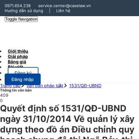
0971.654.238
service.center@caselaw.vn
Hướng dẫn sử dụng
|
Liên hệ
Toggle Navigation
Giới thiệu
Giải pháp
Bảng giá
Bài viết
Đăng ký
Đăng nhập
Trang chủ
Văn bản pháp luật
1531/QĐ-UBND
Thông tin văn bản
409
0
Quyết định số 1531/QĐ-UBND
ngày 31/10/2014 Về quản lý xây
dựng theo đồ án Điều chỉnh quy