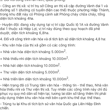
- Công an thị xã: vị trí trụ sở Công an thị xã cặp đường Vành đai 1 và
đường số 1 (đường có tuyến điện cao thế) thuộc phường Hiệp Thành,
trong khu đất này có Phòng cảnh sát Phòng cháy chữa cháy, tổng
diện tích khoảng 4ha.
-
Huyện đội: đang xây dựng tại vị trí cặp Quốc lộ 1A và đường Vành
đai 1 thuộc xã Hiệp Lợi, vị trí này đúng theo quy hoạch đã phê
duyệt, diện tích khoảng 6,8ha.
4. Đối với công trình văn hóa và di tích lịch sử diện tích khoảng 4,8 ha:
- Khu văn hóa của thị xã gồm có các công trình:
2
+ Nhà văn hóa diện tích khoảng 5.000m
.
2
+ Nhà thiếu nhi diện tích khoảng 10.000m
.
2
+ Nhà hát diện tích khoảng 10.000m
.
2
+ Thư viện diện tích khoảng 5.000m
.
2
+ Nhà triển lãm diện tích khoảng 10.000m
.
- Hiện trạng đã có Trung tâm văn hóa - thông tin - thể thao, Nhà văn
hóa thiếu nhi và Thư viện thị xã. Tuy nhiên các công trình này chỉ đủ
phục vụ quy mô dân số hiện tại, tương lai dân số tăng thêm thì phải
xây dựng thêm khu văn hóa mới bên cạnh khu thể dục thể thao.
- Trùng tu lại Khu di tích lịch sử văn hóa Quốc gia Liên Hiệp Đình
chiến.