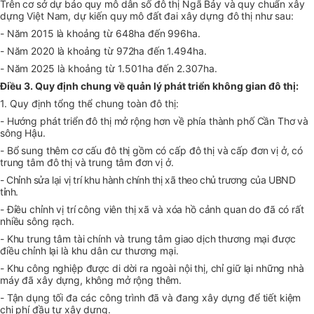
Trên cơ sở dự báo quy mô dân số đô thị Ngã Bảy và quy chuẩn xây
dựng Việt Nam, dự kiến quy mô đất đai xây dựng đô thị như sau:
- Năm 2015 là khoảng từ 648ha đến 996ha.
- Năm 2020 là khoảng từ 972ha đến 1.494ha.
- Năm
2025 là khoảng từ 1.501ha đến 2.307ha.
Điều 3. Quy định chung về quản lý phát triển không gian đô thị:
1. Quy định tổng thể chung toàn đô thị:
- Hướng phát triển đô thị mở rộng hơn về phía thành phố Cần Thơ và
sông Hậu.
- Bổ sung thêm cơ cấu đô thị gồm có cấp đô thị và cấp đơn vị ở, có
trung tâm đô thị và trung tâm đơn vị ở.
- Chỉnh sửa lại vị trí khu hành chính thị xã theo chủ trương của UBND
tỉnh.
- Điều chỉnh vị trí công viên thị xã và xóa hồ cảnh quan do đã có rất
nhiều sông rạch.
- Khu trung tâm tài chính và trung tâm giao dịch thương mại được
điều chỉnh lại là khu dân cư thương mại.
- Khu công nghiệp được di dời ra ngoài nội thị, chỉ giữ lại những nhà
máy đã xây dựng, không mở rộng thêm.
- Tận dụng tối đa các công trình đã và đang xây dựng để tiết kiệm
chi phí đầu tư xây dựng.