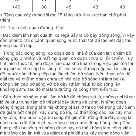
>46
80
45
43
40
+ Tầng cao xây dựng tối đa: 15 tầng (trừ Khu vực hạn chế phát
triển).
7.2. Trục cảnh quan đường thủy:
- Đặc điểm lớn nhất của thị xã Ngã Bảy là có bảy dòng sông, vì vậy
cần phải tổ chức cảnh quan sông nước thật tốt để tạo nét đặc thù
riêng của đô thị.
- Trong các dòng sông, có đoạn đã bị nhà ở của dân lấn chiếm bờ
sông gây ô nhiễm và mất mỹ quan, có đoạn chưa bị lấn chiếm. Tùy
tình hình thực tế, nếu đoạn nào quá khó khăn trong việc giải tỏa thì
chỉ giải tỏa nhà cặp bờ sông rồi làm kè và đường cặp sát bờ sông
để người dân không tiếp tục lấn chiếm bờ sông. Nếu đoạn nào dễ
giải tỏa và những đoạn chưa có nhà cặp bờ sông thì làm bờ kè,
công viên cặp bờ sông với bề dày (thâm hậu) từ bờ sông lên
khoảng 20m, sau đó mới làm đường và công trình kiến trúc.
- Cặp theo bờ sông phải làm bờ kè để chống sạt lở, những nơi bị sạt
lở và khu trung tâm đô thị phải xây dựng kè cứng. Những đoạn
sông ở ngoài trung tâm mà không bị sạt lở thì có thể trồng cây xanh
để giảm bớt chi phí xây dựng bờ kè, có thể trồng các loại cây như
cây bần, dừa nước cặp bờ sông để giữ đất, đồng thời đây cũng là
cảnh quan rất đặc biệt của vùng sông nước đồng bằng sông Cửu
Long; cặp bờ sông ở những đoạn này có thể không làm công viên
mà trồng cây ăn trái vừa giảm chi phí đầu tư xây dựng công viên,