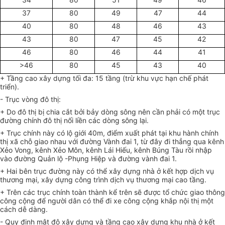
37
80
49
47
44
40
80
48
46
43
43
80
47
45
42
46
80
46
44
41
>46
80
45
43
40
+ Tầng cao xây dựng tối đa: 15 tầng (trừ khu vực hạn chế phát
triển).
- Trục vòng đô thị:
+ Do đô thị bị chia cắt bởi bảy dòng sông nên cần phải có một trục
đường chính đô thị nối liền các dòng sông lại.
+ Trục chính này có lộ giới 40m, điểm xuất phát tại khu hành chính
thị xã chỗ giao nhau với đường Vành đai 1, từ đây đi thẳng qua kênh
Xẻo Vong, kênh Xẻo Môn, kênh Lái Hiếu, kênh Búng Tàu rồi nhập
vào đường Quản lộ -Phụng Hiệp và đường vành đai 1.
+ Hai bên trục đường này có thể xây dựng nhà ở kết hợp dịch vụ
thương mại, xây dựng công trình dịch vụ thương mại cao tầng.
+ Trên các trục chính toàn thành kể trên sẽ được tổ chức giao thông
công cộng để người dân có thể đi xe công cộng khắp nội thị một
cách dễ dàng.
- Quy định mật độ xây dựng và tầng cao xây dựng khu nhà ở kết