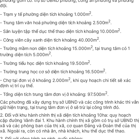
phường gồm có: trụ sở UBND phường, công an phường và phường
đội.
2
- Trạm y tế phường diện tích khoảng 1.000m
.
2
- Trung tâm văn hoá phường diện tích khoảng 2.500m
.
2
- Sân luyện tập thể dục thể thao diện tích khoảng 10.000m
.
2
- Công viên cây xanh diện tích khoảng 40.000m
.
2
- Trường mầm non diện tích khoảng 15.000m
, tại trung tâm có 1
2
trường diện tích 5.000m
.
2
- Trường tiểu học diện tích khoảng 19.500m
.
2
- Trường trung học cơ sở diện tích khoảng 16.500m
.
2
- Chợ tại đơn vị ở khoảng 2.000m
, khi quy hoạch chi tiết sẽ xác
định vị trí cụ thể.
2
- Tổng diện tích trung tâm đơn vị ở khoảng: 97.500m
.
Các phường đã xây dựng trụ sở UBND và các công trình khác thì vẫn
giữ hiện trạng, tại trung tâm đơn vị ở sẽ trừ lại công trình đó.
2
.
Đối với khu hành chính thị xã diện tích khoảng 10ha:
quy hoạch
cặp đường Vành đai 1. Khu hành chính thị xã gồm có trụ sở UBND thị
xã và các phòng ban của thị xã, cơ quan Đảng và Đoàn thể của thị
xã. Ngoài ra, còn có nhà ăn, nhà khách, khu thể dục thể thao.
3. Đối với công trình an ninh, quốc phòng: