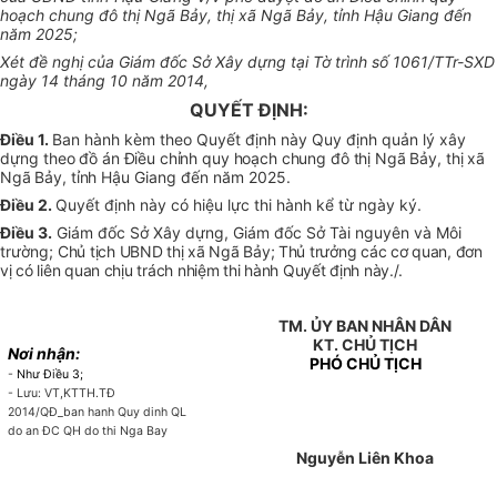
hoạch chung đô thị Ngã Bảy, thị xã Ngã Bảy, tỉnh Hậu Giang đến
năm 2025;
Xét đề nghị của Giám đốc Sở Xây dựng tại Tờ trình số 1061/TTr-SXD
ngày 14 tháng 10 năm 2014,
QUYẾT ĐỊNH:
Điều 1.
Ban hành kèm theo Quyết định này Quy định quản lý xây
dựng
theo đồ án Điều chỉnh quy hoạch chung đô thị Ngã Bảy, thị xã
Ngã Bảy, tỉnh Hậu
Giang đến năm 2025.
Điều 2.
Quyết định này có hiệu lực thi hành kể từ ngày ký.
Điều 3.
Giám đốc Sở Xây dựng, Giám đốc Sở Tài nguyên và Môi
trường;
Chủ tịch UBND thị xã Ngã Bảy; Thủ trưởng các cơ quan, đơn
vị có liên quan chịu trách nhiệm thi hành Quyết định này./.
TM. ỦY BAN NHÂN DÂN
KT. CHỦ TỊCH
Nơi nhận:
PHÓ CHỦ TỊCH
-
Như Điều 3;
- Lưu: VT,KTTH.TĐ
2014/QĐ_ban hanh Quy dinh QL
do an ĐC QH do thi Nga Bay
Nguyễn Liên Khoa