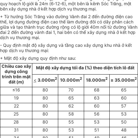
quy hoạch lộ giới là 24m (6-12-6), một bên là kênh Sóc Trăng, một
bên xây dựng nhà ở kết hợp dịch vụ thương mại.
+ Từ hướng Sóc Trăng vào đường Vành đai 2 đến đường điện cao
thế, lợi dụng đường điện cao thế làm đường đôi có dãy phân cách
giữa và tạo thành trục đường rộng có lộ giới 40m nối từ đường Vành
đai 2 đến đường vành đai 1, hai bên có thể xây dựng nhà ở kết hợp
dịch vụ thương mại.
- Quy định mật độ xây dựng và tầng cao xây dựng khu nhà ở kết
hợp dịch vụ thương mại:
+ Mật độ xây dựng quy định như sau:
Chiều cao xây
Mật độ xây dựng tối đa (%) theo diện tích lô đất
dựng công
trình trên mặt
2
2
2
2
<
3.000m
10.000m
18.000m
≥
35.000m
đất (m)
≤16
80
70
68
65
19
80
65
63
60
22
80
62
60
57
25
80
58
56
53
28
80
55
53
50
31
80
53
51
48
34
80
51
49
46