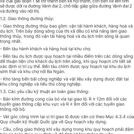
xe
của giai đoạn 1 sẽ trở thành bến xe nội thành, còn bến xe liên tỉnh
sẽ được dời ra đường Vành đai 2, chỗ tiếp giáp giữa đường Vành đai 2
và đường vào nội thị.
1.2. Giao thông đường thủy:
- Giao thông đường thủy bao gồm: vận tải hành khách, hàng hoá và
du lịch. Trên bảy dòng sông của thị xã đều có khả năng làm giao
thông thủy, trong đó vận tải hàng hoá và du lịch trên sông là quan
trọng nhất.
- Bến tàu hành khách và hàng hoá tại khu chợ.
- Bến tàu du lịch được quy hoạch tại nhiều điểm trên các dòng sông
để thuận tiện cho khách du lịch trên sông, khi quy hoạch chi tiết sẽ
xác định vị trí cụ thể. Bến tàu chính được quy hoạch tại khu du lịch
sinh thái và khu chợ nổi Ba Ngàn.
- Kho tàng bến bãi công nghiệp và vật liệu xây dựng được đặt tại
khu công nghiệp và tiểu thủ công nghiệp.
1.3. Các yêu cầu kỹ thuật an toàn giao thông:
- Bán kính đường cong của bó vỉa tại giao lộ: R ≥ 12m đối với các
tuyến giao thông cấp khu vực và R ≥ 8m đối với các tuyến giao
thông nội bộ.
- Vát góc công trình tại vị trí giao lộ được căn cứ theo Mục 4.3.4 của
Quy chuẩn kỹ thuật Quốc gia về Quy hoạch xây dựng.
- Cầu, cống giao thông khi xây dựng trong khu quy hoạch phải đảm