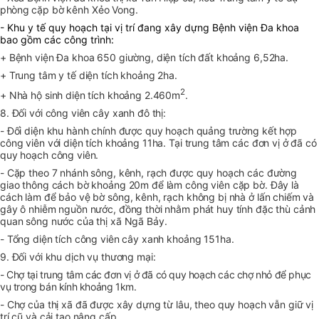
phòng
cặp bờ kênh Xẻo Vong.
- Khu y tế quy hoạch tại vị trí đang xây dựng Bệnh viện Đa khoa
bao gồm các công trình:
+ Bệnh viện Đa khoa 650 giường, diện tích đất khoảng 6,52ha.
+ Trung tâm y tế diện tích khoảng 2ha.
2
+ Nhà hộ sinh diện tích khoảng 2.460m
.
8. Đối với công viên cây xanh đô thị:
- Đối diện khu hành chính được quy hoạch quảng trường kết hợp
công viên với diện tích khoảng 11ha. Tại trung tâm các đơn vị ở đã có
quy hoạch công viên.
- Cặp theo 7 nhánh sông, kênh, rạch được quy hoạch các đường
giao thông cách bờ khoảng 20m để làm công viên cặp bờ. Đây là
cách làm để bảo vệ bờ sông, kênh, rạch không bị nhà ở lấn chiếm và
gây ô nhiễm nguồn nước, đồng thời nhằm phát huy tính đặc thù cảnh
quan sông nước của thị xã Ngã Bảy.
- Tổng diện tích công viên cây xanh khoảng 151ha.
9. Đối với khu dịch vụ thương mại:
- Chợ tại trung tâm các đơn vị ở đã có quy hoạch các chợ nhỏ để phục
vụ trong bán kính khoảng 1km.
- Chợ của thị xã đã được xây dựng từ lâu, theo quy hoạch vẫn giữ vị
trí cũ và cải tạo nâng cấp.