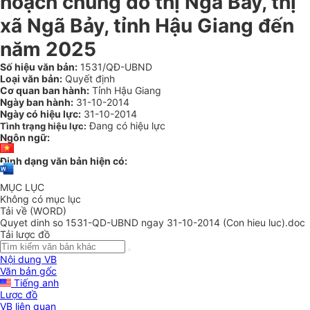
hoạch chung đô thị Ngã Bảy, thị
xã Ngã Bảy, tỉnh Hậu Giang đến
năm 2025
Số hiệu văn bản:
1531/QĐ-UBND
Loại văn bản:
Quyết định
Cơ quan ban hành:
Tỉnh Hậu Giang
Ngày ban hành:
31-10-2014
Ngày có hiệu lực:
31-10-2014
Đang có hiệu lực
Tình trạng hiệu lực:
Ngôn ngữ:
Định dạng văn bản hiện có:
MỤC LỤC
Không có mục lục
Tải về (WORD)
Quyet dinh so 1531-QD-UBND ngay 31-10-2014 (Con hieu luc).doc
Tải lược đồ
Nội dung VB
Văn bản gốc
Tiếng anh
Lược đồ
VB liên quan