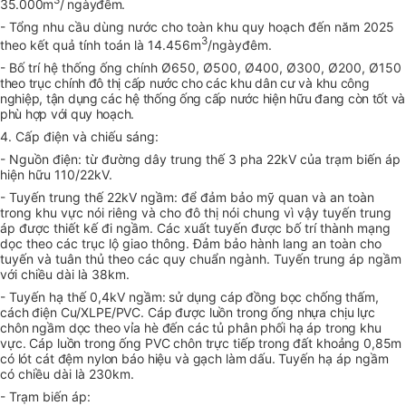
3
35.000m
/ ngàyđêm.
- Tổng nhu cầu dùng nước cho toàn khu quy hoạch đến năm 2025
3
theo kết quả tính toán là 14.456m
/ngàyđêm.
- Bố trí hệ thống ống chính Ø650, Ø500, Ø400, Ø300, Ø200, Ø150
theo trục chính đô thị cấp nước cho các khu dân cư và khu công
nghiệp, tận dụng các hệ thống ống cấp nước hiện hữu đang còn tốt và
phù hợp với quy hoạch.
4. Cấp điện và chiếu sáng:
- Nguồn điện: từ đường dây trung thế 3 pha 22kV của trạm biến áp
hiện hữu 110/22kV.
- Tuyến trung thế 22kV ngầm: để đảm bảo mỹ quan và an toàn
trong khu vực nói riêng và cho đô thị nói chung vì vậy tuyến trung
áp được thiết kế đi ngầm. Các xuất tuyến được bố trí thành mạng
dọc theo các trục lộ giao thông. Đảm bảo hành lang an toàn cho
tuyến và tuân thủ theo các quy chuẩn ngành. Tuyến trung áp ngầm
với chiều dài là 38km.
- Tuyến hạ thế 0,4kV ngầm:
sử dụng cáp đồng bọc chống thấm,
cách điện Cu/XLPE/PVC. Cáp được luồn trong ống nhựa chịu lực
chôn ngầm dọc theo vỉa hè đến các tủ phân phối hạ áp trong khu
vực. Cáp luồn trong ống PVC chôn trực tiếp trong đất khoảng 0,85m
có lót cát đệm nylon báo hiệu và gạch làm dấu.
Tuyến hạ áp ngầm
có chiều dài là 230km.
- Trạm biến áp: