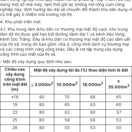
dựng một số nhà máy, tạm thời giữ lại, không mở rộng cụm công
nghiệp này, định hướng lâu dài sẽ chuyển đổi thành khu dân dụng vì
có thể gây ô nhiễm môi trường nội thị.
4. Khu phát
triển
mới:
4.1. Khu trung tâm (khu dân cư thương mại mật độ cao): khu trung
tâm đô thị được giới hạn bởi đường Vành đai 1 và kênh Xẻo Vong,
kênh Sóc Trăng. Đây là khu dân cư thương mại mật độ cao sầm uất
của thị xã, trong đó bao gồm: nhà ở, công trình dịch vụ thương mại
và các công trình
công cộng khác. Đây là nơi tập trung xây dựng
công trình cao nhất của thị xã.
- Mật độ xây dựng quy định như sau:
Chiều cao
Mật độ xây dựng tối đa (%) theo diện tích lô đất
xây dựng
công trình
≥
2
2
2
trên mặt đất
<
3.000m
10.000m
18.000m
2
35.000m
(m)
≤16
80
70
68
65
19
80
65
63
60
22
80
62
60
57
25
80
58
56
53
28
80
55
53
50