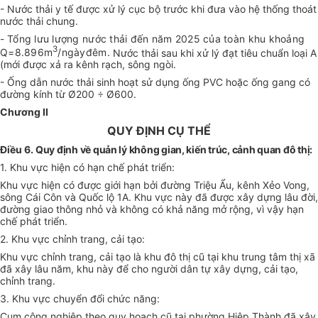
- Nước thải y tế được xử lý cục bộ trước khi đưa vào hệ thống thoát
nước thải chung.
-
Tổng lưu lượng nước thải đến năm 2025 của toàn khu khoảng
3
Q=8.896m
/ngàyđêm.
Nước thải sau khi xử lý đạt tiêu chuẩn loại A
(mới được xả ra kênh rạch, sông ngòi.
- Ống dẫn nước thải sinh hoạt sử dụng ống PVC hoặc ống gang có
đường kính từ Ø200 ÷ Ø600.
Chương II
QUY ĐỊNH CỤ THỂ
Điều 6.
Quy định về quản lý không gian, kiến trúc, cảnh quan đô thị:
1. Khu vực hiện có hạn chế phát triển:
Khu vực hiện có được giới hạn bởi đường Triệu Ẩu, kênh Xẻo Vong,
sông Cái Côn và Quốc lộ 1A. Khu vực này đã được xây dựng lâu đời,
đường giao thông nhỏ và không có khả năng mở rộng, vì vậy hạn
chế phát triển.
2. Khu vực chỉnh trang, cải tạo:
Khu vực chỉnh trang, cải tạo là khu đô thị cũ tại khu trung tâm thị xã
đã xây lâu năm, khu này để cho người dân tự xây dựng, cải tạo,
chỉnh trang.
3. Khu vực chuyển đổi chức năng:
Cụm công nghiệp theo quy hoạch cũ tại phường Hiệp Thành đã xây