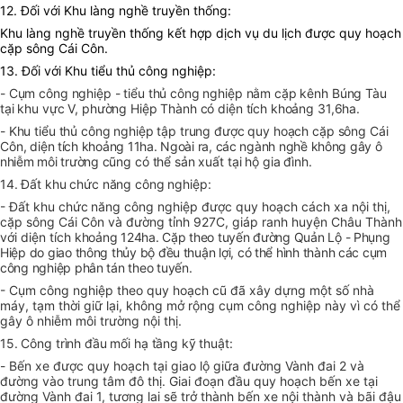
12. Đối với Khu làng nghề truyền thống:
Khu làng nghề truyền thống kết hợp dịch vụ du lịch được quy hoạch
cặp sông Cái Côn.
13. Đối với Khu tiểu thủ công nghiệp:
- Cụm công nghiệp - tiểu thủ công nghiệp nằm cặp kênh Búng Tàu
tại khu vực V, phường Hiệp Thành có diện tích khoảng 31,6ha.
- Khu tiểu thủ công nghiệp tập trung được quy hoạch cặp sông Cái
Côn,
diện tích khoảng 11ha. Ngoài ra, các ngành nghề không gây ô
nhiễm môi trường
cũng có thể sản xuất tại hộ gia đình.
14. Đất khu chức năng công nghiệp:
- Đất khu
chức năng
công nghiệp được quy hoạch cách xa nội thị,
cặp sông Cái Côn và đường tỉnh 927C, giáp ranh huyện Châu Thành
với diện tích
khoảng 124ha. Cặp theo tuyến đường Quản Lộ - Phụng
Hiệp do giao thông thủy bộ đều thuận lợi, có thể hình thành các cụm
công nghiệp phân tán theo tuyến.
- Cụm công nghiệp theo quy hoạch cũ đã xây dựng một số nhà
máy, tạm thời giữ lại, không mở rộng cụm công nghiệp này vì có thể
gây ô nhiễm môi trường nội thị.
15. Công trình đầu mối hạ tầng kỹ thuật:
-
Bến xe được quy hoạch tại giao lộ giữa đường Vành đai 2 và
đường vào trung tâm đô thị. Giai đoạn đầu quy hoạch bến xe tại
đường Vành đai 1, tương lai sẽ trở thành bến xe nội thành và bãi đậu