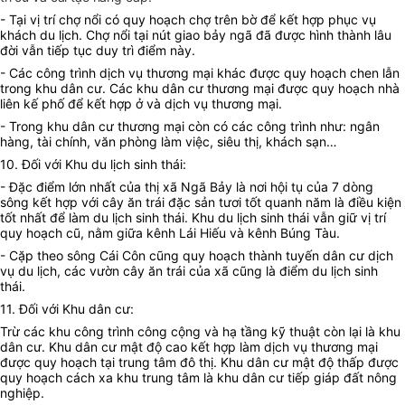
- Tại vị trí chợ nổi có quy hoạch chợ trên bờ để kết hợp phục vụ
khách du lịch. Chợ nổi tại nút giao bảy ngã đã được hình thành lâu
đời vẫn tiếp tục duy trì điểm này.
- Các công trình dịch vụ thương mại khác được quy hoạch chen lẫn
trong khu dân cư. Các khu dân cư thương mại được quy hoạch nhà
liên kế phố để kết hợp ở và dịch vụ thương mại.
- Trong khu dân cư thương mại còn có các công trình như: ngân
hàng, tài chính, văn phòng làm việc, siêu thị, khách sạn…
10. Đối với Khu du lịch sinh thái:
- Đặc điểm lớn nhất của thị xã Ngã Bảy là nơi hội tụ của 7 dòng
sông kết hợp với cây ăn trái đặc sản tươi tốt quanh năm là điều kiện
tốt nhất để làm du lịch sinh thái. Khu du lịch sinh thái vẫn giữ vị trí
quy hoạch cũ, nằm giữa kênh Lái Hiếu và kênh Búng Tàu.
- Cặp theo sông Cái Côn cũng quy hoạch thành tuyến dân cư dịch
vụ du lịch, các vườn cây ăn trái của xã cũng là điểm du lịch sinh
thái.
11. Đối với Khu dân cư:
Trừ các khu công trình công cộng và hạ tầng kỹ thuật còn lại là khu
dân cư. Khu dân cư mật độ cao kết hợp làm dịch vụ thương mại
được quy hoạch tại trung tâm đô thị. Khu dân cư mật độ thấp được
quy hoạch cách xa khu trung tâm là khu dân cư tiếp giáp đất nông
nghiệp.