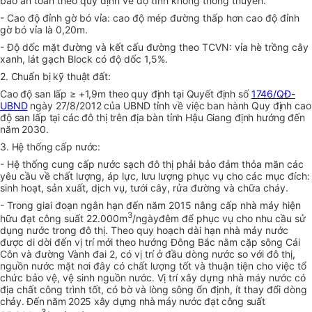
bảo an toàn theo quy định về độ tĩnh không thông thuyền.
- Cao độ đỉnh gờ bó vỉa: cao độ mép đường thấp hơn cao độ đỉnh
gờ bó vỉa là 0,20m.
- Độ dốc mặt đường và kết cấu đường theo TCVN: vỉa hè trồng cây
xanh, lát gạch Block có độ dốc 1,5%.
2. Chuẩn bị kỹ thuật đất:
Cao độ san lấp ≥ +1,9m theo quy định tại Quyết định số
1746/QĐ-
UBND
ngày 27/8/2012 của UBND tỉnh về việc ban hành Quy định cao
độ san lấp tại các đô thị trên địa bàn tỉnh Hậu Giang định hướng đến
năm 2030.
3. Hệ thống cấp nước:
- Hệ thống cung cấp nước sạch đô thị phải bảo đảm thỏa mãn các
yêu cầu về chất lượng, áp lực, lưu lượng phục vụ cho các mục đích:
sinh hoạt, sản xuất, dịch vụ, tưới cây, rửa đường và chữa cháy.
- Trong giai đoạn ngắn hạn đến năm 2015 nâng cấp nhà máy hiện
3
hữu đạt công suất 22.000m
/ngàyđêm để phục vụ cho nhu cầu sử
dụng nước trong đô thị. Theo quy hoạch dài hạn nhà máy nước
được di dời đến vị trí mới theo hướng Đông Bắc nằm cặp sông Cái
Côn và đường Vành đai 2, có vị trí ở đầu dòng nước so với đô thị,
nguồn nước mặt nơi đây có chất lượng tốt và thuận tiện cho việc tổ
chức bảo vệ, vệ sinh nguồn nước. Vị trí xây dựng nhà máy nước có
địa chất công trình tốt, có bờ và lòng sông ổn định, ít thay đổi dòng
chảy. Đến năm 2025 xây dựng nhà máy nước đạt công suất