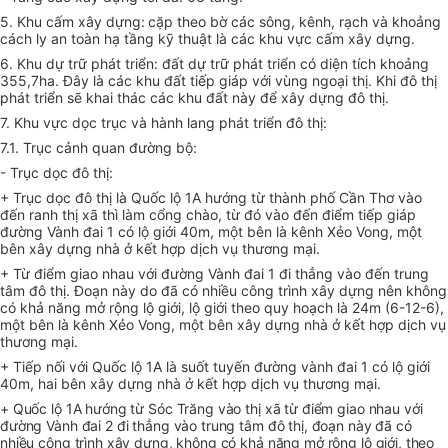
5. Khu cấm xây dựng:
cặp theo bờ các sông, kênh, rạch và khoảng
cách ly an toàn hạ tầng kỹ thuật là các khu vực cấm xây dựng.
6. Khu dự
trữ
phát triển: đất dự trữ phát triển có diện tích khoảng
355,7ha. Đây là các khu đất tiếp giáp với vùng ngoại thị. Khi đô thị
phát triển sẽ khai thác các khu đất này để xây dựng đô thị.
7. Khu vực
dọc
trục và hành lang phát triển đô thị:
7.1. Trục
cảnh
quan đường bộ:
- Trục dọc đô thị:
+ Trục dọc đô thị là Quốc lộ 1A hướng từ thành phố Cần Thơ vào
đến ranh thị xã thì làm cổng chào, từ đó vào đến điểm tiếp giáp
đường Vành đai 1 có lộ giới 40m, một bên là kênh Xẻo Vong, một
bên xây dựng nhà ở kết hợp dịch vụ thương mại.
+ Từ điểm giao nhau với đường Vành đai 1 đi thẳng vào đến trung
tâm đô thị. Đoạn này do đã có nhiều công trình xây dựng nên không
có khả năng mở rộng lộ giới, lộ giới theo quy hoạch là 24m (6-12-6),
một bên là kênh Xẻo Vong, một bên xây dựng nhà ở kết hợp dịch vụ
thương mại.
+ Tiếp nối với Quốc lộ 1A là suốt tuyến đường vành đai 1 có lộ giới
40m, hai bên xây dựng nhà ở kết hợp dịch vụ thương mại.
+ Quốc lộ 1A hướng từ Sóc Trăng vào thị xã từ điểm giao nhau với
đường Vành đai 2 đi thẳng vào trung tâm đô thị, đoạn này đã có
nhiều công trình xây dựng, không có khả năng mở rộng lộ giới, theo