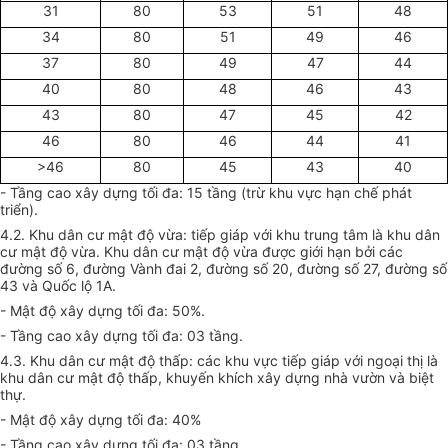
31
80
53
51
48
34
80
51
49
46
37
80
49
47
44
40
80
48
46
43
43
80
47
45
42
46
80
46
44
41
>46
80
45
43
40
- Tầng cao xây dựng tối đa: 15 tầng (trừ khu vực hạn chế phát
triển).
4.2. Khu dân cư mật độ vừa: tiếp giáp với khu trung tâm là khu dân
cư mật độ vừa. Khu dân cư mật độ vừa được giới hạn bởi các
đường số 6, đường Vành đai 2, đường số 20, đường số 27, đường số
43 và Quốc lộ 1A.
- Mật độ xây dựng tối đa: 50%.
- Tầng cao xây dựng tối đa: 03 tầng.
4.3. Khu dân
cư
mật độ thấp: các khu vực tiếp giáp với ngoại thị là
khu dân cư mật độ thấp, khuyến khích xây dựng nhà vườn và biệt
thự.
- Mật độ xây dựng tối đa: 40%
- Tầng cao xây dựng tối đa: 03 tầng.