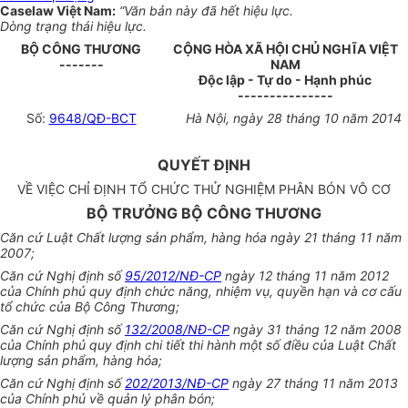
Caselaw Việt Nam:
“Văn bản này đã hết hiệu lực.
Dòng trạng thái hiệu lực.
BỘ CÔNG THƯƠNG
CỘNG HÒA XÃ HỘI CHỦ NGHĨA VIỆT
-------
NAM
Độc lập - Tự do - Hạnh phúc
---------------
Số:
9648/QĐ-BCT
Hà Nội, ngày 28 tháng 10 năm 2014
QUYẾT ĐỊNH
VỀ VIỆC CHỈ ĐỊNH TỔ CHỨC THỬ NGHIỆM PHÂN BÓN VÔ CƠ
BỘ TRƯỞNG BỘ CÔNG THƯƠNG
Căn cứ Luật Chất lượng sản phẩm, hàng hóa ngày 21 tháng 11 năm
2007;
Căn cứ Nghị định số
95/2012/NĐ-CP
ngày 12 tháng 11 năm 2012
của Chính phủ quy định chức năng, nhiệm vụ, quyền hạn và
cơ cấu
tổ chức
của Bộ Công Thương;
Căn cứ Nghị định số
132/2008/NĐ-CP
ngày 31 tháng 12 năm 2008
của Chính phủ quy định chi tiết thi hành một số điều của Luật Chất
lượng sản phẩm, hàng hóa;
Căn cứ Nghị định số
202/2013/NĐ-CP
ngày 27 tháng 11 năm 2013
của Chính phủ về quản lý phân bón;