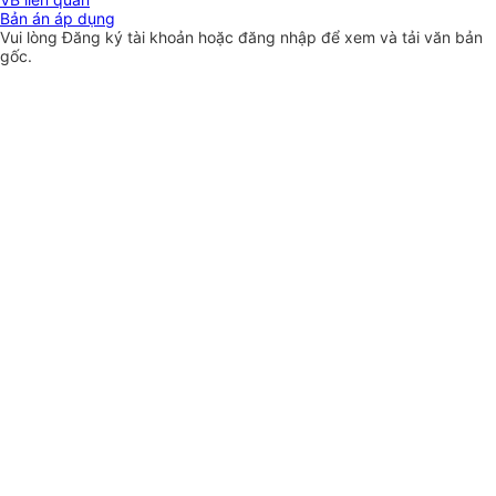
Bản án áp dụng
Vui lòng
Đăng ký
tài khoản hoặc
đăng nhập
để xem và tải văn bản
gốc.