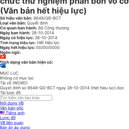
chức thử nghiệm phân bón vô cơ
(Văn bản hết hiệu lực)
Số hiệu văn bản:
9648/QĐ-BCT
Loại văn bản:
Quyết định
Cơ quan ban hành:
Bộ Công thương
Ngày ban hành:
28-10-2014
Ngày có hiệu lực:
28-10-2014
Hết hiệu lực
Tình trạng hiệu lực:
Ngày hết hiệu lực:
00/00/0000
Ngôn ngữ:
Định dạng văn bản hiện có:
MỤC LỤC
Không có mục lục
Tải về (WORD)
Quyet dinh so 9648-QD-BCT ngay 28-10-2014 (Het hieu luc).doc
Tải lược đồ
Nội dung VB
Văn bản gốc
Tiếng anh
Lược đồ
VB liên quan
Bản án áp dụng