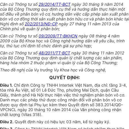
Căn cứ Thông tư số
29/2014/TT-BCT
ngày 30 tháng 9 năm 2014
của Bộ Công Thương quy định cụ thể và hướng dẫn thực hiện một
số điều về phân bón vô cơ, hướng dẫn việc cấp phép sản xuất phân
bón vô cơ đồng thời sản xuất phân bón hữu cơ và phân bón khác tại
Nghị định số
202/2013/NĐ-CP
ngày 27 tháng 11 năm 2013 của
Chính phủ về quản lý phân bón;
Căn cứ Thông tư số
09/2009/TT-BKHCN
ngày 08 tháng 4 năm
2009 của Bộ Khoa học và Công nghệ hướng dẫn về yêu cầu,
trình
tự, thủ tục chỉ định
tổ chức
đánh giá sự phù hợp;
Căn cứ Thông tư số
48/2011/TT-BCT
ngày 30 tháng 11 năm 2012
của Bộ Công Thương quy định quản lý chất lượng các sản phẩm,
hàng hóa nhóm 2 thuộc phạm vi quản lý của Bộ Công Thương;
Theo đề nghị của Vụ trưởng Vụ Khoa học và Công nghệ,
QUYẾT ĐỊNH:
Điều 1.
Chỉ định Công ty TNHH Intertek Việt Nam, địa chỉ: tầng 3-4,
tòa nhà Âu Việt, số 01 Lê Đức Thọ, phường Mai Dịch, quận Cầu
Giấy, thành phố Hà Nội thực hiện việc thử nghiệm phân bón vô cơ.
Danh mục các phép thử được công nhận đối với phân bón vô cơ
được quy định tại Phụ lục kèm theo Quyết định số 383.2014/QĐ-
VPCNCL ngày 20 tháng 10 năm 2014 của Văn phòng công nhận
chất lượng (Vilas 318).
Điều 2.
Quyết định này có hiệu lực 03 năm, kể từ ngày ký.
Điều 3.
Công ty TNHH Intertek Việt Nam có trách nhiệm thực hiện