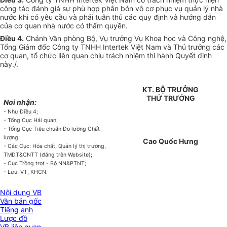
công tác đánh giá sự phù hợp phân bón vô cơ phục vụ quản lý nhà
nước khi có yêu cầu và phải tuân thủ các quy định và hướng dẫn
của cơ quan nhà nước có thẩm quyền.
Điều 4.
Chánh Văn phòng Bộ, Vụ trưởng Vụ Khoa học và Công nghệ,
Tổng Giám đốc Công ty TNHH Intertek Việt Nam và Thủ trưởng các
cơ quan,
tổ chức
liên quan chịu trách nhiệm thi hành Quyết định
này./.
KT. BỘ TRƯỞNG
THỨ TRƯỞNG
Nơi nhận:
- Như
Điều
4;
- Tổng Cục Hải quan;
- Tổng Cục Tiêu chuẩn Đo lường Chất
lượng;
Cao Quốc Hưng
- Các Cục: Hóa chất, Quản lý thị trường,
TMĐT&CNTT (đăng trên Website);
- Cục Trồng trọt - Bộ NN&PTNT;
- Lưu: VT, KHCN.
Nội dung VB
Văn bản gốc
Tiếng anh
Lược đồ
VB liên quan