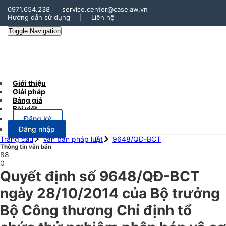
0971.654.238
service.center@caselaw.vn
Hướng dẫn sử dụng
|
Liên hệ
Toggle Navigation
Giới thiệu
Giải pháp
Bảng giá
Bài viết
Đăng ký
Đăng nhập
Trang chủ
Văn bản pháp luật
9648/QĐ-BCT
Thông tin văn bản
88
0
Quyết định số 9648/QĐ-BCT
ngày 28/10/2014 của Bộ trưởng
Bộ Công thương Chỉ định tổ