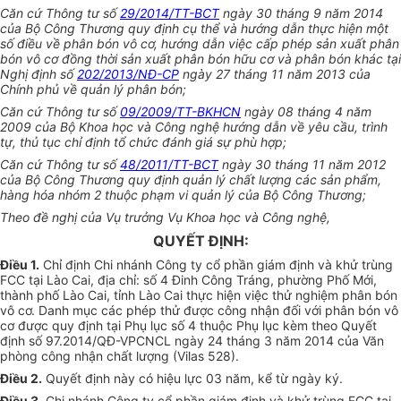
Căn cứ Thông tư số
29/2014/TT-BCT
ngày 30 tháng 9 năm 2014
của Bộ Công Thương quy định cụ thể và hướng dẫn thực hiện một
số điều về phân bón vô cơ, hướng dẫn việc cấp phép sản xuất phân
bón vô cơ đồng thời sản xuất phân bón hữu cơ và phân bón khác tại
Nghị định số
202/2013/NĐ-CP
ngày 27 tháng 11 năm 2013 của
Chính phủ về quản lý phân bón;
Căn cứ Thông tư số
09/2009/TT-BKHCN
ngày 08 tháng 4 năm
2009 của Bộ Khoa học và Công nghệ hướng dẫn về yêu cầu,
trình
tự, thủ tục chỉ định
tổ chức
đánh giá sự phù hợp;
Căn cứ Thông tư số
48/2011/TT-BCT
ngày 30 tháng 11 năm 2012
của Bộ Công Thương quy định quản lý chất lượng các sản phẩm,
hàng hóa nhóm 2 thuộc phạm vi quản lý của Bộ Công Thương;
Theo đề nghị của Vụ trưởng Vụ Khoa học và Công nghệ,
QUYẾT ĐỊNH:
Điều 1.
Chỉ định Chi nhánh Công ty cổ phần giám định và khử trùng
FCC tại Lào Cai, địa chỉ: số 4
Đinh
Công Tráng, phường Phố Mới,
thành phố Lào Cai, tỉnh Lào Cai thực hiện việc thử nghiệm phân bón
vô cơ. Danh mục các phép thử được công nhận đối với phân bón vô
cơ được quy định tại Phụ lục số 4 thuộc Phụ lục kèm theo Quyết
định số 97.2014/QĐ-VPCNCL ngày 24 tháng 3 năm 2014 của Văn
phòng công nhận chất lượng (Vilas 528).
Điều 2.
Quyết định này có hiệu lực 03 năm,
kể từ
ngày ký.
Điều 3.
Chi nhánh Công ty cổ phần giám định và khử trùng FCC tại