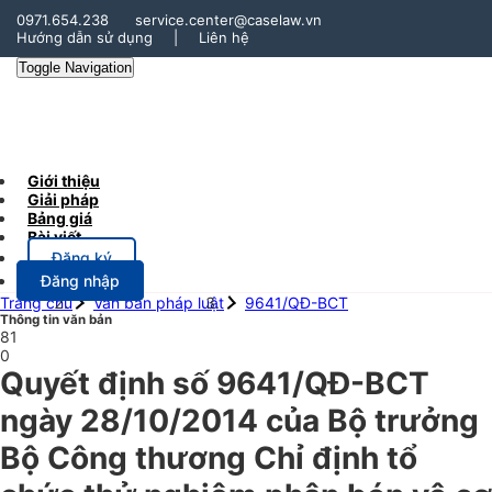
0971.654.238
service.center@caselaw.vn
Hướng dẫn sử dụng
|
Liên hệ
Toggle Navigation
Giới thiệu
Giải pháp
Bảng giá
Bài viết
Đăng ký
Đăng nhập
Trang chủ
Văn bản pháp luật
9641/QĐ-BCT
Thông tin văn bản
81
0
Quyết định số 9641/QĐ-BCT
ngày 28/10/2014 của Bộ trưởng
Bộ Công thương Chỉ định tổ