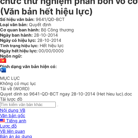
chức thử nghiệm phân bón vô cơ
(Văn bản hết hiệu lực)
Số hiệu văn bản:
9641/QĐ-BCT
Loại văn bản:
Quyết định
Cơ quan ban hành:
Bộ Công thương
Ngày ban hành:
28-10-2014
Ngày có hiệu lực:
28-10-2014
Hết hiệu lực
Tình trạng hiệu lực:
Ngày hết hiệu lực:
00/00/0000
Ngôn ngữ:
Định dạng văn bản hiện có:
MỤC LỤC
Không có mục lục
Tải về (WORD)
Quyet dinh so 9641-QD-BCT ngay 28-10-2014 (Het hieu luc).doc
Tải lược đồ
Nội dung VB
Văn bản gốc
Tiếng anh
Lược đồ
VB liên quan
Bản án áp dụng