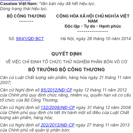
Caselaw Việt Nam:
“Văn bản này đã hết hiệu lực.
Dòng trạng thái hiệu lực.
BỘ CÔNG THƯƠNG
CỘNG HÒA XÃ HỘI CHỦ NGHĨA VIỆT
-------
NAM
Độc lập - Tự do - Hạnh phúc
---------------
Số:
9641/QĐ-BCT
Hà Nội, ngày 28 tháng 10 năm 2014
QUYẾT ĐỊNH
VỀ VIỆC CHỈ ĐỊNH TỔ CHỨC THỬ NGHIỆM PHÂN BÓN VÔ CƠ
BỘ TRƯỞNG BỘ CÔNG THƯƠNG
Căn cứ Luật Chất lượng sản phẩm, hàng hóa ngày 21 tháng 11 năm
2007;
Căn cứ Nghị định số
95/2012/NĐ-CP
ngày 12 tháng 11 năm 2012
của Chính phủ quy định chức năng, nhiệm vụ, quyền hạn và
cơ cấu
tổ chức
của Bộ Công Thương;
Căn cứ Nghị định số
132/2008/NĐ-CP
ngày 31 tháng 12 năm 2008
của Chính phủ quy định chi tiết thi hành một số điều của Luật Chất
lượng sản phẩm, hàng hóa;
Căn cứ Nghị định số
202/2013/NĐ-CP
ngày 27 tháng 11 năm 2013
của Chính phủ về quản lý phân bón;