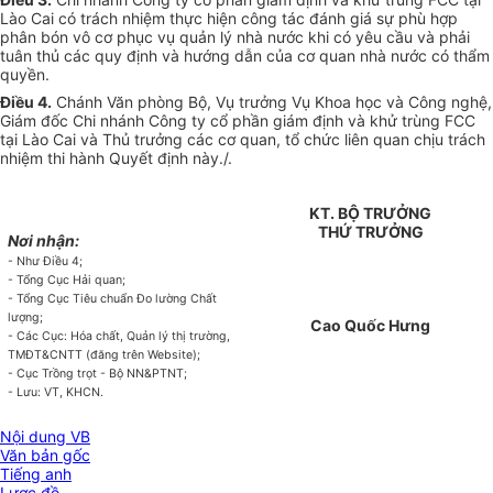
Lào Cai có trách nhiệm thực hiện công tác đánh giá sự phù hợp
phân bón vô cơ phục vụ quản lý nhà nước khi có yêu cầu và phải
tuân thủ các quy định và hướng dẫn của cơ quan nhà nước có thẩm
quyền.
Điều 4
.
Chánh Văn phòng Bộ, Vụ trưởng Vụ Khoa học và Công nghệ,
Giám đốc Chi nhánh Công ty cổ phần giám định và khử trùng FCC
tại Lào Cai và Thủ trưởng các cơ quan, tổ chức liên quan chịu trách
nhiệm thi hành Quyết định này./.
KT. BỘ TRƯỞNG
THỨ TRƯỞNG
Nơi nhận:
- Như
Điều
4;
- Tổng Cục Hải quan;
- Tổng Cục Tiêu chuẩn Đo lường Chất
lượng;
Cao Quốc Hưng
- Các Cục: Hóa chất, Quản lý thị trường,
TMĐT&CNTT (đăng trên Website);
- Cục Trồng trọt - Bộ NN&PTNT;
- Lưu: VT, KHCN.
Nội dung VB
Văn bản gốc
Tiếng anh
Lược đồ