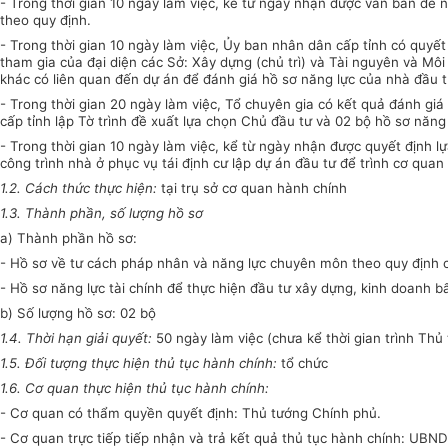
- Trong thời gian 10 ngày làm việc, kể từ ngày nhận được văn bản đề n
theo quy định.
- Trong thời gian 10 ngày làm việc, Ủy ban nhân dân cấp tỉnh có quyế
tham gia của đại diện các Sở: Xây dựng (chủ trì) và Tài nguyên và Môi
khác có liên quan đến dự án để đánh giá hồ sơ năng lực của nhà đầu t
- Trong thời gian 20 ngày làm việc, Tổ chuyên gia có kết quả đánh g
cấp tỉnh lập Tờ trình đề xuất lựa chọn Chủ đầu tư và 02 bộ hồ sơ năng 
- Trong thời gian 10 ngày làm việc, kể từ ngày nhận được quyết định 
công trình nhà ở phục vụ tái định cư lập dự án đầu tư để trình cơ qu
1.2. Cách thức thực hiện:
tại trụ sở cơ quan hành chính
1.3. Thành phần, số lượng hồ sơ
a) Thành phần hồ sơ:
- Hồ sơ về tư cách pháp nhân và năng lực chuyên môn theo quy định c
- Hồ sơ năng lực tài chính để thực hiện đầu tư xây dựng, kinh doanh b
b) Số lượng hồ sơ: 02 bộ
1.4. Thời hạn giải quyết:
50 ngày làm việc (chưa kể thời gian trình Thủ
1.5. Đối tượng thực hiện thủ tục hành chính:
tổ chức
1.6. Cơ quan thực hiện thủ tục hành chính:
- Cơ quan có thẩm quyền quyết định: Thủ tướng Chính phủ.
- Cơ quan trực tiếp tiếp nhận và trả kết quả thủ tục hành chính: UBND