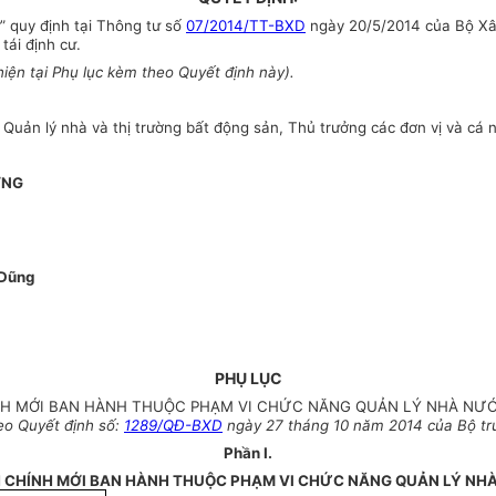
” quy định tại Thông tư số
07/2014/TT-BXD
ngày 20/5/2014 của Bộ Xâ
tái định cư.
iện tại Phụ lục kèm theo Quyết định này).
ản lý nhà và thị trường bất động sản, Thủ trưởng các đơn vị và cá nh
ỞNG
 Dũng
PHỤ LỤC
H MỚI BAN HÀNH THUỘC PHẠM VI CHỨC NĂNG QUẢN LÝ NHÀ NƯ
eo Quyết định số:
1289/QĐ-BXD
ngày 27 tháng 10 năm 2014 của Bộ tr
Phần I.
 CHÍNH MỚI BAN HÀNH THUỘC PHẠM VI CHỨC NĂNG QUẢN LÝ NH