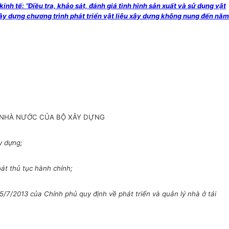
 tế: “Điều tra, khảo sát, đánh giá tình hình sản xuất và sử dụng vật
 Xây dựng chương trình phát triển vật liệu xây dựng không nung đến năm
 NHÀ NƯỚC CỦA BỘ XÂY DỰNG
y dựng;
át thủ tục hành chính;
/7/2013 của Chính phủ quy định về phát triển và quản lý nhà ở tái