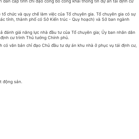
 dân cấp tỉnh chỉ đạo công bố công khai thông tin dự án tái định cư
ề tổ chức và quy chế làm việc của Tổ chuyên gia. Tổ chuyên gia có sự
 các tỉnh, thành phố có Sở Kiến trúc - Quy hoạch) và Sở ban ngành
uả đánh giá năng lực nhà đầu tư của Tổ chuyên gia; Ủy ban nhân dân
 định cư trình Thủ tướng Chính phủ.
h có văn bản chỉ đạo Chủ đầu tư dự án khu nhà ở phục vụ tái định cư,
t động sản.