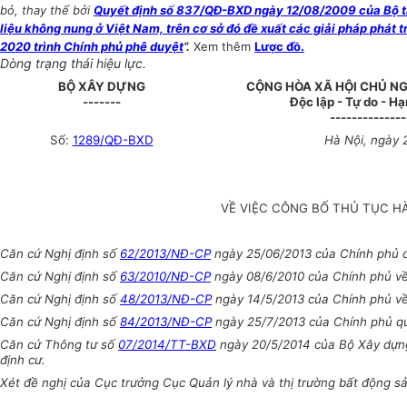
bỏ, thay thế bởi
Quyết định số 837/QĐ-BXD ngày 12/08/2009 của Bộ trưở
liệu không nung ở Việt Nam, trên cơ sở đó đề xuất các giải pháp phát 
2020 trình Chính phủ phê duyệt
”.
Xem thêm
Lược đồ.
Dòng trạng thái hiệu lực.
BỘ XÂY DỰNG
CỘNG HÒA XÃ HỘI CHỦ NG
-------
Độc lập - Tự do - H
--------------
Số:
1289/QĐ-BXD
Hà Nội, ngày 
VỀ VIỆC CÔNG BỐ THỦ TỤC 
Căn cứ Nghị định số
62/2013/NĐ-CP
ngày 25/06/2013 của Chính phủ q
Căn cứ Nghị định số
63/2010/NĐ-CP
ngày 08/6/2010 của Chính phủ về 
Căn cứ Nghị định số
48/2013/NĐ-CP
ngày 14/5/2013 của Chính phủ về 
Căn cứ Nghị định số
84/2013/NĐ-CP
ngày 25/7/2013 của Chính phủ quy 
Căn cứ Thông tư số
07/2014/TT-BXD
ngày 20/5/2014 của Bộ Xây dựng
định cư.
Xét đề nghị của Cục trưởng Cục Quản lý nhà và thị trường bất động s