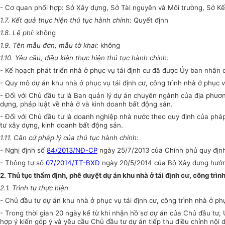
- Cơ quan phối hợp: Sở Xây dựng, Sở Tài nguyên và Môi trường, Sở Kế h
1.7. Kết quả thực hiện thủ tục hành chính:
Quyết định
1.8. Lệ phí:
không
1.9. Tên mẫu đơn, mẫu tờ khai:
không
1.10. Yêu cầu, điều kiện thực hiện thủ tục hành chính:
- Kế hoạch phát triển nhà ở phục vụ tái định cư đã được Ủy ban nhân 
- Quy mô dự án khu nhà ở phục vụ tái định cư, công trình nhà ở phục vụ
- Đối với Chủ đầu tư là Ban quản lý dự án chuyên ngành của địa phươn
dựng, pháp luật về nhà ở và kinh doanh bất động sản.
- Đối với Chủ đầu tư là doanh nghiệp nhà nước theo quy định của pháp
tư xây dựng, kinh doanh bất động sản.
1.11. Căn cứ pháp lý của thủ tục hành chính:
- Nghị định số
84/2013/NĐ-CP
ngày 25/7/2013 của Chính phủ quy định v
- Thông tư số
07/2014/TT-BXD
ngày 20/5/2014 của Bộ Xây dựng hướn
2. Thủ tục thẩm định, phê duyệt dự án khu nhà ở tái định cư, công trì
2.1. Trình tự thực hiện
- Chủ đầu tư dự án khu nhà ở phục vụ tái định cư, công trình nhà ở ph
- Trong thời gian 20 ngày kể từ khi nhận hồ sơ dự án của Chủ đầu tư,
hợp ý kiến góp ý và yêu cầu Chủ đầu tư dự án tiếp thu điều chỉnh nội