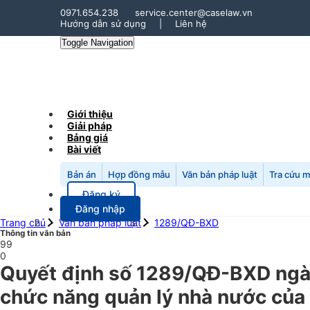
0971.654.238
service.center@caselaw.vn
Hướng dẫn sử dụng
|
Liên hệ
Toggle Navigation
Giới thiệu
Giải pháp
Bảng giá
Bài viết
Bản án
Hợp đồng mẫu
Văn bản pháp luật
Tra cứu 
Đăng ký
Đăng nhập
Trang chủ
Văn bản pháp luật
1289/QĐ-BXD
Thông tin văn bản
99
0
Quyết định số 1289/QĐ-BXD ngày
chức năng quản lý nhà nước của 