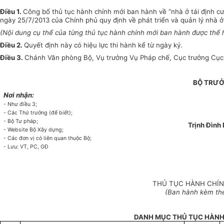
Điều 1.
Công bố thủ tục hành chính mới ban hành về “nhà ở tái định cư
ngày 25/7/2013 của Chính phủ quy định về phát triển và quản lý nhà ở 
(Nội dung cụ thể của từng thủ tục hành chính mới ban hành được thể h
Điều 2.
Quyết định này có hiệu lực thi hành kể từ ngày ký.
Điều 3.
Chánh Văn phòng Bộ, Vụ trưởng Vụ Pháp chế, Cục trưởng Cục Qu
BỘ TRƯ
Nơi nhận:
- Như điều 3;
- Các Thứ trưởng (để biết);
- Bộ Tư pháp;
Trịnh Đình
- Website Bộ Xây dựng;
- Các đơn vị có liên quan thuộc Bộ;
- Lưu: VT, PC, GĐ
THỦ TỤC HÀNH CHÍN
(Ban hành kèm th
DANH MỤC THỦ TỤC HÀNH