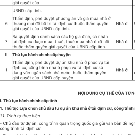
giải quyết của
UBND cấp tỉnh.
Thẩm định, phê duyệt phương án và giá mua nhà ở
6
thương mại để bố trí tái định cư thuộc thẩm quyền
Nhà ở
giải quyết của UBND cấp tỉnh.
Ra quyết định danh sách các hộ gia đình, cá nhân
7
tái định cư được mua, thuê, thuê mua nhà ở xã hội
Nhà ở
thuộc thẩm quyền giải quyết của UBND cấp tỉnh.
II
Thủ tục hành chính cấp huyện
Thẩm định, phê duyệt dự án khu nhà ở phục vụ tái
định cư, công trình nhà ở phục vụ tái định cư sử
1
Nhà ở
dụng vốn ngân sách nhà nước thuộc thẩm quyền
giải quyết của UBND cấp huyện.
NỘI DUNG CỤ THỂ CỦA TỪ
I. Thủ tục hành chính cấp tỉnh
1. Thủ tục Lựa chọn chủ đầu tư dự án khu nhà ở tái định cư, công trìn
1.1. Trình tự thực hiện
- Chủ đầu tư dự án, công trình quan trọng quốc gia gửi văn bản đề ng
công trình tái định cư.