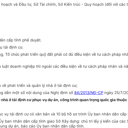
oạch và Đầu tư, Sở Tài chính, Sở Kiến trúc - Quy hoạch (đối với các t
dân cấp tỉnh phê duyệt.
 tái định cư.
g, Tổ chức phát triển quỹ đất phải có đủ điều kiện về tư cách pháp n
 luật doanh nghiệp thì ngoài các điều kiện về tư cách pháp nhân và n
ề phát triển và quản lý nhà ở tái định cư;
g dẫn một số nội dung của Nghị định số
84/2013/NĐ-CP
ngày 25/7/201
nh nhà ở tái định cư phục vụ dự án, công trình quan trọng quốc gia thu
ục vụ tái định cư có văn bản và 10 bộ hồ sơ trình Ủy ban nhân dân cấp 
 Ủy ban nhân dân cấp tỉnh giao Sở Xây dựng: chủ trì lấy ý kiến của c
 dung dự án, báo cáo Ủy ban nhân dân cấp tỉnh.