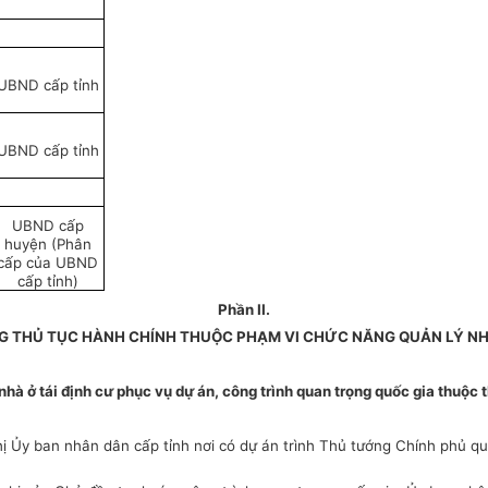
UBND cấp tỉnh
UBND cấp tỉnh
UBND cấp
huyện (Phân
cấp của UBND
cấp tỉnh)
Phần II.
NG THỦ TỤC HÀNH CHÍNH THUỘC PHẠM VI CHỨC NĂNG QUẢN LÝ N
h nhà ở tái định cư phục vụ dự án, công trình quan trọng quốc gia thuộ
hị Ủy ban nhân dân cấp tỉnh nơi có dự án trình Thủ tướng Chính phủ qu