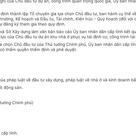
ghị của Chủ đầu tư dự án, công trình quan trọng quốc gia, Ủy ban nhân
t định thành lập Tổ chuyên gia lựa chọn Chủ đầu tư, ban hành cụ thể v
 trường, Kế hoạch và Đầu tư, Tài chính, Kiến trúc - Quy hoạch (đối với
ư đăng ký tham gia theo quy định.
iá và Sở Xây dựng làm văn bản báo cáo Ủy ban nhân dân cấp tỉnh kết q
lực của Chủ đầu tư dự án khu nhà ở phục vụ tái định cư, công trình tái
lựa chọn Chủ đầu tư của Thủ tướng Chính phủ, Ủy ban nhân dân cấp tỉn
an có thẩm quyền thẩm định và phê duyệt.
ủa pháp luật về đầu tư xây dựng, pháp luật về nhà ở và kinh doanh bấ
ất động sản.
 tướng Chính phủ)
 cấp tỉnh.