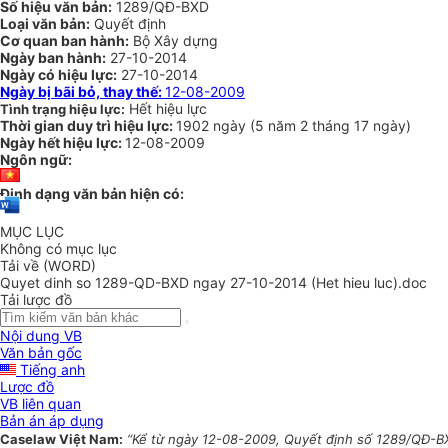
Số hiệu văn bản:
1289/QĐ-BXD
Loại văn bản:
Quyết định
Cơ quan ban hành:
Bộ Xây dựng
Ngày ban hành:
27-10-2014
Ngày có hiệu lực:
27-10-2014
Ngày bị bãi bỏ, thay thế:
12-08-2009
Hết hiệu lực
Tình trạng hiệu lực:
Thời gian duy trì hiệu lực:
1902 ngày
(
5 năm
2 tháng
17 ngày
)
Ngày hết hiệu lực:
12-08-2009
Ngôn ngữ:
Định dạng văn bản hiện có:
MỤC LỤC
Không có mục lục
Tải về (WORD)
Quyet dinh so 1289-QD-BXD ngay 27-10-2014 (Het hieu luc).doc
Tải lược đồ
Nội dung VB
Văn bản gốc
Tiếng anh
Lược đồ
VB liên quan
Bản án áp dụng
Caselaw Việt Nam:
“Kể từ ngày 12-08-2009, Quyết định số 1289/QĐ-BX