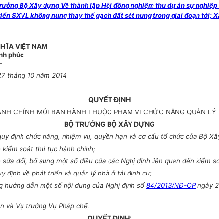
ng Bộ Xây dựng Về thành lập Hội đồng nghiệm thu dự án sự nghiệp kinh
triển SXVL không nung thay thế gạch đất sét nung trong giai đoạn tới;
HĨA VIỆT NAM
ạnh phúc
-
27 tháng 10 năm 2014
QUYẾT ĐỊNH
HÀNH CHÍNH MỚI BAN HÀNH THUỘC PHẠM VI CHỨC NĂNG QUẢN LÝ
BỘ TRƯỞNG BỘ XÂY DỰNG
uy định chức năng, nhiệm vụ, quyền hạn và cơ cấu tổ chức của Bộ Xâ
kiểm soát thủ tục hành chính;
sửa đổi, bổ sung một số điều của các Nghị định liên quan đến kiểm so
định về phát triển và quản lý nhà ở tái định cư;
 hướng dẫn một số nội dung của Nghị định số
84/2013/NĐ-CP
ngày 25
ản và Vụ trưởng Vụ Pháp chế,
QUYẾT ĐỊNH: