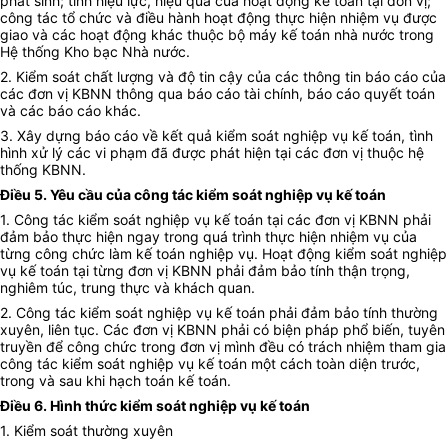
phát sinh; tính hiệu lực, hiệu quả của hoạt động kế toán tại đơn vị;
công tác tổ chức và điều hành hoạt động thực hiện nhiệm vụ được
giao và các hoạt động khác thuộc bộ máy kế toán nhà nước trong
Hệ thống Kho bạc Nhà nước.
2. Kiểm soát chất lượng và độ tin cậy của các thông tin báo cáo của
các đơn vị KBNN thông qua báo cáo tài chính, báo cáo quyết toán
và các báo cáo khác.
3. Xây dựng báo cáo về kết quả kiểm soát nghiệp vụ kế toán, tình
hình xử lý các vi phạm đã được phát hiện tại các đơn vị thuộc hệ
thống KBNN.
Điều 5. Yêu cầu của công tác kiểm soát nghiệp vụ kế toán
1. Công tác kiểm soát nghiệp vụ kế toán tại các đơn vị KBNN phải
đảm bảo thực hiện ngay trong quá trình thực hiện nhiệm vụ của
từng công chức làm kế toán nghiệp vụ. Hoạt động kiểm soát nghiệp
vụ kế toán tại từng đơn vị KBNN phải đảm bảo tính thận trọng,
nghiêm túc, trung thực và khách quan.
2. Công tác kiểm soát nghiệp vụ kế toán phải đảm bảo tính thường
xuyên, liên tục. Các đơn vị KBNN phải có biện pháp phổ biến, tuyên
truyền để công chức trong đơn vị mình đều có trách nhiệm tham gia
công tác kiểm soát nghiệp vụ kế toán một cách toàn diện trước,
trong và sau khi hạch toán kế toán.
Điều 6. Hình thức kiểm soát nghiệp vụ kế toán
1. Kiểm soát thường xuyên