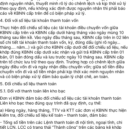
định nguyên nhân, thuyết minh rõ lý do chênh lệch và kịp thời xử lý
theo quy định, nếu không xác định được nguyên nhân thì phải báo
cáo về KBNN cấp trên để có biện pháp xử lý.
4. Đối với số liệu tài khoản thanh toán vốn
Thực hiện đối chiếu số liệu các tài khoản điều chuyển vốn giữa
KBNN cấp trên và KBNN cấp dưới hàng tháng vào ngày mùng 10
tháng sau liền kề. Vào ngày đầu tháng sau, KBNN cấp trên in 02 liên
sổ chi tiết tài khoản thanh toán vốn, ký, đóng dấu (ghi rõ ngày…
tháng…. năm…) và gửi cho KBNN cấp dưới để đối chiếu số liệu, nếu
khớp đúng KBNN cấp dưới xác nhận và gửi trả KBNN cấp trên 01
bản, 01 bản đóng dấu và lưu trước ngày 10 tháng sau. KBNN cấp
trên tổ chức lưu trữ theo quy định. Trường hợp có chênh lệch giữa
ngày điều vốn đi và ngày nhận điều chuyển vốn; giữa số tiền điều
chuyển vốn đi và số tiền nhận phải kịp thời xác minh nguyên nhân
và có biện pháp xử lý đảm bảo quản lý chặt chẽ, an toàn.
5. Đối chiếu số liệu thanh toán
5.1. Đối với thanh toán liên kho bạc
Đơn vị KBNN đảm bảo đối chiếu số liệu các tài khoản thanh toán
Liên kho bạc theo đúng quy trình đã quy định, cụ thể:
a) Hàng ngày, hàng tháng, TTV và KTT các đơn vị KBNN thực hiện
kiểm tra, đối chiếu số liệu kế toán – thanh toán, đảm bảo:
- Tổng số tiền trên các Lệnh thanh toán đi nội tỉnh, ngoại tỉnh, chi
tiết LCN, LCC có trạng thái “Thành công” trên các bảng kê khớp