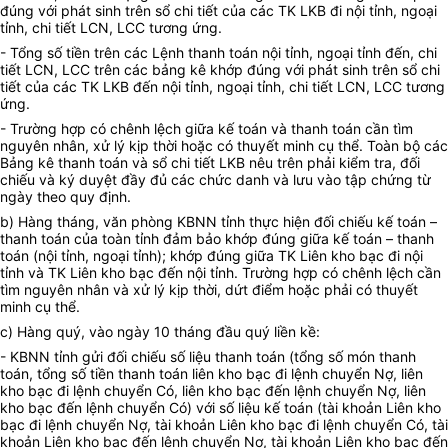
đúng với phát sinh trên sổ chi tiết của các TK LKB đi nội tỉnh, ngoại
tỉnh, chi tiết LCN, LCC tương ứng.
- Tổng số tiền trên các Lệnh thanh toán nội tỉnh, ngoại tỉnh đến, chi
tiết LCN, LCC trên các bảng kê khớp đúng với phát sinh trên sổ chi
tiết của các TK LKB đến nội tỉnh, ngoại tỉnh, chi tiết LCN, LCC tương
ứng.
- Trường hợp có chênh lệch giữa kế toán và thanh toán cần tìm
nguyên nhân, xử lý kịp thời hoặc có thuyết minh cụ thể. Toàn bộ các
Bảng kê thanh toán và sổ chi tiết LKB nêu trên phải kiểm tra, đối
chiếu và ký duyệt đầy đủ các chức danh và lưu vào tập chứng từ
ngày theo quy định.
b) Hàng tháng, văn phòng KBNN tỉnh thực hiện đối chiếu kế toán –
thanh toán của toàn tỉnh đảm bảo khớp đúng giữa kế toán – thanh
toán (nội tỉnh, ngoại tỉnh); khớp đúng giữa TK Liên kho bạc đi nội
tỉnh và TK Liên kho bạc đến nội tỉnh. Trường hợp có chênh lệch cần
tìm nguyên nhân và xử lý kịp thời, dứt điểm hoặc phải có thuyết
minh cụ thể.
c) Hàng quý, vào ngày 10 tháng đầu quý liền kề:
- KBNN tỉnh gửi đối chiếu số liệu thanh toán (tổng số món thanh
toán, tổng số tiền thanh toán liên kho bạc đi lệnh chuyển Nợ, liên
kho bạc đi lệnh chuyển Có, liên kho bạc đến lệnh chuyển Nợ, liên
kho bạc đến lệnh chuyển Có) với số liệu kế toán (tài khoản Liên kho
bạc đi lệnh chuyển Nợ, tài khoản Liên kho bạc đi lệnh chuyển Có, tài
khoản Liên kho bạc đến lệnh chuyển Nợ, tài khoản Liên kho bạc đến