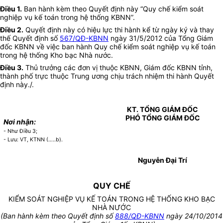
Điều 1.
Ban hành kèm theo Quyết định này “Quy chế kiểm soát
nghiệp vụ kế toán trong hệ thống KBNN”.
Điều 2.
Quyết định này có hiệu lực thi hành kể từ ngày ký và thay
thế Quyết định số
567/QĐ-KBNN
ngày 31/5/2012 của Tổng Giám
đốc KBNN về việc ban hành Quy chế kiểm soát nghiệp vụ kế toán
trong hệ thống Kho bạc Nhà nước.
Điều 3.
Thủ trưởng các đơn vị thuộc KBNN, Giám đốc KBNN tỉnh,
thành phố trực thuộc Trung ương chịu trách nhiệm thi hành Quyết
định này./.
KT. TỔNG GIÁM ĐỐC
PHÓ TỔNG GIÁM ĐỐC
Nơi nhận:
- Như Điều 3;
- Lưu: VT, KTNN (…..b).
Nguyễn Đại Trí
QUY CHẾ
KIỂM SOÁT NGHIỆP VỤ KẾ TOÁN TRONG HỆ THỐNG KHO BẠC
NHÀ NƯỚC
(Ban hành kèm theo Quyết định số
888/QĐ-KBNN
ngày 24/10/2014