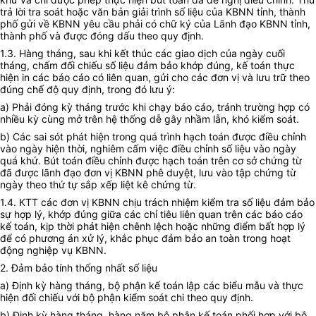
trả lời tra soát hoặc văn bản giải trình số liệu của KBNN tỉnh, thành
phố gửi về KBNN yêu cầu phải có chữ ký của Lãnh đạo KBNN tỉnh,
thành phố và được đóng dấu theo quy định.
1.3. Hàng tháng, sau khi kết thúc các giao dịch của ngày cuối
tháng, chấm đối chiếu số liệu đảm bảo khớp đúng, kế toán thực
hiện in các báo cáo có liên quan, gửi cho các đơn vị và lưu trữ theo
đúng chế độ quy định, trong đó lưu ý:
a) Phải đóng kỳ tháng trước khi chạy báo cáo, tránh trường hợp có
nhiều kỳ cùng mở trên hệ thống dễ gây nhầm lẫn, khó kiểm soát.
b) Các sai sót phát hiện trong quá trình hạch toán được điều chỉnh
vào ngày hiện thời, nghiêm cấm việc điều chỉnh số liệu vào ngày
quá khứ. Bút toán điều chỉnh được hạch toán trên cơ sở chứng từ
đã được lãnh đạo đơn vị KBNN phê duyệt, lưu vào tập chứng từ
ngày theo thứ tự sắp xếp liệt kê chứng từ.
1.4. KTT các đơn vị KBNN chịu trách nhiệm kiểm tra số liệu đảm bảo
sự hợp lý, khớp đúng giữa các chỉ tiêu liên quan trên các báo cáo
kế toán, kịp thời phát hiện chênh lệch hoặc những điểm bất hợp lý
để có phương án xử lý, khắc phục đảm bảo an toàn trong hoạt
động nghiệp vụ KBNN.
2. Đảm bảo tính thống nhất số liệu
a) Định kỳ hàng tháng, bộ phận kế toán lập các biểu mẫu và thực
hiện đối chiếu với bộ phận kiểm soát chi theo quy định.
b) Định kỳ hàng tháng, hàng năm bộ phận kế toán phối hợp với bộ