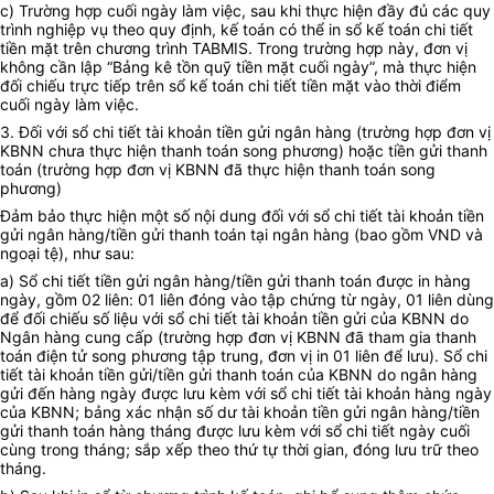
c) Trường hợp cuối ngày làm việc, sau khi thực hiện đầy đủ các quy
trình nghiệp vụ theo quy định, kế toán có thể in sổ kế toán chi tiết
tiền mặt trên chương trình TABMIS. Trong trường hợp này, đơn vị
không cần lập “Bảng kê tồn quỹ tiền mặt cuối ngày”, mà thực hiện
đối chiếu trực tiếp trên sổ kế toán chi tiết tiền mặt vào thời điểm
cuối ngày làm việc.
3. Đối với sổ chi tiết tài khoản tiền gửi ngân hàng (trường hợp đơn vị
KBNN chưa thực hiện thanh toán song phương) hoặc tiền gửi thanh
toán (trường hợp đơn vị KBNN đã thực hiện thanh toán song
phương)
Đảm bảo thực hiện một số nội dung đối với sổ chi tiết tài khoản tiền
gửi ngân hàng/tiền gửi thanh toán tại ngân hàng (bao gồm VND và
ngoại tệ), như sau:
a) Sổ chi tiết tiền gửi ngân hàng/tiền gửi thanh toán được in hàng
ngày, gồm 02 liên: 01 liên đóng vào tập chứng từ ngày, 01 liên dùng
để đối chiếu số liệu với sổ chi tiết tài khoản tiền gửi của KBNN do
Ngân hàng cung cấp (trường hợp đơn vị KBNN đã tham gia thanh
toán điện tử song phương tập trung, đơn vị in 01 liên để lưu). Sổ chi
tiết tài khoản tiền gửi/tiền gửi thanh toán của KBNN do ngân hàng
gửi đến hàng ngày được lưu kèm với sổ chi tiết tài khoản hàng ngày
của KBNN; bảng xác nhận số dư tài khoản tiền gửi ngân hàng/tiền
gửi thanh toán hàng tháng được lưu kèm với sổ chi tiết ngày cuối
cùng trong tháng; sắp xếp theo thứ tự thời gian, đóng lưu trữ theo
tháng.