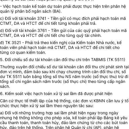
- Việc hạch toán kế toán dự toán phải được thực hiện trên phân hệ
quản lý phân bổ ngân sách (BA).
c) Đối với tài khoản 3741 - Tiền gửi có mục đích phải hạch toán mã
CTMT, DA và HTCT để chi tiết từng khoản phải trả.
d) Đối với tài khoản 3761 - Tiền gửi của các quỹ phải hạch toán mã
CTMT, DA và HTCT để chi tiết cho từng quỹ tài chính.
đ) TK 3521 - Phải trả theo kiến nghị của Kiểm toán Nhà nước, kế
toán viên phải hạch toán mã CTMT, DA và HTCT để chi tiết cho
từng cơ quan kiểm toán.
5. Đối chiếu số dư tài khoản cân đối thu chi trên TABMIS (TK 5511)
Thường xuyên đối chiếu số dư tài khoản cân đối thu chi phát sinh tại
đơn vị mình, đảm bảo sau khi chạy chương trình cân đối thu chi, số
dư TK 5511 luôn bằng tổng số thu NS năm trước (số thực thu) trừ đi
tổng số chi ngân sách năm trước (số thực chi) theo từng cấp ngân
sách.
6. Kiểm soát việc hạch toán xử lý sai lầm đã được phát hiện
Căn cứ thực tế thiết lập của hệ thống, các đơn vị KBNN cần lưu ý tổ
chức thực hiện xử lý sai lầm theo nguyên tắc sau:
a) Đối với những trường hợp sai lầm phát hiện ngay trong ngày
nhưng hệ thống không cho phép xóa, kế toán phải lập Bảng kê yêu
cầu thanh toán, thanh toán hủy, đảo làm chứng từ cho các bút toán
hủy, đảo trên hệ thống. Trên phân hệ Quản lý chi (AP), phân hệ