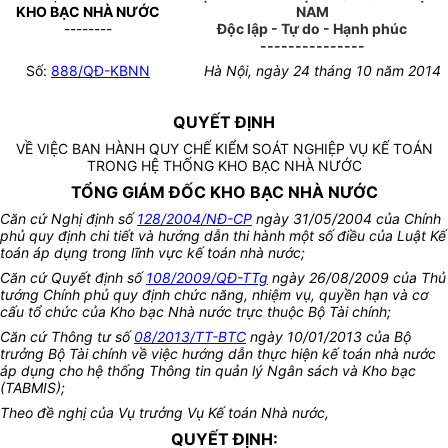
KHO BẠC NHÀ NƯỚC
NAM
--------
Độc lập - Tự do - Hạnh phúc
---------------
Số:
888/QĐ-KBNN
Hà Nội, ngày 24 tháng 10 năm 2014
QUYẾT ĐỊNH
VỀ VIỆC BAN HÀNH QUY CHẾ KIỂM SOÁT NGHIỆP VỤ KẾ TOÁN
TRONG HỆ THỐNG KHO BẠC NHÀ NƯỚC
TỔNG GIÁM ĐỐC KHO BẠC NHÀ NƯỚC
Căn cứ Nghị định số
128/2004/NĐ-CP
ngày 31/05/2004 của Chính
phủ quy định chi tiết và hướng dẫn thi hành một số điều của Luật Kế
toán áp dụng trong lĩnh vực kế toán nhà nước;
Căn cứ Quyết định số
108/2009/QĐ-TTg
ngày 26/08/2009 của Thủ
tướng Chính phủ quy định chức năng, nhiệm vụ, quyền hạn và cơ
cấu tổ chức của Kho bạc Nhà nước trực thuộc Bộ Tài chính;
Căn cứ Thông tư số
08/2013/TT-BTC
ngày 10/01/2013 của Bộ
trưởng Bộ Tài chính về việc hướng dẫn thực hiện kế toán nhà nước
áp dụng cho hệ thống Thông tin quản lý Ngân sách và Kho bạc
(TABMIS);
Theo đề nghị của Vụ trưởng Vụ Kế toán Nhà nước,
QUYẾT ĐỊNH: