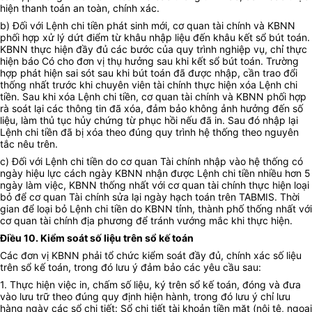
hiện thanh toán an toàn, chính xác.
b) Đối với Lệnh chi tiền phát sinh mới, cơ quan tài chính và KBNN
phối hợp xử lý dứt điểm từ khâu nhập liệu đến khâu kết sổ bút toán.
KBNN thực hiện đầy đủ các bước của quy trình nghiệp vụ, chỉ thực
hiện báo Có cho đơn vị thụ hưởng sau khi kết sổ bút toán. Trường
hợp phát hiện sai sót sau khi bút toán đã được nhập, cần trao đổi
thống nhất trước khi chuyên viên tài chính thực hiện xóa Lệnh chi
tiền. Sau khi xóa Lệnh chi tiền, cơ quan tài chính và KBNN phối hợp
rà soát lại các thông tin đã xóa, đảm bảo không ảnh hưởng đến số
liệu, làm thủ tục hủy chứng từ phục hồi nếu đã in. Sau đó nhập lại
Lệnh chi tiền đã bị xóa theo đúng quy trình hệ thống theo nguyên
tắc nêu trên.
c) Đối với Lệnh chi tiền do cơ quan Tài chính nhập vào hệ thống có
ngày hiệu lực cách ngày KBNN nhận được Lệnh chi tiền nhiều hơn 5
ngày làm việc, KBNN thống nhất với cơ quan tài chính thực hiện loại
bỏ để cơ quan Tài chính sửa lại ngày hạch toán trên TABMIS. Thời
gian để loại bỏ Lệnh chi tiền do KBNN tỉnh, thành phố thống nhất với
cơ quan tài chính địa phương để tránh vướng mắc khi thực hiện.
Điều 10. Kiểm soát số liệu trên sổ kế toán
Các đơn vị KBNN phải tổ chức kiểm soát đầy đủ, chính xác số liệu
trên sổ kế toán, trong đó lưu ý đảm bảo các yêu cầu sau:
1. Thực hiện việc in, chấm số liệu, ký trên sổ kế toán, đóng và đưa
vào lưu trữ theo đúng quy định hiện hành, trong đó lưu ý chỉ lưu
hàng ngày các sổ chi tiết: Sổ chi tiết tài khoản tiền mặt (nội tệ, ngoại