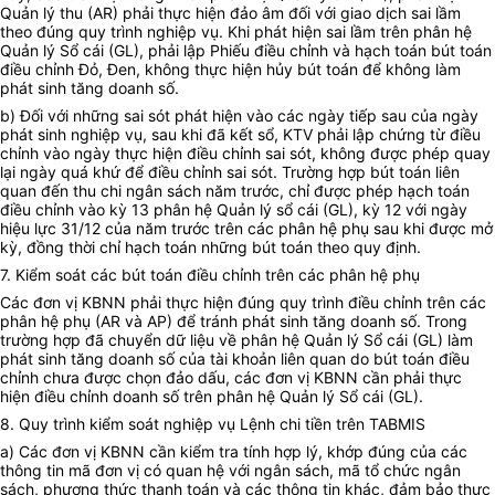
Quản lý thu (AR) phải thực hiện đảo âm đối với giao dịch sai lầm
theo đúng quy trình nghiệp vụ. Khi phát hiện sai lầm trên phân hệ
Quản lý Sổ cái (GL), phải lập Phiếu điều chỉnh và hạch toán bút toán
điều chỉnh Đỏ, Đen, không thực hiện hủy bút toán để không làm
phát sinh tăng doanh số.
b) Đối với những sai sót phát hiện vào các ngày tiếp sau của ngày
phát sinh nghiệp vụ, sau khi đã kết sổ, KTV phải lập chứng từ điều
chỉnh vào ngày thực hiện điều chỉnh sai sót, không được phép quay
lại ngày quá khứ để điều chỉnh sai sót. Trường hợp bút toán liên
quan đến thu chi ngân sách năm trước, chỉ được phép hạch toán
điều chỉnh vào kỳ 13 phân hệ Quản lý sổ cái (GL), kỳ 12 với ngày
hiệu lực 31/12 của năm trước trên các phân hệ phụ sau khi được mở
kỳ, đồng thời chỉ hạch toán những bút toán theo quy định.
7. Kiểm soát các bút toán điều chỉnh trên các phân hệ phụ
Các đơn vị KBNN phải thực hiện đúng quy trình điều chỉnh trên các
phân hệ phụ (AR và AP) để tránh phát sinh tăng doanh số. Trong
trường hợp đã chuyển dữ liệu về phân hệ Quản lý Sổ cái (GL) làm
phát sinh tăng doanh số của tài khoản liên quan do bút toán điều
chỉnh chưa được chọn đảo dấu, các đơn vị KBNN cần phải thực
hiện điều chỉnh doanh số trên phân hệ Quản lý Sổ cái (GL).
8. Quy trình kiểm soát nghiệp vụ Lệnh chi tiền trên TABMIS
a) Các đơn vị KBNN cần kiểm tra tính hợp lý, khớp đúng của các
thông tin mã đơn vị có quan hệ với ngân sách, mã tổ chức ngân
sách, phương thức thanh toán và các thông tin khác, đảm bảo thực