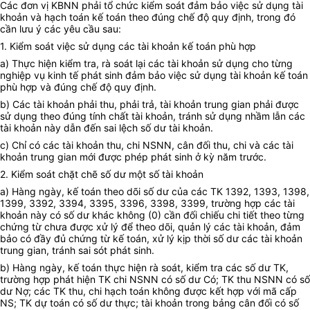
Các đơn vị KBNN phải tổ chức kiểm soát đảm bảo việc sử dụng tài
khoản và hạch toán kế toán theo đúng chế độ quy định, trong đó
cần lưu ý các yêu cầu sau:
1. Kiểm soát việc sử dụng các tài khoản kế toán phù hợp
a) Thực hiện kiểm tra, rà soát lại các tài khoản sử dụng cho từng
nghiệp vụ kinh tế phát sinh đảm bảo việc sử dụng tài khoản kế toán
phù hợp và đúng chế độ quy định.
b) Các tài khoản phải thu, phải trả, tài khoản trung gian phải được
sử dụng theo đúng tính chất tài khoản, tránh sử dụng nhầm lẫn các
tài khoản này dẫn đến sai lệch số dư tài khoản.
c) Chỉ có các tài khoản thu, chi NSNN, cân đối thu, chi và các tài
khoản trung gian mới được phép phát sinh ở kỳ năm trước.
2. Kiểm soát chặt chẽ số dư một số tài khoản
a) Hàng ngày, kế toán theo dõi số dư của các TK 1392, 1393, 1398,
1399, 3392, 3394, 3395, 3396, 3398, 3399, trường hợp các tài
khoản này có số dư khác không (0) cần đối chiếu chi tiết theo từng
chứng từ chưa được xử lý để theo dõi, quản lý các tài khoản, đảm
bảo có đầy đủ chứng từ kế toán, xử lý kịp thời số dư các tài khoản
trung gian, tránh sai sót phát sinh.
b) Hàng ngày, kế toán thực hiện rà soát, kiểm tra các số dư TK,
trường hợp phát hiện TK chi NSNN có số dư Có; TK thu NSNN có số
dư Nợ; các TK thu, chi hạch toán không được kết hợp với mã cấp
NS; TK dự toán có số dư thực; tài khoản trong bảng cân đối có số