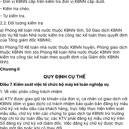
- Đơn vị KBNN cấp trên kiểm tra đơn vị KBNN cấp dưới.
- Kiểm tra chéo.
- Tự kiểm tra.
2.2. Đối tượng kiểm tra
a)
Phòng Kế toán nhà nước thuộc KBNN tỉnh, Sở Giao dịch KBNN
(do Vụ Kế toán Nhà nước kiểm tra công tác kế toán theo quyết định
của Tổng giám đốc KBNN);
b) Phòng/Tổ Kế toán nhà nước thuộc KBNN huyện, Phòng giao dịch
thuộc KBNN tỉnh (do Phòng Kế toán Nhà nước thuộc KBNN tỉnh
kiểm tra công tác kế toán theo quyết định của Giám đốc KBNN
tỉnh).
Chương II
QUY ĐỊNH CỤ THỂ
Điều 7. Kiểm soát việc tổ chức bộ máy kế toán nghiệp vụ
1. Về việc phân công trách nhiệm
a) KTV được giao giữ tài khoản của đơn vị, cá nhân có giao dịch với
KBNN (đơn vị giao dịch) có trách nhiệm bảo quản bản đăng ký mẫu
chữ ký và mẫu dấu của khách hàng, trực tiếp thực hiện kiểm soát
mẫu dấu, chữ ký trên các chứng từ giao dịch tại KBNN trừ trường
hợp chi từ dự toán đầu tư; các KTV phải đăng ký mẫu chữ ký trên
Sổ đăng ký chữ ký với Giám đốc. Việc đăng ký chữ ký được thực
hiện một lần hoặc khi có thay đổi.