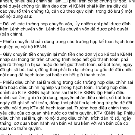
khoản, phiếu điều chỉnh sai lầm,...) phải trên cơ sở chứng từ gốc. Khi
phê duyệt chứng từ, lãnh đạo đơn vị KBNN phải kiểm tra đầy đủ
các yếu tố trên chứng từ, căn cứ theo quy định, trong đó lưu ý một
số nội dung sau:
- Đối với các trường hợp chuyển vốn, Ủy nhiệm chi phải được đính
kèm Lệnh chuyển vốn, Lệnh điều chuyển vốn đã được phê duyệt
(bản chính).
- Phiếu chuyển khoản dùng trong các trường hợp
kế toán hạch toán
nghiệp vụ nội bộ KBNN
.
- Giấy chuyển tiền chuyển lại món tiền cho đơn vị do kế toán KBNN
nhập sai thông tin trên chương trình hoặc hết giờ thanh toán, phải
ghi rõ thông tin bị sai hoặc do hết giờ thanh toán, số bút toán, ngày
đã ghi số bút toán, đồng thời phải tìm lại chứng từ gốc để đối chiếu
nội dung đã hạch toán sai hoặc do hết giờ thanh toán.
- Phiếu điều chỉnh sai lầm dùng trong các trường hợp
điều chỉnh sai
lầm hoặc điều chỉnh nghiệp vụ trong hạch toán
. Trường hợp điều
chỉnh do KTV KBNN hạch toán sai thì KTV KBNN lập Phiếu điều
chỉnh sai lầm, ghi rõ nội dung, nguyên nhân điều chỉnh, số bút toán,
ngày đã ghi số bút toán, đồng thời phải tìm lại chứng từ gốc để đối
chiếu nội dung KTV đã hạch toán sai. Trường hợp điều chỉnh theo
yêu cầu của cơ quan nhà nước có thẩm quyền, KTV KBNN lập Phiếu
điều chỉnh sai lầm, ghi rõ nội dung điều chỉnh, trích dẫn rõ số, ngày
tháng, cơ quan ban hành văn bản và lưu kèm với văn bản của cơ
quan có thẩm quyền.