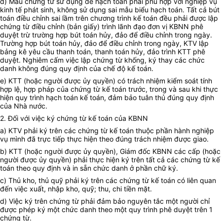
đ) Mẫu chứng từ sử dụng để hạch toán phải phù hợp với nghiệp vụ
kinh tế phát sinh, không sử dụng sai mẫu biểu hạch toán. Tất cả bút
toán điều chỉnh sai lầm trên chương trình kế toán đều phải được lập
chứng từ điều chỉnh (bản giấy) trình lãnh đạo đơn vị KBNN phê
duyệt trừ trường hợp bút toán hủy, đảo để điều chỉnh trong ngày.
Trường hợp bút toán hủy, đảo để điều chỉnh trong ngày, KTV lập
bảng kê yêu cầu thanh toán, thanh toán hủy, đảo trình KTT phê
duyệt. Nghiêm cấm việc lập chứng từ khống, ký thay các chức
danh không đúng quy định của chế độ kế toán.
e) KTT (hoặc người được ủy quyền) có trách nhiệm kiểm soát tính
hợp lệ, hợp pháp của chứng từ kế toán trước, trong và sau khi thực
hiện quy trình hạch toán kế toán, đảm bảo tuân thủ đúng quy định
của Nhà nước.
2. Đối với việc ký chứng từ kế toán của KBNN
a) KTV phải ký trên các chứng từ kế toán thuộc phần hành nghiệp
vụ mình đã trực tiếp thực hiện theo đúng trách nhiệm được giao.
b) KTT (hoặc người được ủy quyền), Giám đốc KBNN các cấp (hoặc
người được ủy quyền) phải thực hiện ký trên tất cả các chứng từ kế
toán theo quy định và in sẵn chức danh ở phần chữ ký.
c) Thủ kho, thủ quỹ phải ký trên các chứng từ kế toán có liên quan
đến việc xuất, nhập kho, quỹ; thu, chi tiền mặt.
d) Việc ký trên chứng từ phải đảm bảo nguyên tắc một người chỉ
được phép ký một chức danh theo một quy trình phê duyệt trên 1
chứng từ.