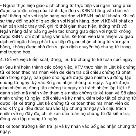
- Người thực hiện giao dịch chứng từ trực tiếp với ngân hàng phải
được sự phân công của Lãnh đạo đơn vị KBNN bằng văn bản và
phải thông báo với ngân hàng nơi đơn vị KBNN mở tài khoản. Khi có
sự thay đổi người đi giao dịch với Ngân hàng, đơn vị KBNN phải có
văn bản khác thay thế, ghi rõ thời gian thực hiện, thống nhất với
Ngân hàng đảm bảo nguyên tắc không giao dịch với người không
được KBNN chỉ định bằng văn bản. Kế toán viên làm nhiệm vụ giao
dịch với ngân hàng phải trực tiếp đi giao nhận chứng từ với ngân
hàng, không được nhờ đơn vị giao dịch chuyển hộ chứng từ trong
mọi trường hợp.
4. Đối với việc kiểm soát, đóng, lưu trữ chứng từ kế toán cuối ngày
a) Sau khi hoàn thành các công việc, KTV thực hiện in Liệt kê chứng
từ kế toán theo mã nhân viên để kiểm tra đối chiếu chứng từ phát
sinh trong ngày, bàn giao cho người được giao nhiệm vụ đóng tập
chứng từ ngày, ký vào Sổ giao nhận chứng từ ngày. Người được
giao nhiệm vụ đóng tập chứng từ ngày có trách nhiệm lập Liệt kê
danh sách mã nhân viên tham gia nhập chứng từ kế toán và Sổ giao
nhận chứng từ ngày, đối chiếu và ký nhận, đảm bảo tất cả chứng từ
được liệt kê trong Liệt kê chứng từ kế toán theo mã nhân viên do
các KTV gửi đều được lưu vào tập chứng từ ngày và chịu trách
nhiệm về sự đầy đủ, chính xác của toàn bộ chứng từ đã kiểm tra,
đóng vào tập chứng từ ngày.
b) Kế toán trưởng kiểm tra lại và ký nhận vào Sổ giao nhận chứng từ
ngày.