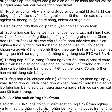
được trực tiếp phê duyệt các giao dịch do chính mình tạo với vai trò
là người nhập yêu cầu và đệ trình phê duyệt.
b) Người sử dụng TABMIS không được sử dụng mật khẩu, tài khoản
đăng nhập và tập quyền của người khác để thực hiện các quy trình
nghiệp vụ không thuộc chức năng, nhiệm vụ được giao.
3. Các trường hợp thay đổi phân quyền cho cán bộ kế toán
a) Trường hợp cán bộ kế toán luân chuyển công tác, nghỉ hưu hoặc
vì lý do nào khác không tiếp tục công việc đang phụ trách, Giám
đốc (Thủ trưởng) KBNN các cấp tổ chức đảm bảo việc thực hiện
nghiêm túc quy trình, thủ tục bàn giao công việc, thu hồi các tài
khoản và quyền đăng nhập hệ thống theo quy trình an toàn bảo mật
trong quá trình sử dụng các hệ thống ứng dụng của BTC và KBNN.
b) Trường hợp KTT đi vắng từ một ngày trở lên, đơn vị phải tổ chức
thực hiện bàn giao công việc cho người được Thủ trưởng đơn vị chỉ
định và lập biên bản bàn giao chi tiết, cụ thể, trong đó ghi rõ thời
hạn và nội dung cần bàn giao.
c) Trường hợp điều chuyển cán bộ kế toán sang bộ phận nghiệp vụ
khác trong đơn vị KBNN hoặc đơn vị khác, phải tổ chức bàn giao và
lập biên bản bàn giao giữa người giao và người nhận có sự giám sát
của Kế toán trưởng.
Điều 8. Kiểm soát chứng từ kế toán
Các đơn vị KBNN phải tổ chức kiểm soát chứng từ kế toán nghiệp
vụ từ khâu thu thập (hoặc lập), phân loại, xử lý, ký duyệt trên chứng