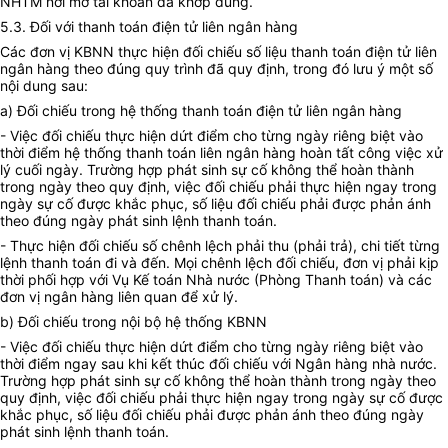
NHTM nơi mở tài khoản đã khớp đúng.
5.3. Đối với thanh toán điện tử liên ngân hàng
Các đơn vị KBNN thực hiện đối chiếu số liệu thanh toán điện tử liên
ngân hàng theo đúng quy trình đã quy định, trong đó lưu ý một số
nội dung sau:
a) Đối chiếu trong hệ thống thanh toán điện tử liên ngân hàng
- Việc đối chiếu thực hiện dứt điểm cho từng ngày riêng biệt vào
thời điểm hệ thống thanh toán liên ngân hàng hoàn tất công việc xử
lý cuối ngày. Trường hợp phát sinh sự cố không thể hoàn thành
trong ngày theo quy định, việc đối chiếu phải thực hiện ngay trong
ngày sự cố được khắc phục, số liệu đối chiếu phải được phản ánh
theo đúng ngày phát sinh lệnh thanh toán.
- Thực hiện đối chiếu số chênh lệch phải thu (phải trả), chi tiết từng
lệnh thanh toán đi và đến. Mọi chênh lệch đối chiếu, đơn vị phải kịp
thời phối hợp với Vụ Kế toán Nhà nước (Phòng Thanh toán) và các
đơn vị ngân hàng liên quan để xử lý.
b) Đối chiếu trong nội bộ hệ thống KBNN
- Việc đối chiếu thực hiện dứt điểm cho từng ngày riêng biệt vào
thời điểm ngay sau khi kết thúc đối chiếu với Ngân hàng nhà nước.
Trường hợp phát sinh sự cố không thể hoàn thành trong ngày theo
quy định, việc đối chiếu phải thực hiện ngay trong ngày sự cố được
khắc phục, số liệu đối chiếu phải được phản ánh theo đúng ngày
phát sinh lệnh thanh toán.