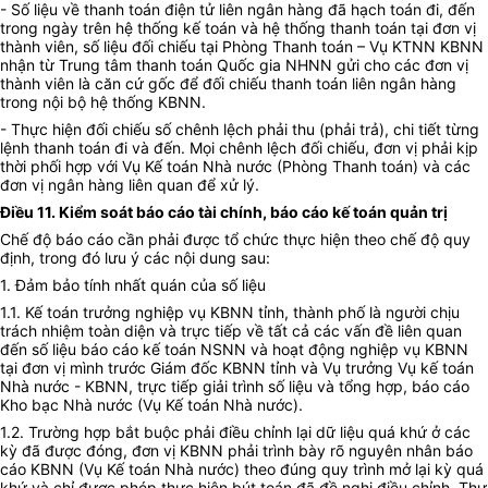
- Số liệu về thanh toán điện tử liên ngân hàng đã hạch toán đi, đến
trong ngày trên hệ thống kế toán và hệ thống thanh toán tại đơn vị
thành viên, số liệu đối chiếu tại Phòng Thanh toán – Vụ KTNN KBNN
nhận từ Trung tâm thanh toán Quốc gia NHNN gửi cho các đơn vị
thành viên là căn cứ gốc để đối chiếu thanh toán liên ngân hàng
trong nội bộ hệ thống KBNN.
- Thực hiện đối chiếu số chênh lệch phải thu (phải trả), chi tiết từng
lệnh thanh toán đi và đến. Mọi chênh lệch đối chiếu, đơn vị phải kịp
thời phối hợp với Vụ Kế toán Nhà nước (Phòng Thanh toán) và các
đơn vị ngân hàng liên quan để xử lý.
Điều 11. Kiểm soát báo cáo tài chính, báo cáo kế toán quản trị
Chế độ báo cáo cần phải được tổ chức thực hiện theo chế độ quy
định, trong đó lưu ý các nội dung sau:
1. Đảm bảo tính nhất quán của số liệu
1.1. Kế toán trưởng nghiệp vụ KBNN tỉnh, thành phố là người chịu
trách nhiệm toàn diện và trực tiếp về tất cả các vấn đề liên quan
đến số liệu báo cáo kế toán NSNN và hoạt động nghiệp vụ KBNN
tại đơn vị mình trước Giám đốc KBNN tỉnh và Vụ trưởng Vụ kế toán
Nhà nước - KBNN, trực tiếp giải trình số liệu và tổng hợp, báo cáo
Kho bạc Nhà nước (Vụ Kế toán Nhà nước).
1.2. Trường hợp bắt buộc phải điều chỉnh lại dữ liệu quá khứ ở các
kỳ đã được đóng, đơn vị KBNN phải trình bày rõ nguyên nhân báo
cáo KBNN (Vụ Kế toán Nhà nước) theo đúng quy trình mở lại kỳ quá
khứ và chỉ được phép thực hiện bút toán đã đề nghị điều chỉnh. Thư