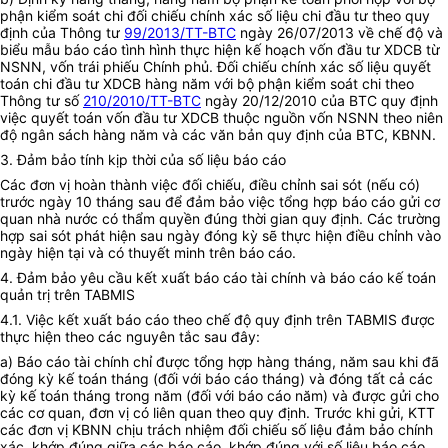
phận kiểm soát chi đối chiếu chính xác số liệu chi đầu tư theo quy
định của Thông tư
99/2013/TT-BTC
ngày 26/07/2013 về chế độ và
biểu mẫu báo cáo tình hình thực hiện kế hoạch vốn đầu tư XDCB từ
NSNN, vốn trái phiếu Chính phủ. Đối chiếu chính xác số liệu quyết
toán chi đầu tư XDCB hàng năm với bộ phận kiểm soát chi theo
Thông tư số
210/2010/TT-BTC
ngày 20/12/2010 của BTC quy định
việc quyết toán vốn đầu tư XDCB thuộc nguồn vốn NSNN theo niên
độ ngân sách hàng năm và các văn bản quy định của BTC, KBNN.
3. Đảm bảo tính kịp thời của số liệu báo cáo
Các đơn vị hoàn thành việc đối chiếu, điều chỉnh sai sót (nếu có)
trước ngày 10 tháng sau để đảm bảo việc tổng hợp báo cáo gửi cơ
quan nhà nước có thẩm quyền đúng thời gian quy định. Các trường
hợp sai sót phát hiện sau ngày đóng kỳ sẽ thực hiện điều chỉnh vào
ngày hiện tại và có thuyết minh trên báo cáo.
4. Đảm bảo yêu cầu kết xuất báo cáo tài chính và báo cáo kế toán
quản trị trên TABMIS
4.1. Việc kết xuất báo cáo theo chế độ quy định trên TABMIS được
thực hiện theo các nguyên tắc sau đây:
a) Báo cáo tài chính chỉ được tổng hợp hàng tháng, năm sau khi đã
đóng kỳ kế toán tháng (đối với báo cáo tháng) và đóng tất cả các
kỳ kế toán tháng trong năm (đối với báo cáo năm) và được gửi cho
các cơ quan, đơn vị có liên quan theo quy định. Trước khi gửi, KTT
các đơn vị KBNN chịu trách nhiệm đối chiếu số liệu đảm bảo chính
xác, khớp đúng giữa các báo cáo, khớp đúng với số liệu báo cáo