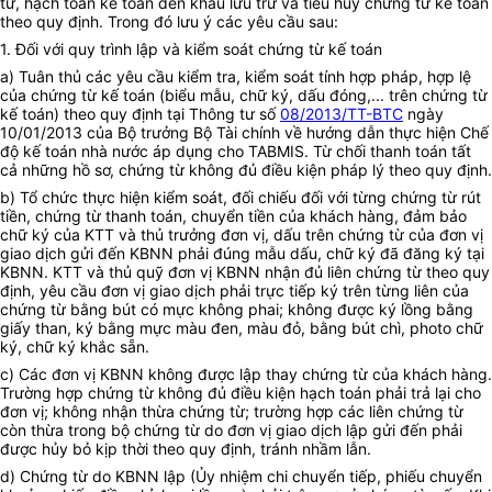
từ, hạch toán kế toán đến khâu lưu trữ và tiêu hủy chứng từ kế toán
theo quy định. Trong đó lưu ý các yêu cầu sau:
1. Đối với quy trình lập và kiểm soát chứng từ kế toán
a) Tuân thủ các yêu cầu kiểm tra, kiểm soát tính hợp pháp, hợp lệ
của chứng từ kế toán (biểu mẫu, chữ ký, dấu đóng,... trên chứng từ
kế toán) theo quy định tại Thông tư số
08/2013/TT-BTC
ngày
10/01/2013 của Bộ trưởng Bộ Tài chính về hướng dẫn thực hiện Chế
độ kế toán nhà nước áp dụng cho TABMIS. Từ chối thanh toán tất
cả những hồ sơ, chứng từ không đủ điều kiện pháp lý theo quy định.
b) Tổ chức thực hiện kiểm soát, đối chiếu đối với từng chứng từ rút
tiền, chứng từ thanh toán, chuyển tiền của khách hàng, đảm bảo
chữ ký của KTT và thủ trưởng đơn vị, dấu trên chứng từ của đơn vị
giao dịch gửi đến KBNN phải đúng mẫu dấu, chữ ký đã đăng ký tại
KBNN. KTT và thủ quỹ đơn vị KBNN nhận đủ liên chứng từ theo quy
định, yêu cầu đơn vị giao dịch phải trực tiếp ký trên từng liên của
chứng từ bằng bút có mực không phai; không được ký lồng bằng
giấy than, ký bằng mực màu đen, màu đỏ, bằng bút chì, photo chữ
ký, chữ ký khắc sẵn.
c) Các đơn vị KBNN không được lập thay chứng từ của khách hàng.
Trường hợp chứng từ không đủ điều kiện hạch toán phải trả lại cho
đơn vị; không nhận thừa chứng từ; trường hợp các liên chứng từ
còn thừa trong bộ chứng từ do đơn vị giao dịch lập gửi đến phải
được hủy bỏ kịp thời theo quy định, tránh nhầm lẫn.
d) Chứng từ do KBNN lập (Ủy nhiệm chi chuyển tiếp, phiếu chuyển