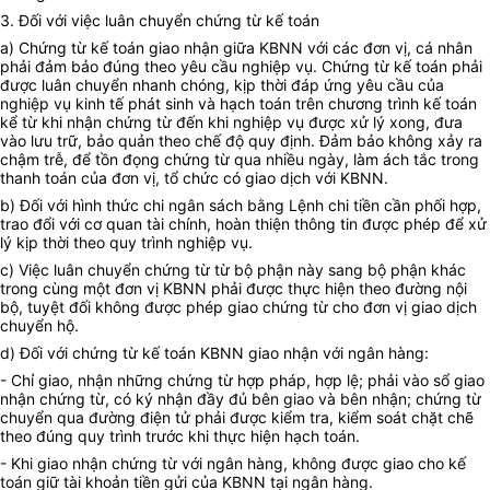
3. Đối với việc luân chuyển chứng từ kế toán
a) Chứng từ kế toán giao nhận giữa KBNN với các đơn vị, cá nhân
phải đảm bảo đúng theo yêu cầu nghiệp vụ. Chứng từ kế toán phải
được luân chuyển nhanh chóng, kịp thời đáp ứng yêu cầu của
nghiệp vụ kinh tế phát sinh và hạch toán trên chương trình kế toán
kể từ khi nhận chứng từ đến khi nghiệp vụ được xử lý xong, đưa
vào lưu trữ, bảo quản theo chế độ quy định. Đảm bảo không xảy ra
chậm trễ, để tồn đọng chứng từ qua nhiều ngày, làm ách tắc trong
thanh toán của đơn vị, tổ chức có giao dịch với KBNN.
b) Đối với hình thức chi ngân sách bằng Lệnh chi tiền cần phối hợp,
trao đổi với cơ quan tài chính, hoàn thiện thông tin được phép để xử
lý kịp thời theo quy trình nghiệp vụ.
c) Việc luân chuyển chứng từ từ bộ phận này sang bộ phận khác
trong cùng một đơn vị KBNN phải được thực hiện theo đường nội
bộ, tuyệt đối không được phép giao chứng từ cho đơn vị giao dịch
chuyển hộ.
d) Đối với chứng từ kế toán KBNN giao nhận với ngân hàng:
- Chỉ giao, nhận những chứng từ hợp pháp, hợp lệ; phải vào sổ giao
nhận chứng từ, có ký nhận đầy đủ bên giao và bên nhận; chứng từ
chuyển qua đường điện tử phải được kiểm tra, kiểm soát chặt chẽ
theo đúng quy trình trước khi thực hiện hạch toán.
- Khi giao nhận chứng từ với ngân hàng, không được giao cho kế
toán giữ tài khoản tiền gửi của KBNN tại ngân hàng.