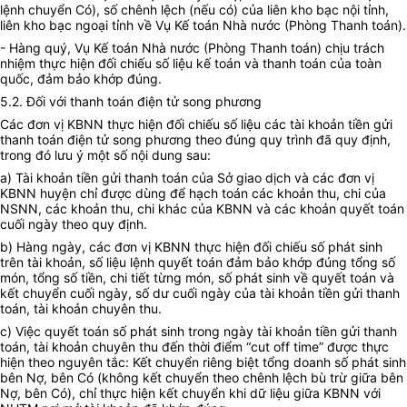
lệnh chuyển Có), số chênh lệch (nếu có) của liên kho bạc nội tỉnh,
liên kho bạc ngoại tỉnh về Vụ Kế toán Nhà nước (Phòng Thanh toán).
- Hàng quý, Vụ Kế toán Nhà nước (Phòng Thanh toán) chịu trách
nhiệm thực hiện đối chiếu số liệu kế toán và thanh toán của toàn
quốc, đảm bảo khớp đúng.
5.2. Đối với thanh toán điện tử song phương
Các đơn vị KBNN thực hiện đối chiếu số liệu các tài khoản tiền gửi
thanh toán điện tử song phương theo đúng quy trình đã quy định,
trong đó lưu ý một số nội dung sau:
a) Tài khoản tiền gửi thanh toán của Sở giao dịch và các đơn vị
KBNN huyện chỉ được dùng để hạch toán các khoản thu, chi của
NSNN, các khoản thu, chi khác của KBNN và các khoản quyết toán
cuối ngày theo quy định.
b) Hàng ngày, các đơn vị KBNN thực hiện đối chiếu số phát sinh
trên tài khoản, số liệu lệnh quyết toán đảm bảo khớp đúng tổng số
món, tổng số tiền, chi tiết từng món, số phát sinh về quyết toán và
kết chuyển cuối ngày, số dư cuối ngày của tài khoản tiền gửi thanh
toán, tài khoản chuyên thu.
c) Việc quyết toán số phát sinh trong ngày tài khoản tiền gửi thanh
toán, tài khoản chuyên thu đến thời điểm “cut off time” được thực
hiện theo nguyên tắc: Kết chuyển riêng biệt tổng doanh số phát sinh
bên Nợ, bên Có (không kết chuyển theo chênh lệch bù trừ giữa bên
Nợ, bên Có), chỉ thực hiện kết chuyển khi dữ liệu giữa KBNN với