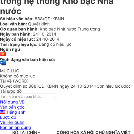
trong hệ thống Kho bạc Nhà
nước
Số hiệu văn bản:
888/QĐ-KBNN
Loại văn bản:
Quyết định
Cơ quan ban hành:
Kho bạc Nhà nước Trung ương
Ngày ban hành:
24-10-2014
Ngày có hiệu lực:
24-10-2014
Đang có hiệu lực
Tình trạng hiệu lực:
Ngôn ngữ:
Định dạng văn bản hiện có:
MỤC LỤC
Không có mục lục
Tải về (WORD)
Quyet dinh so 888-QD-KBNN ngay 24-10-2014 (Con hieu luc).doc
Tải lược đồ
Nội dung VB
Văn bản gốc
Tiếng anh
Lược đồ
VB liên quan
Bản án áp dụng
BỘ TÀI CHÍNH
CỘNG HÒA XÃ HỘI CHỦ NGHĨA VIỆT