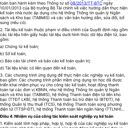
toán ban hành kèm theo Thông tư số
08/2013/TT-BTC
ngày
10/01/2013 của Bộ trưởng Bộ Tài chính về việc hướng dẫn thực hiện
kế toán nhà nước áp dụng cho hệ thống Thông tin quản lý Ngân
sách và Kho bạc (TABMIS) và các văn bản hướng dẫn, sửa đổi, bổ
sung (nếu có).
2. Tài liệu kế toán thuộc phạm vi điều chỉnh của Quyết định này gồm
các tài liệu trên giấy hoặc tài liệu dưới hình thức dữ liệu điện tử, bao
gồm:
a) Chứng từ kế toán;
b) Sổ kế toán;
c) Báo cáo tài chính và báo cáo kế toán quản trị;
d) Tài liệu khác có liên quan đến kế toán.
3. Các chương trình ứng dụng để thực hiện các nghiệp vụ kế toán,
bao gồm: Các chương trình phần mềm ứng dụng tin học đã được
triển khai nhằm phục vụ cho công tác kế toán, hoạt động thanh
toán tại các đơn vị KBNN, như hệ thống Thông tin quản lý Ngân
sách và Kho bạc (TABMIS), hệ thống Thanh toán điện tử liên kho
bạc (TTĐT LKB), hệ thống Thanh toán bù trừ điện tử (BTĐT), hệ
thống Quản lý thu thuế (TCS), hệ thống Thanh toán song phương
điện tử (TTSP-ĐT), hệ thống Thanh toán liên ngân hàng (TTLNH)…
Điều 4. Nhiệm vụ của công tác kiểm soát nghiệp vụ kế toán
1. Kiểm soát tính hợp pháp, hợp lý, hợp lệ của các nghiệp vụ kế toán