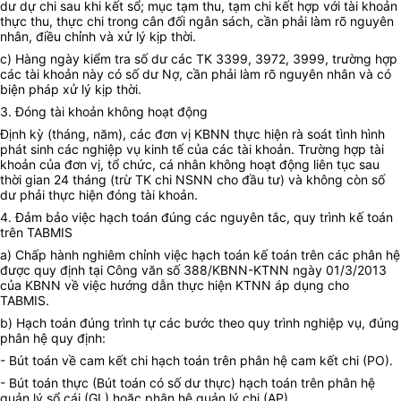
dư dự chi sau khi kết sổ; mục tạm thu, tạm chi kết hợp với tài khoản
thực thu, thực chi trong cân đối ngân sách, cần phải làm rõ nguyên
nhân, điều chỉnh và xử lý kịp thời.
c) Hàng ngày kiểm tra số dư các TK 3399, 3972, 3999, trường hợp
các tài khoản này có số dư Nợ, cần phải làm rõ nguyên nhân và có
biện pháp xử lý kịp thời.
3. Đóng tài khoản không hoạt động
Định kỳ (tháng, năm), các đơn vị KBNN thực hiện rà soát tình hình
phát sinh các nghiệp vụ kinh tế của các tài khoản. Trường hợp tài
khoản của đơn vị, tổ chức, cá nhân không hoạt động liên tục sau
thời gian 24 tháng (trừ TK chi NSNN cho đầu tư) và không còn số
dư phải thực hiện đóng tài khoản.
4. Đảm bảo việc hạch toán đúng các nguyên tắc, quy trình kế toán
trên TABMIS
a) Chấp hành nghiêm chỉnh việc hạch toán kế toán trên các phân hệ
được quy định tại Công văn số 388/KBNN-KTNN ngày 01/3/2013
của KBNN về việc hướng dẫn thực hiện KTNN áp dụng cho
TABMIS.
b) Hạch toán đúng trình tự các bước theo quy trình nghiệp vụ, đúng
phân hệ quy định:
- Bút toán về cam kết chi hạch toán trên phân hệ cam kết chi (PO).
- Bút toán thực (Bút toán có số dư thực) hạch toán trên phân hệ
quản lý sổ cái (GL) hoặc phân hệ quản lý chi (AP).