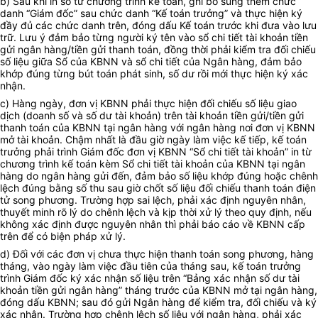
b) Sau khi in sổ từ chương trình kế toán, ghi bổ sung thêm chức
danh “Giám đốc” sau chức danh “Kế toán trưởng” và thực hiện ký
đầy đủ các chức danh trên, đóng dấu Kế toán trước khi đưa vào lưu
trữ. Lưu ý đảm bảo từng người ký tên vào sổ chi tiết tài khoản tiền
gửi ngân hàng/tiền gửi thanh toán, đồng thời phải kiểm tra đối chiếu
số liệu giữa Sổ của KBNN và sổ chi tiết của Ngân hàng, đảm bảo
khớp đúng từng bút toán phát sinh, số dư rồi mới thực hiện ký xác
nhận.
c) Hàng ngày, đơn vị KBNN phải thực hiện đối chiếu số liệu giao
dịch (doanh số và số dư tài khoản) trên tài khoản tiền gửi/tiền gửi
thanh toán của KBNN tại ngân hàng với ngân hàng nơi đơn vị KBNN
mở tài khoản. Chậm nhất là đầu giờ ngày làm việc kế tiếp, kế toán
trưởng phải trình Giám đốc đơn vị KBNN “Sổ chi tiết tài khoản” in từ
chương trình kế toán kèm Sổ chi tiết tài khoản của KBNN tại ngân
hàng do ngân hàng gửi đến, đảm bảo số liệu khớp đúng hoặc chênh
lệch đúng bằng số thu sau giờ chốt số liệu đối chiếu thanh toán điện
tử song phương. Trường hợp sai lệch, phải xác định nguyên nhân,
thuyết minh rõ lý do chênh lệch và kịp thời xử lý theo quy định, nếu
không xác định được nguyên nhân thì phải báo cáo về KBNN cấp
trên để có biện pháp xử lý.
d) Đối với các đơn vị chưa thực hiện thanh toán song phương, hàng
tháng, vào ngày làm việc đầu tiên của tháng sau, kế toán trưởng
trình Giám đốc ký xác nhận số liệu trên “Bảng xác nhận số dư tài
khoản tiền gửi ngân hàng” tháng trước của KBNN mở tại ngân hàng,
đóng dấu KBNN; sau đó gửi Ngân hàng để kiểm tra, đối chiếu và ký
xác nhận. Trường hợp chênh lệch số liệu với ngân hàng, phải xác