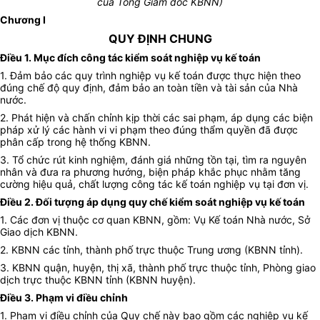
của Tổng Giám đốc KBNN)
Chương I
QUY ĐỊNH CHUNG
Điều 1. Mục đích công tác kiểm soát nghiệp vụ kế toán
1. Đảm bảo các quy trình nghiệp vụ kế toán được thực hiện theo
đúng chế độ quy định, đảm bảo an toàn tiền và tài sản của Nhà
nước.
2. Phát hiện và chấn chỉnh kịp thời các sai phạm, áp dụng các biện
pháp xử lý các hành vi vi phạm theo đúng thẩm quyền đã được
phân cấp trong hệ thống KBNN.
3. Tổ chức rút kinh nghiệm, đánh giá những tồn tại, tìm ra nguyên
nhân và đưa ra phương hướng, biện pháp khắc phục nhằm tăng
cường hiệu quả, chất lượng công tác kế toán nghiệp vụ tại đơn vị.
Điều 2. Đối tượng áp dụng quy chế kiểm soát nghiệp vụ kế toán
1. Các đơn vị thuộc cơ quan KBNN, gồm: Vụ Kế toán Nhà nước, Sở
Giao dịch KBNN.
2. KBNN các tỉnh, thành phố trực thuộc Trung ương (KBNN tỉnh).
3. KBNN quận, huyện, thị xã, thành phố trực thuộc tỉnh, Phòng giao
dịch trực thuộc KBNN tỉnh (KBNN huyện).
Điều 3. Phạm vi điều chỉnh
1. Phạm vi điều chỉnh của Quy chế này bao gồm các nghiệp vụ kế