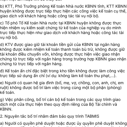
b) KTT, Phó Trưởng phòng Kế toán Nhà nước KBNN tỉnh, KTT KBNN
huyện không được trực tiếp thực hiện các công việc kế toán cụ thể,
giao dịch với khách hàng hoặc công tác tài vụ nội bộ.
c) Tổ phó Tổ Kế toán Nhà nước tại KBNN huyện không được thực
hiện nhiệm vụ kiểm soát chứng từ kế toán của nghiệp vụ do mình
trực tiếp thực hiện như giao dịch với khách hàng hoặc công tác tài
vụ nội bộ.
d) KTV được giao giữ tài khoản tiền gửi của KBNN tại ngân hàng
không được kiêm nhiệm kế toán thanh toán bù trừ, không được giữ
tài khoản điều chuyển vốn, không được thực hiện việc giao nhận
chứng từ trực tiếp với ngân hàng trong trường hợp KBNN giao nhận
chứng từ trực tiếp với ngân hàng.
đ) Kế toán ấn chỉ đặc biệt trong kho tiền không được làm công việc
trực tiếp sử dụng ấn chỉ (ví dụ: không làm kế toán thu phạt,...).
e) Người có quan hệ gia đình (bố, mẹ, vợ, chồng, con, anh, chị, em
ruột) không được bố trí làm việc trong cùng một bộ phận (phòng)
kế toán.
g) Việc phân công, bố trí cán bộ kế toán trong các quy trình giao
dịch một cửa thực hiện theo quy định riêng của Bộ Tài chính và
KBNN.
2. Nguyên tắc bố trí nhằm đảm bảo quy trình TABMIS
a) Người có quyền phê duyệt hoặc được ủy quyền phê duyệt không