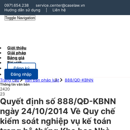
0971.654.238
service.center@caselaw.vn
Hướng dẫn sử dụng
|
Liên hệ
Toggle Navigation
Giới thiệu
Giải pháp
Bảng giá
Bài viết
Đăng ký
Đăng nhập
Trang chủ
Văn bản pháp luật
888/QĐ-KBNN
Thông tin văn bản
2420
23
Quyết định số 888/QĐ-KBNN
ngày 24/10/2014 Về Quy chế
kiểm soát nghiệp vụ kế toán