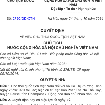
CHỦ TỊCH NƯỚC
CỘNG HÒA XÃ HỘI CHỦ NGHĨA VIỆT
-------
NAM
Độc lập - Tự do - Hạnh phúc
---------------
Số:
2720/QĐ-CTN
Hà Nội, ngày 24 tháng 10 năm 2014
QUYẾT ĐỊNH
VỀ VIỆC CHO THÔI QUỐC TỊCH VIỆT NAM
CHỦ TỊCH
NƯỚC CỘNG HÒA XÃ HỘI CHỦ NGHĨA VIỆT NAM
Căn cứ Điều 88 và Điều 91 của Hiến pháp nước Cộng hòa xã hội
chủ nghĩa Việt Nam;
Căn cứ Luật quốc tịch Việt Nam năm 2008;
Xét đề nghị của Chính phủ tại Tờ trình số 376/TTr-CP ngày
09/10/2014,
QUYẾT ĐỊNH:
Điều 1.
Cho thôi quốc tịch Việt Nam đối với bà Hà Thị Phương, sinh
ngày 25/8/1970 tại Lào; hiện cư trú tại: bản Phắt Tha Na Thà Hay,
huyện Pakse, tỉnh Chămpasak, Cộng hòa dân chủ nhân dân Lào.
Điều 2.
Quyết định này có hiệu lực từ ngày ký.