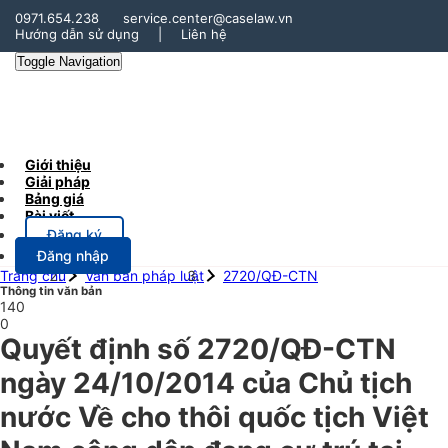
0971.654.238
service.center@caselaw.vn
Hướng dẫn sử dụng
|
Liên hệ
Toggle Navigation
Giới thiệu
Giải pháp
Bảng giá
Bài viết
Đăng ký
Đăng nhập
Trang chủ
Văn bản pháp luật
2720/QĐ-CTN
Thông tin văn bản
140
0
Quyết định số 2720/QĐ-CTN
ngày 24/10/2014 của Chủ tịch
nước Về cho thôi quốc tịch Việt