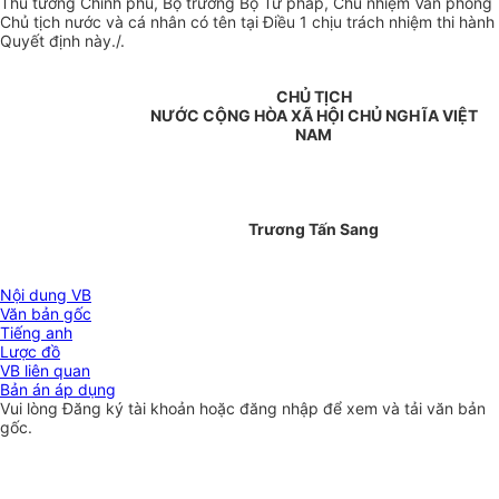
Thủ tướng Chính phủ, Bộ trưởng Bộ Tư pháp, Chủ nhiệm Văn phòng
Chủ tịch nước và cá nhân có tên tại Điều 1 chịu trách nhiệm thi hành
Quyết định này./.
CHỦ TỊCH
NƯỚC CỘNG HÒA XÃ HỘI CHỦ NGHĨA VIỆT
NAM
Trương Tấn Sang
Nội dung VB
Văn bản gốc
Tiếng anh
Lược đồ
VB liên quan
Bản án áp dụng
Vui lòng
Đăng ký
tài khoản hoặc
đăng nhập
để xem và tải văn bản
gốc.