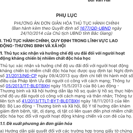
PHỤ LỤC
PHƯƠNG ÁN ĐƠN GIẢN HÓA THỦ TỤC HÀNH CHÍNH
(Ban hành kèm theo Quyết định số
1677/QĐ-UBND
ngày
24/10/2014 của Chủ tịch UBND tỉnh Bắc Giang)
I. THỦ TỤC HÀNH CHÍNH, QUY ĐỊNH TRONG LĨNH VỰC LAO
ĐỘNG-THƯƠNG BINH VÀ XÃ HỘI
1
. Thủ tục xác nhận và hưởng chế độ ưu đãi đối với người hoạt
động kháng chiến bị nhiễm chất độc hóa học
Thủ tục xác nhận và hưởng chế độ ưu đãi đối với người hoạt động
kháng chiến bị nhiễm chất độc hóa học được quy định tại: Nghị định
số
31/2013/NĐ-CP
ngày 09/4/2013 quy định chi tiết thi hành một số
điều của Pháp lệnh Ưu đãi người có công với cách mạng; Thông tư
số
05/2013/TT-BLĐTBXH
ngày 15/5/2013 của Bộ Lao động -
Thương binh và Xã hội hướng dẫn lập hồ sơ, quản lý hồ sơ, thực hiện
chế độ ưu đãi người có công với cách mạng và thân nhân; Thông tư
liên tịch số
41/2013/TTLT-BYT-BLĐTBXH
ngày 18/11/2013 của liên
Bộ: Bộ Lao động - Thương binh và Xã hội, Bộ Y tế hướng dẫn khám
giám định bệnh, tật, dị dạng, dị tật có liên quan đến phơi nhiễm chất
độc hóa học đối với người hoạt động kháng chiến và con đẻ của họ.
1.1. Đề xuất phương án đơn giản hóa
a) Hướng dẫn giải quyết đối với các trường hợp trong giấy tờ chứng