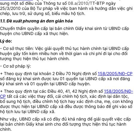
sung một số điều của Thông tư số
08.a/2010/T
T-BTP ngày
25/3/2010 của Bộ Tư pháp về việc ban hành và hướng dẫn việc ghi
chép, lưu trữ, sử dụng sổ, biểu mẫu hộ tịch.
1.1. Đề xuất phương án đơn giản hóa
Chuyển thẩm quyền cấp lại bản chính Giấy khai sinh từ UBND cấp
huyện cho UBND cấp xã thực hiện.
Lý do:
- Cơ sở thực tiễn: Việc giải quyết thủ tục hành chính tại UBND cấp
huyện gây tốn kém nhiều hơn về thời gian và chi phí đi lại cho đối
tượng thực hiện thủ tục hành chính.
- Cơ sở pháp lý:
+ Theo quy định tại khoản 2 Điều 70 Nghị định số
158/2005/NĐ-CP
sổ đăng ký khai sinh được lưu 01 quyển tại UBND cấp xã nơi đăng
ký khai sinh và 01 quyển tại UBND cấp huyện.
+ Theo quy định tại các Điều 40, 41, 42 Nghị định số
158/2005/NĐ-
CP
tất cả các việc thay đổi, cải chính hộ tịch, xác định lại dân tộc,
bổ sung hộ tịch, điều chỉnh hộ tịch hay xác định cha, mẹ, con không
được thực hiện tại UBND cấp xã đều được thông báo để ghi vào sổ
hộ tịch lưu tại UBND cấp xã.
Như vậy, UBND cấp xã có đầy đủ khả năng để giải quyết việc cấp
lại bản chính Giấy khai sinh cho đối tượng thực hiện thủ tục hành
chính.