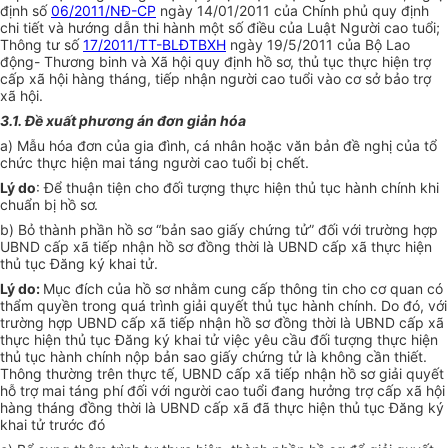
định số
06/2011/NĐ-CP
ngày 14/01/2011 của Chính phủ quy định
chi tiết và hướng dẫn thi hành một số điều của Luật Người cao tuổi;
Thông tư số
17/2011/TT-BLĐTBXH
ngày 19/5/2011 của Bộ Lao
động- Thương binh và Xã hội quy định hồ sơ, thủ tục thực hiện trợ
cấp xã hội hàng tháng, tiếp nhận người cao tuổi vào cơ sở bảo trợ
xã hội.
3.1. Đề xuất phương án đơn giản hóa
a) Mẫu hóa đơn của gia đình, cá nhân hoặc văn bản đề nghị của tổ
chức thực hiện mai táng người cao tuổi bị chết.
Lý do
: Để thuận tiện cho đối tượng thực hiện thủ tục hành chính khi
chuẩn bị hồ sơ.
b) Bỏ thành phần hồ sơ “bản sao giấy chứng tử” đối với trường hợp
UBND cấp xã tiếp nhận hồ sơ đồng thời là UBND cấp xã thực hiện
thủ tục Đăng ký khai tử.
Lý do:
Mục đích của hồ sơ nhằm cung cấp thông tin cho cơ quan có
thẩm quyền trong quá trình giải quyết thủ tục hành chính. Do đó, với
trường hợp UBND cấp xã tiếp nhận hồ sơ đồng thời là UBND cấp xã
thực hiện thủ tục Đăng ký khai tử việc yêu cầu đối tượng thực hiện
thủ tục hành chính nộp bản sao giấy chứng tử là không cần thiết.
Thông thường trên thực tế, UBND cấp xã tiếp nhận hồ sơ giải quyết
hỗ trợ mai táng phí đối với người cao tuổi đang hưởng trợ cấp xã hội
hàng tháng đồng thời là UBND cấp xã đã thực hiện thủ tục Đăng ký
khai tử trước đó