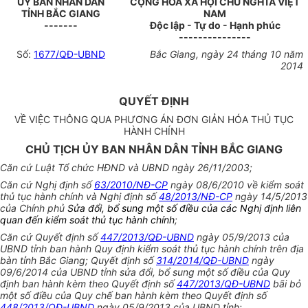
ỦY BAN NHÂN DÂN
CỘNG HÒA XÃ HỘI CHỦ NGHĨA VIỆT
TỈNH BẮC GIANG
NAM
-------
Độc lập - Tự do - Hạnh phúc
---------------
Số:
1677/QĐ-UBND
Bắc Giang, ngày 24 tháng 10 năm
2014
QUYẾT ĐỊNH
VỀ VIỆC THÔNG QUA PHƯƠNG ÁN ĐƠN GIẢN HÓA THỦ TỤC
HÀNH CHÍNH
CHỦ TỊCH ỦY BAN NHÂN DÂN TỈNH BẮC GIANG
Căn cứ Luật Tổ chức HĐND và UBND ngày 26/11/2003;
Căn cứ Nghị định số
63/2010/NĐ-CP
ngày 08/6/2010 về kiểm soát
thủ tục hành chính và Nghị định số
48/2013/NĐ-CP
ngày 14/5/2013
của Chính phủ
Sửa đổi, bổ sung một số điều của các Nghị định liên
quan đến kiểm soát thủ tục hành chính
;
Căn cứ Quyết định số
447/2013/QĐ-UBND
ngày 05/9/2013 của
UBND tỉnh ban hành Quy định kiểm soát thủ tục hành chính trên địa
bàn tỉnh Bắc Giang; Quyết định số
314/2014/QĐ-UBND
ngày
09/6/2014 của UBND tỉnh sửa đổi, bổ sung một số điều của Quy
định ban hành kèm theo Quyết định số
447/2013/QĐ-UBND
bãi bỏ
một số điều của Quy chế ban hành kèm theo Quyết định số
448/2013/QĐ-UBND
ngày 05/9/2013 của UBND tỉnh;