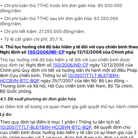
+ Chi phí tuân thủ TTHC trước khi đơn giản hóa: 90.500.000
đồng/năm
+ Chi phí tuân thủ TTHC sau khi đơn giản hóa: 63.250.000
đồng/năm.
+ Chi phí tiết kiệm: 27.250.000 đồng/năm.
+ Tỷ lệ cắt giảm chi phí: 30,1 %.
4.
Thủ tục hưởng chế độ bảo hiểm y tế đối với cựu chiến binh theo
Nghị định số
150/2006/NĐ-CP
ngày 12/12/2006 của Chính phủ
Thủ tục hưởng chế độ bảo hiểm y tế đối với cựu chiến binh được
quy định tại:
Nghị định số
150/2006/NĐ-CP
ngày 12/12/2006 của
Chính phủ Quy định chi tiết và hướng dẫn thi hành một số điều Pháp
lệnh Cựu chiến binh; Thông tư số
10/2007/TTLT-BLĐTBXH-
HCCBVN-BTC-BQP
ngày 25/7/2007 của liên Bộ: Bộ Lao động –
Thương binh và Xã hội, Hội Cựu chiến binh Việt Nam, Bộ Tài chính,
Bộ Quốc phòng.
4.1. Đề xuất phương án đơn giản hóa
a) Giảm bớt số lượng cơ quan tham gia giải quyết thủ tục hành chính
Lý do:
Theo quy định tại điểm b mục 1 phần I Thông tư liên tịch số
10/2007/TTLT-BLĐTBXH-HCCBVN-BTC-BQP
, để quyết định cho
cựu chiến binh được hưởng bảo hiểm y tế cần có sự tham gia của 3
cấp chính quyền với 7 cơ quan, đoàn thể được xác định và một số