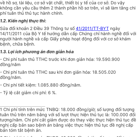
về hồ sơ, tài liệu, cơ sở vật chất, thiết bị y tế của cơ sở. Do vậy
không cần yêu cầu thêm 2 thành phần hồ sơ trên, vì sẽ làm tăng chi
phí tuân thủ thủ tục hành chính.
1.2. Kiến nghị thực thi
:
Sửa đổi khoản 2 Điều 39 Thông tư số
41/2011/TT-BYT
ngày
14/11/2011 của Bộ Y tế hướng dẫn cấp Chứng chỉ hành nghề đối với
người hành nghề và cấp Giấy phép hoạt động đối với cơ sở khám
bệnh, chữa bệnh.
1.3. Lợi ích phương án đơn giản hóa
- Chi phí tuân thủ TTHC trước khi đơn giản hóa: 19.590.900
đồng/năm
- Chi phí tuân thủ TTHC sau khi đơn giản hóa: 18.505.020
đồng/năm.
- Chi phí tiết kiệm: 1.085.880 đồng/năm.
- Tỷ lệ cắt giảm chi phí: 6 %.
1
Chi phí tính trên mức TNBQ: 18.000 đồng/giờ; số lượng đối tượng
tuân thủ trên năm bằng với số lượt thực hiện thủ tục là: 100.000 đối
tượng/năm. Chi phí cắt giảm được do thay việc thực hiện thủ tục đề
nghị cấp bản sao bệnh án bằng việc thực hiện thủ tục đề nghị cấp
bản tóm tắt bệnh án.