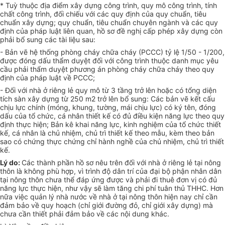
* Tuỳ thuộc địa điểm xây dựng công trình, quy mô công trình, tính
chất công trình, đối chiếu với các quy định của quy chuẩn, tiêu
chuẩn xây dựng; quy chuẩn, tiêu chuẩn chuyên ngành và các quy
định của pháp luật liên quan, hồ sơ đề nghị cấp phép xây dựng còn
phải bổ sung các tài liệu sau:
- Bản vẽ hệ thống phòng cháy chữa cháy (PCCC) tỷ lệ 1/50 - 1/200,
được đóng dấu thẩm duyệt đối với công trình thuộc danh mục yêu
cầu phải thẩm duyệt phương án phòng cháy chữa cháy theo quy
định của pháp luật về PCCC;
- Đối với nhà ở riêng lẻ quy mô từ 3 tầng trở lên hoặc có tổng diện
tích sàn xây dựng từ 250 m2 trở lên bổ sung: Các bản vẽ kết cấu
chịu lực chính (móng, khung, tường, mái chịu lực) có ký tên, đóng
dấu của tổ chức, cá nhân thiết kế có đủ điều kiện năng lực theo quy
định thực hiện; Bản kê khai năng lực, kinh nghiệm của tổ chức thiết
kế, cá nhân là chủ nhiệm, chủ trì thiết kế theo mẫu, kèm theo bản
sao có chứng thực chứng chỉ hành nghề của chủ nhiệm, chủ trì thiết
kế.
Lý do:
Các thành phần hồ sơ nêu trên đối với nhà ở riêng lẻ tại nông
thôn là không phù hợp, vì trình độ dân trí của đại bộ phận nhân dân
tại nông thôn chưa thể đáp ứng được và phải đi thuê đơn vị có đủ
năng lực thực hiện, như vậy sẽ làm tăng chi phí tuân thủ THHC. Hơn
nữa việc quản lý nhà nước về nhà ở tại nông thôn hiện nay chỉ cần
đảm bảo về quy hoạch (chỉ giới đường đỏ, chỉ giới xây dựng) mà
chưa cần thiết phải đảm bảo về các nội dung khác.