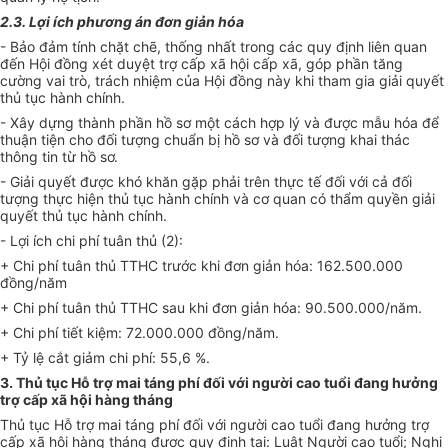
2.3. Lợi ích phương án đơn giản hóa
- Bảo đảm tính chặt chẽ, thống nhất trong các quy định liên quan
đến Hội đồng xét duyệt trợ cấp xã hội cấp xã, góp phần tăng
cường vai trò, trách nhiệm của Hội đồng này khi tham gia giải quyết
thủ tục hành chính.
- Xây dựng thành phần hồ sơ một cách hợp lý và được mẫu hóa để
thuận tiện cho đối tượng chuẩn bị hồ sơ và đối tượng khai thác
thông tin từ hồ sơ.
- Giải quyết được khó khăn gặp phải trên thực tế đối với cả đối
tượng thực hiện thủ tục hành chính và cơ quan có thẩm quyền giải
quyết thủ tục hành chính.
- Lợi ích chi phí tuân thủ (2):
+ Chi phí tuân thủ TTHC trước khi đơn giản hóa: 162.500.000
đồng/năm
+ Chi phí tuân thủ TTHC sau khi đơn giản hóa: 90.500.000/năm.
+ Chi phí tiết kiệm: 72.000.000 đồng/năm.
+ Tỷ lệ cắt giảm chi phí: 55,6 %.
3. Thủ tục Hỗ trợ mai táng phí đối với người cao tuổi đang hưởng
trợ cấp xã hội hàng tháng
Thủ tục Hỗ trợ mai táng phí đối với người cao tuổi đang hưởng trợ
cấp xã hội hàng tháng được quy định tại: Luật Người cao tuổi; Nghị