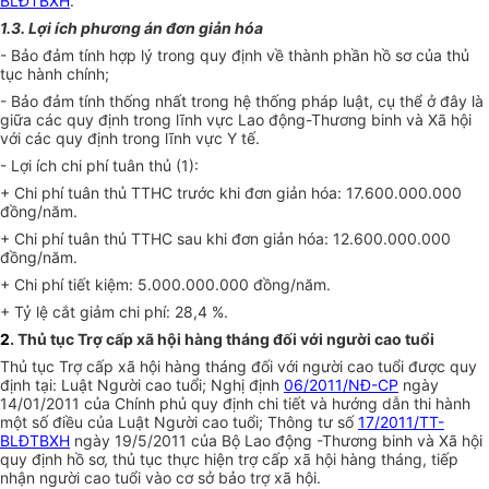
BLĐTBXH
.
1.3. Lợi ích phương án đơn giản hóa
- Bảo đảm tính hợp lý trong quy định về thành phần hồ sơ của thủ
tục hành chính;
- Bảo đảm tính thống nhất trong hệ thống pháp luật, cụ thể ở đây là
giữa các quy định trong lĩnh vực Lao động-Thương binh và Xã hội
với các quy định trong lĩnh vực Y tế.
- Lợi ích chi phí tuân thủ (1):
+ Chi phí tuân thủ TTHC trước khi đơn giản hóa: 17.600.000.000
đồng/năm.
+ Chi phí tuân thủ TTHC sau khi đơn giản hóa: 12.600.000.000
đồng/năm.
+ Chi phí tiết kiệm: 5.000.000.000 đồng/năm.
+ Tỷ lệ cắt giảm chi phí: 28,4 %.
2
. Thủ tục Trợ cấp xã hội hàng tháng đối với người cao tuổi
Thủ tục Trợ cấp xã hội hàng tháng đối với người cao tuổi được quy
định tại: Luật Người cao tuổi; Nghị định
06/2011/NĐ-CP
ngày
14/01/2011 của Chính phủ quy định chi tiết và hướng dẫn thi hành
một số điều của Luật Người cao tuổi; Thông tư số
17/2011/TT-
BLĐTBXH
ngày 19/5/2011 của Bộ Lao động -Thương binh và Xã hội
quy định hồ sơ, thủ tục thực hiện trợ cấp xã hội hàng tháng, tiếp
nhận người cao tuổi vào cơ sở bảo trợ xã hội.