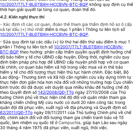
10/2007/TTLT-BLĐTBXH-HCCBVN-BTC-BQP
không quy định cụ thể
thời hạn giải quyết tại từng cơ quan, đoàn thể đó.
4.2. Kiến nghị thực thi
- Xác định rõ các cơ quan, đoàn thể tham gia thẩm định hồ sơ ở cấp
xã tại dấu (+) thứ nhất
điểm b mục 1 phần I Thông tư liên tịch số
10/2007/TTLT-BLĐTBXH-HCCBVN-BTC-BQP
.
- Sửa quy định tại các dấu (+) từ thứ hai đến thứ sáu điểm b mục 1
phần I Thông tư liên tịch số
10/2007/TTLT-BLĐTBXH-HCCBVN-
BTC-BQP
theo hướng: phân cấp thẩm quyền quyết định hưởng chế
độ bảo hiểm y tế cho UBND cấp huyện. Đồng thời, nghiên cứu quy
định biện pháp phù hợp để UBND cấp huyện phối hợp với cơ quan
tài chính, cơ quan bảo hiểm xã hội trong việc mua và in thẻ bảo
hiểm y tế cho đối tượng thực hiện thủ tục hành chính. Đặc biệt, Bộ
Lao động- Thương binh và Xã hội cần nghiên cứu xây dựng trình tự
thực hiện đơn giản hóa hơn nữa đối với những trường hợp Cựu chiến
binh trước đó đã được xét duyệt qua nhiều khâu để hưởng chế độ
theo Quyết định số
142/2008/QĐ-TTg
ngày 27/10/2008 của Thủ
tướng Chính phủ về thực hiện chế độ đối với quân nhân tham gia
kháng chiến chống Mỹ cứu nước có dưới 20 năm công tác trong
quân đội đã phục viên, xuất ngũ về địa phương và Quyết định số
62/2011/QĐ-TTg
ngày 09/11/2011 của Thủ tướng Chính phủ về chế
độ, chính sách đối với đối tượng tham gia chiến tranh bảo vệ Tổ
quốc, làm nhiệm vụ quốc tế ở
Campuchia
,
giúp bạn Lào sau ngày
30 tháng 4 năm 1975 đã phục viên, xuất ngũ, thôi việc.