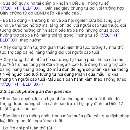
- Sửa đổi quy định tại điểm b khoản 1 Điều 8 Thông tư số
17/2011/TT-BLĐTBXH
: “Bản sao giấy chứng tử đối với trường hợp
Giấy chứng tử do UBND cấp xã khác cấp”.
- Bộ Lao động - Thương binh và Xã hội nghiên cứu bổ sung quy
định về thủ tục hỗ trợ mai táng phí đối với người cao tuổi thuộc đối
tượng được hưởng chính sách bảo trợ xã hội nhưng chưa được
hưởng trợ cấp xã hội hàng tháng trong Thông tư số
17/2011/TT-
BLĐTBXH
theo hướng:
+ Xây dựng trình tự, thời gian thực hiện thủ tục: tương tự như thủ
tục Trợ cấp xã hội hàng tháng đối với người cao tuổi
+ Xây dựng thành phần hồ sơ tương tự thành phần hồ sơ của thủ
tục “Hỗ trợ mai táng phí đối với người cao tuổi đang hưởng trợ cấp
xã hội hàng tháng t
rong đó mẫu đơn đề nghị có phần kê khai thông
tin về người cao tuổi tương tự nội dung Phần I của mẫu Tờ khai
thông tin người cao tuổi (Mẫu số 1 ban hành kèm theo
Thông tư số
17/2011/TT-BLĐTBXH
)
3.3. Lợi ích phương án đơn giản hóa
- Bảo đảm quyền, lợi ích hợp pháp cho người cao tuổi thuộc đối
tượng được hưởng chính sách bảo trợ xã hội quy định tại Điều 17
Luật Người cao tuổi;
- Bảo đảm tính thống nhất, tránh mâu thuẫn giữa các quy định pháp
luật liên quan đến người cao tuổi.
- Lợi ích chi phí tuân thủ:(3)