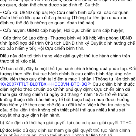
cơ quan, đoàn thể chưa được xác định rõ. Cụ thể:
- Cấp xã: UBND cấp xã; Hội Cựu chiến binh cấp xã; các cơ quan,
đoàn thể có liên quan ở địa phương (Thông tư liên tịch chưa xác
định cụ thể đó là những cơ quan, đoàn thể nào);
- Cấp huyện: UBND cấp huyện; Hội Cựu chiến binh cấp huyện;
- Cấp tỉnh: Sở Lao động- Thương binh và Xã hội; Văn phòng UBND
tỉnh (phối hợp để trình Chủ tịch UBND tỉnh ký Quyết định hưởng chế
độ bảo hiểm y tế); Hội Cựu chiến binh tỉnh.
Điều này dẫn tới tình trạng việc giải quyết thủ tục hành chính trên
thực tế bị kéo dài.
Về bản chất, đây là một thủ tục hành chính không quá phức tạp. Đối
tượng thực hiện thủ tục hành chính là cựu chiến binh đáp ứng các
điều kiện theo quy định tại điểm a mục 1 phần I Thông tư liên tịch số
10/2007/TTLT-BLĐTBXH-HCCBVN-BTC-BQP
: Cựu chiến binh thuộc
diện nghèo theo chuẩn do Chính phủ quy định; Cựu chiến binh đã
tham gia kháng chiến từ ngày 30 tháng 4 năm 1975 trở về trước,
không thuộc diện bảo hiểm y tế bắt buộc hoặc chưa được hưởng
Bảo hiểm y tế theo các chế độ ưu đãi khác. Việc kiểm tra các yêu
cầu, điều kiện
trên
không cần thiết phải trải qua nhiều khâu xét
duyệt như quy định hiện hành.
b) Xác định rõ thời hạn giải quyết tại các cơ quan giải quyết TTHC.
Lý do:
Mặc dù quy định sự tham gia giải quyết thủ tục hành chính
của nhiều cơ quan, đoàn thể nhưng
Thông tư liên tịch số