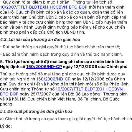
- Quy định rõ tại điểm b mục 1 phần I Thông tư liên tịch số
10/2007/TTLT-BLĐTBXH-HCCBVN-BTC-BQP
thời hạn thẩm định
của Hội Cựu chiến binh cấp xã và các cơ quan, đoàn thể có liên
quan; thời hạn Chủ tịch UBND cấp xã có văn bản đề nghị cấp thẻ
bảo hiểm y tế cho cựu chiến binh; thời hạn UBND cấp huyện thẩm
định và ban hành Quyết định hưởng bảo hiểm y tế cho cựu chiến
binh theo phân cấp của Chủ tịch UBND tỉnh.
4.3. Lợi ích của phương án đơn giản hóa
- Rút ngắn thời gian giải quyết thủ tục hành chính trên thực tế;
- Bảo đảm tính minh bạch trong quy định về thủ tục hành chính.
5.
Thủ tục hưởng chế độ mai táng phí cho cựu chiến binh theo
Nghị định số
150/2006/NĐ-CP
ngày 12/12/2006 của Chính phủ
Thủ tục hưởng chế độ mai táng phí cho cựu chiến binh được quy
định tại:
Nghị định
150/2006/NĐ-CP
ngày 12/12/2006 của Chính
phủ Quy định chi tiết và hướng dẫn thi hành một số điều Pháp lệnh
Cựu chiến binh; Thông tư số
10/2007/TTLT-BLĐTBXH-HCCBVN-
BTC-BQP
ngày 25/7/2007 của liên Bộ: Bộ Lao động –Thương binh
và Xã hội, Hội Cựu chiến binh Việt Nam, Bộ Tài chính, Bộ Quốc
phòng.
5.1. Đề xuất phương án đơn giản hóa
a) Giảm bớt số lượng cơ quan tham gia giải quyết thủ tục hành chính
Lý do: