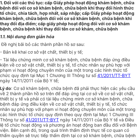
1. Đối với các thủ tục: cấp Giấy phép hoạt động khám bệnh, chữa
bệnh đối với cơ sở khám bệnh, chữa bệnh khi thay đổi hình thức
tổ chức, chia tách, hợp nhất, sáp nhập; cấp Giấy phép hoạt động
khám bệnh, chữa bệnh đối với cơ sở khám bệnh, chữa bệnh khi
thay đổi địa điểm; cấp giấy phép hoạt động đối với cơ sở khám
bệnh, chữa bệnh khi thay đổi tên cơ sở khám, chữa bệnh
1.1. Nội dung đơn giản hóa
Đề nghị bãi bỏ các thành phần hồ sơ sau:
- Bản kê khai cơ sở vật chất, thiết bị y tế;
- Tài liệu chứng minh cơ sở khám bệnh, chữa bệnh đáp ứng điều
kiện về cơ sở vật chất, thiết bị y tế, tổ chức nhân sự phù hợp với
phạm vi hoạt động chuyên môn của một trong các hình thức tổ
chức quy định tại Mục 1 Chương III Thông tư số
41/2011/TT-BYT
ngày 14/11/2011 của Bộ Y tế;
Lý do
: Cơ sở khám bệnh, chữa bệnh đã phải thực hiện các yêu cầu
về 2 thành phần hồ sơ trên để đáp ứng tại cơ sở về cơ sở vật chất,
thiết bị y tế và phải có tài liệu chứng minh cơ sở khám bệnh, chữa
bệnh đáp ứng điều kiện về cơ sở vật chất, thiết bị y tế, tổ chức
nhân sự phù hợp với phạm vi hoạt động chuyên môn của một trong
các hình thức tổ chức quy định theo quy định tại Mục 1 Chương III
Thông tư số
41/2011/TT-BYT
ngày 14/11/2011 của Bộ Y tế và Điều
lệ tổ chức hoạt động và phương án hoạt động ban đầu đối với Bệnh
viện. Bên cạnh đó, trong quá trình thẩm định thực tế cơ quan có
thẩm quyền sẽ trực tiếp thẩm định tại cơ sở khám bệnh, chữa bệnh