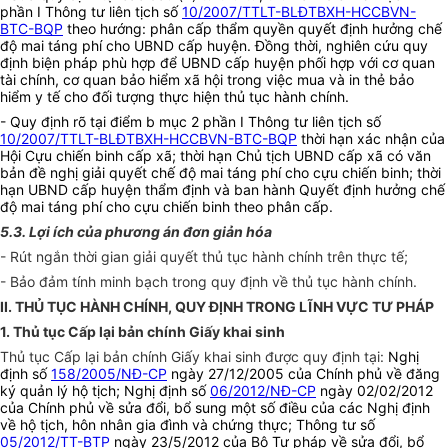
phần I Thông tư liên tịch số
10/2007/TTLT-BLĐTBXH-HCCBVN-
BTC-BQP
theo hướng: phân cấp thẩm quyền quyết định hưởng chế
độ mai táng phí cho UBND cấp huyện. Đồng thời, nghiên cứu quy
định biện pháp phù hợp để UBND cấp huyện phối hợp với cơ quan
tài chính, cơ quan bảo hiểm xã hội trong việc mua và in thẻ bảo
hiểm y tế cho đối tượng thực hiện thủ tục hành chính.
- Quy định rõ tại điểm b mục 2 phần I Thông tư liên tịch số
10/2007/TTLT-BLĐTBXH-HCCBVN-BTC-BQP
thời hạn xác nhận của
Hội Cựu chiến binh cấp xã; thời hạn Chủ tịch UBND cấp xã có văn
bản đề nghị giải quyết chế độ mai táng phí cho cựu chiến binh; thời
hạn UBND cấp huyện thẩm định và ban hành Quyết định hưởng chế
độ mai táng phí cho cựu chiến binh theo phân cấp.
5.3. Lợi ích của phương án đơn giản hóa
- Rút ngắn thời gian giải quyết thủ tục hành chính trên thực tế;
- Bảo đảm tính minh bạch trong quy định về thủ tục hành chính.
II. THỦ TỤC HÀNH CHÍNH, QUY ĐỊNH TRONG LĨNH VỰC TƯ PHÁP
1. Thủ tục Cấp lại bản chính Giấy khai sinh
Thủ tục Cấp lại bản chính Giấy khai sinh được quy định tại:
Nghị
định số
158/2005/NĐ-CP
ngày 27/12/2005 của Chính phủ về đăng
ký quản lý hộ tịch; Nghị định số
06/2012/NĐ-CP
ngày 02/02/2012
của Chính phủ về sửa đổi, bổ sung một số điều của các Nghị định
về hộ tịch, hôn nhân gia đình và chứng thực; Thông tư số
05/2012/TT-BTP
ngày 23/5/2012 của Bộ Tư pháp về sửa đổi, bổ