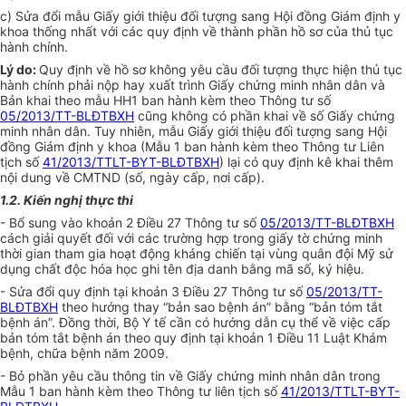
c) Sửa đổi mẫu Giấy giới thiệu đối tượng sang Hội đồng Giám định y
khoa thống nhất với các quy định về thành phần hồ sơ của thủ tục
hành chính.
Lý do:
Quy định về hồ sơ không yêu cầu đối tượng thực hiện thủ tục
hành chính phải nộp hay xuất trình Giấy chứng minh nhân dân và
Bản khai theo mẫu HH1 ban hành kèm theo Thông tư số
05/2013/TT-BLĐTBXH
cũng không có phần khai về số Giấy chứng
minh nhân dân. Tuy nhiên, mẫu Giấy giới thiệu đối tượng sang Hội
đồng Giám định y khoa (Mẫu 1 ban hành kèm theo Thông tư Liên
tịch số
41/2013/TTLT-BYT-BLĐTBXH
) lại có quy định kê khai thêm
nội dung về CMTND (số, ngày cấp, nơi cấp).
1.2. Kiến nghị thực thi
- Bổ sung vào khoản 2 Điều 27 Thông tư số
05/2013/TT-BLĐTBXH
cách giải quyết đối với các trường hợp trong giấy tờ chứng minh
thời gian tham gia hoạt động kháng chiến tại vùng quân đội Mỹ sử
dụng chất độc hóa học ghi tên địa danh bằng mã số, ký hiệu.
- Sửa đổi quy định tại khoản 3 Điều 27 Thông tư số
05/2013/TT-
BLĐTBXH
theo hướng thay “bản sao bệnh án” bằng “bản tóm tắt
bệnh án”. Đồng thời, Bộ Y tế cần có hướng dẫn cụ thể về việc cấp
bản tóm tắt bệnh án theo quy định tại khoản 1 Điều 11 Luật Khám
bệnh, chữa bệnh năm 2009.
- Bỏ phần yêu cầu thông tin về Giấy chứng minh nhân dân trong
Mẫu 1 ban hành kèm theo Thông tư liên tịch số
41/2013/TTLT-BYT-