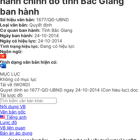
hành chính do tỉnh Bắc Giang
ban hành
Số hiệu văn bản:
1677/QĐ-UBND
Loại văn bản:
Quyết định
Cơ quan ban hành:
Tỉnh Bắc Giang
Ngày ban hành:
24-10-2014
Ngày có hiệu lực:
24-10-2014
Đang có hiệu lực
Tình trạng hiệu lực:
Ngôn ngữ:
Định dạng văn bản hiện có:
MỤC LỤC
Không có mục lục
Tải về (WORD)
Quyet dinh so 1677-QD-UBND ngay 24-10-2014 (Con hieu luc).doc
Tải lược đồ
Nội dung VB
Văn bản gốc
Tiếng anh
Lược đồ
VB liên quan
Bản án áp dụng