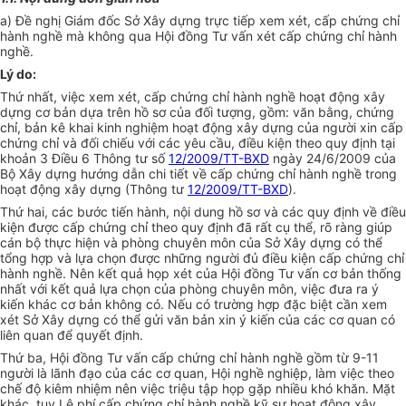
a) Đề nghị Giám đốc Sở Xây dựng trực tiếp xem xét, cấp chứng chỉ
hành nghề mà không qua Hội đồng Tư vấn xét cấp chứng chỉ hành
nghề.
Lý do:
Thứ nhất, việc xem xét, cấp chứng chỉ hành nghề hoạt động xây
dựng cơ bản dựa trên hồ sơ của đối tượng, gồm: văn bằng, chứng
chỉ, bản kê khai kinh nghiệm hoạt động xây dựng của người xin cấp
chứng chỉ và đối chiếu với các yêu cầu, điều kiện theo quy định tại
khoản 3 Điều 6 Thông tư số
12/2009/TT-BXD
ngày 24/6/2009 của
Bộ Xây dựng hướng dẫn chi tiết về cấp chứng chỉ hành nghề trong
hoạt động xây dựng (Thông tư
12/2009/TT-BXD
).
Thứ hai, các bước tiến hành, nội dung hồ sơ và các quy định về điều
kiện được cấp chứng chỉ theo quy định đã rất cụ thể, rõ ràng giúp
cán bộ thực hiện và phòng chuyên môn của Sở Xây dựng có thể
tổng hợp và lựa chọn được những người đủ điều kiện cấp chứng chỉ
hành nghề. Nên kết quả họp xét của Hội đồng Tư vấn cơ bản thống
nhất với kết quả lựa chọn của phòng chuyên môn, việc đưa ra ý
kiến khác cơ bản không có. Nếu có trường hợp đặc biệt cần xem
xét Sở Xây dựng có thể gửi văn bản xin ý kiến của các cơ quan có
liên quan để quyết định.
Thứ ba, Hội đồng Tư vấn cấp chứng chỉ hành nghề gồm từ 9-11
người là lãnh đạo của các cơ quan, Hội nghề nghiệp, làm việc theo
chế độ kiêm nhiệm nên việc triệu tập họp gặp nhiều khó khăn. Mặt
khác, tuy Lệ phí cấp chứng chỉ hành nghề kỹ sư hoạt động xây