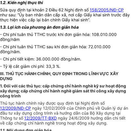
1.2. Kiến nghị thực thi
Sửa quy định tại khoản 2 Điều 62 Nghị định số
158/2005/NĐ-CP
như sau: “Ủy ban nhân dân cấp xã, nơi cấp Giấy khai sinh trước đây
thực hiện việc cấp lại bản chính Giấy khai sinh”.
1.3. Lợi ích của phương án đơn giản hóa
- Chi phí tuân thủ TTHC trước khi đơn giản hóa: 108.010.000
đồng/năm
- Chi phí tuân thủ TTHC sau khi đơn giản hóa: 72.010.000
đồng/năm.
- Chi phí tiết kiệm: 36.000.000 đồng/năm.
- Tỷ lệ cắt giảm chi phí: 33,3 %.
III. THỦ TỤC HÀNH CHÍNH, QUY ĐỊNH TRONG LĨNH VỰC XÂY
DỰNG
1. Đối với các thủ tục: cấp chứng chỉ hành nghề kỹ sư hoạt động
xây dựng; cấp chứng chỉ hành nghề giám sát thi công xây dựng
công trình
Thủ tục hành chính này được quy định tại Nghị định số
12/2009/NĐ-CP
ngày 12/02/2009 của Chính phủ về Quản lý dự án
đầu tư xây dựng công trình và hướng dẫn của Bộ Xây dựng tại
Thông tư số
12/2009/TT-BXD
ngày 24/6/2009 hướng dẫn chi tiết
về cấp chứng chỉ hành nghề trong hoạt động xây dựng.
1.1. Nội dung đơn giản hóa