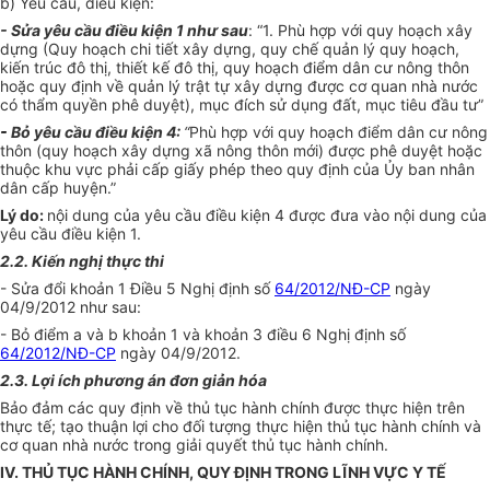
b) Yêu cầu, điều kiện:
- Sửa yêu cầu điều kiện 1 như sau
: “1. Phù hợp với quy hoạch xây
dựng (Quy hoạch chi tiết xây dựng, quy chế quản lý quy hoạch,
kiến trúc đô thị, thiết kế đô thị, quy hoạch điểm dân cư nông thôn
hoặc quy định về quản lý trật tự xây dựng được cơ quan nhà nước
có thẩm quyền phê duyệt), mục đích sử dụng đất, mục tiêu đầu tư”
-
Bỏ yêu cầu điều kiện 4:
“
Phù hợp với quy hoạch điểm dân cư nông
thôn (quy hoạch xây dựng xã nông thôn mới) được phê duyệt hoặc
thuộc khu vực phải cấp giấy phép theo quy định của Ủy ban nhân
dân cấp huyện.”
Lý do:
nội dung của yêu cầu điều kiện 4 được đưa vào nội dung của
yêu cầu điều kiện 1.
2.2. Kiến nghị thực thi
- Sửa đổi khoản 1 Điều 5 Nghị định số
64/2012/NĐ-CP
ngày
04/9/2012 như sau:
- Bỏ điểm a và b khoản 1 và khoản 3 điều 6 Nghị định số
64/2012/NĐ-CP
ngày 04/9/2012.
2.3. Lợi ích phương án đơn giản hóa
Bảo đảm các quy định về thủ tục hành chính được thực hiện trên
thực tế; tạo thuận lợi cho đối tượng thực hiện thủ tục hành chính và
cơ quan nhà nước trong giải quyết thủ tục hành chính.
IV. THỦ TỤC HÀNH CHÍNH, QUY ĐỊNH TRONG LĨNH VỰC Y TẾ