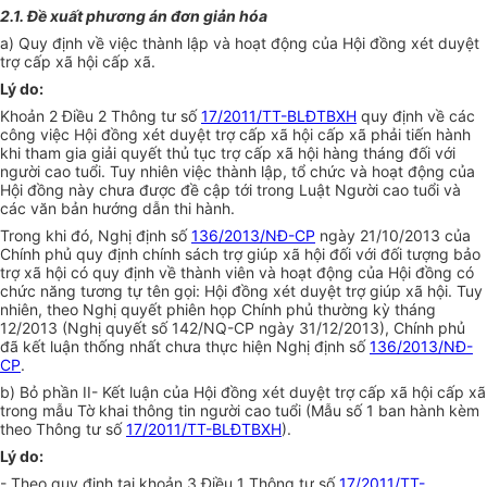
2.1. Đề xuất phương án đơn giản hóa
a) Quy định về việc thành lập và hoạt động của Hội đồng xét duyệt
trợ cấp xã hội cấp xã.
Lý do:
Khoản 2 Điều 2 Thông tư số
17/2011/TT-BLĐTBXH
quy định về các
công việc Hội đồng xét duyệt trợ cấp xã hội cấp xã phải tiến hành
khi tham gia giải quyết thủ tục trợ cấp xã hội hàng tháng đối với
người cao tuổi. Tuy nhiên việc thành lập, tổ chức và hoạt động của
Hội đồng này chưa được đề cập tới trong Luật Người cao tuổi và
các văn bản hướng dẫn thi hành.
Trong khi đó, Nghị định số
136/2013/NĐ-CP
ngày 21/10/2013 của
Chính phủ quy định chính sách trợ giúp xã hội đối với đối tượng bảo
trợ xã hội có quy định về thành viên và hoạt động của Hội đồng có
chức năng tương tự tên gọi: Hội đồng xét duyệt trợ giúp xã hội. Tuy
nhiên, theo Nghị quyết phiên họp Chính phủ thường kỳ tháng
12/2013 (Nghị quyết số 142/NQ-CP ngày 31/12/2013), Chính phủ
đã kết luận thống nhất chưa thực hiện Nghị định số
136/2013/NĐ-
CP
.
b) Bỏ phần II- Kết luận của Hội đồng xét duyệt trợ cấp xã hội cấp xã
trong mẫu Tờ khai thông tin người cao tuổi (Mẫu số 1 ban hành kèm
theo Thông tư số
17/2011/TT-BLĐTBXH
).
Lý do:
- Theo quy định tại khoản 3 Điều 1 Thông tư số
17/2011/TT-