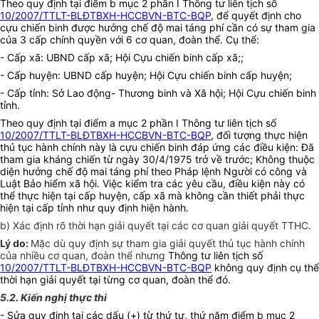
Theo quy định tại điểm b mục 2 phần I Thông tư liên tịch số
10/2007/TTLT-BLĐTBXH-HCCBVN-BTC-BQP
, để quyết định cho
cựu chiến binh được hưởng chế độ mai táng phí cần có sự tham gia
của 3 cấp chính quyền với 6 cơ quan, đoàn thể. Cụ thể:
- Cấp xã: UBND cấp xã; Hội Cựu chiến binh cấp xã;;
- Cấp huyện: UBND cấp huyện; Hội Cựu chiến binh cấp huyện;
- Cấp tỉnh: Sở Lao động- Thương binh và Xã hội; Hội Cựu chiến binh
tỉnh.
Theo quy định tại điểm a mục 2 phần I Thông tư liên tịch số
10/2007/TTLT-BLĐTBXH-HCCBVN-BTC-BQP
, đối tượng thực hiện
thủ tục hành chính này là cựu chiến binh đáp ứng các điều kiện: Đã
tham gia kháng chiến từ ngày 30/4/1975 trở về trước; Không thuộc
diện hưởng chế độ mai táng phí theo Pháp lệnh Người có công và
Luật Bảo hiểm xã hội. Việc kiểm tra các yêu cầu, điều kiện này có
thể thực hiện tại cấp huyện, cấp xã mà không cần thiết phải thực
hiện tại cấp tỉnh như quy định hiện hành.
b) Xác định rõ thời hạn giải quyết tại các cơ quan giải quyết TTHC.
Lý do:
Mặc dù quy định sự tham gia giải quyết thủ tục hành chính
của nhiều cơ quan, đoàn thể nhưng
Thông tư liên tịch số
10/2007/TTLT-BLĐTBXH-HCCBVN-BTC-BQP
không quy định cụ thể
thời hạn giải quyết tại từng cơ quan, đoàn thể đó.
5.2. Kiến nghị thực thi
- Sửa quy định tại các dấu (+) từ thứ tư, thứ năm điểm b mục 2