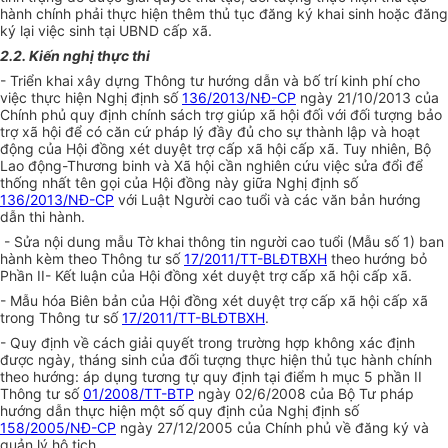
hành chính phải thực hiện thêm thủ tục đăng ký khai sinh hoặc đăng
ký lại việc sinh tại UBND cấp xã.
2.2. Kiến nghị thực thi
- Triển khai xây dựng Thông tư hướng dẫn và bố trí kinh phí cho
việc thực hiện Nghị định số
136/2013/NĐ-CP
ngày 21/10/2013 của
Chính phủ quy định chính sách trợ giúp xã hội đối với đối tượng bảo
trợ xã hội để có căn cứ pháp lý đầy đủ cho sự thành lập và hoạt
động của Hội đồng xét duyệt trợ cấp xã hội cấp xã. Tuy nhiên, Bộ
Lao động-Thương binh và Xã hội cần nghiên cứu việc sửa đổi để
thống nhất tên gọi của Hội đồng này giữa Nghị định số
136/2013/NĐ-CP
với Luật Người cao tuổi và các văn bản hướng
dẫn thi hành.
- Sửa nội dung mẫu Tờ khai thông tin người cao tuổi (Mẫu số 1) ban
hành kèm theo Thông tư số
17/2011/TT-BLĐTBXH
theo hướng bỏ
Phần II- Kết luận của Hội đồng xét duyệt trợ cấp xã hội cấp xã.
- Mẫu hóa Biên bản của Hội đồng xét duyệt trợ cấp xã hội cấp xã
trong Thông tư số
17/2011/TT-BLĐTBXH
.
- Quy định về cách giải quyết trong trường hợp không xác định
được ngày, tháng sinh của đối tượng thực hiện thủ tục hành chính
theo hướng: áp dụng tương tự quy định tại điểm h mục 5 phần II
Thông tư số
01/2008/TT-BTP
ngày 02/6/2008 của Bộ Tư pháp
hướng dẫn thực hiện một số quy định của Nghị định số
158/2005/NĐ-CP
ngày 27/12/2005 của Chính phủ về đăng ký và
quản lý hộ tịch.