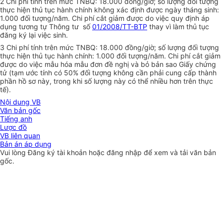
2
Chi phí tính trên mức TNBQ: 18.000 đồng/giờ; số lượng đối tượng
thực hiện thủ tục hành chính không xác định được ngày tháng sinh:
1.000 đối tượng/năm. Chi phí cắt giảm được do việc quy định áp
dụng tương tự Thông tư số
01/2008/TT-BTP
thay vì làm thủ tục
đăng ký lại việc sinh.
3
Chi phí tính trên mức TNBQ: 18.000 đồng/giờ; số lượng đối tượng
thực hiện thủ tục hành chính: 1.000 đối tượng/năm. Chi phí cắt giảm
được do việc mẫu hóa mẫu đơn đề nghị và bỏ bản sao Giấy chứng
tử (tạm ước tính có 50% đối tượng không cần phải cung cấp thành
phần hồ sơ này, trong khi số lượng này có thể nhiều hơn trên thực
tế).
Nội dung VB
Văn bản gốc
Tiếng anh
Lược đồ
VB liên quan
Bản án áp dụng
Vui lòng
Đăng ký
tài khoản hoặc
đăng nhập
để xem và tải văn bản
gốc.