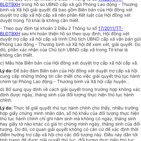
BLĐTBXH
trong hồ sơ UBND cấp xã gửi Phòng Lao động - Thương
binh và Xã hội giải quyết đã bao gồm Biên bản của Hội đồng xét
duyệt trợ cấp xã hội cấp xã nên phần Kết luật của Hội đồng xét
duyệt trong Tờ khai là không cần thiết.
- Theo quy định tại khoản 2 Điều 2 Thông tư số
17/2011/TT-
BLĐTBXH
sau khi hoàn thiện hồ sơ theo quy định, Hội đồng xét
duyệt trợ cấp xã hội cấp xã trình Chủ tịch UBND cấp xã văn bản gửi
Phòng Lao động - Thương binh và Xã hội để xem xét, giải quyết. Do
đó, phần xác nhận của Chủ tịch UBND cấp xã trong Tờ khai là
không cần thiết.
c) Mẫu hóa Biên bản của Hội đồng xét duyệt trợ cấp xã hội cấp xã.
Lý do:
Để bảo đảm Biên bản của Hội đồng xét duyệt trợ cấp xã hội
cung cấp những thông tin cần thiết cho việc giải quyết thủ tục hành
chính tại Phòng Lao động - Thương binh và Xã hội cấp huyện .
d) Bổ sung quy định về cách giải quyết trong trường hợp không xác
định được ngày, tháng sinh của đối tượng thực hiện thủ tục hành
chính.
Lý do:
Thực tế giải quyết thủ tục hành chính cho thấy, nhiều trường
hợp giấy chứng minh nhân dân, sổ hộ khẩu của đối tượng thực hiện
thủ tục hành chính chỉ ghi năm sinh mà không có ngày, tháng sinh
hay giấy tờ nào khác có giá trị chứng minh ngày, tháng sinh của đối
tượng. Do đó, cơ quan giải quyết không có căn cứ để xác định thời
điểm hưởng trợ cấp xã hội cho các đối tượng này. Điều này dẫn tới
tình trạng để được giải quyết thủ tục, đối tượng thực hiện thủ tục