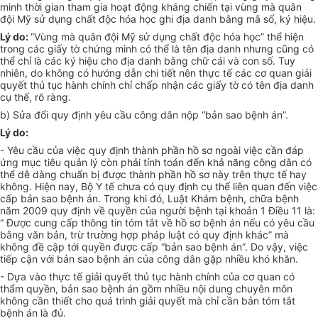
minh thời gian tham gia hoạt động kháng chiến tại vùng mà quân
đội Mỹ sử dụng chất độc hóa học ghi địa danh bằng mã số, ký hiệu.
Lý do:
“Vùng mà quân đội Mỹ sử dụng chất độc hóa học” thể hiện
trong các giấy tờ chứng minh có thể là tên địa danh nhưng cũng có
thể chỉ là các ký hiệu cho địa danh bằng chữ cái và con số. Tuy
nhiên, do không có hướng dẫn chi tiết nên thực tế các cơ quan giải
quyết thủ tục hành chính chỉ chấp nhận các giấy tờ có tên địa danh
cụ thể, rõ ràng.
b) Sửa đổi quy định yêu cầu công dân nộp “bản sao bệnh án”.
Lý do:
- Yêu cầu của việc quy định thành phần hồ sơ ngoài việc cần đáp
ứng mục tiêu quản lý còn phải tính toán đến khả năng công dân có
thể dễ dàng chuẩn bị được thành phần hồ sơ này trên thực tế hay
không. Hiện nay, Bộ Y tế chưa có quy định cụ thể liên quan đến việc
cấp bản sao bệnh án. Trong khi đó, Luật Khám bệnh, chữa bệnh
năm 2009 quy định về quyền của người bệnh tại khoản 1 Điều 11 là:
“ Được cung cấp thông tin tóm tắt về hồ sơ bệnh án nếu có yêu cầu
bằng văn bản, trừ trường hợp pháp luật có quy định khác” mà
không đề cập tới quyền được cấp “bản sao bệnh án”. Do vậy, việc
tiếp cận với bản sao bệnh án của công dân gặp nhiều khó khăn.
- Dựa vào thực tế giải quyết thủ tục hành chính của cơ quan có
thẩm quyền, bản sao bệnh án gồm nhiều nội dung chuyên môn
không cần thiết cho quá trình giải quyết mà chỉ cần bản tóm tắt
bệnh án là đủ.