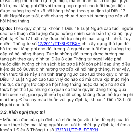
c) Bổ sung thêm trình tự thực hiện, thành phần hồ sơ để giải quyết
hỗ trợ mai táng phí đối với trường hợp người cao tuổi thuộc diện
được hưởng trợ cấp xã hội hàng tháng theo quy định tại Điều 17
Luật Người cao tuổi, chết nhưng chưa được xét hưởng trợ cấp xã
hội hàng tháng.
Lý do:
Theo quy định tại khoản 1 Điều 18 Luật Người cao tuổi, người
cao tuổi thuộc đối tượng được hưởng chính sách bảo trợ xã hội quy
định tại Điều 17 Luật này được hỗ trợ chi phí mai táng khi chết. Tuy
nhiên, Thông tư số
17/2011/TT-BLĐTBXH
chỉ xây dựng thủ tục để
hỗ trợ mai táng phí cho đối tượng là người cao tuổi đang hưởng trợ
cấp xã hội hằng tháng. Tức là những đối tượng được hưởng mai
táng phí theo quy định tại Điều 8 của Thông tư ngoài việc phải
thuộc diện hưởng chính sách bảo trợ xã hội còn phải đáp ứng điều
kiện: đã có Quyết định hưởng trợ cấp xã hội hằng tháng. Như vậy,
trên thực tế sẽ nảy sinh tình trạng người cao tuổi theo quy định tại
Điều 17 Luật Người cao tuổi vì lý do nào đó mà chưa kịp thực hiện
thủ tục đề nghị trợ cấp xã hội hàng tháng hoặc đã nộp hồ sơ để
thực hiện thủ tục nhưng cơ quan có thẩm quyền đang trong quá
trình xem xét, giải quyết nếu bị chết cũng không được hỗ trợ chi phí
mai táng. Điều này mâu thuẫn với quy định tại khoản 1 Điều 18 Luật
Người cao tuổi.
3.2. Kiến nghị thực thi
- Mẫu hóa đơn của gia đình, cá nhân hoặc văn bản đề nghị của tổ
chức thực hiện mai táng người cao tuổi bị chết quy định tại điểm a
khoản 1 Điều 8 Thông tư số
17/2011/TT-BLĐTBXH
.