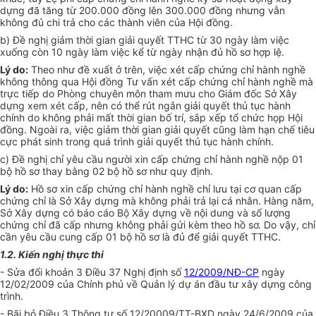
dựng đã tăng từ 200.000 đồng lên 300.000 đồng nhưng vẫn
không đủ chi trả cho các thành viên của Hội đồng.
b) Đề nghị giảm thời gian giải quyết TTHC từ 30 ngày làm việc
xuống còn 10 ngày làm việc kể từ ngày nhận đủ hồ sơ hợp lệ.
Lý do:
Theo như đề xuất ở trên, việc xét cấp chứng chỉ hành nghề
không thông qua Hội đồng Tư vấn xét cấp chứng chỉ hành nghề mà
trực tiếp do Phòng chuyên môn tham mưu cho Giám đốc Sở Xây
dựng xem xét cấp, nên có thể rút ngắn giải quyết thủ tục hành
chính do không phải mất thời gian bố trí, sắp xếp tổ chức họp Hội
đồng. Ngoài ra, việc giảm thời gian giải quyết cũng làm hạn chế tiêu
cực phát sinh trong quá trình giải quyết thủ tục hành chính.
c) Đề nghị chỉ yêu cầu người xin cấp chứng chỉ hành nghề nộp 01
bộ hồ sơ thay bằng 02 bộ hồ sơ như quy định.
Lý do:
Hồ sơ xin cấp chứng chỉ hành nghề chỉ lưu tại cơ quan cấp
chứng chỉ là Sở Xây dựng mà không phải trả lại cá nhân. Hàng năm,
Sở Xây dựng có báo cáo Bộ Xây dựng về nội dung và số lượng
chứng chỉ đã cấp nhưng không phải gửi kèm theo hồ sơ. Do vậy, chỉ
cần yêu cầu cung cấp 01 bộ hồ sơ là đủ để giải quyết TTHC.
1.2. Kiến nghị thực thi
- Sửa đổi khoản 3 Điều 37 Nghị định số
12/2009/NĐ-CP
ngày
12/02/2009 của Chính phủ về Quản lý dự án đầu tư xây dựng công
trình.
- Bãi bỏ Điều 3 Thông tư số 12/20009/TT-BXD ngày 24/6/2009 của