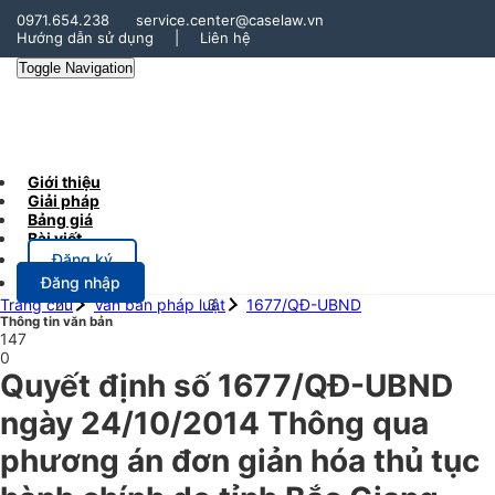
0971.654.238
service.center@caselaw.vn
Hướng dẫn sử dụng
|
Liên hệ
Toggle Navigation
Giới thiệu
Giải pháp
Bảng giá
Bài viết
Đăng ký
Đăng nhập
Trang chủ
Văn bản pháp luật
1677/QĐ-UBND
Thông tin văn bản
147
0
Quyết định số 1677/QĐ-UBND
ngày 24/10/2014 Thông qua
phương án đơn giản hóa thủ tục