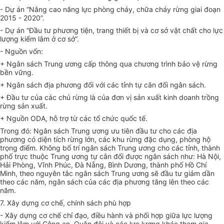
- Dự án “Nâng cao năng lực phòng cháy, chữa cháy rừng giai đoạn
2015 - 2020”.
- Dự án “Đầu tư phương tiện, trang thiết bị và cơ sở vật chất cho lực
lượng kiểm lâm ở cơ sở”.
- Nguồn vốn:
+ Ngân sách Trung ương cấp thông qua chương trình bảo vệ rừng
bền vững.
+ Ngân sách địa phương đối với các tỉnh tự cân đối ngân sách.
+ Đầu tư của các chủ rừng là của đơn vị sản xuất kinh doanh trồng
rừng sản xuất.
+ Nguồn ODA, hỗ trợ từ các tổ chức quốc tế.
Trong đó: Ngân sách Trung ương ưu tiên đầu tư cho các địa
phương có diện tích rừng lớn, các khu rừng đặc dụng, phòng hộ
trọng điểm. Không bố trí ngân sách Trung ương cho các tỉnh, thành
phố trực thuộc Trung ương tự cân đối được ngân sách như: Hà Nội,
Hải Phòng, Vĩnh Phúc, Đà Nẵng, Bình Dương, thành phố Hồ Chí
Minh, theo nguyên tắc ngân sách Trung ương sẽ đầu tư giảm dần
theo các năm, ngân sách của các địa phương tăng lên theo các
năm.
7. Xây dựng cơ chế, chính sách phù hợp
- Xây dựng cơ chế chỉ đạo, điều hành và
phối hợp
giữa lực lượng
kiểm lâm với Công an, Quân đội và các lực lượng khác tham gia