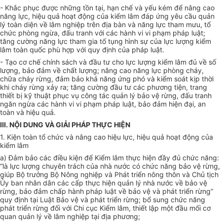
- Khắc phục được những tồn tại, hạn chế và yếu kém để nâng cao
năng lực, hiệu quả hoạt động của kiểm lâm đáp ứng yêu cầu quản
lý toàn diện về lâm nghiệp trên địa bàn và năng lực tham mưu, tổ
chức phòng ngừa, đấu tranh với các hành vi vi phạm pháp luật;
tăng cường năng lực tham gia tố tụng hình sự của lực lượng kiểm
lâm toàn quốc
phù hợp
với quy định của pháp luật.
- Tạo cơ chế chính sách và đầu tư cho lực lượng kiểm lâm đủ về số
lượng, bảo đảm về chất lượng; nâng cao năng lực phòng cháy,
chữa cháy rừng, đảm bảo khả năng ứng phó và
kiểm soát
kịp thời
khi cháy rừng xảy ra; tăng cường đầu tư các phương tiện, trang
thiết bị kỹ thuật phục vụ công tác quản lý bảo vệ rừng, đấu tranh
ngăn ngừa các hành vi vi phạm pháp luật, bảo đảm hiện đại, an
toàn và hiệu quả.
III. NỘI DUNG VÀ GIẢI PHÁP THỰC HIỆN
1. Kiện toàn tổ chức và nâng cao hiệu lực, hiệu quả hoạt động của
kiểm lâm
a) Đảm bảo các điều kiện để Kiểm lâm thực hiện đầy đủ chức năng:
“là lực lượng chuyên trách của nhà nước có chức năng bảo vệ rừng,
giúp Bộ trưởng Bộ Nông nghiệp và Phát triển nông thôn và Chủ tịch
Ủy ban
nhân dân các cấp thực hiện quản lý nhà nước về bảo vệ
rừng, bảo đảm chấp hành pháp luật về bảo vệ và phát triển rừng”
quy định tại Luật Bảo vệ và phát triển rừng; bổ sung chức năng
phát triển rừng đối với Chi cục Kiểm lâm, thiết lập một đầu mối cơ
quan quản lý về lâm nghiệp tại địa phương;