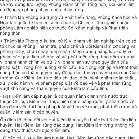
và
xây dựng
lực lượng; Phòng Hành chính, tổng hợp; Đội Kiểm lâm
cơ động và phòng cháy, chữa cháy rừng.
+ Thành lập Phòng Sử dụng và Phát triển rừng; Phòng Khoa học và
Hợp tác quốc tế trên cơ sở tổ chức lại Chi cục Lâm nghiệp hoặc
phòng Lâm nghiệp hiện có thuộc Sở Nông nghiệp và Phát triển
nông thôn.
+ Thành lập Phòng điều tra, xử lý vi phạm về lâm nghiệp trên cơ sở
tổ chức
lại Phòng Thanh tra, pháp chế và Đội Kiểm lâm cơ động và
phòng cháy, chữa cháy rừng nhằm tăng cường năng lực xử lý vi
phạm các quy định về bảo vệ và phát triển rừng, bao gồm xử phạt
vi phạm hành chính và xử lý vi phạm hình sự theo quy định của
pháp luật. Trong tình huống khẩn
cấp
, Bộ Nông nghiệp và Phát triển
nông thôn có thẩm quyền huy động các đơn vị này và giao cho Cục
trưởng Cục Kiểm lâm trực tiếp chỉ đạo, điều hành nhằm ngăn chặn,
xử lý các hành vi vi phạm pháp luật
về
bảo vệ và
phát triển
rừng
vượt khả năng và thẩm quyền của Kiểm lâm cấp tỉnh.
- Hạt Kiểm lâm cấp huyện là cơ quan hành chính nhà nước trực
thuộc Chi cục Kiểm lâm, thực hiện chức năng quản lý nhà nước
về
bảo đảm việc thi hành pháp luật về bảo vệ rừng, phát triển rừng và
quản lý lâm sản ở cấp huyện.
Ổn định tổ chức đối với Hạt Kiểm lâm huyện hoặc Hạt Kiểm lâm liên
huyện; Hạt Kiểm lâm rừng đặc dụng; Hạt Kiểm lâm rừng phòng hộ
đang trực thuộc Chi cục Kiểm lâm.
- Ở cấp xã, Hạt Kiểm lâm huyện, Hạt Kiểm lâm rừng đặc dụng, Hạt