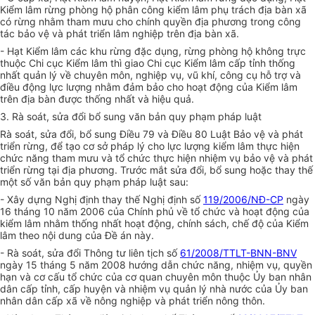
Kiểm lâm rừng phòng hộ phân công kiểm lâm phụ trách địa bàn xã
có rừng nhằm tham mưu cho chính quyền địa phương trong công
tác bảo vệ và phát triển lâm nghiệp trên địa bàn xã.
- Hạt Kiểm lâm các khu rừng đặc dụng, rừng phòng hộ không trực
thuộc Chi cục Kiểm lâm thì giao Chi cục Kiểm lâm cấp tỉnh thống
nhất quản lý về chuyên môn, nghiệp vụ, vũ khí, công cụ hỗ trợ và
điều động lực lượng nhằm đảm bảo cho hoạt động của Kiểm lâm
trên địa bàn được thống nhất và hiệu quả.
3. Rà soát, sửa đổi bổ sung văn bản quy phạm pháp luật
Rà soát, sửa đổi, bổ sung Điều 79 và Điều 80 Luật Bảo vệ và phát
triển rừng, để tạo cơ sở pháp lý cho lực lượng kiểm lâm thực hiện
chức năng tham mưu và tổ chức thực hiện nhiệm vụ bảo vệ và phát
triển rừng tại địa phương. Trước mắt sửa đổi, bổ sung hoặc thay thế
một số văn bản quy phạm pháp luật sau:
- Xây dựng Nghị định thay thế Nghị định số
119/2006/NĐ-CP
ngày
16 tháng 10 năm 2006 của Chính phủ về tổ chức và hoạt động của
kiểm lâm nhằm thống nhất hoạt động, chính sách, chế độ của Kiểm
lâm theo nội dung của
Đề án
này.
- Rà soát, sửa đổi Thông tư liên tịch số
61/2008/TTLT-BNN-BNV
ngày 15 tháng 5 năm 2008 hướng dẫn chức năng, nhiệm vụ, quyền
hạn và cơ cấu tổ chức của cơ quan chuyên môn thuộc
Ủy ban
nhân
dân cấp tỉnh, cấp huyện và nhiệm vụ quản lý nhà nước của
Ủy ban
nhân dân cấp xã về nông nghiệp và phát triển nông thôn.