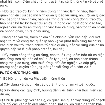
phát hiện sớm điểm cháy rừng; truyền tin, xử lý thông tin về bảo vệ
rừng;
- Hợp tác trao đổi kinh nghiệm trong lĩnh vực lâm nghiệp; thăm
quan nghiên cứu các mô hình quản lý bảo vệ rừng, như: Quản lý các
khu bảo tồn thiên nhiên; bảo vệ rừng dựa vào cộng đồng, trao đổi,
tiếp nhận hỗ trợ kỹ thuật dự án đầu tư cho các hoạt động đào tạo,
nghiên cứu và dự án trong lĩnh vực bảo vệ rừng, bảo tồn thiên nhiên
và phòng cháy, chữa cháy rừng;
- Nâng cao vai trò, trách nhiệm của chính quyền các cấp, đổi mới
nhận thức về công tác quản lý bảo vệ và phát triển rừng tại cơ sở,
xác định vai trò, trách nhiệm tổ chức quản lý bảo vệ rừng của chính
quyền cấp xã là giải pháp cơ bản, lâu dài;
- Đẩy mạnh công tác giao rừng, cho thuê rừng, đảm bảo tất cả diện
tích rừng trên địa bàn có chủ quản lý cụ thể, cơ bản hoàn thành
công tác giao rừng, cho thuê rừng, đất lâm nghiệp và cấp giấy
chứng nhận quyền sử dụng đất gắn với rừng vào năm 2015.
IV. TỔ CHỨC THỰC HIỆN
1. Bộ Nông nghiệp và Phát triển nông thôn
a) Xây dựng và thực hiện các dự án
trong
phạm vi toàn quốc;
b) Xây dựng các quy định, hướng dẫn việc triển khai thực hiện các
dự án;
c) Chủ trì phối hợp với các Bộ, cơ quan liên quan xây dựng kế hoạch
sửa đổi các văn bản quy phạm pháp luật có liên quan để triển khai