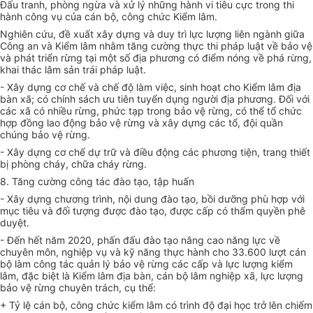
Đấu tranh, phòng ngừa và xử lý những hành vi tiêu cực trong thi
hành công vụ của cán bộ, công chức Kiểm lâm.
Nghiên cứu, đề xuất
xây dựng
và duy trì lực lượng liên ngành giữa
Công an và Kiểm lâm nhằm tăng cường thực thi pháp luật về bảo vệ
và phát triển rừng tại một số địa phương có điểm nóng về phá rừng,
khai thác lâm sản trái pháp luật.
- Xây dựng cơ chế và chế độ làm việc, sinh hoạt cho Kiểm lâm địa
bàn xã; có chính sách ưu tiên tuyển dụng người địa phương. Đối với
các xã có nhiều rừng, phức tạp trong bảo vệ rừng, có thể tổ chức
hợp đồng
lao động bảo vệ rừng và xây dựng các tổ, đội quần
chúng bảo vệ rừng.
- Xây dựng cơ chế dự trữ và điều động các phương tiện, trang thiết
bị phòng cháy, chữa cháy rừng.
8. Tăng cường công tác đào tạo, tập huấn
- Xây dựng chương trình, nội dung đào tạo, bồi dưỡng phù hợp với
mục tiêu và đối tượng được đào tạo, được cấp có thẩm quyền phê
duyệt.
- Đến hết năm 2020, phấn đấu đào tạo nâng cao năng lực về
chuyên môn, nghiệp vụ và kỹ năng thực hành cho 33.600 lượt cán
bộ làm công tác quản lý bảo vệ rừng các cấp và lực lượng kiểm
lâm, đặc biệt là Kiểm lâm địa bàn, cán bộ lâm nghiệp xã, lực lượng
bảo vệ rừng chuyên trách, cụ thể:
+ Tỷ lệ cán bộ, công chức kiểm lâm có trình độ đại học trở lên chiếm