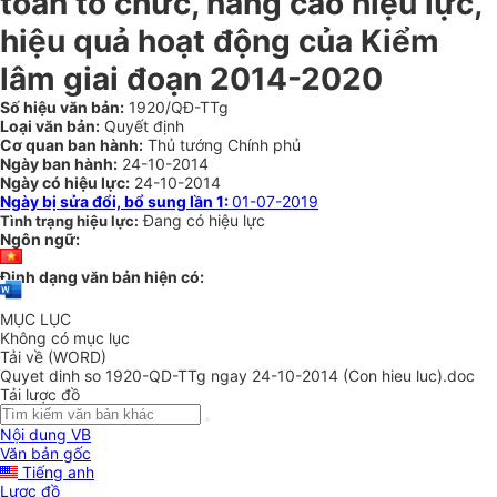
toàn tổ chức, nâng cao hiệu lực,
hiệu quả hoạt động của Kiểm
lâm giai đoạn 2014-2020
Số hiệu văn bản:
1920/QĐ-TTg
Loại văn bản:
Quyết định
Cơ quan ban hành:
Thủ tướng Chính phủ
Ngày ban hành:
24-10-2014
Ngày có hiệu lực:
24-10-2014
Ngày bị sửa đổi, bổ sung lần 1:
01-07-2019
Đang có hiệu lực
Tình trạng hiệu lực:
Ngôn ngữ:
Định dạng văn bản hiện có:
MỤC LỤC
Không có mục lục
Tải về (WORD)
Quyet dinh so 1920-QD-TTg ngay 24-10-2014 (Con hieu luc).doc
Tải lược đồ
Nội dung VB
Văn bản gốc
Tiếng anh
Lược đồ