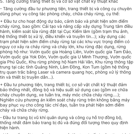
5. Tăng cường trang thiết bị và cơ sở vật chất kỹ thuật khác
- Tăng cường đầu tư phương tiện, trang thiết bị và công cụ chuyên
dùng phục vụ công tác phòng cháy, chữa cháy rừng, cụ thể:
+ Đầu tư cho hoạt động dự báo, cảnh báo và phát hiện sớm điểm
cháy rừng, bao gồm: Cải tạo và nâng cấp xây dựng Trung tâm điều
hành, kiểm soát lửa rừng đặt tại Cục Kiểm lâm (gồm trạm thu ảnh,
hệ thống thiết bị xử lý, điều khiển và truyền tin...); xây dựng các
trạm phát hiện sớm điểm cháy rừng tại các khu vực trọng điểm có
nguy cơ xảy ra cháy rừng và cháy lớn, khu rừng đặc dụng, rừng
phòng hộ như: Vườn quốc gia Hoàng Liên, Vườn quốc gia Tam Đảo,
Vườn quốc gia Yok Đôn, Vườn quốc gia U Minh Thượng, Vườn quốc
gia Phú Quốc, Khu rừng phòng hộ Nam Hải Vân, Khu rừng thông tập
trung tại các tỉnh Quảng Ninh, Lâm Đồng, Kon Tum (gồm hệ thống
trụ quan trắc bằng Laser và camera quang học, phòng xử lý thông
tin và thiết bị truyền dẫn...).
+ Đầu tư phương tiện, trang thiết bị, cơ sở vật chất kỹ thuật đảm
bảo thống nhất, đồng bộ và hiệu suất sử dụng cao (gồm xe chữa
cháy chuyên dụng, xe tuần tra, máy móc chữa cháy rừng....);
Nghiên cứu phương án kiểm soát cháy rừng trên không bằng máy
bay phục vụ cho công tác chỉ đạo, tuần tra phát hiện sớm điểm
cháy và chữa cháy rừng.
- Đầu tư trang bị vũ khí quân dụng và công cụ hỗ trợ đồng bộ,
thống nhất đảm bảo trang bị đủ và đúng đối tượng theo quy định
hiện hành.