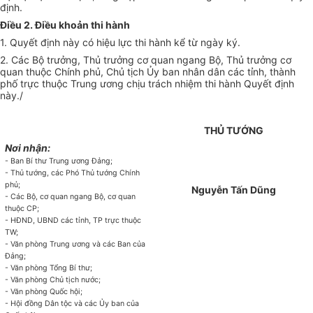
định.
Điều 2. Điều khoản thi hành
1. Quyết định này có hiệu lực thi hành kể từ ngày ký.
2. Các Bộ trưởng, Thủ trưởng cơ quan ngang Bộ, Thủ trưởng cơ
quan thuộc Chính phủ, Chủ tịch
Ủy ban
nhân dân các tỉnh, thành
phố trực thuộc Trung ương chịu trách nhiệm thi hành Quyết định
này./
THỦ TƯỚNG
Nơi nhận:
- Ban Bí thư Trung ương Đảng;
- Thủ tướng, các Phó Thủ tướng Chính
phủ;
Nguyễn Tấn Dũng
- Các Bộ, cơ quan ngang Bộ, cơ quan
thuộc CP;
- HĐND, UBND các tỉnh, TP trực thuộc
TW;
-
Văn
phòng Trung ương và các Ban của
Đảng;
- Văn phòng Tổng Bí thư;
-
Văn
phòng Chủ tịch nước;
- Văn phòng Quốc hội;
- Hội đồng Dân tộc và các
Ủy ban
của