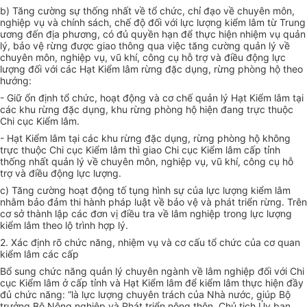
b) Tăng cường sự thống nhất về tổ chức, chỉ đạo về chuyên môn,
nghiệp vụ và chính sách, chế độ đối với lực lượng kiểm lâm từ Trung
ương đến địa phương, có đủ quyền hạn để thực hiện nhiệm vụ quản
lý, bảo vệ rừng được giao thông qua việc tăng cường quản lý về
chuyên môn, nghiệp vụ, vũ khí, công cụ hỗ trợ và điều động lực
lượng đối với các Hạt Kiểm lâm rừng đặc dụng, rừng phòng hộ theo
hướng:
- Giữ ổn định tổ chức, hoạt động và cơ chế quản lý Hạt Kiểm lâm tại
các khu rừng đặc dụng, khu rừng phòng hộ hiện đang trực thuộc
Chi cục Kiểm lâm.
- Hạt Kiểm lâm tại các khu rừng đặc dụng, rừng phòng hộ không
trực thuộc Chi cục Kiểm lâm thì giao Chi cục Kiểm lâm cấp tỉnh
thống nhất quản lý về chuyên môn, nghiệp vụ, vũ khí, công cụ hỗ
trợ và điều động lực lượng.
c) Tăng cường hoạt động tố tụng hình sự của lực lượng kiểm lâm
nhằm bảo đảm thi hành pháp luật về bảo vệ và phát triển rừng. Trên
cơ sở thành lập các đơn vị điều tra về lâm nghiệp trong lực lượng
kiểm lâm theo lộ trình hợp lý.
2. Xác định rõ chức năng, nhiệm vụ và cơ cấu tổ chức của cơ quan
kiểm lâm các cấp
Bổ sung chức năng quản lý chuyên ngành về lâm nghiệp đối với Chi
cục Kiểm lâm ở cấp tỉnh và Hạt Kiểm lâm để kiểm lâm thực hiện đầy
đủ chức năng: “là lực lượng chuyên trách của Nhà nước, giúp Bộ
trưởng Bộ Nông nghiệp và Phát triển nông thôn, Chủ tịch
Ủy ban