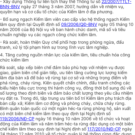
- Xây dựng Thông tư liên tịch thay thế Thông tư số
22/2007/TTLT-
BNN-BNV
ngày 27 tháng 3 năm 2007, hướng dẫn về nhiệm vụ,
quyền hạn và cơ cấu tổ chức của Kiểm lâm ở địa phương.
- Bổ sung ngạch Kiểm lâm viên cao cấp vào hệ thống ngạch Kiểm
lâm quy định tại Quyết định số
09/2006/QĐ-BNV
ngày 05 tháng 10
năm 2006 của Bộ Nội vụ về ban hành chức danh, mã số và tiêu
chuẩn nghiệp vụ các ngạch công chức kiểm lâm.
- Rà soát, hoàn thiện Quy chế phối hợp trong phòng ngừa, đấu
tranh, xử lý tội phạm hình sự trong lĩnh vực lâm nghiệp.
4. Tăng cường nguồn nhân lực của kiểm lâm, tiêu chuẩn hóa công
chức kiểm lâm
Rà soát, sắp xếp biên chế đảm bảo
phù hợp
với nhiệm vụ được
giao, giảm biên chế gián tiếp, ưu tiên tăng cường lực lượng kiểm
lâm địa bàn xã để bảo vệ rừng tại cơ sở và những trọng điểm về
phá rừng, cháy rừng. Kiên quyết chấn chỉnh, đấu tranh chống các
biểu hiện tiêu cực trong thi hành công vụ, đồng thời bổ sung đủ về
số lượng theo định biên và đảm bảo chất lượng theo yêu cầu nhiệm
vụ đặt ra. Trong đó, tập trung ưu tiên bố trí Kiểm lâm phụ trách địa
bàn cấp xã; Kiểm lâm cơ động và phòng cháy, chữa cháy rừng.
Bình quân toàn quốc cứ một ngàn héc-ta rừng phòng hộ, sản xuất
có một biên chế kiểm lâm theo quy định tại Nghị định số
119/2006/NĐ-CP
ngày 16 tháng 10 năm 2006
về
tổ chức và hoạt
động của Kiểm lâm và năm trăm héc-ta rừng đặc dụng có một biên
chế kiểm lâm theo quy định tại Nghị định số
117/2010/NĐ-CP
ngày
24 tháng 12 năm 2010 về tổ chức quản lý hệ thống rừng đặc dụng.