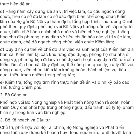
thực hiện đề án;
d) Hàng năm xây dựng
Đề án
vị trí việc
là
m, cơ cấu ngạch công
chức, trên cơ sở đó làm cơ sở xác định biên chế công chức Kiểm
lâm của Bộ gửi Bộ Nội vụ thẩm định, tổng hợp trình Thủ tướng Chính
phủ theo quy định; phối hợp với Bộ Nội vụ hướng dẫn về sắp xếp tổ
chức, biên chế hành chính nhà nước và biên chế sự nghiệp, thông
báo cho địa phương; quy định về tiêu chuẩn hóa các vị trí việc làm,
chức danh, chế độ ngạch công chức, viên chức Kiểm lâm;
đ) Quy định cụ thể về chế độ làm việc và sinh hoạt của Kiểm lâm địa
bàn xã, Kiểm lâm tại các khu rừng đặc dụng, phòng hộ như nhà ở
công vụ, phương tiện đi lại và chế độ sinh hoạt; quy định độ tuổi của
Kiểm lâm địa bàn xã. Quy định cụ thể công tác quản lý, xử lý đối với
công chức, viên chức kiểm lâm không hoàn thành nhiệm vụ, tiêu
cực, thiếu trách nhiệm trong công tác;
e) Kiểm tra, tổng hợp tình hình thực hiện đề án và định kỳ báo cáo
Thủ tướng Chính phủ.
2. Bộ Công an
Phối hợp với Bộ Nông nghiệp và Phát triển nông thôn rà soát, hoàn
thiện Quy chế phối hợp trong phòng ngừa, đấu tranh, xử lý tội phạm
hình sự trong lĩnh vực lâm nghiệp.
3. Bộ Kế hoạch và Đầu tư
Chủ trì, phối hợp với Bộ Tài chính, Bộ Nông nghiệp và Phát triển
nông thôn xây dựng kế hoạch huy động nguồn lực, phê duyệt kinh