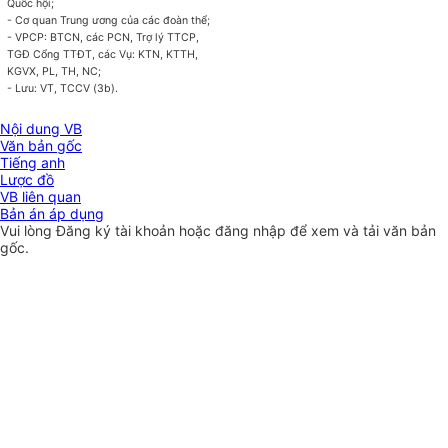
Quốc hội;
- Cơ quan Trung ương
của
các đoàn thể;
- VPCP: BTCN, các PCN, Trợ lý TTCP,
TGĐ Cổng TTĐT, các Vụ: KTN, KTTH,
KGVX, PL, TH, NC;
- Lưu: VT, TCCV (3b).
Nội dung VB
Văn bản gốc
Tiếng anh
Lược đồ
VB liên quan
Bản án áp dụng
Vui lòng
Đăng ký
tài khoản hoặc
đăng nhập
để xem và tải văn bản
gốc.