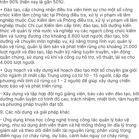
trên 90% (hiện nay là gần 50%).
+ Đào tạo, cấp chứng nhận điều tra viên hình sự cho một số công
chức kiểm lâm công tác tại Phòng điều tra, xử lý vi phạm về lâm
nghiệp thuộc Cục Kiểm lâm và Phòng điều tra, xử lý vi phạm về lâm
nghiệp thuộc Chi cục Kiểm lâm cấp tỉnh; đào tạo, bồi dưỡng kiến
thức về quản lý nhà nước và nghiệp vụ các ngạch công chức kiểm
lâm và tương đương cho khoảng 8.600 lượt người; đào tạo, bồi
dưỡng về chuyên môn nghiệp vụ, kỹ năng trong lĩnh vực quản lý
bảo vệ rừng, quản lý lâm sản và phát triển rừng cho khoảng 21.000
lượt người và đào tạo, tập huấn kỹ năng tuyên truyền, vận động
quần chúng, sử dụng vũ khí và công cụ hỗ trợ, võ thuật, lái xe cho
4.000 lượt người.
+ Quy hoạch và xây dựng kế hoạch đào tạo một số chuyên gia giỏi
cho ngành (ít nhất cấp Trung ương có từ 10 - 15 người, cấp địa
phương mỗi tỉnh có rừng có 1 - 2 người) để giúp xây dựng chiến
lược bảo vệ và
phát triển
rừng.
- Xây dựng và tập hợp đội ngũ giảng viên, báo cáo viên đào tạo, bồi
dưỡng huấn luyện có trình độ cao, trách nhiệm, nhiệt tình, tâm huyết
và phương pháp truyền đạt tốt.
9. Các nội dung và giải pháp khác
- Ứng dụng khoa học công nghệ trong công tác quản lý bảo vệ
rừng, như sử dụng ảnh viễn thám và hệ thống thông tin địa lý trong
giám sát và theo dõi diễn biến tài nguyên rừng; phân vùng trọng
điểm nguy cơ cháy rừng, dự báo, cảnh báo nguy cơ cháy rừng,