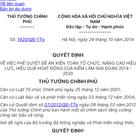
VB liên quan
Bản án áp dụng
THỦ TƯỚNG CHÍNH
CỘNG HÒA XÃ HỘI CHỦ NGHĨA VIỆT
PHỦ
NAM
-------
Độc lập - Tự do - Hạnh phúc
---------------
Số:
1920/QĐ-TTg
Hà Nội, ngày 24 tháng 10 năm 2014
QUYẾT ĐỊNH
VỀ VIỆC PHÊ DUYỆT ĐỀ ÁN KIỆN TOÀN TỔ CHỨC, NÂNG CAO HIỆU
LỰC, HIỆU QUẢ HOẠT ĐỘNG CỦA KIỂM LÂM GIAI ĐOẠN 2014 -
2020
THỦ TƯỚNG CHÍNH PHỦ
Căn cứ Luật Tổ chức Chính phủ ngày 25 tháng 12 năm 2001;
Căn cứ Luật Bảo vệ và phát triển rừng ngày 03 tháng 12 năm 2004;
Căn cứ Quyết định số
07/2012/QĐ-TTg
ngày 08 tháng 02 năm 2012
của Thủ tướng Chính phủ ban hành một số chính sách tăng cường
công tác bảo vệ rừng;
Xét đề nghị của Bộ trưởng Bộ Nông nghiệp và Phát triển nông thôn,
QUYẾT ĐỊNH: