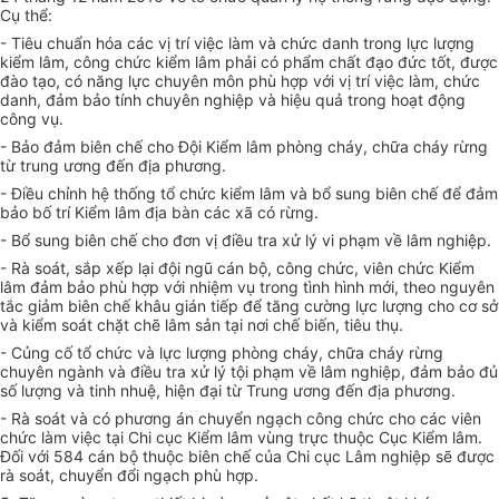
Cụ thể:
- Tiêu chuẩn hóa các vị trí việc làm và chức danh trong lực lượng
kiểm lâm, công chức kiểm lâm phải có phẩm chất đạo đức tốt, được
đào tạo, có năng lực chuyên môn phù hợp với vị trí việc làm, chức
danh, đảm bảo tính chuyên nghiệp và hiệu quả trong hoạt động
công vụ.
- Bảo đảm biên chế cho Đội Kiểm lâm phòng cháy, chữa cháy rừng
từ trung ương đến địa phương.
- Điều chỉnh hệ thống tổ chức kiểm lâm và bổ sung biên chế để đảm
bảo bố trí Kiểm lâm địa bàn các xã có rừng.
- Bổ sung biên chế cho
đơn vị
điều tra xử lý vi phạm về lâm nghiệp.
- Rà soát, sắp xếp lại đội ngũ cán bộ, công chức, viên chức Kiểm
lâm đảm bảo phù hợp với nhiệm vụ trong tình hình mới, theo nguyên
tắc giảm biên chế khâu gián tiếp để tăng c
ườ
ng lực lượng cho cơ sở
và kiểm soát chặt chẽ lâm sản tại nơi chế biến, tiêu thụ.
- Củng cố tổ chức và lực lượng phòng cháy, chữa cháy rừng
chuyên ngành và điều tra xử lý tội phạm về lâm nghiệp, đảm bảo đủ
số lượng và tinh nhuệ, hiện đại từ Trung ương đến địa phương.
- Rà soát và có phương án chuyển ngạch công chức cho các viên
chức làm việc tại Chi cục Kiểm lâm vùng trực thuộc Cục Kiểm lâm.
Đối với 584 cán bộ thuộc biên chế của Chi cục Lâm nghiệp sẽ được
rà soát, chuyển đổi ngạch phù hợp.