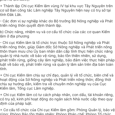
+ Thành lập Chi cục Kiểm lâm vùng IV tại khu vực Tây Nguyên trên
cơ sở Ban công tác Lâm nghiệp Tây Nguyên hiện nay có trụ sở tại
tỉnh Đắk Lắk.
- Các
đơn vị
sự nghiệp khác do Bộ trưởng Bộ Nông nghiệp và Phát
triển nông thôn quyết định thành lập.
b) Chức năng, nhiệm vụ và cơ cấu tổ chức của các cơ quan Kiểm
lâm ở địa phương
- Chi cục Kiểm lâm là tổ chức trực thuộc Sở Nông nghiệp và Phát
triển nông thôn, giúp Giám đốc Sở Nông nghiệp và Phát triển nông
thôn tham mưu cho
Ủy ban
nhân dân cấp tỉnh thực hiện chức năng
quản lý nhà nước về bảo vệ rừng, bảo tồn thiên nhiên, sử dụng,
phát triển rừng, giống cây lâm nghiệp, bảo đảm việc thực hiện pháp
luật về bảo vệ, phát triển rừng và quản lý lâm sản trên địa bàn toàn
tỉnh.
+ Chi cục Kiểm lâm chịu sự chỉ đạo, quản lý về tổ chức, biên chế và
hoạt động của Sở Nông nghiệp và Phát triển nông thôn; đồng thời
chịu sự hướng dẫn, kiểm tra về chuyên môn nghiệp vụ của Cục
Kiểm lâm, Tổng cục Lâm nghiệp.
+ Chi cục Kiểm lâm có tư cách pháp nhân, con dấu, tài khoản riêng,
có trụ sở, kinh phí hoạt động do ngân sách Nhà nước cấp theo quy
định của pháp luật.
+ Cơ cấu tổ chức của Chi cục Kiểm lâm gồm: Phòng Quản lý, bảo vệ
rừng; Phòng Bảo tồn thiên nhiên; Phòng Pháp chế; Phòng Tổ chức