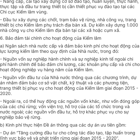
- Nâng cấp, cải tạo xây dựng cơ sở đào tạo, huấn luyện, thực hành,
thực tập và đầu tư trang thiết bị cần thiết phục vụ đào tạo tại các
Chi cục Kiểm lâm vùng.
- Đầu tư xây dựng các chốt, trạm bảo vệ rừng, nhà công vụ, trang
thiết bị cho Kiểm lâm phụ trách địa bàn xã. Dự kiến xây dựng 1.000
nhà công vụ cho Kiểm lâm địa bàn tại các xã hoặc cụm xã.
6. Bảo đảm tài chính cho hoạt động của Kiểm lâm
a) Ngân sách nhà nước cấp và đảm bảo kinh phí cho hoạt động của
lực lượng kiểm lâm theo quy định của Nhà nước, trong đó:
- Nguồn vốn sự nghiệp hành chính và sự nghiệp kinh tế ngoài chi
phí hành chính để bảo đảm chi lương, các khoản phụ cấp và chi cho
hoạt động nghiệp vụ hàng năm của Kiểm lâm.
- Nguồn vốn đầu tư của Nhà nước thông qua các chương trình, dự
án nhằm đảm bảo
cơ sở
vật chất, kỹ thuật và các phương tiện,
trang thiết bị phục vụ cho hoạt động của Kiểm lâm giai đoạn 2015 -
2020.
- Ngoài ra, có thể huy động các nguồn vốn khác, như vốn đóng góp
của các chủ rừng; vốn viện trợ, hỗ trợ của các tổ chức trong và
nước ngoài; các nguồn vốn đầu tư, hỗ trợ khác phục vụ cho sự
nghiệp bảo vệ rừng.
b) Kinh phí thực hiện Đề án thông qua các dự án ưu tiên gồm:
- Dự án “Tăng cường đầu tư cho công tác đào tạo, tập huấn trong
lĩnh vực bảo vệ và phát triển rừng giai đoạn 2015 - 2020”.