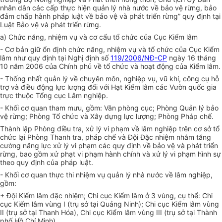
nhân dân các cấp thực hiện quản lý nhà nước về bảo vệ rừng, bảo
đảm chấp hành pháp luật về bảo vệ và phát triển rừng” quy định tại
Luật Bảo vệ và phát triển rừng.
a) Chức năng, nhiệm vụ và cơ cấu tổ chức của Cục Kiểm lâm
- Cơ bản giữ ổn định chức năng, nhiệm vụ và tổ chức của Cục Kiểm
lâm như quy định tại Nghị định số
119/2006/NĐ-CP
ngày 16 tháng
10 năm 2006 của Chính phủ về tổ chức và hoạt động của Kiểm lâm.
- Thống nhất quản lý về chuyên môn, nghiệp vụ, vũ khí, công cụ hỗ
trợ và điều động lực lượng đối với Hạt Kiểm lâm các Vườn quốc gia
trực thuộc Tổng cục Lâm nghiệp.
- Khối cơ quan tham mưu, gồm:
Văn
phòng cục; Phòng Quản lý bảo
vệ rừng; Phòng Tổ chức và Xây dựng lực lượng; Phòng Pháp chế.
Thành lập Phòng điều tra, xử lý vi phạm về lâm nghiệp trên cơ sở tổ
chức lại Phòng Thanh tra, pháp chế và Đội Đặc nhiệm nhằm tăng
cường năng lực xử lý vi phạm các quy định về bảo vệ và phát triển
rừng, bao gồm xử phạt vi phạm hành chính và xử lý vi phạm hình sự
theo
quy định
của pháp luật.
- Khối cơ quan thực thi nhiệm vụ quản lý nhà nước về lâm nghiệp,
gồm:
+ Đội Kiểm lâm đặc nhiệm; Chi cục Kiểm lâm ở 3 vùng, cụ thể: Chi
cục Kiểm lâm vùng I (trụ sở tại Quảng Ninh); Chi cục Kiểm lâm vùng
II (trụ sở tại Thanh Hóa), Chi cục Kiểm lâm vùng III (trụ sở tại
Thành
phố
Hồ Chí Minh).