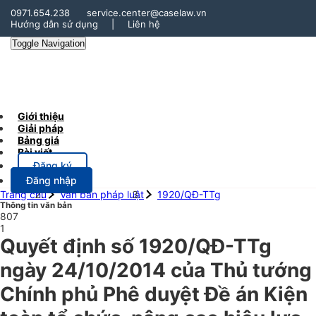
0971.654.238
service.center@caselaw.vn
Hướng dẫn sử dụng
|
Liên hệ
Toggle Navigation
Giới thiệu
Giải pháp
Bảng giá
Bài viết
Đăng ký
Đăng nhập
Trang chủ
Văn bản pháp luật
1920/QĐ-TTg
Thông tin văn bản
807
1
Quyết định số 1920/QĐ-TTg
ngày 24/10/2014 của Thủ tướng
Chính phủ Phê duyệt Đề án Kiện